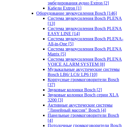
эмбедирования аудио Extron
[2]
Кабели Extron
[1]
Оборудование звукоусиления Bosch
[146]
Система звукоусиления Bosch PLENA
[13]
Система звукоусиления Bosch PLENA
EASY LINE
[14]
Система звукоусиления Bosch PLENA-
All-in-One
[5]
Система звукоусиления Bosch PLENA
Matrix
[5]
Система звукоусиления Bosch PLENA
VOICE ALARM SYSTEM
[8]
Музыкальные акустические системы
Bosch LB6/ LC6/ LP6
[10]
Корпусные громкоговорители Bosch
[37]
Звуковые колонки Bosch
[2]
Звуковые колонки Bosch серии XLA
3200
[3]
Активные акустические системы
"Линейный массив" Bosch
[4]
Панельные громкоговорители Bosch
[4]
Потолочные громкоговорители Bosch