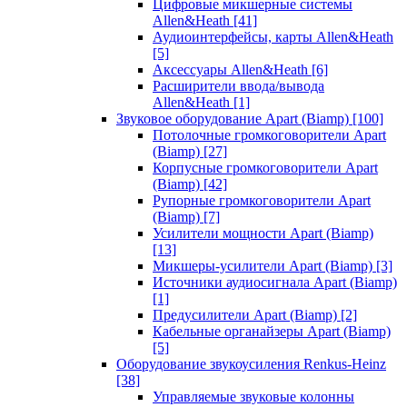
Цифровые микшерные системы
Allen&Heath
[41]
Аудиоинтерфейсы, карты Allen&Heath
[5]
Аксессуары Allen&Heath
[6]
Расширители ввода/вывода
Allen&Heath
[1]
Звуковое оборудование Apart (Biamp)
[100]
Потолочные громкоговорители Apart
(Biamp)
[27]
Корпусные громкоговорители Apart
(Biamp)
[42]
Рупорные громкоговорители Apart
(Biamp)
[7]
Усилители мощности Apart (Biamp)
[13]
Микшеры-усилители Apart (Biamp)
[3]
Источники аудиосигнала Apart (Biamp)
[1]
Предусилители Apart (Biamp)
[2]
Кабельные органайзеры Apart (Biamp)
[5]
Оборудование звукоусиления Renkus-Heinz
[38]
Управляемые звуковые колонны