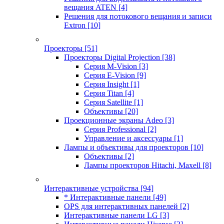
вещания ATEN
[4]
Решения для потокового вещания и записи
Extron
[10]
Проекторы
[51]
Проекторы Digital Projection
[38]
Серия M-Vision
[3]
Серия E-Vision
[9]
Серия Insight
[1]
Серия Titan
[4]
Серия Satellite
[1]
Объективы
[20]
Проекционные экраны Adeo
[3]
Серия Professional
[2]
Управление и аксессуары
[1]
Лампы и объективы для проекторов
[10]
Объективы
[2]
Лампы проекторов Hitachi, Maxell
[8]
Интерактивные устройства
[94]
* Интерактивные панели
[49]
OPS для интерактивных панелей
[2]
Интерактивные панели LG
[3]