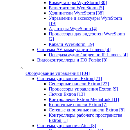
Коммутаторы WyreStorm
[30]
Разветвители WyreStorm
[5]
Удлинители WyreStorm
[38]
Управление и аксессуары WyreStorm
[19]
Адаптеры WyreStorm
[4]
Процессоры для видеостен WyreStorm
[2]
Кабели WyreStorm
[19]
Системы AV коммутации Lumens
[4]
Передача аудио / видео по IP Lumens
[4]
Видеоконтроллеры и ПО Forsite
[8]
Оборудование управления
[104]
Системы управления Extron
[71]
Сенсорные панели Extron
[22]
Процессоры управления Extron
[9]
Лючки Extron
[13]
Контроллеры Extron MediaLink
[11]
Кнопочные панели Extron
[7]
Сетевые кнопочные панели Extron
[8]
Контроллеры рабочего пространства
Extron
[1]
Системы управления Aten
[8]