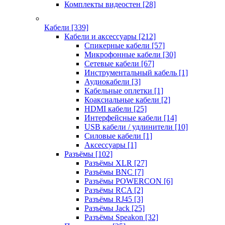
Комплекты видеостен
[28]
Кабели
[339]
Кабели и аксессуары
[212]
Спикерные кабели
[57]
Микрофонные кабели
[30]
Сетевые кабели
[67]
Инструментальный кабель
[1]
Аудиокабели
[3]
Кабельные оплетки
[1]
Коаксиальные кабели
[2]
HDMI кабели
[25]
Интерфейсные кабели
[14]
USB кабели / удлинители
[10]
Силовые кабели
[1]
Аксессуары
[1]
Разъёмы
[102]
Разъёмы XLR
[27]
Разъёмы BNC
[7]
Разъёмы POWERCON
[6]
Разъёмы RCA
[2]
Разъёмы RJ45
[3]
Разъёмы Jack
[25]
Разъёмы Speakon
[32]