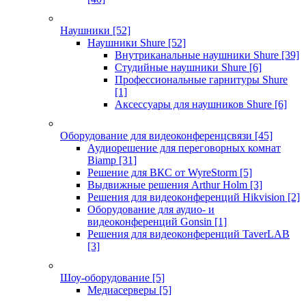
Наушники
[52]
Наушники Shure
[52]
Внутриканальные наушники Shure
[39]
Студийные наушники Shure
[6]
Профессиональные гарнитуры Shure
[1]
Аксессуары для наушников Shure
[6]
Оборудование для видеоконференцсвязи
[45]
Аудиорешение для переговорных комнат
Biamp
[31]
Решение для ВКС от WyreStorm
[5]
Выдвижные решения Arthur Holm
[3]
Решения для видеоконференций Hikvision
[2]
Оборудование для аудио- и
видеоконференций Gonsin
[1]
Решения для видеоконференций TaverLAB
[3]
Шоу-оборудование
[5]
Медиасерверы
[5]