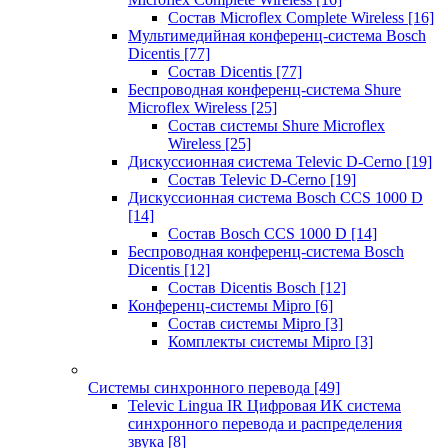
Состав Microflex Complete Wireless
[16]
Мультимедийная конференц-система Bosch
Dicentis
[77]
Состав Dicentis
[77]
Беспроводная конференц-система Shure
Microflex Wireless
[25]
Состав системы Shure Microflex
Wireless
[25]
Дискуссионная система Televic D-Cerno
[19]
Состав Televic D-Cerno
[19]
Дискуссионная система Bosch CCS 1000 D
[14]
Состав Bosch CCS 1000 D
[14]
Беспроводная конференц-система Bosch
Dicentis
[12]
Состав Dicentis Bosch
[12]
Конференц-системы Mipro
[6]
Состав системы Mipro
[3]
Комплекты системы Mipro
[3]
Системы синхронного перевода
[49]
Televic Lingua IR Цифровая ИК система
синхронного перевода и распределения
звука
[8]