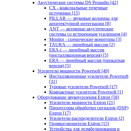
Акустические системы DS Proaudio
[42]
CX - коаксиальные точечные
источники
[15]
PILLAR — звуковые колонны для
архитектурной интеграции
[8]
ANT — активные акустические
системы со встроенным усилением
[4]
Monitor - сценические мониторы
[3]
TAURA — линейный массив
[2]
ERA-i — линейный массив
(инсталляционная версия)
[5]
ERA — линейный массив (прокатная
версия)
[5]
Усилители мощности Powersoft
[49]
Инсталляционные усилители Powersoft
[31]
Туровые усилители Powersoft
[17]
Компактные усилители Powersoft
[1]
Оборудование звукоусиления Extron
[58]
Усилители мощности Extron
[21]
Процессоры обработки сигналов (DSP)
Extron
[17]
Усилители-распределители Extron
[2]
Громкоговорители Extron
[15]
Устройства для деэмбедирования и