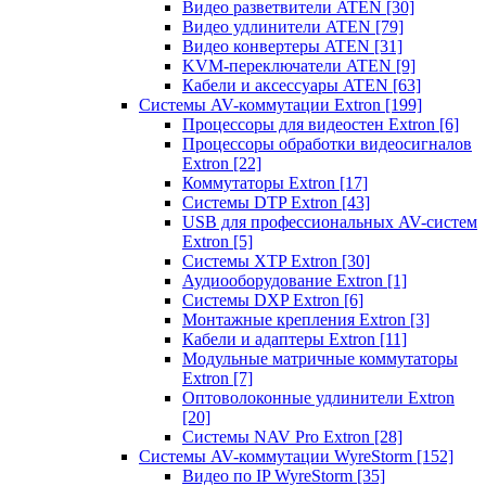
Видео разветвители ATEN
[30]
Видео удлинители ATEN
[79]
Видео конвертеры ATEN
[31]
KVM-переключатели ATEN
[9]
Кабели и аксессуары ATEN
[63]
Системы AV-коммутации Extron
[199]
Процессоры для видеостен Extron
[6]
Процессоры обработки видеосигналов
Extron
[22]
Коммутаторы Extron
[17]
Системы DTP Extron
[43]
USB для профессиональных AV-систем
Extron
[5]
Системы XTP Extron
[30]
Аудиооборудование Extron
[1]
Системы DXP Extron
[6]
Монтажные крепления Extron
[3]
Кабели и адаптеры Extron
[11]
Модульные матричные коммутаторы
Extron
[7]
Оптоволоконные удлинители Extron
[20]
Системы NAV Pro Extron
[28]
Системы AV-коммутации WyreStorm
[152]
Видео по IP WyreStorm
[35]