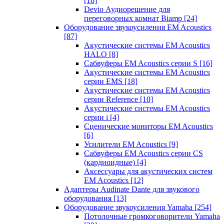
[16]
Devio Аудиорешение для
переговорных комнат Biamp
[24]
Оборудование звукоусиления EM Acoustics
[87]
Акустические системы EM Acoustics
HALO
[8]
Сабвуферы EM Acoustics серии S
[16]
Акустические системы EM Acoustics
серии EMS
[18]
Акустические системы EM Acoustics
серии Reference
[10]
Акустические системы EM Acoustics
серии i
[4]
Сценические мониторы EM Acoustics
[6]
Усилители EM Acoustics
[9]
Сабвуферы EM Acoustics серии CS
(кардиоидные)
[4]
Аксессуары для акустических систем
EM Acoustics
[12]
Адаптеры Audinate Dante для звукового
оборудования
[13]
Оборудование звукоусиления Yamaha
[254]
Потолочные громкоговорители Yamaha