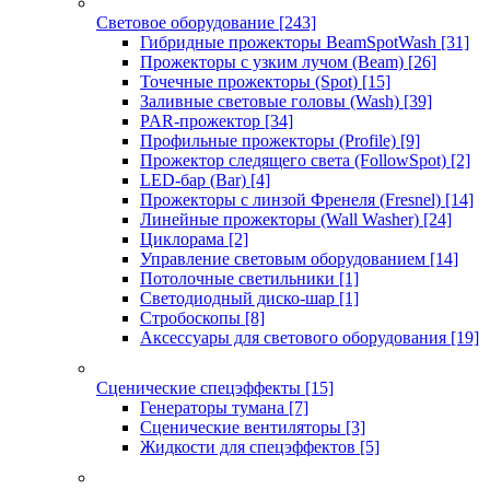
Световое оборудование
[243]
Гибридные прожекторы BeamSpotWash
[31]
Прожекторы с узким лучом (Beam)
[26]
Точечные прожекторы (Spot)
[15]
Заливные световые головы (Wash)
[39]
PAR-прожектор
[34]
Профильные прожекторы (Profile)
[9]
Прожектор следящего света (FollowSpot)
[2]
LED-бар (Bar)
[4]
Прожекторы с линзой Френеля (Fresnel)
[14]
Линейные прожекторы (Wall Washer)
[24]
Циклорама
[2]
Управление световым оборудованием
[14]
Потолочные светильники
[1]
Светодиодный диско-шар
[1]
Стробоскопы
[8]
Аксессуары для светового оборудования
[19]
Сценические спецэффекты
[15]
Генераторы тумана
[7]
Сценические вентиляторы
[3]
Жидкости для спецэффектов
[5]