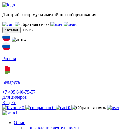
Дистрибьютор мультимедийного оборудования
Каталог
Россия
Беларусь
+7 495 640-75-57
Для дилеров
Ru
/
En
0
0
0
О нас
Направление деятельности