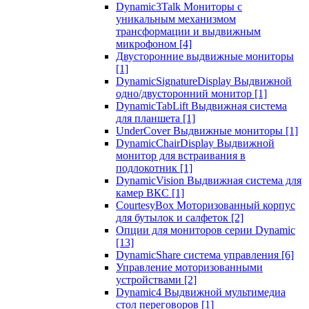
Dynamic3Talk Мониторы с
уникальным механизмом
трансформации и выдвижным
микрофоном
[4]
Двусторонние выдвижные мониторы
[1]
DynamicSignatureDisplay Выдвижной
одно/двусторонний монитор
[1]
DynamicTabLift Выдвижная система
для планшета
[1]
UnderCover Выдвижные мониторы
[1]
DynamicChairDisplay Выдвижной
монитор для встраивания в
подлокотник
[1]
DynamicVision Выдвижная система для
камер ВКС
[1]
CourtesyBox Моторизованный корпус
для бутылок и салфеток
[2]
Опции для мониторов серии Dynamic
[13]
DynamicShare система управления
[6]
Управление моторизованными
устройствами
[2]
Dynamic4 Выдвижной мультимедиа
стол переговоров
[1]