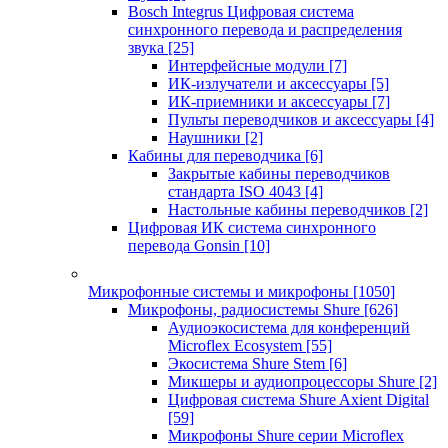
Bosch Integrus Цифровая система
синхронного перевода и распределения
звука
[25]
Интерфейсные модули
[7]
ИК-излучатели и аксессуары
[5]
ИК-приемники и аксессуары
[7]
Пульты переводчиков и аксессуары
[4]
Наушники
[2]
Кабины для переводчика
[6]
Закрытые кабины переводчиков
стандарта ISO 4043
[4]
Настольные кабины переводчиков
[2]
Цифровая ИК система синхронного
перевода Gonsin
[10]
Микрофонные системы и микрофоны
[1050]
Микрофоны, радиосистемы Shure
[626]
Аудиоэкосистема для конференций
Microflex Ecosystem
[55]
Экосистема Shure Stem
[6]
Микшеры и аудиопроцессоры Shure
[2]
Цифровая система Shure Axient Digital
[59]
Микрофоны Shure серии Microflex