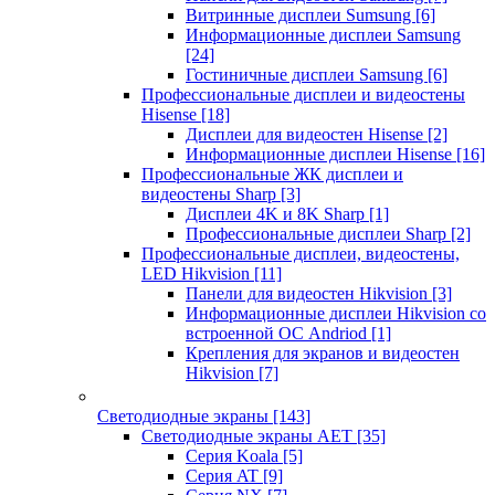
Витринные дисплеи Sumsung
[6]
Информационные дисплеи Samsung
[24]
Гостиничные дисплеи Samsung
[6]
Профессиональные дисплеи и видеостены
Hisense
[18]
Дисплеи для видеостен Hisense
[2]
Информационные дисплеи Hisense
[16]
Профессиональные ЖК дисплеи и
видеостены Sharp
[3]
Дисплеи 4K и 8K Sharp
[1]
Профессиональные дисплеи Sharp
[2]
Профессиональные дисплеи, видеостены,
LED Hikvision
[11]
Панели для видеостен Hikvision
[3]
Информационные дисплеи Hikvision со
встроенной ОС Andriod
[1]
Крепления для экранов и видеостен
Hikvision
[7]
Светодиодные экраны
[143]
Светодиодные экраны AET
[35]
Cерия Koala
[5]
Серия AT
[9]