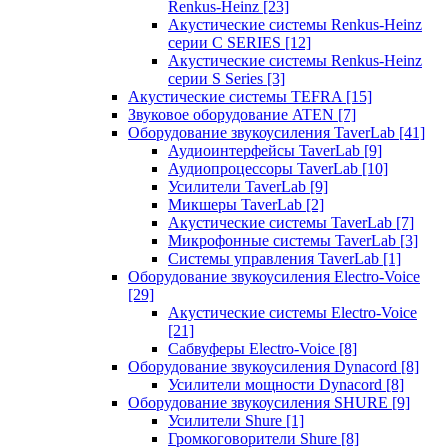
Renkus-Heinz
[23]
Акустические системы Renkus-Heinz
серии C SERIES
[12]
Акустические системы Renkus-Heinz
серии S Series
[3]
Акустические системы TEFRA
[15]
Звуковое оборудование ATEN
[7]
Оборудование звукоусиления TaverLab
[41]
Аудиоинтерфейсы TaverLab
[9]
Аудиопроцессоры TaverLab
[10]
Усилители TaverLab
[9]
Микшеры TaverLab
[2]
Акустические системы TaverLab
[7]
Микрофонные системы TaverLab
[3]
Системы управления TaverLab
[1]
Оборудование звукоусиления Electro-Voice
[29]
Акустические системы Electro-Voice
[21]
Сабвуферы Electro-Voice
[8]
Оборудование звукоусиления Dynacord
[8]
Усилители мощности Dynacord
[8]
Оборудование звукоусиления SHURE
[9]
Усилители Shure
[1]
Громкоговорители Shure
[8]