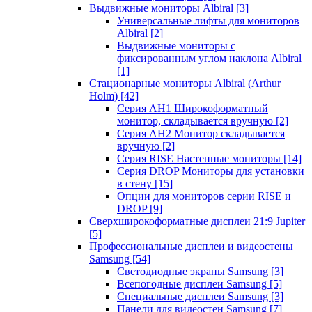
Выдвижные мониторы Albiral
[3]
Универсальные лифты для мониторов
Albiral
[2]
Выдвижные мониторы с
фиксированным углом наклона Albiral
[1]
Стационарные мониторы Albiral (Arthur
Holm)
[42]
Серия AH1 Широкоформатный
монитор, складывается вручную
[2]
Серия AH2 Монитор складывается
вручную
[2]
Серия RISE Настенные мониторы
[14]
Серия DROP Мониторы для установки
в стену
[15]
Опции для мониторов серии RISE и
DROP
[9]
Сверхширокоформатные дисплеи 21:9 Jupiter
[5]
Профессиональные дисплеи и видеостены
Samsung
[54]
Светодиодные экраны Samsung
[3]
Всепогодные дисплеи Samsung
[5]
Специальные дисплеи Samsung
[3]
Панели для видеостен Samsung
[7]