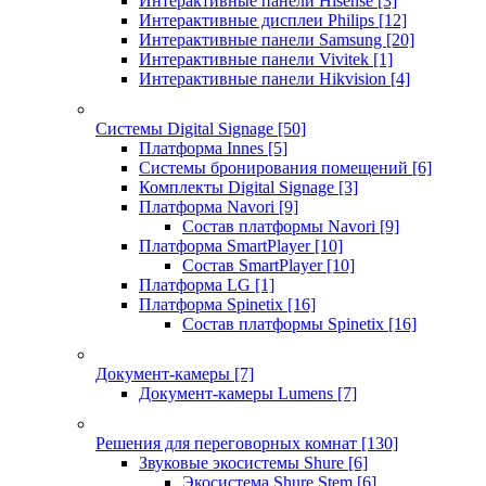
Интерактивные панели Hisense
[3]
Интерактивные дисплеи Philips
[12]
Интерактивные панели Samsung
[20]
Интерактивные панели Vivitek
[1]
Интерактивные панели Hikvision
[4]
Системы Digital Signage
[50]
Платформа Innes
[5]
Системы бронирования помещений
[6]
Комплекты Digital Signage
[3]
Платформа Navori
[9]
Состав платформы Navori
[9]
Платформа SmartPlayer
[10]
Состав SmartPlayer
[10]
Платформа LG
[1]
Платформа Spinetix
[16]
Состав платформы Spinetix
[16]
Документ-камеры
[7]
Документ-камеры Lumens
[7]
Решения для переговорных комнат
[130]
Звуковые экосистемы Shure
[6]
Экосистема Shure Stem
[6]