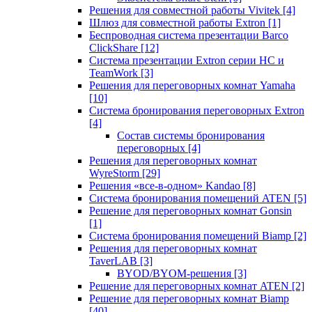
Решения для совместной работы Vivitek
[4]
Шлюз для совместной работы Extron
[1]
Беспроводная система презентации Barco
ClickShare
[12]
Система презентации Extron серии HC и
TeamWork
[3]
Решения для переговорных комнат Yamaha
[10]
Система бронирования переговорных Extron
[4]
Состав системы бронирования
переговорных
[4]
Решения для переговорных комнат
WyreStorm
[29]
Решения «все-в-одном» Kandao
[8]
Система бронирования помещений ATEN
[5]
Решение для переговорных комнат Gonsin
[1]
Система бронирования помещений Biamp
[2]
Решения для переговорных комнат
TaverLAB
[3]
BYOD/BYOM-решения
[3]
Решение для переговорных комнат ATEN
[2]
Решение для переговорных комнат Biamp
[40]