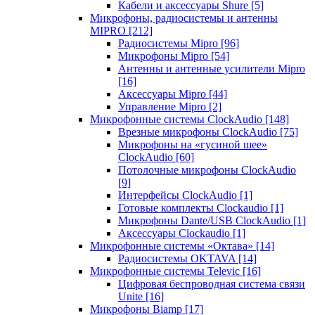
Кабели и аксессуары Shure
[5]
Микрофоны, радиосистемы и антенны
MIPRO
[212]
Радиосистемы Mipro
[96]
Микрофоны Mipro
[54]
Антенны и антенные усилители Mipro
[16]
Аксессуары Mipro
[44]
Управление Mipro
[2]
Микрофонные системы ClockAudio
[148]
Врезные микрофоны ClockAudio
[75]
Микрофоны на «гусиной шее»
ClockAudio
[60]
Потолочные микрофоны ClockAudio
[9]
Интерфейсы ClockAudio
[1]
Готовые комплекты Clockaudio
[1]
Микрофоны Dante/USB ClockAudio
[1]
Аксессуары Clockaudio
[1]
Микрофонные системы «Октава»
[14]
Радиосистемы OKTAVA
[14]
Микрофонные системы Televic
[16]
Цифровая беспроводная система связи
Unite
[16]
Микрофоны Biamp
[17]