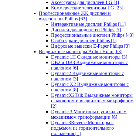
Аксессуары для дисплеев LG
[1]
Коммерческие телевизоры LG
[23]
Профессиональные ЖК дисплеи и
видеостены Philips
[63]
Интерактивные дисплеи Philips
[11]
Дисплеи для видеостен Philips
[5]
Профессиональные дисплеи Philips
[43]
Особо яркие дисплеи Philips
[1]
Цифровые вывески E-Paper Philips
[3]
Выдвижные мониторы Arthur Holm
[63]
Dynamic 1Н Складные мониторы
[3]
DB2 и DB3 Выдвижные мониторы с
наклоном
[6]
Dynamic2 Выдвижные мониторы с
наклоном
[3]
Dynamic X2 Выдвижные мониторы с
наклоном
[8]
DynamicX2Talk Выдвижные мониторы
с наклоном и выдвижным микрофоном
[2]
Dynamic 3 Мониторы с уникальным
механизмом трансформации
[6]
Dynamic3Reverse Мониторы с
подъемом из горизонтального
положения
[1]