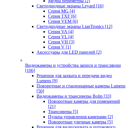
Медиа периметры
[2]
Светодиодные экраны Leyard
[16]
Серия MG
[4]
Серия TXF
[6]
Серия VEM
[6]
Светодиодные экраны LianTronics
[12]
Серия VA
[4]
Серия VL
[4]
Серия VH
[3]
Серия V
[1]
Аксессуары для LED панелей
[2]
Видеокамеры и устройства записи и трансляции
[106]
Решения для захвата и передачи видео
Lumens
[9]
Поворотные и стационарные камеры Lumens
[50]
Видеокамеры и трансиверы Bolin
[33]
Поворотные камеры для помещений
[21]
Трансиверы
[5]
Пульты управления камерами
[2]
Поворотные уличные камеры
[5]
Решения для видеозахвата и потокового