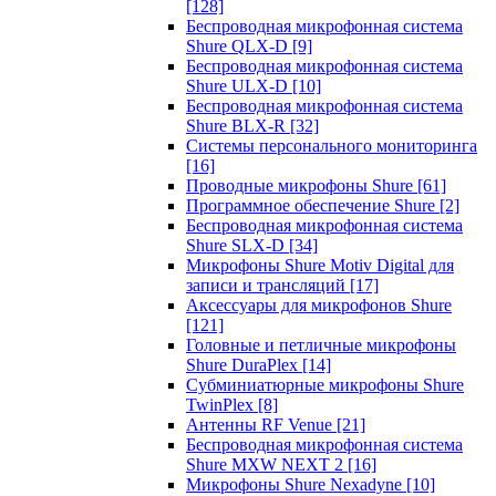
[128]
Беспроводная микрофонная система
Shure QLX-D
[9]
Беспроводная микрофонная система
Shure ULX-D
[10]
Беспроводная микрофонная система
Shure BLX-R
[32]
Системы персонального мониторинга
[16]
Проводные микрофоны Shure
[61]
Программное обеспечение Shure
[2]
Беспроводная микрофонная система
Shure SLX-D
[34]
Микрофоны Shure Motiv Digital для
записи и трансляций
[17]
Аксессуары для микрофонов Shure
[121]
Головные и петличные микрофоны
Shure DuraPlex
[14]
Субминиатюрные микрофоны Shure
TwinPlex
[8]
Антенны RF Venue
[21]
Беспроводная микрофонная система
Shure MXW NEXT 2
[16]
Микрофоны Shure Nexadyne
[10]