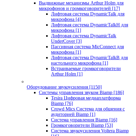
Выдвижные механизмы Arthur Holm для
микрофонов и громкоговорителей
[17]
Лифтовая система DynamicTalk для
микрофона
[4]
Лифтовая система DynamicTalkH для
микрофона
[1]
Лифтовая система DynamicTalk
UnderCover
[3]
Пассивная система MicConnect для
микрофона
[1]
Лифтовая система DynamicTalkB для
настольного микрофона
[1]
Встраиваемые громкоговорители
Arthur Holm
[1]
Оборудование звукоусиления
[1150]
Системы управления звуком Biamp
[186]
Tesira Цифровая медиаплатформа
Biamp
[76]
Crowd Mics Система для общения с
аудиторией Biamp
[1]
Система управления Biamp
[16]
Громкоговорители Biamp
[53]
Система звукоусиления Voltera Biamp