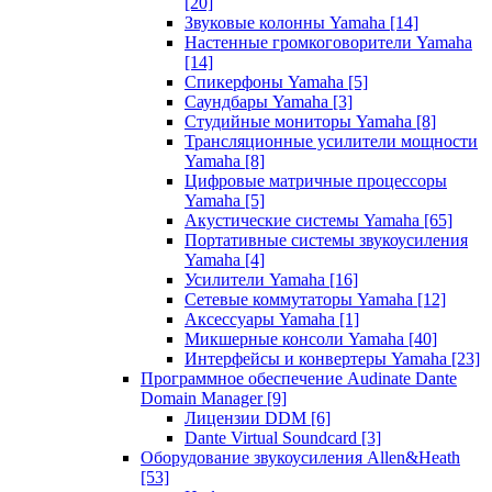
[20]
Звуковые колонны Yamaha
[14]
Настенные громкоговорители Yamaha
[14]
Спикерфоны Yamaha
[5]
Саундбары Yamaha
[3]
Студийные мониторы Yamaha
[8]
Трансляционные усилители мощности
Yamaha
[8]
Цифровые матричные процессоры
Yamaha
[5]
Акустические системы Yamaha
[65]
Портативные системы звукоусиления
Yamaha
[4]
Усилители Yamaha
[16]
Сетевые коммутаторы Yamaha
[12]
Аксессуары Yamaha
[1]
Микшерные консоли Yamaha
[40]
Интерфейсы и конвертеры Yamaha
[23]
Программное обеспечение Audinate Dante
Domain Manager
[9]
Лицензии DDM
[6]
Dante Virtual Soundcard
[3]
Оборудование звукоусиления Allen&Heath
[53]