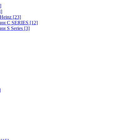
]
8]
-Heinz
[23]
ерии C SERIES
[12]
ии S Series
[3]
]