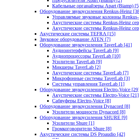
Предусилители Apart (Biamp)
[2]
Кабельные органайзеры Apart (Biamp)
[5
Оборудование звукоусиления Renkus-Heinz
[3
Управляемые звуковые колонны Renkus
Акустические системы Renkus-Heinz с
Акустические системы Renkus-Heinz сер
Акустические системы TEFRA
[15]
Звуковое оборудование ATEN
[7]
Оборудование звукоусиления TaverLab
[41]
Аудиоинтерфейсы TaverLab
[9]
Аудиопроцессоры TaverLab
[10]
Усилители TaverLab
[9]
Микшеры TaverLab
[2]
Акустические системы TaverLab
[7]
Микрофонные системы TaverLab
[3]
Системы управления TaverLab
[1]
Оборудование звукоусиления Electro-Voice
[29
Акустические системы Electro-Voice
[21]
Сабвуферы Electro-Voice
[8]
Оборудование звукоусиления Dynacord
[8]
Усилители мощности Dynacord
[8]
Оборудование звукоусиления SHURE
[9]
Усилители Shure
[1]
Громкоговорители Shure
[8]
Акустические системы DS Proaudio
[42]