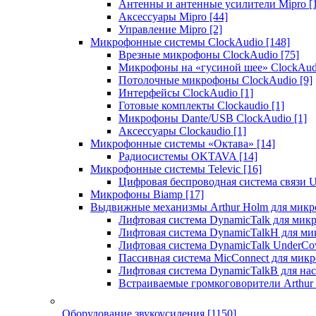
Антенны и антенные усилители Mipro
[
Аксессуары Mipro
[44]
Управление Mipro
[2]
Микрофонные системы ClockAudio
[148]
Врезные микрофоны ClockAudio
[75]
Микрофоны на «гусиной шее» ClockAu
Потолочные микрофоны ClockAudio
[9]
Интерфейсы ClockAudio
[1]
Готовые комплекты Clockaudio
[1]
Микрофоны Dante/USB ClockAudio
[1]
Аксессуары Clockaudio
[1]
Микрофонные системы «Октава»
[14]
Радиосистемы OKTAVA
[14]
Микрофонные системы Televic
[16]
Цифровая беспроводная система связи U
Микрофоны Biamp
[17]
Выдвижные механизмы Arthur Holm для микр
Лифтовая система DynamicTalk для ми
Лифтовая система DynamicTalkH для м
Лифтовая система DynamicTalk UnderCo
Пассивная система MicConnect для мик
Лифтовая система DynamicTalkB для на
Встраиваемые громкоговорители Arthu
Оборудование звукоусиления
[1150]