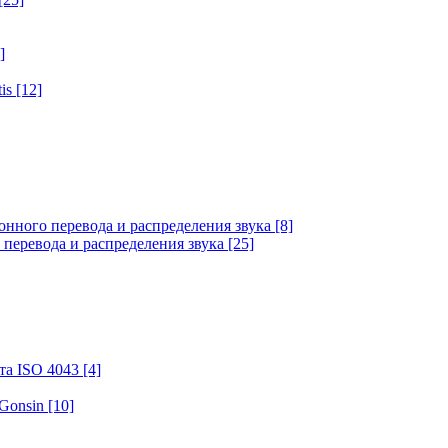
]
tis
[12]
онного перевода и распределения звука
[8]
 перевода и распределения звука
[25]
та ISO 4043
[4]
 Gonsin
[10]