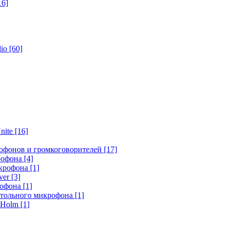
16]
dio
[60]
nite
[16]
офонов и громкоговорителей
[17]
крофона
[4]
икрофона
[1]
ver
[3]
рофона
[1]
стольного микрофона
[1]
r Holm
[1]