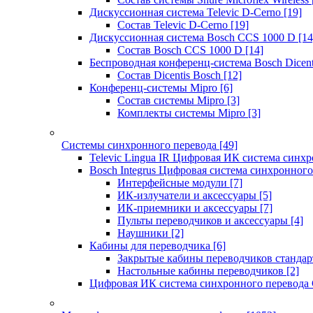
Дискуссионная система Televic D-Cerno
[19]
Состав Televic D-Cerno
[19]
Дискуссионная система Bosch CCS 1000 D
[14
Состав Bosch CCS 1000 D
[14]
Беспроводная конференц-система Bosch Dicen
Состав Dicentis Bosch
[12]
Конференц-системы Mipro
[6]
Состав системы Mipro
[3]
Комплекты системы Mipro
[3]
Системы синхронного перевода
[49]
Televic Lingua IR Цифровая ИК система синхр
Bosch Integrus Цифровая система синхронного
Интерфейсные модули
[7]
ИК-излучатели и аксессуары
[5]
ИК-приемники и аксессуары
[7]
Пульты переводчиков и аксессуары
[4]
Наушники
[2]
Кабины для переводчика
[6]
Закрытые кабины переводчиков стандар
Настольные кабины переводчиков
[2]
Цифровая ИК система синхронного перевода