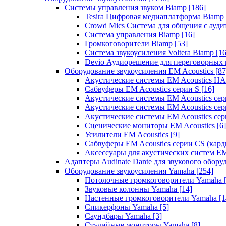
Системы управления звуком Biamp
[186]
Tesira Цифровая медиаплатформа Biamp
Crowd Mics Система для общения с ауд
Система управления Biamp
[16]
Громкоговорители Biamp
[53]
Система звукоусиления Voltera Biamp
[16
Devio Аудиорешение для переговорных
Оборудование звукоусиления EM Acoustics
[87
Акустические системы EM Acoustics 
Сабвуферы EM Acoustics серии S
[16]
Акустические системы EM Acoustics с
Акустические системы EM Acoustics сер
Акустические системы EM Acoustics сер
Сценические мониторы EM Acoustics
[6]
Усилители EM Acoustics
[9]
Сабвуферы EM Acoustics серии CS (кар
Аксессуары для акустических систем EM
Адаптеры Audinate Dante для звукового обор
Оборудование звукоусиления Yamaha
[254]
Потолочные громкоговорители Yamaha
Звуковые колонны Yamaha
[14]
Настенные громкоговорители Yamaha
[1
Спикерфоны Yamaha
[5]
Саундбары Yamaha
[3]
Студийные мониторы Yamaha
[8]