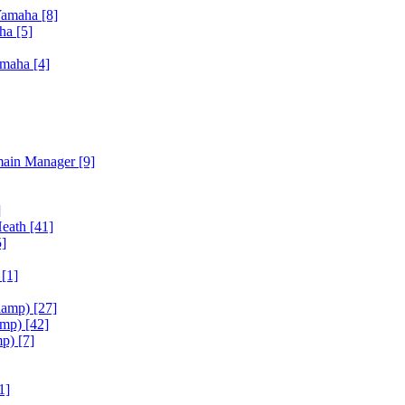
Yamaha
[8]
aha
[5]
amaha
[4]
main Manager
[9]
]
Heath
[41]
5]
h
[1]
iamp)
[27]
amp)
[42]
mp)
[7]
1]