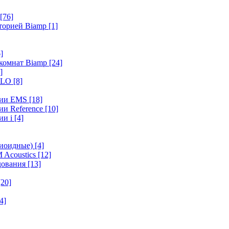
[76]
иторией Biamp
[1]
]
 комнат Biamp
[24]
]
HALO
[8]
ерии EMS
[18]
ии Reference
[10]
ии i
[4]
диоидные)
[4]
 Acoustics
[12]
удования
[13]
[20]
4]