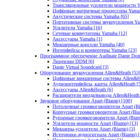
Трансляционные усилители мощности 
Цифровые матричные процессоры Yam
Акустические системы Yamaha
[65]
Портативные системы звукоусиления Y
Усилители Yamaha
[16]
Сетевые коммутаторы Yamaha
[12]
Аксессуары Yamaha
[1]
Микшерные консоли Yamaha
[40]
Интерфейсы и конвертеры Yamaha
[23]
Программное обеспечение Audinate Dante Do
Лицензии DDM
[6]
Dante Virtual Soundcard
[3]
Оборудование звукоусиления Allen&Heath
[53
Цифровые микшерные системы Allen&
Аудиоинтерфейсы, карты Allen&Heath
[
Аксессуары Allen&Heath
[6]
Расширители ввода/вывода Allen&Heat
Звуковое оборудование Apart (Biamp)
[100]
Потолочные громкоговорители Apart (B
Корпусные громкоговорители Apart (Bi
Рупорные громкоговорители Apart (Bia
Усилители мощности Apart (Biamp)
[13]
Микшеры-усилители Apart (Biamp)
[3]
Источники аудиосигнала Apart (Biamp)
[