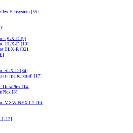
flex Ecosystem
[55]
9]
ure QLX-D
[9]
ure ULX-D
[10]
ure BLX-R
[32]
6]
ure SLX-D
[34]
иси и трансляций
[17]
e DuraPlex
[14]
nPlex
[8]
hure MXW NEXT 2
[16]
O
[212]