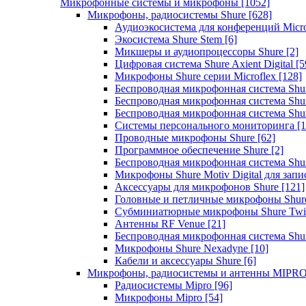
Микрофонные системы и микрофоны
[1052]
Микрофоны, радиосистемы Shure
[628]
Аудиоэкосистема для конференций Micro
Экосистема Shure Stem
[6]
Микшеры и аудиопроцессоры Shure
[2]
Цифровая система Shure Axient Digital
[5
Микрофоны Shure серии Microflex
[128]
Беспроводная микрофонная система Sh
Беспроводная микрофонная система Sh
Беспроводная микрофонная система Sh
Системы персонального мониторинга
[1
Проводные микрофоны Shure
[62]
Программное обеспечение Shure
[2]
Беспроводная микрофонная система Sh
Микрофоны Shure Motiv Digital для зап
Аксессуары для микрофонов Shure
[121]
Головные и петличные микрофоны Shur
Субминиатюрные микрофоны Shure Twi
Антенны RF Venue
[21]
Беспроводная микрофонная система S
Микрофоны Shure Nexadyne
[10]
Кабели и аксессуары Shure
[6]
Микрофоны, радиосистемы и антенны MIPR
Радиосистемы Mipro
[96]
Микрофоны Mipro
[54]