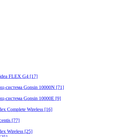
fidea FLEX G4
[17]
нц-система Gonsin 10000N
[71]
нц-система Gonsin 10000E
[9]
ex Complete Wireless
[16]
entis
[77]
ex Wireless
[25]
[25]