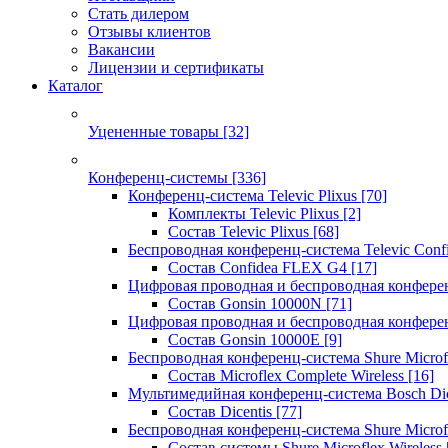
Стать дилером
Отзывы клиентов
Вакансии
Лицензии и сертификаты
Каталог
Уцененные товары
[32]
Конференц-системы
[336]
Конференц-система Televic Plixus
[70]
Комплекты Televic Plixus
[2]
Состав Televic Plixus
[68]
Беспроводная конференц-система Televic Con
Состав Confidea FLEX G4
[17]
Цифровая проводная и беспроводная конфере
Состав Gonsin 10000N
[71]
Цифровая проводная и беспроводная конфере
Состав Gonsin 10000E
[9]
Беспроводная конференц-система Shure Microfl
Состав Microflex Complete Wireless
[16]
Мультимедийная конференц-система Bosch Dic
Состав Dicentis
[77]
Беспроводная конференц-система Shure Microfl
Состав системы Shure Microflex Wireless