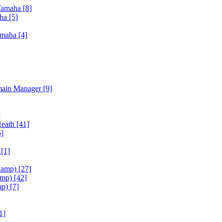
Yamaha
[8]
aha
[5]
amaha
[4]
main Manager
[9]
]
Heath
[41]
5]
h
[1]
iamp)
[27]
amp)
[42]
mp)
[7]
1]