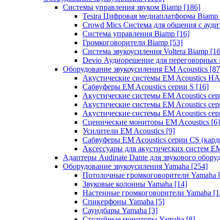
Системы управления звуком Biamp
[186]
Tesira Цифровая медиаплатформа Biamp
Crowd Mics Система для общения с ауд
Система управления Biamp
[16]
Громкоговорители Biamp
[53]
Система звукоусиления Voltera Biamp
[16
Devio Аудиорешение для переговорных
Оборудование звукоусиления EM Acoustics
[87
Акустические системы EM Acoustics 
Сабвуферы EM Acoustics серии S
[16]
Акустические системы EM Acoustics с
Акустические системы EM Acoustics сер
Акустические системы EM Acoustics сер
Сценические мониторы EM Acoustics
[6]
Усилители EM Acoustics
[9]
Сабвуферы EM Acoustics серии CS (кар
Аксессуары для акустических систем EM
Адаптеры Audinate Dante для звукового обор
Оборудование звукоусиления Yamaha
[254]
Потолочные громкоговорители Yamaha
Звуковые колонны Yamaha
[14]
Настенные громкоговорители Yamaha
[1
Спикерфоны Yamaha
[5]
Саундбары Yamaha
[3]
Студийные мониторы Yamaha
[8]