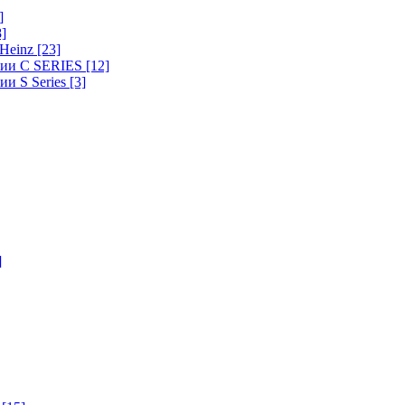
]
8]
-Heinz
[23]
ерии C SERIES
[12]
ии S Series
[3]
]