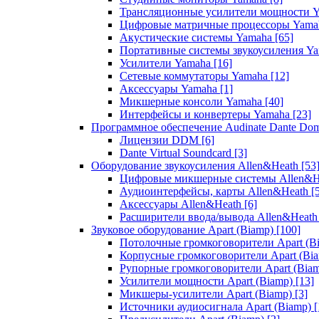
Трансляционные усилители мощности 
Цифровые матричные процессоры Yam
Акустические системы Yamaha
[65]
Портативные системы звукоусиления Y
Усилители Yamaha
[16]
Сетевые коммутаторы Yamaha
[12]
Аксессуары Yamaha
[1]
Микшерные консоли Yamaha
[40]
Интерфейсы и конвертеры Yamaha
[23]
Программное обеспечение Audinate Dante Do
Лицензии DDM
[6]
Dante Virtual Soundcard
[3]
Оборудование звукоусиления Allen&Heath
[53
Цифровые микшерные системы Allen&
Аудиоинтерфейсы, карты Allen&Heath
[
Аксессуары Allen&Heath
[6]
Расширители ввода/вывода Allen&Heat
Звуковое оборудование Apart (Biamp)
[100]
Потолочные громкоговорители Apart (B
Корпусные громкоговорители Apart (Bi
Рупорные громкоговорители Apart (Bia
Усилители мощности Apart (Biamp)
[13]
Микшеры-усилители Apart (Biamp)
[3]
Источники аудиосигнала Apart (Biamp)
[