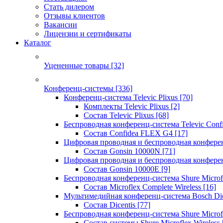
Стать дилером
Отзывы клиентов
Вакансии
Лицензии и сертификаты
Каталог
Уцененные товары
[32]
Конференц-системы
[336]
Конференц-система Televic Plixus
[70]
Комплекты Televic Plixus
[2]
Состав Televic Plixus
[68]
Беспроводная конференц-система Televic Con
Состав Confidea FLEX G4
[17]
Цифровая проводная и беспроводная конфере
Состав Gonsin 10000N
[71]
Цифровая проводная и беспроводная конфере
Состав Gonsin 10000E
[9]
Беспроводная конференц-система Shure Microfl
Состав Microflex Complete Wireless
[16]
Мультимедийная конференц-система Bosch Dic
Состав Dicentis
[77]
Беспроводная конференц-система Shure Microfl
Состав системы Shure Microflex Wireless