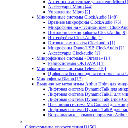
Антенны и антенные усилители Mipro
[
Аксессуары Mipro
[44]
Управление Mipro
[2]
Микрофонные системы ClockAudio
[148]
Врезные микрофоны ClockAudio
[75]
Микрофоны на «гусиной шее» ClockAu
Потолочные микрофоны ClockAudio
[9]
Интерфейсы ClockAudio
[1]
Готовые комплекты Clockaudio
[1]
Микрофоны Dante/USB ClockAudio
[1]
Аксессуары Clockaudio
[1]
Микрофонные системы «Октава»
[14]
Радиосистемы OKTAVA
[14]
Микрофонные системы Televic
[16]
Цифровая беспроводная система связи U
Микрофоны Biamp
[17]
Выдвижные механизмы Arthur Holm для микр
Лифтовая система DynamicTalk для ми
Лифтовая система DynamicTalkH для м
Лифтовая система DynamicTalk UnderCo
Пассивная система MicConnect для мик
Лифтовая система DynamicTalkB для на
Встраиваемые громкоговорители Arthu
Оборудование звукоусиления
[1150]