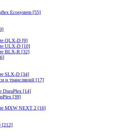
flex Ecosystem
[55]
9]
ure QLX-D
[9]
ure ULX-D
[10]
ure BLX-R
[32]
6]
ure SLX-D
[34]
иси и трансляций
[17]
e DuraPlex
[14]
nPlex
[39]
hure MXW NEXT 2
[16]
O
[212]