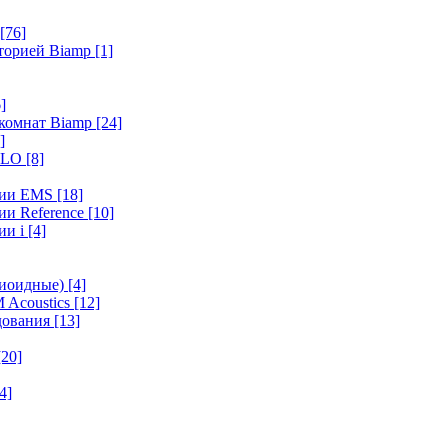
[76]
иторией Biamp
[1]
]
 комнат Biamp
[24]
]
HALO
[8]
ерии EMS
[18]
ии Reference
[10]
ии i
[4]
диоидные)
[4]
 Acoustics
[12]
удования
[13]
[20]
4]