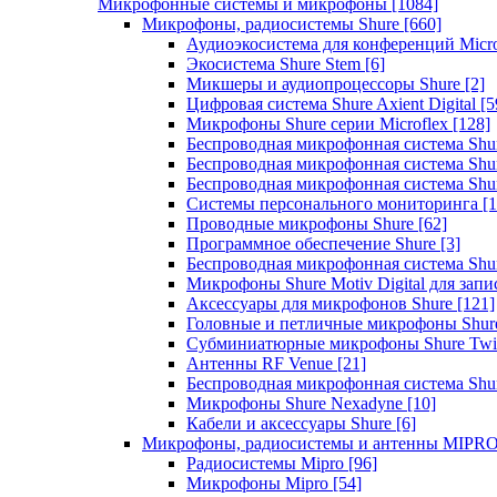
Микрофонные системы и микрофоны
[1084]
Микрофоны, радиосистемы Shure
[660]
Аудиоэкосистема для конференций Micro
Экосистема Shure Stem
[6]
Микшеры и аудиопроцессоры Shure
[2]
Цифровая система Shure Axient Digital
[5
Микрофоны Shure серии Microflex
[128]
Беспроводная микрофонная система Sh
Беспроводная микрофонная система Sh
Беспроводная микрофонная система Sh
Системы персонального мониторинга
[1
Проводные микрофоны Shure
[62]
Программное обеспечение Shure
[3]
Беспроводная микрофонная система Sh
Микрофоны Shure Motiv Digital для зап
Аксессуары для микрофонов Shure
[121]
Головные и петличные микрофоны Shur
Субминиатюрные микрофоны Shure Twi
Антенны RF Venue
[21]
Беспроводная микрофонная система S
Микрофоны Shure Nexadyne
[10]
Кабели и аксессуары Shure
[6]
Микрофоны, радиосистемы и антенны MIPR
Радиосистемы Mipro
[96]
Микрофоны Mipro
[54]