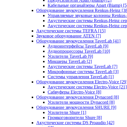
Предусилители Apart (Biamp)
[2]
Кабельные органайзеры Apart (Biamp)
[5
Оборудование звукоусиления Renkus-Heinz
[3
Управляемые звуковые колонны Renkus
Акустические системы Renkus-Heinz с
Акустические системы Renkus-Heinz сер
Акустические системы TEFRA
[15]
Звуковое оборудование ATEN
[7]
Оборудование звукоусиления TaverLab
[41]
Аудиоинтерфейсы TaverLab
[9]
Аудиопроцессоры TaverLab
[10]
Усилители TaverLab
[9]
Микшеры TaverLab
[2]
Акустические системы TaverLab
[7]
Микрофонные системы TaverLab
[3]
Системы управления TaverLab
[1]
Оборудование звукоусиления Electro-Voice
[29
Акустические системы Electro-Voice
[21]
Сабвуферы Electro-Voice
[8]
Оборудование звукоусиления Dynacord
[8]
Усилители мощности Dynacord
[8]
Оборудование звукоусиления SHURE
[9]
Усилители Shure
[1]
Громкоговорители Shure
[8]
Акустические системы DS Proaudio
[42]