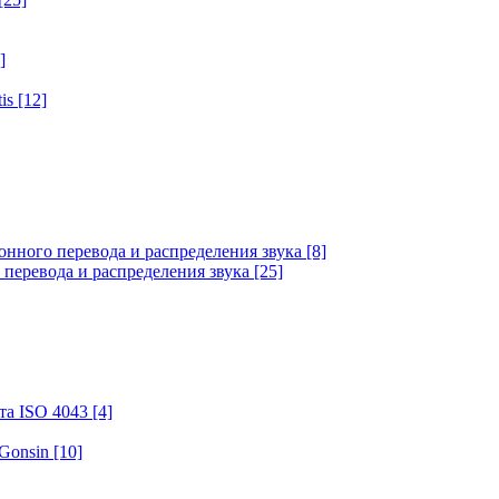
]
tis
[12]
онного перевода и распределения звука
[8]
 перевода и распределения звука
[25]
та ISO 4043
[4]
 Gonsin
[10]