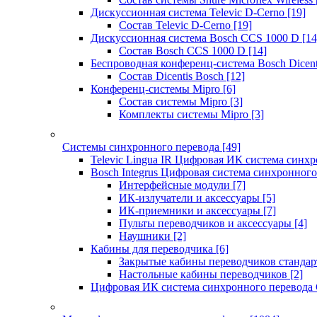
Дискуссионная система Televic D-Cerno
[19]
Состав Televic D-Cerno
[19]
Дискуссионная система Bosch CCS 1000 D
[14
Состав Bosch CCS 1000 D
[14]
Беспроводная конференц-система Bosch Dicen
Состав Dicentis Bosch
[12]
Конференц-системы Mipro
[6]
Состав системы Mipro
[3]
Комплекты системы Mipro
[3]
Системы синхронного перевода
[49]
Televic Lingua IR Цифровая ИК система синхр
Bosch Integrus Цифровая система синхронного
Интерфейсные модули
[7]
ИК-излучатели и аксессуары
[5]
ИК-приемники и аксессуары
[7]
Пульты переводчиков и аксессуары
[4]
Наушники
[2]
Кабины для переводчика
[6]
Закрытые кабины переводчиков стандар
Настольные кабины переводчиков
[2]
Цифровая ИК система синхронного перевода