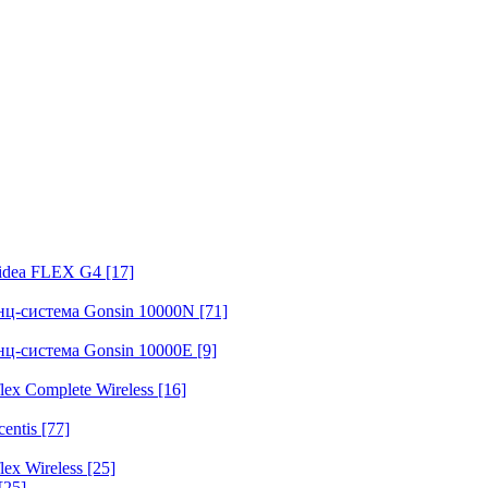
fidea FLEX G4
[17]
нц-система Gonsin 10000N
[71]
нц-система Gonsin 10000E
[9]
ex Complete Wireless
[16]
entis
[77]
ex Wireless
[25]
[25]