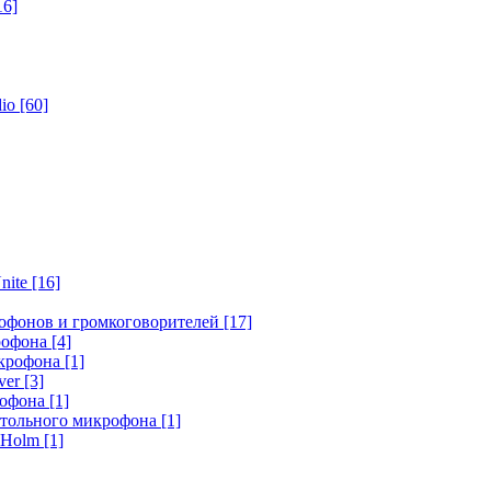
16]
dio
[60]
nite
[16]
офонов и громкоговорителей
[17]
крофона
[4]
икрофона
[1]
ver
[3]
рофона
[1]
стольного микрофона
[1]
r Holm
[1]