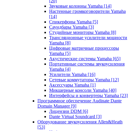
[20]
Звуковые колонны Yamaha
[14]
Настенные громкоговорители Yamaha
[14]
Спикерфоны Yamaha
[5]
Саундбары Yamaha
[3]
Студийные мониторы Yamaha
[8]
Трансляционные усилители мощности
Yamaha
[8]
Цифровые матричные процессоры
Yamaha
[5]
Акустические системы Yamaha
[65]
Портативные системы звукоусиления
Yamaha
[4]
Усилители Yamaha
[16]
Сетевые коммутаторы Yamaha
[12]
Аксессуары Yamaha
[1]
Микшерные консоли Yamaha
[40]
Интерфейсы и конвертеры Yamaha
[23]
Программное обеспечение Audinate Dante
Domain Manager
[9]
Лицензии DDM
[6]
Dante Virtual Soundcard
[3]
Оборудование звукоусиления Allen&Heath
[53]