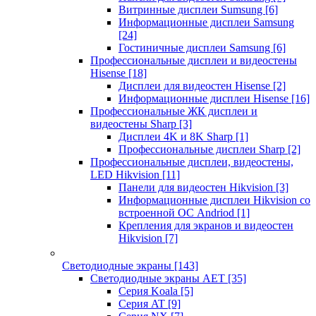
Витринные дисплеи Sumsung
[6]
Информационные дисплеи Samsung
[24]
Гостиничные дисплеи Samsung
[6]
Профессиональные дисплеи и видеостены
Hisense
[18]
Дисплеи для видеостен Hisense
[2]
Информационные дисплеи Hisense
[16]
Профессиональные ЖК дисплеи и
видеостены Sharp
[3]
Дисплеи 4K и 8K Sharp
[1]
Профессиональные дисплеи Sharp
[2]
Профессиональные дисплеи, видеостены,
LED Hikvision
[11]
Панели для видеостен Hikvision
[3]
Информационные дисплеи Hikvision со
встроенной ОС Andriod
[1]
Крепления для экранов и видеостен
Hikvision
[7]
Светодиодные экраны
[143]
Светодиодные экраны AET
[35]
Cерия Koala
[5]
Серия AT
[9]