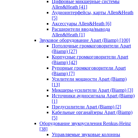
Цифровые микшерные системы
Allen&Heath
[41]
Аудиоинтерфейсы, карты Allen&Heath
[5]
Аксессуары Allen&Heath
[6]
Расширители ввода/вывода
Allen&Heath
[1]
Звуковое оборудование Apart (Biamp)
[100]
Потолочные громкоговорители Apart
(Biamp)
[27]
Корпусные громкоговорители Apart
(Biamp)
[42]
Рупорные громкоговорители Apart
(Biamp)
[7]
Усилители мощности Apart (Biamp)
[13]
Микшеры-усилители Apart (Biamp)
[3]
Источники аудиосигнала Apart (Biamp)
[1]
Предусилители Apart (Biamp)
[2]
Кабельные органайзеры Apart (Biamp)
[5]
Оборудование звукоусиления Renkus-Heinz
[38]
Управляемые звуковые колонны