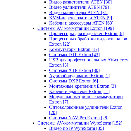
Видео разветвители ATEN
[30]
Видео удлинители ATEN
[79]
Видео конвертеры ATEN
[31]
KVM-переключатели ATEN
[9]
Кабели и аксессуары ATEN
[63]
Системы AV-коммутации Extron
[199]
Процессоры для видеостен Extron
[6]
Процессоры обработки видеосигналов
Extron
[22]
Коммутаторы Extron
[17]
Системы DTP Extron
[43]
USB для профессиональных AV-систем
Extron
[5]
Системы XTP Extron
[30]
Аудиооборудование Extron
[1]
Системы DXP Extron
[6]
Монтажные крепления Extron
[3]
Кабели и адаптеры Extron
[11]
Модульные матричные коммутаторы
Extron
[7]
Оптоволоконные удлинители Extron
[20]
Системы NAV Pro Extron
[28]
Системы AV-коммутации WyreStorm
[152]
Видео по IP WyreStorm
[35]