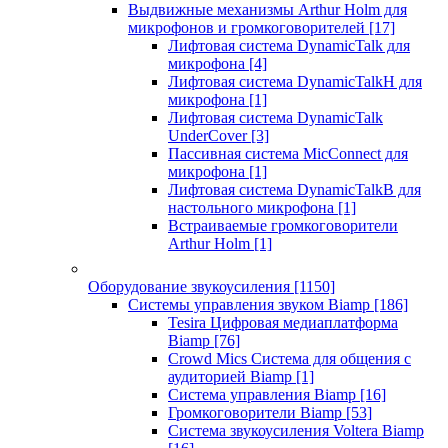
Выдвижные механизмы Arthur Holm для
микрофонов и громкоговорителей
[17]
Лифтовая система DynamicTalk для
микрофона
[4]
Лифтовая система DynamicTalkH для
микрофона
[1]
Лифтовая система DynamicTalk
UnderCover
[3]
Пассивная система MicConnect для
микрофона
[1]
Лифтовая система DynamicTalkB для
настольного микрофона
[1]
Встраиваемые громкоговорители
Arthur Holm
[1]
Оборудование звукоусиления
[1150]
Системы управления звуком Biamp
[186]
Tesira Цифровая медиаплатформа
Biamp
[76]
Crowd Mics Система для общения с
аудиторией Biamp
[1]
Система управления Biamp
[16]
Громкоговорители Biamp
[53]
Система звукоусиления Voltera Biamp