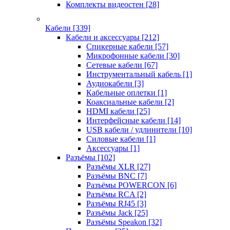
Комплекты видеостен
[28]
Кабели
[339]
Кабели и аксессуары
[212]
Спикерные кабели
[57]
Микрофонные кабели
[30]
Сетевые кабели
[67]
Инструментальный кабель
[1]
Аудиокабели
[3]
Кабельные оплетки
[1]
Коаксиальные кабели
[2]
HDMI кабели
[25]
Интерфейсные кабели
[14]
USB кабели / удлинители
[10]
Силовые кабели
[1]
Аксессуары
[1]
Разъёмы
[102]
Разъёмы XLR
[27]
Разъёмы BNC
[7]
Разъёмы POWERCON
[6]
Разъёмы RCA
[2]
Разъёмы RJ45
[3]
Разъёмы Jack
[25]
Разъёмы Speakon
[32]