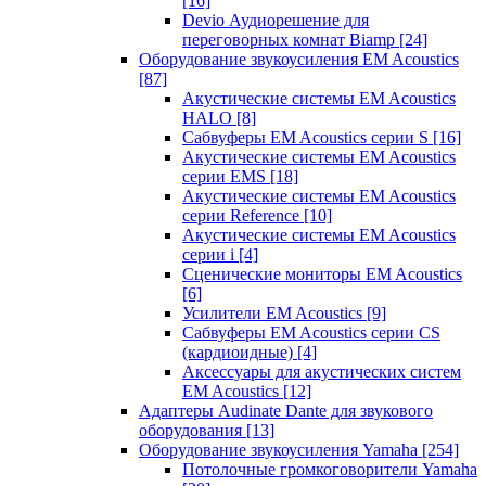
[16]
Devio Аудиорешение для
переговорных комнат Biamp
[24]
Оборудование звукоусиления EM Acoustics
[87]
Акустические системы EM Acoustics
HALO
[8]
Сабвуферы EM Acoustics серии S
[16]
Акустические системы EM Acoustics
серии EMS
[18]
Акустические системы EM Acoustics
серии Reference
[10]
Акустические системы EM Acoustics
серии i
[4]
Сценические мониторы EM Acoustics
[6]
Усилители EM Acoustics
[9]
Сабвуферы EM Acoustics серии CS
(кардиоидные)
[4]
Аксессуары для акустических систем
EM Acoustics
[12]
Адаптеры Audinate Dante для звукового
оборудования
[13]
Оборудование звукоусиления Yamaha
[254]
Потолочные громкоговорители Yamaha