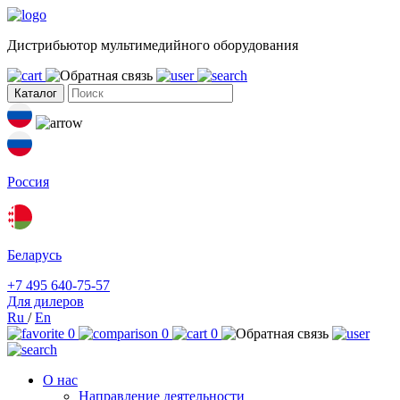
Дистрибьютор мультимедийного оборудования
Каталог
Россия
Беларусь
+7 495 640-75-57
Для дилеров
Ru
/
En
0
0
0
О нас
Направление деятельности