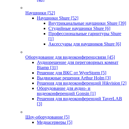
Наушники
[52]
Наушники Shure
[52]
Внутриканальные наушники Shure
[39]
Студийные наушники Shure
[6]
Профессиональные гарнитуры Shure
[1]
Аксессуары для наушников Shure
[6]
Оборудование для видеоконференцсвязи
[45]
Аудиорешение для переговорных комнат
Biamp
[31]
Решение для ВКС от WyreStorm
[5]
Выдвижные решения Arthur Holm
[3]
Решения для видеоконференций Hikvision
[2]
Оборудование для аудио- и
видеоконференций Gonsin
[1]
Решения для видеоконференций TaverLAB
[3]
Шоу-оборудование
[5]
Медиасерверы
[5]