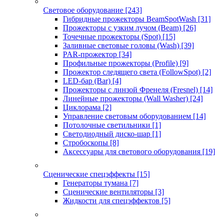
Световое оборудование
[243]
Гибридные прожекторы BeamSpotWash
[31]
Прожекторы с узким лучом (Beam)
[26]
Точечные прожекторы (Spot)
[15]
Заливные световые головы (Wash)
[39]
PAR-прожектор
[34]
Профильные прожекторы (Profile)
[9]
Прожектор следящего света (FollowSpot)
[2]
LED-бар (Bar)
[4]
Прожекторы с линзой Френеля (Fresnel)
[14]
Линейные прожекторы (Wall Washer)
[24]
Циклорама
[2]
Управление световым оборудованием
[14]
Потолочные светильники
[1]
Светодиодный диско-шар
[1]
Стробоскопы
[8]
Аксессуары для светового оборудования
[19]
Сценические спецэффекты
[15]
Генераторы тумана
[7]
Сценические вентиляторы
[3]
Жидкости для спецэффектов
[5]