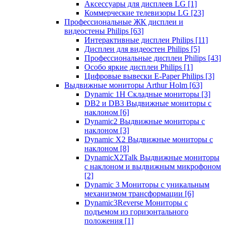
Аксессуары для дисплеев LG
[1]
Коммерческие телевизоры LG
[23]
Профессиональные ЖК дисплеи и
видеостены Philips
[63]
Интерактивные дисплеи Philips
[11]
Дисплеи для видеостен Philips
[5]
Профессиональные дисплеи Philips
[43]
Особо яркие дисплеи Philips
[1]
Цифровые вывески E-Paper Philips
[3]
Выдвижные мониторы Arthur Holm
[63]
Dynamic 1Н Складные мониторы
[3]
DB2 и DB3 Выдвижные мониторы с
наклоном
[6]
Dynamic2 Выдвижные мониторы с
наклоном
[3]
Dynamic X2 Выдвижные мониторы с
наклоном
[8]
DynamicX2Talk Выдвижные мониторы
с наклоном и выдвижным микрофоном
[2]
Dynamic 3 Мониторы с уникальным
механизмом трансформации
[6]
Dynamic3Reverse Мониторы с
подъемом из горизонтального
положения
[1]