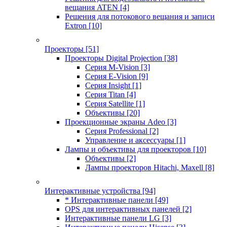
вещания ATEN
[4]
Решения для потокового вещания и записи
Extron
[10]
Проекторы
[51]
Проекторы Digital Projection
[38]
Серия M-Vision
[3]
Серия E-Vision
[9]
Серия Insight
[1]
Серия Titan
[4]
Серия Satellite
[1]
Объективы
[20]
Проекционные экраны Adeo
[3]
Серия Professional
[2]
Управление и аксессуары
[1]
Лампы и объективы для проекторов
[10]
Объективы
[2]
Лампы проекторов Hitachi, Maxell
[8]
Интерактивные устройства
[94]
* Интерактивные панели
[49]
OPS для интерактивных панелей
[2]
Интерактивные панели LG
[3]