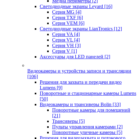
Медиа периметры
[2]
Светодиодные экраны Leyard
[16]
Серия MG
[4]
Серия TXF
[6]
Серия VEM
[6]
Светодиодные экраны LianTronics
[12]
Серия VA
[4]
Серия VL
[4]
Серия VH
[3]
Серия V
[1]
Аксессуары для LED панелей
[2]
Видеокамеры и устройства записи и трансляции
[106]
Решения для захвата и передачи видео
Lumens
[9]
Поворотные и стационарные камеры Lumens
[50]
Видеокамеры и трансиверы Bolin
[33]
Поворотные камеры для помещений
[21]
Трансиверы
[5]
Пульты управления камерами
[2]
Поворотные уличные камеры
[5]
Решения для видеозахвата и потокового