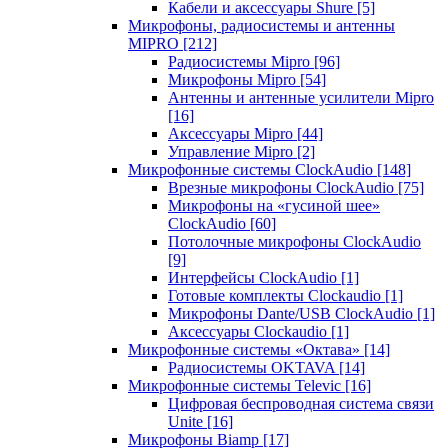
Кабели и аксессуары Shure
[5]
Микрофоны, радиосистемы и антенны
MIPRO
[212]
Радиосистемы Mipro
[96]
Микрофоны Mipro
[54]
Антенны и антенные усилители Mipro
[16]
Аксессуары Mipro
[44]
Управление Mipro
[2]
Микрофонные системы ClockAudio
[148]
Врезные микрофоны ClockAudio
[75]
Микрофоны на «гусиной шее»
ClockAudio
[60]
Потолочные микрофоны ClockAudio
[9]
Интерфейсы ClockAudio
[1]
Готовые комплекты Clockaudio
[1]
Микрофоны Dante/USB ClockAudio
[1]
Аксессуары Clockaudio
[1]
Микрофонные системы «Октава»
[14]
Радиосистемы OKTAVA
[14]
Микрофонные системы Televic
[16]
Цифровая беспроводная система связи
Unite
[16]
Микрофоны Biamp
[17]