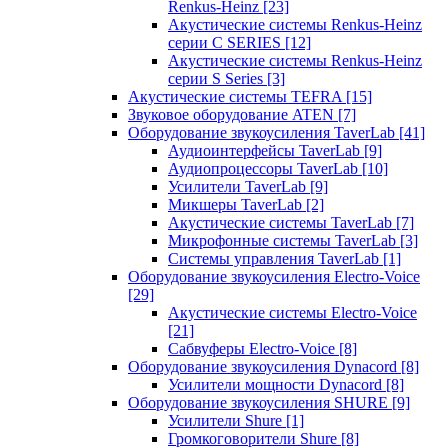
Renkus-Heinz
[23]
Акустические системы Renkus-Heinz
серии C SERIES
[12]
Акустические системы Renkus-Heinz
серии S Series
[3]
Акустические системы TEFRA
[15]
Звуковое оборудование ATEN
[7]
Оборудование звукоусиления TaverLab
[41]
Аудиоинтерфейсы TaverLab
[9]
Аудиопроцессоры TaverLab
[10]
Усилители TaverLab
[9]
Микшеры TaverLab
[2]
Акустические системы TaverLab
[7]
Микрофонные системы TaverLab
[3]
Системы управления TaverLab
[1]
Оборудование звукоусиления Electro-Voice
[29]
Акустические системы Electro-Voice
[21]
Сабвуферы Electro-Voice
[8]
Оборудование звукоусиления Dynacord
[8]
Усилители мощности Dynacord
[8]
Оборудование звукоусиления SHURE
[9]
Усилители Shure
[1]
Громкоговорители Shure
[8]