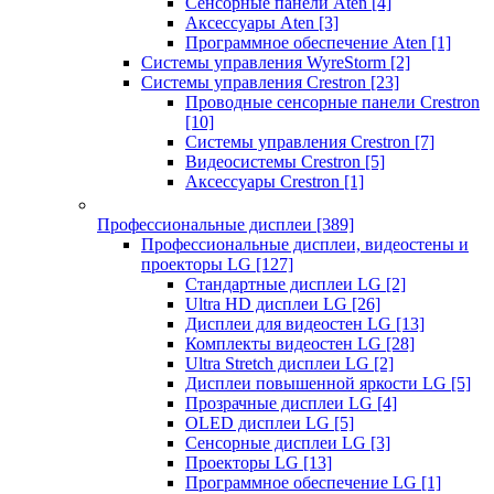
Сенсорные панели Aten
[4]
Аксессуары Aten
[3]
Программное обеспечение Aten
[1]
Системы управления WyreStorm
[2]
Системы управления Crestron
[23]
Проводные сенсорные панели Crestron
[10]
Системы управления Crestron
[7]
Видеосистемы Crestron
[5]
Аксессуары Crestron
[1]
Профессиональные дисплеи
[389]
Профессиональные дисплеи, видеостены и
проекторы LG
[127]
Стандартные дисплеи LG
[2]
Ultra HD дисплеи LG
[26]
Дисплеи для видеостен LG
[13]
Комплекты видеостен LG
[28]
Ultra Stretch дисплеи LG
[2]
Дисплеи повышенной яркости LG
[5]
Прозрачные дисплеи LG
[4]
OLED дисплеи LG
[5]
Сенсорные дисплеи LG
[3]
Проекторы LG
[13]
Программное обеспечение LG
[1]