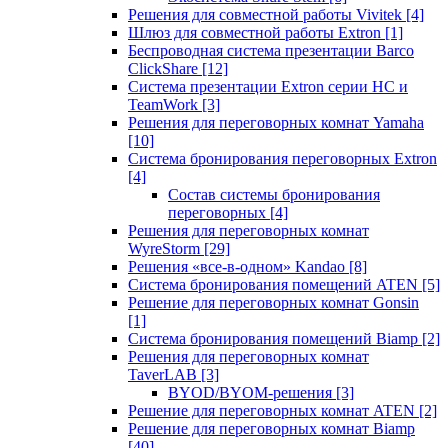
Решения для совместной работы Vivitek
[4]
Шлюз для совместной работы Extron
[1]
Беспроводная система презентации Barco
ClickShare
[12]
Система презентации Extron серии HC и
TeamWork
[3]
Решения для переговорных комнат Yamaha
[10]
Система бронирования переговорных Extron
[4]
Состав системы бронирования
переговорных
[4]
Решения для переговорных комнат
WyreStorm
[29]
Решения «все-в-одном» Kandao
[8]
Система бронирования помещений ATEN
[5]
Решение для переговорных комнат Gonsin
[1]
Система бронирования помещений Biamp
[2]
Решения для переговорных комнат
TaverLAB
[3]
BYOD/BYOM-решения
[3]
Решение для переговорных комнат ATEN
[2]
Решение для переговорных комнат Biamp
[40]