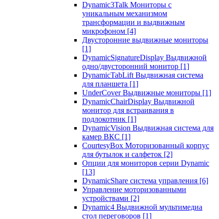
Dynamic3Talk Мониторы с
уникальным механизмом
трансформации и выдвижным
микрофоном
[4]
Двусторонние выдвижные мониторы
[1]
DynamicSignatureDisplay Выдвижной
одно/двусторонний монитор
[1]
DynamicTabLift Выдвижная система
для планшета
[1]
UnderCover Выдвижные мониторы
[1]
DynamicChairDisplay Выдвижной
монитор для встраивания в
подлокотник
[1]
DynamicVision Выдвижная система для
камер ВКС
[1]
CourtesyBox Моторизованный корпус
для бутылок и салфеток
[2]
Опции для мониторов серии Dynamic
[13]
DynamicShare система управления
[6]
Управление моторизованными
устройствами
[2]
Dynamic4 Выдвижной мультимедиа
стол переговоров
[1]