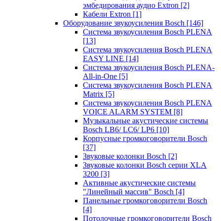
эмбедирования аудио Extron
[2]
Кабели Extron
[1]
Оборудование звукоусиления Bosch
[146]
Система звукоусиления Bosch PLENA
[13]
Система звукоусиления Bosch PLENA
EASY LINE
[14]
Система звукоусиления Bosch PLENA-
All-in-One
[5]
Система звукоусиления Bosch PLENA
Matrix
[5]
Система звукоусиления Bosch PLENA
VOICE ALARM SYSTEM
[8]
Музыкальные акустические системы
Bosch LB6/ LC6/ LP6
[10]
Корпусные громкоговорители Bosch
[37]
Звуковые колонки Bosch
[2]
Звуковые колонки Bosch серии XLA
3200
[3]
Активные акустические системы
"Линейный массив" Bosch
[4]
Панельные громкоговорители Bosch
[4]
Потолочные громкоговорители Bosch