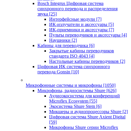
Bosch Integrus Цифровая система
синхронного перевода и распределения
звука
[25]
Интерфейсные модули
[7]
ИК-излучатели и аксессуары
[5]
ИК-приемники и аксессуары
[7]
Пульты переводчиков и аксессуары
[4]
Наушники
[2]
Кабины для переводчика
[6]
Закрытые кабины переводчиков
стандарта ISO 4043
[4]
Настольные кабины переводчиков
[2]
Цифровая ИК система синхронного
перевода Gonsin
[10]
Микрофонные системы и микрофоны
[1050]
Микрофоны, радиосистемы Shure
[626]
Аудиоэкосистема для конференций
Microflex Ecosystem
[55]
Экосистема Shure Stem
[6]
Микшеры и аудиопроцессоры Shure
[2]
Цифровая система Shure Axient Digital
[59]
Микрофоны Shure серии Microflex