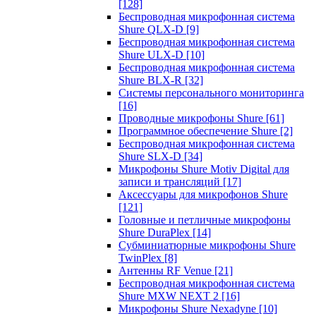
[128]
Беспроводная микрофонная система
Shure QLX-D
[9]
Беспроводная микрофонная система
Shure ULX-D
[10]
Беспроводная микрофонная система
Shure BLX-R
[32]
Системы персонального мониторинга
[16]
Проводные микрофоны Shure
[61]
Программное обеспечение Shure
[2]
Беспроводная микрофонная система
Shure SLX-D
[34]
Микрофоны Shure Motiv Digital для
записи и трансляций
[17]
Аксессуары для микрофонов Shure
[121]
Головные и петличные микрофоны
Shure DuraPlex
[14]
Субминиатюрные микрофоны Shure
TwinPlex
[8]
Антенны RF Venue
[21]
Беспроводная микрофонная система
Shure MXW NEXT 2
[16]
Микрофоны Shure Nexadyne
[10]