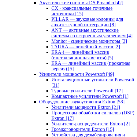
Акустические системы DS Proaudio
[42]
CX - коаксиальные точечные
источники
[15]
PILLAR — звуковые колонны для
архитектурной интеграции
[8]
ANT — активные акустические
системы со встроенным усилением
[4]
Monitor - сценические мониторы
[3]
TAURA — линейный массив
[2]
ERA-i — линейный массив
(инсталляционная версия)
[5]
ERA — линейный массив (прокатная
версия)
[5]
Усилители мощности Powersoft
[49]
Инсталляционные усилители Powersoft
[31]
Туровые усилители Powersoft
[17]
Компактные усилители Powersoft
[1]
Оборудование звукоусиления Extron
[58]
Усилители мощности Extron
[21]
Процессоры обработки сигналов (DSP)
Extron
[17]
Усилители-распределители Extron
[2]
Громкоговорители Extron
[15]
Устройства для деэмбедирования и