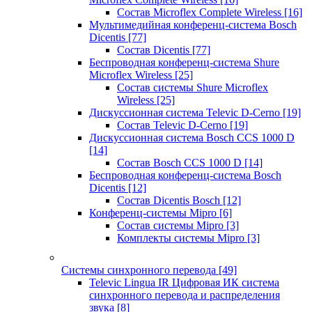
Состав Microflex Complete Wireless
[16]
Мультимедийная конференц-система Bosch
Dicentis
[77]
Состав Dicentis
[77]
Беспроводная конференц-система Shure
Microflex Wireless
[25]
Состав системы Shure Microflex
Wireless
[25]
Дискуссионная система Televic D-Cerno
[19]
Состав Televic D-Cerno
[19]
Дискуссионная система Bosch CCS 1000 D
[14]
Состав Bosch CCS 1000 D
[14]
Беспроводная конференц-система Bosch
Dicentis
[12]
Состав Dicentis Bosch
[12]
Конференц-системы Mipro
[6]
Состав системы Mipro
[3]
Комплекты системы Mipro
[3]
Системы синхронного перевода
[49]
Televic Lingua IR Цифровая ИК система
синхронного перевода и распределения
звука
[8]