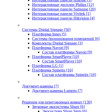
Интерактивные панели Hisense
[3]
Интерактивные дисплеи Philips
[12]
Интерактивные панели Samsung
[20]
Интерактивные панели Vivitek
[1]
Интерактивные панели Hikvision
[4]
Системы Digital Signage
[50]
Платформа Innes
[5]
Системы бронирования помещений
[6]
Комплекты Digital Signage
[3]
Платформа Navori
[9]
Состав платформы Navori
[9]
Платформа SmartPlayer
[10]
Состав SmartPlayer
[10]
Платформа LG
[1]
Платформа Spinetix
[16]
Состав платформы Spinetix
[16]
Документ-камеры
[7]
Документ-камеры Lumens
[7]
Решения для переговорных комнат
[130]
Звуковые экосистемы Shure
[6]
Экосистема Shure Stem
[6]