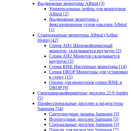
Выдвижные мониторы Albiral
[3]
Универсальные лифты для мониторов
Albiral
[2]
Выдвижные мониторы с
фиксированным углом наклона Albiral
[1]
Стационарные мониторы Albiral (Arthur
Holm)
[42]
Серия AH1 Широкоформатный
монитор, складывается вручную
[2]
Серия AH2 Монитор складывается
вручную
[2]
Серия RISE Настенные мониторы
[14]
Серия DROP Мониторы для установки
в стену
[15]
Опции для мониторов серии RISE и
DROP
[9]
Сверхширокоформатные дисплеи 21:9 Jupiter
[5]
Профессиональные дисплеи и видеостены
Samsung
[54]
Светодиодные экраны Samsung
[3]
Всепогодные дисплеи Samsung
[5]
Специальные дисплеи Samsung
[3]
Панели для видеостен Samsung
[7]