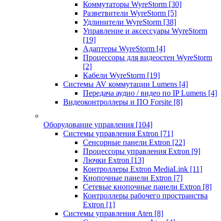
Коммутаторы WyreStorm
[30]
Разветвители WyreStorm
[5]
Удлинители WyreStorm
[38]
Управление и аксессуары WyreStorm
[19]
Адаптеры WyreStorm
[4]
Процессоры для видеостен WyreStorm
[2]
Кабели WyreStorm
[19]
Системы AV коммутации Lumens
[4]
Передача аудио / видео по IP Lumens
[4]
Видеоконтроллеры и ПО Forsite
[8]
Оборудование управления
[104]
Системы управления Extron
[71]
Сенсорные панели Extron
[22]
Процессоры управления Extron
[9]
Лючки Extron
[13]
Контроллеры Extron MediaLink
[11]
Кнопочные панели Extron
[7]
Сетевые кнопочные панели Extron
[8]
Контроллеры рабочего пространства
Extron
[1]
Системы управления Aten
[8]