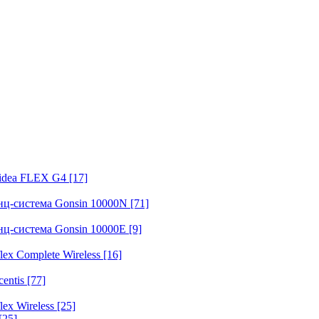
fidea FLEX G4
[17]
нц-система Gonsin 10000N
[71]
нц-система Gonsin 10000E
[9]
ex Complete Wireless
[16]
entis
[77]
ex Wireless
[25]
[25]