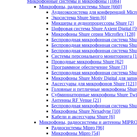
Микрофонные системы и микрофоны
[1084]
Микрофоны, радиосистемы Shure
[660]
Аудиоэкосистема для конференций Micro
Экосистема Shure Stem
[6]
Микшеры и аудиопроцессоры Shure
[2]
Цифровая система Shure Axient Digital
[5
Микрофоны Shure серии Microflex
[128]
Беспроводная микрофонная система Sh
Беспроводная микрофонная система Sh
Беспроводная микрофонная система Sh
Системы персонального мониторинга
[1
Проводные микрофоны Shure
[62]
Программное обеспечение Shure
[3]
Беспроводная микрофонная система Sh
Микрофоны Shure Motiv Digital для зап
Аксессуары для микрофонов Shure
[121]
Головные и петличные микрофоны Shur
Субминиатюрные микрофоны Shure Twi
Антенны RF Venue
[21]
Беспроводная микрофонная система S
Микрофоны Shure Nexadyne
[10]
Кабели и аксессуары Shure
[6]
Микрофоны, радиосистемы и антенны MIPR
Радиосистемы Mipro
[96]
Микрофоны Mipro
[54]