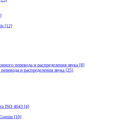
]
tis
[12]
онного перевода и распределения звука
[8]
 перевода и распределения звука
[25]
та ISO 4043
[4]
 Gonsin
[10]