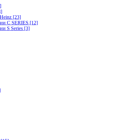
]
8]
-Heinz
[23]
ерии C SERIES
[12]
ии S Series
[3]
]