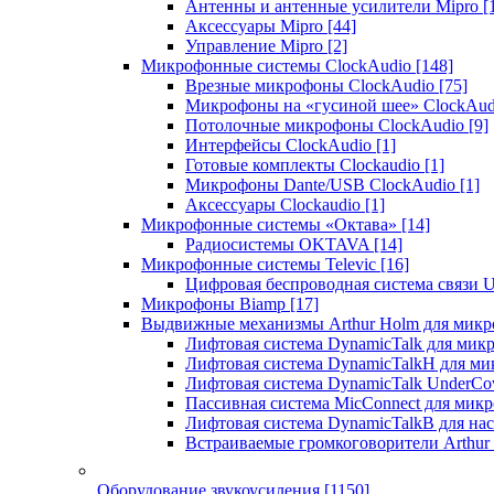
Антенны и антенные усилители Mipro
[
Аксессуары Mipro
[44]
Управление Mipro
[2]
Микрофонные системы ClockAudio
[148]
Врезные микрофоны ClockAudio
[75]
Микрофоны на «гусиной шее» ClockAu
Потолочные микрофоны ClockAudio
[9]
Интерфейсы ClockAudio
[1]
Готовые комплекты Clockaudio
[1]
Микрофоны Dante/USB ClockAudio
[1]
Аксессуары Clockaudio
[1]
Микрофонные системы «Октава»
[14]
Радиосистемы OKTAVA
[14]
Микрофонные системы Televic
[16]
Цифровая беспроводная система связи U
Микрофоны Biamp
[17]
Выдвижные механизмы Arthur Holm для микр
Лифтовая система DynamicTalk для ми
Лифтовая система DynamicTalkH для м
Лифтовая система DynamicTalk UnderCo
Пассивная система MicConnect для мик
Лифтовая система DynamicTalkB для на
Встраиваемые громкоговорители Arthu
Оборудование звукоусиления
[1150]