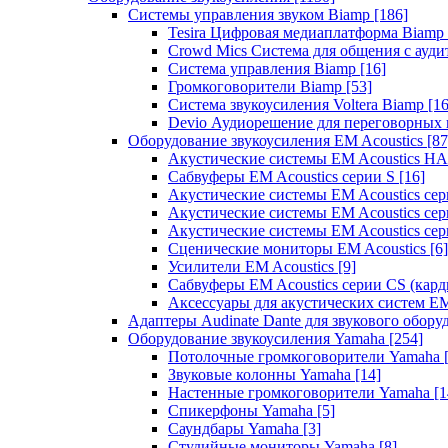
Системы управления звуком Biamp
[186]
Tesira Цифровая медиаплатформа Biamp
Crowd Mics Система для общения с ауд
Система управления Biamp
[16]
Громкоговорители Biamp
[53]
Система звукоусиления Voltera Biamp
[16
Devio Аудиорешение для переговорных
Оборудование звукоусиления EM Acoustics
[87
Акустические системы EM Acoustics 
Сабвуферы EM Acoustics серии S
[16]
Акустические системы EM Acoustics с
Акустические системы EM Acoustics сер
Акустические системы EM Acoustics сер
Сценические мониторы EM Acoustics
[6]
Усилители EM Acoustics
[9]
Сабвуферы EM Acoustics серии CS (кар
Аксессуары для акустических систем EM
Адаптеры Audinate Dante для звукового обор
Оборудование звукоусиления Yamaha
[254]
Потолочные громкоговорители Yamaha
Звуковые колонны Yamaha
[14]
Настенные громкоговорители Yamaha
[1
Спикерфоны Yamaha
[5]
Саундбары Yamaha
[3]
Студийные мониторы Yamaha
[8]