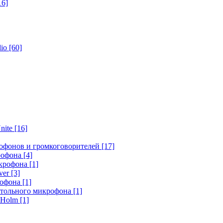
16]
dio
[60]
nite
[16]
офонов и громкоговорителей
[17]
крофона
[4]
икрофона
[1]
ver
[3]
рофона
[1]
стольного микрофона
[1]
r Holm
[1]