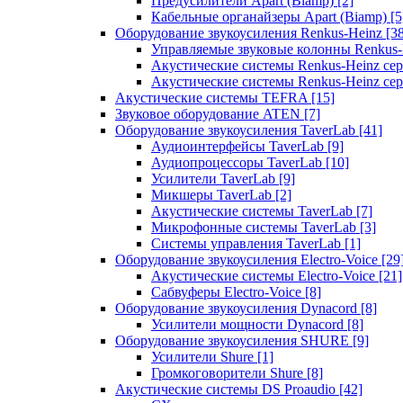
Предусилители Apart (Biamp)
[2]
Кабельные органайзеры Apart (Biamp)
[5
Оборудование звукоусиления Renkus-Heinz
[3
Управляемые звуковые колонны Renkus
Акустические системы Renkus-Heinz с
Акустические системы Renkus-Heinz сер
Акустические системы TEFRA
[15]
Звуковое оборудование ATEN
[7]
Оборудование звукоусиления TaverLab
[41]
Аудиоинтерфейсы TaverLab
[9]
Аудиопроцессоры TaverLab
[10]
Усилители TaverLab
[9]
Микшеры TaverLab
[2]
Акустические системы TaverLab
[7]
Микрофонные системы TaverLab
[3]
Системы управления TaverLab
[1]
Оборудование звукоусиления Electro-Voice
[29
Акустические системы Electro-Voice
[21]
Сабвуферы Electro-Voice
[8]
Оборудование звукоусиления Dynacord
[8]
Усилители мощности Dynacord
[8]
Оборудование звукоусиления SHURE
[9]
Усилители Shure
[1]
Громкоговорители Shure
[8]
Акустические системы DS Proaudio
[42]