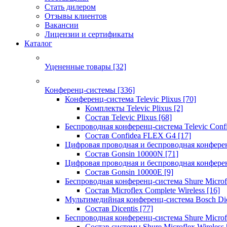
Стать дилером
Отзывы клиентов
Вакансии
Лицензии и сертификаты
Каталог
Уцененные товары
[32]
Конференц-системы
[336]
Конференц-система Televic Plixus
[70]
Комплекты Televic Plixus
[2]
Состав Televic Plixus
[68]
Беспроводная конференц-система Televic Con
Состав Confidea FLEX G4
[17]
Цифровая проводная и беспроводная конфере
Состав Gonsin 10000N
[71]
Цифровая проводная и беспроводная конфере
Состав Gonsin 10000E
[9]
Беспроводная конференц-система Shure Microfl
Состав Microflex Complete Wireless
[16]
Мультимедийная конференц-система Bosch Dic
Состав Dicentis
[77]
Беспроводная конференц-система Shure Microfl
Состав системы Shure Microflex Wireless