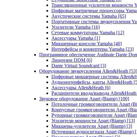
Трансляционные усилители мощности 
Цифровые матричные процессоры Yam
Акустические системы Yamaha
[65]
Портативные системы звукоусиления Y
Усилители Yamaha
[16]
Сетевые коммутаторы Yamaha
[12]
Аксессуары Yamaha
[1]
Микшерные консоли Yamaha
[40]
Интерфейсы и конвертеры Yamaha
[23]
Программное обеспечение Audinate Dante Do
Лицензии DDM
[6]
Dante Virtual Soundcard
[3]
Оборудование звукоусиления Allen&Heath
[53
Цифровые микшерные системы Allen&
Аудиоинтерфейсы, карты Allen&Heath
[
Аксессуары Allen&Heath
[6]
Расширители ввода/вывода Allen&Heat
Звуковое оборудование Apart (Biamp)
[100]
Потолочные громкоговорители Apart (B
Корпусные громкоговорители Apart (Bi
Рупорные громкоговорители Apart (Bia
Усилители мощности Apart (Biamp)
[13]
Микшеры-усилители Apart (Biamp)
[3]
Источники аудиосигнала Apart (Biamp)
[