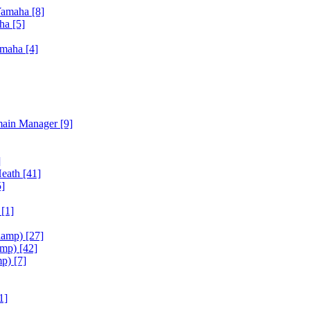
Yamaha
[8]
aha
[5]
amaha
[4]
main Manager
[9]
]
Heath
[41]
5]
h
[1]
iamp)
[27]
amp)
[42]
mp)
[7]
1]