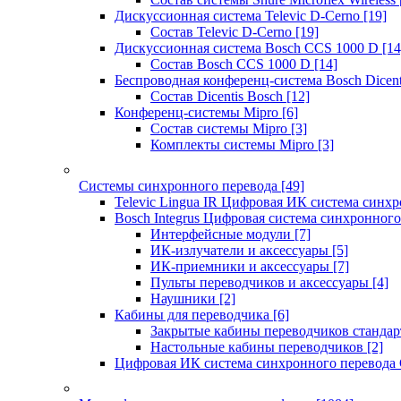
Дискуссионная система Televic D-Cerno
[19]
Состав Televic D-Cerno
[19]
Дискуссионная система Bosch CCS 1000 D
[14
Состав Bosch CCS 1000 D
[14]
Беспроводная конференц-система Bosch Dicen
Состав Dicentis Bosch
[12]
Конференц-системы Mipro
[6]
Состав системы Mipro
[3]
Комплекты системы Mipro
[3]
Системы синхронного перевода
[49]
Televic Lingua IR Цифровая ИК система синхр
Bosch Integrus Цифровая система синхронного
Интерфейсные модули
[7]
ИК-излучатели и аксессуары
[5]
ИК-приемники и аксессуары
[7]
Пульты переводчиков и аксессуары
[4]
Наушники
[2]
Кабины для переводчика
[6]
Закрытые кабины переводчиков стандар
Настольные кабины переводчиков
[2]
Цифровая ИК система синхронного перевода