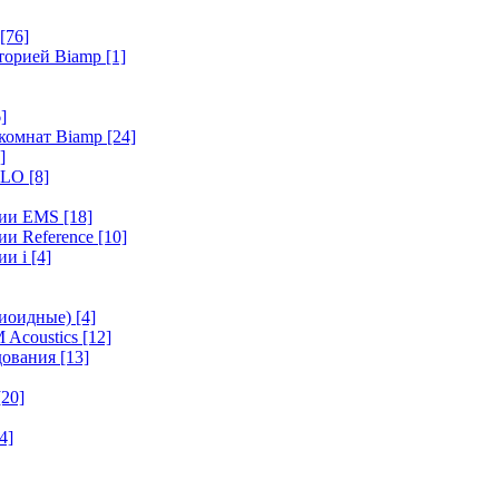
[76]
иторией Biamp
[1]
]
 комнат Biamp
[24]
]
HALO
[8]
ерии EMS
[18]
ии Reference
[10]
ии i
[4]
диоидные)
[4]
 Acoustics
[12]
удования
[13]
[20]
4]