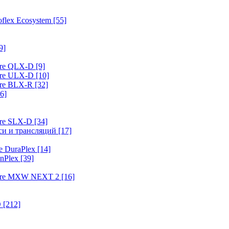
flex Ecosystem
[55]
9]
ure QLX-D
[9]
ure ULX-D
[10]
ure BLX-R
[32]
6]
ure SLX-D
[34]
иси и трансляций
[17]
e DuraPlex
[14]
nPlex
[39]
hure MXW NEXT 2
[16]
O
[212]