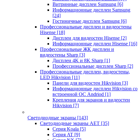
Витринные дисплеи Sumsung
[6]
Информационные дисплеи Samsung
[24]
Гостиничные дисплеи Samsung
[6]
Профессиональные дисплеи и видеостены
Hisense
[18]
Дисплеи для видеостен Hisense
[2]
Информационные дисплеи Hisense
[16]
Профессиональные ЖК дисплеи и
видеостены Sharp
[3]
Дисплеи 4K и 8K Sharp
[1]
Профессиональные дисплеи Sharp
[2]
Профессиональные дисплеи, видеостены,
LED Hikvision
[11]
Панели для видеостен Hikvision
[3]
Информационные дисплеи Hikvision со
встроенной ОС Andriod
[1]
Крепления для экранов и видеостен
Hikvision
[7]
Светодиодные экраны
[143]
Светодиодные экраны AET
[35]
Cерия Koala
[5]
Серия AT
[9]