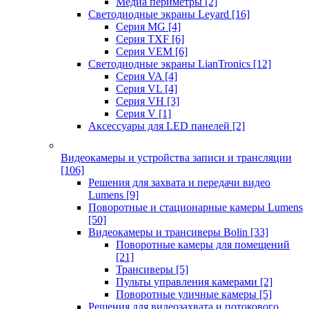
Медиа периметры
[2]
Светодиодные экраны Leyard
[16]
Серия MG
[4]
Серия TXF
[6]
Серия VEM
[6]
Светодиодные экраны LianTronics
[12]
Серия VA
[4]
Серия VL
[4]
Серия VH
[3]
Серия V
[1]
Аксессуары для LED панелей
[2]
Видеокамеры и устройства записи и трансляции
[106]
Решения для захвата и передачи видео
Lumens
[9]
Поворотные и стационарные камеры Lumens
[50]
Видеокамеры и трансиверы Bolin
[33]
Поворотные камеры для помещений
[21]
Трансиверы
[5]
Пульты управления камерами
[2]
Поворотные уличные камеры
[5]
Решения для видеозахвата и потокового