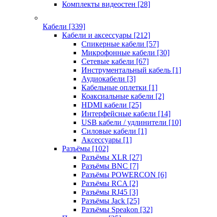
Комплекты видеостен
[28]
Кабели
[339]
Кабели и аксессуары
[212]
Спикерные кабели
[57]
Микрофонные кабели
[30]
Сетевые кабели
[67]
Инструментальный кабель
[1]
Аудиокабели
[3]
Кабельные оплетки
[1]
Коаксиальные кабели
[2]
HDMI кабели
[25]
Интерфейсные кабели
[14]
USB кабели / удлинители
[10]
Силовые кабели
[1]
Аксессуары
[1]
Разъёмы
[102]
Разъёмы XLR
[27]
Разъёмы BNC
[7]
Разъёмы POWERCON
[6]
Разъёмы RCA
[2]
Разъёмы RJ45
[3]
Разъёмы Jack
[25]
Разъёмы Speakon
[32]