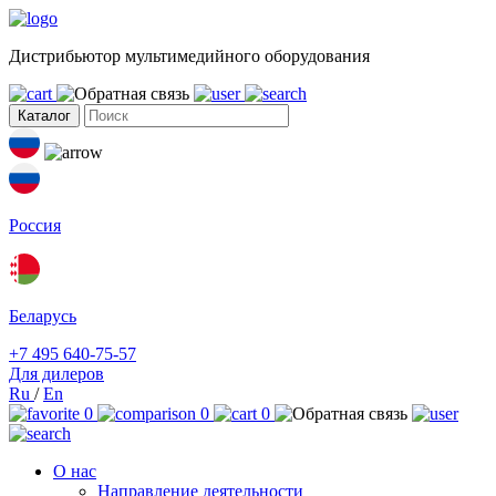
Дистрибьютор мультимедийного оборудования
Каталог
Россия
Беларусь
+7 495 640-75-57
Для дилеров
Ru
/
En
0
0
0
О нас
Направление деятельности