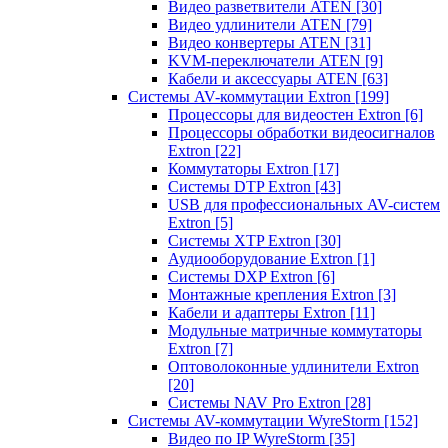
Видео разветвители ATEN
[30]
Видео удлинители ATEN
[79]
Видео конвертеры ATEN
[31]
KVM-переключатели ATEN
[9]
Кабели и аксессуары ATEN
[63]
Системы AV-коммутации Extron
[199]
Процессоры для видеостен Extron
[6]
Процессоры обработки видеосигналов
Extron
[22]
Коммутаторы Extron
[17]
Системы DTP Extron
[43]
USB для профессиональных AV-систем
Extron
[5]
Системы XTP Extron
[30]
Аудиооборудование Extron
[1]
Системы DXP Extron
[6]
Монтажные крепления Extron
[3]
Кабели и адаптеры Extron
[11]
Модульные матричные коммутаторы
Extron
[7]
Оптоволоконные удлинители Extron
[20]
Системы NAV Pro Extron
[28]
Системы AV-коммутации WyreStorm
[152]
Видео по IP WyreStorm
[35]