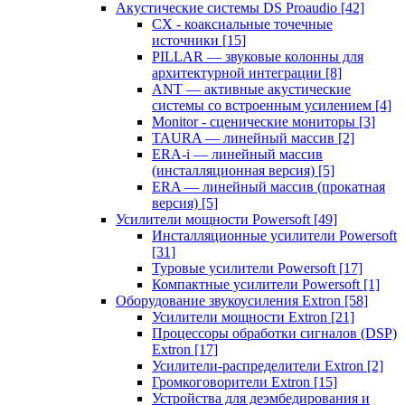
Акустические системы DS Proaudio
[42]
CX - коаксиальные точечные
источники
[15]
PILLAR — звуковые колонны для
архитектурной интеграции
[8]
ANT — активные акустические
системы со встроенным усилением
[4]
Monitor - сценические мониторы
[3]
TAURA — линейный массив
[2]
ERA-i — линейный массив
(инсталляционная версия)
[5]
ERA — линейный массив (прокатная
версия)
[5]
Усилители мощности Powersoft
[49]
Инсталляционные усилители Powersoft
[31]
Туровые усилители Powersoft
[17]
Компактные усилители Powersoft
[1]
Оборудование звукоусиления Extron
[58]
Усилители мощности Extron
[21]
Процессоры обработки сигналов (DSP)
Extron
[17]
Усилители-распределители Extron
[2]
Громкоговорители Extron
[15]
Устройства для деэмбедирования и