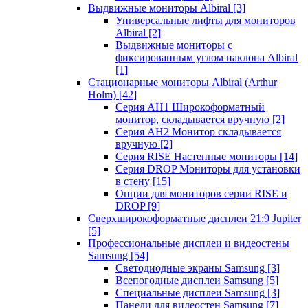
Выдвижные мониторы Albiral
[3]
Универсальные лифты для мониторов
Albiral
[2]
Выдвижные мониторы с
фиксированным углом наклона Albiral
[1]
Стационарные мониторы Albiral (Arthur
Holm)
[42]
Серия AH1 Широкоформатный
монитор, складывается вручную
[2]
Серия AH2 Монитор складывается
вручную
[2]
Серия RISE Настенные мониторы
[14]
Серия DROP Мониторы для установки
в стену
[15]
Опции для мониторов серии RISE и
DROP
[9]
Сверхширокоформатные дисплеи 21:9 Jupiter
[5]
Профессиональные дисплеи и видеостены
Samsung
[54]
Светодиодные экраны Samsung
[3]
Всепогодные дисплеи Samsung
[5]
Специальные дисплеи Samsung
[3]
Панели для видеостен Samsung
[7]