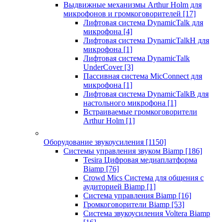
Выдвижные механизмы Arthur Holm для
микрофонов и громкоговорителей
[17]
Лифтовая система DynamicTalk для
микрофона
[4]
Лифтовая система DynamicTalkH для
микрофона
[1]
Лифтовая система DynamicTalk
UnderCover
[3]
Пассивная система MicConnect для
микрофона
[1]
Лифтовая система DynamicTalkB для
настольного микрофона
[1]
Встраиваемые громкоговорители
Arthur Holm
[1]
Оборудование звукоусиления
[1150]
Системы управления звуком Biamp
[186]
Tesira Цифровая медиаплатформа
Biamp
[76]
Crowd Mics Система для общения с
аудиторией Biamp
[1]
Система управления Biamp
[16]
Громкоговорители Biamp
[53]
Система звукоусиления Voltera Biamp