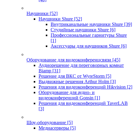
Наушники
[52]
Наушники Shure
[52]
Внутриканальные наушники Shure
[39]
Студийные наушники Shure
[6]
Профессиональные гарнитуры Shure
[1]
Аксессуары для наушников Shure
[6]
Оборудование для видеоконференцсвязи
[45]
Аудиорешение для переговорных комнат
Biamp
[31]
Решение для ВКС от WyreStorm
[5]
Выдвижные решения Arthur Holm
[3]
Решения для видеоконференций Hikvision
[2]
Оборудование для аудио- и
видеоконференций Gonsin
[1]
Решения для видеоконференций TaverLAB
[3]
Шоу-оборудование
[5]
Медиасерверы
[5]