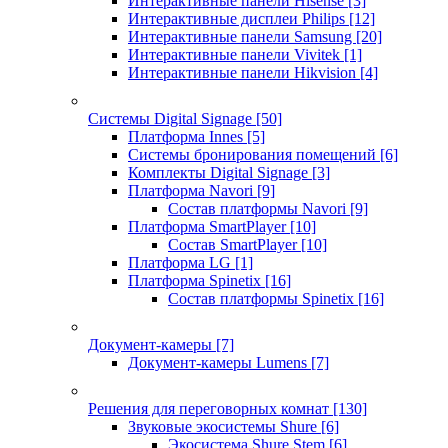
Интерактивные панели Hisense
[3]
Интерактивные дисплеи Philips
[12]
Интерактивные панели Samsung
[20]
Интерактивные панели Vivitek
[1]
Интерактивные панели Hikvision
[4]
Системы Digital Signage
[50]
Платформа Innes
[5]
Системы бронирования помещений
[6]
Комплекты Digital Signage
[3]
Платформа Navori
[9]
Состав платформы Navori
[9]
Платформа SmartPlayer
[10]
Состав SmartPlayer
[10]
Платформа LG
[1]
Платформа Spinetix
[16]
Состав платформы Spinetix
[16]
Документ-камеры
[7]
Документ-камеры Lumens
[7]
Решения для переговорных комнат
[130]
Звуковые экосистемы Shure
[6]
Экосистема Shure Stem
[6]