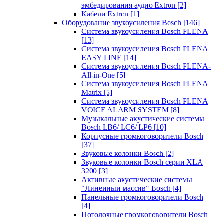
эмбедирования аудио Extron
[2]
Кабели Extron
[1]
Оборудование звукоусиления Bosch
[146]
Система звукоусиления Bosch PLENA
[13]
Система звукоусиления Bosch PLENA
EASY LINE
[14]
Система звукоусиления Bosch PLENA-
All-in-One
[5]
Система звукоусиления Bosch PLENA
Matrix
[5]
Система звукоусиления Bosch PLENA
VOICE ALARM SYSTEM
[8]
Музыкальные акустические системы
Bosch LB6/ LC6/ LP6
[10]
Корпусные громкоговорители Bosch
[37]
Звуковые колонки Bosch
[2]
Звуковые колонки Bosch серии XLA
3200
[3]
Активные акустические системы
"Линейный массив" Bosch
[4]
Панельные громкоговорители Bosch
[4]
Потолочные громкоговорители Bosch