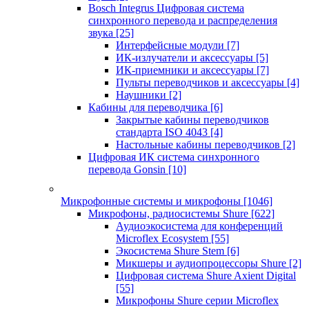
Bosch Integrus Цифровая система
синхронного перевода и распределения
звука
[25]
Интерфейсные модули
[7]
ИК-излучатели и аксессуары
[5]
ИК-приемники и аксессуары
[7]
Пульты переводчиков и аксессуары
[4]
Наушники
[2]
Кабины для переводчика
[6]
Закрытые кабины переводчиков
стандарта ISO 4043
[4]
Настольные кабины переводчиков
[2]
Цифровая ИК система синхронного
перевода Gonsin
[10]
Микрофонные системы и микрофоны
[1046]
Микрофоны, радиосистемы Shure
[622]
Аудиоэкосистема для конференций
Microflex Ecosystem
[55]
Экосистема Shure Stem
[6]
Микшеры и аудиопроцессоры Shure
[2]
Цифровая система Shure Axient Digital
[55]
Микрофоны Shure серии Microflex