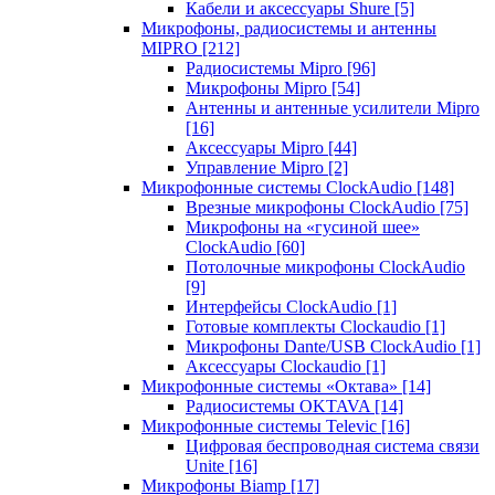
Кабели и аксессуары Shure
[5]
Микрофоны, радиосистемы и антенны
MIPRO
[212]
Радиосистемы Mipro
[96]
Микрофоны Mipro
[54]
Антенны и антенные усилители Mipro
[16]
Аксессуары Mipro
[44]
Управление Mipro
[2]
Микрофонные системы ClockAudio
[148]
Врезные микрофоны ClockAudio
[75]
Микрофоны на «гусиной шее»
ClockAudio
[60]
Потолочные микрофоны ClockAudio
[9]
Интерфейсы ClockAudio
[1]
Готовые комплекты Clockaudio
[1]
Микрофоны Dante/USB ClockAudio
[1]
Аксессуары Clockaudio
[1]
Микрофонные системы «Октава»
[14]
Радиосистемы OKTAVA
[14]
Микрофонные системы Televic
[16]
Цифровая беспроводная система связи
Unite
[16]
Микрофоны Biamp
[17]