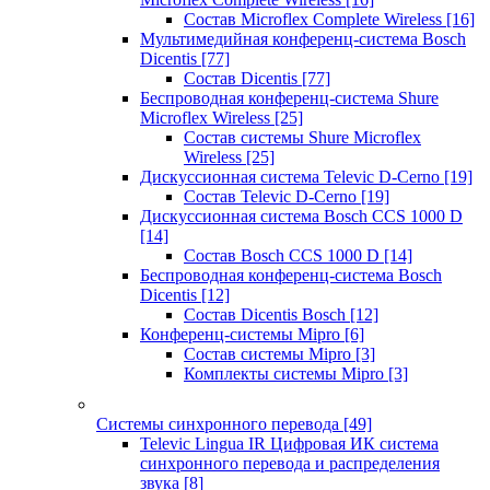
Состав Microflex Complete Wireless
[16]
Мультимедийная конференц-система Bosch
Dicentis
[77]
Состав Dicentis
[77]
Беспроводная конференц-система Shure
Microflex Wireless
[25]
Состав системы Shure Microflex
Wireless
[25]
Дискуссионная система Televic D-Cerno
[19]
Состав Televic D-Cerno
[19]
Дискуссионная система Bosch CCS 1000 D
[14]
Состав Bosch CCS 1000 D
[14]
Беспроводная конференц-система Bosch
Dicentis
[12]
Состав Dicentis Bosch
[12]
Конференц-системы Mipro
[6]
Состав системы Mipro
[3]
Комплекты системы Mipro
[3]
Системы синхронного перевода
[49]
Televic Lingua IR Цифровая ИК система
синхронного перевода и распределения
звука
[8]