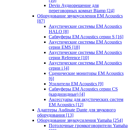
[16]
Devio Аудиорешение для
переговорных комнат Biamp
[24]
Оборудование звукоусиления EM Acoustics
[87]
Акустические системы EM Acoustics
HALO
[8]
Сабвуферы EM Acoustics серии S
[16]
Акустические системы EM Acoustics
серии EMS
[18]
Акустические системы EM Acoustics
серии Reference
[10]
Акустические системы EM Acoustics
серии i
[4]
Сценические мониторы EM Acoustics
[6]
Усилители EM Acoustics
[9]
Сабвуферы EM Acoustics серии CS
(кардиоидные)
[4]
Аксессуары для акустических систем
EM Acoustics
[12]
Адаптеры Audinate Dante для звукового
оборудования
[13]
Оборудование звукоусиления Yamaha
[254]
Потолочные громкоговорители Yamaha