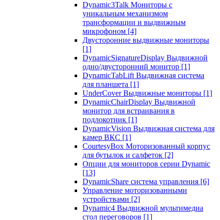
Dynamic3Talk Мониторы с
уникальным механизмом
трансформации и выдвижным
микрофоном
[4]
Двусторонние выдвижные мониторы
[1]
DynamicSignatureDisplay Выдвижной
одно/двусторонний монитор
[1]
DynamicTabLift Выдвижная система
для планшета
[1]
UnderCover Выдвижные мониторы
[1]
DynamicChairDisplay Выдвижной
монитор для встраивания в
подлокотник
[1]
DynamicVision Выдвижная система для
камер ВКС
[1]
CourtesyBox Моторизованный корпус
для бутылок и салфеток
[2]
Опции для мониторов серии Dynamic
[13]
DynamicShare система управления
[6]
Управление моторизованными
устройствами
[2]
Dynamic4 Выдвижной мультимедиа
стол переговоров
[1]