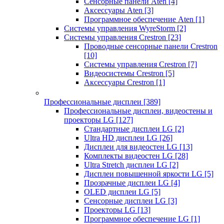
Сенсорные панели Aten
[4]
Аксессуары Aten
[3]
Программное обеспечение Aten
[1]
Системы управления WyreStorm
[2]
Системы управления Crestron
[23]
Проводные сенсорные панели Crestron
[10]
Системы управления Crestron
[7]
Видеосистемы Crestron
[5]
Аксессуары Crestron
[1]
Профессиональные дисплеи
[389]
Профессиональные дисплеи, видеостены и
проекторы LG
[127]
Стандартные дисплеи LG
[2]
Ultra HD дисплеи LG
[26]
Дисплеи для видеостен LG
[13]
Комплекты видеостен LG
[28]
Ultra Stretch дисплеи LG
[2]
Дисплеи повышенной яркости LG
[5]
Прозрачные дисплеи LG
[4]
OLED дисплеи LG
[5]
Сенсорные дисплеи LG
[3]
Проекторы LG
[13]
Программное обеспечение LG
[1]