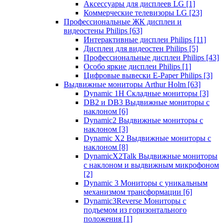
Аксессуары для дисплеев LG
[1]
Коммерческие телевизоры LG
[23]
Профессиональные ЖК дисплеи и
видеостены Philips
[63]
Интерактивные дисплеи Philips
[11]
Дисплеи для видеостен Philips
[5]
Профессиональные дисплеи Philips
[43]
Особо яркие дисплеи Philips
[1]
Цифровые вывески E-Paper Philips
[3]
Выдвижные мониторы Arthur Holm
[63]
Dynamic 1Н Складные мониторы
[3]
DB2 и DB3 Выдвижные мониторы с
наклоном
[6]
Dynamic2 Выдвижные мониторы с
наклоном
[3]
Dynamic X2 Выдвижные мониторы с
наклоном
[8]
DynamicX2Talk Выдвижные мониторы
с наклоном и выдвижным микрофоном
[2]
Dynamic 3 Мониторы с уникальным
механизмом трансформации
[6]
Dynamic3Reverse Мониторы с
подъемом из горизонтального
положения
[1]