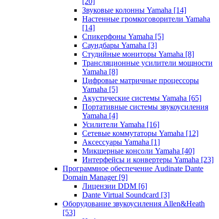
[20]
Звуковые колонны Yamaha
[14]
Настенные громкоговорители Yamaha
[14]
Спикерфоны Yamaha
[5]
Саундбары Yamaha
[3]
Студийные мониторы Yamaha
[8]
Трансляционные усилители мощности
Yamaha
[8]
Цифровые матричные процессоры
Yamaha
[5]
Акустические системы Yamaha
[65]
Портативные системы звукоусиления
Yamaha
[4]
Усилители Yamaha
[16]
Сетевые коммутаторы Yamaha
[12]
Аксессуары Yamaha
[1]
Микшерные консоли Yamaha
[40]
Интерфейсы и конвертеры Yamaha
[23]
Программное обеспечение Audinate Dante
Domain Manager
[9]
Лицензии DDM
[6]
Dante Virtual Soundcard
[3]
Оборудование звукоусиления Allen&Heath
[53]