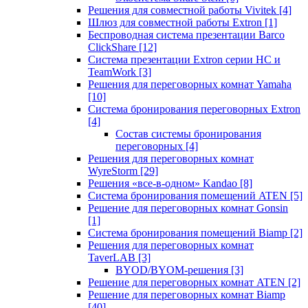
Решения для совместной работы Vivitek
[4]
Шлюз для совместной работы Extron
[1]
Беспроводная система презентации Barco
ClickShare
[12]
Система презентации Extron серии HC и
TeamWork
[3]
Решения для переговорных комнат Yamaha
[10]
Система бронирования переговорных Extron
[4]
Состав системы бронирования
переговорных
[4]
Решения для переговорных комнат
WyreStorm
[29]
Решения «все-в-одном» Kandao
[8]
Система бронирования помещений ATEN
[5]
Решение для переговорных комнат Gonsin
[1]
Система бронирования помещений Biamp
[2]
Решения для переговорных комнат
TaverLAB
[3]
BYOD/BYOM-решения
[3]
Решение для переговорных комнат ATEN
[2]
Решение для переговорных комнат Biamp
[40]