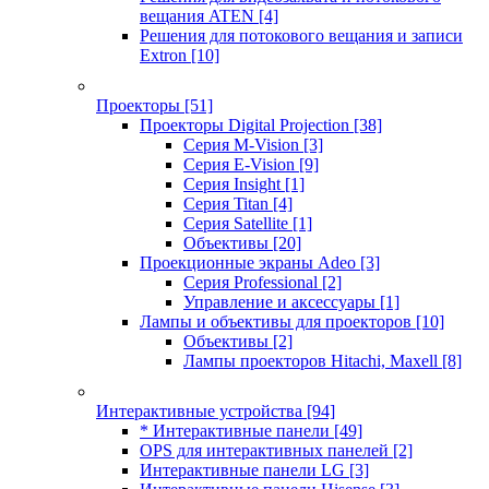
вещания ATEN
[4]
Решения для потокового вещания и записи
Extron
[10]
Проекторы
[51]
Проекторы Digital Projection
[38]
Серия M-Vision
[3]
Серия E-Vision
[9]
Серия Insight
[1]
Серия Titan
[4]
Серия Satellite
[1]
Объективы
[20]
Проекционные экраны Adeo
[3]
Серия Professional
[2]
Управление и аксессуары
[1]
Лампы и объективы для проекторов
[10]
Объективы
[2]
Лампы проекторов Hitachi, Maxell
[8]
Интерактивные устройства
[94]
* Интерактивные панели
[49]
OPS для интерактивных панелей
[2]
Интерактивные панели LG
[3]