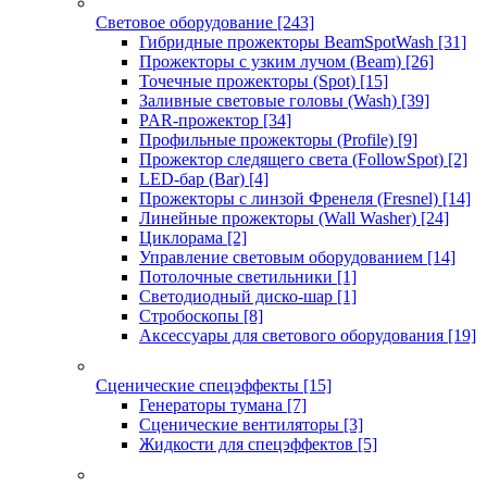
Световое оборудование
[243]
Гибридные прожекторы BeamSpotWash
[31]
Прожекторы с узким лучом (Beam)
[26]
Точечные прожекторы (Spot)
[15]
Заливные световые головы (Wash)
[39]
PAR-прожектор
[34]
Профильные прожекторы (Profile)
[9]
Прожектор следящего света (FollowSpot)
[2]
LED-бар (Bar)
[4]
Прожекторы с линзой Френеля (Fresnel)
[14]
Линейные прожекторы (Wall Washer)
[24]
Циклорама
[2]
Управление световым оборудованием
[14]
Потолочные светильники
[1]
Светодиодный диско-шар
[1]
Стробоскопы
[8]
Аксессуары для светового оборудования
[19]
Сценические спецэффекты
[15]
Генераторы тумана
[7]
Сценические вентиляторы
[3]
Жидкости для спецэффектов
[5]