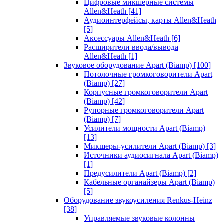
Цифровые микшерные системы
Allen&Heath
[41]
Аудиоинтерфейсы, карты Allen&Heath
[5]
Аксессуары Allen&Heath
[6]
Расширители ввода/вывода
Allen&Heath
[1]
Звуковое оборудование Apart (Biamp)
[100]
Потолочные громкоговорители Apart
(Biamp)
[27]
Корпусные громкоговорители Apart
(Biamp)
[42]
Рупорные громкоговорители Apart
(Biamp)
[7]
Усилители мощности Apart (Biamp)
[13]
Микшеры-усилители Apart (Biamp)
[3]
Источники аудиосигнала Apart (Biamp)
[1]
Предусилители Apart (Biamp)
[2]
Кабельные органайзеры Apart (Biamp)
[5]
Оборудование звукоусиления Renkus-Heinz
[38]
Управляемые звуковые колонны