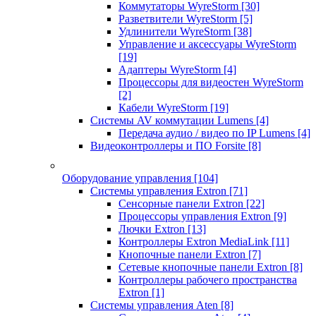
Коммутаторы WyreStorm
[30]
Разветвители WyreStorm
[5]
Удлинители WyreStorm
[38]
Управление и аксессуары WyreStorm
[19]
Адаптеры WyreStorm
[4]
Процессоры для видеостен WyreStorm
[2]
Кабели WyreStorm
[19]
Системы AV коммутации Lumens
[4]
Передача аудио / видео по IP Lumens
[4]
Видеоконтроллеры и ПО Forsite
[8]
Оборудование управления
[104]
Системы управления Extron
[71]
Сенсорные панели Extron
[22]
Процессоры управления Extron
[9]
Лючки Extron
[13]
Контроллеры Extron MediaLink
[11]
Кнопочные панели Extron
[7]
Сетевые кнопочные панели Extron
[8]
Контроллеры рабочего пространства
Extron
[1]
Системы управления Aten
[8]