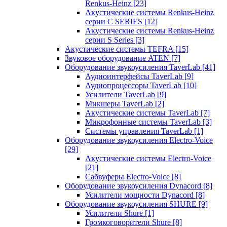
Renkus-Heinz
[23]
Акустические системы Renkus-Heinz
серии C SERIES
[12]
Акустические системы Renkus-Heinz
серии S Series
[3]
Акустические системы TEFRA
[15]
Звуковое оборудование ATEN
[7]
Оборудование звукоусиления TaverLab
[41]
Аудиоинтерфейсы TaverLab
[9]
Аудиопроцессоры TaverLab
[10]
Усилители TaverLab
[9]
Микшеры TaverLab
[2]
Акустические системы TaverLab
[7]
Микрофонные системы TaverLab
[3]
Системы управления TaverLab
[1]
Оборудование звукоусиления Electro-Voice
[29]
Акустические системы Electro-Voice
[21]
Сабвуферы Electro-Voice
[8]
Оборудование звукоусиления Dynacord
[8]
Усилители мощности Dynacord
[8]
Оборудование звукоусиления SHURE
[9]
Усилители Shure
[1]
Громкоговорители Shure
[8]