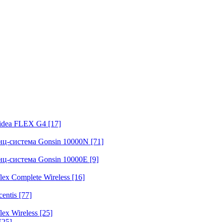
fidea FLEX G4
[17]
нц-система Gonsin 10000N
[71]
нц-система Gonsin 10000E
[9]
ex Complete Wireless
[16]
entis
[77]
ex Wireless
[25]
[25]