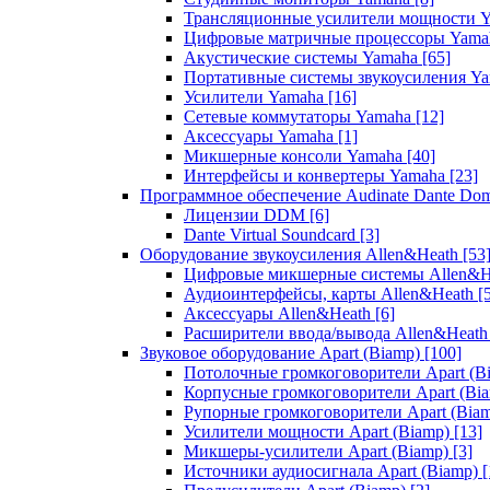
Трансляционные усилители мощности 
Цифровые матричные процессоры Yam
Акустические системы Yamaha
[65]
Портативные системы звукоусиления Y
Усилители Yamaha
[16]
Сетевые коммутаторы Yamaha
[12]
Аксессуары Yamaha
[1]
Микшерные консоли Yamaha
[40]
Интерфейсы и конвертеры Yamaha
[23]
Программное обеспечение Audinate Dante Do
Лицензии DDM
[6]
Dante Virtual Soundcard
[3]
Оборудование звукоусиления Allen&Heath
[53
Цифровые микшерные системы Allen&
Аудиоинтерфейсы, карты Allen&Heath
[
Аксессуары Allen&Heath
[6]
Расширители ввода/вывода Allen&Heat
Звуковое оборудование Apart (Biamp)
[100]
Потолочные громкоговорители Apart (B
Корпусные громкоговорители Apart (Bi
Рупорные громкоговорители Apart (Bia
Усилители мощности Apart (Biamp)
[13]
Микшеры-усилители Apart (Biamp)
[3]
Источники аудиосигнала Apart (Biamp)
[