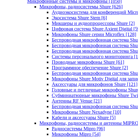
Микрофонные системы и микрофоны
[1050]
Микрофоны, радиосистемы Shure
[626]
Аудиоэкосистема для конференций Micro
Экосистема Shure Stem
[6]
Микшеры и аудиопроцессоры Shure
[2]
Цифровая система Shure Axient Digital
[5
Микрофоны Shure серии Microflex
[128]
Беспроводная микрофонная система Sh
Беспроводная микрофонная система Sh
Беспроводная микрофонная система Sh
Системы персонального мониторинга
[1
Проводные микрофоны Shure
[61]
Программное обеспечение Shure
[2]
Беспроводная микрофонная система Sh
Микрофоны Shure Motiv Digital для зап
Аксессуары для микрофонов Shure
[121]
Головные и петличные микрофоны Shur
Субминиатюрные микрофоны Shure Twi
Антенны RF Venue
[21]
Беспроводная микрофонная система S
Микрофоны Shure Nexadyne
[10]
Кабели и аксессуары Shure
[5]
Микрофоны, радиосистемы и антенны MIPR
Радиосистемы Mipro
[96]
Микрофоны Mipro
[54]