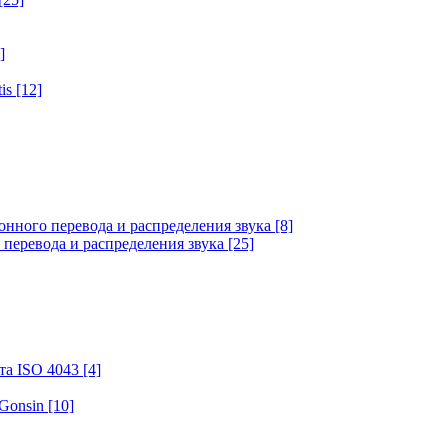
]
tis
[12]
онного перевода и распределения звука
[8]
 перевода и распределения звука
[25]
та ISO 4043
[4]
 Gonsin
[10]