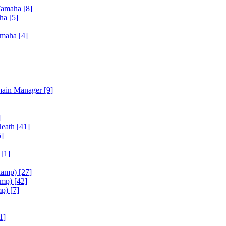
Yamaha
[8]
aha
[5]
amaha
[4]
main Manager
[9]
]
Heath
[41]
5]
h
[1]
iamp)
[27]
amp)
[42]
mp)
[7]
1]