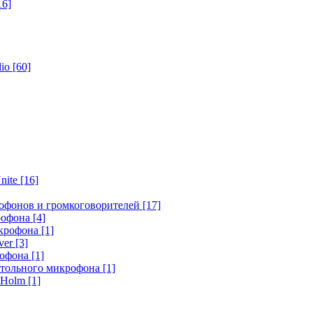
16]
dio
[60]
nite
[16]
офонов и громкоговорителей
[17]
крофона
[4]
икрофона
[1]
ver
[3]
рофона
[1]
стольного микрофона
[1]
r Holm
[1]