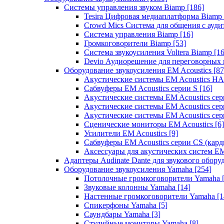
Системы управления звуком Biamp
[186]
Tesira Цифровая медиаплатформа Biamp
Crowd Mics Система для общения с ауд
Система управления Biamp
[16]
Громкоговорители Biamp
[53]
Система звукоусиления Voltera Biamp
[16
Devio Аудиорешение для переговорных
Оборудование звукоусиления EM Acoustics
[87
Акустические системы EM Acoustics 
Сабвуферы EM Acoustics серии S
[16]
Акустические системы EM Acoustics с
Акустические системы EM Acoustics сер
Акустические системы EM Acoustics сер
Сценические мониторы EM Acoustics
[6]
Усилители EM Acoustics
[9]
Сабвуферы EM Acoustics серии CS (кар
Аксессуары для акустических систем EM
Адаптеры Audinate Dante для звукового обор
Оборудование звукоусиления Yamaha
[254]
Потолочные громкоговорители Yamaha
Звуковые колонны Yamaha
[14]
Настенные громкоговорители Yamaha
[1
Спикерфоны Yamaha
[5]
Саундбары Yamaha
[3]
Студийные мониторы Yamaha
[8]