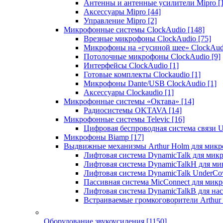
Антенны и антенные усилители Mipro
[
Аксессуары Mipro
[44]
Управление Mipro
[2]
Микрофонные системы ClockAudio
[148]
Врезные микрофоны ClockAudio
[75]
Микрофоны на «гусиной шее» ClockAu
Потолочные микрофоны ClockAudio
[9]
Интерфейсы ClockAudio
[1]
Готовые комплекты Clockaudio
[1]
Микрофоны Dante/USB ClockAudio
[1]
Аксессуары Clockaudio
[1]
Микрофонные системы «Октава»
[14]
Радиосистемы OKTAVA
[14]
Микрофонные системы Televic
[16]
Цифровая беспроводная система связи U
Микрофоны Biamp
[17]
Выдвижные механизмы Arthur Holm для микр
Лифтовая система DynamicTalk для ми
Лифтовая система DynamicTalkH для м
Лифтовая система DynamicTalk UnderCo
Пассивная система MicConnect для мик
Лифтовая система DynamicTalkB для на
Встраиваемые громкоговорители Arthu
Оборудование звукоусиления
[1150]