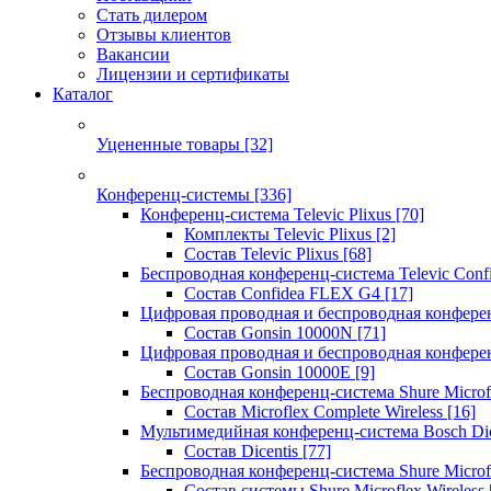
Стать дилером
Отзывы клиентов
Вакансии
Лицензии и сертификаты
Каталог
Уцененные товары
[32]
Конференц-системы
[336]
Конференц-система Televic Plixus
[70]
Комплекты Televic Plixus
[2]
Состав Televic Plixus
[68]
Беспроводная конференц-система Televic Con
Состав Confidea FLEX G4
[17]
Цифровая проводная и беспроводная конфере
Состав Gonsin 10000N
[71]
Цифровая проводная и беспроводная конфере
Состав Gonsin 10000E
[9]
Беспроводная конференц-система Shure Microfl
Состав Microflex Complete Wireless
[16]
Мультимедийная конференц-система Bosch Dic
Состав Dicentis
[77]
Беспроводная конференц-система Shure Microfl
Состав системы Shure Microflex Wireless