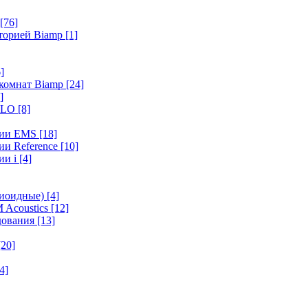
[76]
иторией Biamp
[1]
]
 комнат Biamp
[24]
]
HALO
[8]
ерии EMS
[18]
ии Reference
[10]
ии i
[4]
диоидные)
[4]
 Acoustics
[12]
удования
[13]
[20]
4]