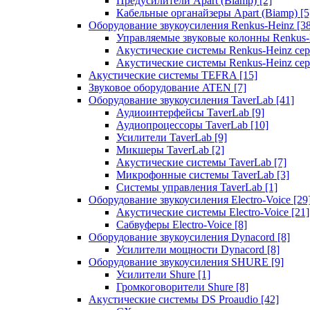
Предусилители Apart (Biamp)
[2]
Кабельные органайзеры Apart (Biamp)
[5
Оборудование звукоусиления Renkus-Heinz
[3
Управляемые звуковые колонны Renkus
Акустические системы Renkus-Heinz с
Акустические системы Renkus-Heinz сер
Акустические системы TEFRA
[15]
Звуковое оборудование ATEN
[7]
Оборудование звукоусиления TaverLab
[41]
Аудиоинтерфейсы TaverLab
[9]
Аудиопроцессоры TaverLab
[10]
Усилители TaverLab
[9]
Микшеры TaverLab
[2]
Акустические системы TaverLab
[7]
Микрофонные системы TaverLab
[3]
Системы управления TaverLab
[1]
Оборудование звукоусиления Electro-Voice
[29
Акустические системы Electro-Voice
[21]
Сабвуферы Electro-Voice
[8]
Оборудование звукоусиления Dynacord
[8]
Усилители мощности Dynacord
[8]
Оборудование звукоусиления SHURE
[9]
Усилители Shure
[1]
Громкоговорители Shure
[8]
Акустические системы DS Proaudio
[42]