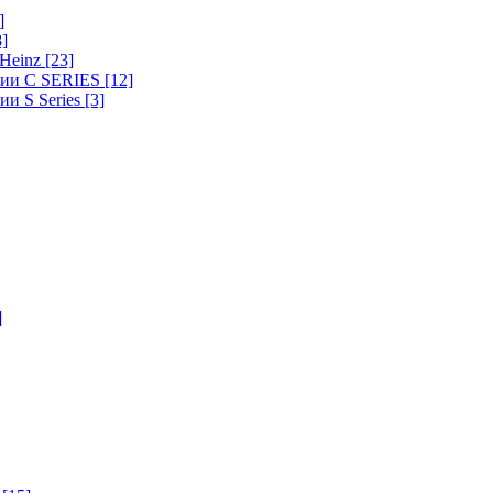
]
8]
-Heinz
[23]
ерии C SERIES
[12]
ии S Series
[3]
]