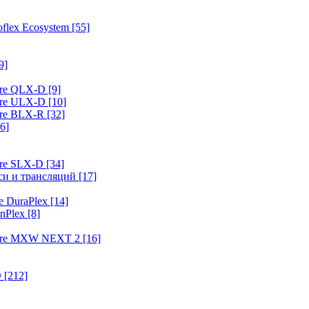
flex Ecosystem
[55]
9]
ure QLX-D
[9]
ure ULX-D
[10]
ure BLX-R
[32]
6]
ure SLX-D
[34]
иси и трансляций
[17]
e DuraPlex
[14]
nPlex
[8]
hure MXW NEXT 2
[16]
O
[212]