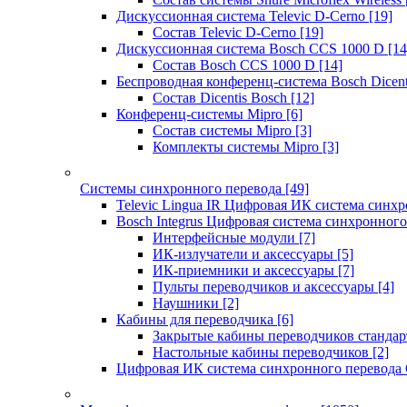
Дискуссионная система Televic D-Cerno
[19]
Состав Televic D-Cerno
[19]
Дискуссионная система Bosch CCS 1000 D
[14
Состав Bosch CCS 1000 D
[14]
Беспроводная конференц-система Bosch Dicen
Состав Dicentis Bosch
[12]
Конференц-системы Mipro
[6]
Состав системы Mipro
[3]
Комплекты системы Mipro
[3]
Системы синхронного перевода
[49]
Televic Lingua IR Цифровая ИК система синхр
Bosch Integrus Цифровая система синхронного
Интерфейсные модули
[7]
ИК-излучатели и аксессуары
[5]
ИК-приемники и аксессуары
[7]
Пульты переводчиков и аксессуары
[4]
Наушники
[2]
Кабины для переводчика
[6]
Закрытые кабины переводчиков стандар
Настольные кабины переводчиков
[2]
Цифровая ИК система синхронного перевода