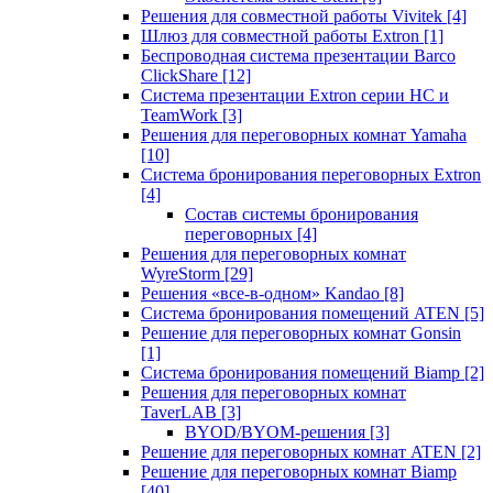
Решения для совместной работы Vivitek
[4]
Шлюз для совместной работы Extron
[1]
Беспроводная система презентации Barco
ClickShare
[12]
Система презентации Extron серии HC и
TeamWork
[3]
Решения для переговорных комнат Yamaha
[10]
Система бронирования переговорных Extron
[4]
Состав системы бронирования
переговорных
[4]
Решения для переговорных комнат
WyreStorm
[29]
Решения «все-в-одном» Kandao
[8]
Система бронирования помещений ATEN
[5]
Решение для переговорных комнат Gonsin
[1]
Система бронирования помещений Biamp
[2]
Решения для переговорных комнат
TaverLAB
[3]
BYOD/BYOM-решения
[3]
Решение для переговорных комнат ATEN
[2]
Решение для переговорных комнат Biamp
[40]