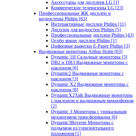
Аксессуары для дисплеев LG
[1]
Коммерческие телевизоры LG
[23]
Профессиональные ЖК дисплеи и
видеостены Philips
[63]
Интерактивные дисплеи Philips
[11]
Дисплеи для видеостен Philips
[5]
Профессиональные дисплеи Philips
[43]
Особо яркие дисплеи Philips
[1]
Цифровые вывески E-Paper Philips
[3]
Выдвижные мониторы Arthur Holm
[63]
Dynamic 1Н Складные мониторы
[3]
DB2 и DB3 Выдвижные мониторы с
наклоном
[6]
Dynamic2 Выдвижные мониторы с
наклоном
[3]
Dynamic X2 Выдвижные мониторы с
наклоном
[8]
DynamicX2Talk Выдвижные мониторы
с наклоном и выдвижным микрофоном
[2]
Dynamic 3 Мониторы с уникальным
механизмом трансформации
[6]
Dynamic3Reverse Мониторы с
подъемом из горизонтального
положения
[1]