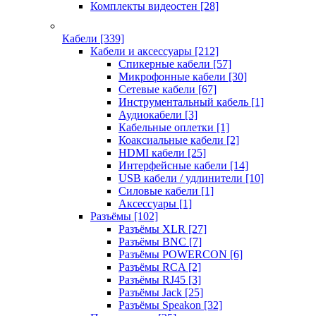
Комплекты видеостен
[28]
Кабели
[339]
Кабели и аксессуары
[212]
Спикерные кабели
[57]
Микрофонные кабели
[30]
Сетевые кабели
[67]
Инструментальный кабель
[1]
Аудиокабели
[3]
Кабельные оплетки
[1]
Коаксиальные кабели
[2]
HDMI кабели
[25]
Интерфейсные кабели
[14]
USB кабели / удлинители
[10]
Силовые кабели
[1]
Аксессуары
[1]
Разъёмы
[102]
Разъёмы XLR
[27]
Разъёмы BNC
[7]
Разъёмы POWERCON
[6]
Разъёмы RCA
[2]
Разъёмы RJ45
[3]
Разъёмы Jack
[25]
Разъёмы Speakon
[32]