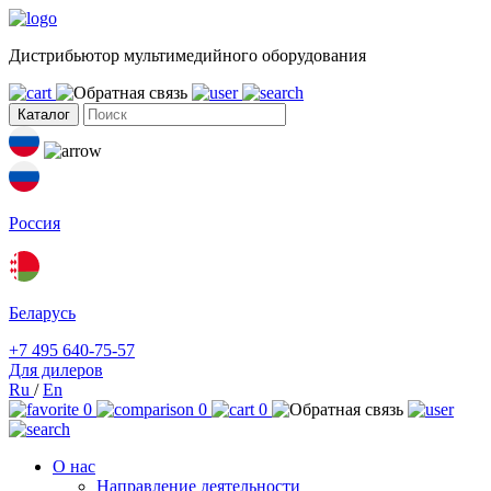
Дистрибьютор мультимедийного оборудования
Каталог
Россия
Беларусь
+7 495 640-75-57
Для дилеров
Ru
/
En
0
0
0
О нас
Направление деятельности