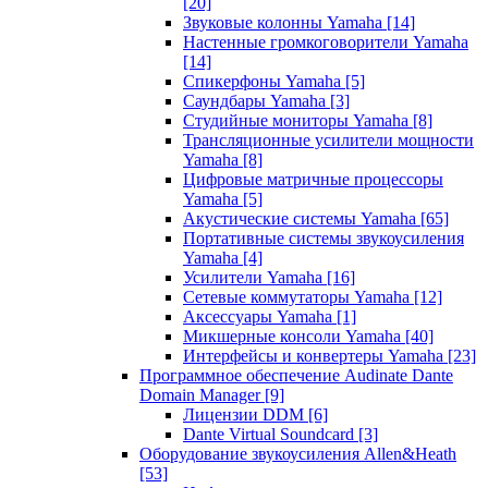
[20]
Звуковые колонны Yamaha
[14]
Настенные громкоговорители Yamaha
[14]
Спикерфоны Yamaha
[5]
Саундбары Yamaha
[3]
Студийные мониторы Yamaha
[8]
Трансляционные усилители мощности
Yamaha
[8]
Цифровые матричные процессоры
Yamaha
[5]
Акустические системы Yamaha
[65]
Портативные системы звукоусиления
Yamaha
[4]
Усилители Yamaha
[16]
Сетевые коммутаторы Yamaha
[12]
Аксессуары Yamaha
[1]
Микшерные консоли Yamaha
[40]
Интерфейсы и конвертеры Yamaha
[23]
Программное обеспечение Audinate Dante
Domain Manager
[9]
Лицензии DDM
[6]
Dante Virtual Soundcard
[3]
Оборудование звукоусиления Allen&Heath
[53]