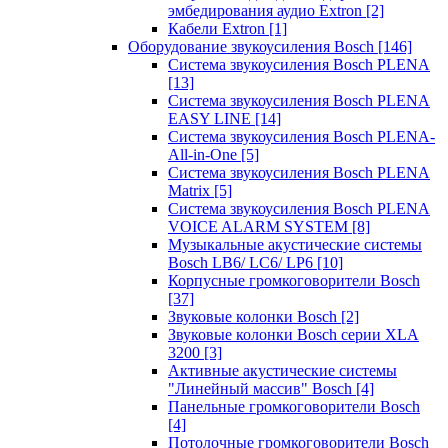
эмбедирования аудио Extron
[2]
Кабели Extron
[1]
Оборудование звукоусиления Bosch
[146]
Система звукоусиления Bosch PLENA
[13]
Система звукоусиления Bosch PLENA
EASY LINE
[14]
Система звукоусиления Bosch PLENA-
All-in-One
[5]
Система звукоусиления Bosch PLENA
Matrix
[5]
Система звукоусиления Bosch PLENA
VOICE ALARM SYSTEM
[8]
Музыкальные акустические системы
Bosch LB6/ LC6/ LP6
[10]
Корпусные громкоговорители Bosch
[37]
Звуковые колонки Bosch
[2]
Звуковые колонки Bosch серии XLA
3200
[3]
Активные акустические системы
"Линейный массив" Bosch
[4]
Панельные громкоговорители Bosch
[4]
Потолочные громкоговорители Bosch