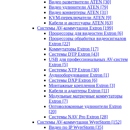
Видео разветвители ATEN
[30]
Видео удлинители ATEN
[79]
Видео конвертеры ATEN
[31]
KVM-переключатели ATEN
[9]
Кабели и аксессуары ATEN
[63]
Системы AV-коммутации Extron
[199]
Процессоры для видеостен Extron
[6]
Процессоры обработки видеосигналов
Extron
[22]
Коммутаторы Extron
[17]
Системы DTP Extron
[43]
USB для профессиональных AV-систем
Extron
[5]
Системы XTP Extron
[30]
Аудиооборудование Extron
[1]
Системы DXP Extron
[6]
Монтажные крепления Extron
[3]
Кабели и адаптеры Extron
[11]
Модульные матричные коммутаторы
Extron
[7]
Оптоволоконные удлинители Extron
[20]
Системы NAV Pro Extron
[28]
Системы AV-коммутации WyreStorm
[152]
Видео по IP WyreStorm
[35]