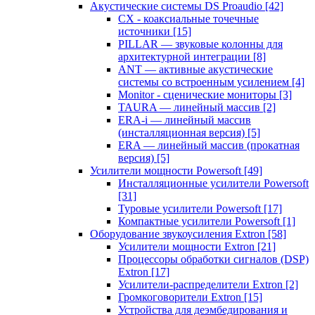
Акустические системы DS Proaudio
[42]
CX - коаксиальные точечные
источники
[15]
PILLAR — звуковые колонны для
архитектурной интеграции
[8]
ANT — активные акустические
системы со встроенным усилением
[4]
Monitor - сценические мониторы
[3]
TAURA — линейный массив
[2]
ERA-i — линейный массив
(инсталляционная версия)
[5]
ERA — линейный массив (прокатная
версия)
[5]
Усилители мощности Powersoft
[49]
Инсталляционные усилители Powersoft
[31]
Туровые усилители Powersoft
[17]
Компактные усилители Powersoft
[1]
Оборудование звукоусиления Extron
[58]
Усилители мощности Extron
[21]
Процессоры обработки сигналов (DSP)
Extron
[17]
Усилители-распределители Extron
[2]
Громкоговорители Extron
[15]
Устройства для деэмбедирования и