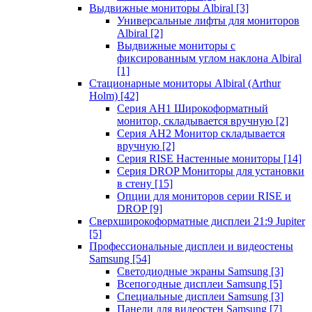
Выдвижные мониторы Albiral
[3]
Универсальные лифты для мониторов
Albiral
[2]
Выдвижные мониторы с
фиксированным углом наклона Albiral
[1]
Стационарные мониторы Albiral (Arthur
Holm)
[42]
Серия AH1 Широкоформатный
монитор, складывается вручную
[2]
Серия AH2 Монитор складывается
вручную
[2]
Серия RISE Настенные мониторы
[14]
Серия DROP Мониторы для установки
в стену
[15]
Опции для мониторов серии RISE и
DROP
[9]
Сверхширокоформатные дисплеи 21:9 Jupiter
[5]
Профессиональные дисплеи и видеостены
Samsung
[54]
Светодиодные экраны Samsung
[3]
Всепогодные дисплеи Samsung
[5]
Специальные дисплеи Samsung
[3]
Панели для видеостен Samsung
[7]