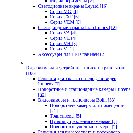
Медиа периметры
[2]
Светодиодные экраны Leyard
[16]
Серия MG
[4]
Серия TXF
[6]
Серия VEM
[6]
Светодиодные экраны LianTronics
[12]
Серия VA
[4]
Серия VL
[4]
Серия VH
[3]
Серия V
[1]
Аксессуары для LED панелей
[2]
Видеокамеры и устройства записи и трансляции
[106]
Решения для захвата и передачи видео
Lumens
[9]
Поворотные и стационарные камеры Lumens
[50]
Видеокамеры и трансиверы Bolin
[33]
Поворотные камеры для помещений
[21]
Трансиверы
[5]
Пульты управления камерами
[2]
Поворотные уличные камеры
[5]
Решения для видеозахвата и потокового