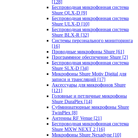
[128]
Беспроводная микрофонная система
Shure QLX-D
[9]
Беспроводная микрофонная система
Shure ULX-D
[10]
Беспроводная микрофонная система
Shure BLX-R
[32]
Системы персонального мониторинга
[16]
Проводные микрофоны Shure
[61]
Программное обеспечение Shure
[2]
Беспроводная микрофонная система
Shure SLX-D
[34]
Микрофоны Shure Motiv Digital для
записи и трансляций
[17]
Аксессуары для микрофонов Shure
[121]
Головные и петличные микрофоны
Shure DuraPlex
[14]
Субминиатюрные микрофоны Shure
TwinPlex
[8]
Антенны RF Venue
[21]
Беспроводная микрофонная система
Shure MXW NEXT 2
[16]
Микрофоны Shure Nexadyne
[10]