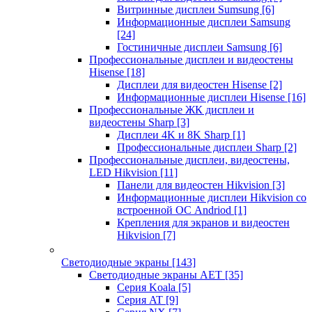
Витринные дисплеи Sumsung
[6]
Информационные дисплеи Samsung
[24]
Гостиничные дисплеи Samsung
[6]
Профессиональные дисплеи и видеостены
Hisense
[18]
Дисплеи для видеостен Hisense
[2]
Информационные дисплеи Hisense
[16]
Профессиональные ЖК дисплеи и
видеостены Sharp
[3]
Дисплеи 4K и 8K Sharp
[1]
Профессиональные дисплеи Sharp
[2]
Профессиональные дисплеи, видеостены,
LED Hikvision
[11]
Панели для видеостен Hikvision
[3]
Информационные дисплеи Hikvision со
встроенной ОС Andriod
[1]
Крепления для экранов и видеостен
Hikvision
[7]
Светодиодные экраны
[143]
Светодиодные экраны AET
[35]
Cерия Koala
[5]
Серия AT
[9]