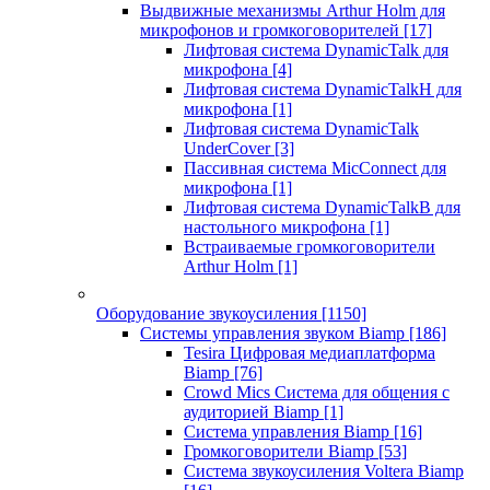
Выдвижные механизмы Arthur Holm для
микрофонов и громкоговорителей
[17]
Лифтовая система DynamicTalk для
микрофона
[4]
Лифтовая система DynamicTalkH для
микрофона
[1]
Лифтовая система DynamicTalk
UnderCover
[3]
Пассивная система MicConnect для
микрофона
[1]
Лифтовая система DynamicTalkB для
настольного микрофона
[1]
Встраиваемые громкоговорители
Arthur Holm
[1]
Оборудование звукоусиления
[1150]
Системы управления звуком Biamp
[186]
Tesira Цифровая медиаплатформа
Biamp
[76]
Crowd Mics Система для общения с
аудиторией Biamp
[1]
Система управления Biamp
[16]
Громкоговорители Biamp
[53]
Система звукоусиления Voltera Biamp