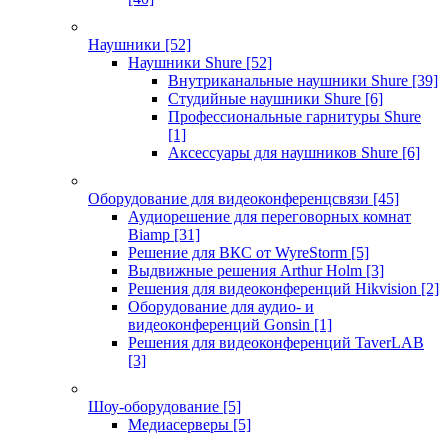
Наушники
[52]
Наушники Shure
[52]
Внутриканальные наушники Shure
[39]
Студийные наушники Shure
[6]
Профессиональные гарнитуры Shure
[1]
Аксессуары для наушников Shure
[6]
Оборудование для видеоконференцсвязи
[45]
Аудиорешение для переговорных комнат
Biamp
[31]
Решение для ВКС от WyreStorm
[5]
Выдвижные решения Arthur Holm
[3]
Решения для видеоконференций Hikvision
[2]
Оборудование для аудио- и
видеоконференций Gonsin
[1]
Решения для видеоконференций TaverLAB
[3]
Шоу-оборудование
[5]
Медиасерверы
[5]