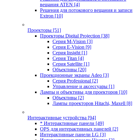
вещания ATEN
[4]
Решения для потокового вещания и записи
Extron
[10]
Проекторы
[51]
Проекторы Digital Projection
[38]
Серия M-Vision
[3]
Серия E-Vision
[9]
Серия Insight
[1]
Серия Titan
[4]
Серия Satellite
[1]
Объективы
[20]
Проекционные экраны Adeo
[3]
Серия Professional
[2]
Управление и аксессуары
[1]
Лампы и объективы для проекторов
[10]
Объективы
[2]
Лампы проекторов Hitachi, Maxell
[8]
Интерактивные устройства
[94]
* Интерактивные панели
[49]
OPS для интерактивных панелей
[2]
Интерактивные панели LG
[3]