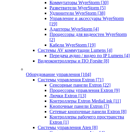
Коммутаторы WyreStorm
[30]
Разветвители WyreStorm
[5]
Удлинители WyreStorm
[38]
Управление и аксессуары WyreStorm
[19]
Адаптеры WyreStorm
[4]
Процессоры для видеостен WyreStorm
[2]
Кабели WyreStorm
[19]
Системы AV коммутации Lumens
[4]
Передача аудио / видео по IP Lumens
[4]
Видеоконтроллеры и ПО Forsite
[8]
Оборудование управления
[104]
Системы управления Extron
[71]
Сенсорные панели Extron
[22]
Процессоры управления Extron
[9]
Лючки Extron
[13]
Контроллеры Extron MediaLink
[11]
Кнопочные панели Extron
[7]
Сетевые кнопочные панели Extron
[8]
Контроллеры рабочего пространства
Extron
[1]
Системы управления Aten
[8]