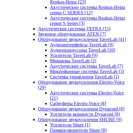
Renkus-Heinz
[23]
Акустические системы Renkus-Heinz
серии C SERIES
[12]
Акустические системы Renkus-Heinz
серии S Series
[3]
Акустические системы TEFRA
[15]
Звуковое оборудование ATEN
[7]
Оборудование звукоусиления TaverLab
[41]
Аудиоинтерфейсы TaverLab
[9]
Аудиопроцессоры TaverLab
[10]
Усилители TaverLab
[9]
Микшеры TaverLab
[2]
Акустические системы TaverLab
[7]
Микрофонные системы TaverLab
[3]
Системы управления TaverLab
[1]
Оборудование звукоусиления Electro-Voice
[29]
Акустические системы Electro-Voice
[21]
Сабвуферы Electro-Voice
[8]
Оборудование звукоусиления Dynacord
[8]
Усилители мощности Dynacord
[8]
Оборудование звукоусиления SHURE
[9]
Усилители Shure
[1]
Громкоговорители Shure
[8]