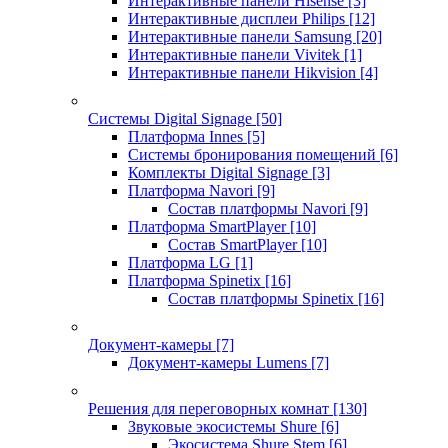
Интерактивные панели Hisense
[3]
Интерактивные дисплеи Philips
[12]
Интерактивные панели Samsung
[20]
Интерактивные панели Vivitek
[1]
Интерактивные панели Hikvision
[4]
Системы Digital Signage
[50]
Платформа Innes
[5]
Системы бронирования помещений
[6]
Комплекты Digital Signage
[3]
Платформа Navori
[9]
Состав платформы Navori
[9]
Платформа SmartPlayer
[10]
Состав SmartPlayer
[10]
Платформа LG
[1]
Платформа Spinetix
[16]
Состав платформы Spinetix
[16]
Документ-камеры
[7]
Документ-камеры Lumens
[7]
Решения для переговорных комнат
[130]
Звуковые экосистемы Shure
[6]
Экосистема Shure Stem
[6]