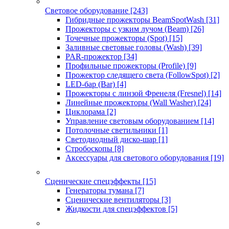
Световое оборудование
[243]
Гибридные прожекторы BeamSpotWash
[31]
Прожекторы с узким лучом (Beam)
[26]
Точечные прожекторы (Spot)
[15]
Заливные световые головы (Wash)
[39]
PAR-прожектор
[34]
Профильные прожекторы (Profile)
[9]
Прожектор следящего света (FollowSpot)
[2]
LED-бар (Bar)
[4]
Прожекторы с линзой Френеля (Fresnel)
[14]
Линейные прожекторы (Wall Washer)
[24]
Циклорама
[2]
Управление световым оборудованием
[14]
Потолочные светильники
[1]
Светодиодный диско-шар
[1]
Стробоскопы
[8]
Аксессуары для светового оборудования
[19]
Сценические спецэффекты
[15]
Генераторы тумана
[7]
Сценические вентиляторы
[3]
Жидкости для спецэффектов
[5]