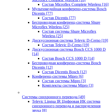
Состав Microflex Complete Wireless
[16]
Мультимедийная конференц-система Bosch
Dicentis
[77]
Состав Dicentis
[77]
Беспроводная конференц-система Shure
Microflex Wireless
[25]
Состав системы Shure Microflex
Wireless
[25]
Дискуссионная система Televic D-Cerno
[19]
Состав Televic D-Cerno
[19]
Дискуссионная система Bosch CCS 1000 D
[14]
Состав Bosch CCS 1000 D
[14]
Беспроводная конференц-система Bosch
Dicentis
[12]
Состав Dicentis Bosch
[12]
Конференц-системы Mipro
[6]
Состав системы Mipro
[3]
Комплекты системы Mipro
[3]
Системы синхронного перевода
[49]
Televic Lingua IR Цифровая ИК система
синхронного перевода и распределения
звука
[8]