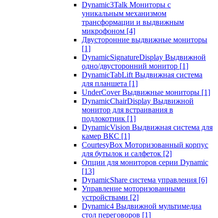
Dynamic3Talk Мониторы с
уникальным механизмом
трансформации и выдвижным
микрофоном
[4]
Двусторонние выдвижные мониторы
[1]
DynamicSignatureDisplay Выдвижной
одно/двусторонний монитор
[1]
DynamicTabLift Выдвижная система
для планшета
[1]
UnderCover Выдвижные мониторы
[1]
DynamicChairDisplay Выдвижной
монитор для встраивания в
подлокотник
[1]
DynamicVision Выдвижная система для
камер ВКС
[1]
CourtesyBox Моторизованный корпус
для бутылок и салфеток
[2]
Опции для мониторов серии Dynamic
[13]
DynamicShare система управления
[6]
Управление моторизованными
устройствами
[2]
Dynamic4 Выдвижной мультимедиа
стол переговоров
[1]