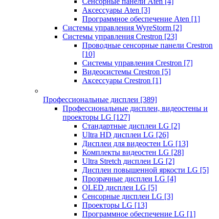
Сенсорные панели Aten
[4]
Аксессуары Aten
[3]
Программное обеспечение Aten
[1]
Системы управления WyreStorm
[2]
Системы управления Crestron
[23]
Проводные сенсорные панели Crestron
[10]
Системы управления Crestron
[7]
Видеосистемы Crestron
[5]
Аксессуары Crestron
[1]
Профессиональные дисплеи
[389]
Профессиональные дисплеи, видеостены и
проекторы LG
[127]
Стандартные дисплеи LG
[2]
Ultra HD дисплеи LG
[26]
Дисплеи для видеостен LG
[13]
Комплекты видеостен LG
[28]
Ultra Stretch дисплеи LG
[2]
Дисплеи повышенной яркости LG
[5]
Прозрачные дисплеи LG
[4]
OLED дисплеи LG
[5]
Сенсорные дисплеи LG
[3]
Проекторы LG
[13]
Программное обеспечение LG
[1]