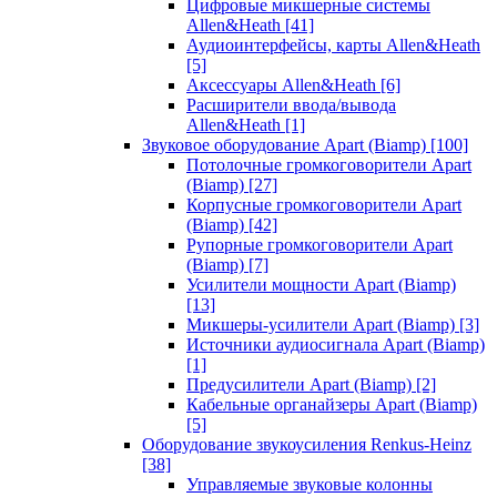
Цифровые микшерные системы
Allen&Heath
[41]
Аудиоинтерфейсы, карты Allen&Heath
[5]
Аксессуары Allen&Heath
[6]
Расширители ввода/вывода
Allen&Heath
[1]
Звуковое оборудование Apart (Biamp)
[100]
Потолочные громкоговорители Apart
(Biamp)
[27]
Корпусные громкоговорители Apart
(Biamp)
[42]
Рупорные громкоговорители Apart
(Biamp)
[7]
Усилители мощности Apart (Biamp)
[13]
Микшеры-усилители Apart (Biamp)
[3]
Источники аудиосигнала Apart (Biamp)
[1]
Предусилители Apart (Biamp)
[2]
Кабельные органайзеры Apart (Biamp)
[5]
Оборудование звукоусиления Renkus-Heinz
[38]
Управляемые звуковые колонны