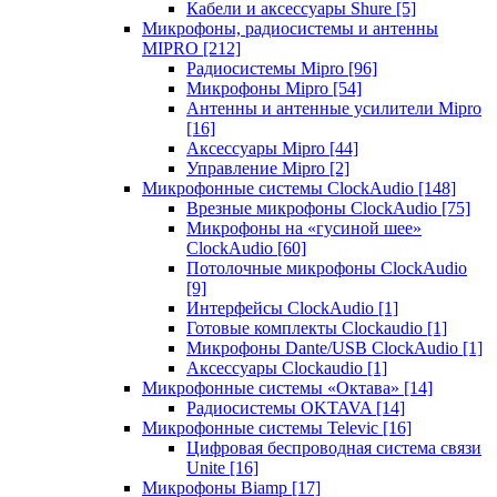
Кабели и аксессуары Shure
[5]
Микрофоны, радиосистемы и антенны
MIPRO
[212]
Радиосистемы Mipro
[96]
Микрофоны Mipro
[54]
Антенны и антенные усилители Mipro
[16]
Аксессуары Mipro
[44]
Управление Mipro
[2]
Микрофонные системы ClockAudio
[148]
Врезные микрофоны ClockAudio
[75]
Микрофоны на «гусиной шее»
ClockAudio
[60]
Потолочные микрофоны ClockAudio
[9]
Интерфейсы ClockAudio
[1]
Готовые комплекты Clockaudio
[1]
Микрофоны Dante/USB ClockAudio
[1]
Аксессуары Clockaudio
[1]
Микрофонные системы «Октава»
[14]
Радиосистемы OKTAVA
[14]
Микрофонные системы Televic
[16]
Цифровая беспроводная система связи
Unite
[16]
Микрофоны Biamp
[17]