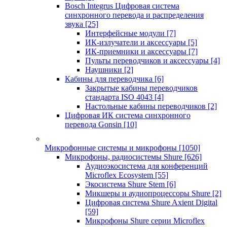
Bosch Integrus Цифровая система
синхронного перевода и распределения
звука
[25]
Интерфейсные модули
[7]
ИК-излучатели и аксессуары
[5]
ИК-приемники и аксессуары
[7]
Пульты переводчиков и аксессуары
[4]
Наушники
[2]
Кабины для переводчика
[6]
Закрытые кабины переводчиков
стандарта ISO 4043
[4]
Настольные кабины переводчиков
[2]
Цифровая ИК система синхронного
перевода Gonsin
[10]
Микрофонные системы и микрофоны
[1050]
Микрофоны, радиосистемы Shure
[626]
Аудиоэкосистема для конференций
Microflex Ecosystem
[55]
Экосистема Shure Stem
[6]
Микшеры и аудиопроцессоры Shure
[2]
Цифровая система Shure Axient Digital
[59]
Микрофоны Shure серии Microflex