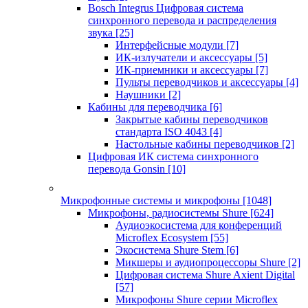
Bosch Integrus Цифровая система
синхронного перевода и распределения
звука
[25]
Интерфейсные модули
[7]
ИК-излучатели и аксессуары
[5]
ИК-приемники и аксессуары
[7]
Пульты переводчиков и аксессуары
[4]
Наушники
[2]
Кабины для переводчика
[6]
Закрытые кабины переводчиков
стандарта ISO 4043
[4]
Настольные кабины переводчиков
[2]
Цифровая ИК система синхронного
перевода Gonsin
[10]
Микрофонные системы и микрофоны
[1048]
Микрофоны, радиосистемы Shure
[624]
Аудиоэкосистема для конференций
Microflex Ecosystem
[55]
Экосистема Shure Stem
[6]
Микшеры и аудиопроцессоры Shure
[2]
Цифровая система Shure Axient Digital
[57]
Микрофоны Shure серии Microflex