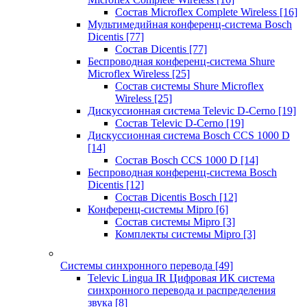
Состав Microflex Complete Wireless
[16]
Мультимедийная конференц-система Bosch
Dicentis
[77]
Состав Dicentis
[77]
Беспроводная конференц-система Shure
Microflex Wireless
[25]
Состав системы Shure Microflex
Wireless
[25]
Дискуссионная система Televic D-Cerno
[19]
Состав Televic D-Cerno
[19]
Дискуссионная система Bosch CCS 1000 D
[14]
Состав Bosch CCS 1000 D
[14]
Беспроводная конференц-система Bosch
Dicentis
[12]
Состав Dicentis Bosch
[12]
Конференц-системы Mipro
[6]
Состав системы Mipro
[3]
Комплекты системы Mipro
[3]
Системы синхронного перевода
[49]
Televic Lingua IR Цифровая ИК система
синхронного перевода и распределения
звука
[8]