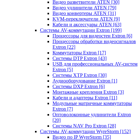
Видео разветвители ATEN
[30]
Видео удлинители ATEN
[79]
Видео конвертеры ATEN
[31]
KVM-переключатели ATEN
[9]
Кабели и аксессуары ATEN
[63]
Системы AV-коммутации Extron
[199]
Процессоры для видеостен Extron
[6]
Процессоры обработки видеосигналов
Extron
[22]
Коммутаторы Extron
[17]
Системы DTP Extron
[43]
USB для профессиональных AV-систем
Extron
[5]
Системы XTP Extron
[30]
Аудиооборудование Extron
[1]
Системы DXP Extron
[6]
Монтажные крепления Extron
[3]
Кабели и адаптеры Extron
[11]
Модульные матричные коммутаторы
Extron
[7]
Оптоволоконные удлинители Extron
[20]
Системы NAV Pro Extron
[28]
Системы AV-коммутации WyreStorm
[152]
Видео по IP WyreStorm
[35]