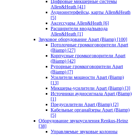
Цифровые микшерные системы
Allen&Heath
[41]
Аудиоинтерфейсы, карты Allen&Heath
[5]
Аксессуары Allen&Heath
[6]
Расширители ввода/вывода
Allen&Heath
[1]
Звуковое оборудование Apart (Biamp)
[100]
Потолочные громкоговорители Apart
(Biamp)
[27]
Корпусные громкоговорители Apart
(Biamp)
[42]
Рупорные громкоговорители Apart
(Biamp)
[7]
Усилители мощности Apart (Biamp)
[13]
Микшеры-усилители Apart (Biamp)
[3]
Источники аудиосигнала Apart (Biamp)
[1]
Предусилители Apart (Biamp)
[2]
Кабельные органайзеры Apart (Biamp)
[5]
Оборудование звукоусиления Renkus-Heinz
[38]
Управляемые звуковые колонны