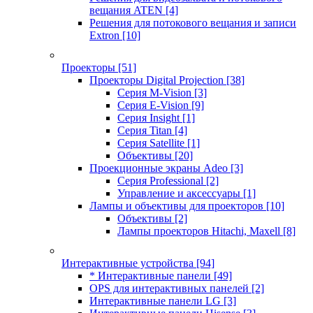
вещания ATEN
[4]
Решения для потокового вещания и записи
Extron
[10]
Проекторы
[51]
Проекторы Digital Projection
[38]
Серия M-Vision
[3]
Серия E-Vision
[9]
Серия Insight
[1]
Серия Titan
[4]
Серия Satellite
[1]
Объективы
[20]
Проекционные экраны Adeo
[3]
Серия Professional
[2]
Управление и аксессуары
[1]
Лампы и объективы для проекторов
[10]
Объективы
[2]
Лампы проекторов Hitachi, Maxell
[8]
Интерактивные устройства
[94]
* Интерактивные панели
[49]
OPS для интерактивных панелей
[2]
Интерактивные панели LG
[3]