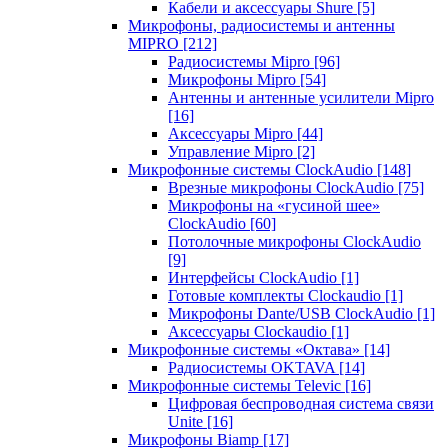
Кабели и аксессуары Shure
[5]
Микрофоны, радиосистемы и антенны
MIPRO
[212]
Радиосистемы Mipro
[96]
Микрофоны Mipro
[54]
Антенны и антенные усилители Mipro
[16]
Аксессуары Mipro
[44]
Управление Mipro
[2]
Микрофонные системы ClockAudio
[148]
Врезные микрофоны ClockAudio
[75]
Микрофоны на «гусиной шее»
ClockAudio
[60]
Потолочные микрофоны ClockAudio
[9]
Интерфейсы ClockAudio
[1]
Готовые комплекты Clockaudio
[1]
Микрофоны Dante/USB ClockAudio
[1]
Аксессуары Clockaudio
[1]
Микрофонные системы «Октава»
[14]
Радиосистемы OKTAVA
[14]
Микрофонные системы Televic
[16]
Цифровая беспроводная система связи
Unite
[16]
Микрофоны Biamp
[17]