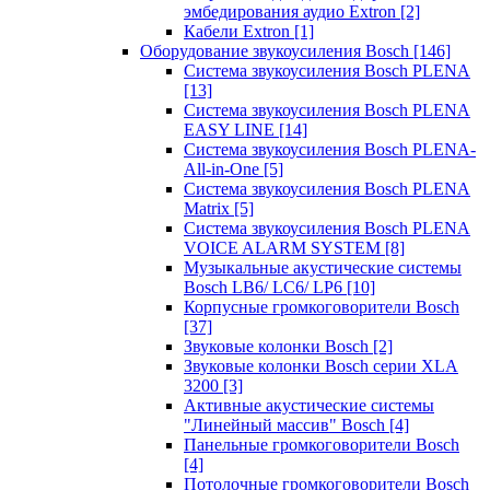
эмбедирования аудио Extron
[2]
Кабели Extron
[1]
Оборудование звукоусиления Bosch
[146]
Система звукоусиления Bosch PLENA
[13]
Система звукоусиления Bosch PLENA
EASY LINE
[14]
Система звукоусиления Bosch PLENA-
All-in-One
[5]
Система звукоусиления Bosch PLENA
Matrix
[5]
Система звукоусиления Bosch PLENA
VOICE ALARM SYSTEM
[8]
Музыкальные акустические системы
Bosch LB6/ LC6/ LP6
[10]
Корпусные громкоговорители Bosch
[37]
Звуковые колонки Bosch
[2]
Звуковые колонки Bosch серии XLA
3200
[3]
Активные акустические системы
"Линейный массив" Bosch
[4]
Панельные громкоговорители Bosch
[4]
Потолочные громкоговорители Bosch