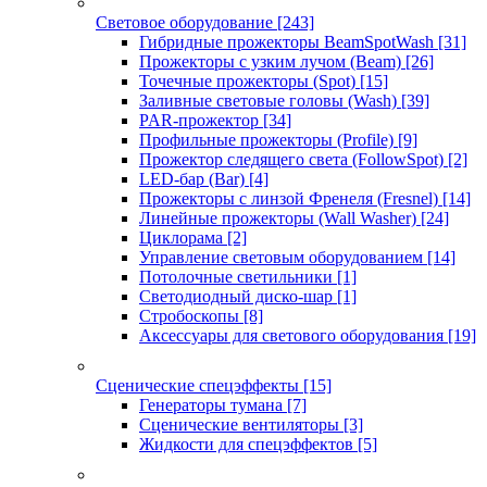
Световое оборудование
[243]
Гибридные прожекторы BeamSpotWash
[31]
Прожекторы с узким лучом (Beam)
[26]
Точечные прожекторы (Spot)
[15]
Заливные световые головы (Wash)
[39]
PAR-прожектор
[34]
Профильные прожекторы (Profile)
[9]
Прожектор следящего света (FollowSpot)
[2]
LED-бар (Bar)
[4]
Прожекторы с линзой Френеля (Fresnel)
[14]
Линейные прожекторы (Wall Washer)
[24]
Циклорама
[2]
Управление световым оборудованием
[14]
Потолочные светильники
[1]
Светодиодный диско-шар
[1]
Стробоскопы
[8]
Аксессуары для светового оборудования
[19]
Сценические спецэффекты
[15]
Генераторы тумана
[7]
Сценические вентиляторы
[3]
Жидкости для спецэффектов
[5]