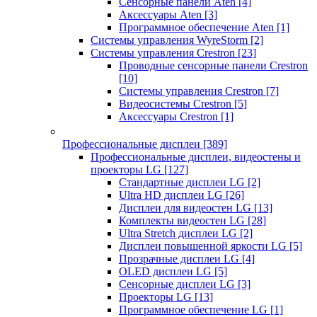
Сенсорные панели Aten
[4]
Аксессуары Aten
[3]
Программное обеспечение Aten
[1]
Системы управления WyreStorm
[2]
Системы управления Crestron
[23]
Проводные сенсорные панели Crestron
[10]
Системы управления Crestron
[7]
Видеосистемы Crestron
[5]
Аксессуары Crestron
[1]
Профессиональные дисплеи
[389]
Профессиональные дисплеи, видеостены и
проекторы LG
[127]
Стандартные дисплеи LG
[2]
Ultra HD дисплеи LG
[26]
Дисплеи для видеостен LG
[13]
Комплекты видеостен LG
[28]
Ultra Stretch дисплеи LG
[2]
Дисплеи повышенной яркости LG
[5]
Прозрачные дисплеи LG
[4]
OLED дисплеи LG
[5]
Сенсорные дисплеи LG
[3]
Проекторы LG
[13]
Программное обеспечение LG
[1]