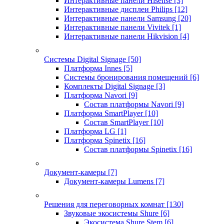
Интерактивные панели Hisense
[3]
Интерактивные дисплеи Philips
[12]
Интерактивные панели Samsung
[20]
Интерактивные панели Vivitek
[1]
Интерактивные панели Hikvision
[4]
Системы Digital Signage
[50]
Платформа Innes
[5]
Системы бронирования помещений
[6]
Комплекты Digital Signage
[3]
Платформа Navori
[9]
Состав платформы Navori
[9]
Платформа SmartPlayer
[10]
Состав SmartPlayer
[10]
Платформа LG
[1]
Платформа Spinetix
[16]
Состав платформы Spinetix
[16]
Документ-камеры
[7]
Документ-камеры Lumens
[7]
Решения для переговорных комнат
[130]
Звуковые экосистемы Shure
[6]
Экосистема Shure Stem
[6]