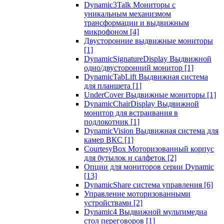
Dynamic3Talk Мониторы с
уникальным механизмом
трансформации и выдвижным
микрофоном
[4]
Двусторонние выдвижные мониторы
[1]
DynamicSignatureDisplay Выдвижной
одно/двусторонний монитор
[1]
DynamicTabLift Выдвижная система
для планшета
[1]
UnderCover Выдвижные мониторы
[1]
DynamicChairDisplay Выдвижной
монитор для встраивания в
подлокотник
[1]
DynamicVision Выдвижная система для
камер ВКС
[1]
CourtesyBox Моторизованный корпус
для бутылок и салфеток
[2]
Опции для мониторов серии Dynamic
[13]
DynamicShare система управления
[6]
Управление моторизованными
устройствами
[2]
Dynamic4 Выдвижной мультимедиа
стол переговоров
[1]