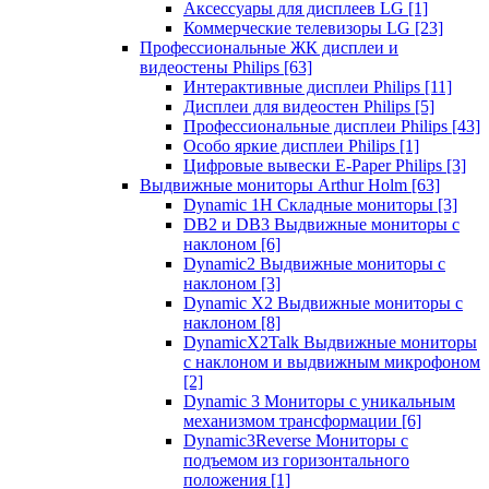
Аксессуары для дисплеев LG
[1]
Коммерческие телевизоры LG
[23]
Профессиональные ЖК дисплеи и
видеостены Philips
[63]
Интерактивные дисплеи Philips
[11]
Дисплеи для видеостен Philips
[5]
Профессиональные дисплеи Philips
[43]
Особо яркие дисплеи Philips
[1]
Цифровые вывески E-Paper Philips
[3]
Выдвижные мониторы Arthur Holm
[63]
Dynamic 1Н Складные мониторы
[3]
DB2 и DB3 Выдвижные мониторы с
наклоном
[6]
Dynamic2 Выдвижные мониторы с
наклоном
[3]
Dynamic X2 Выдвижные мониторы с
наклоном
[8]
DynamicX2Talk Выдвижные мониторы
с наклоном и выдвижным микрофоном
[2]
Dynamic 3 Мониторы с уникальным
механизмом трансформации
[6]
Dynamic3Reverse Мониторы с
подъемом из горизонтального
положения
[1]