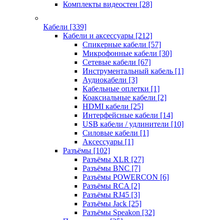
Комплекты видеостен
[28]
Кабели
[339]
Кабели и аксессуары
[212]
Спикерные кабели
[57]
Микрофонные кабели
[30]
Сетевые кабели
[67]
Инструментальный кабель
[1]
Аудиокабели
[3]
Кабельные оплетки
[1]
Коаксиальные кабели
[2]
HDMI кабели
[25]
Интерфейсные кабели
[14]
USB кабели / удлинители
[10]
Силовые кабели
[1]
Аксессуары
[1]
Разъёмы
[102]
Разъёмы XLR
[27]
Разъёмы BNC
[7]
Разъёмы POWERCON
[6]
Разъёмы RCA
[2]
Разъёмы RJ45
[3]
Разъёмы Jack
[25]
Разъёмы Speakon
[32]