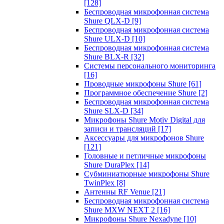
[128]
Беспроводная микрофонная система
Shure QLX-D
[9]
Беспроводная микрофонная система
Shure ULX-D
[10]
Беспроводная микрофонная система
Shure BLX-R
[32]
Системы персонального мониторинга
[16]
Проводные микрофоны Shure
[61]
Программное обеспечение Shure
[2]
Беспроводная микрофонная система
Shure SLX-D
[34]
Микрофоны Shure Motiv Digital для
записи и трансляций
[17]
Аксессуары для микрофонов Shure
[121]
Головные и петличные микрофоны
Shure DuraPlex
[14]
Субминиатюрные микрофоны Shure
TwinPlex
[8]
Антенны RF Venue
[21]
Беспроводная микрофонная система
Shure MXW NEXT 2
[16]
Микрофоны Shure Nexadyne
[10]