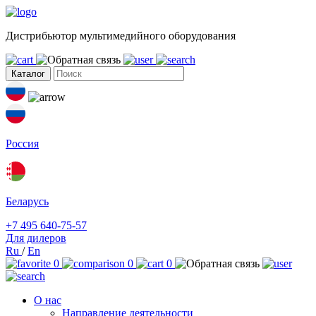
Дистрибьютор мультимедийного оборудования
Каталог
Россия
Беларусь
+7 495 640-75-57
Для дилеров
Ru
/
En
0
0
0
О нас
Направление деятельности