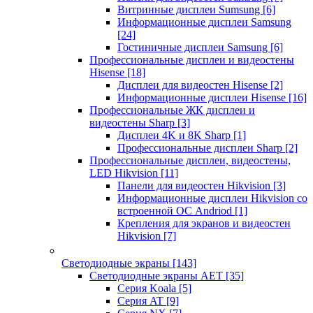
Витринные дисплеи Sumsung
[6]
Информационные дисплеи Samsung
[24]
Гостиничные дисплеи Samsung
[6]
Профессиональные дисплеи и видеостены
Hisense
[18]
Дисплеи для видеостен Hisense
[2]
Информационные дисплеи Hisense
[16]
Профессиональные ЖК дисплеи и
видеостены Sharp
[3]
Дисплеи 4K и 8K Sharp
[1]
Профессиональные дисплеи Sharp
[2]
Профессиональные дисплеи, видеостены,
LED Hikvision
[11]
Панели для видеостен Hikvision
[3]
Информационные дисплеи Hikvision со
встроенной ОС Andriod
[1]
Крепления для экранов и видеостен
Hikvision
[7]
Светодиодные экраны
[143]
Светодиодные экраны AET
[35]
Cерия Koala
[5]
Серия AT
[9]