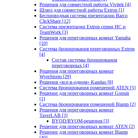
Решения для совместной работы Vivitek
[4]
Шлюз для совместной работы Extron
[1]
Беспроводная система презентации Barco
ClickShare
[12]
Система презентации Extron серии HC и
TeamWork
[3]
Решения для переговорных комнат Yamaha
[10]
Система бронирования переговорных Extron
[4]
Состав системы бронирования
переговорных
[4]
Решения для переговорных комнат
WyreStorm
[29]
Решения «все-в-одном» Kandao
[8]
Система бронирования помещений ATEN
[5]
Решение для переговорных комнат Gonsin
[1]
Система бронирования помещений Biamp
[2]
Решения для переговорных комнат
TaverLAB
[3]
BYOD/BYOM-решения
[3]
Решение для переговорных комнат ATEN
[2]
Решение для переговорных комнат Biamp
[40]