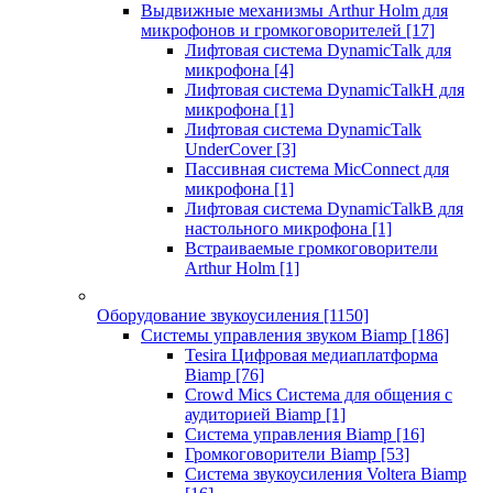
Выдвижные механизмы Arthur Holm для
микрофонов и громкоговорителей
[17]
Лифтовая система DynamicTalk для
микрофона
[4]
Лифтовая система DynamicTalkH для
микрофона
[1]
Лифтовая система DynamicTalk
UnderCover
[3]
Пассивная система MicConnect для
микрофона
[1]
Лифтовая система DynamicTalkB для
настольного микрофона
[1]
Встраиваемые громкоговорители
Arthur Holm
[1]
Оборудование звукоусиления
[1150]
Системы управления звуком Biamp
[186]
Tesira Цифровая медиаплатформа
Biamp
[76]
Crowd Mics Система для общения с
аудиторией Biamp
[1]
Система управления Biamp
[16]
Громкоговорители Biamp
[53]
Система звукоусиления Voltera Biamp