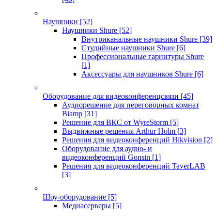
Наушники
[52]
Наушники Shure
[52]
Внутриканальные наушники Shure
[39]
Студийные наушники Shure
[6]
Профессиональные гарнитуры Shure
[1]
Аксессуары для наушников Shure
[6]
Оборудование для видеоконференцсвязи
[45]
Аудиорешение для переговорных комнат
Biamp
[31]
Решение для ВКС от WyreStorm
[5]
Выдвижные решения Arthur Holm
[3]
Решения для видеоконференций Hikvision
[2]
Оборудование для аудио- и
видеоконференций Gonsin
[1]
Решения для видеоконференций TaverLAB
[3]
Шоу-оборудование
[5]
Медиасерверы
[5]