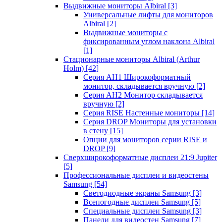
Выдвижные мониторы Albiral
[3]
Универсальные лифты для мониторов
Albiral
[2]
Выдвижные мониторы с
фиксированным углом наклона Albiral
[1]
Стационарные мониторы Albiral (Arthur
Holm)
[42]
Серия AH1 Широкоформатный
монитор, складывается вручную
[2]
Серия AH2 Монитор складывается
вручную
[2]
Серия RISE Настенные мониторы
[14]
Серия DROP Мониторы для установки
в стену
[15]
Опции для мониторов серии RISE и
DROP
[9]
Сверхширокоформатные дисплеи 21:9 Jupiter
[5]
Профессиональные дисплеи и видеостены
Samsung
[54]
Светодиодные экраны Samsung
[3]
Всепогодные дисплеи Samsung
[5]
Специальные дисплеи Samsung
[3]
Панели для видеостен Samsung
[7]