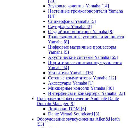
[20]
Звуковые колонны Yamaha
[14]
Настенные громкоговорители Yamaha
[14]
Спикерфоны Yamaha
[5]
Саундбары Yamaha
[3]
Студийные мониторы Yamaha
[8]
Трансляционные усилители мощности
Yamaha
[8]
Цифровые матричные процессоры
Yamaha
[5]
Акустические системы Yamaha
[65]
Портативные системы звукоусиления
Yamaha
[4]
Усилители Yamaha
[16]
Сетевые коммутаторы Yamaha
[12]
Аксессуары Yamaha
[1]
Микшерные консоли Yamaha
[40]
Интерфейсы и конвертеры Yamaha
[23]
Программное обеспечение Audinate Dante
Domain Manager
[9]
Лицензии DDM
[6]
Dante Virtual Soundcard
[3]
Оборудование звукоусиления Allen&Heath
[53]