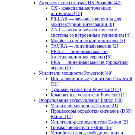
Акустические системы DS Proaudio
[42]
CX - коаксиальные точечные
источники
[15]
PILLAR — звуковые колонны для
архитектурной интеграции
[8]
ANT — активные акустические
системы со встроенным усилением
[4]
Monitor - сценические мониторы
[3]
TAURA — линейный массив
[2]
ERA-i — линейный массив
(инсталляционная версия)
[5]
ERA — линейный массив (прокатная
версия)
[5]
Усилители мощности Powersoft
[49]
Инсталляционные усилители Powersoft
[31]
Туровые усилители Powersoft
[17]
Компактные усилители Powersoft
[1]
Оборудование звукоусиления Extron
[58]
Усилители мощности Extron
[21]
Процессоры обработки сигналов (DSP)
Extron
[17]
Усилители-распределители Extron
[2]
Громкоговорители Extron
[15]
Устройства для деэмбедирования и