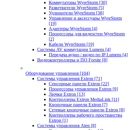
Коммутаторы WyreStorm
[30]
Разветвители WyreStorm
[5]
Удлинители WyreStorm
[38]
Управление и аксессуары WyreStorm
[19]
Адаптеры WyreStorm
[4]
Процессоры для видеостен WyreStorm
[2]
Кабели WyreStorm
[19]
Системы AV коммутации Lumens
[4]
Передача аудио / видео по IP Lumens
[4]
Видеоконтроллеры и ПО Forsite
[8]
Оборудование управления
[104]
Системы управления Extron
[71]
Сенсорные панели Extron
[22]
Процессоры управления Extron
[9]
Лючки Extron
[13]
Контроллеры Extron MediaLink
[11]
Кнопочные панели Extron
[7]
Сетевые кнопочные панели Extron
[8]
Контроллеры рабочего пространства
Extron
[1]
Системы управления Aten
[8]