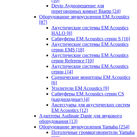
[16]
Devio Аудиорешение для
переговорных комнат Biamp
[24]
Оборудование звукоусиления EM Acoustics
[87]
Акустические системы EM Acoustics
HALO
[8]
Сабвуферы EM Acoustics серии S
[16]
Акустические системы EM Acoustics
серии EMS
[18]
Акустические системы EM Acoustics
серии Reference
[10]
Акустические системы EM Acoustics
серии i
[4]
Сценические мониторы EM Acoustics
[6]
Усилители EM Acoustics
[9]
Сабвуферы EM Acoustics серии CS
(кардиоидные)
[4]
Аксессуары для акустических систем
EM Acoustics
[12]
Адаптеры Audinate Dante для звукового
оборудования
[13]
Оборудование звукоусиления Yamaha
[254]
Потолочные громкоговорители Yamaha