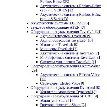
Renkus-Heinz
[23]
Акустические системы Renkus-Heinz
серии C SERIES
[12]
Акустические системы Renkus-Heinz
серии S Series
[3]
Акустические системы TEFRA
[15]
Звуковое оборудование ATEN
[7]
Оборудование звукоусиления TaverLab
[41]
Аудиоинтерфейсы TaverLab
[9]
Аудиопроцессоры TaverLab
[10]
Усилители TaverLab
[9]
Микшеры TaverLab
[2]
Акустические системы TaverLab
[7]
Микрофонные системы TaverLab
[3]
Системы управления TaverLab
[1]
Оборудование звукоусиления Electro-Voice
[29]
Акустические системы Electro-Voice
[21]
Сабвуферы Electro-Voice
[8]
Оборудование звукоусиления Dynacord
[8]
Усилители мощности Dynacord
[8]
Оборудование звукоусиления SHURE
[9]
Усилители Shure
[1]
Громкоговорители Shure
[8]