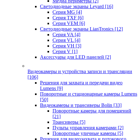
Медиа периметры
[2]
Светодиодные экраны Leyard
[16]
Серия MG
[4]
Серия TXF
[6]
Серия VEM
[6]
Светодиодные экраны LianTronics
[12]
Серия VA
[4]
Серия VL
[4]
Серия VH
[3]
Серия V
[1]
Аксессуары для LED панелей
[2]
Видеокамеры и устройства записи и трансляции
[106]
Решения для захвата и передачи видео
Lumens
[9]
Поворотные и стационарные камеры Lumens
[50]
Видеокамеры и трансиверы Bolin
[33]
Поворотные камеры для помещений
[21]
Трансиверы
[5]
Пульты управления камерами
[2]
Поворотные уличные камеры
[5]
Решения для видеозахвата и потокового