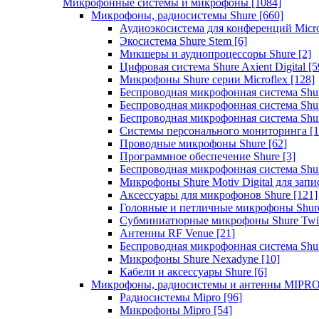
Микрофонные системы и микрофоны
[1084]
Микрофоны, радиосистемы Shure
[660]
Аудиоэкосистема для конференций Micro
Экосистема Shure Stem
[6]
Микшеры и аудиопроцессоры Shure
[2]
Цифровая система Shure Axient Digital
[5
Микрофоны Shure серии Microflex
[128]
Беспроводная микрофонная система Sh
Беспроводная микрофонная система Sh
Беспроводная микрофонная система Sh
Системы персонального мониторинга
[1
Проводные микрофоны Shure
[62]
Программное обеспечение Shure
[3]
Беспроводная микрофонная система Sh
Микрофоны Shure Motiv Digital для зап
Аксессуары для микрофонов Shure
[121]
Головные и петличные микрофоны Shur
Субминиатюрные микрофоны Shure Twi
Антенны RF Venue
[21]
Беспроводная микрофонная система S
Микрофоны Shure Nexadyne
[10]
Кабели и аксессуары Shure
[6]
Микрофоны, радиосистемы и антенны MIPR
Радиосистемы Mipro
[96]
Микрофоны Mipro
[54]