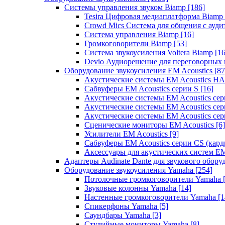
Системы управления звуком Biamp
[186]
Tesira Цифровая медиаплатформа Biamp
Crowd Mics Система для общения с ауд
Система управления Biamp
[16]
Громкоговорители Biamp
[53]
Система звукоусиления Voltera Biamp
[16
Devio Аудиорешение для переговорных
Оборудование звукоусиления EM Acoustics
[87
Акустические системы EM Acoustics 
Сабвуферы EM Acoustics серии S
[16]
Акустические системы EM Acoustics с
Акустические системы EM Acoustics сер
Акустические системы EM Acoustics сер
Сценические мониторы EM Acoustics
[6]
Усилители EM Acoustics
[9]
Сабвуферы EM Acoustics серии CS (кар
Аксессуары для акустических систем EM
Адаптеры Audinate Dante для звукового обор
Оборудование звукоусиления Yamaha
[254]
Потолочные громкоговорители Yamaha
Звуковые колонны Yamaha
[14]
Настенные громкоговорители Yamaha
[1
Спикерфоны Yamaha
[5]
Саундбары Yamaha
[3]
Студийные мониторы Yamaha
[8]