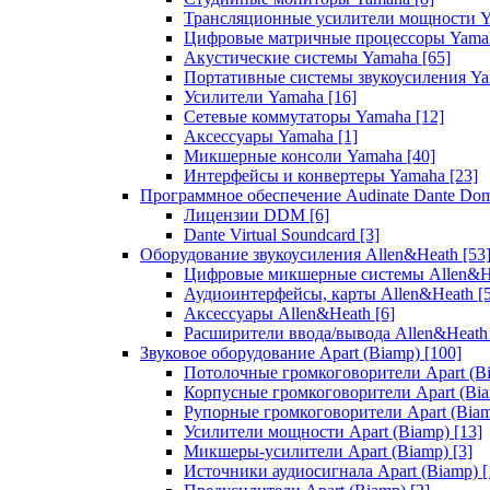
Трансляционные усилители мощности 
Цифровые матричные процессоры Yam
Акустические системы Yamaha
[65]
Портативные системы звукоусиления Y
Усилители Yamaha
[16]
Сетевые коммутаторы Yamaha
[12]
Аксессуары Yamaha
[1]
Микшерные консоли Yamaha
[40]
Интерфейсы и конвертеры Yamaha
[23]
Программное обеспечение Audinate Dante Do
Лицензии DDM
[6]
Dante Virtual Soundcard
[3]
Оборудование звукоусиления Allen&Heath
[53
Цифровые микшерные системы Allen&
Аудиоинтерфейсы, карты Allen&Heath
[
Аксессуары Allen&Heath
[6]
Расширители ввода/вывода Allen&Heat
Звуковое оборудование Apart (Biamp)
[100]
Потолочные громкоговорители Apart (B
Корпусные громкоговорители Apart (Bi
Рупорные громкоговорители Apart (Bia
Усилители мощности Apart (Biamp)
[13]
Микшеры-усилители Apart (Biamp)
[3]
Источники аудиосигнала Apart (Biamp)
[