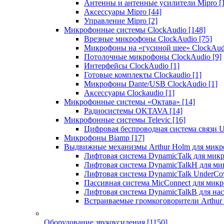
Антенны и антенные усилители Mipro
[
Аксессуары Mipro
[44]
Управление Mipro
[2]
Микрофонные системы ClockAudio
[148]
Врезные микрофоны ClockAudio
[75]
Микрофоны на «гусиной шее» ClockAu
Потолочные микрофоны ClockAudio
[9]
Интерфейсы ClockAudio
[1]
Готовые комплекты Clockaudio
[1]
Микрофоны Dante/USB ClockAudio
[1]
Аксессуары Clockaudio
[1]
Микрофонные системы «Октава»
[14]
Радиосистемы OKTAVA
[14]
Микрофонные системы Televic
[16]
Цифровая беспроводная система связи U
Микрофоны Biamp
[17]
Выдвижные механизмы Arthur Holm для микр
Лифтовая система DynamicTalk для ми
Лифтовая система DynamicTalkH для м
Лифтовая система DynamicTalk UnderCo
Пассивная система MicConnect для мик
Лифтовая система DynamicTalkB для на
Встраиваемые громкоговорители Arthu
Оборудование звукоусиления
[1150]