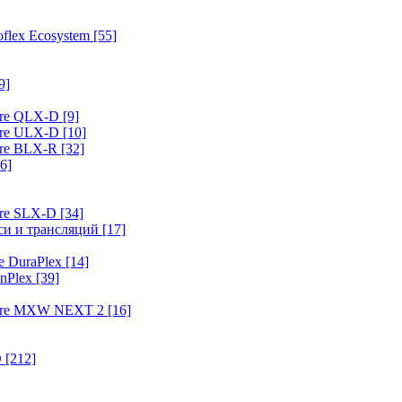
flex Ecosystem
[55]
9]
ure QLX-D
[9]
ure ULX-D
[10]
ure BLX-R
[32]
6]
ure SLX-D
[34]
иси и трансляций
[17]
e DuraPlex
[14]
nPlex
[39]
hure MXW NEXT 2
[16]
O
[212]