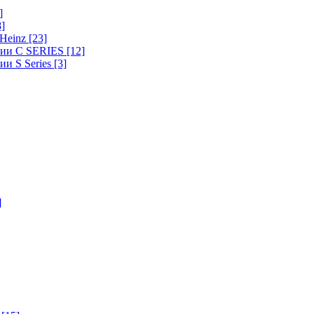
]
8]
-Heinz
[23]
ерии C SERIES
[12]
ии S Series
[3]
]