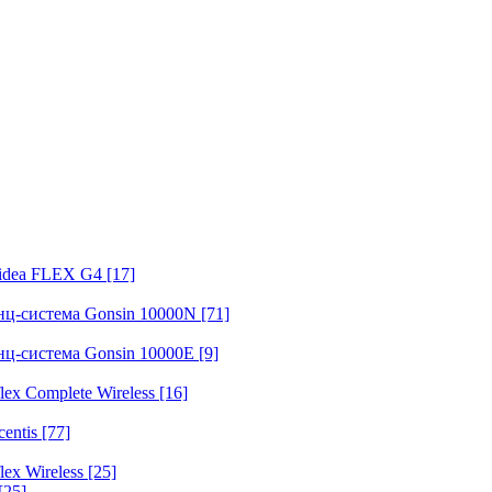
fidea FLEX G4
[17]
нц-система Gonsin 10000N
[71]
нц-система Gonsin 10000E
[9]
ex Complete Wireless
[16]
entis
[77]
ex Wireless
[25]
[25]