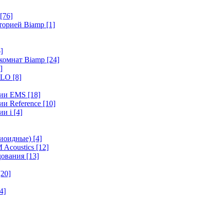
[76]
иторией Biamp
[1]
]
 комнат Biamp
[24]
]
HALO
[8]
ерии EMS
[18]
ии Reference
[10]
ии i
[4]
диоидные)
[4]
 Acoustics
[12]
удования
[13]
[20]
4]