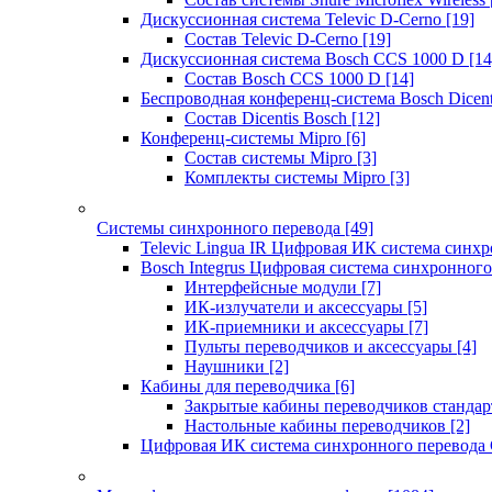
Дискуссионная система Televic D-Cerno
[19]
Состав Televic D-Cerno
[19]
Дискуссионная система Bosch CCS 1000 D
[14
Состав Bosch CCS 1000 D
[14]
Беспроводная конференц-система Bosch Dicen
Состав Dicentis Bosch
[12]
Конференц-системы Mipro
[6]
Состав системы Mipro
[3]
Комплекты системы Mipro
[3]
Системы синхронного перевода
[49]
Televic Lingua IR Цифровая ИК система синхр
Bosch Integrus Цифровая система синхронного
Интерфейсные модули
[7]
ИК-излучатели и аксессуары
[5]
ИК-приемники и аксессуары
[7]
Пульты переводчиков и аксессуары
[4]
Наушники
[2]
Кабины для переводчика
[6]
Закрытые кабины переводчиков стандар
Настольные кабины переводчиков
[2]
Цифровая ИК система синхронного перевода