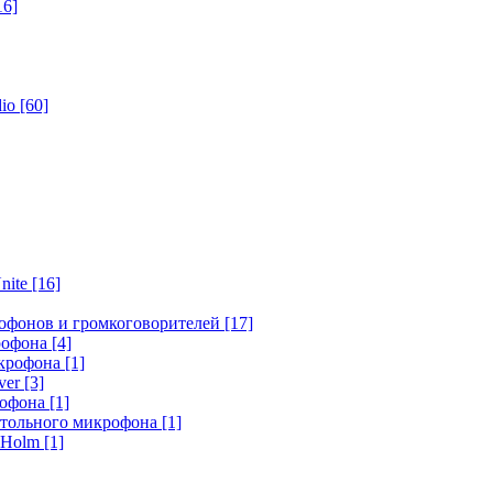
16]
dio
[60]
nite
[16]
офонов и громкоговорителей
[17]
крофона
[4]
икрофона
[1]
ver
[3]
рофона
[1]
стольного микрофона
[1]
r Holm
[1]