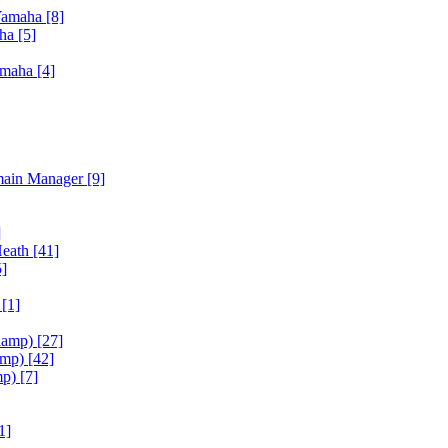
Yamaha
[8]
aha
[5]
amaha
[4]
main Manager
[9]
]
Heath
[41]
5]
h
[1]
iamp)
[27]
amp)
[42]
mp)
[7]
1]