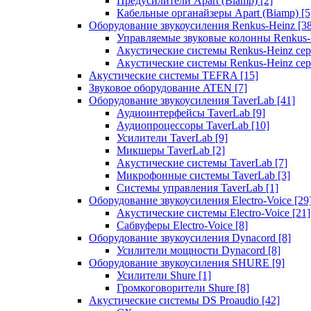
Предусилители Apart (Biamp)
[2]
Кабельные органайзеры Apart (Biamp)
[5
Оборудование звукоусиления Renkus-Heinz
[3
Управляемые звуковые колонны Renkus
Акустические системы Renkus-Heinz с
Акустические системы Renkus-Heinz сер
Акустические системы TEFRA
[15]
Звуковое оборудование ATEN
[7]
Оборудование звукоусиления TaverLab
[41]
Аудиоинтерфейсы TaverLab
[9]
Аудиопроцессоры TaverLab
[10]
Усилители TaverLab
[9]
Микшеры TaverLab
[2]
Акустические системы TaverLab
[7]
Микрофонные системы TaverLab
[3]
Системы управления TaverLab
[1]
Оборудование звукоусиления Electro-Voice
[29
Акустические системы Electro-Voice
[21]
Сабвуферы Electro-Voice
[8]
Оборудование звукоусиления Dynacord
[8]
Усилители мощности Dynacord
[8]
Оборудование звукоусиления SHURE
[9]
Усилители Shure
[1]
Громкоговорители Shure
[8]
Акустические системы DS Proaudio
[42]