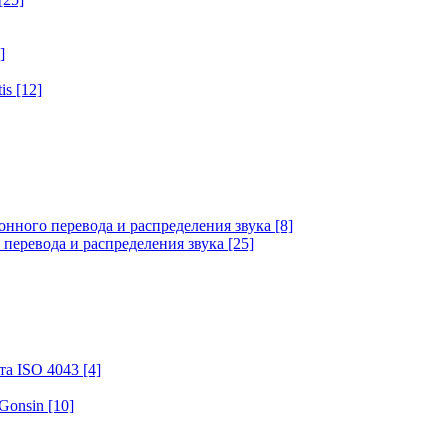
]
tis
[12]
онного перевода и распределения звука
[8]
 перевода и распределения звука
[25]
та ISO 4043
[4]
 Gonsin
[10]