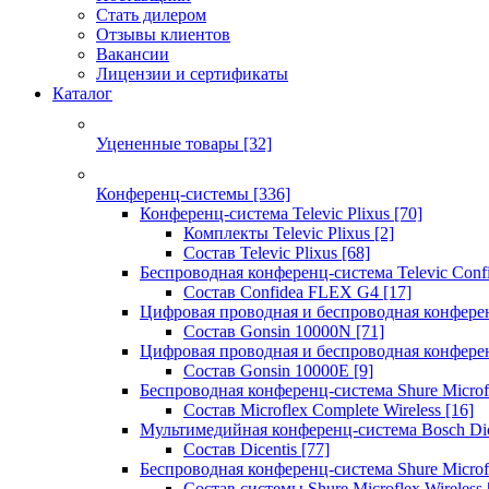
Стать дилером
Отзывы клиентов
Вакансии
Лицензии и сертификаты
Каталог
Уцененные товары
[32]
Конференц-системы
[336]
Конференц-система Televic Plixus
[70]
Комплекты Televic Plixus
[2]
Состав Televic Plixus
[68]
Беспроводная конференц-система Televic Con
Состав Confidea FLEX G4
[17]
Цифровая проводная и беспроводная конфере
Состав Gonsin 10000N
[71]
Цифровая проводная и беспроводная конфере
Состав Gonsin 10000E
[9]
Беспроводная конференц-система Shure Microfl
Состав Microflex Complete Wireless
[16]
Мультимедийная конференц-система Bosch Dic
Состав Dicentis
[77]
Беспроводная конференц-система Shure Microfl
Состав системы Shure Microflex Wireless