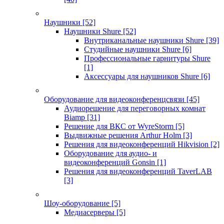
Наушники
[52]
Наушники Shure
[52]
Внутриканальные наушники Shure
[39]
Студийные наушники Shure
[6]
Профессиональные гарнитуры Shure
[1]
Аксессуары для наушников Shure
[6]
Оборудование для видеоконференцсвязи
[45]
Аудиорешение для переговорных комнат
Biamp
[31]
Решение для ВКС от WyreStorm
[5]
Выдвижные решения Arthur Holm
[3]
Решения для видеоконференций Hikvision
[2]
Оборудование для аудио- и
видеоконференций Gonsin
[1]
Решения для видеоконференций TaverLAB
[3]
Шоу-оборудование
[5]
Медиасерверы
[5]