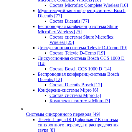
Состав Microflex Complete Wireless
[16]
Мультимедийная конференц-система Bosch
Dicentis
[77]
Состав Dicentis
[77]
Беспроводная конференц-система Shure
Microflex Wireless
[25]
Состав системы Shure Microflex
Wireless
[25]
Дискуссионная система Televic D-Cerno
[19]
Состав Televic D-Cerno
[19]
Дискуссионная система Bosch CCS 1000 D
[14]
Состав Bosch CCS 1000 D
[14]
Беспроводная конференц-система Bosch
Dicentis
[12]
Состав Dicentis Bosch
[12]
Конференц-системы Mipro
[6]
Состав системы Mipro
[3]
Комплекты системы Mipro
[3]
Системы синхронного перевода
[49]
Televic Lingua IR Цифровая ИК система
синхронного перевода и распределения
звука
[8]