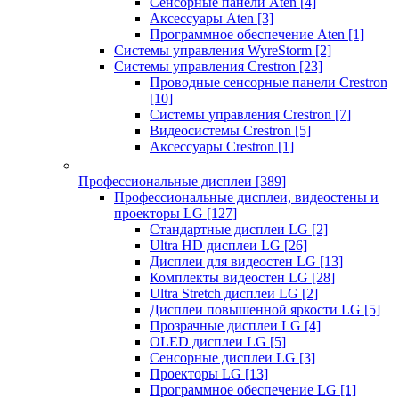
Сенсорные панели Aten
[4]
Аксессуары Aten
[3]
Программное обеспечение Aten
[1]
Системы управления WyreStorm
[2]
Системы управления Crestron
[23]
Проводные сенсорные панели Crestron
[10]
Системы управления Crestron
[7]
Видеосистемы Crestron
[5]
Аксессуары Crestron
[1]
Профессиональные дисплеи
[389]
Профессиональные дисплеи, видеостены и
проекторы LG
[127]
Стандартные дисплеи LG
[2]
Ultra HD дисплеи LG
[26]
Дисплеи для видеостен LG
[13]
Комплекты видеостен LG
[28]
Ultra Stretch дисплеи LG
[2]
Дисплеи повышенной яркости LG
[5]
Прозрачные дисплеи LG
[4]
OLED дисплеи LG
[5]
Сенсорные дисплеи LG
[3]
Проекторы LG
[13]
Программное обеспечение LG
[1]