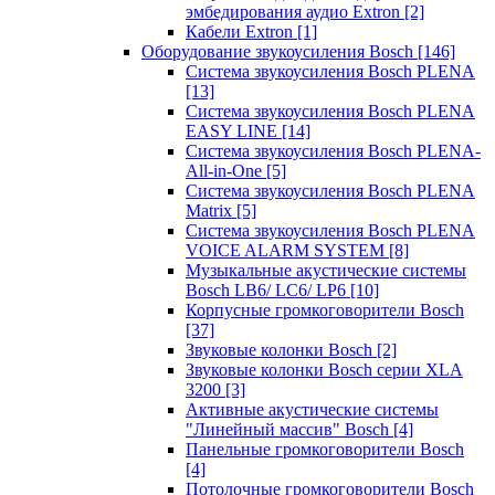
эмбедирования аудио Extron
[2]
Кабели Extron
[1]
Оборудование звукоусиления Bosch
[146]
Система звукоусиления Bosch PLENA
[13]
Система звукоусиления Bosch PLENA
EASY LINE
[14]
Система звукоусиления Bosch PLENA-
All-in-One
[5]
Система звукоусиления Bosch PLENA
Matrix
[5]
Система звукоусиления Bosch PLENA
VOICE ALARM SYSTEM
[8]
Музыкальные акустические системы
Bosch LB6/ LC6/ LP6
[10]
Корпусные громкоговорители Bosch
[37]
Звуковые колонки Bosch
[2]
Звуковые колонки Bosch серии XLA
3200
[3]
Активные акустические системы
"Линейный массив" Bosch
[4]
Панельные громкоговорители Bosch
[4]
Потолочные громкоговорители Bosch