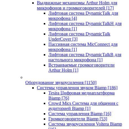
Выдвижные механизмы Arthur Holm для
микрофонов и громкоговорителей
[17]
Лифтовая система DynamicTalk для
микрофона
[4]
Лифтовая система DynamicTalkH для
микрофона
[1]
Лифтовая система DynamicTalk
UnderCover
[3]
Пассивная система MicConnect для
микрофона
[1]
Лифтовая система DynamicTalkB для
настольного микрофона
[1]
Встраиваемые громкоговорители
Arthur Holm
[1]
Оборудование звукоусиления
[1150]
Системы управления звуком Biamp
[186]
Tesira Цифровая медиаплатформа
Biamp
[76]
Crowd Mics Система для общения с
аудиторией Biamp
[1]
Система управления Biamp
[16]
Громкоговорители Biamp
[53]
Система звукоусиления Voltera Biamp