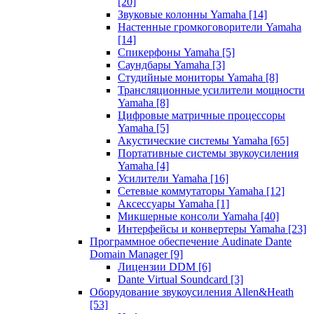
[20]
Звуковые колонны Yamaha
[14]
Настенные громкоговорители Yamaha
[14]
Спикерфоны Yamaha
[5]
Саундбары Yamaha
[3]
Студийные мониторы Yamaha
[8]
Трансляционные усилители мощности
Yamaha
[8]
Цифровые матричные процессоры
Yamaha
[5]
Акустические системы Yamaha
[65]
Портативные системы звукоусиления
Yamaha
[4]
Усилители Yamaha
[16]
Сетевые коммутаторы Yamaha
[12]
Аксессуары Yamaha
[1]
Микшерные консоли Yamaha
[40]
Интерфейсы и конвертеры Yamaha
[23]
Программное обеспечение Audinate Dante
Domain Manager
[9]
Лицензии DDM
[6]
Dante Virtual Soundcard
[3]
Оборудование звукоусиления Allen&Heath
[53]