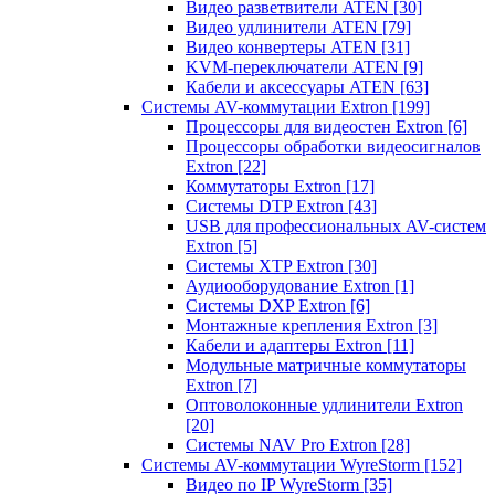
Видео разветвители ATEN
[30]
Видео удлинители ATEN
[79]
Видео конвертеры ATEN
[31]
KVM-переключатели ATEN
[9]
Кабели и аксессуары ATEN
[63]
Системы AV-коммутации Extron
[199]
Процессоры для видеостен Extron
[6]
Процессоры обработки видеосигналов
Extron
[22]
Коммутаторы Extron
[17]
Системы DTP Extron
[43]
USB для профессиональных AV-систем
Extron
[5]
Системы XTP Extron
[30]
Аудиооборудование Extron
[1]
Системы DXP Extron
[6]
Монтажные крепления Extron
[3]
Кабели и адаптеры Extron
[11]
Модульные матричные коммутаторы
Extron
[7]
Оптоволоконные удлинители Extron
[20]
Системы NAV Pro Extron
[28]
Системы AV-коммутации WyreStorm
[152]
Видео по IP WyreStorm
[35]