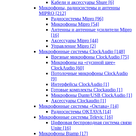
Кабели и аксессуары Shure
[6]
Микрофоны, радиосистемы и антенны
MIPRO
[212]
Радиосистемы Mipro
[96]
Микрофоны Mipro
[54]
Антенны и антенные усилители Mipro
[16]
Аксессуары Mipro
[44]
Управление Mipro
[2]
Микрофонные системы ClockAudio
[148]
Врезные микрофоны ClockAudio
[75]
Микрофоны на «гусиной шее»
ClockAudio
[60]
Потолочные микрофоны ClockAudio
[9]
Интерфейсы ClockAudio
[1]
Готовые комплекты Clockaudio
[1]
Микрофоны Dante/USB ClockAudio
[1]
Аксессуары Clockaudio
[1]
Микрофонные системы «Октава»
[14]
Радиосистемы OKTAVA
[14]
Микрофонные системы Televic
[16]
Цифровая беспроводная система связи
Unite
[16]
Микрофоны Biamp
[17]