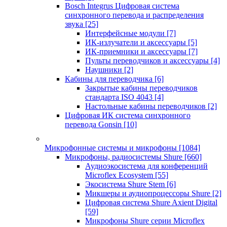
Bosch Integrus Цифровая система
синхронного перевода и распределения
звука
[25]
Интерфейсные модули
[7]
ИК-излучатели и аксессуары
[5]
ИК-приемники и аксессуары
[7]
Пульты переводчиков и аксессуары
[4]
Наушники
[2]
Кабины для переводчика
[6]
Закрытые кабины переводчиков
стандарта ISO 4043
[4]
Настольные кабины переводчиков
[2]
Цифровая ИК система синхронного
перевода Gonsin
[10]
Микрофонные системы и микрофоны
[1084]
Микрофоны, радиосистемы Shure
[660]
Аудиоэкосистема для конференций
Microflex Ecosystem
[55]
Экосистема Shure Stem
[6]
Микшеры и аудиопроцессоры Shure
[2]
Цифровая система Shure Axient Digital
[59]
Микрофоны Shure серии Microflex