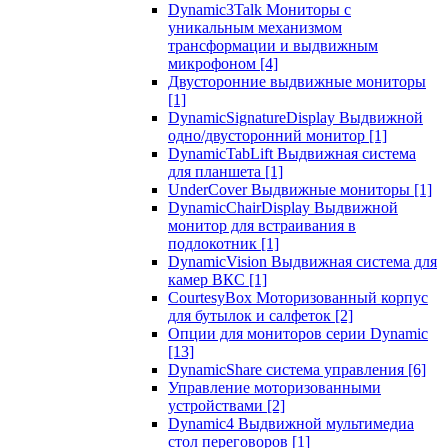
Dynamic3Talk Мониторы с
уникальным механизмом
трансформации и выдвижным
микрофоном
[4]
Двусторонние выдвижные мониторы
[1]
DynamicSignatureDisplay Выдвижной
одно/двусторонний монитор
[1]
DynamicTabLift Выдвижная система
для планшета
[1]
UnderCover Выдвижные мониторы
[1]
DynamicChairDisplay Выдвижной
монитор для встраивания в
подлокотник
[1]
DynamicVision Выдвижная система для
камер ВКС
[1]
CourtesyBox Моторизованный корпус
для бутылок и салфеток
[2]
Опции для мониторов серии Dynamic
[13]
DynamicShare система управления
[6]
Управление моторизованными
устройствами
[2]
Dynamic4 Выдвижной мультимедиа
стол переговоров
[1]