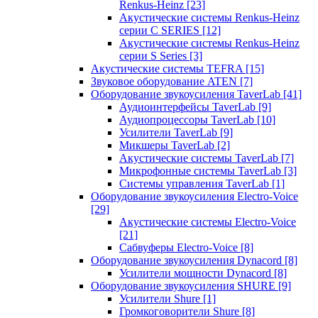
Renkus-Heinz
[23]
Акустические системы Renkus-Heinz
серии C SERIES
[12]
Акустические системы Renkus-Heinz
серии S Series
[3]
Акустические системы TEFRA
[15]
Звуковое оборудование ATEN
[7]
Оборудование звукоусиления TaverLab
[41]
Аудиоинтерфейсы TaverLab
[9]
Аудиопроцессоры TaverLab
[10]
Усилители TaverLab
[9]
Микшеры TaverLab
[2]
Акустические системы TaverLab
[7]
Микрофонные системы TaverLab
[3]
Системы управления TaverLab
[1]
Оборудование звукоусиления Electro-Voice
[29]
Акустические системы Electro-Voice
[21]
Сабвуферы Electro-Voice
[8]
Оборудование звукоусиления Dynacord
[8]
Усилители мощности Dynacord
[8]
Оборудование звукоусиления SHURE
[9]
Усилители Shure
[1]
Громкоговорители Shure
[8]