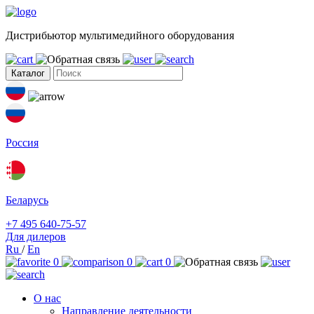
Дистрибьютор мультимедийного оборудования
Каталог
Россия
Беларусь
+7 495 640-75-57
Для дилеров
Ru
/
En
0
0
0
О нас
Направление деятельности