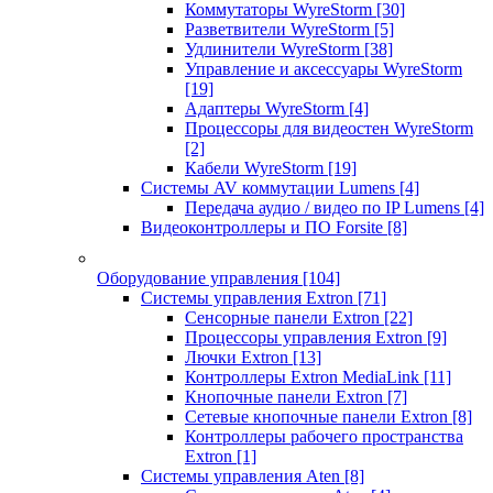
Коммутаторы WyreStorm
[30]
Разветвители WyreStorm
[5]
Удлинители WyreStorm
[38]
Управление и аксессуары WyreStorm
[19]
Адаптеры WyreStorm
[4]
Процессоры для видеостен WyreStorm
[2]
Кабели WyreStorm
[19]
Системы AV коммутации Lumens
[4]
Передача аудио / видео по IP Lumens
[4]
Видеоконтроллеры и ПО Forsite
[8]
Оборудование управления
[104]
Системы управления Extron
[71]
Сенсорные панели Extron
[22]
Процессоры управления Extron
[9]
Лючки Extron
[13]
Контроллеры Extron MediaLink
[11]
Кнопочные панели Extron
[7]
Сетевые кнопочные панели Extron
[8]
Контроллеры рабочего пространства
Extron
[1]
Системы управления Aten
[8]