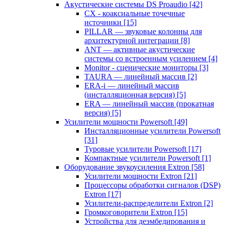
Акустические системы DS Proaudio
[42]
CX - коаксиальные точечные
источники
[15]
PILLAR — звуковые колонны для
архитектурной интеграции
[8]
ANT — активные акустические
системы со встроенным усилением
[4]
Monitor - сценические мониторы
[3]
TAURA — линейный массив
[2]
ERA-i — линейный массив
(инсталляционная версия)
[5]
ERA — линейный массив (прокатная
версия)
[5]
Усилители мощности Powersoft
[49]
Инсталляционные усилители Powersoft
[31]
Туровые усилители Powersoft
[17]
Компактные усилители Powersoft
[1]
Оборудование звукоусиления Extron
[58]
Усилители мощности Extron
[21]
Процессоры обработки сигналов (DSP)
Extron
[17]
Усилители-распределители Extron
[2]
Громкоговорители Extron
[15]
Устройства для деэмбедирования и