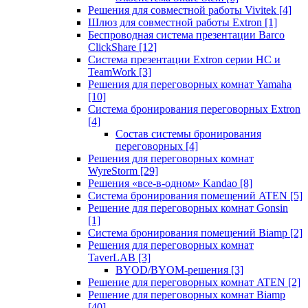
Решения для совместной работы Vivitek
[4]
Шлюз для совместной работы Extron
[1]
Беспроводная система презентации Barco
ClickShare
[12]
Система презентации Extron серии HC и
TeamWork
[3]
Решения для переговорных комнат Yamaha
[10]
Система бронирования переговорных Extron
[4]
Состав системы бронирования
переговорных
[4]
Решения для переговорных комнат
WyreStorm
[29]
Решения «все-в-одном» Kandao
[8]
Система бронирования помещений ATEN
[5]
Решение для переговорных комнат Gonsin
[1]
Система бронирования помещений Biamp
[2]
Решения для переговорных комнат
TaverLAB
[3]
BYOD/BYOM-решения
[3]
Решение для переговорных комнат ATEN
[2]
Решение для переговорных комнат Biamp
[40]