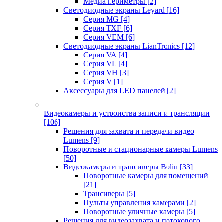
Медиа периметры
[2]
Светодиодные экраны Leyard
[16]
Серия MG
[4]
Серия TXF
[6]
Серия VEM
[6]
Светодиодные экраны LianTronics
[12]
Серия VA
[4]
Серия VL
[4]
Серия VH
[3]
Серия V
[1]
Аксессуары для LED панелей
[2]
Видеокамеры и устройства записи и трансляции
[106]
Решения для захвата и передачи видео
Lumens
[9]
Поворотные и стационарные камеры Lumens
[50]
Видеокамеры и трансиверы Bolin
[33]
Поворотные камеры для помещений
[21]
Трансиверы
[5]
Пульты управления камерами
[2]
Поворотные уличные камеры
[5]
Решения для видеозахвата и потокового