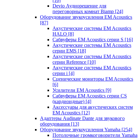
[16]
Devio Аудиорешение для
переговорных комнат Biamp
[24]
Оборудование звукоусиления EM Acoustics
[87]
Акустические системы EM Acoustics
HALO
[8]
Сабвуферы EM Acoustics серии S
[16]
Акустические системы EM Acoustics
серии EMS
[18]
Акустические системы EM Acoustics
серии Reference
[10]
Акустические системы EM Acoustics
серии i
[4]
Сценические мониторы EM Acoustics
[6]
Усилители EM Acoustics
[9]
Сабвуферы EM Acoustics серии CS
(кардиоидные)
[4]
Аксессуары для акустических систем
EM Acoustics
[12]
Адаптеры Audinate Dante для звукового
оборудования
[13]
Оборудование звукоусиления Yamaha
[254]
Потолочные громкоговорители Yamaha