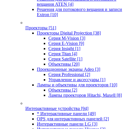
вещания ATEN
[4]
Решения для потокового вещания и записи
Extron
[10]
Проекторы
[51]
Проекторы Digital Projection
[38]
Серия M-Vision
[3]
Серия E-Vision
[9]
Серия Insight
[1]
Серия Titan
[4]
Серия Satellite
[1]
Объективы
[20]
Проекционные экраны Adeo
[3]
Серия Professional
[2]
Управление и аксессуары
[1]
Лампы и объективы для проекторов
[10]
Объективы
[2]
Лампы проекторов Hitachi, Maxell
[8]
Интерактивные устройства
[94]
* Интерактивные панели
[49]
OPS для интерактивных панелей
[2]
Интерактивные панели LG
[3]