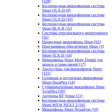
[128]
Беспроводная микрофонная система
Shure QLX-D
[9]
Беспроводная микрофонная система
Shure ULX-D
[10]
Беспроводная микрофонная система
Shure BLX-R
[32]
Системы персонального мониторинга
[16]
Проводные микрофоны Shure
[62]
Программное обеспечение Shure
[3]
Беспроводная микрофонная система
Shure SLX-D
[34]
Микрофоны Shure Motiv Digital для
записи и трансляций
[17]
Аксессуары для микрофонов Shure
[121]
Головные и петличные микрофоны
Shure DuraPlex
[14]
Субминиатюрные микрофоны Shure
TwinPlex
[39]
Антенны RF Venue
[21]
Беспроводная микрофонная система
Shure MXW NEXT 2
[16]
Микрофоны Shure Nexadyne
[10]