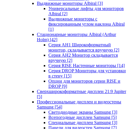
Выдвижные мониторы Albiral
[3]
Универсальные лифты для мониторов
Albiral
[2]
Выдвижные мониторы с
фиксированным углом наклона Albiral
[1]
Стационарные мониторы Albiral (Arthur
Holm)
[42]
Серия AH1 Широкоформатный
монитор, складывается вручную
[2]
Серия AH2 Монитор складывается
вручную
[2]
Серия RISE Настенные мониторы
[14]
Серия DROP Мониторы для установки
в стену
[15]
Опции для мониторов серии RISE и
DROP
[9]
Сверхширокоформатные дисплеи 21:9 Jupiter
[5]
Профессиональные дисплеи и видеостены
Samsung
[54]
Светодиодные экраны Samsung
[3]
Всепогодные дисплеи Samsung
[5]
Специальные дисплеи Samsung
[3]
Панели для видеостен Samsung
[7]