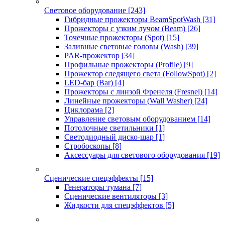
Световое оборудование
[243]
Гибридные прожекторы BeamSpotWash
[31]
Прожекторы с узким лучом (Beam)
[26]
Точечные прожекторы (Spot)
[15]
Заливные световые головы (Wash)
[39]
PAR-прожектор
[34]
Профильные прожекторы (Profile)
[9]
Прожектор следящего света (FollowSpot)
[2]
LED-бар (Bar)
[4]
Прожекторы с линзой Френеля (Fresnel)
[14]
Линейные прожекторы (Wall Washer)
[24]
Циклорама
[2]
Управление световым оборудованием
[14]
Потолочные светильники
[1]
Светодиодный диско-шар
[1]
Стробоскопы
[8]
Аксессуары для светового оборудования
[19]
Сценические спецэффекты
[15]
Генераторы тумана
[7]
Сценические вентиляторы
[3]
Жидкости для спецэффектов
[5]