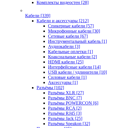
Комплекты видеостен
[28]
Кабели
[339]
Кабели и аксессуары
[212]
Спикерные кабели
[57]
Микрофонные кабели
[30]
Сетевые кабели
[67]
Инструментальный кабель
[1]
Аудиокабели
[3]
Кабельные оплетки
[1]
Коаксиальные кабели
[2]
HDMI кабели
[25]
Интерфейсные кабели
[14]
USB кабели / удлинители
[10]
Силовые кабели
[1]
Аксессуары
[1]
Разъёмы
[102]
Разъёмы XLR
[27]
Разъёмы BNC
[7]
Разъёмы POWERCON
[6]
Разъёмы RCA
[2]
Разъёмы RJ45
[3]
Разъёмы Jack
[25]
Разъёмы Speakon
[32]