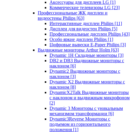
Аксессуары для дисплеев LG
[1]
Коммерческие телевизоры LG
[23]
Профессиональные ЖК дисплеи и
видеостены Philips
[63]
Интерактивные дисплеи Philips
[11]
Дисплеи для видеостен Philips
[5]
Профессиональные дисплеи Philips
[43]
Особо яркие дисплеи Philips
[1]
Цифровые вывески E-Paper Philips
[3]
Выдвижные мониторы Arthur Holm
[63]
Dynamic 1Н Складные мониторы
[3]
DB2 и DB3 Выдвижные мониторы с
наклоном
[6]
Dynamic2 Выдвижные мониторы с
наклоном
[3]
Dynamic X2 Выдвижные мониторы с
наклоном
[8]
DynamicX2Talk Выдвижные мониторы
с наклоном и выдвижным микрофоном
[2]
Dynamic 3 Мониторы с уникальным
механизмом трансформации
[6]
Dynamic3Reverse Мониторы с
подъемом из горизонтального
положения
[1]