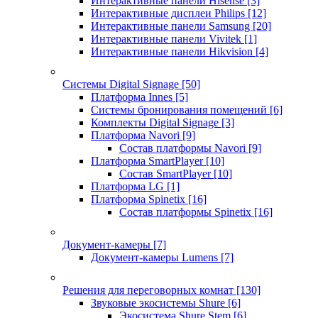
Интерактивные панели Hisense
[3]
Интерактивные дисплеи Philips
[12]
Интерактивные панели Samsung
[20]
Интерактивные панели Vivitek
[1]
Интерактивные панели Hikvision
[4]
Системы Digital Signage
[50]
Платформа Innes
[5]
Системы бронирования помещений
[6]
Комплекты Digital Signage
[3]
Платформа Navori
[9]
Состав платформы Navori
[9]
Платформа SmartPlayer
[10]
Состав SmartPlayer
[10]
Платформа LG
[1]
Платформа Spinetix
[16]
Состав платформы Spinetix
[16]
Документ-камеры
[7]
Документ-камеры Lumens
[7]
Решения для переговорных комнат
[130]
Звуковые экосистемы Shure
[6]
Экосистема Shure Stem
[6]