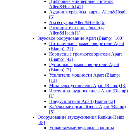
Цифровые микшерные системы
Allen&Heath
[41]
Аудиоинтерфейсы, карты Allen&Heath
[5]
Аксессуары Allen&Heath
[6]
Расширители ввода/вывода
Allen&Heath
[1]
Звуковое оборудование Apart (Biamp)
[100]
Потолочные громкоговорители Apart
(Biamp)
[27]
Корпусные громкоговорители Apart
(Biamp)
[42]
Рупорные громкоговорители Apart
(Biamp)
[7]
Усилители мощности Apart (Biamp)
[13]
Микшеры-усилители Apart (Biamp)
[3]
Источники аудиосигнала Apart (Biamp)
[1]
Предусилители Apart (Biamp)
[2]
Кабельные органайзеры Apart (Biamp)
[5]
Оборудование звукоусиления Renkus-Heinz
[38]
Управляемые звуковые колонны