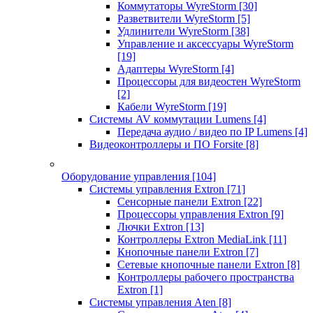
Коммутаторы WyreStorm
[30]
Разветвители WyreStorm
[5]
Удлинители WyreStorm
[38]
Управление и аксессуары WyreStorm
[19]
Адаптеры WyreStorm
[4]
Процессоры для видеостен WyreStorm
[2]
Кабели WyreStorm
[19]
Системы AV коммутации Lumens
[4]
Передача аудио / видео по IP Lumens
[4]
Видеоконтроллеры и ПО Forsite
[8]
Оборудование управления
[104]
Системы управления Extron
[71]
Сенсорные панели Extron
[22]
Процессоры управления Extron
[9]
Лючки Extron
[13]
Контроллеры Extron MediaLink
[11]
Кнопочные панели Extron
[7]
Сетевые кнопочные панели Extron
[8]
Контроллеры рабочего пространства
Extron
[1]
Системы управления Aten
[8]