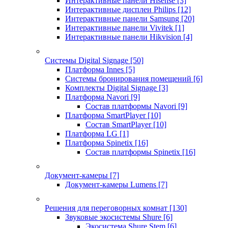
Интерактивные панели Hisense
[3]
Интерактивные дисплеи Philips
[12]
Интерактивные панели Samsung
[20]
Интерактивные панели Vivitek
[1]
Интерактивные панели Hikvision
[4]
Системы Digital Signage
[50]
Платформа Innes
[5]
Системы бронирования помещений
[6]
Комплекты Digital Signage
[3]
Платформа Navori
[9]
Состав платформы Navori
[9]
Платформа SmartPlayer
[10]
Состав SmartPlayer
[10]
Платформа LG
[1]
Платформа Spinetix
[16]
Состав платформы Spinetix
[16]
Документ-камеры
[7]
Документ-камеры Lumens
[7]
Решения для переговорных комнат
[130]
Звуковые экосистемы Shure
[6]
Экосистема Shure Stem
[6]