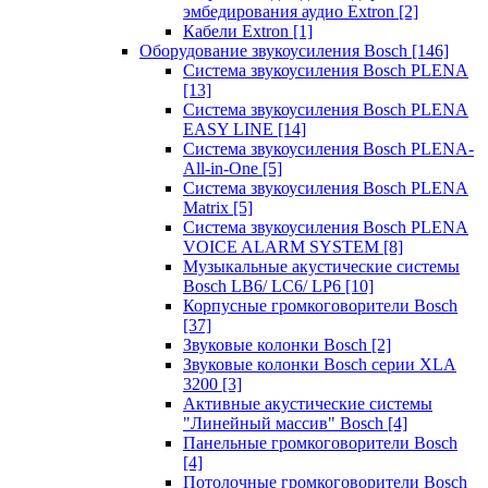
эмбедирования аудио Extron
[2]
Кабели Extron
[1]
Оборудование звукоусиления Bosch
[146]
Система звукоусиления Bosch PLENA
[13]
Система звукоусиления Bosch PLENA
EASY LINE
[14]
Система звукоусиления Bosch PLENA-
All-in-One
[5]
Система звукоусиления Bosch PLENA
Matrix
[5]
Система звукоусиления Bosch PLENA
VOICE ALARM SYSTEM
[8]
Музыкальные акустические системы
Bosch LB6/ LC6/ LP6
[10]
Корпусные громкоговорители Bosch
[37]
Звуковые колонки Bosch
[2]
Звуковые колонки Bosch серии XLA
3200
[3]
Активные акустические системы
"Линейный массив" Bosch
[4]
Панельные громкоговорители Bosch
[4]
Потолочные громкоговорители Bosch