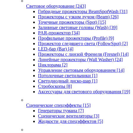
Световое оборудование
[243]
Гибридные прожекторы BeamSpotWash
[31]
Прожекторы с узким лучом (Beam)
[26]
Точечные прожекторы (Spot)
[15]
Заливные световые головы (Wash)
[39]
PAR-прожектор
[34]
Профильные прожекторы (Profile)
[9]
Прожектор следящего света (FollowSpot)
[2]
LED-бар (Bar)
[4]
Прожекторы с линзой Френеля (Fresnel)
[14]
Линейные прожекторы (Wall Washer)
[24]
Циклорама
[2]
Управление световым оборудованием
[14]
Потолочные светильники
[1]
Светодиодный диско-шар
[1]
Стробоскопы
[8]
Аксессуары для светового оборудования
[19]
Сценические спецэффекты
[15]
Генераторы тумана
[7]
Сценические вентиляторы
[3]
Жидкости для спецэффектов
[5]