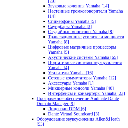
[20]
Звуковые колонны Yamaha
[14]
Настенные громкоговорители Yamaha
[14]
Спикерфоны Yamaha
[5]
Саундбары Yamaha
[3]
Студийные мониторы Yamaha
[8]
Трансляционные усилители мощности
Yamaha
[8]
Цифровые матричные процессоры
Yamaha
[5]
Акустические системы Yamaha
[65]
Портативные системы звукоусиления
Yamaha
[4]
Усилители Yamaha
[16]
Сетевые коммутаторы Yamaha
[12]
Аксессуары Yamaha
[1]
Микшерные консоли Yamaha
[40]
Интерфейсы и конвертеры Yamaha
[23]
Программное обеспечение Audinate Dante
Domain Manager
[9]
Лицензии DDM
[6]
Dante Virtual Soundcard
[3]
Оборудование звукоусиления Allen&Heath
[53]