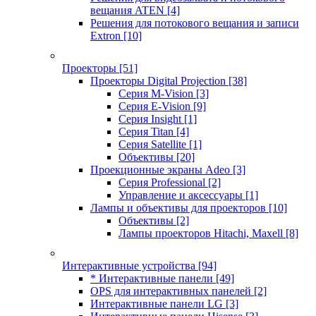
вещания ATEN
[4]
Решения для потокового вещания и записи
Extron
[10]
Проекторы
[51]
Проекторы Digital Projection
[38]
Серия M-Vision
[3]
Серия E-Vision
[9]
Серия Insight
[1]
Серия Titan
[4]
Серия Satellite
[1]
Объективы
[20]
Проекционные экраны Adeo
[3]
Серия Professional
[2]
Управление и аксессуары
[1]
Лампы и объективы для проекторов
[10]
Объективы
[2]
Лампы проекторов Hitachi, Maxell
[8]
Интерактивные устройства
[94]
* Интерактивные панели
[49]
OPS для интерактивных панелей
[2]
Интерактивные панели LG
[3]