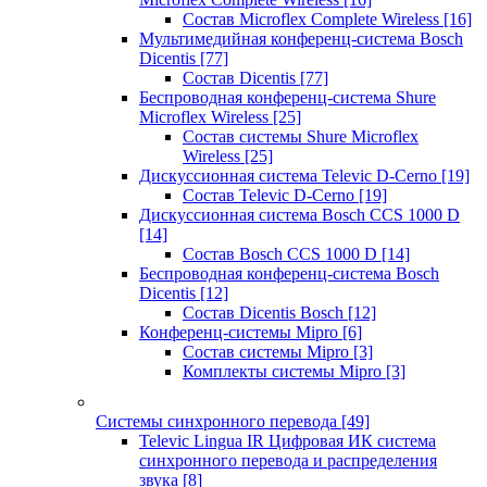
Состав Microflex Complete Wireless
[16]
Мультимедийная конференц-система Bosch
Dicentis
[77]
Состав Dicentis
[77]
Беспроводная конференц-система Shure
Microflex Wireless
[25]
Состав системы Shure Microflex
Wireless
[25]
Дискуссионная система Televic D-Cerno
[19]
Состав Televic D-Cerno
[19]
Дискуссионная система Bosch CCS 1000 D
[14]
Состав Bosch CCS 1000 D
[14]
Беспроводная конференц-система Bosch
Dicentis
[12]
Состав Dicentis Bosch
[12]
Конференц-системы Mipro
[6]
Состав системы Mipro
[3]
Комплекты системы Mipro
[3]
Системы синхронного перевода
[49]
Televic Lingua IR Цифровая ИК система
синхронного перевода и распределения
звука
[8]