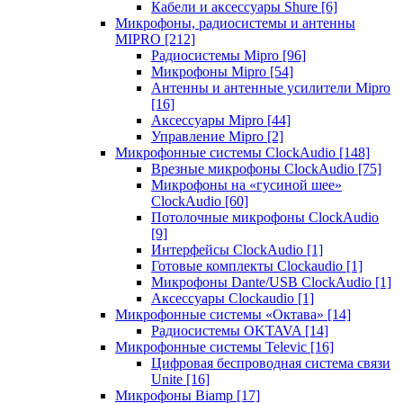
Кабели и аксессуары Shure
[6]
Микрофоны, радиосистемы и антенны
MIPRO
[212]
Радиосистемы Mipro
[96]
Микрофоны Mipro
[54]
Антенны и антенные усилители Mipro
[16]
Аксессуары Mipro
[44]
Управление Mipro
[2]
Микрофонные системы ClockAudio
[148]
Врезные микрофоны ClockAudio
[75]
Микрофоны на «гусиной шее»
ClockAudio
[60]
Потолочные микрофоны ClockAudio
[9]
Интерфейсы ClockAudio
[1]
Готовые комплекты Clockaudio
[1]
Микрофоны Dante/USB ClockAudio
[1]
Аксессуары Clockaudio
[1]
Микрофонные системы «Октава»
[14]
Радиосистемы OKTAVA
[14]
Микрофонные системы Televic
[16]
Цифровая беспроводная система связи
Unite
[16]
Микрофоны Biamp
[17]