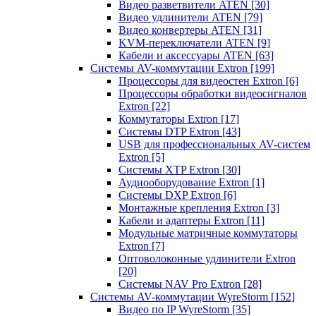
Видео разветвители ATEN
[30]
Видео удлинители ATEN
[79]
Видео конвертеры ATEN
[31]
KVM-переключатели ATEN
[9]
Кабели и аксессуары ATEN
[63]
Системы AV-коммутации Extron
[199]
Процессоры для видеостен Extron
[6]
Процессоры обработки видеосигналов
Extron
[22]
Коммутаторы Extron
[17]
Системы DTP Extron
[43]
USB для профессиональных AV-систем
Extron
[5]
Системы XTP Extron
[30]
Аудиооборудование Extron
[1]
Системы DXP Extron
[6]
Монтажные крепления Extron
[3]
Кабели и адаптеры Extron
[11]
Модульные матричные коммутаторы
Extron
[7]
Оптоволоконные удлинители Extron
[20]
Системы NAV Pro Extron
[28]
Системы AV-коммутации WyreStorm
[152]
Видео по IP WyreStorm
[35]