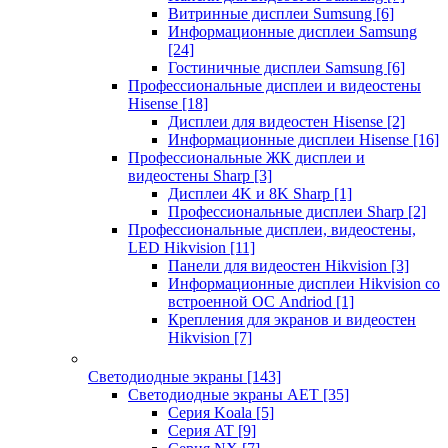
Витринные дисплеи Sumsung
[6]
Информационные дисплеи Samsung
[24]
Гостиничные дисплеи Samsung
[6]
Профессиональные дисплеи и видеостены
Hisense
[18]
Дисплеи для видеостен Hisense
[2]
Информационные дисплеи Hisense
[16]
Профессиональные ЖК дисплеи и
видеостены Sharp
[3]
Дисплеи 4K и 8K Sharp
[1]
Профессиональные дисплеи Sharp
[2]
Профессиональные дисплеи, видеостены,
LED Hikvision
[11]
Панели для видеостен Hikvision
[3]
Информационные дисплеи Hikvision со
встроенной ОС Andriod
[1]
Крепления для экранов и видеостен
Hikvision
[7]
Светодиодные экраны
[143]
Светодиодные экраны AET
[35]
Cерия Koala
[5]
Серия AT
[9]