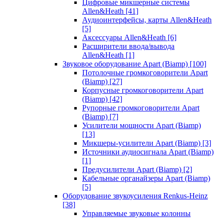
Цифровые микшерные системы
Allen&Heath
[41]
Аудиоинтерфейсы, карты Allen&Heath
[5]
Аксессуары Allen&Heath
[6]
Расширители ввода/вывода
Allen&Heath
[1]
Звуковое оборудование Apart (Biamp)
[100]
Потолочные громкоговорители Apart
(Biamp)
[27]
Корпусные громкоговорители Apart
(Biamp)
[42]
Рупорные громкоговорители Apart
(Biamp)
[7]
Усилители мощности Apart (Biamp)
[13]
Микшеры-усилители Apart (Biamp)
[3]
Источники аудиосигнала Apart (Biamp)
[1]
Предусилители Apart (Biamp)
[2]
Кабельные органайзеры Apart (Biamp)
[5]
Оборудование звукоусиления Renkus-Heinz
[38]
Управляемые звуковые колонны