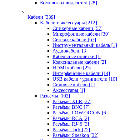
Комплекты видеостен
[28]
Кабели
[339]
Кабели и аксессуары
[212]
Спикерные кабели
[57]
Микрофонные кабели
[30]
Сетевые кабели
[67]
Инструментальный кабель
[1]
Аудиокабели
[3]
Кабельные оплетки
[1]
Коаксиальные кабели
[2]
HDMI кабели
[25]
Интерфейсные кабели
[14]
USB кабели / удлинители
[10]
Силовые кабели
[1]
Аксессуары
[1]
Разъёмы
[102]
Разъёмы XLR
[27]
Разъёмы BNC
[7]
Разъёмы POWERCON
[6]
Разъёмы RCA
[2]
Разъёмы RJ45
[3]
Разъёмы Jack
[25]
Разъёмы Speakon
[32]