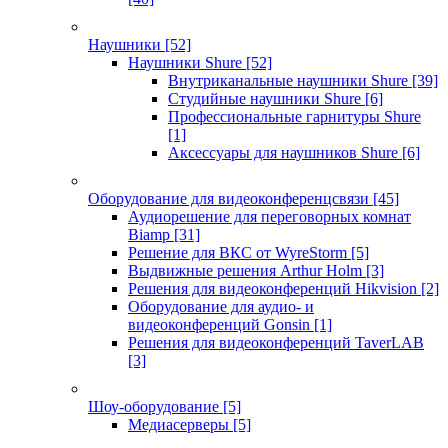
Наушники
[52]
Наушники Shure
[52]
Внутриканальные наушники Shure
[39]
Студийные наушники Shure
[6]
Профессиональные гарнитуры Shure
[1]
Аксессуары для наушников Shure
[6]
Оборудование для видеоконференцсвязи
[45]
Аудиорешение для переговорных комнат
Biamp
[31]
Решение для ВКС от WyreStorm
[5]
Выдвижные решения Arthur Holm
[3]
Решения для видеоконференций Hikvision
[2]
Оборудование для аудио- и
видеоконференций Gonsin
[1]
Решения для видеоконференций TaverLAB
[3]
Шоу-оборудование
[5]
Медиасерверы
[5]