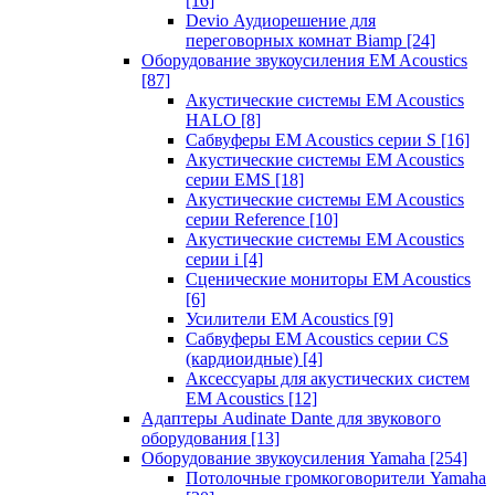
[16]
Devio Аудиорешение для
переговорных комнат Biamp
[24]
Оборудование звукоусиления EM Acoustics
[87]
Акустические системы EM Acoustics
HALO
[8]
Сабвуферы EM Acoustics серии S
[16]
Акустические системы EM Acoustics
серии EMS
[18]
Акустические системы EM Acoustics
серии Reference
[10]
Акустические системы EM Acoustics
серии i
[4]
Сценические мониторы EM Acoustics
[6]
Усилители EM Acoustics
[9]
Сабвуферы EM Acoustics серии CS
(кардиоидные)
[4]
Аксессуары для акустических систем
EM Acoustics
[12]
Адаптеры Audinate Dante для звукового
оборудования
[13]
Оборудование звукоусиления Yamaha
[254]
Потолочные громкоговорители Yamaha