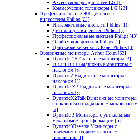
Аксессуары для дисплеев LG
[1]
Коммерческие телевизоры LG
[23]
Профессиональные ЖК дисплеи и
видеостены Philips
[63]
Интерактивные дисплеи Philips
[11]
Дисплеи для видеостен Philips
[5]
Профессиональные дисплеи Philips
[43]
Особо яркие дисплеи Philips
[1]
Цифровые вывески E-Paper Philips
[3]
Выдвижные мониторы Arthur Holm
[63]
Dynamic 1Н Складные мониторы
[3]
DB2 и DB3 Выдвижные мониторы с
наклоном
[6]
Dynamic2 Выдвижные мониторы с
наклоном
[3]
Dynamic X2 Выдвижные мониторы с
наклоном
[8]
DynamicX2Talk Выдвижные мониторы
с наклоном и выдвижным микрофоном
[2]
Dynamic 3 Мониторы с уникальным
механизмом трансформации
[6]
Dynamic3Reverse Мониторы с
подъемом из горизонтального
положения
[1]