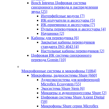
Bosch Integrus Цифровая система
синхронного перевода и распределения
звука
[25]
Интерфейсные модули
[7]
ИК-излучатели и аксессуары
[5]
ИК-приемники и аксессуары
[7]
Пульты переводчиков и аксессуары
[4]
Наушники
[2]
Кабины для переводчика
[6]
Закрытые кабины переводчиков
стандарта ISO 4043
[4]
Настольные кабины переводчиков
[2]
Цифровая ИК система синхронного
перевода Gonsin
[10]
Микрофонные системы и микрофоны
[1084]
Микрофоны, радиосистемы Shure
[660]
Аудиоэкосистема для конференций
Microflex Ecosystem
[55]
Экосистема Shure Stem
[6]
Микшеры и аудиопроцессоры Shure
[2]
Цифровая система Shure Axient Digital
[59]
Микрофоны Shure серии Microflex