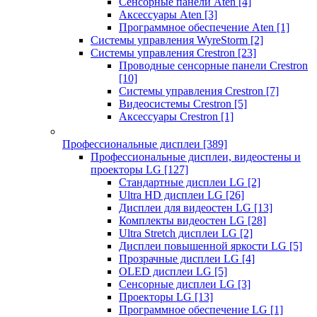
Сенсорные панели Aten
[4]
Аксессуары Aten
[3]
Программное обеспечение Aten
[1]
Системы управления WyreStorm
[2]
Системы управления Crestron
[23]
Проводные сенсорные панели Crestron
[10]
Системы управления Crestron
[7]
Видеосистемы Crestron
[5]
Аксессуары Crestron
[1]
Профессиональные дисплеи
[389]
Профессиональные дисплеи, видеостены и
проекторы LG
[127]
Стандартные дисплеи LG
[2]
Ultra HD дисплеи LG
[26]
Дисплеи для видеостен LG
[13]
Комплекты видеостен LG
[28]
Ultra Stretch дисплеи LG
[2]
Дисплеи повышенной яркости LG
[5]
Прозрачные дисплеи LG
[4]
OLED дисплеи LG
[5]
Сенсорные дисплеи LG
[3]
Проекторы LG
[13]
Программное обеспечение LG
[1]