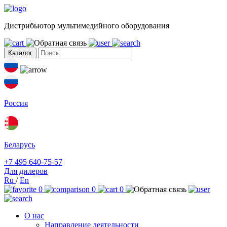
Дистрибьютор мультимедийного оборудования
Каталог
Россия
Беларусь
+7 495 640-75-57
Для дилеров
Ru
/
En
0
0
0
О нас
Направление деятельности