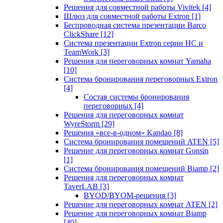
Решения для совместной работы Vivitek
[4]
Шлюз для совместной работы Extron
[1]
Беспроводная система презентации Barco
ClickShare
[12]
Система презентации Extron серии HC и
TeamWork
[3]
Решения для переговорных комнат Yamaha
[10]
Система бронирования переговорных Extron
[4]
Состав системы бронирования
переговорных
[4]
Решения для переговорных комнат
WyreStorm
[29]
Решения «все-в-одном» Kandao
[8]
Система бронирования помещений ATEN
[5]
Решение для переговорных комнат Gonsin
[1]
Система бронирования помещений Biamp
[2]
Решения для переговорных комнат
TaverLAB
[3]
BYOD/BYOM-решения
[3]
Решение для переговорных комнат ATEN
[2]
Решение для переговорных комнат Biamp
[40]