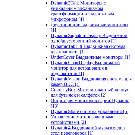
Dynamic3Talk Мониторы с
уникальным механизмом
трансформации и выдвижным
микрофоном
[4]
Двусторонние выдвижные мониторы
[1]
DynamicSignatureDisplay Выдвижной
одно/двусторонний монитор
[1]
DynamicTabLift Выдвижная система
для планшета
[1]
UnderCover Выдвижные мониторы
[1]
DynamicChairDisplay Выдвижной
монитор для встраивания в
подлокотник
[1]
DynamicVision Выдвижная система для
камер ВКС
[1]
CourtesyBox Моторизованный корпус
для бутылок и салфеток
[2]
Опции для мониторов серии Dynamic
[13]
DynamicShare система управления
[6]
Управление моторизованными
устройствами
[2]
Dynamic4 Выдвижной мультимедиа
стол переговоров
[1]