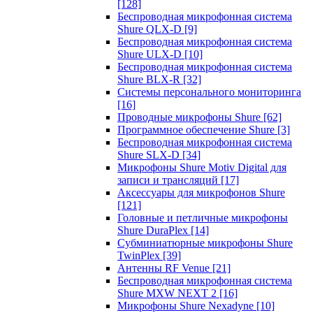
[128]
Беспроводная микрофонная система
Shure QLX-D
[9]
Беспроводная микрофонная система
Shure ULX-D
[10]
Беспроводная микрофонная система
Shure BLX-R
[32]
Системы персонального мониторинга
[16]
Проводные микрофоны Shure
[62]
Программное обеспечение Shure
[3]
Беспроводная микрофонная система
Shure SLX-D
[34]
Микрофоны Shure Motiv Digital для
записи и трансляций
[17]
Аксессуары для микрофонов Shure
[121]
Головные и петличные микрофоны
Shure DuraPlex
[14]
Субминиатюрные микрофоны Shure
TwinPlex
[39]
Антенны RF Venue
[21]
Беспроводная микрофонная система
Shure MXW NEXT 2
[16]
Микрофоны Shure Nexadyne
[10]