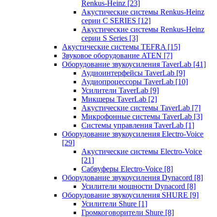
Renkus-Heinz
[23]
Акустические системы Renkus-Heinz
серии C SERIES
[12]
Акустические системы Renkus-Heinz
серии S Series
[3]
Акустические системы TEFRA
[15]
Звуковое оборудование ATEN
[7]
Оборудование звукоусиления TaverLab
[41]
Аудиоинтерфейсы TaverLab
[9]
Аудиопроцессоры TaverLab
[10]
Усилители TaverLab
[9]
Микшеры TaverLab
[2]
Акустические системы TaverLab
[7]
Микрофонные системы TaverLab
[3]
Системы управления TaverLab
[1]
Оборудование звукоусиления Electro-Voice
[29]
Акустические системы Electro-Voice
[21]
Сабвуферы Electro-Voice
[8]
Оборудование звукоусиления Dynacord
[8]
Усилители мощности Dynacord
[8]
Оборудование звукоусиления SHURE
[9]
Усилители Shure
[1]
Громкоговорители Shure
[8]