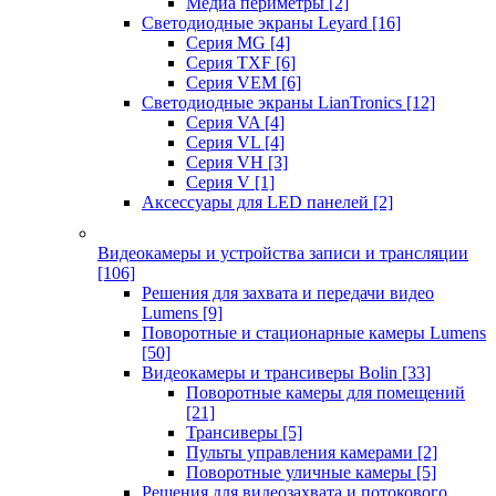
Медиа периметры
[2]
Светодиодные экраны Leyard
[16]
Серия MG
[4]
Серия TXF
[6]
Серия VEM
[6]
Светодиодные экраны LianTronics
[12]
Серия VA
[4]
Серия VL
[4]
Серия VH
[3]
Серия V
[1]
Аксессуары для LED панелей
[2]
Видеокамеры и устройства записи и трансляции
[106]
Решения для захвата и передачи видео
Lumens
[9]
Поворотные и стационарные камеры Lumens
[50]
Видеокамеры и трансиверы Bolin
[33]
Поворотные камеры для помещений
[21]
Трансиверы
[5]
Пульты управления камерами
[2]
Поворотные уличные камеры
[5]
Решения для видеозахвата и потокового