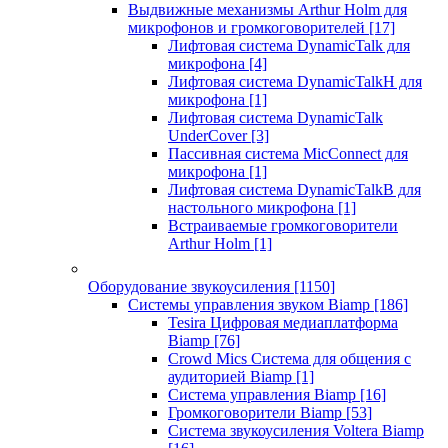
Выдвижные механизмы Arthur Holm для
микрофонов и громкоговорителей
[17]
Лифтовая система DynamicTalk для
микрофона
[4]
Лифтовая система DynamicTalkH для
микрофона
[1]
Лифтовая система DynamicTalk
UnderCover
[3]
Пассивная система MicConnect для
микрофона
[1]
Лифтовая система DynamicTalkB для
настольного микрофона
[1]
Встраиваемые громкоговорители
Arthur Holm
[1]
Оборудование звукоусиления
[1150]
Системы управления звуком Biamp
[186]
Tesira Цифровая медиаплатформа
Biamp
[76]
Crowd Mics Система для общения с
аудиторией Biamp
[1]
Система управления Biamp
[16]
Громкоговорители Biamp
[53]
Система звукоусиления Voltera Biamp