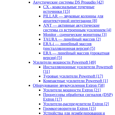
Акустические системы DS Proaudio
[42]
CX - коаксиальные точечные
источники
[15]
PILLAR — звуковые колонны для
архитектурной интеграции
[8]
ANT — активные акустические
системы со встроенным усилением
[4]
Monitor - сценические мониторы
[3]
TAURA — линейный массив
[2]
ERA-i — линейный массив
(инсталляционная версия)
[5]
ERA — линейный массив (прокатная
версия)
[5]
Усилители мощности Powersoft
[49]
Инсталляционные усилители Powersoft
[31]
Туровые усилители Powersoft
[17]
Компактные усилители Powersoft
[1]
Оборудование звукоусиления Extron
[58]
Усилители мощности Extron
[21]
Процессоры обработки сигналов (DSP)
Extron
[17]
Усилители-распределители Extron
[2]
Громкоговорители Extron
[15]
Устройства для деэмбедирования и