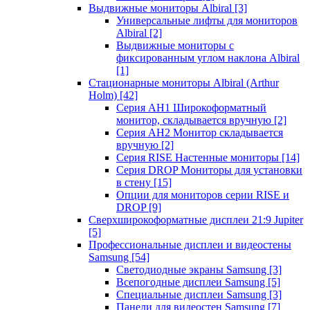
Выдвижные мониторы Albiral
[3]
Универсальные лифты для мониторов
Albiral
[2]
Выдвижные мониторы с
фиксированным углом наклона Albiral
[1]
Стационарные мониторы Albiral (Arthur
Holm)
[42]
Серия AH1 Широкоформатный
монитор, складывается вручную
[2]
Серия AH2 Монитор складывается
вручную
[2]
Серия RISE Настенные мониторы
[14]
Серия DROP Мониторы для установки
в стену
[15]
Опции для мониторов серии RISE и
DROP
[9]
Сверхширокоформатные дисплеи 21:9 Jupiter
[5]
Профессиональные дисплеи и видеостены
Samsung
[54]
Светодиодные экраны Samsung
[3]
Всепогодные дисплеи Samsung
[5]
Специальные дисплеи Samsung
[3]
Панели для видеостен Samsung
[7]