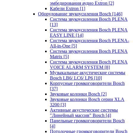
эмбедирования аудио Extron
[2]
Кабели Extron
[1]
Оборудование звукоусиления Bosch
[146]
Система звукоусиления Bosch PLENA
[13]
Система звукоусиления Bosch PLENA
EASY LINE
[14]
Система звукоусиления Bosch PLENA-
All-in-One
[5]
Система звукоусиления Bosch PLENA
Matrix
[5]
Система звукоусиления Bosch PLENA
VOICE ALARM SYSTEM
[8]
Музыкальные акустические системы
Bosch LB6/ LC6/ LP6
[10]
Корпусные громкоговорители Bosch
[37]
Звуковые колонки Bosch
[2]
Звуковые колонки Bosch серии XLA
3200
[3]
Активные акустические системы
"Линейный массив" Bosch
[4]
Панельные громкоговорители Bosch
[4]
Потолочные громкоговорители Bosch