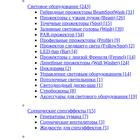
Световое оборудование
[243]
Гибридные прожекторы BeamSpotWash
[31]
Прожекторы с узким лучом (Beam)
[26]
Точечные прожекторы (Spot)
[15]
Заливные световые головы (Wash)
[39]
PAR-прожектор
[34]
Профильные прожекторы (Profile)
[9]
Прожектор следящего света (FollowSpot)
[2]
LED-бар (Bar)
[4]
Прожекторы с линзой Френеля (Fresnel)
[14]
Линейные прожекторы (Wall Washer)
[24]
Циклорама
[2]
Управление световым оборудованием
[14]
Потолочные светильники
[1]
Светодиодный диско-шар
[1]
Стробоскопы
[8]
Аксессуары для светового оборудования
[19]
Сценические спецэффекты
[15]
Генераторы тумана
[7]
Сценические вентиляторы
[3]
Жидкости для спецэффектов
[5]