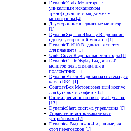
Dynamic3Talk Мониторы с
уникальным механизмом
трансформации и выдвижным
микрофоном
[4]
Двусторонние выдвижные мониторы
[1]
DynamicSignatureDisplay Выдвижной
одно/двусторонний монитор
[1]
DynamicTabLift Выдвижная система
для планшета
[1]
UnderCover Выдвижные мониторы
[1]
DynamicChairDisplay Выдвижной
монитор для встраивания в
подлокотник
[1]
DynamicVision Выдвижная система для
камер ВКС
[1]
CourtesyBox Моторизованный корпус
для бутылок и салфеток
[2]
Опции для мониторов серии Dynamic
[13]
DynamicShare система управления
[6]
Управление моторизованными
устройствами
[2]
Dynamic4 Выдвижной мультимедиа
стол переговоров
[1]