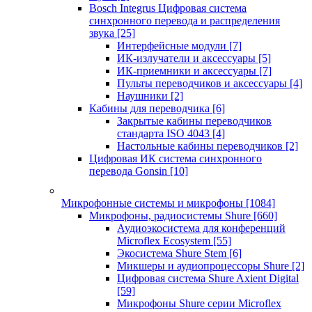
Bosch Integrus Цифровая система
синхронного перевода и распределения
звука
[25]
Интерфейсные модули
[7]
ИК-излучатели и аксессуары
[5]
ИК-приемники и аксессуары
[7]
Пульты переводчиков и аксессуары
[4]
Наушники
[2]
Кабины для переводчика
[6]
Закрытые кабины переводчиков
стандарта ISO 4043
[4]
Настольные кабины переводчиков
[2]
Цифровая ИК система синхронного
перевода Gonsin
[10]
Микрофонные системы и микрофоны
[1084]
Микрофоны, радиосистемы Shure
[660]
Аудиоэкосистема для конференций
Microflex Ecosystem
[55]
Экосистема Shure Stem
[6]
Микшеры и аудиопроцессоры Shure
[2]
Цифровая система Shure Axient Digital
[59]
Микрофоны Shure серии Microflex