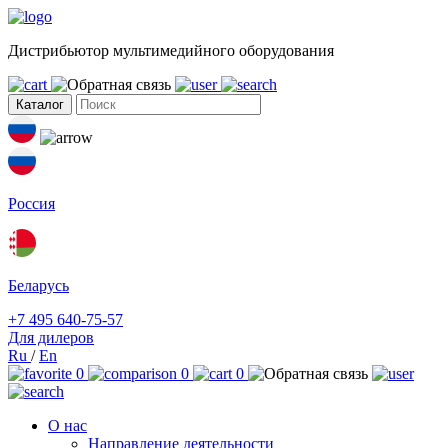
Дистрибьютор мультимедийного оборудования
Каталог
Россия
Беларусь
+7 495 640-75-57
Для дилеров
Ru
/
En
0
0
0
О нас
Направление деятельности