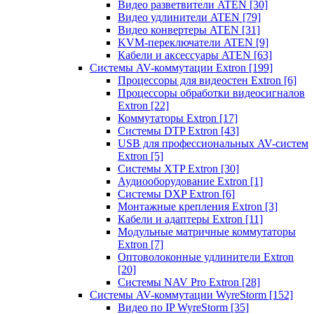
Видео разветвители ATEN
[30]
Видео удлинители ATEN
[79]
Видео конвертеры ATEN
[31]
KVM-переключатели ATEN
[9]
Кабели и аксессуары ATEN
[63]
Системы AV-коммутации Extron
[199]
Процессоры для видеостен Extron
[6]
Процессоры обработки видеосигналов
Extron
[22]
Коммутаторы Extron
[17]
Системы DTP Extron
[43]
USB для профессиональных AV-систем
Extron
[5]
Системы XTP Extron
[30]
Аудиооборудование Extron
[1]
Системы DXP Extron
[6]
Монтажные крепления Extron
[3]
Кабели и адаптеры Extron
[11]
Модульные матричные коммутаторы
Extron
[7]
Оптоволоконные удлинители Extron
[20]
Системы NAV Pro Extron
[28]
Системы AV-коммутации WyreStorm
[152]
Видео по IP WyreStorm
[35]