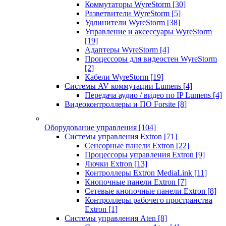
Коммутаторы WyreStorm
[30]
Разветвители WyreStorm
[5]
Удлинители WyreStorm
[38]
Управление и аксессуары WyreStorm
[19]
Адаптеры WyreStorm
[4]
Процессоры для видеостен WyreStorm
[2]
Кабели WyreStorm
[19]
Системы AV коммутации Lumens
[4]
Передача аудио / видео по IP Lumens
[4]
Видеоконтроллеры и ПО Forsite
[8]
Оборудование управления
[104]
Системы управления Extron
[71]
Сенсорные панели Extron
[22]
Процессоры управления Extron
[9]
Лючки Extron
[13]
Контроллеры Extron MediaLink
[11]
Кнопочные панели Extron
[7]
Сетевые кнопочные панели Extron
[8]
Контроллеры рабочего пространства
Extron
[1]
Системы управления Aten
[8]