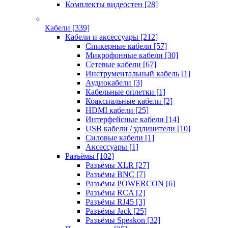
Комплекты видеостен
[28]
Кабели
[339]
Кабели и аксессуары
[212]
Спикерные кабели
[57]
Микрофонные кабели
[30]
Сетевые кабели
[67]
Инструментальный кабель
[1]
Аудиокабели
[3]
Кабельные оплетки
[1]
Коаксиальные кабели
[2]
HDMI кабели
[25]
Интерфейсные кабели
[14]
USB кабели / удлинители
[10]
Силовые кабели
[1]
Аксессуары
[1]
Разъёмы
[102]
Разъёмы XLR
[27]
Разъёмы BNC
[7]
Разъёмы POWERCON
[6]
Разъёмы RCA
[2]
Разъёмы RJ45
[3]
Разъёмы Jack
[25]
Разъёмы Speakon
[32]