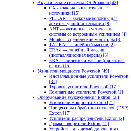
Акустические системы DS Proaudio
[42]
CX - коаксиальные точечные
источники
[15]
PILLAR — звуковые колонны для
архитектурной интеграции
[8]
ANT — активные акустические
системы со встроенным усилением
[4]
Monitor - сценические мониторы
[3]
TAURA — линейный массив
[2]
ERA-i — линейный массив
(инсталляционная версия)
[5]
ERA — линейный массив (прокатная
версия)
[5]
Усилители мощности Powersoft
[49]
Инсталляционные усилители Powersoft
[31]
Туровые усилители Powersoft
[17]
Компактные усилители Powersoft
[1]
Оборудование звукоусиления Extron
[58]
Усилители мощности Extron
[21]
Процессоры обработки сигналов (DSP)
Extron
[17]
Усилители-распределители Extron
[2]
Громкоговорители Extron
[15]
Устройства для деэмбедирования и