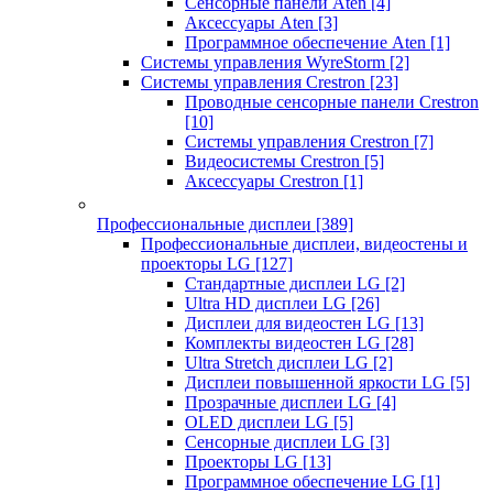
Сенсорные панели Aten
[4]
Аксессуары Aten
[3]
Программное обеспечение Aten
[1]
Системы управления WyreStorm
[2]
Системы управления Crestron
[23]
Проводные сенсорные панели Crestron
[10]
Системы управления Crestron
[7]
Видеосистемы Crestron
[5]
Аксессуары Crestron
[1]
Профессиональные дисплеи
[389]
Профессиональные дисплеи, видеостены и
проекторы LG
[127]
Стандартные дисплеи LG
[2]
Ultra HD дисплеи LG
[26]
Дисплеи для видеостен LG
[13]
Комплекты видеостен LG
[28]
Ultra Stretch дисплеи LG
[2]
Дисплеи повышенной яркости LG
[5]
Прозрачные дисплеи LG
[4]
OLED дисплеи LG
[5]
Сенсорные дисплеи LG
[3]
Проекторы LG
[13]
Программное обеспечение LG
[1]