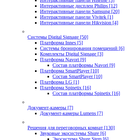
Интерактивные панели Hisense
[3]
Интерактивные дисплеи Philips
[12]
Интерактивные панели Samsung
[20]
Интерактивные панели Vivitek
[1]
Интерактивные панели Hikvision
[4]
Системы Digital Signage
[50]
Платформа Innes
[5]
Системы бронирования помещений
[6]
Комплекты Digital Signage
[3]
Платформа Navori
[9]
Состав платформы Navori
[9]
Платформа SmartPlayer
[10]
Состав SmartPlayer
[10]
Платформа LG
[1]
Платформа Spinetix
[16]
Состав платформы Spinetix
[16]
Документ-камеры
[7]
Документ-камеры Lumens
[7]
Решения для переговорных комнат
[130]
Звуковые экосистемы Shure
[6]
Экосистема Shure Stem
[6]