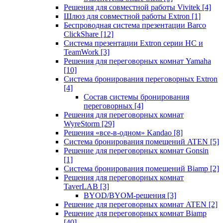
Решения для совместной работы Vivitek
[4]
Шлюз для совместной работы Extron
[1]
Беспроводная система презентации Barco
ClickShare
[12]
Система презентации Extron серии HC и
TeamWork
[3]
Решения для переговорных комнат Yamaha
[10]
Система бронирования переговорных Extron
[4]
Состав системы бронирования
переговорных
[4]
Решения для переговорных комнат
WyreStorm
[29]
Решения «все-в-одном» Kandao
[8]
Система бронирования помещений ATEN
[5]
Решение для переговорных комнат Gonsin
[1]
Система бронирования помещений Biamp
[2]
Решения для переговорных комнат
TaverLAB
[3]
BYOD/BYOM-решения
[3]
Решение для переговорных комнат ATEN
[2]
Решение для переговорных комнат Biamp
[40]