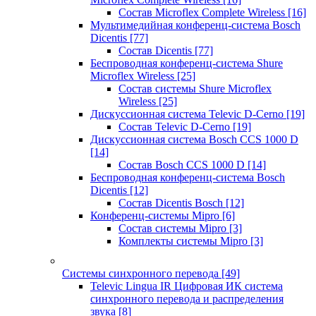
Состав Microflex Complete Wireless
[16]
Мультимедийная конференц-система Bosch
Dicentis
[77]
Состав Dicentis
[77]
Беспроводная конференц-система Shure
Microflex Wireless
[25]
Состав системы Shure Microflex
Wireless
[25]
Дискуссионная система Televic D-Cerno
[19]
Состав Televic D-Cerno
[19]
Дискуссионная система Bosch CCS 1000 D
[14]
Состав Bosch CCS 1000 D
[14]
Беспроводная конференц-система Bosch
Dicentis
[12]
Состав Dicentis Bosch
[12]
Конференц-системы Mipro
[6]
Состав системы Mipro
[3]
Комплекты системы Mipro
[3]
Системы синхронного перевода
[49]
Televic Lingua IR Цифровая ИК система
синхронного перевода и распределения
звука
[8]