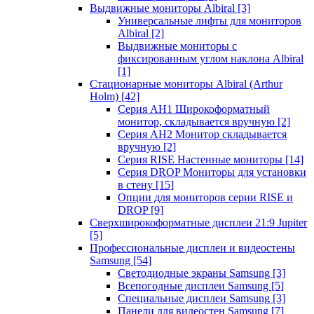
Выдвижные мониторы Albiral
[3]
Универсальные лифты для мониторов
Albiral
[2]
Выдвижные мониторы с
фиксированным углом наклона Albiral
[1]
Стационарные мониторы Albiral (Arthur
Holm)
[42]
Серия AH1 Широкоформатный
монитор, складывается вручную
[2]
Серия AH2 Монитор складывается
вручную
[2]
Серия RISE Настенные мониторы
[14]
Серия DROP Мониторы для установки
в стену
[15]
Опции для мониторов серии RISE и
DROP
[9]
Сверхширокоформатные дисплеи 21:9 Jupiter
[5]
Профессиональные дисплеи и видеостены
Samsung
[54]
Светодиодные экраны Samsung
[3]
Всепогодные дисплеи Samsung
[5]
Специальные дисплеи Samsung
[3]
Панели для видеостен Samsung
[7]