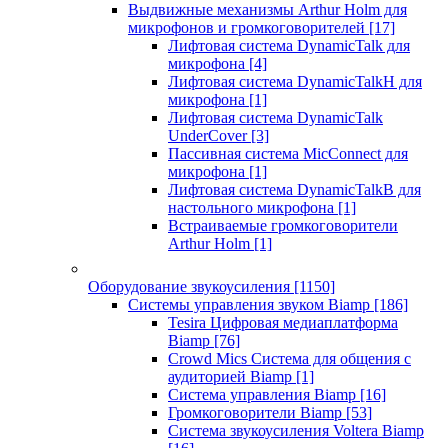
Выдвижные механизмы Arthur Holm для
микрофонов и громкоговорителей
[17]
Лифтовая система DynamicTalk для
микрофона
[4]
Лифтовая система DynamicTalkH для
микрофона
[1]
Лифтовая система DynamicTalk
UnderCover
[3]
Пассивная система MicConnect для
микрофона
[1]
Лифтовая система DynamicTalkB для
настольного микрофона
[1]
Встраиваемые громкоговорители
Arthur Holm
[1]
Оборудование звукоусиления
[1150]
Системы управления звуком Biamp
[186]
Tesira Цифровая медиаплатформа
Biamp
[76]
Crowd Mics Система для общения с
аудиторией Biamp
[1]
Система управления Biamp
[16]
Громкоговорители Biamp
[53]
Система звукоусиления Voltera Biamp