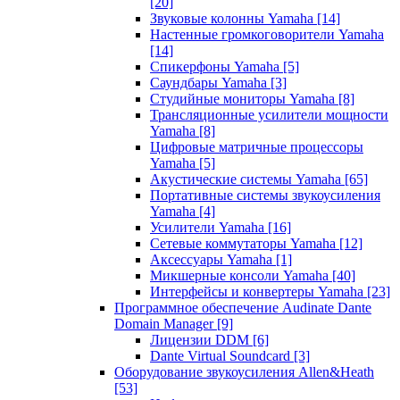
[20]
Звуковые колонны Yamaha
[14]
Настенные громкоговорители Yamaha
[14]
Спикерфоны Yamaha
[5]
Саундбары Yamaha
[3]
Студийные мониторы Yamaha
[8]
Трансляционные усилители мощности
Yamaha
[8]
Цифровые матричные процессоры
Yamaha
[5]
Акустические системы Yamaha
[65]
Портативные системы звукоусиления
Yamaha
[4]
Усилители Yamaha
[16]
Сетевые коммутаторы Yamaha
[12]
Аксессуары Yamaha
[1]
Микшерные консоли Yamaha
[40]
Интерфейсы и конвертеры Yamaha
[23]
Программное обеспечение Audinate Dante
Domain Manager
[9]
Лицензии DDM
[6]
Dante Virtual Soundcard
[3]
Оборудование звукоусиления Allen&Heath
[53]