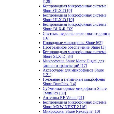
[128]
Беспроводная микрофонная система
Shure QLX-D
[9]
Беспроводная микрофонная система
Shure ULX-D
[10]
Беспроводная микрофонная система
Shure BLX-R
[32]
Системы персонального мониторинга
[16]
Проводные микрофоны Shure
[62]
Программное обеспечение Shure
[3]
Беспроводная микрофонная система
Shure SLX-D
[34]
Микрофоны Shure Motiv Digital для
записи и трансляций
[17]
Аксессуары для микрофонов Shure
[121]
Головные и петличные микрофоны
Shure DuraPlex
[14]
Субминиатюрные микрофоны Shure
TwinPlex
[39]
Антенны RF Venue
[21]
Беспроводная микрофонная система
Shure MXW NEXT 2
[16]
Микрофоны Shure Nexadyne
[10]