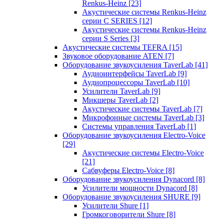
Renkus-Heinz
[23]
Акустические системы Renkus-Heinz
серии C SERIES
[12]
Акустические системы Renkus-Heinz
серии S Series
[3]
Акустические системы TEFRA
[15]
Звуковое оборудование ATEN
[7]
Оборудование звукоусиления TaverLab
[41]
Аудиоинтерфейсы TaverLab
[9]
Аудиопроцессоры TaverLab
[10]
Усилители TaverLab
[9]
Микшеры TaverLab
[2]
Акустические системы TaverLab
[7]
Микрофонные системы TaverLab
[3]
Системы управления TaverLab
[1]
Оборудование звукоусиления Electro-Voice
[29]
Акустические системы Electro-Voice
[21]
Сабвуферы Electro-Voice
[8]
Оборудование звукоусиления Dynacord
[8]
Усилители мощности Dynacord
[8]
Оборудование звукоусиления SHURE
[9]
Усилители Shure
[1]
Громкоговорители Shure
[8]