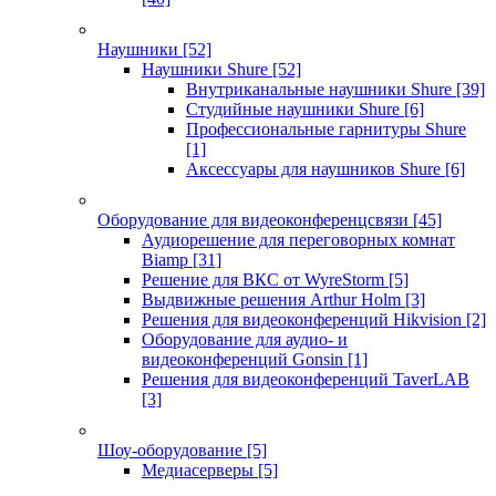
Наушники
[52]
Наушники Shure
[52]
Внутриканальные наушники Shure
[39]
Студийные наушники Shure
[6]
Профессиональные гарнитуры Shure
[1]
Аксессуары для наушников Shure
[6]
Оборудование для видеоконференцсвязи
[45]
Аудиорешение для переговорных комнат
Biamp
[31]
Решение для ВКС от WyreStorm
[5]
Выдвижные решения Arthur Holm
[3]
Решения для видеоконференций Hikvision
[2]
Оборудование для аудио- и
видеоконференций Gonsin
[1]
Решения для видеоконференций TaverLAB
[3]
Шоу-оборудование
[5]
Медиасерверы
[5]