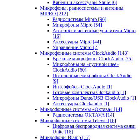
Кабели и аксессуары Shure
[6]
Микрофоны, радиосистемы и антенны
MIPRO
[212]
Радиосистемы Mipro
[96]
Микрофоны Mipro
[54]
Антенны и антенные усилители Mipro
[16]
Аксессуары Mipro
[44]
Управление Mipro
[2]
Микрофонные системы ClockAudio
[148]
Врезные микрофоны ClockAudio
[75]
Микрофоны на «гусиной шее»
ClockAudio
[60]
Потолочные микрофоны ClockAudio
[9]
Интерфейсы ClockAudio
[1]
Готовые комплекты Clockaudio
[1]
Микрофоны Dante/USB ClockAudio
[1]
Аксессуары Clockaudio
[1]
Микрофонные системы «Октава»
[14]
Радиосистемы OKTAVA
[14]
Микрофонные системы Televic
[16]
Цифровая беспроводная система связи
Unite
[16]
Микрофоны Biamp
[17]