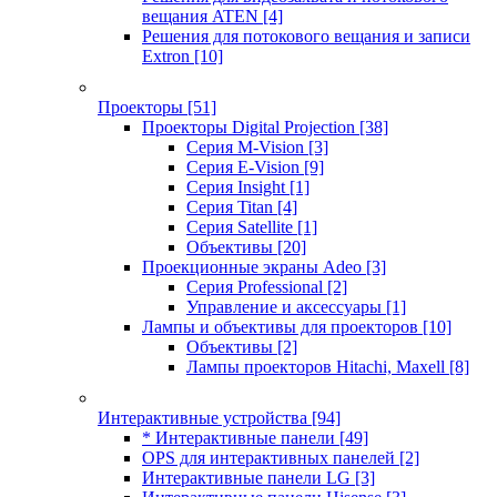
вещания ATEN
[4]
Решения для потокового вещания и записи
Extron
[10]
Проекторы
[51]
Проекторы Digital Projection
[38]
Серия M-Vision
[3]
Серия E-Vision
[9]
Серия Insight
[1]
Серия Titan
[4]
Серия Satellite
[1]
Объективы
[20]
Проекционные экраны Adeo
[3]
Серия Professional
[2]
Управление и аксессуары
[1]
Лампы и объективы для проекторов
[10]
Объективы
[2]
Лампы проекторов Hitachi, Maxell
[8]
Интерактивные устройства
[94]
* Интерактивные панели
[49]
OPS для интерактивных панелей
[2]
Интерактивные панели LG
[3]