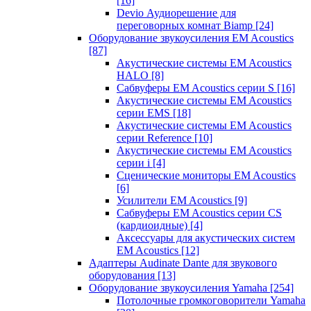
[16]
Devio Аудиорешение для
переговорных комнат Biamp
[24]
Оборудование звукоусиления EM Acoustics
[87]
Акустические системы EM Acoustics
HALO
[8]
Сабвуферы EM Acoustics серии S
[16]
Акустические системы EM Acoustics
серии EMS
[18]
Акустические системы EM Acoustics
серии Reference
[10]
Акустические системы EM Acoustics
серии i
[4]
Сценические мониторы EM Acoustics
[6]
Усилители EM Acoustics
[9]
Сабвуферы EM Acoustics серии CS
(кардиоидные)
[4]
Аксессуары для акустических систем
EM Acoustics
[12]
Адаптеры Audinate Dante для звукового
оборудования
[13]
Оборудование звукоусиления Yamaha
[254]
Потолочные громкоговорители Yamaha