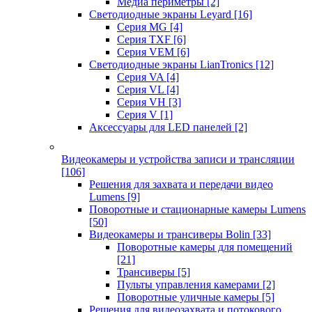
Медиа периметры
[2]
Светодиодные экраны Leyard
[16]
Серия MG
[4]
Серия TXF
[6]
Серия VEM
[6]
Светодиодные экраны LianTronics
[12]
Серия VA
[4]
Серия VL
[4]
Серия VH
[3]
Серия V
[1]
Аксессуары для LED панелей
[2]
Видеокамеры и устройства записи и трансляции
[106]
Решения для захвата и передачи видео
Lumens
[9]
Поворотные и стационарные камеры Lumens
[50]
Видеокамеры и трансиверы Bolin
[33]
Поворотные камеры для помещений
[21]
Трансиверы
[5]
Пульты управления камерами
[2]
Поворотные уличные камеры
[5]
Решения для видеозахвата и потокового