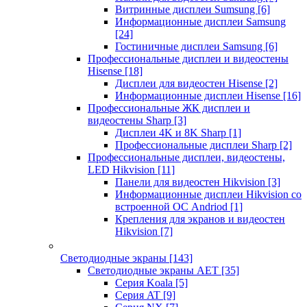
Витринные дисплеи Sumsung
[6]
Информационные дисплеи Samsung
[24]
Гостиничные дисплеи Samsung
[6]
Профессиональные дисплеи и видеостены
Hisense
[18]
Дисплеи для видеостен Hisense
[2]
Информационные дисплеи Hisense
[16]
Профессиональные ЖК дисплеи и
видеостены Sharp
[3]
Дисплеи 4K и 8K Sharp
[1]
Профессиональные дисплеи Sharp
[2]
Профессиональные дисплеи, видеостены,
LED Hikvision
[11]
Панели для видеостен Hikvision
[3]
Информационные дисплеи Hikvision со
встроенной ОС Andriod
[1]
Крепления для экранов и видеостен
Hikvision
[7]
Светодиодные экраны
[143]
Светодиодные экраны AET
[35]
Cерия Koala
[5]
Серия AT
[9]