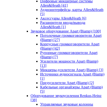
Цифровые микшерные системы
Allen&Heath
[41]
Аудиоинтерфейсы, карты Allen&Heath
[5]
Аксессуары Allen&Heath
[6]
Расширители ввода/вывода
Allen&Heath
[1]
Звуковое оборудование Apart (Biamp)
[100]
Потолочные громкоговорители Apart
(Biamp)
[27]
Корпусные громкоговорители Apart
(Biamp)
[42]
Рупорные громкоговорители Apart
(Biamp)
[7]
Усилители мощности Apart (Biamp)
[13]
Микшеры-усилители Apart (Biamp)
[3]
Источники аудиосигнала Apart (Biamp)
[1]
Предусилители Apart (Biamp)
[2]
Кабельные органайзеры Apart (Biamp)
[5]
Оборудование звукоусиления Renkus-Heinz
[38]
Управляемые звуковые колонны