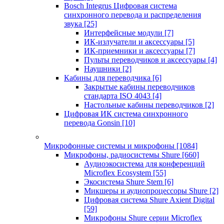
Bosch Integrus Цифровая система
синхронного перевода и распределения
звука
[25]
Интерфейсные модули
[7]
ИК-излучатели и аксессуары
[5]
ИК-приемники и аксессуары
[7]
Пульты переводчиков и аксессуары
[4]
Наушники
[2]
Кабины для переводчика
[6]
Закрытые кабины переводчиков
стандарта ISO 4043
[4]
Настольные кабины переводчиков
[2]
Цифровая ИК система синхронного
перевода Gonsin
[10]
Микрофонные системы и микрофоны
[1084]
Микрофоны, радиосистемы Shure
[660]
Аудиоэкосистема для конференций
Microflex Ecosystem
[55]
Экосистема Shure Stem
[6]
Микшеры и аудиопроцессоры Shure
[2]
Цифровая система Shure Axient Digital
[59]
Микрофоны Shure серии Microflex