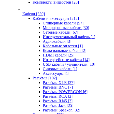
Комплекты видеостен
[28]
Кабели
[339]
Кабели и аксессуары
[212]
Спикерные кабели
[57]
Микрофонные кабели
[30]
Сетевые кабели
[67]
Инструментальный кабель
[1]
Аудиокабели
[3]
Кабельные оплетки
[1]
Коаксиальные кабели
[2]
HDMI кабели
[25]
Интерфейсные кабели
[14]
USB кабели / удлинители
[10]
Силовые кабели
[1]
Аксессуары
[1]
Разъёмы
[102]
Разъёмы XLR
[27]
Разъёмы BNC
[7]
Разъёмы POWERCON
[6]
Разъёмы RCA
[2]
Разъёмы RJ45
[3]
Разъёмы Jack
[25]
Разъёмы Speakon
[32]