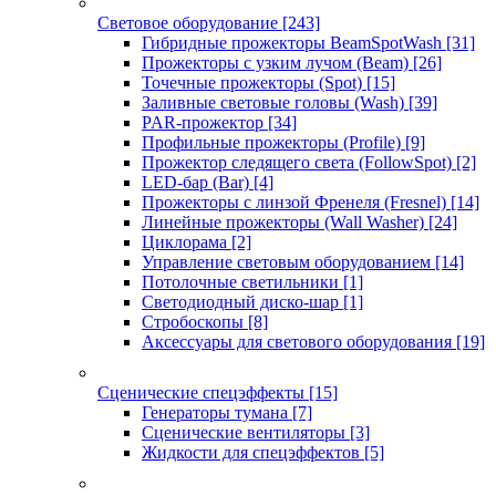
Световое оборудование
[243]
Гибридные прожекторы BeamSpotWash
[31]
Прожекторы с узким лучом (Beam)
[26]
Точечные прожекторы (Spot)
[15]
Заливные световые головы (Wash)
[39]
PAR-прожектор
[34]
Профильные прожекторы (Profile)
[9]
Прожектор следящего света (FollowSpot)
[2]
LED-бар (Bar)
[4]
Прожекторы с линзой Френеля (Fresnel)
[14]
Линейные прожекторы (Wall Washer)
[24]
Циклорама
[2]
Управление световым оборудованием
[14]
Потолочные светильники
[1]
Светодиодный диско-шар
[1]
Стробоскопы
[8]
Аксессуары для светового оборудования
[19]
Сценические спецэффекты
[15]
Генераторы тумана
[7]
Сценические вентиляторы
[3]
Жидкости для спецэффектов
[5]