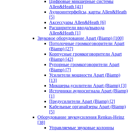
Цифровые микшерные системы
Allen&Heath
[41]
Аудиоинтерфейсы, карты Allen&Heath
[5]
Аксессуары Allen&Heath
[6]
Расширители ввода/вывода
Allen&Heath
[1]
Звуковое оборудование Apart (Biamp)
[100]
Потолочные громкоговорители Apart
(Biamp)
[27]
Корпусные громкоговорители Apart
(Biamp)
[42]
Рупорные громкоговорители Apart
(Biamp)
[7]
Усилители мощности Apart (Biamp)
[13]
Микшеры-усилители Apart (Biamp)
[3]
Источники аудиосигнала Apart (Biamp)
[1]
Предусилители Apart (Biamp)
[2]
Кабельные органайзеры Apart (Biamp)
[5]
Оборудование звукоусиления Renkus-Heinz
[38]
Управляемые звуковые колонны