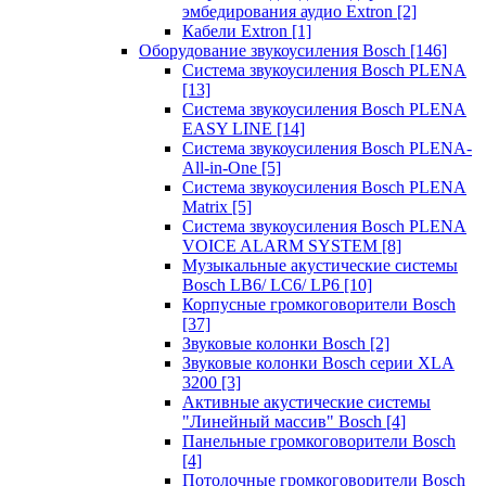
эмбедирования аудио Extron
[2]
Кабели Extron
[1]
Оборудование звукоусиления Bosch
[146]
Система звукоусиления Bosch PLENA
[13]
Система звукоусиления Bosch PLENA
EASY LINE
[14]
Система звукоусиления Bosch PLENA-
All-in-One
[5]
Система звукоусиления Bosch PLENA
Matrix
[5]
Система звукоусиления Bosch PLENA
VOICE ALARM SYSTEM
[8]
Музыкальные акустические системы
Bosch LB6/ LC6/ LP6
[10]
Корпусные громкоговорители Bosch
[37]
Звуковые колонки Bosch
[2]
Звуковые колонки Bosch серии XLA
3200
[3]
Активные акустические системы
"Линейный массив" Bosch
[4]
Панельные громкоговорители Bosch
[4]
Потолочные громкоговорители Bosch