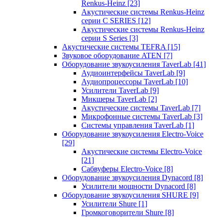
Renkus-Heinz
[23]
Акустические системы Renkus-Heinz
серии C SERIES
[12]
Акустические системы Renkus-Heinz
серии S Series
[3]
Акустические системы TEFRA
[15]
Звуковое оборудование ATEN
[7]
Оборудование звукоусиления TaverLab
[41]
Аудиоинтерфейсы TaverLab
[9]
Аудиопроцессоры TaverLab
[10]
Усилители TaverLab
[9]
Микшеры TaverLab
[2]
Акустические системы TaverLab
[7]
Микрофонные системы TaverLab
[3]
Системы управления TaverLab
[1]
Оборудование звукоусиления Electro-Voice
[29]
Акустические системы Electro-Voice
[21]
Сабвуферы Electro-Voice
[8]
Оборудование звукоусиления Dynacord
[8]
Усилители мощности Dynacord
[8]
Оборудование звукоусиления SHURE
[9]
Усилители Shure
[1]
Громкоговорители Shure
[8]