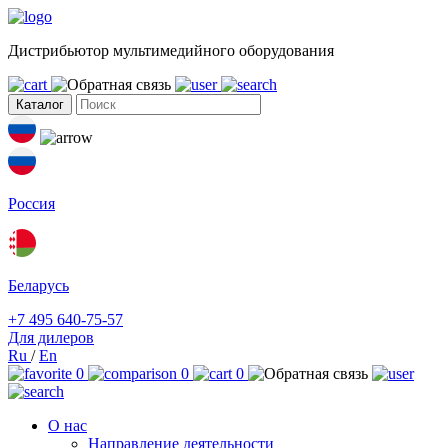
Дистрибьютор мультимедийного оборудования
Каталог
Россия
Беларусь
+7 495 640-75-57
Для дилеров
Ru
/
En
0
0
0
О нас
Направление деятельности