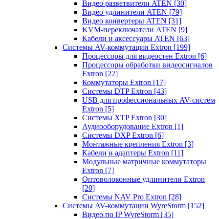
Видео разветвители ATEN
[30]
Видео удлинители ATEN
[79]
Видео конвертеры ATEN
[31]
KVM-переключатели ATEN
[9]
Кабели и аксессуары ATEN
[63]
Системы AV-коммутации Extron
[199]
Процессоры для видеостен Extron
[6]
Процессоры обработки видеосигналов
Extron
[22]
Коммутаторы Extron
[17]
Системы DTP Extron
[43]
USB для профессиональных AV-систем
Extron
[5]
Системы XTP Extron
[30]
Аудиооборудование Extron
[1]
Системы DXP Extron
[6]
Монтажные крепления Extron
[3]
Кабели и адаптеры Extron
[11]
Модульные матричные коммутаторы
Extron
[7]
Оптоволоконные удлинители Extron
[20]
Системы NAV Pro Extron
[28]
Системы AV-коммутации WyreStorm
[152]
Видео по IP WyreStorm
[35]