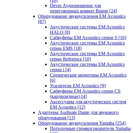
[16]
Devio Аудиорешение для
переговорных комнат Biamp
[24]
Оборудование звукоусиления EM Acoustics
[87]
Акустические системы EM Acoustics
HALO
[8]
Сабвуферы EM Acoustics серии S
[16]
Акустические системы EM Acoustics
серии EMS
[18]
Акустические системы EM Acoustics
серии Reference
[10]
Акустические системы EM Acoustics
серии i
[4]
Сценические мониторы EM Acoustics
[6]
Усилители EM Acoustics
[9]
Сабвуферы EM Acoustics серии CS
(кардиоидные)
[4]
Аксессуары для акустических систем
EM Acoustics
[12]
Адаптеры Audinate Dante для звукового
оборудования
[13]
Оборудование звукоусиления Yamaha
[254]
Потолочные громкоговорители Yamaha