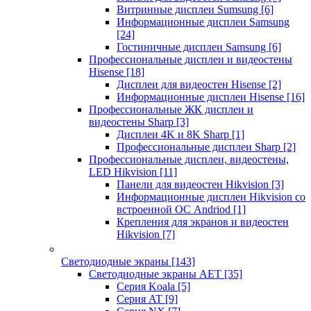
Витринные дисплеи Sumsung
[6]
Информационные дисплеи Samsung
[24]
Гостиничные дисплеи Samsung
[6]
Профессиональные дисплеи и видеостены
Hisense
[18]
Дисплеи для видеостен Hisense
[2]
Информационные дисплеи Hisense
[16]
Профессиональные ЖК дисплеи и
видеостены Sharp
[3]
Дисплеи 4K и 8K Sharp
[1]
Профессиональные дисплеи Sharp
[2]
Профессиональные дисплеи, видеостены,
LED Hikvision
[11]
Панели для видеостен Hikvision
[3]
Информационные дисплеи Hikvision со
встроенной ОС Andriod
[1]
Крепления для экранов и видеостен
Hikvision
[7]
Светодиодные экраны
[143]
Светодиодные экраны AET
[35]
Cерия Koala
[5]
Серия AT
[9]