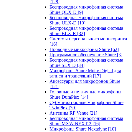
[128]
Беспроводная микрофонная система
Shure QLX-D
[9]
Беспроводная микрофонная система
Shure ULX-D
[10]
Беспроводная микрофонная система
Shure BLX-R
[32]
Системы персонального мониторинга
[16]
Проводные микрофоны Shure
[62]
Программное обеспечение Shure
[3]
Беспроводная микрофонная система
Shure SLX-D
[34]
Микрофоны Shure Motiv Digital для
записи и трансляций
[17]
Аксессуары для микрофонов Shure
[121]
Головные и петличные микрофоны
Shure DuraPlex
[14]
Субминиатюрные микрофоны Shure
TwinPlex
[39]
Антенны RF Venue
[21]
Беспроводная микрофонная система
Shure MXW NEXT 2
[16]
Микрофоны Shure Nexadyne
[10]