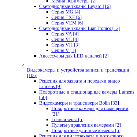
Медиа периметры
[2]
Светодиодные экраны Leyard
[16]
Серия MG
[4]
Серия TXF
[6]
Серия VEM
[6]
Светодиодные экраны LianTronics
[12]
Серия VA
[4]
Серия VL
[4]
Серия VH
[3]
Серия V
[1]
Аксессуары для LED панелей
[2]
Видеокамеры и устройства записи и трансляции
[106]
Решения для захвата и передачи видео
Lumens
[9]
Поворотные и стационарные камеры Lumens
[50]
Видеокамеры и трансиверы Bolin
[33]
Поворотные камеры для помещений
[21]
Трансиверы
[5]
Пульты управления камерами
[2]
Поворотные уличные камеры
[5]
Решения для видеозахвата и потокового