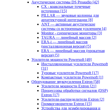
Акустические системы DS Proaudio
[42]
CX - коаксиальные точечные
источники
[15]
PILLAR — звуковые колонны для
архитектурной интеграции
[8]
ANT — активные акустические
системы со встроенным усилением
[4]
Monitor - сценические мониторы
[3]
TAURA — линейный массив
[2]
ERA-i — линейный массив
(инсталляционная версия)
[5]
ERA — линейный массив (прокатная
версия)
[5]
Усилители мощности Powersoft
[49]
Инсталляционные усилители Powersoft
[31]
Туровые усилители Powersoft
[17]
Компактные усилители Powersoft
[1]
Оборудование звукоусиления Extron
[58]
Усилители мощности Extron
[21]
Процессоры обработки сигналов (DSP)
Extron
[17]
Усилители-распределители Extron
[2]
Громкоговорители Extron
[15]
Устройства для деэмбедирования и