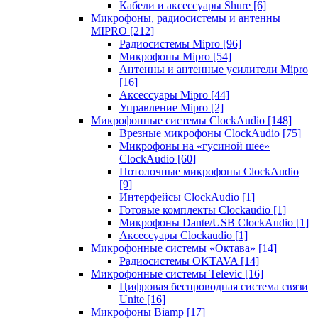
Кабели и аксессуары Shure
[6]
Микрофоны, радиосистемы и антенны
MIPRO
[212]
Радиосистемы Mipro
[96]
Микрофоны Mipro
[54]
Антенны и антенные усилители Mipro
[16]
Аксессуары Mipro
[44]
Управление Mipro
[2]
Микрофонные системы ClockAudio
[148]
Врезные микрофоны ClockAudio
[75]
Микрофоны на «гусиной шее»
ClockAudio
[60]
Потолочные микрофоны ClockAudio
[9]
Интерфейсы ClockAudio
[1]
Готовые комплекты Clockaudio
[1]
Микрофоны Dante/USB ClockAudio
[1]
Аксессуары Clockaudio
[1]
Микрофонные системы «Октава»
[14]
Радиосистемы OKTAVA
[14]
Микрофонные системы Televic
[16]
Цифровая беспроводная система связи
Unite
[16]
Микрофоны Biamp
[17]