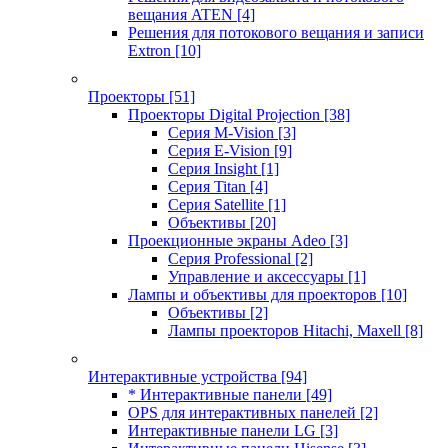
вещания ATEN
[4]
Решения для потокового вещания и записи
Extron
[10]
Проекторы
[51]
Проекторы Digital Projection
[38]
Серия M-Vision
[3]
Серия E-Vision
[9]
Серия Insight
[1]
Серия Titan
[4]
Серия Satellite
[1]
Объективы
[20]
Проекционные экраны Adeo
[3]
Серия Professional
[2]
Управление и аксессуары
[1]
Лампы и объективы для проекторов
[10]
Объективы
[2]
Лампы проекторов Hitachi, Maxell
[8]
Интерактивные устройства
[94]
* Интерактивные панели
[49]
OPS для интерактивных панелей
[2]
Интерактивные панели LG
[3]