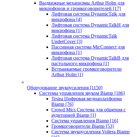
Выдвижные механизмы Arthur Holm для
микрофонов и громкоговорителей
[17]
Лифтовая система DynamicTalk для
микрофона
[4]
Лифтовая система DynamicTalkH для
микрофона
[1]
Лифтовая система DynamicTalk
UnderCover
[3]
Пассивная система MicConnect для
микрофона
[1]
Лифтовая система DynamicTalkB для
настольного микрофона
[1]
Встраиваемые громкоговорители
Arthur Holm
[1]
Оборудование звукоусиления
[1150]
Системы управления звуком Biamp
[186]
Tesira Цифровая медиаплатформа
Biamp
[76]
Crowd Mics Система для общения с
аудиторией Biamp
[1]
Система управления Biamp
[16]
Громкоговорители Biamp
[53]
Система звукоусиления Voltera Biamp