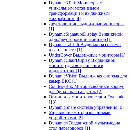
Dynamic3Talk Мониторы с
уникальным механизмом
трансформации и выдвижным
микрофоном
[4]
Двусторонние выдвижные мониторы
[1]
DynamicSignatureDisplay Выдвижной
одно/двусторонний монитор
[1]
DynamicTabLift Выдвижная система
для планшета
[1]
UnderCover Выдвижные мониторы
[1]
DynamicChairDisplay Выдвижной
монитор для встраивания в
подлокотник
[1]
DynamicVision Выдвижная система для
камер ВКС
[1]
CourtesyBox Моторизованный корпус
для бутылок и салфеток
[2]
Опции для мониторов серии Dynamic
[13]
DynamicShare система управления
[6]
Управление моторизованными
устройствами
[2]
Dynamic4 Выдвижной мультимедиа
стол переговоров
[1]