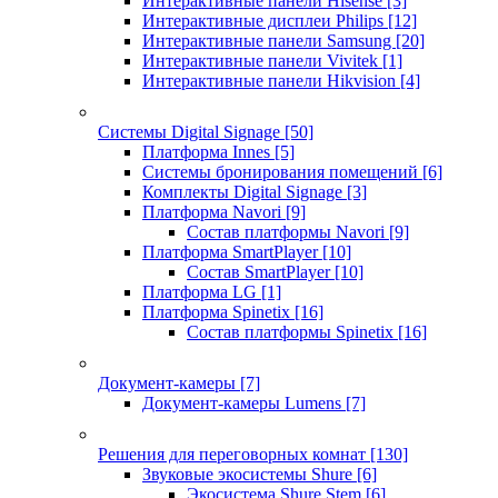
Интерактивные панели Hisense
[3]
Интерактивные дисплеи Philips
[12]
Интерактивные панели Samsung
[20]
Интерактивные панели Vivitek
[1]
Интерактивные панели Hikvision
[4]
Системы Digital Signage
[50]
Платформа Innes
[5]
Системы бронирования помещений
[6]
Комплекты Digital Signage
[3]
Платформа Navori
[9]
Состав платформы Navori
[9]
Платформа SmartPlayer
[10]
Состав SmartPlayer
[10]
Платформа LG
[1]
Платформа Spinetix
[16]
Состав платформы Spinetix
[16]
Документ-камеры
[7]
Документ-камеры Lumens
[7]
Решения для переговорных комнат
[130]
Звуковые экосистемы Shure
[6]
Экосистема Shure Stem
[6]