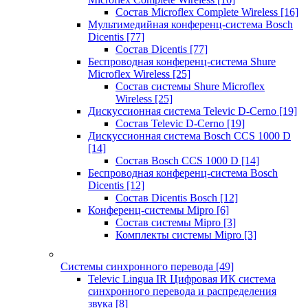
Состав Microflex Complete Wireless
[16]
Мультимедийная конференц-система Bosch
Dicentis
[77]
Состав Dicentis
[77]
Беспроводная конференц-система Shure
Microflex Wireless
[25]
Состав системы Shure Microflex
Wireless
[25]
Дискуссионная система Televic D-Cerno
[19]
Состав Televic D-Cerno
[19]
Дискуссионная система Bosch CCS 1000 D
[14]
Состав Bosch CCS 1000 D
[14]
Беспроводная конференц-система Bosch
Dicentis
[12]
Состав Dicentis Bosch
[12]
Конференц-системы Mipro
[6]
Состав системы Mipro
[3]
Комплекты системы Mipro
[3]
Системы синхронного перевода
[49]
Televic Lingua IR Цифровая ИК система
синхронного перевода и распределения
звука
[8]