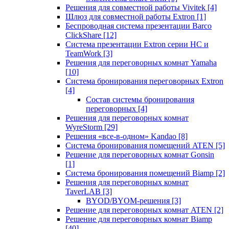
Решения для совместной работы Vivitek
[4]
Шлюз для совместной работы Extron
[1]
Беспроводная система презентации Barco
ClickShare
[12]
Система презентации Extron серии HC и
TeamWork
[3]
Решения для переговорных комнат Yamaha
[10]
Система бронирования переговорных Extron
[4]
Состав системы бронирования
переговорных
[4]
Решения для переговорных комнат
WyreStorm
[29]
Решения «все-в-одном» Kandao
[8]
Система бронирования помещений ATEN
[5]
Решение для переговорных комнат Gonsin
[1]
Система бронирования помещений Biamp
[2]
Решения для переговорных комнат
TaverLAB
[3]
BYOD/BYOM-решения
[3]
Решение для переговорных комнат ATEN
[2]
Решение для переговорных комнат Biamp
[40]