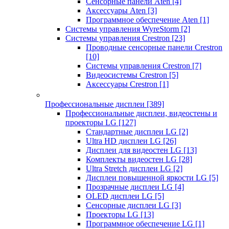
Сенсорные панели Aten
[4]
Аксессуары Aten
[3]
Программное обеспечение Aten
[1]
Системы управления WyreStorm
[2]
Системы управления Crestron
[23]
Проводные сенсорные панели Crestron
[10]
Системы управления Crestron
[7]
Видеосистемы Crestron
[5]
Аксессуары Crestron
[1]
Профессиональные дисплеи
[389]
Профессиональные дисплеи, видеостены и
проекторы LG
[127]
Стандартные дисплеи LG
[2]
Ultra HD дисплеи LG
[26]
Дисплеи для видеостен LG
[13]
Комплекты видеостен LG
[28]
Ultra Stretch дисплеи LG
[2]
Дисплеи повышенной яркости LG
[5]
Прозрачные дисплеи LG
[4]
OLED дисплеи LG
[5]
Сенсорные дисплеи LG
[3]
Проекторы LG
[13]
Программное обеспечение LG
[1]