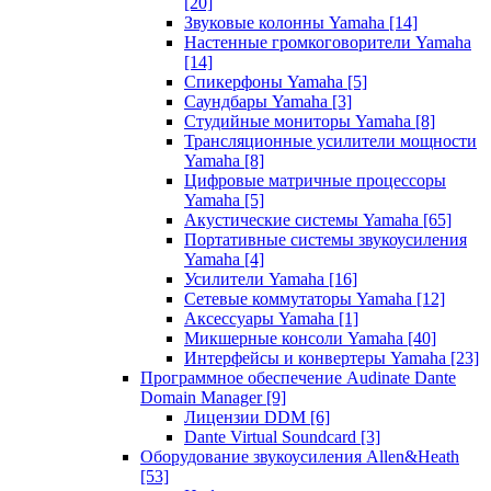
[20]
Звуковые колонны Yamaha
[14]
Настенные громкоговорители Yamaha
[14]
Спикерфоны Yamaha
[5]
Саундбары Yamaha
[3]
Студийные мониторы Yamaha
[8]
Трансляционные усилители мощности
Yamaha
[8]
Цифровые матричные процессоры
Yamaha
[5]
Акустические системы Yamaha
[65]
Портативные системы звукоусиления
Yamaha
[4]
Усилители Yamaha
[16]
Сетевые коммутаторы Yamaha
[12]
Аксессуары Yamaha
[1]
Микшерные консоли Yamaha
[40]
Интерфейсы и конвертеры Yamaha
[23]
Программное обеспечение Audinate Dante
Domain Manager
[9]
Лицензии DDM
[6]
Dante Virtual Soundcard
[3]
Оборудование звукоусиления Allen&Heath
[53]