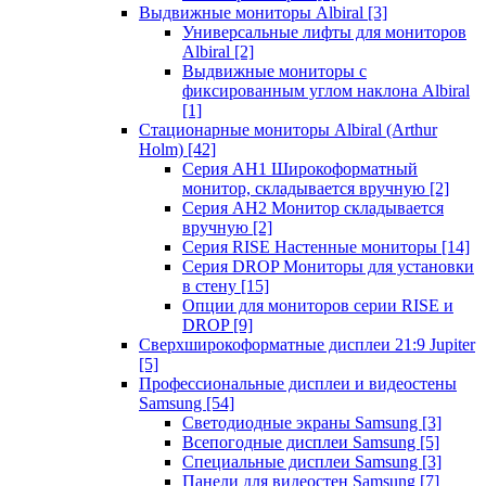
Выдвижные мониторы Albiral
[3]
Универсальные лифты для мониторов
Albiral
[2]
Выдвижные мониторы с
фиксированным углом наклона Albiral
[1]
Стационарные мониторы Albiral (Arthur
Holm)
[42]
Серия AH1 Широкоформатный
монитор, складывается вручную
[2]
Серия AH2 Монитор складывается
вручную
[2]
Серия RISE Настенные мониторы
[14]
Серия DROP Мониторы для установки
в стену
[15]
Опции для мониторов серии RISE и
DROP
[9]
Сверхширокоформатные дисплеи 21:9 Jupiter
[5]
Профессиональные дисплеи и видеостены
Samsung
[54]
Светодиодные экраны Samsung
[3]
Всепогодные дисплеи Samsung
[5]
Специальные дисплеи Samsung
[3]
Панели для видеостен Samsung
[7]