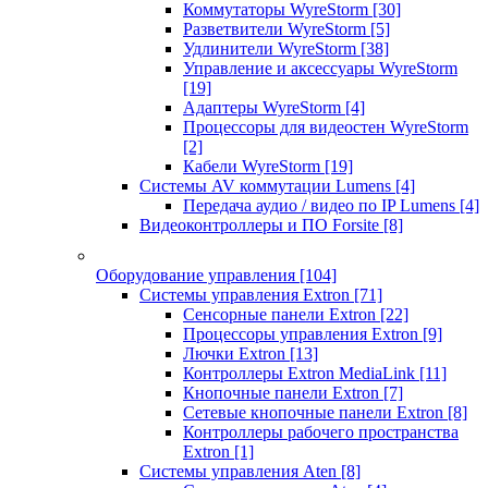
Коммутаторы WyreStorm
[30]
Разветвители WyreStorm
[5]
Удлинители WyreStorm
[38]
Управление и аксессуары WyreStorm
[19]
Адаптеры WyreStorm
[4]
Процессоры для видеостен WyreStorm
[2]
Кабели WyreStorm
[19]
Системы AV коммутации Lumens
[4]
Передача аудио / видео по IP Lumens
[4]
Видеоконтроллеры и ПО Forsite
[8]
Оборудование управления
[104]
Системы управления Extron
[71]
Сенсорные панели Extron
[22]
Процессоры управления Extron
[9]
Лючки Extron
[13]
Контроллеры Extron MediaLink
[11]
Кнопочные панели Extron
[7]
Сетевые кнопочные панели Extron
[8]
Контроллеры рабочего пространства
Extron
[1]
Системы управления Aten
[8]