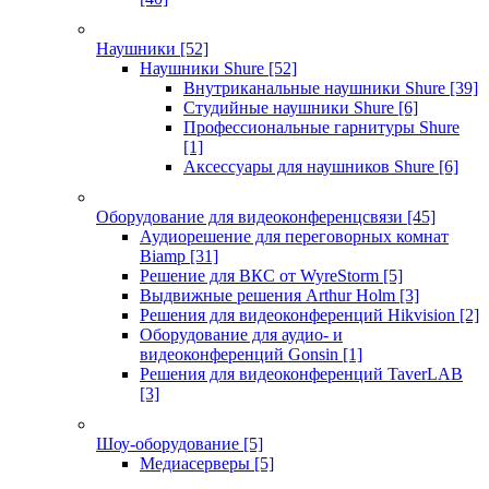
Наушники
[52]
Наушники Shure
[52]
Внутриканальные наушники Shure
[39]
Студийные наушники Shure
[6]
Профессиональные гарнитуры Shure
[1]
Аксессуары для наушников Shure
[6]
Оборудование для видеоконференцсвязи
[45]
Аудиорешение для переговорных комнат
Biamp
[31]
Решение для ВКС от WyreStorm
[5]
Выдвижные решения Arthur Holm
[3]
Решения для видеоконференций Hikvision
[2]
Оборудование для аудио- и
видеоконференций Gonsin
[1]
Решения для видеоконференций TaverLAB
[3]
Шоу-оборудование
[5]
Медиасерверы
[5]