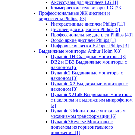
Аксессуары для дисплеев LG
[1]
Коммерческие телевизоры LG
[23]
Профессиональные ЖК дисплеи и
видеостены Philips
[63]
Интерактивные дисплеи Philips
[11]
Дисплеи для видеостен Philips
[5]
Профессиональные дисплеи Philips
[43]
Особо яркие дисплеи Philips
[1]
Цифровые вывески E-Paper Philips
[3]
Выдвижные мониторы Arthur Holm
[63]
Dynamic 1Н Складные мониторы
[3]
DB2 и DB3 Выдвижные мониторы с
наклоном
[6]
Dynamic2 Выдвижные мониторы с
наклоном
[3]
Dynamic X2 Выдвижные мониторы с
наклоном
[8]
DynamicX2Talk Выдвижные мониторы
с наклоном и выдвижным микрофоном
[2]
Dynamic 3 Мониторы с уникальным
механизмом трансформации
[6]
Dynamic3Reverse Мониторы с
подъемом из горизонтального
положения
[1]