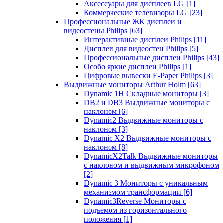
Аксессуары для дисплеев LG
[1]
Коммерческие телевизоры LG
[23]
Профессиональные ЖК дисплеи и
видеостены Philips
[63]
Интерактивные дисплеи Philips
[11]
Дисплеи для видеостен Philips
[5]
Профессиональные дисплеи Philips
[43]
Особо яркие дисплеи Philips
[1]
Цифровые вывески E-Paper Philips
[3]
Выдвижные мониторы Arthur Holm
[63]
Dynamic 1Н Складные мониторы
[3]
DB2 и DB3 Выдвижные мониторы с
наклоном
[6]
Dynamic2 Выдвижные мониторы с
наклоном
[3]
Dynamic X2 Выдвижные мониторы с
наклоном
[8]
DynamicX2Talk Выдвижные мониторы
с наклоном и выдвижным микрофоном
[2]
Dynamic 3 Мониторы с уникальным
механизмом трансформации
[6]
Dynamic3Reverse Мониторы с
подъемом из горизонтального
положения
[1]