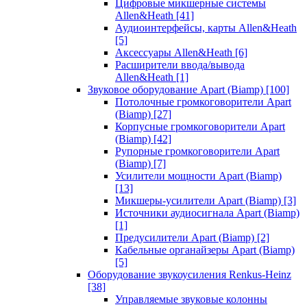
Цифровые микшерные системы
Allen&Heath
[41]
Аудиоинтерфейсы, карты Allen&Heath
[5]
Аксессуары Allen&Heath
[6]
Расширители ввода/вывода
Allen&Heath
[1]
Звуковое оборудование Apart (Biamp)
[100]
Потолочные громкоговорители Apart
(Biamp)
[27]
Корпусные громкоговорители Apart
(Biamp)
[42]
Рупорные громкоговорители Apart
(Biamp)
[7]
Усилители мощности Apart (Biamp)
[13]
Микшеры-усилители Apart (Biamp)
[3]
Источники аудиосигнала Apart (Biamp)
[1]
Предусилители Apart (Biamp)
[2]
Кабельные органайзеры Apart (Biamp)
[5]
Оборудование звукоусиления Renkus-Heinz
[38]
Управляемые звуковые колонны