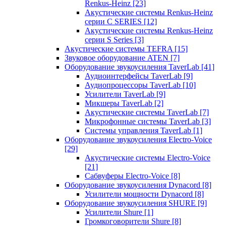
Renkus-Heinz
[23]
Акустические системы Renkus-Heinz
серии C SERIES
[12]
Акустические системы Renkus-Heinz
серии S Series
[3]
Акустические системы TEFRA
[15]
Звуковое оборудование ATEN
[7]
Оборудование звукоусиления TaverLab
[41]
Аудиоинтерфейсы TaverLab
[9]
Аудиопроцессоры TaverLab
[10]
Усилители TaverLab
[9]
Микшеры TaverLab
[2]
Акустические системы TaverLab
[7]
Микрофонные системы TaverLab
[3]
Системы управления TaverLab
[1]
Оборудование звукоусиления Electro-Voice
[29]
Акустические системы Electro-Voice
[21]
Сабвуферы Electro-Voice
[8]
Оборудование звукоусиления Dynacord
[8]
Усилители мощности Dynacord
[8]
Оборудование звукоусиления SHURE
[9]
Усилители Shure
[1]
Громкоговорители Shure
[8]