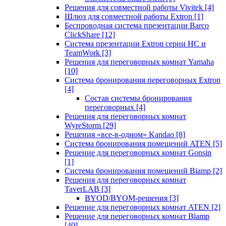
Решения для совместной работы Vivitek
[4]
Шлюз для совместной работы Extron
[1]
Беспроводная система презентации Barco
ClickShare
[12]
Система презентации Extron серии HC и
TeamWork
[3]
Решения для переговорных комнат Yamaha
[10]
Система бронирования переговорных Extron
[4]
Состав системы бронирования
переговорных
[4]
Решения для переговорных комнат
WyreStorm
[29]
Решения «все-в-одном» Kandao
[8]
Система бронирования помещений ATEN
[5]
Решение для переговорных комнат Gonsin
[1]
Система бронирования помещений Biamp
[2]
Решения для переговорных комнат
TaverLAB
[3]
BYOD/BYOM-решения
[3]
Решение для переговорных комнат ATEN
[2]
Решение для переговорных комнат Biamp
[40]