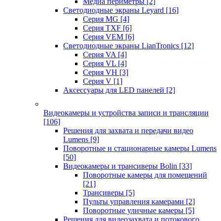
Медиа периметры
[2]
Светодиодные экраны Leyard
[16]
Серия MG
[4]
Серия TXF
[6]
Серия VEM
[6]
Светодиодные экраны LianTronics
[12]
Серия VA
[4]
Серия VL
[4]
Серия VH
[3]
Серия V
[1]
Аксессуары для LED панелей
[2]
Видеокамеры и устройства записи и трансляции
[106]
Решения для захвата и передачи видео
Lumens
[9]
Поворотные и стационарные камеры Lumens
[50]
Видеокамеры и трансиверы Bolin
[33]
Поворотные камеры для помещений
[21]
Трансиверы
[5]
Пульты управления камерами
[2]
Поворотные уличные камеры
[5]
Решения для видеозахвата и потокового