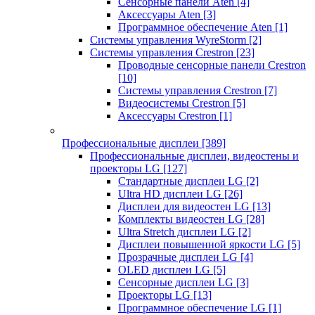
Сенсорные панели Aten
[4]
Аксессуары Aten
[3]
Программное обеспечение Aten
[1]
Системы управления WyreStorm
[2]
Системы управления Crestron
[23]
Проводные сенсорные панели Crestron
[10]
Системы управления Crestron
[7]
Видеосистемы Crestron
[5]
Аксессуары Crestron
[1]
Профессиональные дисплеи
[389]
Профессиональные дисплеи, видеостены и
проекторы LG
[127]
Стандартные дисплеи LG
[2]
Ultra HD дисплеи LG
[26]
Дисплеи для видеостен LG
[13]
Комплекты видеостен LG
[28]
Ultra Stretch дисплеи LG
[2]
Дисплеи повышенной яркости LG
[5]
Прозрачные дисплеи LG
[4]
OLED дисплеи LG
[5]
Сенсорные дисплеи LG
[3]
Проекторы LG
[13]
Программное обеспечение LG
[1]