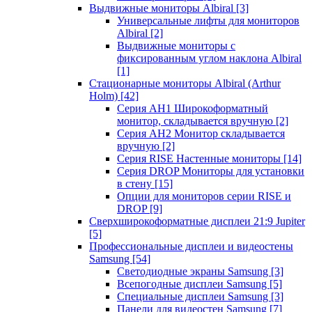
Выдвижные мониторы Albiral
[3]
Универсальные лифты для мониторов
Albiral
[2]
Выдвижные мониторы с
фиксированным углом наклона Albiral
[1]
Стационарные мониторы Albiral (Arthur
Holm)
[42]
Серия AH1 Широкоформатный
монитор, складывается вручную
[2]
Серия AH2 Монитор складывается
вручную
[2]
Серия RISE Настенные мониторы
[14]
Серия DROP Мониторы для установки
в стену
[15]
Опции для мониторов серии RISE и
DROP
[9]
Сверхширокоформатные дисплеи 21:9 Jupiter
[5]
Профессиональные дисплеи и видеостены
Samsung
[54]
Светодиодные экраны Samsung
[3]
Всепогодные дисплеи Samsung
[5]
Специальные дисплеи Samsung
[3]
Панели для видеостен Samsung
[7]