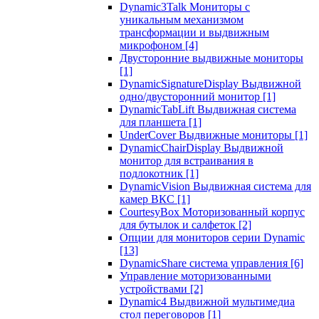
Dynamic3Talk Мониторы с
уникальным механизмом
трансформации и выдвижным
микрофоном
[4]
Двусторонние выдвижные мониторы
[1]
DynamicSignatureDisplay Выдвижной
одно/двусторонний монитор
[1]
DynamicTabLift Выдвижная система
для планшета
[1]
UnderCover Выдвижные мониторы
[1]
DynamicChairDisplay Выдвижной
монитор для встраивания в
подлокотник
[1]
DynamicVision Выдвижная система для
камер ВКС
[1]
CourtesyBox Моторизованный корпус
для бутылок и салфеток
[2]
Опции для мониторов серии Dynamic
[13]
DynamicShare система управления
[6]
Управление моторизованными
устройствами
[2]
Dynamic4 Выдвижной мультимедиа
стол переговоров
[1]