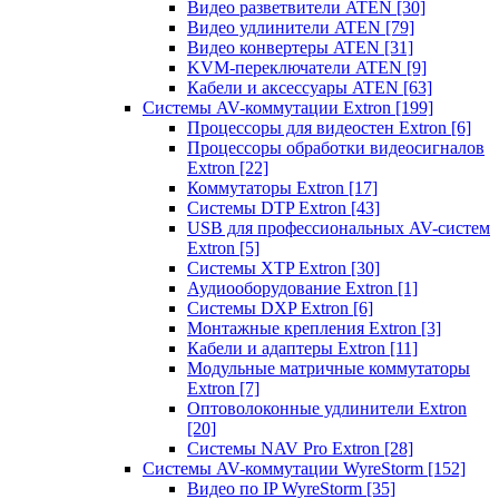
Видео разветвители ATEN
[30]
Видео удлинители ATEN
[79]
Видео конвертеры ATEN
[31]
KVM-переключатели ATEN
[9]
Кабели и аксессуары ATEN
[63]
Системы AV-коммутации Extron
[199]
Процессоры для видеостен Extron
[6]
Процессоры обработки видеосигналов
Extron
[22]
Коммутаторы Extron
[17]
Системы DTP Extron
[43]
USB для профессиональных AV-систем
Extron
[5]
Системы XTP Extron
[30]
Аудиооборудование Extron
[1]
Системы DXP Extron
[6]
Монтажные крепления Extron
[3]
Кабели и адаптеры Extron
[11]
Модульные матричные коммутаторы
Extron
[7]
Оптоволоконные удлинители Extron
[20]
Системы NAV Pro Extron
[28]
Системы AV-коммутации WyreStorm
[152]
Видео по IP WyreStorm
[35]