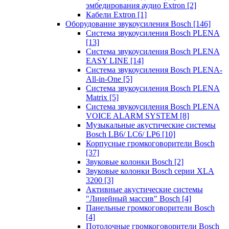
эмбедирования аудио Extron
[2]
Кабели Extron
[1]
Оборудование звукоусиления Bosch
[146]
Система звукоусиления Bosch PLENA
[13]
Система звукоусиления Bosch PLENA
EASY LINE
[14]
Система звукоусиления Bosch PLENA-
All-in-One
[5]
Система звукоусиления Bosch PLENA
Matrix
[5]
Система звукоусиления Bosch PLENA
VOICE ALARM SYSTEM
[8]
Музыкальные акустические системы
Bosch LB6/ LC6/ LP6
[10]
Корпусные громкоговорители Bosch
[37]
Звуковые колонки Bosch
[2]
Звуковые колонки Bosch серии XLA
3200
[3]
Активные акустические системы
"Линейный массив" Bosch
[4]
Панельные громкоговорители Bosch
[4]
Потолочные громкоговорители Bosch