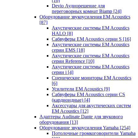
[16]
Devio Аудиорешение для
переговорных комнат Biamp
[24]
Оборудование звукоусиления EM Acoustics
[87]
Акустические системы EM Acoustics
HALO
[8]
Сабвуферы EM Acoustics серии S
[16]
Акустические системы EM Acoustics
серии EMS
[18]
Акустические системы EM Acoustics
серии Reference
[10]
Акустические системы EM Acoustics
серии i
[4]
Сценические мониторы EM Acoustics
[6]
Усилители EM Acoustics
[9]
Сабвуферы EM Acoustics серии CS
(кардиоидные)
[4]
Аксессуары для акустических систем
EM Acoustics
[12]
Адаптеры Audinate Dante для звукового
оборудования
[13]
Оборудование звукоусиления Yamaha
[254]
Потолочные громкоговорители Yamaha