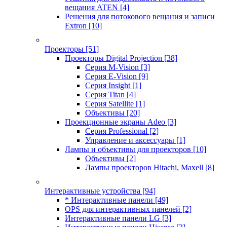
вещания ATEN
[4]
Решения для потокового вещания и записи
Extron
[10]
Проекторы
[51]
Проекторы Digital Projection
[38]
Серия M-Vision
[3]
Серия E-Vision
[9]
Серия Insight
[1]
Серия Titan
[4]
Серия Satellite
[1]
Объективы
[20]
Проекционные экраны Adeo
[3]
Серия Professional
[2]
Управление и аксессуары
[1]
Лампы и объективы для проекторов
[10]
Объективы
[2]
Лампы проекторов Hitachi, Maxell
[8]
Интерактивные устройства
[94]
* Интерактивные панели
[49]
OPS для интерактивных панелей
[2]
Интерактивные панели LG
[3]