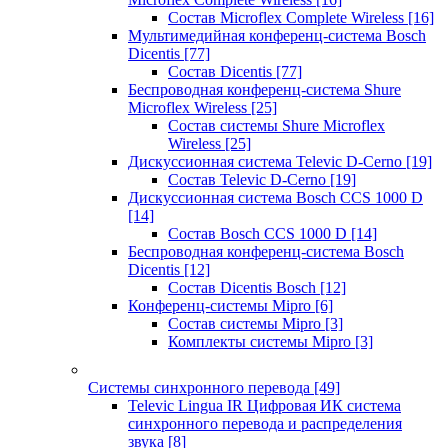
Состав Microflex Complete Wireless
[16]
Мультимедийная конференц-система Bosch
Dicentis
[77]
Состав Dicentis
[77]
Беспроводная конференц-система Shure
Microflex Wireless
[25]
Состав системы Shure Microflex
Wireless
[25]
Дискуссионная система Televic D-Cerno
[19]
Состав Televic D-Cerno
[19]
Дискуссионная система Bosch CCS 1000 D
[14]
Состав Bosch CCS 1000 D
[14]
Беспроводная конференц-система Bosch
Dicentis
[12]
Состав Dicentis Bosch
[12]
Конференц-системы Mipro
[6]
Состав системы Mipro
[3]
Комплекты системы Mipro
[3]
Системы синхронного перевода
[49]
Televic Lingua IR Цифровая ИК система
синхронного перевода и распределения
звука
[8]