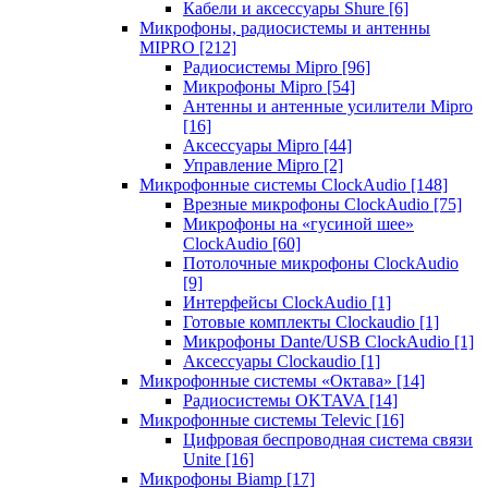
Кабели и аксессуары Shure
[6]
Микрофоны, радиосистемы и антенны
MIPRO
[212]
Радиосистемы Mipro
[96]
Микрофоны Mipro
[54]
Антенны и антенные усилители Mipro
[16]
Аксессуары Mipro
[44]
Управление Mipro
[2]
Микрофонные системы ClockAudio
[148]
Врезные микрофоны ClockAudio
[75]
Микрофоны на «гусиной шее»
ClockAudio
[60]
Потолочные микрофоны ClockAudio
[9]
Интерфейсы ClockAudio
[1]
Готовые комплекты Clockaudio
[1]
Микрофоны Dante/USB ClockAudio
[1]
Аксессуары Clockaudio
[1]
Микрофонные системы «Октава»
[14]
Радиосистемы OKTAVA
[14]
Микрофонные системы Televic
[16]
Цифровая беспроводная система связи
Unite
[16]
Микрофоны Biamp
[17]