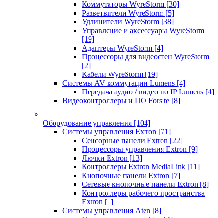
Коммутаторы WyreStorm
[30]
Разветвители WyreStorm
[5]
Удлинители WyreStorm
[38]
Управление и аксессуары WyreStorm
[19]
Адаптеры WyreStorm
[4]
Процессоры для видеостен WyreStorm
[2]
Кабели WyreStorm
[19]
Системы AV коммутации Lumens
[4]
Передача аудио / видео по IP Lumens
[4]
Видеоконтроллеры и ПО Forsite
[8]
Оборудование управления
[104]
Системы управления Extron
[71]
Сенсорные панели Extron
[22]
Процессоры управления Extron
[9]
Лючки Extron
[13]
Контроллеры Extron MediaLink
[11]
Кнопочные панели Extron
[7]
Сетевые кнопочные панели Extron
[8]
Контроллеры рабочего пространства
Extron
[1]
Системы управления Aten
[8]