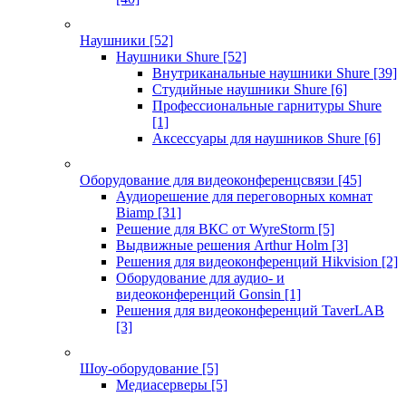
Наушники
[52]
Наушники Shure
[52]
Внутриканальные наушники Shure
[39]
Студийные наушники Shure
[6]
Профессиональные гарнитуры Shure
[1]
Аксессуары для наушников Shure
[6]
Оборудование для видеоконференцсвязи
[45]
Аудиорешение для переговорных комнат
Biamp
[31]
Решение для ВКС от WyreStorm
[5]
Выдвижные решения Arthur Holm
[3]
Решения для видеоконференций Hikvision
[2]
Оборудование для аудио- и
видеоконференций Gonsin
[1]
Решения для видеоконференций TaverLAB
[3]
Шоу-оборудование
[5]
Медиасерверы
[5]