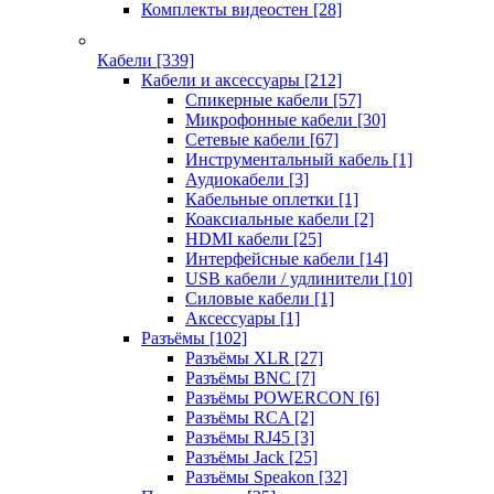
Комплекты видеостен
[28]
Кабели
[339]
Кабели и аксессуары
[212]
Спикерные кабели
[57]
Микрофонные кабели
[30]
Сетевые кабели
[67]
Инструментальный кабель
[1]
Аудиокабели
[3]
Кабельные оплетки
[1]
Коаксиальные кабели
[2]
HDMI кабели
[25]
Интерфейсные кабели
[14]
USB кабели / удлинители
[10]
Силовые кабели
[1]
Аксессуары
[1]
Разъёмы
[102]
Разъёмы XLR
[27]
Разъёмы BNC
[7]
Разъёмы POWERCON
[6]
Разъёмы RCA
[2]
Разъёмы RJ45
[3]
Разъёмы Jack
[25]
Разъёмы Speakon
[32]