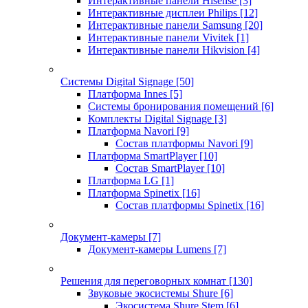
Интерактивные панели Hisense
[3]
Интерактивные дисплеи Philips
[12]
Интерактивные панели Samsung
[20]
Интерактивные панели Vivitek
[1]
Интерактивные панели Hikvision
[4]
Системы Digital Signage
[50]
Платформа Innes
[5]
Системы бронирования помещений
[6]
Комплекты Digital Signage
[3]
Платформа Navori
[9]
Состав платформы Navori
[9]
Платформа SmartPlayer
[10]
Состав SmartPlayer
[10]
Платформа LG
[1]
Платформа Spinetix
[16]
Состав платформы Spinetix
[16]
Документ-камеры
[7]
Документ-камеры Lumens
[7]
Решения для переговорных комнат
[130]
Звуковые экосистемы Shure
[6]
Экосистема Shure Stem
[6]