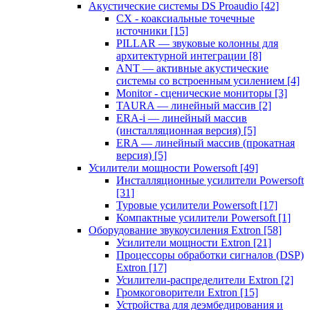
Акустические системы DS Proaudio
[42]
CX - коаксиальные точечные
источники
[15]
PILLAR — звуковые колонны для
архитектурной интеграции
[8]
ANT — активные акустические
системы со встроенным усилением
[4]
Monitor - сценические мониторы
[3]
TAURA — линейный массив
[2]
ERA-i — линейный массив
(инсталляционная версия)
[5]
ERA — линейный массив (прокатная
версия)
[5]
Усилители мощности Powersoft
[49]
Инсталляционные усилители Powersoft
[31]
Туровые усилители Powersoft
[17]
Компактные усилители Powersoft
[1]
Оборудование звукоусиления Extron
[58]
Усилители мощности Extron
[21]
Процессоры обработки сигналов (DSP)
Extron
[17]
Усилители-распределители Extron
[2]
Громкоговорители Extron
[15]
Устройства для деэмбедирования и