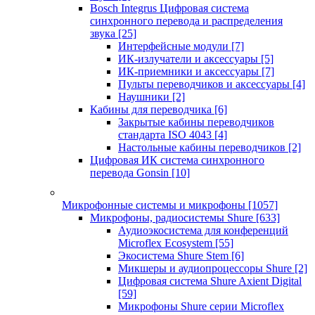
Bosch Integrus Цифровая система
синхронного перевода и распределения
звука
[25]
Интерфейсные модули
[7]
ИК-излучатели и аксессуары
[5]
ИК-приемники и аксессуары
[7]
Пульты переводчиков и аксессуары
[4]
Наушники
[2]
Кабины для переводчика
[6]
Закрытые кабины переводчиков
стандарта ISO 4043
[4]
Настольные кабины переводчиков
[2]
Цифровая ИК система синхронного
перевода Gonsin
[10]
Микрофонные системы и микрофоны
[1057]
Микрофоны, радиосистемы Shure
[633]
Аудиоэкосистема для конференций
Microflex Ecosystem
[55]
Экосистема Shure Stem
[6]
Микшеры и аудиопроцессоры Shure
[2]
Цифровая система Shure Axient Digital
[59]
Микрофоны Shure серии Microflex