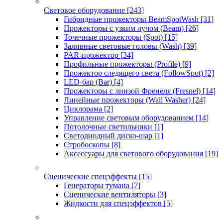
Световое оборудование
[243]
Гибридные прожекторы BeamSpotWash
[31]
Прожекторы с узким лучом (Beam)
[26]
Точечные прожекторы (Spot)
[15]
Заливные световые головы (Wash)
[39]
PAR-прожектор
[34]
Профильные прожекторы (Profile)
[9]
Прожектор следящего света (FollowSpot)
[2]
LED-бар (Bar)
[4]
Прожекторы с линзой Френеля (Fresnel)
[14]
Линейные прожекторы (Wall Washer)
[24]
Циклорама
[2]
Управление световым оборудованием
[14]
Потолочные светильники
[1]
Светодиодный диско-шар
[1]
Стробоскопы
[8]
Аксессуары для светового оборудования
[19]
Сценические спецэффекты
[15]
Генераторы тумана
[7]
Сценические вентиляторы
[3]
Жидкости для спецэффектов
[5]