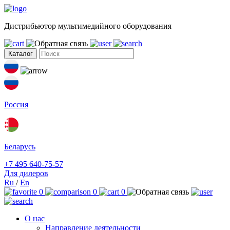
Дистрибьютор мультимедийного оборудования
Каталог
Россия
Беларусь
+7 495 640-75-57
Для дилеров
Ru
/
En
0
0
0
О нас
Направление деятельности