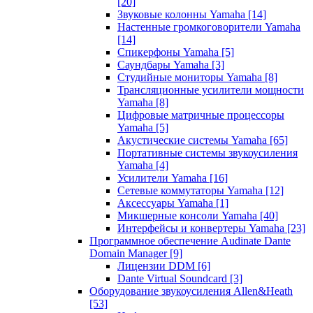
[20]
Звуковые колонны Yamaha
[14]
Настенные громкоговорители Yamaha
[14]
Спикерфоны Yamaha
[5]
Саундбары Yamaha
[3]
Студийные мониторы Yamaha
[8]
Трансляционные усилители мощности
Yamaha
[8]
Цифровые матричные процессоры
Yamaha
[5]
Акустические системы Yamaha
[65]
Портативные системы звукоусиления
Yamaha
[4]
Усилители Yamaha
[16]
Сетевые коммутаторы Yamaha
[12]
Аксессуары Yamaha
[1]
Микшерные консоли Yamaha
[40]
Интерфейсы и конвертеры Yamaha
[23]
Программное обеспечение Audinate Dante
Domain Manager
[9]
Лицензии DDM
[6]
Dante Virtual Soundcard
[3]
Оборудование звукоусиления Allen&Heath
[53]