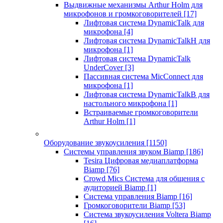
Выдвижные механизмы Arthur Holm для
микрофонов и громкоговорителей
[17]
Лифтовая система DynamicTalk для
микрофона
[4]
Лифтовая система DynamicTalkH для
микрофона
[1]
Лифтовая система DynamicTalk
UnderCover
[3]
Пассивная система MicConnect для
микрофона
[1]
Лифтовая система DynamicTalkB для
настольного микрофона
[1]
Встраиваемые громкоговорители
Arthur Holm
[1]
Оборудование звукоусиления
[1150]
Системы управления звуком Biamp
[186]
Tesira Цифровая медиаплатформа
Biamp
[76]
Crowd Mics Система для общения с
аудиторией Biamp
[1]
Система управления Biamp
[16]
Громкоговорители Biamp
[53]
Система звукоусиления Voltera Biamp