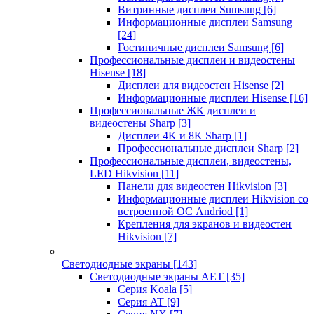
Витринные дисплеи Sumsung
[6]
Информационные дисплеи Samsung
[24]
Гостиничные дисплеи Samsung
[6]
Профессиональные дисплеи и видеостены
Hisense
[18]
Дисплеи для видеостен Hisense
[2]
Информационные дисплеи Hisense
[16]
Профессиональные ЖК дисплеи и
видеостены Sharp
[3]
Дисплеи 4K и 8K Sharp
[1]
Профессиональные дисплеи Sharp
[2]
Профессиональные дисплеи, видеостены,
LED Hikvision
[11]
Панели для видеостен Hikvision
[3]
Информационные дисплеи Hikvision со
встроенной ОС Andriod
[1]
Крепления для экранов и видеостен
Hikvision
[7]
Светодиодные экраны
[143]
Светодиодные экраны AET
[35]
Cерия Koala
[5]
Серия AT
[9]