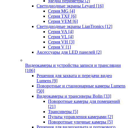
Медиа периметры
[2]
Светодиодные экраны Leyard
[16]
Серия MG
[4]
Серия TXF
[6]
Серия VEM
[6]
Светодиодные экраны LianTronics
[12]
Серия VA
[4]
Серия VL
[4]
Серия VH
[3]
Серия V
[1]
Аксессуары для LED панелей
[2]
Видеокамеры и устройства записи и трансляции
[106]
Решения для захвата и передачи видео
Lumens
[9]
Поворотные и стационарные камеры Lumens
[50]
Видеокамеры и трансиверы Bolin
[33]
Поворотные камеры для помещений
[21]
Трансиверы
[5]
Пульты управления камерами
[2]
Поворотные уличные камеры
[5]
Решения для видеозахвата и потокового