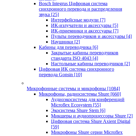
Bosch Integrus Цифровая система
синхронного перевода и распределения
звука
[25]
Интерфейсные модули
[7]
ИК-излучатели и аксессуары
[5]
ИК-приемники и аксессуары
[7]
Пульты переводчиков и аксессуары
[4]
Наушники
[2]
Кабины для переводчика
[6]
Закрытые кабины переводчиков
стандарта ISO 4043
[4]
Настольные кабины переводчиков
[2]
Цифровая ИК система синхронного
перевода Gonsin
[10]
Микрофонные системы и микрофоны
[1084]
Микрофоны, радиосистемы Shure
[660]
Аудиоэкосистема для конференций
Microflex Ecosystem
[55]
Экосистема Shure Stem
[6]
Микшеры и аудиопроцессоры Shure
[2]
Цифровая система Shure Axient Digital
[59]
Микрофоны Shure серии Microflex