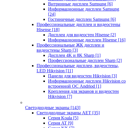
Витринные дисплеи Sumsung
[6]
Информационные дисплеи Samsung
[24]
Гостиничные дисплеи Samsung
[6]
Профессиональные дисплеи и видеостены
Hisense
[18]
Дисплеи для видеостен Hisense
[2]
Информационные дисплеи Hisense
[16]
Профессиональные ЖК дисплеи и
видеостены Sharp
[3]
Дисплеи 4K и 8K Sharp
[1]
Профессиональные дисплеи Sharp
[2]
Профессиональные дисплеи, видеостены,
LED Hikvision
[11]
Панели для видеостен Hikvision
[3]
Информационные дисплеи Hikvision со
встроенной ОС Andriod
[1]
Крепления для экранов и видеостен
Hikvision
[7]
Светодиодные экраны
[143]
Светодиодные экраны AET
[35]
Cерия Koala
[5]
Серия AT
[9]