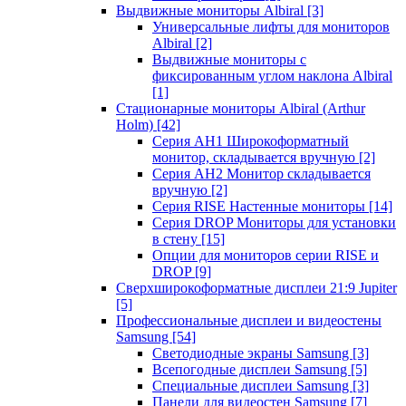
Выдвижные мониторы Albiral
[3]
Универсальные лифты для мониторов
Albiral
[2]
Выдвижные мониторы с
фиксированным углом наклона Albiral
[1]
Стационарные мониторы Albiral (Arthur
Holm)
[42]
Серия AH1 Широкоформатный
монитор, складывается вручную
[2]
Серия AH2 Монитор складывается
вручную
[2]
Серия RISE Настенные мониторы
[14]
Серия DROP Мониторы для установки
в стену
[15]
Опции для мониторов серии RISE и
DROP
[9]
Сверхширокоформатные дисплеи 21:9 Jupiter
[5]
Профессиональные дисплеи и видеостены
Samsung
[54]
Светодиодные экраны Samsung
[3]
Всепогодные дисплеи Samsung
[5]
Специальные дисплеи Samsung
[3]
Панели для видеостен Samsung
[7]