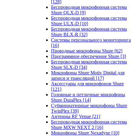
[128]
Беспроводная микрофонная система
Shure QLX-D
[9]
Беспроводная микрофонная система
Shure ULX-D
[10]
Беспроводная микрофонная система
Shure BLX-R
[32]
Системы персонального мониторинга
[16]
Проводные микрофоны Shure
[62]
Программное обеспечение Shure
[3]
Беспроводная микрофонная система
Shure SLX-D
[34]
Микрофоны Shure Motiv Digital для
записи и трансляций
[17]
Аксессуары для микрофонов Shure
[121]
Головные и петличные микрофоны
Shure DuraPlex
[14]
Субминиатюрные микрофоны Shure
TwinPlex
[39]
Антенны RF Venue
[21]
Беспроводная микрофонная система
Shure MXW NEXT 2
[16]
Микрофоны Shure Nexadyne
[10]