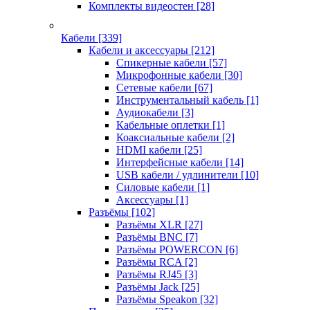
Комплекты видеостен
[28]
Кабели
[339]
Кабели и аксессуары
[212]
Спикерные кабели
[57]
Микрофонные кабели
[30]
Сетевые кабели
[67]
Инструментальный кабель
[1]
Аудиокабели
[3]
Кабельные оплетки
[1]
Коаксиальные кабели
[2]
HDMI кабели
[25]
Интерфейсные кабели
[14]
USB кабели / удлинители
[10]
Силовые кабели
[1]
Аксессуары
[1]
Разъёмы
[102]
Разъёмы XLR
[27]
Разъёмы BNC
[7]
Разъёмы POWERCON
[6]
Разъёмы RCA
[2]
Разъёмы RJ45
[3]
Разъёмы Jack
[25]
Разъёмы Speakon
[32]