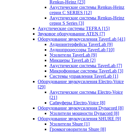
Renkus-Heinz
[23]
Акустические системы Renkus-Heinz
серии C SERIES
[12]
Акустические системы Renkus-Heinz
серии S Series
[3]
Акустические системы TEFRA
[15]
Звуковое оборудование ATEN
[7]
Оборудование звукоусиления TaverLab
[41]
Аудиоинтерфейсы TaverLab
[9]
Аудиопроцессоры TaverLab
[10]
Усилители TaverLab
[9]
Микшеры TaverLab
[2]
Акустические системы TaverLab
[7]
Микрофонные системы TaverLab
[3]
Системы управления TaverLab
[1]
Оборудование звукоусиления Electro-Voice
[29]
Акустические системы Electro-Voice
[21]
Сабвуферы Electro-Voice
[8]
Оборудование звукоусиления Dynacord
[8]
Усилители мощности Dynacord
[8]
Оборудование звукоусиления SHURE
[9]
Усилители Shure
[1]
Громкоговорители Shure
[8]