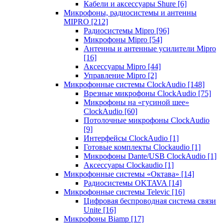
Кабели и аксессуары Shure
[6]
Микрофоны, радиосистемы и антенны
MIPRO
[212]
Радиосистемы Mipro
[96]
Микрофоны Mipro
[54]
Антенны и антенные усилители Mipro
[16]
Аксессуары Mipro
[44]
Управление Mipro
[2]
Микрофонные системы ClockAudio
[148]
Врезные микрофоны ClockAudio
[75]
Микрофоны на «гусиной шее»
ClockAudio
[60]
Потолочные микрофоны ClockAudio
[9]
Интерфейсы ClockAudio
[1]
Готовые комплекты Clockaudio
[1]
Микрофоны Dante/USB ClockAudio
[1]
Аксессуары Clockaudio
[1]
Микрофонные системы «Октава»
[14]
Радиосистемы OKTAVA
[14]
Микрофонные системы Televic
[16]
Цифровая беспроводная система связи
Unite
[16]
Микрофоны Biamp
[17]