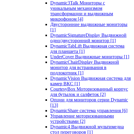
Dynamic3Talk Мониторы с
уникальным механизмом
трансформации и выдвижным
микрофоном
[4]
Двусторонние выдвижные мониторы
[1]
DynamicSignatureDisplay Выдвижной
одно/двусторонний монитор
[1]
DynamicTabLift Выдвижная система
для планшета
[1]
UnderCover Выдвижные мониторы
[1]
DynamicChairDisplay Выдвижной
монитор для встраивания в
подлокотник
[1]
DynamicVision Выдвижная система для
камер ВКС
[1]
CourtesyBox Моторизованный корпус
для бутылок и салфеток
[2]
Опции для мониторов серии Dynamic
[13]
DynamicShare система управления
[6]
Управление моторизованными
устройствами
[2]
Dynamic4 Выдвижной мультимедиа
стол переговоров
[1]