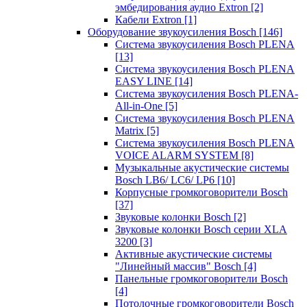
эмбедирования аудио Extron
[2]
Кабели Extron
[1]
Оборудование звукоусиления Bosch
[146]
Система звукоусиления Bosch PLENA
[13]
Система звукоусиления Bosch PLENA
EASY LINE
[14]
Система звукоусиления Bosch PLENA-
All-in-One
[5]
Система звукоусиления Bosch PLENA
Matrix
[5]
Система звукоусиления Bosch PLENA
VOICE ALARM SYSTEM
[8]
Музыкальные акустические системы
Bosch LB6/ LC6/ LP6
[10]
Корпусные громкоговорители Bosch
[37]
Звуковые колонки Bosch
[2]
Звуковые колонки Bosch серии XLA
3200
[3]
Активные акустические системы
"Линейный массив" Bosch
[4]
Панельные громкоговорители Bosch
[4]
Потолочные громкоговорители Bosch