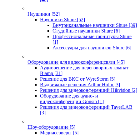
Наушники
[52]
Наушники Shure
[52]
Внутриканальные наушники Shure
[39]
Студийные наушники Shure
[6]
Профессиональные гарнитуры Shure
[1]
Аксессуары для наушников Shure
[6]
Оборудование для видеоконференцсвязи
[45]
Аудиорешение для переговорных комнат
Biamp
[31]
Решение для ВКС от WyreStorm
[5]
Выдвижные решения Arthur Holm
[3]
Решения для видеоконференций Hikvision
[2]
Оборудование для аудио- и
видеоконференций Gonsin
[1]
Решения для видеоконференций TaverLAB
[3]
Шоу-оборудование
[5]
Медиасерверы
[5]