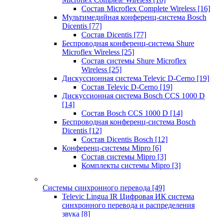
Состав Microflex Complete Wireless
[16]
Мультимедийная конференц-система Bosch
Dicentis
[77]
Состав Dicentis
[77]
Беспроводная конференц-система Shure
Microflex Wireless
[25]
Состав системы Shure Microflex
Wireless
[25]
Дискуссионная система Televic D-Cerno
[19]
Состав Televic D-Cerno
[19]
Дискуссионная система Bosch CCS 1000 D
[14]
Состав Bosch CCS 1000 D
[14]
Беспроводная конференц-система Bosch
Dicentis
[12]
Состав Dicentis Bosch
[12]
Конференц-системы Mipro
[6]
Состав системы Mipro
[3]
Комплекты системы Mipro
[3]
Системы синхронного перевода
[49]
Televic Lingua IR Цифровая ИК система
синхронного перевода и распределения
звука
[8]