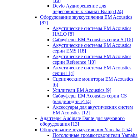
[16]
Devio Аудиорешение для
переговорных комнат Biamp
[24]
Оборудование звукоусиления EM Acoustics
[87]
Акустические системы EM Acoustics
HALO
[8]
Сабвуферы EM Acoustics серии S
[16]
Акустические системы EM Acoustics
серии EMS
[18]
Акустические системы EM Acoustics
серии Reference
[10]
Акустические системы EM Acoustics
серии i
[4]
Сценические мониторы EM Acoustics
[6]
Усилители EM Acoustics
[9]
Сабвуферы EM Acoustics серии CS
(кардиоидные)
[4]
Аксессуары для акустических систем
EM Acoustics
[12]
Адаптеры Audinate Dante для звукового
оборудования
[13]
Оборудование звукоусиления Yamaha
[254]
Потолочные громкоговорители Yamaha