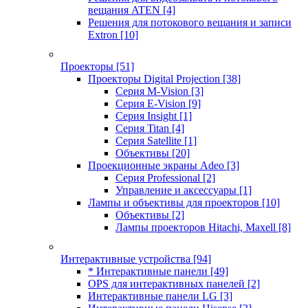
вещания ATEN
[4]
Решения для потокового вещания и записи
Extron
[10]
Проекторы
[51]
Проекторы Digital Projection
[38]
Серия M-Vision
[3]
Серия E-Vision
[9]
Серия Insight
[1]
Серия Titan
[4]
Серия Satellite
[1]
Объективы
[20]
Проекционные экраны Adeo
[3]
Серия Professional
[2]
Управление и аксессуары
[1]
Лампы и объективы для проекторов
[10]
Объективы
[2]
Лампы проекторов Hitachi, Maxell
[8]
Интерактивные устройства
[94]
* Интерактивные панели
[49]
OPS для интерактивных панелей
[2]
Интерактивные панели LG
[3]