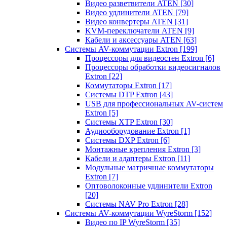
Видео разветвители ATEN
[30]
Видео удлинители ATEN
[79]
Видео конвертеры ATEN
[31]
KVM-переключатели ATEN
[9]
Кабели и аксессуары ATEN
[63]
Системы AV-коммутации Extron
[199]
Процессоры для видеостен Extron
[6]
Процессоры обработки видеосигналов
Extron
[22]
Коммутаторы Extron
[17]
Системы DTP Extron
[43]
USB для профессиональных AV-систем
Extron
[5]
Системы XTP Extron
[30]
Аудиооборудование Extron
[1]
Системы DXP Extron
[6]
Монтажные крепления Extron
[3]
Кабели и адаптеры Extron
[11]
Модульные матричные коммутаторы
Extron
[7]
Оптоволоконные удлинители Extron
[20]
Системы NAV Pro Extron
[28]
Системы AV-коммутации WyreStorm
[152]
Видео по IP WyreStorm
[35]