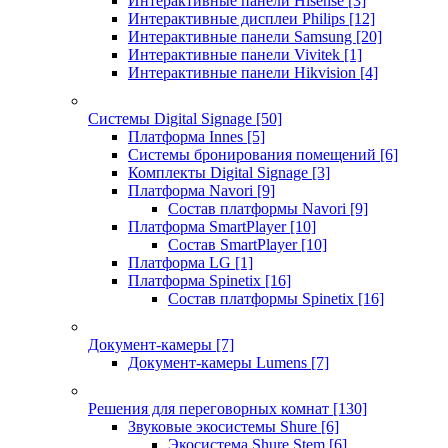
Интерактивные панели Hisense
[3]
Интерактивные дисплеи Philips
[12]
Интерактивные панели Samsung
[20]
Интерактивные панели Vivitek
[1]
Интерактивные панели Hikvision
[4]
Системы Digital Signage
[50]
Платформа Innes
[5]
Системы бронирования помещений
[6]
Комплекты Digital Signage
[3]
Платформа Navori
[9]
Состав платформы Navori
[9]
Платформа SmartPlayer
[10]
Состав SmartPlayer
[10]
Платформа LG
[1]
Платформа Spinetix
[16]
Состав платформы Spinetix
[16]
Документ-камеры
[7]
Документ-камеры Lumens
[7]
Решения для переговорных комнат
[130]
Звуковые экосистемы Shure
[6]
Экосистема Shure Stem
[6]