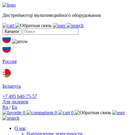
Дистрибьютор мультимедийного оборудования
Каталог
Россия
Беларусь
+7 495 640-75-57
Для дилеров
Ru
/
En
0
0
0
О нас
Направление деятельности