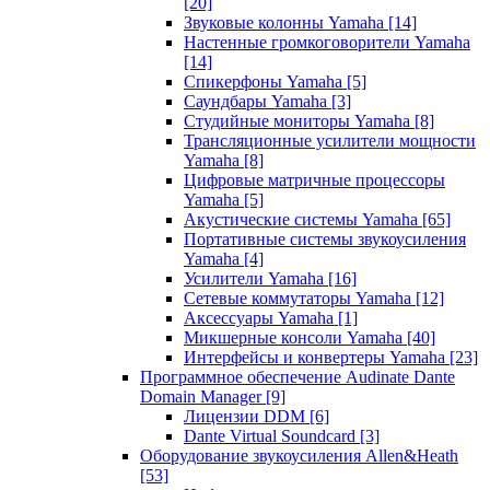
[20]
Звуковые колонны Yamaha
[14]
Настенные громкоговорители Yamaha
[14]
Спикерфоны Yamaha
[5]
Саундбары Yamaha
[3]
Студийные мониторы Yamaha
[8]
Трансляционные усилители мощности
Yamaha
[8]
Цифровые матричные процессоры
Yamaha
[5]
Акустические системы Yamaha
[65]
Портативные системы звукоусиления
Yamaha
[4]
Усилители Yamaha
[16]
Сетевые коммутаторы Yamaha
[12]
Аксессуары Yamaha
[1]
Микшерные консоли Yamaha
[40]
Интерфейсы и конвертеры Yamaha
[23]
Программное обеспечение Audinate Dante
Domain Manager
[9]
Лицензии DDM
[6]
Dante Virtual Soundcard
[3]
Оборудование звукоусиления Allen&Heath
[53]