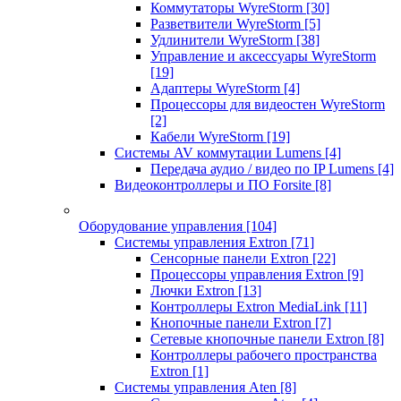
Коммутаторы WyreStorm
[30]
Разветвители WyreStorm
[5]
Удлинители WyreStorm
[38]
Управление и аксессуары WyreStorm
[19]
Адаптеры WyreStorm
[4]
Процессоры для видеостен WyreStorm
[2]
Кабели WyreStorm
[19]
Системы AV коммутации Lumens
[4]
Передача аудио / видео по IP Lumens
[4]
Видеоконтроллеры и ПО Forsite
[8]
Оборудование управления
[104]
Системы управления Extron
[71]
Сенсорные панели Extron
[22]
Процессоры управления Extron
[9]
Лючки Extron
[13]
Контроллеры Extron MediaLink
[11]
Кнопочные панели Extron
[7]
Сетевые кнопочные панели Extron
[8]
Контроллеры рабочего пространства
Extron
[1]
Системы управления Aten
[8]