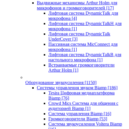
Выдвижные механизмы Arthur Holm для
микрофонов и громкоговорителей
[17]
Лифтовая система DynamicTalk для
микрофона
[4]
Лифтовая система DynamicTalkH для
микрофона
[1]
Лифтовая система DynamicTalk
UnderCover
[3]
Пассивная система MicConnect для
микрофона
[1]
Лифтовая система DynamicTalkB для
настольного микрофона
[1]
Встраиваемые громкоговорители
Arthur Holm
[1]
Оборудование звукоусиления
[1150]
Системы управления звуком Biamp
[186]
Tesira Цифровая медиаплатформа
Biamp
[76]
Crowd Mics Система для общения с
аудиторией Biamp
[1]
Система управления Biamp
[16]
Громкоговорители Biamp
[53]
Система звукоусиления Voltera Biamp