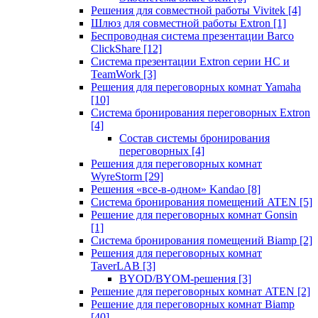
Решения для совместной работы Vivitek
[4]
Шлюз для совместной работы Extron
[1]
Беспроводная система презентации Barco
ClickShare
[12]
Система презентации Extron серии HC и
TeamWork
[3]
Решения для переговорных комнат Yamaha
[10]
Система бронирования переговорных Extron
[4]
Состав системы бронирования
переговорных
[4]
Решения для переговорных комнат
WyreStorm
[29]
Решения «все-в-одном» Kandao
[8]
Система бронирования помещений ATEN
[5]
Решение для переговорных комнат Gonsin
[1]
Система бронирования помещений Biamp
[2]
Решения для переговорных комнат
TaverLAB
[3]
BYOD/BYOM-решения
[3]
Решение для переговорных комнат ATEN
[2]
Решение для переговорных комнат Biamp
[40]