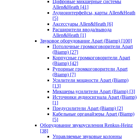
Цифровые микшерные системы
Allen&Heath
[41]
Аудиоинтерфейсы, карты Allen&Heath
[5]
Аксессуары Allen&Heath
[6]
Расширители ввода/вывода
Allen&Heath
[1]
Звуковое оборудование Apart (Biamp)
[100]
Потолочные громкоговорители Apart
(Biamp)
[27]
Корпусные громкоговорители Apart
(Biamp)
[42]
Рупорные громкоговорители Apart
(Biamp)
[7]
Усилители мощности Apart (Biamp)
[13]
Микшеры-усилители Apart (Biamp)
[3]
Источники аудиосигнала Apart (Biamp)
[1]
Предусилители Apart (Biamp)
[2]
Кабельные органайзеры Apart (Biamp)
[5]
Оборудование звукоусиления Renkus-Heinz
[38]
Управляемые звуковые колонны