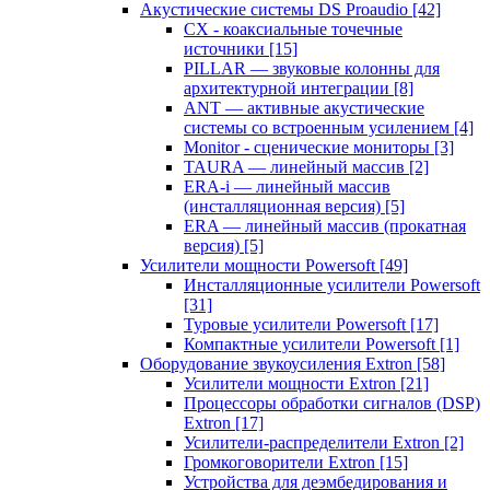
Акустические системы DS Proaudio
[42]
CX - коаксиальные точечные
источники
[15]
PILLAR — звуковые колонны для
архитектурной интеграции
[8]
ANT — активные акустические
системы со встроенным усилением
[4]
Monitor - сценические мониторы
[3]
TAURA — линейный массив
[2]
ERA-i — линейный массив
(инсталляционная версия)
[5]
ERA — линейный массив (прокатная
версия)
[5]
Усилители мощности Powersoft
[49]
Инсталляционные усилители Powersoft
[31]
Туровые усилители Powersoft
[17]
Компактные усилители Powersoft
[1]
Оборудование звукоусиления Extron
[58]
Усилители мощности Extron
[21]
Процессоры обработки сигналов (DSP)
Extron
[17]
Усилители-распределители Extron
[2]
Громкоговорители Extron
[15]
Устройства для деэмбедирования и