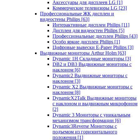
Аксессуары для дисплеев LG
[1]
Коммерческие телевизоры LG
[23]
Профессиональные ЖК дисплеи и
видеостены Philips
[63]
Интерактивные дисплеи Philips
[11]
Дисплеи для видеостен Philips
[5]
Профессиональные дисплеи Philips
[43]
Особо яркие дисплеи Philips
[1]
Цифровые вывески E-Paper Philips
[3]
Выдвижные мониторы Arthur Holm
[63]
Dynamic 1Н Складные мониторы
[3]
DB2 и DB3 Выдвижные мониторы с
наклоном
[6]
Dynamic2 Выдвижные мониторы с
наклоном
[3]
Dynamic X2 Выдвижные мониторы с
наклоном
[8]
DynamicX2Talk Выдвижные мониторы
с наклоном и выдвижным микрофоном
[2]
Dynamic 3 Мониторы с уникальным
механизмом трансформации
[6]
Dynamic3Reverse Мониторы с
подъемом из горизонтального
положения
[1]