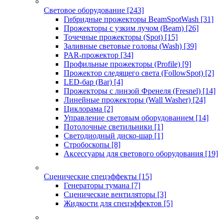
Световое оборудование
[243]
Гибридные прожекторы BeamSpotWash
[31]
Прожекторы с узким лучом (Beam)
[26]
Точечные прожекторы (Spot)
[15]
Заливные световые головы (Wash)
[39]
PAR-прожектор
[34]
Профильные прожекторы (Profile)
[9]
Прожектор следящего света (FollowSpot)
[2]
LED-бар (Bar)
[4]
Прожекторы с линзой Френеля (Fresnel)
[14]
Линейные прожекторы (Wall Washer)
[24]
Циклорама
[2]
Управление световым оборудованием
[14]
Потолочные светильники
[1]
Светодиодный диско-шар
[1]
Стробоскопы
[8]
Аксессуары для светового оборудования
[19]
Сценические спецэффекты
[15]
Генераторы тумана
[7]
Сценические вентиляторы
[3]
Жидкости для спецэффектов
[5]