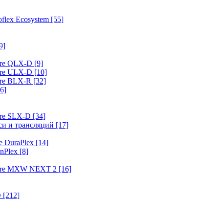
flex Ecosystem
[55]
9]
ure QLX-D
[9]
ure ULX-D
[10]
ure BLX-R
[32]
6]
ure SLX-D
[34]
иси и трансляций
[17]
e DuraPlex
[14]
nPlex
[8]
hure MXW NEXT 2
[16]
O
[212]