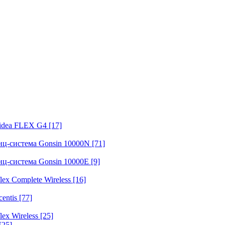
fidea FLEX G4
[17]
нц-система Gonsin 10000N
[71]
нц-система Gonsin 10000E
[9]
ex Complete Wireless
[16]
entis
[77]
ex Wireless
[25]
[25]