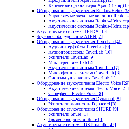
Предусилители Apart (Biamp)
[2]
Кабельные органайзеры Apart (Biamp)
[5
Оборудование звукоусиления Renkus-Heinz
[3
Управляемые звуковые колонны Renkus
Акустические системы Renkus-Heinz с
Акустические системы Renkus-Heinz сер
Акустические системы TEFRA
[15]
Звуковое оборудование ATEN
[7]
Оборудование звукоусиления TaverLab
[41]
Аудиоинтерфейсы TaverLab
[9]
Аудиопроцессоры TaverLab
[10]
Усилители TaverLab
[9]
Микшеры TaverLab
[2]
Акустические системы TaverLab
[7]
Микрофонные системы TaverLab
[3]
Системы управления TaverLab
[1]
Оборудование звукоусиления Electro-Voice
[29
Акустические системы Electro-Voice
[21]
Сабвуферы Electro-Voice
[8]
Оборудование звукоусиления Dynacord
[8]
Усилители мощности Dynacord
[8]
Оборудование звукоусиления SHURE
[9]
Усилители Shure
[1]
Громкоговорители Shure
[8]
Акустические системы DS Proaudio
[42]