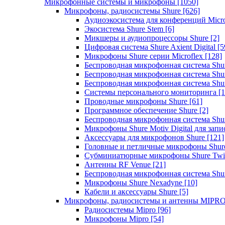
Микрофонные системы и микрофоны
[1050]
Микрофоны, радиосистемы Shure
[626]
Аудиоэкосистема для конференций Micro
Экосистема Shure Stem
[6]
Микшеры и аудиопроцессоры Shure
[2]
Цифровая система Shure Axient Digital
[5
Микрофоны Shure серии Microflex
[128]
Беспроводная микрофонная система Sh
Беспроводная микрофонная система Sh
Беспроводная микрофонная система Sh
Системы персонального мониторинга
[1
Проводные микрофоны Shure
[61]
Программное обеспечение Shure
[2]
Беспроводная микрофонная система Sh
Микрофоны Shure Motiv Digital для зап
Аксессуары для микрофонов Shure
[121]
Головные и петличные микрофоны Shur
Субминиатюрные микрофоны Shure Twi
Антенны RF Venue
[21]
Беспроводная микрофонная система S
Микрофоны Shure Nexadyne
[10]
Кабели и аксессуары Shure
[5]
Микрофоны, радиосистемы и антенны MIPR
Радиосистемы Mipro
[96]
Микрофоны Mipro
[54]