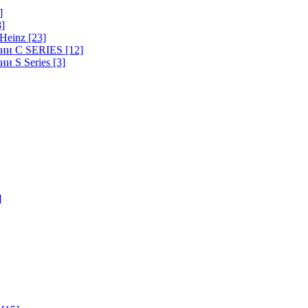
]
8]
-Heinz
[23]
ерии C SERIES
[12]
ии S Series
[3]
]