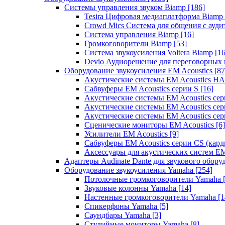
Системы управления звуком Biamp
[186]
Tesira Цифровая медиаплатформа Biamp
Crowd Mics Система для общения с ауд
Система управления Biamp
[16]
Громкоговорители Biamp
[53]
Система звукоусиления Voltera Biamp
[16
Devio Аудиорешение для переговорных
Оборудование звукоусиления EM Acoustics
[87
Акустические системы EM Acoustics 
Сабвуферы EM Acoustics серии S
[16]
Акустические системы EM Acoustics с
Акустические системы EM Acoustics сер
Акустические системы EM Acoustics сер
Сценические мониторы EM Acoustics
[6]
Усилители EM Acoustics
[9]
Сабвуферы EM Acoustics серии CS (кар
Аксессуары для акустических систем EM
Адаптеры Audinate Dante для звукового обор
Оборудование звукоусиления Yamaha
[254]
Потолочные громкоговорители Yamaha
Звуковые колонны Yamaha
[14]
Настенные громкоговорители Yamaha
[1
Спикерфоны Yamaha
[5]
Саундбары Yamaha
[3]
Студийные мониторы Yamaha
[8]