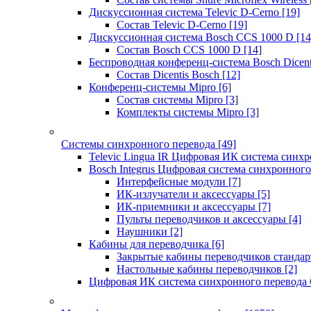
Дискуссионная система Televic D-Cerno
[19]
Состав Televic D-Cerno
[19]
Дискуссионная система Bosch CCS 1000 D
[14
Состав Bosch CCS 1000 D
[14]
Беспроводная конференц-система Bosch Dicen
Состав Dicentis Bosch
[12]
Конференц-системы Mipro
[6]
Состав системы Mipro
[3]
Комплекты системы Mipro
[3]
Системы синхронного перевода
[49]
Televic Lingua IR Цифровая ИК система синхр
Bosch Integrus Цифровая система синхронного
Интерфейсные модули
[7]
ИК-излучатели и аксессуары
[5]
ИК-приемники и аксессуары
[7]
Пульты переводчиков и аксессуары
[4]
Наушники
[2]
Кабины для переводчика
[6]
Закрытые кабины переводчиков стандар
Настольные кабины переводчиков
[2]
Цифровая ИК система синхронного перевода