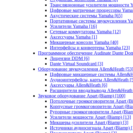
Трансляционные усилители мощности 
Цифровые матричные процессоры Yam
Акустические системы Yamaha
[65]
Портативные системы звукоусиления Y
Усилители Yamaha
[16]
Сетевые коммутаторы Yamaha
[12]
Аксессуары Yamaha
[1]
Микшерные консоли Yamaha
[40]
Интерфейсы и конвертеры Yamaha
[23]
Программное обеспечение Audinate Dante Do
Лицензии DDM
[6]
Dante Virtual Soundcard
[3]
Оборудование звукоусиления Allen&Heath
[53
Цифровые микшерные системы Allen&
Аудиоинтерфейсы, карты Allen&Heath
[
Аксессуары Allen&Heath
[6]
Расширители ввода/вывода Allen&Heat
Звуковое оборудование Apart (Biamp)
[100]
Потолочные громкоговорители Apart (B
Корпусные громкоговорители Apart (Bi
Рупорные громкоговорители Apart (Bia
Усилители мощности Apart (Biamp)
[13]
Микшеры-усилители Apart (Biamp)
[3]
Источники аудиосигнала Apart (Biamp)
[