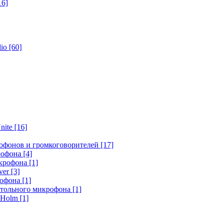
16]
dio
[60]
nite
[16]
офонов и громкоговорителей
[17]
крофона
[4]
икрофона
[1]
ver
[3]
рофона
[1]
стольного микрофона
[1]
r Holm
[1]