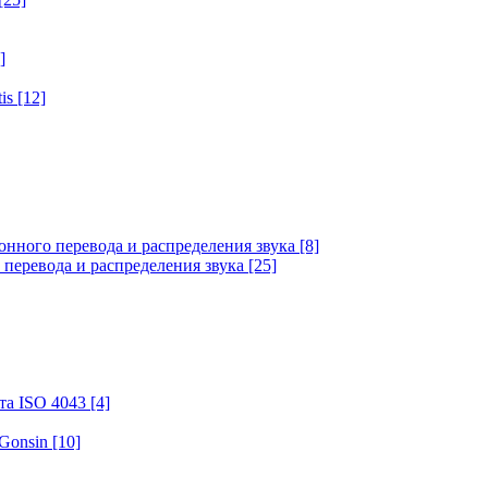
]
tis
[12]
онного перевода и распределения звука
[8]
 перевода и распределения звука
[25]
та ISO 4043
[4]
 Gonsin
[10]