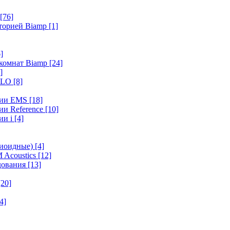
[76]
иторией Biamp
[1]
]
 комнат Biamp
[24]
]
HALO
[8]
ерии EMS
[18]
ии Reference
[10]
ии i
[4]
диоидные)
[4]
 Acoustics
[12]
удования
[13]
[20]
4]