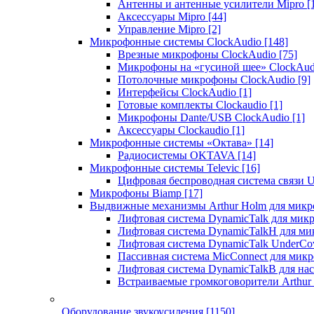
Антенны и антенные усилители Mipro
[
Аксессуары Mipro
[44]
Управление Mipro
[2]
Микрофонные системы ClockAudio
[148]
Врезные микрофоны ClockAudio
[75]
Микрофоны на «гусиной шее» ClockAu
Потолочные микрофоны ClockAudio
[9]
Интерфейсы ClockAudio
[1]
Готовые комплекты Clockaudio
[1]
Микрофоны Dante/USB ClockAudio
[1]
Аксессуары Clockaudio
[1]
Микрофонные системы «Октава»
[14]
Радиосистемы OKTAVA
[14]
Микрофонные системы Televic
[16]
Цифровая беспроводная система связи U
Микрофоны Biamp
[17]
Выдвижные механизмы Arthur Holm для микр
Лифтовая система DynamicTalk для ми
Лифтовая система DynamicTalkH для м
Лифтовая система DynamicTalk UnderCo
Пассивная система MicConnect для мик
Лифтовая система DynamicTalkB для на
Встраиваемые громкоговорители Arthu
Оборудование звукоусиления
[1150]