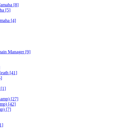
Yamaha
[8]
aha
[5]
amaha
[4]
main Manager
[9]
]
Heath
[41]
5]
h
[1]
iamp)
[27]
amp)
[42]
mp)
[7]
1]