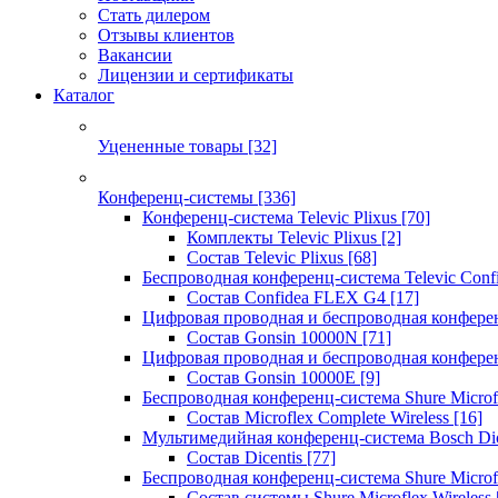
Стать дилером
Отзывы клиентов
Вакансии
Лицензии и сертификаты
Каталог
Уцененные товары
[32]
Конференц-системы
[336]
Конференц-система Televic Plixus
[70]
Комплекты Televic Plixus
[2]
Состав Televic Plixus
[68]
Беспроводная конференц-система Televic Con
Состав Confidea FLEX G4
[17]
Цифровая проводная и беспроводная конфере
Состав Gonsin 10000N
[71]
Цифровая проводная и беспроводная конфере
Состав Gonsin 10000E
[9]
Беспроводная конференц-система Shure Microfl
Состав Microflex Complete Wireless
[16]
Мультимедийная конференц-система Bosch Dic
Состав Dicentis
[77]
Беспроводная конференц-система Shure Microfl
Состав системы Shure Microflex Wireless