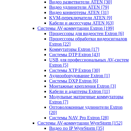
Видео разветвители ATEN
[30]
Видео удлинители ATEN
[79]
Видео конвертеры ATEN
[31]
KVM-переключатели ATEN
[9]
Кабели и аксессуары ATEN
[63]
Системы AV-коммутации Extron
[199]
Процессоры для видеостен Extron
[6]
Процессоры обработки видеосигналов
Extron
[22]
Коммутаторы Extron
[17]
Системы DTP Extron
[43]
USB для профессиональных AV-систем
Extron
[5]
Системы XTP Extron
[30]
Аудиооборудование Extron
[1]
Системы DXP Extron
[6]
Монтажные крепления Extron
[3]
Кабели и адаптеры Extron
[11]
Модульные матричные коммутаторы
Extron
[7]
Оптоволоконные удлинители Extron
[20]
Системы NAV Pro Extron
[28]
Системы AV-коммутации WyreStorm
[152]
Видео по IP WyreStorm
[35]