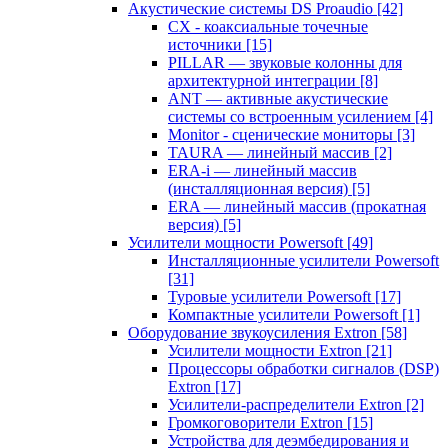
Акустические системы DS Proaudio
[42]
CX - коаксиальные точечные
источники
[15]
PILLAR — звуковые колонны для
архитектурной интеграции
[8]
ANT — активные акустические
системы со встроенным усилением
[4]
Monitor - сценические мониторы
[3]
TAURA — линейный массив
[2]
ERA-i — линейный массив
(инсталляционная версия)
[5]
ERA — линейный массив (прокатная
версия)
[5]
Усилители мощности Powersoft
[49]
Инсталляционные усилители Powersoft
[31]
Туровые усилители Powersoft
[17]
Компактные усилители Powersoft
[1]
Оборудование звукоусиления Extron
[58]
Усилители мощности Extron
[21]
Процессоры обработки сигналов (DSP)
Extron
[17]
Усилители-распределители Extron
[2]
Громкоговорители Extron
[15]
Устройства для деэмбедирования и