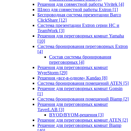
Решения для совместной работы Vivitek
[4]
Шлюз для совместной работы Extron
[1]
Беспроводная система презентации Barco
ClickShare
[12]
Система презентации Extron серии HC и
TeamWork
[3]
Решения для переговорных комнат Yamaha
[10]
Система бронирования переговорных Extron
[4]
Состав системы бронирования
переговорных
[4]
Решения для переговорных комнат
WyreStorm
[29]
Решения «все-в-одном» Kandao
[8]
Система бронирования помещений ATEN
[5]
Решение для переговорных комнат Gonsin
[1]
Система бронирования помещений Biamp
[2]
Решения для переговорных комнат
TaverLAB
[3]
BYOD/BYOM-решения
[3]
Решение для переговорных комнат ATEN
[2]
Решение для переговорных комнат Biamp
[40]