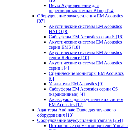
[16]
Devio Аудиорешение для
переговорных комнат Biamp
[24]
Оборудование звукоусиления EM Acoustics
[87]
Акустические системы EM Acoustics
HALO
[8]
Сабвуферы EM Acoustics серии S
[16]
Акустические системы EM Acoustics
серии EMS
[18]
Акустические системы EM Acoustics
серии Reference
[10]
Акустические системы EM Acoustics
серии i
[4]
Сценические мониторы EM Acoustics
[6]
Усилители EM Acoustics
[9]
Сабвуферы EM Acoustics серии CS
(кардиоидные)
[4]
Аксессуары для акустических систем
EM Acoustics
[12]
Адаптеры Audinate Dante для звукового
оборудования
[13]
Оборудование звукоусиления Yamaha
[254]
Потолочные громкоговорители Yamaha