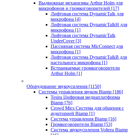
Выдвижные механизмы Arthur Holm для
микрофонов и громкоговорителей
[17]
Лифтовая система DynamicTalk для
микрофона
[4]
Лифтовая система DynamicTalkH для
микрофона
[1]
Лифтовая система DynamicTalk
UnderCover
[3]
Пассивная система MicConnect для
микрофона
[1]
Лифтовая система DynamicTalkB для
настольного микрофона
[1]
Встраиваемые громкоговорители
Arthur Holm
[1]
Оборудование звукоусиления
[1150]
Системы управления звуком Biamp
[186]
Tesira Цифровая медиаплатформа
Biamp
[76]
Crowd Mics Система для общения с
аудиторией Biamp
[1]
Система управления Biamp
[16]
Громкоговорители Biamp
[53]
Система звукоусиления Voltera Biamp