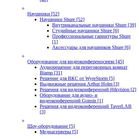
Наушники
[52]
Наушники Shure
[52]
Внутриканальные наушники Shure
[39]
Студийные наушники Shure
[6]
Профессиональные гарнитуры Shure
[1]
Аксессуары для наушников Shure
[6]
Оборудование для видеоконференцсвязи
[45]
Аудиорешение для переговорных комнат
Biamp
[31]
Решение для ВКС от WyreStorm
[5]
Выдвижные решения Arthur Holm
[3]
Решения для видеоконференций Hikvision
[2]
Оборудование для аудио- и
видеоконференций Gonsin
[1]
Решения для видеоконференций TaverLAB
[3]
Шоу-оборудование
[5]
Медиасерверы
[5]