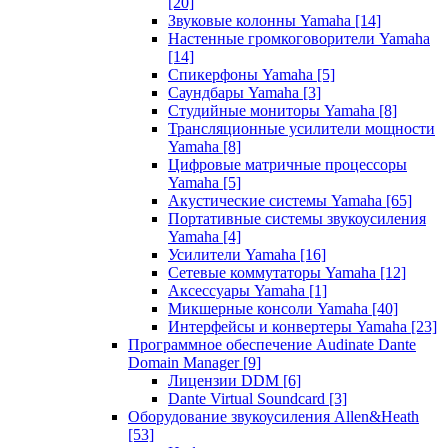
[20]
Звуковые колонны Yamaha
[14]
Настенные громкоговорители Yamaha
[14]
Спикерфоны Yamaha
[5]
Саундбары Yamaha
[3]
Студийные мониторы Yamaha
[8]
Трансляционные усилители мощности
Yamaha
[8]
Цифровые матричные процессоры
Yamaha
[5]
Акустические системы Yamaha
[65]
Портативные системы звукоусиления
Yamaha
[4]
Усилители Yamaha
[16]
Сетевые коммутаторы Yamaha
[12]
Аксессуары Yamaha
[1]
Микшерные консоли Yamaha
[40]
Интерфейсы и конвертеры Yamaha
[23]
Программное обеспечение Audinate Dante
Domain Manager
[9]
Лицензии DDM
[6]
Dante Virtual Soundcard
[3]
Оборудование звукоусиления Allen&Heath
[53]