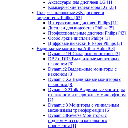
Аксессуары для дисплеев LG
[1]
Коммерческие телевизоры LG
[23]
Профессиональные ЖК дисплеи и
видеостены Philips
[63]
Интерактивные дисплеи Philips
[11]
Дисплеи для видеостен Philips
[5]
Профессиональные дисплеи Philips
[43]
Особо яркие дисплеи Philips
[1]
Цифровые вывески E-Paper Philips
[3]
Выдвижные мониторы Arthur Holm
[63]
Dynamic 1Н Складные мониторы
[3]
DB2 и DB3 Выдвижные мониторы с
наклоном
[6]
Dynamic2 Выдвижные мониторы с
наклоном
[3]
Dynamic X2 Выдвижные мониторы с
наклоном
[8]
DynamicX2Talk Выдвижные мониторы
с наклоном и выдвижным микрофоном
[2]
Dynamic 3 Мониторы с уникальным
механизмом трансформации
[6]
Dynamic3Reverse Мониторы с
подъемом из горизонтального
положения
[1]