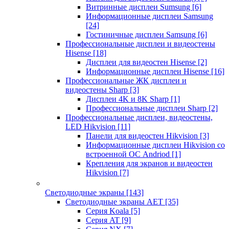
Витринные дисплеи Sumsung
[6]
Информационные дисплеи Samsung
[24]
Гостиничные дисплеи Samsung
[6]
Профессиональные дисплеи и видеостены
Hisense
[18]
Дисплеи для видеостен Hisense
[2]
Информационные дисплеи Hisense
[16]
Профессиональные ЖК дисплеи и
видеостены Sharp
[3]
Дисплеи 4K и 8K Sharp
[1]
Профессиональные дисплеи Sharp
[2]
Профессиональные дисплеи, видеостены,
LED Hikvision
[11]
Панели для видеостен Hikvision
[3]
Информационные дисплеи Hikvision со
встроенной ОС Andriod
[1]
Крепления для экранов и видеостен
Hikvision
[7]
Светодиодные экраны
[143]
Светодиодные экраны AET
[35]
Cерия Koala
[5]
Серия AT
[9]