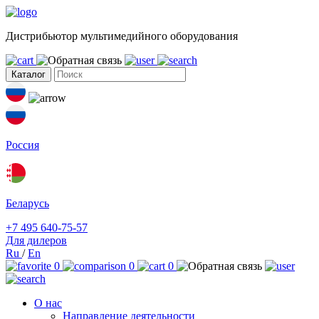
Дистрибьютор мультимедийного оборудования
Каталог
Россия
Беларусь
+7 495 640-75-57
Для дилеров
Ru
/
En
0
0
0
О нас
Направление деятельности