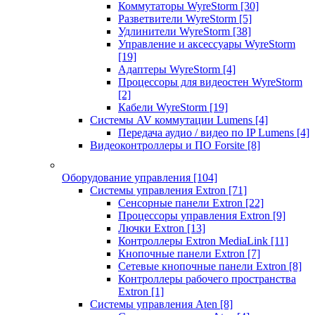
Коммутаторы WyreStorm
[30]
Разветвители WyreStorm
[5]
Удлинители WyreStorm
[38]
Управление и аксессуары WyreStorm
[19]
Адаптеры WyreStorm
[4]
Процессоры для видеостен WyreStorm
[2]
Кабели WyreStorm
[19]
Системы AV коммутации Lumens
[4]
Передача аудио / видео по IP Lumens
[4]
Видеоконтроллеры и ПО Forsite
[8]
Оборудование управления
[104]
Системы управления Extron
[71]
Сенсорные панели Extron
[22]
Процессоры управления Extron
[9]
Лючки Extron
[13]
Контроллеры Extron MediaLink
[11]
Кнопочные панели Extron
[7]
Сетевые кнопочные панели Extron
[8]
Контроллеры рабочего пространства
Extron
[1]
Системы управления Aten
[8]