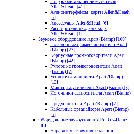
Цифровые микшерные системы
Allen&Heath
[41]
Аудиоинтерфейсы, карты Allen&Heath
[5]
Аксессуары Allen&Heath
[6]
Расширители ввода/вывода
Allen&Heath
[1]
Звуковое оборудование Apart (Biamp)
[100]
Потолочные громкоговорители Apart
(Biamp)
[27]
Корпусные громкоговорители Apart
(Biamp)
[42]
Рупорные громкоговорители Apart
(Biamp)
[7]
Усилители мощности Apart (Biamp)
[13]
Микшеры-усилители Apart (Biamp)
[3]
Источники аудиосигнала Apart (Biamp)
[1]
Предусилители Apart (Biamp)
[2]
Кабельные органайзеры Apart (Biamp)
[5]
Оборудование звукоусиления Renkus-Heinz
[38]
Управляемые звуковые колонны