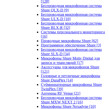
[128]
Беспроводная микрофонная система
Shure QLX-D
[9]
Беспроводная микрофонная система
Shure ULX-D
[10]
Беспроводная микрофонная система
Shure BLX-R
[32]
Системы персонального мониторинга
[16]
Проводные микрофоны Shure
[62]
Программное обеспечение Shure
[3]
Беспроводная микрофонная система
Shure SLX-D
[34]
Микрофоны Shure Motiv Digital для
записи и трансляций
[17]
Аксессуары для микрофонов Shure
[121]
Головные и петличные микрофоны
Shure DuraPlex
[14]
Субминиатюрные микрофоны Shure
TwinPlex
[39]
Антенны RF Venue
[21]
Беспроводная микрофонная система
Shure MXW NEXT 2
[16]
Микрофоны Shure Nexadyne
[10]