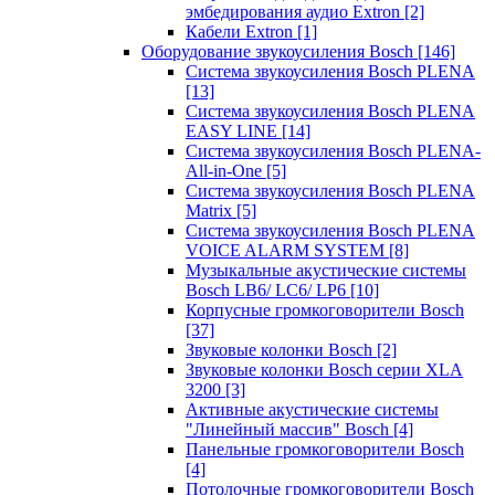
эмбедирования аудио Extron
[2]
Кабели Extron
[1]
Оборудование звукоусиления Bosch
[146]
Система звукоусиления Bosch PLENA
[13]
Система звукоусиления Bosch PLENA
EASY LINE
[14]
Система звукоусиления Bosch PLENA-
All-in-One
[5]
Система звукоусиления Bosch PLENA
Matrix
[5]
Система звукоусиления Bosch PLENA
VOICE ALARM SYSTEM
[8]
Музыкальные акустические системы
Bosch LB6/ LC6/ LP6
[10]
Корпусные громкоговорители Bosch
[37]
Звуковые колонки Bosch
[2]
Звуковые колонки Bosch серии XLA
3200
[3]
Активные акустические системы
"Линейный массив" Bosch
[4]
Панельные громкоговорители Bosch
[4]
Потолочные громкоговорители Bosch