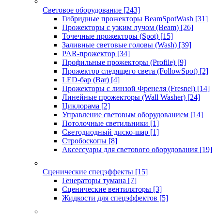
Световое оборудование
[243]
Гибридные прожекторы BeamSpotWash
[31]
Прожекторы с узким лучом (Beam)
[26]
Точечные прожекторы (Spot)
[15]
Заливные световые головы (Wash)
[39]
PAR-прожектор
[34]
Профильные прожекторы (Profile)
[9]
Прожектор следящего света (FollowSpot)
[2]
LED-бар (Bar)
[4]
Прожекторы с линзой Френеля (Fresnel)
[14]
Линейные прожекторы (Wall Washer)
[24]
Циклорама
[2]
Управление световым оборудованием
[14]
Потолочные светильники
[1]
Светодиодный диско-шар
[1]
Стробоскопы
[8]
Аксессуары для светового оборудования
[19]
Сценические спецэффекты
[15]
Генераторы тумана
[7]
Сценические вентиляторы
[3]
Жидкости для спецэффектов
[5]