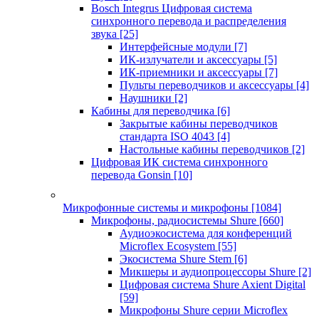
Bosch Integrus Цифровая система
синхронного перевода и распределения
звука
[25]
Интерфейсные модули
[7]
ИК-излучатели и аксессуары
[5]
ИК-приемники и аксессуары
[7]
Пульты переводчиков и аксессуары
[4]
Наушники
[2]
Кабины для переводчика
[6]
Закрытые кабины переводчиков
стандарта ISO 4043
[4]
Настольные кабины переводчиков
[2]
Цифровая ИК система синхронного
перевода Gonsin
[10]
Микрофонные системы и микрофоны
[1084]
Микрофоны, радиосистемы Shure
[660]
Аудиоэкосистема для конференций
Microflex Ecosystem
[55]
Экосистема Shure Stem
[6]
Микшеры и аудиопроцессоры Shure
[2]
Цифровая система Shure Axient Digital
[59]
Микрофоны Shure серии Microflex