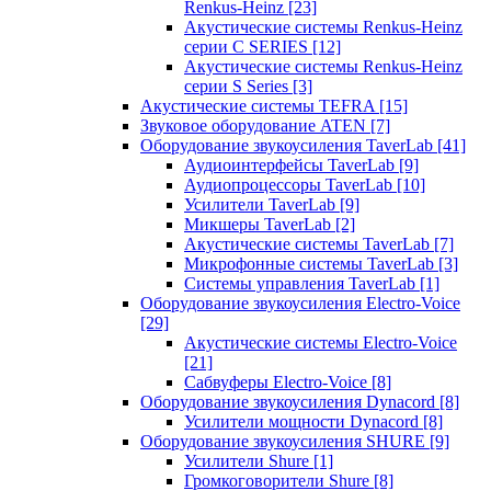
Renkus-Heinz
[23]
Акустические системы Renkus-Heinz
серии C SERIES
[12]
Акустические системы Renkus-Heinz
серии S Series
[3]
Акустические системы TEFRA
[15]
Звуковое оборудование ATEN
[7]
Оборудование звукоусиления TaverLab
[41]
Аудиоинтерфейсы TaverLab
[9]
Аудиопроцессоры TaverLab
[10]
Усилители TaverLab
[9]
Микшеры TaverLab
[2]
Акустические системы TaverLab
[7]
Микрофонные системы TaverLab
[3]
Системы управления TaverLab
[1]
Оборудование звукоусиления Electro-Voice
[29]
Акустические системы Electro-Voice
[21]
Сабвуферы Electro-Voice
[8]
Оборудование звукоусиления Dynacord
[8]
Усилители мощности Dynacord
[8]
Оборудование звукоусиления SHURE
[9]
Усилители Shure
[1]
Громкоговорители Shure
[8]