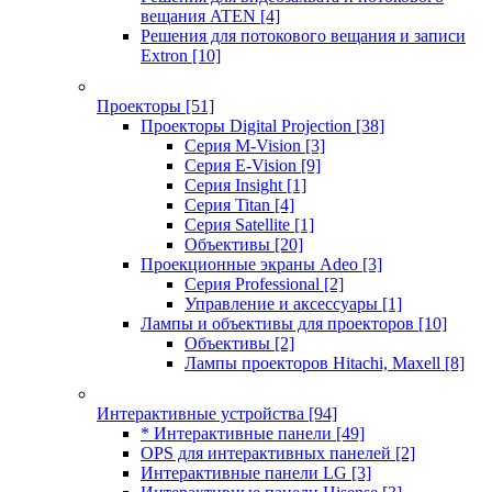
вещания ATEN
[4]
Решения для потокового вещания и записи
Extron
[10]
Проекторы
[51]
Проекторы Digital Projection
[38]
Серия M-Vision
[3]
Серия E-Vision
[9]
Серия Insight
[1]
Серия Titan
[4]
Серия Satellite
[1]
Объективы
[20]
Проекционные экраны Adeo
[3]
Серия Professional
[2]
Управление и аксессуары
[1]
Лампы и объективы для проекторов
[10]
Объективы
[2]
Лампы проекторов Hitachi, Maxell
[8]
Интерактивные устройства
[94]
* Интерактивные панели
[49]
OPS для интерактивных панелей
[2]
Интерактивные панели LG
[3]