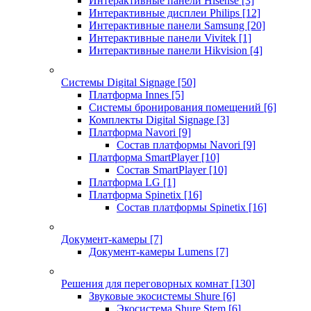
Интерактивные панели Hisense
[3]
Интерактивные дисплеи Philips
[12]
Интерактивные панели Samsung
[20]
Интерактивные панели Vivitek
[1]
Интерактивные панели Hikvision
[4]
Системы Digital Signage
[50]
Платформа Innes
[5]
Системы бронирования помещений
[6]
Комплекты Digital Signage
[3]
Платформа Navori
[9]
Состав платформы Navori
[9]
Платформа SmartPlayer
[10]
Состав SmartPlayer
[10]
Платформа LG
[1]
Платформа Spinetix
[16]
Состав платформы Spinetix
[16]
Документ-камеры
[7]
Документ-камеры Lumens
[7]
Решения для переговорных комнат
[130]
Звуковые экосистемы Shure
[6]
Экосистема Shure Stem
[6]