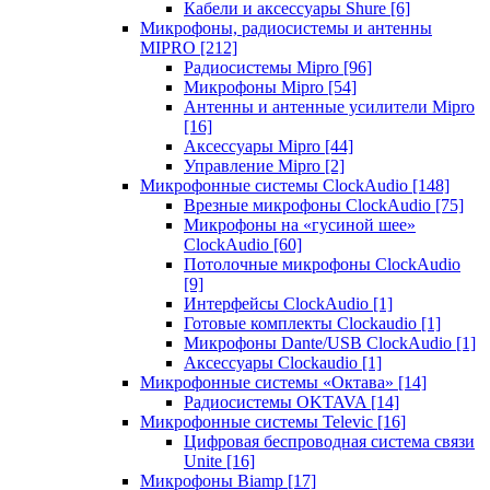
Кабели и аксессуары Shure
[6]
Микрофоны, радиосистемы и антенны
MIPRO
[212]
Радиосистемы Mipro
[96]
Микрофоны Mipro
[54]
Антенны и антенные усилители Mipro
[16]
Аксессуары Mipro
[44]
Управление Mipro
[2]
Микрофонные системы ClockAudio
[148]
Врезные микрофоны ClockAudio
[75]
Микрофоны на «гусиной шее»
ClockAudio
[60]
Потолочные микрофоны ClockAudio
[9]
Интерфейсы ClockAudio
[1]
Готовые комплекты Clockaudio
[1]
Микрофоны Dante/USB ClockAudio
[1]
Аксессуары Clockaudio
[1]
Микрофонные системы «Октава»
[14]
Радиосистемы OKTAVA
[14]
Микрофонные системы Televic
[16]
Цифровая беспроводная система связи
Unite
[16]
Микрофоны Biamp
[17]