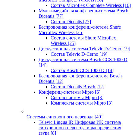
Состав Microflex Complete Wireless
[16]
Мультимедийная конференц-система Bosch
Dicentis
[77]
Состав Dicentis
[77]
Беспроводная конференц-система Shure
Microflex Wireless
[25]
Состав системы Shure Microflex
Wireless
[25]
Дискуссионная система Televic D-Cerno
[19]
Состав Televic D-Cerno
[19]
Дискуссионная система Bosch CCS 1000 D
[14]
Состав Bosch CCS 1000 D
[14]
Беспроводная конференц-система Bosch
Dicentis
[12]
Состав Dicentis Bosch
[12]
Конференц-системы Mipro
[6]
Состав системы Mipro
[3]
Комплекты системы Mipro
[3]
Системы синхронного перевода
[49]
Televic Lingua IR Цифровая ИК система
синхронного перевода и распределения
звука
[8]