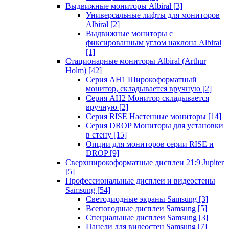
Выдвижные мониторы Albiral
[3]
Универсальные лифты для мониторов
Albiral
[2]
Выдвижные мониторы с
фиксированным углом наклона Albiral
[1]
Стационарные мониторы Albiral (Arthur
Holm)
[42]
Серия AH1 Широкоформатный
монитор, складывается вручную
[2]
Серия AH2 Монитор складывается
вручную
[2]
Серия RISE Настенные мониторы
[14]
Серия DROP Мониторы для установки
в стену
[15]
Опции для мониторов серии RISE и
DROP
[9]
Сверхширокоформатные дисплеи 21:9 Jupiter
[5]
Профессиональные дисплеи и видеостены
Samsung
[54]
Светодиодные экраны Samsung
[3]
Всепогодные дисплеи Samsung
[5]
Специальные дисплеи Samsung
[3]
Панели для видеостен Samsung
[7]