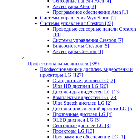
Сенсорные панели Aten
[4]
Аксессуары Aten
[3]
Программное обеспечение Aten
[1]
Системы управления WyreStorm
[2]
Системы управления Crestron
[23]
Проводные сенсорные панели Crestron
[10]
Системы управления Crestron
[7]
Видеосистемы Crestron
[5]
Аксессуары Crestron
[1]
Профессиональные дисплеи
[389]
Профессиональные дисплеи, видеостены и
проекторы LG
[127]
Стандартные дисплеи LG
[2]
Ultra HD дисплеи LG
[26]
Дисплеи для видеостен LG
[13]
Комплекты видеостен LG
[28]
Ultra Stretch дисплеи LG
[2]
Дисплеи повышенной яркости LG
[5]
Прозрачные дисплеи LG
[4]
OLED дисплеи LG
[5]
Сенсорные дисплеи LG
[3]
Проекторы LG
[13]
Программное обеспечение LG
[1]