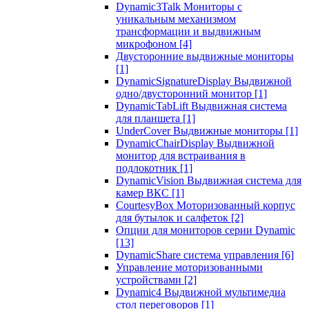
Dynamic3Talk Мониторы с
уникальным механизмом
трансформации и выдвижным
микрофоном
[4]
Двусторонние выдвижные мониторы
[1]
DynamicSignatureDisplay Выдвижной
одно/двусторонний монитор
[1]
DynamicTabLift Выдвижная система
для планшета
[1]
UnderCover Выдвижные мониторы
[1]
DynamicChairDisplay Выдвижной
монитор для встраивания в
подлокотник
[1]
DynamicVision Выдвижная система для
камер ВКС
[1]
CourtesyBox Моторизованный корпус
для бутылок и салфеток
[2]
Опции для мониторов серии Dynamic
[13]
DynamicShare система управления
[6]
Управление моторизованными
устройствами
[2]
Dynamic4 Выдвижной мультимедиа
стол переговоров
[1]