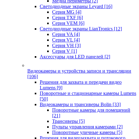
Медиа периметры
[2]
Светодиодные экраны Leyard
[16]
Серия MG
[4]
Серия TXF
[6]
Серия VEM
[6]
Светодиодные экраны LianTronics
[12]
Серия VA
[4]
Серия VL
[4]
Серия VH
[3]
Серия V
[1]
Аксессуары для LED панелей
[2]
Видеокамеры и устройства записи и трансляции
[106]
Решения для захвата и передачи видео
Lumens
[9]
Поворотные и стационарные камеры Lumens
[50]
Видеокамеры и трансиверы Bolin
[33]
Поворотные камеры для помещений
[21]
Трансиверы
[5]
Пульты управления камерами
[2]
Поворотные уличные камеры
[5]
Решения для видеозахвата и потокового