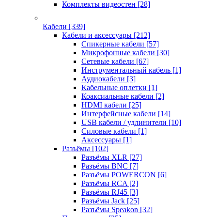
Комплекты видеостен
[28]
Кабели
[339]
Кабели и аксессуары
[212]
Спикерные кабели
[57]
Микрофонные кабели
[30]
Сетевые кабели
[67]
Инструментальный кабель
[1]
Аудиокабели
[3]
Кабельные оплетки
[1]
Коаксиальные кабели
[2]
HDMI кабели
[25]
Интерфейсные кабели
[14]
USB кабели / удлинители
[10]
Силовые кабели
[1]
Аксессуары
[1]
Разъёмы
[102]
Разъёмы XLR
[27]
Разъёмы BNC
[7]
Разъёмы POWERCON
[6]
Разъёмы RCA
[2]
Разъёмы RJ45
[3]
Разъёмы Jack
[25]
Разъёмы Speakon
[32]