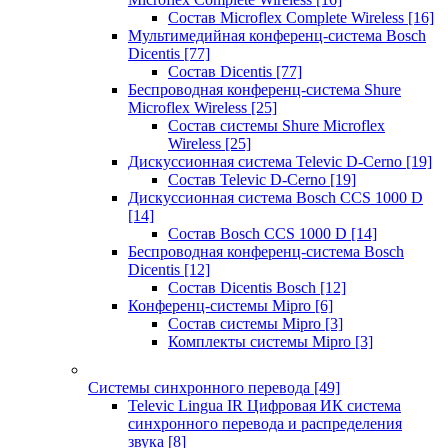
Состав Microflex Complete Wireless
[16]
Мультимедийная конференц-система Bosch
Dicentis
[77]
Состав Dicentis
[77]
Беспроводная конференц-система Shure
Microflex Wireless
[25]
Состав системы Shure Microflex
Wireless
[25]
Дискуссионная система Televic D-Cerno
[19]
Состав Televic D-Cerno
[19]
Дискуссионная система Bosch CCS 1000 D
[14]
Состав Bosch CCS 1000 D
[14]
Беспроводная конференц-система Bosch
Dicentis
[12]
Состав Dicentis Bosch
[12]
Конференц-системы Mipro
[6]
Состав системы Mipro
[3]
Комплекты системы Mipro
[3]
Системы синхронного перевода
[49]
Televic Lingua IR Цифровая ИК система
синхронного перевода и распределения
звука
[8]