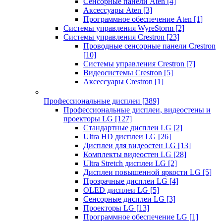
Сенсорные панели Aten
[4]
Аксессуары Aten
[3]
Программное обеспечение Aten
[1]
Системы управления WyreStorm
[2]
Системы управления Crestron
[23]
Проводные сенсорные панели Crestron
[10]
Системы управления Crestron
[7]
Видеосистемы Crestron
[5]
Аксессуары Crestron
[1]
Профессиональные дисплеи
[389]
Профессиональные дисплеи, видеостены и
проекторы LG
[127]
Стандартные дисплеи LG
[2]
Ultra HD дисплеи LG
[26]
Дисплеи для видеостен LG
[13]
Комплекты видеостен LG
[28]
Ultra Stretch дисплеи LG
[2]
Дисплеи повышенной яркости LG
[5]
Прозрачные дисплеи LG
[4]
OLED дисплеи LG
[5]
Сенсорные дисплеи LG
[3]
Проекторы LG
[13]
Программное обеспечение LG
[1]