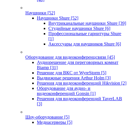
Наушники
[52]
Наушники Shure
[52]
Внутриканальные наушники Shure
[39]
Студийные наушники Shure
[6]
Профессиональные гарнитуры Shure
[1]
Аксессуары для наушников Shure
[6]
Оборудование для видеоконференцсвязи
[45]
Аудиорешение для переговорных комнат
Biamp
[31]
Решение для ВКС от WyreStorm
[5]
Выдвижные решения Arthur Holm
[3]
Решения для видеоконференций Hikvision
[2]
Оборудование для аудио- и
видеоконференций Gonsin
[1]
Решения для видеоконференций TaverLAB
[3]
Шоу-оборудование
[5]
Медиасерверы
[5]