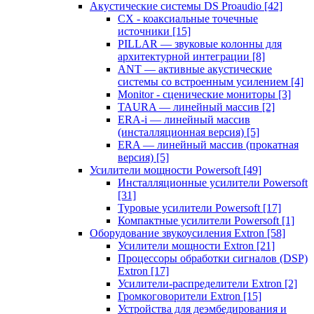
Акустические системы DS Proaudio
[42]
CX - коаксиальные точечные
источники
[15]
PILLAR — звуковые колонны для
архитектурной интеграции
[8]
ANT — активные акустические
системы со встроенным усилением
[4]
Monitor - сценические мониторы
[3]
TAURA — линейный массив
[2]
ERA-i — линейный массив
(инсталляционная версия)
[5]
ERA — линейный массив (прокатная
версия)
[5]
Усилители мощности Powersoft
[49]
Инсталляционные усилители Powersoft
[31]
Туровые усилители Powersoft
[17]
Компактные усилители Powersoft
[1]
Оборудование звукоусиления Extron
[58]
Усилители мощности Extron
[21]
Процессоры обработки сигналов (DSP)
Extron
[17]
Усилители-распределители Extron
[2]
Громкоговорители Extron
[15]
Устройства для деэмбедирования и