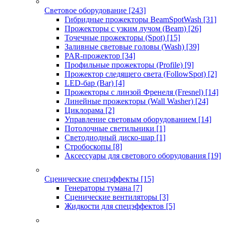
Световое оборудование
[243]
Гибридные прожекторы BeamSpotWash
[31]
Прожекторы с узким лучом (Beam)
[26]
Точечные прожекторы (Spot)
[15]
Заливные световые головы (Wash)
[39]
PAR-прожектор
[34]
Профильные прожекторы (Profile)
[9]
Прожектор следящего света (FollowSpot)
[2]
LED-бар (Bar)
[4]
Прожекторы с линзой Френеля (Fresnel)
[14]
Линейные прожекторы (Wall Washer)
[24]
Циклорама
[2]
Управление световым оборудованием
[14]
Потолочные светильники
[1]
Светодиодный диско-шар
[1]
Стробоскопы
[8]
Аксессуары для светового оборудования
[19]
Сценические спецэффекты
[15]
Генераторы тумана
[7]
Сценические вентиляторы
[3]
Жидкости для спецэффектов
[5]