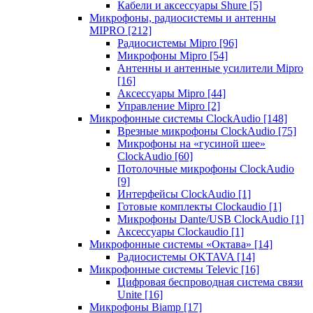
Кабели и аксессуары Shure
[5]
Микрофоны, радиосистемы и антенны
MIPRO
[212]
Радиосистемы Mipro
[96]
Микрофоны Mipro
[54]
Антенны и антенные усилители Mipro
[16]
Аксессуары Mipro
[44]
Управление Mipro
[2]
Микрофонные системы ClockAudio
[148]
Врезные микрофоны ClockAudio
[75]
Микрофоны на «гусиной шее»
ClockAudio
[60]
Потолочные микрофоны ClockAudio
[9]
Интерфейсы ClockAudio
[1]
Готовые комплекты Clockaudio
[1]
Микрофоны Dante/USB ClockAudio
[1]
Аксессуары Clockaudio
[1]
Микрофонные системы «Октава»
[14]
Радиосистемы OKTAVA
[14]
Микрофонные системы Televic
[16]
Цифровая беспроводная система связи
Unite
[16]
Микрофоны Biamp
[17]