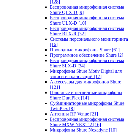
[128]
Беспроводная микрофонная система
Shure QLX-D
[9]
Беспроводная микрофонная система
Shure ULX-D
[10]
Беспроводная микрофонная система
Shure BLX-R
[32]
Системы персонального мониторинга
[16]
Проводные микрофоны Shure
[61]
Программное обеспечение Shure
[2]
Беспроводная микрофонная система
Shure SLX-D
[34]
Микрофоны Shure Motiv Digital для
записи и трансляций
[17]
Аксессуары для микрофонов Shure
[121]
Головные и петличные микрофоны
Shure DuraPlex
[14]
Субминиатюрные микрофоны Shure
TwinPlex
[8]
Антенны RF Venue
[21]
Беспроводная микрофонная система
Shure MXW NEXT 2
[16]
Микрофоны Shure Nexadyne
[10]