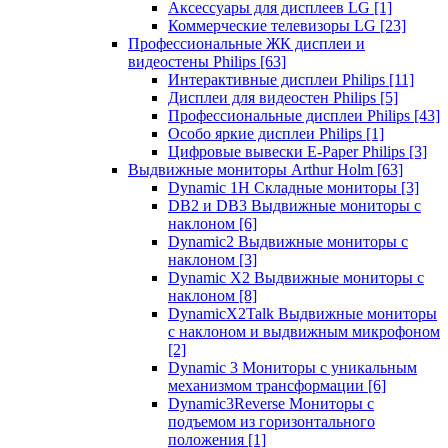
Аксессуары для дисплеев LG
[1]
Коммерческие телевизоры LG
[23]
Профессиональные ЖК дисплеи и
видеостены Philips
[63]
Интерактивные дисплеи Philips
[11]
Дисплеи для видеостен Philips
[5]
Профессиональные дисплеи Philips
[43]
Особо яркие дисплеи Philips
[1]
Цифровые вывески E-Paper Philips
[3]
Выдвижные мониторы Arthur Holm
[63]
Dynamic 1Н Складные мониторы
[3]
DB2 и DB3 Выдвижные мониторы с
наклоном
[6]
Dynamic2 Выдвижные мониторы с
наклоном
[3]
Dynamic X2 Выдвижные мониторы с
наклоном
[8]
DynamicX2Talk Выдвижные мониторы
с наклоном и выдвижным микрофоном
[2]
Dynamic 3 Мониторы с уникальным
механизмом трансформации
[6]
Dynamic3Reverse Мониторы с
подъемом из горизонтального
положения
[1]