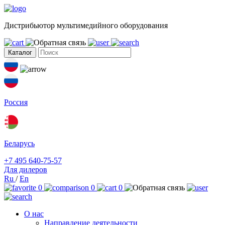
Дистрибьютор мультимедийного оборудования
Каталог
Россия
Беларусь
+7 495 640-75-57
Для дилеров
Ru
/
En
0
0
0
О нас
Направление деятельности