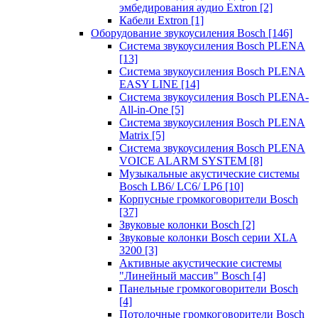
эмбедирования аудио Extron
[2]
Кабели Extron
[1]
Оборудование звукоусиления Bosch
[146]
Система звукоусиления Bosch PLENA
[13]
Система звукоусиления Bosch PLENA
EASY LINE
[14]
Система звукоусиления Bosch PLENA-
All-in-One
[5]
Система звукоусиления Bosch PLENA
Matrix
[5]
Система звукоусиления Bosch PLENA
VOICE ALARM SYSTEM
[8]
Музыкальные акустические системы
Bosch LB6/ LC6/ LP6
[10]
Корпусные громкоговорители Bosch
[37]
Звуковые колонки Bosch
[2]
Звуковые колонки Bosch серии XLA
3200
[3]
Активные акустические системы
"Линейный массив" Bosch
[4]
Панельные громкоговорители Bosch
[4]
Потолочные громкоговорители Bosch