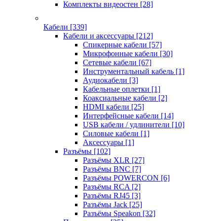
Комплекты видеостен
[28]
Кабели
[339]
Кабели и аксессуары
[212]
Спикерные кабели
[57]
Микрофонные кабели
[30]
Сетевые кабели
[67]
Инструментальный кабель
[1]
Аудиокабели
[3]
Кабельные оплетки
[1]
Коаксиальные кабели
[2]
HDMI кабели
[25]
Интерфейсные кабели
[14]
USB кабели / удлинители
[10]
Силовые кабели
[1]
Аксессуары
[1]
Разъёмы
[102]
Разъёмы XLR
[27]
Разъёмы BNC
[7]
Разъёмы POWERCON
[6]
Разъёмы RCA
[2]
Разъёмы RJ45
[3]
Разъёмы Jack
[25]
Разъёмы Speakon
[32]