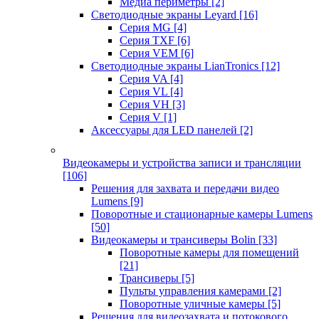
Медиа периметры
[2]
Светодиодные экраны Leyard
[16]
Серия MG
[4]
Серия TXF
[6]
Серия VEM
[6]
Светодиодные экраны LianTronics
[12]
Серия VA
[4]
Серия VL
[4]
Серия VH
[3]
Серия V
[1]
Аксессуары для LED панелей
[2]
Видеокамеры и устройства записи и трансляции
[106]
Решения для захвата и передачи видео
Lumens
[9]
Поворотные и стационарные камеры Lumens
[50]
Видеокамеры и трансиверы Bolin
[33]
Поворотные камеры для помещений
[21]
Трансиверы
[5]
Пульты управления камерами
[2]
Поворотные уличные камеры
[5]
Решения для видеозахвата и потокового