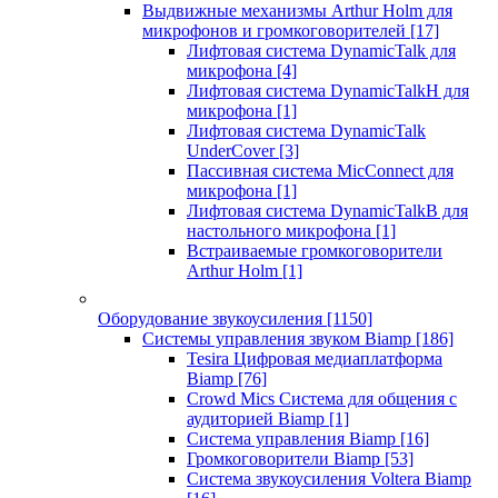
Выдвижные механизмы Arthur Holm для
микрофонов и громкоговорителей
[17]
Лифтовая система DynamicTalk для
микрофона
[4]
Лифтовая система DynamicTalkH для
микрофона
[1]
Лифтовая система DynamicTalk
UnderCover
[3]
Пассивная система MicConnect для
микрофона
[1]
Лифтовая система DynamicTalkB для
настольного микрофона
[1]
Встраиваемые громкоговорители
Arthur Holm
[1]
Оборудование звукоусиления
[1150]
Системы управления звуком Biamp
[186]
Tesira Цифровая медиаплатформа
Biamp
[76]
Crowd Mics Система для общения с
аудиторией Biamp
[1]
Система управления Biamp
[16]
Громкоговорители Biamp
[53]
Система звукоусиления Voltera Biamp