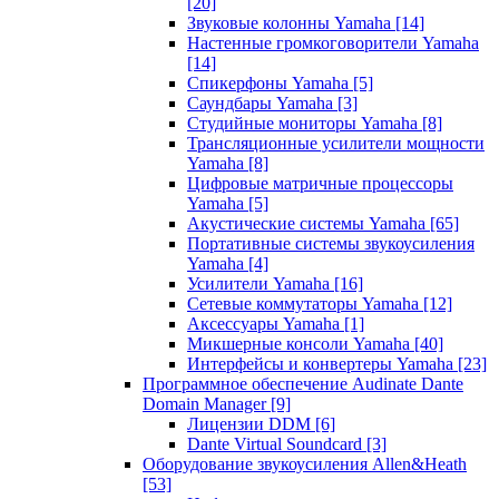
[20]
Звуковые колонны Yamaha
[14]
Настенные громкоговорители Yamaha
[14]
Спикерфоны Yamaha
[5]
Саундбары Yamaha
[3]
Студийные мониторы Yamaha
[8]
Трансляционные усилители мощности
Yamaha
[8]
Цифровые матричные процессоры
Yamaha
[5]
Акустические системы Yamaha
[65]
Портативные системы звукоусиления
Yamaha
[4]
Усилители Yamaha
[16]
Сетевые коммутаторы Yamaha
[12]
Аксессуары Yamaha
[1]
Микшерные консоли Yamaha
[40]
Интерфейсы и конвертеры Yamaha
[23]
Программное обеспечение Audinate Dante
Domain Manager
[9]
Лицензии DDM
[6]
Dante Virtual Soundcard
[3]
Оборудование звукоусиления Allen&Heath
[53]