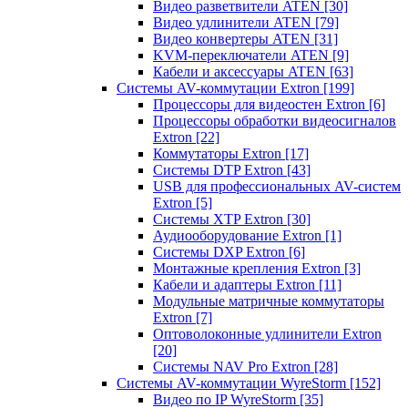
Видео разветвители ATEN
[30]
Видео удлинители ATEN
[79]
Видео конвертеры ATEN
[31]
KVM-переключатели ATEN
[9]
Кабели и аксессуары ATEN
[63]
Системы AV-коммутации Extron
[199]
Процессоры для видеостен Extron
[6]
Процессоры обработки видеосигналов
Extron
[22]
Коммутаторы Extron
[17]
Системы DTP Extron
[43]
USB для профессиональных AV-систем
Extron
[5]
Системы XTP Extron
[30]
Аудиооборудование Extron
[1]
Системы DXP Extron
[6]
Монтажные крепления Extron
[3]
Кабели и адаптеры Extron
[11]
Модульные матричные коммутаторы
Extron
[7]
Оптоволоконные удлинители Extron
[20]
Системы NAV Pro Extron
[28]
Системы AV-коммутации WyreStorm
[152]
Видео по IP WyreStorm
[35]