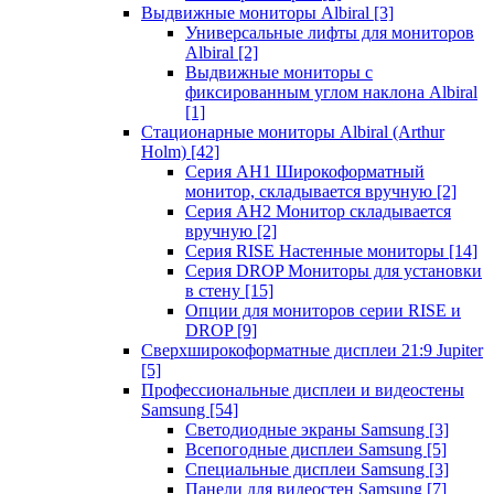
Выдвижные мониторы Albiral
[3]
Универсальные лифты для мониторов
Albiral
[2]
Выдвижные мониторы с
фиксированным углом наклона Albiral
[1]
Стационарные мониторы Albiral (Arthur
Holm)
[42]
Серия AH1 Широкоформатный
монитор, складывается вручную
[2]
Серия AH2 Монитор складывается
вручную
[2]
Серия RISE Настенные мониторы
[14]
Серия DROP Мониторы для установки
в стену
[15]
Опции для мониторов серии RISE и
DROP
[9]
Сверхширокоформатные дисплеи 21:9 Jupiter
[5]
Профессиональные дисплеи и видеостены
Samsung
[54]
Светодиодные экраны Samsung
[3]
Всепогодные дисплеи Samsung
[5]
Специальные дисплеи Samsung
[3]
Панели для видеостен Samsung
[7]