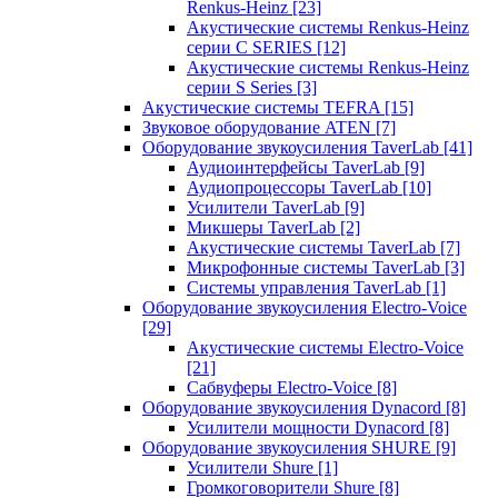
Renkus-Heinz
[23]
Акустические системы Renkus-Heinz
серии C SERIES
[12]
Акустические системы Renkus-Heinz
серии S Series
[3]
Акустические системы TEFRA
[15]
Звуковое оборудование ATEN
[7]
Оборудование звукоусиления TaverLab
[41]
Аудиоинтерфейсы TaverLab
[9]
Аудиопроцессоры TaverLab
[10]
Усилители TaverLab
[9]
Микшеры TaverLab
[2]
Акустические системы TaverLab
[7]
Микрофонные системы TaverLab
[3]
Системы управления TaverLab
[1]
Оборудование звукоусиления Electro-Voice
[29]
Акустические системы Electro-Voice
[21]
Сабвуферы Electro-Voice
[8]
Оборудование звукоусиления Dynacord
[8]
Усилители мощности Dynacord
[8]
Оборудование звукоусиления SHURE
[9]
Усилители Shure
[1]
Громкоговорители Shure
[8]