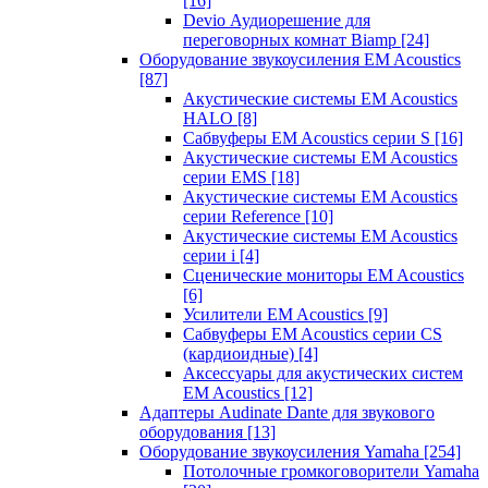
[16]
Devio Аудиорешение для
переговорных комнат Biamp
[24]
Оборудование звукоусиления EM Acoustics
[87]
Акустические системы EM Acoustics
HALO
[8]
Сабвуферы EM Acoustics серии S
[16]
Акустические системы EM Acoustics
серии EMS
[18]
Акустические системы EM Acoustics
серии Reference
[10]
Акустические системы EM Acoustics
серии i
[4]
Сценические мониторы EM Acoustics
[6]
Усилители EM Acoustics
[9]
Сабвуферы EM Acoustics серии CS
(кардиоидные)
[4]
Аксессуары для акустических систем
EM Acoustics
[12]
Адаптеры Audinate Dante для звукового
оборудования
[13]
Оборудование звукоусиления Yamaha
[254]
Потолочные громкоговорители Yamaha