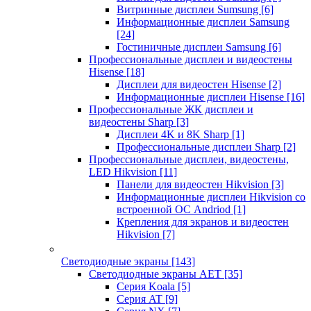
Витринные дисплеи Sumsung
[6]
Информационные дисплеи Samsung
[24]
Гостиничные дисплеи Samsung
[6]
Профессиональные дисплеи и видеостены
Hisense
[18]
Дисплеи для видеостен Hisense
[2]
Информационные дисплеи Hisense
[16]
Профессиональные ЖК дисплеи и
видеостены Sharp
[3]
Дисплеи 4K и 8K Sharp
[1]
Профессиональные дисплеи Sharp
[2]
Профессиональные дисплеи, видеостены,
LED Hikvision
[11]
Панели для видеостен Hikvision
[3]
Информационные дисплеи Hikvision со
встроенной ОС Andriod
[1]
Крепления для экранов и видеостен
Hikvision
[7]
Светодиодные экраны
[143]
Светодиодные экраны AET
[35]
Cерия Koala
[5]
Серия AT
[9]