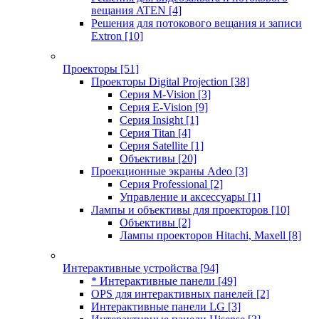
вещания ATEN
[4]
Решения для потокового вещания и записи
Extron
[10]
Проекторы
[51]
Проекторы Digital Projection
[38]
Серия M-Vision
[3]
Серия E-Vision
[9]
Серия Insight
[1]
Серия Titan
[4]
Серия Satellite
[1]
Объективы
[20]
Проекционные экраны Adeo
[3]
Серия Professional
[2]
Управление и аксессуары
[1]
Лампы и объективы для проекторов
[10]
Объективы
[2]
Лампы проекторов Hitachi, Maxell
[8]
Интерактивные устройства
[94]
* Интерактивные панели
[49]
OPS для интерактивных панелей
[2]
Интерактивные панели LG
[3]