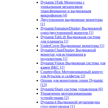
Dynamic3Talk Мониторы с
уникальным механизмом
трансформации и выдвижным
микрофоном
[4]
Двусторонние выдвижные мониторы
[1]
DynamicSignatureDisplay Выдвижной
одно/двусторонний монитор
[1]
DynamicTabLift Выдвижная система
для планшета
[1]
UnderCover Выдвижные мониторы
[1]
DynamicChairDisplay Выдвижной
монитор для встраивания в
подлокотник
[1]
DynamicVision Выдвижная система для
камер ВКС
[1]
CourtesyBox Моторизованный корпус
для бутылок и салфеток
[2]
Опции для мониторов серии Dynamic
[13]
DynamicShare система управления
[6]
Управление моторизованными
устройствами
[2]
Dynamic4 Выдвижной мультимедиа
стол переговоров
[1]