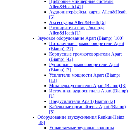
Цифровые микшерные системы
Allen&Heath
[41]
Аудиоинтерфейсы, карты Allen&Heath
[5]
Аксессуары Allen&Heath
[6]
Расширители ввода/вывода
Allen&Heath
[1]
Звуковое оборудование Apart (Biamp)
[100]
Потолочные громкоговорители Apart
(Biamp)
[27]
Корпусные громкоговорители Apart
(Biamp)
[42]
Рупорные громкоговорители Apart
(Biamp)
[7]
Усилители мощности Apart (Biamp)
[13]
Микшеры-усилители Apart (Biamp)
[3]
Источники аудиосигнала Apart (Biamp)
[1]
Предусилители Apart (Biamp)
[2]
Кабельные органайзеры Apart (Biamp)
[5]
Оборудование звукоусиления Renkus-Heinz
[38]
Управляемые звуковые колонны