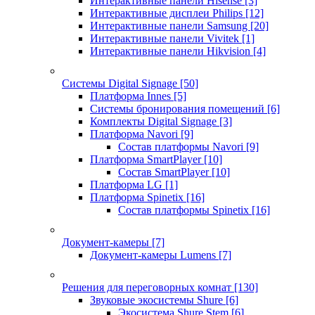
Интерактивные панели Hisense
[3]
Интерактивные дисплеи Philips
[12]
Интерактивные панели Samsung
[20]
Интерактивные панели Vivitek
[1]
Интерактивные панели Hikvision
[4]
Системы Digital Signage
[50]
Платформа Innes
[5]
Системы бронирования помещений
[6]
Комплекты Digital Signage
[3]
Платформа Navori
[9]
Состав платформы Navori
[9]
Платформа SmartPlayer
[10]
Состав SmartPlayer
[10]
Платформа LG
[1]
Платформа Spinetix
[16]
Состав платформы Spinetix
[16]
Документ-камеры
[7]
Документ-камеры Lumens
[7]
Решения для переговорных комнат
[130]
Звуковые экосистемы Shure
[6]
Экосистема Shure Stem
[6]