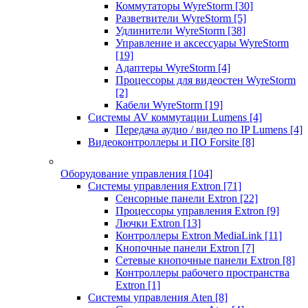
Коммутаторы WyreStorm
[30]
Разветвители WyreStorm
[5]
Удлинители WyreStorm
[38]
Управление и аксессуары WyreStorm
[19]
Адаптеры WyreStorm
[4]
Процессоры для видеостен WyreStorm
[2]
Кабели WyreStorm
[19]
Системы AV коммутации Lumens
[4]
Передача аудио / видео по IP Lumens
[4]
Видеоконтроллеры и ПО Forsite
[8]
Оборудование управления
[104]
Системы управления Extron
[71]
Сенсорные панели Extron
[22]
Процессоры управления Extron
[9]
Лючки Extron
[13]
Контроллеры Extron MediaLink
[11]
Кнопочные панели Extron
[7]
Сетевые кнопочные панели Extron
[8]
Контроллеры рабочего пространства
Extron
[1]
Системы управления Aten
[8]