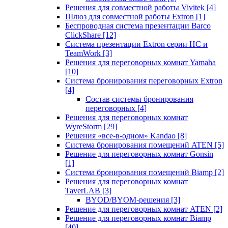
Решения для совместной работы Vivitek
[4]
Шлюз для совместной работы Extron
[1]
Беспроводная система презентации Barco
ClickShare
[12]
Система презентации Extron серии HC и
TeamWork
[3]
Решения для переговорных комнат Yamaha
[10]
Система бронирования переговорных Extron
[4]
Состав системы бронирования
переговорных
[4]
Решения для переговорных комнат
WyreStorm
[29]
Решения «все-в-одном» Kandao
[8]
Система бронирования помещений ATEN
[5]
Решение для переговорных комнат Gonsin
[1]
Система бронирования помещений Biamp
[2]
Решения для переговорных комнат
TaverLAB
[3]
BYOD/BYOM-решения
[3]
Решение для переговорных комнат ATEN
[2]
Решение для переговорных комнат Biamp
[40]