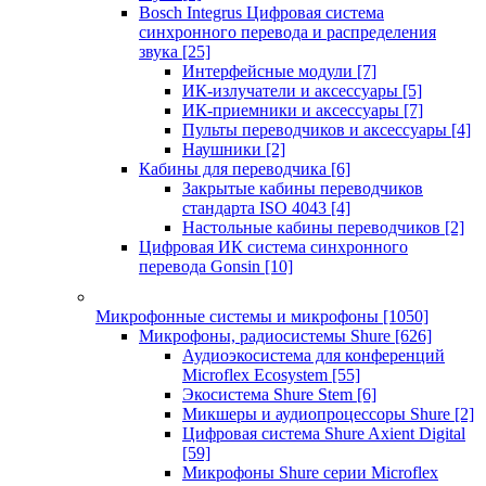
Bosch Integrus Цифровая система
синхронного перевода и распределения
звука
[25]
Интерфейсные модули
[7]
ИК-излучатели и аксессуары
[5]
ИК-приемники и аксессуары
[7]
Пульты переводчиков и аксессуары
[4]
Наушники
[2]
Кабины для переводчика
[6]
Закрытые кабины переводчиков
стандарта ISO 4043
[4]
Настольные кабины переводчиков
[2]
Цифровая ИК система синхронного
перевода Gonsin
[10]
Микрофонные системы и микрофоны
[1050]
Микрофоны, радиосистемы Shure
[626]
Аудиоэкосистема для конференций
Microflex Ecosystem
[55]
Экосистема Shure Stem
[6]
Микшеры и аудиопроцессоры Shure
[2]
Цифровая система Shure Axient Digital
[59]
Микрофоны Shure серии Microflex