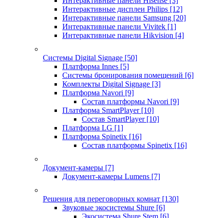
Интерактивные панели Hisense
[3]
Интерактивные дисплеи Philips
[12]
Интерактивные панели Samsung
[20]
Интерактивные панели Vivitek
[1]
Интерактивные панели Hikvision
[4]
Системы Digital Signage
[50]
Платформа Innes
[5]
Системы бронирования помещений
[6]
Комплекты Digital Signage
[3]
Платформа Navori
[9]
Состав платформы Navori
[9]
Платформа SmartPlayer
[10]
Состав SmartPlayer
[10]
Платформа LG
[1]
Платформа Spinetix
[16]
Состав платформы Spinetix
[16]
Документ-камеры
[7]
Документ-камеры Lumens
[7]
Решения для переговорных комнат
[130]
Звуковые экосистемы Shure
[6]
Экосистема Shure Stem
[6]