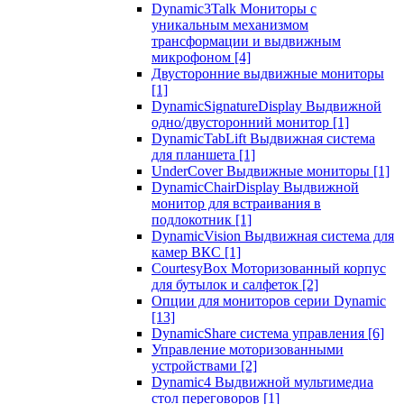
Dynamic3Talk Мониторы с
уникальным механизмом
трансформации и выдвижным
микрофоном
[4]
Двусторонние выдвижные мониторы
[1]
DynamicSignatureDisplay Выдвижной
одно/двусторонний монитор
[1]
DynamicTabLift Выдвижная система
для планшета
[1]
UnderCover Выдвижные мониторы
[1]
DynamicChairDisplay Выдвижной
монитор для встраивания в
подлокотник
[1]
DynamicVision Выдвижная система для
камер ВКС
[1]
CourtesyBox Моторизованный корпус
для бутылок и салфеток
[2]
Опции для мониторов серии Dynamic
[13]
DynamicShare система управления
[6]
Управление моторизованными
устройствами
[2]
Dynamic4 Выдвижной мультимедиа
стол переговоров
[1]