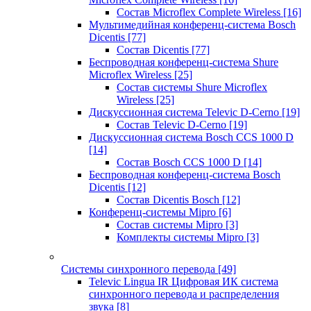
Состав Microflex Complete Wireless
[16]
Мультимедийная конференц-система Bosch
Dicentis
[77]
Состав Dicentis
[77]
Беспроводная конференц-система Shure
Microflex Wireless
[25]
Состав системы Shure Microflex
Wireless
[25]
Дискуссионная система Televic D-Cerno
[19]
Состав Televic D-Cerno
[19]
Дискуссионная система Bosch CCS 1000 D
[14]
Состав Bosch CCS 1000 D
[14]
Беспроводная конференц-система Bosch
Dicentis
[12]
Состав Dicentis Bosch
[12]
Конференц-системы Mipro
[6]
Состав системы Mipro
[3]
Комплекты системы Mipro
[3]
Системы синхронного перевода
[49]
Televic Lingua IR Цифровая ИК система
синхронного перевода и распределения
звука
[8]