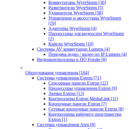
Коммутаторы WyreStorm
[30]
Разветвители WyreStorm
[5]
Удлинители WyreStorm
[38]
Управление и аксессуары WyreStorm
[19]
Адаптеры WyreStorm
[4]
Процессоры для видеостен WyreStorm
[2]
Кабели WyreStorm
[19]
Системы AV коммутации Lumens
[4]
Передача аудио / видео по IP Lumens
[4]
Видеоконтроллеры и ПО Forsite
[8]
Оборудование управления
[104]
Системы управления Extron
[71]
Сенсорные панели Extron
[22]
Процессоры управления Extron
[9]
Лючки Extron
[13]
Контроллеры Extron MediaLink
[11]
Кнопочные панели Extron
[7]
Сетевые кнопочные панели Extron
[8]
Контроллеры рабочего пространства
Extron
[1]
Системы управления Aten
[8]