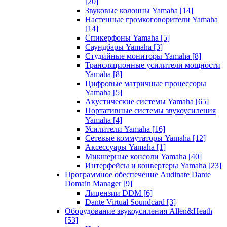
[20]
Звуковые колонны Yamaha
[14]
Настенные громкоговорители Yamaha
[14]
Спикерфоны Yamaha
[5]
Саундбары Yamaha
[3]
Студийные мониторы Yamaha
[8]
Трансляционные усилители мощности
Yamaha
[8]
Цифровые матричные процессоры
Yamaha
[5]
Акустические системы Yamaha
[65]
Портативные системы звукоусиления
Yamaha
[4]
Усилители Yamaha
[16]
Сетевые коммутаторы Yamaha
[12]
Аксессуары Yamaha
[1]
Микшерные консоли Yamaha
[40]
Интерфейсы и конвертеры Yamaha
[23]
Программное обеспечение Audinate Dante
Domain Manager
[9]
Лицензии DDM
[6]
Dante Virtual Soundcard
[3]
Оборудование звукоусиления Allen&Heath
[53]