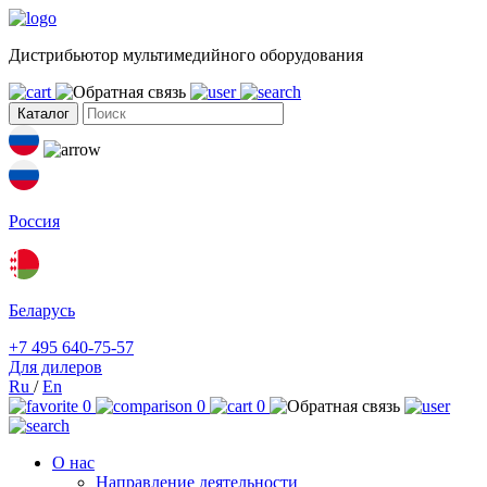
Дистрибьютор мультимедийного оборудования
Каталог
Россия
Беларусь
+7 495 640-75-57
Для дилеров
Ru
/
En
0
0
0
О нас
Направление деятельности