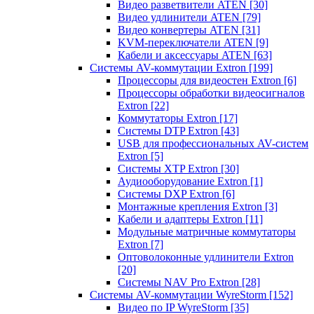
Видео разветвители ATEN
[30]
Видео удлинители ATEN
[79]
Видео конвертеры ATEN
[31]
KVM-переключатели ATEN
[9]
Кабели и аксессуары ATEN
[63]
Системы AV-коммутации Extron
[199]
Процессоры для видеостен Extron
[6]
Процессоры обработки видеосигналов
Extron
[22]
Коммутаторы Extron
[17]
Системы DTP Extron
[43]
USB для профессиональных AV-систем
Extron
[5]
Системы XTP Extron
[30]
Аудиооборудование Extron
[1]
Системы DXP Extron
[6]
Монтажные крепления Extron
[3]
Кабели и адаптеры Extron
[11]
Модульные матричные коммутаторы
Extron
[7]
Оптоволоконные удлинители Extron
[20]
Системы NAV Pro Extron
[28]
Системы AV-коммутации WyreStorm
[152]
Видео по IP WyreStorm
[35]