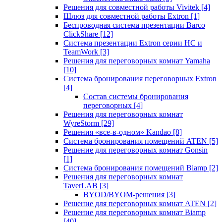
Решения для совместной работы Vivitek
[4]
Шлюз для совместной работы Extron
[1]
Беспроводная система презентации Barco
ClickShare
[12]
Система презентации Extron серии HC и
TeamWork
[3]
Решения для переговорных комнат Yamaha
[10]
Система бронирования переговорных Extron
[4]
Состав системы бронирования
переговорных
[4]
Решения для переговорных комнат
WyreStorm
[29]
Решения «все-в-одном» Kandao
[8]
Система бронирования помещений ATEN
[5]
Решение для переговорных комнат Gonsin
[1]
Система бронирования помещений Biamp
[2]
Решения для переговорных комнат
TaverLAB
[3]
BYOD/BYOM-решения
[3]
Решение для переговорных комнат ATEN
[2]
Решение для переговорных комнат Biamp
[40]