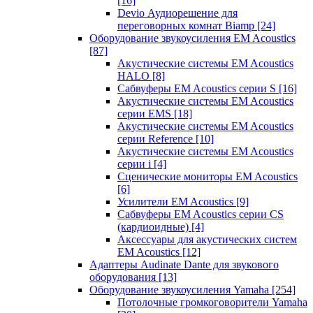
[16]
Devio Аудиорешение для
переговорных комнат Biamp
[24]
Оборудование звукоусиления EM Acoustics
[87]
Акустические системы EM Acoustics
HALO
[8]
Сабвуферы EM Acoustics серии S
[16]
Акустические системы EM Acoustics
серии EMS
[18]
Акустические системы EM Acoustics
серии Reference
[10]
Акустические системы EM Acoustics
серии i
[4]
Сценические мониторы EM Acoustics
[6]
Усилители EM Acoustics
[9]
Сабвуферы EM Acoustics серии CS
(кардиоидные)
[4]
Аксессуары для акустических систем
EM Acoustics
[12]
Адаптеры Audinate Dante для звукового
оборудования
[13]
Оборудование звукоусиления Yamaha
[254]
Потолочные громкоговорители Yamaha