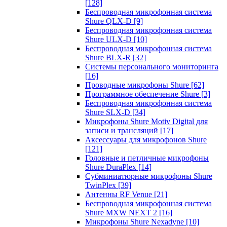
[128]
Беспроводная микрофонная система
Shure QLX-D
[9]
Беспроводная микрофонная система
Shure ULX-D
[10]
Беспроводная микрофонная система
Shure BLX-R
[32]
Системы персонального мониторинга
[16]
Проводные микрофоны Shure
[62]
Программное обеспечение Shure
[3]
Беспроводная микрофонная система
Shure SLX-D
[34]
Микрофоны Shure Motiv Digital для
записи и трансляций
[17]
Аксессуары для микрофонов Shure
[121]
Головные и петличные микрофоны
Shure DuraPlex
[14]
Субминиатюрные микрофоны Shure
TwinPlex
[39]
Антенны RF Venue
[21]
Беспроводная микрофонная система
Shure MXW NEXT 2
[16]
Микрофоны Shure Nexadyne
[10]