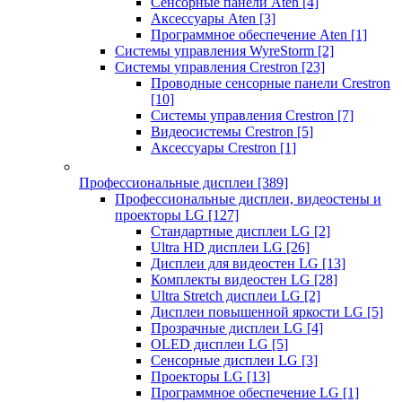
Сенсорные панели Aten
[4]
Аксессуары Aten
[3]
Программное обеспечение Aten
[1]
Системы управления WyreStorm
[2]
Системы управления Crestron
[23]
Проводные сенсорные панели Crestron
[10]
Системы управления Crestron
[7]
Видеосистемы Crestron
[5]
Аксессуары Crestron
[1]
Профессиональные дисплеи
[389]
Профессиональные дисплеи, видеостены и
проекторы LG
[127]
Стандартные дисплеи LG
[2]
Ultra HD дисплеи LG
[26]
Дисплеи для видеостен LG
[13]
Комплекты видеостен LG
[28]
Ultra Stretch дисплеи LG
[2]
Дисплеи повышенной яркости LG
[5]
Прозрачные дисплеи LG
[4]
OLED дисплеи LG
[5]
Сенсорные дисплеи LG
[3]
Проекторы LG
[13]
Программное обеспечение LG
[1]