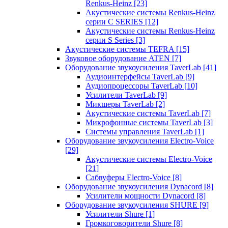
Renkus-Heinz
[23]
Акустические системы Renkus-Heinz
серии C SERIES
[12]
Акустические системы Renkus-Heinz
серии S Series
[3]
Акустические системы TEFRA
[15]
Звуковое оборудование ATEN
[7]
Оборудование звукоусиления TaverLab
[41]
Аудиоинтерфейсы TaverLab
[9]
Аудиопроцессоры TaverLab
[10]
Усилители TaverLab
[9]
Микшеры TaverLab
[2]
Акустические системы TaverLab
[7]
Микрофонные системы TaverLab
[3]
Системы управления TaverLab
[1]
Оборудование звукоусиления Electro-Voice
[29]
Акустические системы Electro-Voice
[21]
Сабвуферы Electro-Voice
[8]
Оборудование звукоусиления Dynacord
[8]
Усилители мощности Dynacord
[8]
Оборудование звукоусиления SHURE
[9]
Усилители Shure
[1]
Громкоговорители Shure
[8]