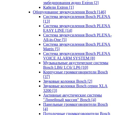
эмбедирования аудио Extron
[2]
Кабели Extron
[1]
Оборудование звукоусиления Bosch
[146]
Система звукоусиления Bosch PLENA
[13]
Система звукоусиления Bosch PLENA
EASY LINE
[14]
Система звукоусиления Bosch PLENA-
All-in-One
[5]
Система звукоусиления Bosch PLENA
Matrix
[5]
Система звукоусиления Bosch PLENA
VOICE ALARM SYSTEM
[8]
Музыкальные акустические системы
Bosch LB6/ LC6/ LP6
[10]
Корпусные громкоговорители Bosch
[37]
Звуковые колонки Bosch
[2]
Звуковые колонки Bosch серии XLA
3200
[3]
Активные акустические системы
"Линейный массив" Bosch
[4]
Панельные громкоговорители Bosch
[4]
Потолочные громкоговорители Bosch