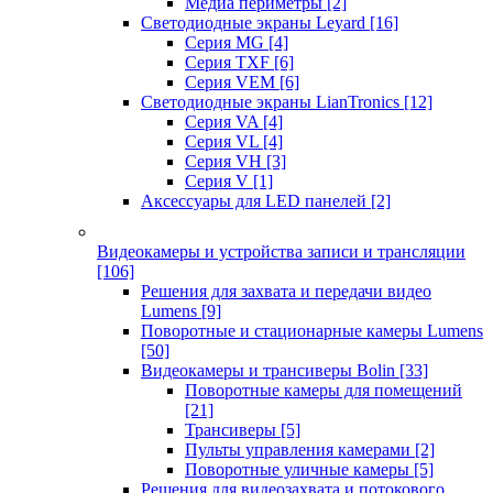
Медиа периметры
[2]
Светодиодные экраны Leyard
[16]
Серия MG
[4]
Серия TXF
[6]
Серия VEM
[6]
Светодиодные экраны LianTronics
[12]
Серия VA
[4]
Серия VL
[4]
Серия VH
[3]
Серия V
[1]
Аксессуары для LED панелей
[2]
Видеокамеры и устройства записи и трансляции
[106]
Решения для захвата и передачи видео
Lumens
[9]
Поворотные и стационарные камеры Lumens
[50]
Видеокамеры и трансиверы Bolin
[33]
Поворотные камеры для помещений
[21]
Трансиверы
[5]
Пульты управления камерами
[2]
Поворотные уличные камеры
[5]
Решения для видеозахвата и потокового