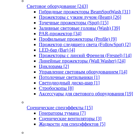
Световое оборудование
[243]
Гибридные прожекторы BeamSpotWash
[31]
Прожекторы с узким лучом (Beam)
[26]
Точечные прожекторы (Spot)
[15]
Заливные световые головы (Wash)
[39]
PAR-прожектор
[34]
Профильные прожекторы (Profile)
[9]
Прожектор следящего света (FollowSpot)
[2]
LED-бар (Bar)
[4]
Прожекторы с линзой Френеля (Fresnel)
[14]
Линейные прожекторы (Wall Washer)
[24]
Циклорама
[2]
Управление световым оборудованием
[14]
Потолочные светильники
[1]
Светодиодный диско-шар
[1]
Стробоскопы
[8]
Аксессуары для светового оборудования
[19]
Сценические спецэффекты
[15]
Генераторы тумана
[7]
Сценические вентиляторы
[3]
Жидкости для спецэффектов
[5]