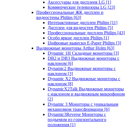
Аксессуары для дисплеев LG
[1]
Коммерческие телевизоры LG
[23]
Профессиональные ЖК дисплеи и
видеостены Philips
[63]
Интерактивные дисплеи Philips
[11]
Дисплеи для видеостен Philips
[5]
Профессиональные дисплеи Philips
[43]
Особо яркие дисплеи Philips
[1]
Цифровые вывески E-Paper Philips
[3]
Выдвижные мониторы Arthur Holm
[63]
Dynamic 1Н Складные мониторы
[3]
DB2 и DB3 Выдвижные мониторы с
наклоном
[6]
Dynamic2 Выдвижные мониторы с
наклоном
[3]
Dynamic X2 Выдвижные мониторы с
наклоном
[8]
DynamicX2Talk Выдвижные мониторы
с наклоном и выдвижным микрофоном
[2]
Dynamic 3 Мониторы с уникальным
механизмом трансформации
[6]
Dynamic3Reverse Мониторы с
подъемом из горизонтального
положения
[1]