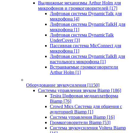
Выдвижные механизмы Arthur Holm для
микрофонов и громкоговорителей
[17]
Лифтовая система DynamicTalk для
микрофона
[4]
Лифтовая система DynamicTalkH для
микрофона
[1]
Лифтовая система DynamicTalk
UnderCover
[3]
Пассивная система MicConnect для
микрофона
[1]
Лифтовая система DynamicTalkB для
настольного микрофона
[1]
Встраиваемые громкоговорители
Arthur Holm
[1]
Оборудование звукоусиления
[1150]
Системы управления звуком Biamp
[186]
Tesira Цифровая медиаплатформа
Biamp
[76]
Crowd Mics Система для общения с
аудиторией Biamp
[1]
Система управления Biamp
[16]
Громкоговорители Biamp
[53]
Система звукоусиления Voltera Biamp