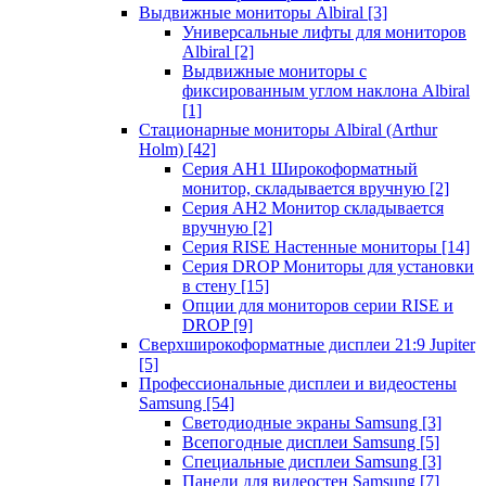
Выдвижные мониторы Albiral
[3]
Универсальные лифты для мониторов
Albiral
[2]
Выдвижные мониторы с
фиксированным углом наклона Albiral
[1]
Стационарные мониторы Albiral (Arthur
Holm)
[42]
Серия AH1 Широкоформатный
монитор, складывается вручную
[2]
Серия AH2 Монитор складывается
вручную
[2]
Серия RISE Настенные мониторы
[14]
Серия DROP Мониторы для установки
в стену
[15]
Опции для мониторов серии RISE и
DROP
[9]
Сверхширокоформатные дисплеи 21:9 Jupiter
[5]
Профессиональные дисплеи и видеостены
Samsung
[54]
Светодиодные экраны Samsung
[3]
Всепогодные дисплеи Samsung
[5]
Специальные дисплеи Samsung
[3]
Панели для видеостен Samsung
[7]