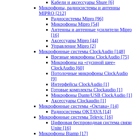
Кабели и аксессуары Shure
[6]
Микрофоны, радиосистемы и антенны
MIPRO
[212]
Радиосистемы Mipro
[96]
Микрофоны Mipro
[54]
Антенны и антенные усилители Mipro
[16]
Аксессуары Mipro
[44]
Управление Mipro
[2]
Микрофонные системы ClockAudio
[148]
Врезные микрофоны ClockAudio
[75]
Микрофоны на «гусиной шее»
ClockAudio
[60]
Потолочные микрофоны ClockAudio
[9]
Интерфейсы ClockAudio
[1]
Готовые комплекты Clockaudio
[1]
Микрофоны Dante/USB ClockAudio
[1]
Аксессуары Clockaudio
[1]
Микрофонные системы «Октава»
[14]
Радиосистемы OKTAVA
[14]
Микрофонные системы Televic
[16]
Цифровая беспроводная система связи
Unite
[16]
Микрофоны Biamp
[17]