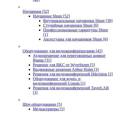
Наушники
[52]
Наушники Shure
[52]
Внутриканальные наушники Shure
[39]
Студийные наушники Shure
[6]
Профессиональные гарнитуры Shure
[1]
Аксессуары для наушников Shure
[6]
Оборудование для видеоконференцсвязи
[45]
Аудиорешение для переговорных комнат
Biamp
[31]
Решение для ВКС от WyreStorm
[5]
Выдвижные решения Arthur Holm
[3]
Решения для видеоконференций Hikvision
[2]
Оборудование для аудио- и
видеоконференций Gonsin
[1]
Решения для видеоконференций TaverLAB
[3]
Шоу-оборудование
[5]
Медиасерверы
[5]