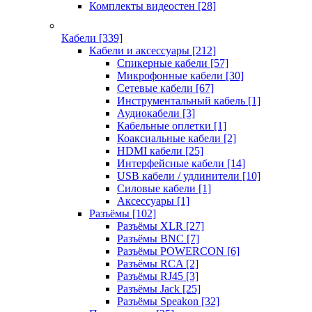
Комплекты видеостен
[28]
Кабели
[339]
Кабели и аксессуары
[212]
Спикерные кабели
[57]
Микрофонные кабели
[30]
Сетевые кабели
[67]
Инструментальный кабель
[1]
Аудиокабели
[3]
Кабельные оплетки
[1]
Коаксиальные кабели
[2]
HDMI кабели
[25]
Интерфейсные кабели
[14]
USB кабели / удлинители
[10]
Силовые кабели
[1]
Аксессуары
[1]
Разъёмы
[102]
Разъёмы XLR
[27]
Разъёмы BNC
[7]
Разъёмы POWERCON
[6]
Разъёмы RCA
[2]
Разъёмы RJ45
[3]
Разъёмы Jack
[25]
Разъёмы Speakon
[32]