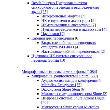
Bosch Integrus Цифровая система
синхронного перевода и распределения
звука
[25]
Интерфейсные модули
[7]
ИК-излучатели и аксессуары
[5]
ИК-приемники и аксессуары
[7]
Пульты переводчиков и аксессуары
[4]
Наушники
[2]
Кабины для переводчика
[6]
Закрытые кабины переводчиков
стандарта ISO 4043
[4]
Настольные кабины переводчиков
[2]
Цифровая ИК система синхронного
перевода Gonsin
[10]
Микрофонные системы и микрофоны
[1084]
Микрофоны, радиосистемы Shure
[660]
Аудиоэкосистема для конференций
Microflex Ecosystem
[55]
Экосистема Shure Stem
[6]
Микшеры и аудиопроцессоры Shure
[2]
Цифровая система Shure Axient Digital
[59]
Микрофоны Shure серии Microflex