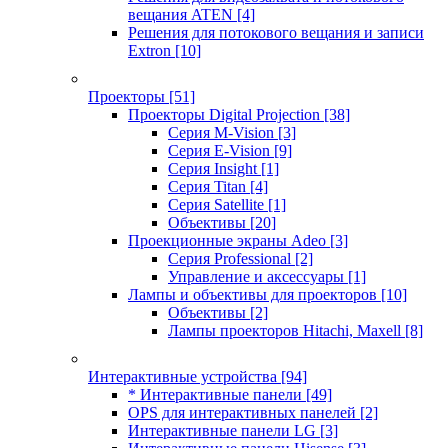
вещания ATEN
[4]
Решения для потокового вещания и записи
Extron
[10]
Проекторы
[51]
Проекторы Digital Projection
[38]
Серия M-Vision
[3]
Серия E-Vision
[9]
Серия Insight
[1]
Серия Titan
[4]
Серия Satellite
[1]
Объективы
[20]
Проекционные экраны Adeo
[3]
Серия Professional
[2]
Управление и аксессуары
[1]
Лампы и объективы для проекторов
[10]
Объективы
[2]
Лампы проекторов Hitachi, Maxell
[8]
Интерактивные устройства
[94]
* Интерактивные панели
[49]
OPS для интерактивных панелей
[2]
Интерактивные панели LG
[3]