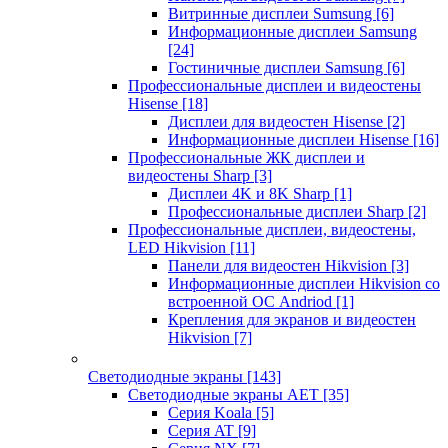
Витринные дисплеи Sumsung
[6]
Информационные дисплеи Samsung
[24]
Гостиничные дисплеи Samsung
[6]
Профессиональные дисплеи и видеостены
Hisense
[18]
Дисплеи для видеостен Hisense
[2]
Информационные дисплеи Hisense
[16]
Профессиональные ЖК дисплеи и
видеостены Sharp
[3]
Дисплеи 4K и 8K Sharp
[1]
Профессиональные дисплеи Sharp
[2]
Профессиональные дисплеи, видеостены,
LED Hikvision
[11]
Панели для видеостен Hikvision
[3]
Информационные дисплеи Hikvision со
встроенной ОС Andriod
[1]
Крепления для экранов и видеостен
Hikvision
[7]
Светодиодные экраны
[143]
Светодиодные экраны AET
[35]
Cерия Koala
[5]
Серия AT
[9]