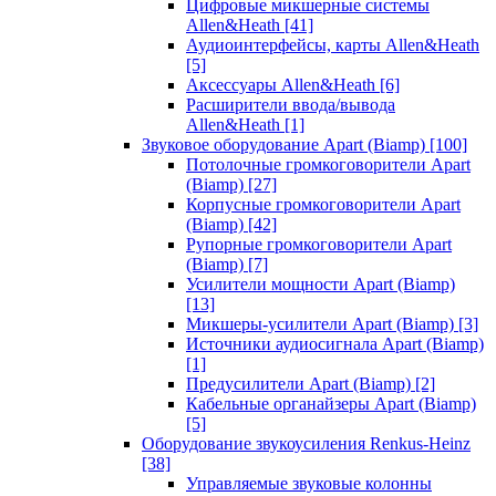
Цифровые микшерные системы
Allen&Heath
[41]
Аудиоинтерфейсы, карты Allen&Heath
[5]
Аксессуары Allen&Heath
[6]
Расширители ввода/вывода
Allen&Heath
[1]
Звуковое оборудование Apart (Biamp)
[100]
Потолочные громкоговорители Apart
(Biamp)
[27]
Корпусные громкоговорители Apart
(Biamp)
[42]
Рупорные громкоговорители Apart
(Biamp)
[7]
Усилители мощности Apart (Biamp)
[13]
Микшеры-усилители Apart (Biamp)
[3]
Источники аудиосигнала Apart (Biamp)
[1]
Предусилители Apart (Biamp)
[2]
Кабельные органайзеры Apart (Biamp)
[5]
Оборудование звукоусиления Renkus-Heinz
[38]
Управляемые звуковые колонны