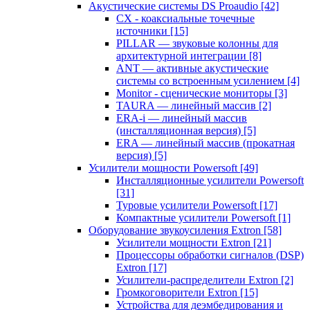
Акустические системы DS Proaudio
[42]
CX - коаксиальные точечные
источники
[15]
PILLAR — звуковые колонны для
архитектурной интеграции
[8]
ANT — активные акустические
системы со встроенным усилением
[4]
Monitor - сценические мониторы
[3]
TAURA — линейный массив
[2]
ERA-i — линейный массив
(инсталляционная версия)
[5]
ERA — линейный массив (прокатная
версия)
[5]
Усилители мощности Powersoft
[49]
Инсталляционные усилители Powersoft
[31]
Туровые усилители Powersoft
[17]
Компактные усилители Powersoft
[1]
Оборудование звукоусиления Extron
[58]
Усилители мощности Extron
[21]
Процессоры обработки сигналов (DSP)
Extron
[17]
Усилители-распределители Extron
[2]
Громкоговорители Extron
[15]
Устройства для деэмбедирования и