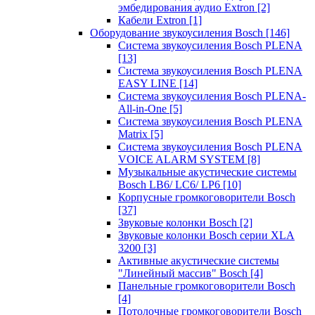
эмбедирования аудио Extron
[2]
Кабели Extron
[1]
Оборудование звукоусиления Bosch
[146]
Система звукоусиления Bosch PLENA
[13]
Система звукоусиления Bosch PLENA
EASY LINE
[14]
Система звукоусиления Bosch PLENA-
All-in-One
[5]
Система звукоусиления Bosch PLENA
Matrix
[5]
Система звукоусиления Bosch PLENA
VOICE ALARM SYSTEM
[8]
Музыкальные акустические системы
Bosch LB6/ LC6/ LP6
[10]
Корпусные громкоговорители Bosch
[37]
Звуковые колонки Bosch
[2]
Звуковые колонки Bosch серии XLA
3200
[3]
Активные акустические системы
"Линейный массив" Bosch
[4]
Панельные громкоговорители Bosch
[4]
Потолочные громкоговорители Bosch