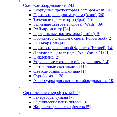
Световое оборудование
[243]
Гибридные прожекторы BeamSpotWash
[31]
Прожекторы с узким лучом (Beam)
[26]
Точечные прожекторы (Spot)
[15]
Заливные световые головы (Wash)
[39]
PAR-прожектор
[34]
Профильные прожекторы (Profile)
[9]
Прожектор следящего света (FollowSpot)
[2]
LED-бар (Bar)
[4]
Прожекторы с линзой Френеля (Fresnel)
[14]
Линейные прожекторы (Wall Washer)
[24]
Циклорама
[2]
Управление световым оборудованием
[14]
Потолочные светильники
[1]
Светодиодный диско-шар
[1]
Стробоскопы
[8]
Аксессуары для светового оборудования
[19]
Сценические спецэффекты
[15]
Генераторы тумана
[7]
Сценические вентиляторы
[3]
Жидкости для спецэффектов
[5]