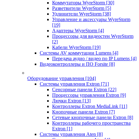
Коммутаторы WyreStorm
[30]
Разветвители WyreStorm
[5]
Удлинители WyreStorm
[38]
Управление и аксессуары WyreStorm
[19]
Адаптеры WyreStorm
[4]
Процессоры для видеостен WyreStorm
[2]
Кабели WyreStorm
[19]
Системы AV коммутации Lumens
[4]
Передача аудио / видео по IP Lumens
[4]
Видеоконтроллеры и ПО Forsite
[8]
Оборудование управления
[104]
Системы управления Extron
[71]
Сенсорные панели Extron
[22]
Процессоры управления Extron
[9]
Лючки Extron
[13]
Контроллеры Extron MediaLink
[11]
Кнопочные панели Extron
[7]
Сетевые кнопочные панели Extron
[8]
Контроллеры рабочего пространства
Extron
[1]
Системы управления Aten
[8]