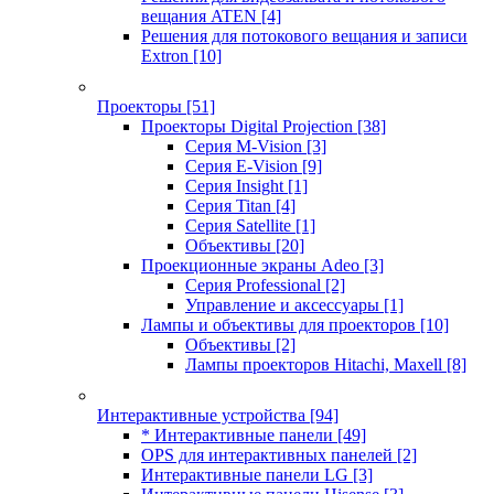
вещания ATEN
[4]
Решения для потокового вещания и записи
Extron
[10]
Проекторы
[51]
Проекторы Digital Projection
[38]
Серия M-Vision
[3]
Серия E-Vision
[9]
Серия Insight
[1]
Серия Titan
[4]
Серия Satellite
[1]
Объективы
[20]
Проекционные экраны Adeo
[3]
Серия Professional
[2]
Управление и аксессуары
[1]
Лампы и объективы для проекторов
[10]
Объективы
[2]
Лампы проекторов Hitachi, Maxell
[8]
Интерактивные устройства
[94]
* Интерактивные панели
[49]
OPS для интерактивных панелей
[2]
Интерактивные панели LG
[3]