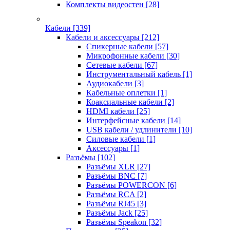
Комплекты видеостен
[28]
Кабели
[339]
Кабели и аксессуары
[212]
Спикерные кабели
[57]
Микрофонные кабели
[30]
Сетевые кабели
[67]
Инструментальный кабель
[1]
Аудиокабели
[3]
Кабельные оплетки
[1]
Коаксиальные кабели
[2]
HDMI кабели
[25]
Интерфейсные кабели
[14]
USB кабели / удлинители
[10]
Силовые кабели
[1]
Аксессуары
[1]
Разъёмы
[102]
Разъёмы XLR
[27]
Разъёмы BNC
[7]
Разъёмы POWERCON
[6]
Разъёмы RCA
[2]
Разъёмы RJ45
[3]
Разъёмы Jack
[25]
Разъёмы Speakon
[32]