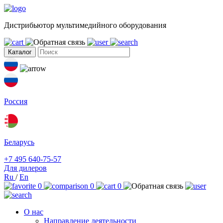
Дистрибьютор мультимедийного оборудования
Каталог
Россия
Беларусь
+7 495 640-75-57
Для дилеров
Ru
/
En
0
0
0
О нас
Направление деятельности