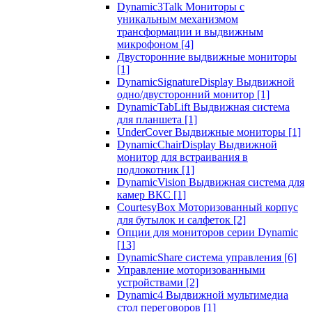
Dynamic3Talk Мониторы с
уникальным механизмом
трансформации и выдвижным
микрофоном
[4]
Двусторонние выдвижные мониторы
[1]
DynamicSignatureDisplay Выдвижной
одно/двусторонний монитор
[1]
DynamicTabLift Выдвижная система
для планшета
[1]
UnderCover Выдвижные мониторы
[1]
DynamicChairDisplay Выдвижной
монитор для встраивания в
подлокотник
[1]
DynamicVision Выдвижная система для
камер ВКС
[1]
CourtesyBox Моторизованный корпус
для бутылок и салфеток
[2]
Опции для мониторов серии Dynamic
[13]
DynamicShare система управления
[6]
Управление моторизованными
устройствами
[2]
Dynamic4 Выдвижной мультимедиа
стол переговоров
[1]