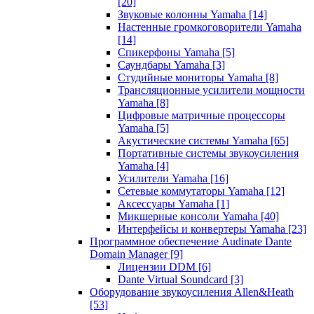
[20]
Звуковые колонны Yamaha
[14]
Настенные громкоговорители Yamaha
[14]
Спикерфоны Yamaha
[5]
Саундбары Yamaha
[3]
Студийные мониторы Yamaha
[8]
Трансляционные усилители мощности
Yamaha
[8]
Цифровые матричные процессоры
Yamaha
[5]
Акустические системы Yamaha
[65]
Портативные системы звукоусиления
Yamaha
[4]
Усилители Yamaha
[16]
Сетевые коммутаторы Yamaha
[12]
Аксессуары Yamaha
[1]
Микшерные консоли Yamaha
[40]
Интерфейсы и конвертеры Yamaha
[23]
Программное обеспечение Audinate Dante
Domain Manager
[9]
Лицензии DDM
[6]
Dante Virtual Soundcard
[3]
Оборудование звукоусиления Allen&Heath
[53]