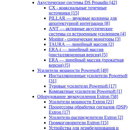
Акустические системы DS Proaudio
[42]
CX - коаксиальные точечные
источники
[15]
PILLAR — звуковые колонны для
архитектурной интеграции
[8]
ANT — активные акустические
системы со встроенным усилением
[4]
Monitor - сценические мониторы
[3]
TAURA — линейный массив
[2]
ERA-i — линейный массив
(инсталляционная версия)
[5]
ERA — линейный массив (прокатная
версия)
[5]
Усилители мощности Powersoft
[49]
Инсталляционные усилители Powersoft
[31]
Туровые усилители Powersoft
[17]
Компактные усилители Powersoft
[1]
Оборудование звукоусиления Extron
[58]
Усилители мощности Extron
[21]
Процессоры обработки сигналов (DSP)
Extron
[17]
Усилители-распределители Extron
[2]
Громкоговорители Extron
[15]
Устройства для деэмбедирования и