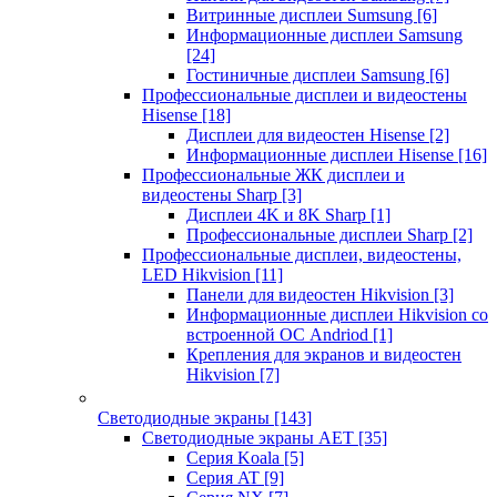
Витринные дисплеи Sumsung
[6]
Информационные дисплеи Samsung
[24]
Гостиничные дисплеи Samsung
[6]
Профессиональные дисплеи и видеостены
Hisense
[18]
Дисплеи для видеостен Hisense
[2]
Информационные дисплеи Hisense
[16]
Профессиональные ЖК дисплеи и
видеостены Sharp
[3]
Дисплеи 4K и 8K Sharp
[1]
Профессиональные дисплеи Sharp
[2]
Профессиональные дисплеи, видеостены,
LED Hikvision
[11]
Панели для видеостен Hikvision
[3]
Информационные дисплеи Hikvision со
встроенной ОС Andriod
[1]
Крепления для экранов и видеостен
Hikvision
[7]
Светодиодные экраны
[143]
Светодиодные экраны AET
[35]
Cерия Koala
[5]
Серия AT
[9]