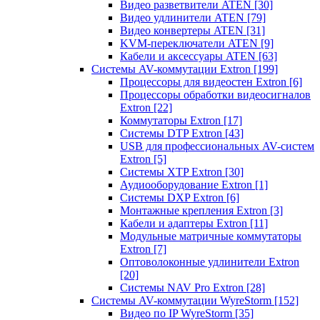
Видео разветвители ATEN
[30]
Видео удлинители ATEN
[79]
Видео конвертеры ATEN
[31]
KVM-переключатели ATEN
[9]
Кабели и аксессуары ATEN
[63]
Системы AV-коммутации Extron
[199]
Процессоры для видеостен Extron
[6]
Процессоры обработки видеосигналов
Extron
[22]
Коммутаторы Extron
[17]
Системы DTP Extron
[43]
USB для профессиональных AV-систем
Extron
[5]
Системы XTP Extron
[30]
Аудиооборудование Extron
[1]
Системы DXP Extron
[6]
Монтажные крепления Extron
[3]
Кабели и адаптеры Extron
[11]
Модульные матричные коммутаторы
Extron
[7]
Оптоволоконные удлинители Extron
[20]
Системы NAV Pro Extron
[28]
Системы AV-коммутации WyreStorm
[152]
Видео по IP WyreStorm
[35]