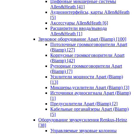
Цифровые микшерные системы
Allen&Heath
[41]
Аудиоинтерфейсы, карты Allen&Heath
[5]
Аксессуары Allen&Heath
[6]
Расширители ввода/вывода
Allen&Heath
[1]
Звуковое оборудование Apart (Biamp)
[100]
Потолочные громкоговорители Apart
(Biamp)
[27]
Корпусные громкоговорители Apart
(Biamp)
[42]
Рупорные громкоговорители Apart
(Biamp)
[7]
Усилители мощности Apart (Biamp)
[13]
Микшеры-усилители Apart (Biamp)
[3]
Источники аудиосигнала Apart (Biamp)
[1]
Предусилители Apart (Biamp)
[2]
Кабельные органайзеры Apart (Biamp)
[5]
Оборудование звукоусиления Renkus-Heinz
[38]
Управляемые звуковые колонны