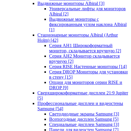
Выдвижные мониторы Albiral
[3]
Универсальные лифты для мониторов
Albiral
[2]
Выдвижные мониторы с
фиксированным углом наклона Albiral
[1]
Стационарные мониторы Albiral (Arthur
Holm)
[42]
Серия AH1 Широкоформатный
монитор, складывается вручную
[2]
Серия AH2 Монитор складывается
вручную
[2]
Серия RISE Настенные мониторы
[14]
Серия DROP Мониторы для установки
в стену
[15]
Опции для мониторов серии RISE и
DROP
[9]
Сверхширокоформатные дисплеи 21:9 Jupiter
[5]
Профессиональные дисплеи и видеостены
Samsung
[54]
Светодиодные экраны Samsung
[3]
Всепогодные дисплеи Samsung
[5]
Специальные дисплеи Samsung
[3]
Панели для видеостен Samsung
[7]