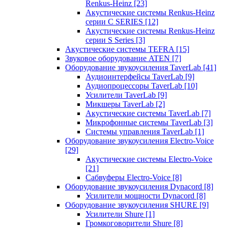
Renkus-Heinz
[23]
Акустические системы Renkus-Heinz
серии C SERIES
[12]
Акустические системы Renkus-Heinz
серии S Series
[3]
Акустические системы TEFRA
[15]
Звуковое оборудование ATEN
[7]
Оборудование звукоусиления TaverLab
[41]
Аудиоинтерфейсы TaverLab
[9]
Аудиопроцессоры TaverLab
[10]
Усилители TaverLab
[9]
Микшеры TaverLab
[2]
Акустические системы TaverLab
[7]
Микрофонные системы TaverLab
[3]
Системы управления TaverLab
[1]
Оборудование звукоусиления Electro-Voice
[29]
Акустические системы Electro-Voice
[21]
Сабвуферы Electro-Voice
[8]
Оборудование звукоусиления Dynacord
[8]
Усилители мощности Dynacord
[8]
Оборудование звукоусиления SHURE
[9]
Усилители Shure
[1]
Громкоговорители Shure
[8]