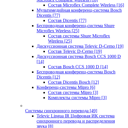
Состав Microflex Complete Wireless
[16]
Мультимедийная конференц-система Bosch
Dicentis
[77]
Состав Dicentis
[77]
Беспроводная конференц-система Shure
Microflex Wireless
[25]
Состав системы Shure Microflex
Wireless
[25]
Дискуссионная система Televic D-Cerno
[19]
Состав Televic D-Cerno
[19]
Дискуссионная система Bosch CCS 1000 D
[14]
Состав Bosch CCS 1000 D
[14]
Беспроводная конференц-система Bosch
Dicentis
[12]
Состав Dicentis Bosch
[12]
Конференц-системы Mipro
[6]
Состав системы Mipro
[3]
Комплекты системы Mipro
[3]
Системы синхронного перевода
[49]
Televic Lingua IR Цифровая ИК система
синхронного перевода и распределения
звука
[8]