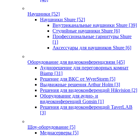
Наушники
[52]
Наушники Shure
[52]
Внутриканальные наушники Shure
[39]
Студийные наушники Shure
[6]
Профессиональные гарнитуры Shure
[1]
Аксессуары для наушников Shure
[6]
Оборудование для видеоконференцсвязи
[45]
Аудиорешение для переговорных комнат
Biamp
[31]
Решение для ВКС от WyreStorm
[5]
Выдвижные решения Arthur Holm
[3]
Решения для видеоконференций Hikvision
[2]
Оборудование для аудио- и
видеоконференций Gonsin
[1]
Решения для видеоконференций TaverLAB
[3]
Шоу-оборудование
[5]
Медиасерверы
[5]