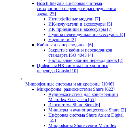
Bosch Integrus Цифровая система
синхронного перевода и распределения
звука
[25]
Интерфейсные модули
[7]
ИК-излучатели и аксессуары
[5]
ИК-приемники и аксессуары
[7]
Пульты переводчиков и аксессуары
[4]
Наушники
[2]
Кабины для переводчика
[6]
Закрытые кабины переводчиков
стандарта ISO 4043
[4]
Настольные кабины переводчиков
[2]
Цифровая ИК система синхронного
перевода Gonsin
[10]
Микрофонные системы и микрофоны
[1046]
Микрофоны, радиосистемы Shure
[622]
Аудиоэкосистема для конференций
Microflex Ecosystem
[55]
Экосистема Shure Stem
[6]
Микшеры и аудиопроцессоры Shure
[2]
Цифровая система Shure Axient Digital
[55]
Микрофоны Shure серии Microflex