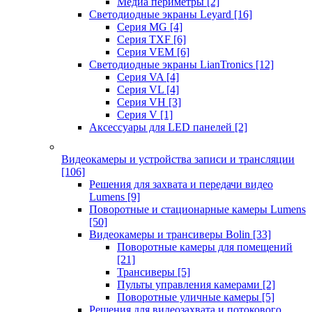
Медиа периметры
[2]
Светодиодные экраны Leyard
[16]
Серия MG
[4]
Серия TXF
[6]
Серия VEM
[6]
Светодиодные экраны LianTronics
[12]
Серия VA
[4]
Серия VL
[4]
Серия VH
[3]
Серия V
[1]
Аксессуары для LED панелей
[2]
Видеокамеры и устройства записи и трансляции
[106]
Решения для захвата и передачи видео
Lumens
[9]
Поворотные и стационарные камеры Lumens
[50]
Видеокамеры и трансиверы Bolin
[33]
Поворотные камеры для помещений
[21]
Трансиверы
[5]
Пульты управления камерами
[2]
Поворотные уличные камеры
[5]
Решения для видеозахвата и потокового