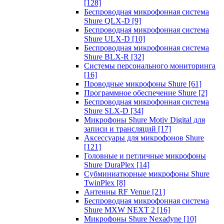
[128]
Беспроводная микрофонная система
Shure QLX-D
[9]
Беспроводная микрофонная система
Shure ULX-D
[10]
Беспроводная микрофонная система
Shure BLX-R
[32]
Системы персонального мониторинга
[16]
Проводные микрофоны Shure
[61]
Программное обеспечение Shure
[2]
Беспроводная микрофонная система
Shure SLX-D
[34]
Микрофоны Shure Motiv Digital для
записи и трансляций
[17]
Аксессуары для микрофонов Shure
[121]
Головные и петличные микрофоны
Shure DuraPlex
[14]
Субминиатюрные микрофоны Shure
TwinPlex
[8]
Антенны RF Venue
[21]
Беспроводная микрофонная система
Shure MXW NEXT 2
[16]
Микрофоны Shure Nexadyne
[10]