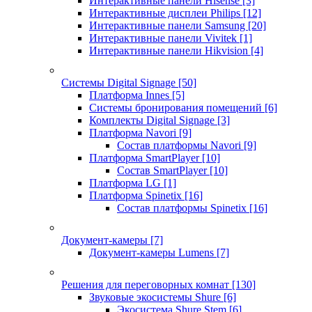
Интерактивные панели Hisense
[3]
Интерактивные дисплеи Philips
[12]
Интерактивные панели Samsung
[20]
Интерактивные панели Vivitek
[1]
Интерактивные панели Hikvision
[4]
Системы Digital Signage
[50]
Платформа Innes
[5]
Системы бронирования помещений
[6]
Комплекты Digital Signage
[3]
Платформа Navori
[9]
Состав платформы Navori
[9]
Платформа SmartPlayer
[10]
Состав SmartPlayer
[10]
Платформа LG
[1]
Платформа Spinetix
[16]
Состав платформы Spinetix
[16]
Документ-камеры
[7]
Документ-камеры Lumens
[7]
Решения для переговорных комнат
[130]
Звуковые экосистемы Shure
[6]
Экосистема Shure Stem
[6]