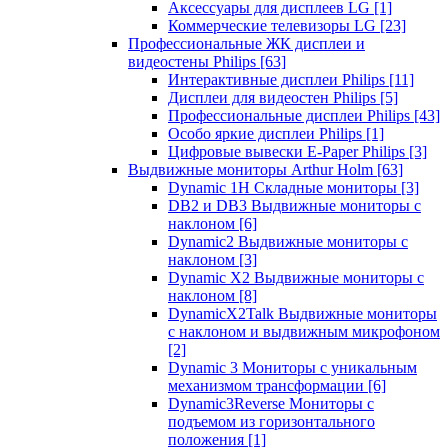
Аксессуары для дисплеев LG
[1]
Коммерческие телевизоры LG
[23]
Профессиональные ЖК дисплеи и
видеостены Philips
[63]
Интерактивные дисплеи Philips
[11]
Дисплеи для видеостен Philips
[5]
Профессиональные дисплеи Philips
[43]
Особо яркие дисплеи Philips
[1]
Цифровые вывески E-Paper Philips
[3]
Выдвижные мониторы Arthur Holm
[63]
Dynamic 1Н Складные мониторы
[3]
DB2 и DB3 Выдвижные мониторы с
наклоном
[6]
Dynamic2 Выдвижные мониторы с
наклоном
[3]
Dynamic X2 Выдвижные мониторы с
наклоном
[8]
DynamicX2Talk Выдвижные мониторы
с наклоном и выдвижным микрофоном
[2]
Dynamic 3 Мониторы с уникальным
механизмом трансформации
[6]
Dynamic3Reverse Мониторы с
подъемом из горизонтального
положения
[1]