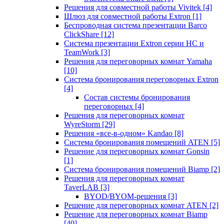
Решения для совместной работы Vivitek
[4]
Шлюз для совместной работы Extron
[1]
Беспроводная система презентации Barco
ClickShare
[12]
Система презентации Extron серии HC и
TeamWork
[3]
Решения для переговорных комнат Yamaha
[10]
Система бронирования переговорных Extron
[4]
Состав системы бронирования
переговорных
[4]
Решения для переговорных комнат
WyreStorm
[29]
Решения «все-в-одном» Kandao
[8]
Система бронирования помещений ATEN
[5]
Решение для переговорных комнат Gonsin
[1]
Система бронирования помещений Biamp
[2]
Решения для переговорных комнат
TaverLAB
[3]
BYOD/BYOM-решения
[3]
Решение для переговорных комнат ATEN
[2]
Решение для переговорных комнат Biamp
[40]