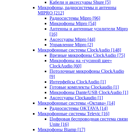
Кабели и аксессуары Shure
[5]
Микрофоны, радиосистемы и антенны
MIPRO
[212]
Радиосистемы Mipro
[96]
Микрофоны Mipro
[54]
Антенны и антенные усилители Mipro
[16]
Аксессуары Mipro
[44]
Управление Mipro
[2]
Микрофонные системы ClockAudio
[148]
Врезные микрофоны ClockAudio
[75]
Микрофоны на «гусиной шее»
ClockAudio
[60]
Потолочные микрофоны ClockAudio
[9]
Интерфейсы ClockAudio
[1]
Готовые комплекты Clockaudio
[1]
Микрофоны Dante/USB ClockAudio
[1]
Аксессуары Clockaudio
[1]
Микрофонные системы «Октава»
[14]
Радиосистемы OKTAVA
[14]
Микрофонные системы Televic
[16]
Цифровая беспроводная система связи
Unite
[16]
Микрофоны Biamp
[17]