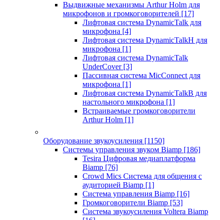
Выдвижные механизмы Arthur Holm для
микрофонов и громкоговорителей
[17]
Лифтовая система DynamicTalk для
микрофона
[4]
Лифтовая система DynamicTalkH для
микрофона
[1]
Лифтовая система DynamicTalk
UnderCover
[3]
Пассивная система MicConnect для
микрофона
[1]
Лифтовая система DynamicTalkB для
настольного микрофона
[1]
Встраиваемые громкоговорители
Arthur Holm
[1]
Оборудование звукоусиления
[1150]
Системы управления звуком Biamp
[186]
Tesira Цифровая медиаплатформа
Biamp
[76]
Crowd Mics Система для общения с
аудиторией Biamp
[1]
Система управления Biamp
[16]
Громкоговорители Biamp
[53]
Система звукоусиления Voltera Biamp