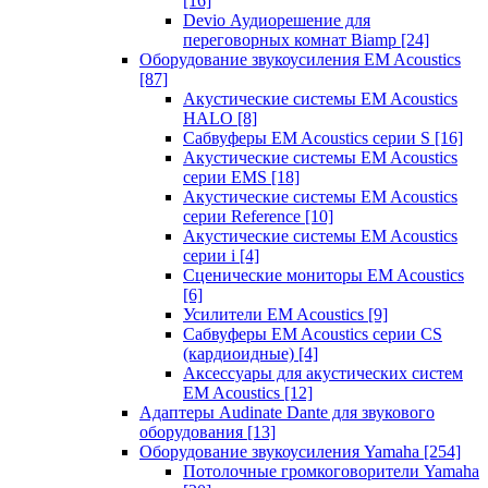
[16]
Devio Аудиорешение для
переговорных комнат Biamp
[24]
Оборудование звукоусиления EM Acoustics
[87]
Акустические системы EM Acoustics
HALO
[8]
Сабвуферы EM Acoustics серии S
[16]
Акустические системы EM Acoustics
серии EMS
[18]
Акустические системы EM Acoustics
серии Reference
[10]
Акустические системы EM Acoustics
серии i
[4]
Сценические мониторы EM Acoustics
[6]
Усилители EM Acoustics
[9]
Сабвуферы EM Acoustics серии CS
(кардиоидные)
[4]
Аксессуары для акустических систем
EM Acoustics
[12]
Адаптеры Audinate Dante для звукового
оборудования
[13]
Оборудование звукоусиления Yamaha
[254]
Потолочные громкоговорители Yamaha