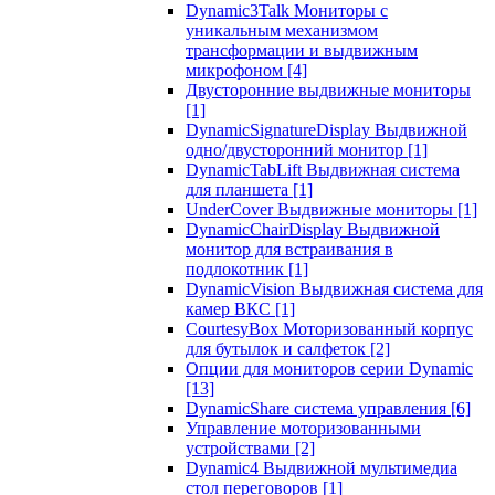
Dynamic3Talk Мониторы с
уникальным механизмом
трансформации и выдвижным
микрофоном
[4]
Двусторонние выдвижные мониторы
[1]
DynamicSignatureDisplay Выдвижной
одно/двусторонний монитор
[1]
DynamicTabLift Выдвижная система
для планшета
[1]
UnderCover Выдвижные мониторы
[1]
DynamicChairDisplay Выдвижной
монитор для встраивания в
подлокотник
[1]
DynamicVision Выдвижная система для
камер ВКС
[1]
CourtesyBox Моторизованный корпус
для бутылок и салфеток
[2]
Опции для мониторов серии Dynamic
[13]
DynamicShare система управления
[6]
Управление моторизованными
устройствами
[2]
Dynamic4 Выдвижной мультимедиа
стол переговоров
[1]