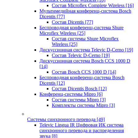
Состав Microflex Complete Wireless
[16]
Мультимедийная конференц-система Bosch
Dicentis
[77]
Состав Dicentis
[77]
Беспроводная конференц-система Shure
Microflex Wireless
[25]
Состав системы Shure Microflex
Wireless
[25]
Дискуссионная система Televic D-Cerno
[19]
Состав Televic D-Cerno
[19]
Дискуссионная система Bosch CCS 1000 D
[14]
Состав Bosch CCS 1000 D
[14]
Беспроводная конференц-система Bosch
Dicentis
[12]
Состав Dicentis Bosch
[12]
Конференц-системы Mipro
[6]
Состав системы Mipro
[3]
Комплекты системы Mipro
[3]
Системы синхронного перевода
[49]
Televic Lingua IR Цифровая ИК система
синхронного перевода и распределения
звука
[8]