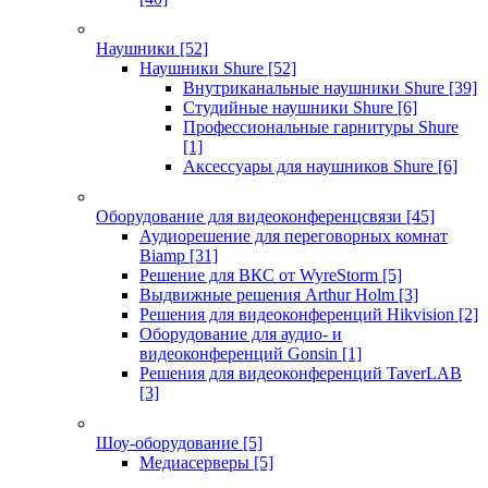
Наушники
[52]
Наушники Shure
[52]
Внутриканальные наушники Shure
[39]
Студийные наушники Shure
[6]
Профессиональные гарнитуры Shure
[1]
Аксессуары для наушников Shure
[6]
Оборудование для видеоконференцсвязи
[45]
Аудиорешение для переговорных комнат
Biamp
[31]
Решение для ВКС от WyreStorm
[5]
Выдвижные решения Arthur Holm
[3]
Решения для видеоконференций Hikvision
[2]
Оборудование для аудио- и
видеоконференций Gonsin
[1]
Решения для видеоконференций TaverLAB
[3]
Шоу-оборудование
[5]
Медиасерверы
[5]