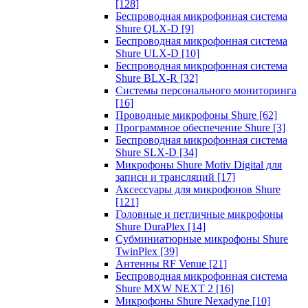
[128]
Беспроводная микрофонная система
Shure QLX-D
[9]
Беспроводная микрофонная система
Shure ULX-D
[10]
Беспроводная микрофонная система
Shure BLX-R
[32]
Системы персонального мониторинга
[16]
Проводные микрофоны Shure
[62]
Программное обеспечение Shure
[3]
Беспроводная микрофонная система
Shure SLX-D
[34]
Микрофоны Shure Motiv Digital для
записи и трансляций
[17]
Аксессуары для микрофонов Shure
[121]
Головные и петличные микрофоны
Shure DuraPlex
[14]
Субминиатюрные микрофоны Shure
TwinPlex
[39]
Антенны RF Venue
[21]
Беспроводная микрофонная система
Shure MXW NEXT 2
[16]
Микрофоны Shure Nexadyne
[10]