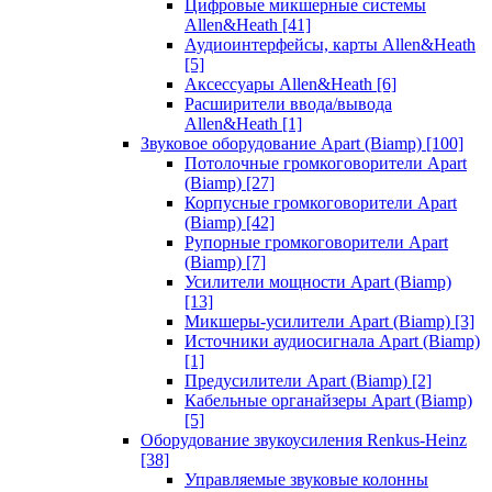
Цифровые микшерные системы
Allen&Heath
[41]
Аудиоинтерфейсы, карты Allen&Heath
[5]
Аксессуары Allen&Heath
[6]
Расширители ввода/вывода
Allen&Heath
[1]
Звуковое оборудование Apart (Biamp)
[100]
Потолочные громкоговорители Apart
(Biamp)
[27]
Корпусные громкоговорители Apart
(Biamp)
[42]
Рупорные громкоговорители Apart
(Biamp)
[7]
Усилители мощности Apart (Biamp)
[13]
Микшеры-усилители Apart (Biamp)
[3]
Источники аудиосигнала Apart (Biamp)
[1]
Предусилители Apart (Biamp)
[2]
Кабельные органайзеры Apart (Biamp)
[5]
Оборудование звукоусиления Renkus-Heinz
[38]
Управляемые звуковые колонны