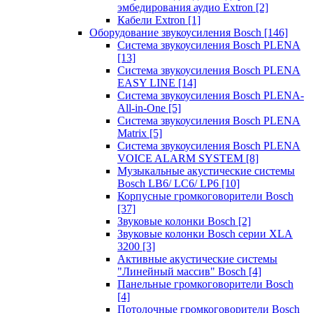
эмбедирования аудио Extron
[2]
Кабели Extron
[1]
Оборудование звукоусиления Bosch
[146]
Система звукоусиления Bosch PLENA
[13]
Система звукоусиления Bosch PLENA
EASY LINE
[14]
Система звукоусиления Bosch PLENA-
All-in-One
[5]
Система звукоусиления Bosch PLENA
Matrix
[5]
Система звукоусиления Bosch PLENA
VOICE ALARM SYSTEM
[8]
Музыкальные акустические системы
Bosch LB6/ LC6/ LP6
[10]
Корпусные громкоговорители Bosch
[37]
Звуковые колонки Bosch
[2]
Звуковые колонки Bosch серии XLA
3200
[3]
Активные акустические системы
"Линейный массив" Bosch
[4]
Панельные громкоговорители Bosch
[4]
Потолочные громкоговорители Bosch