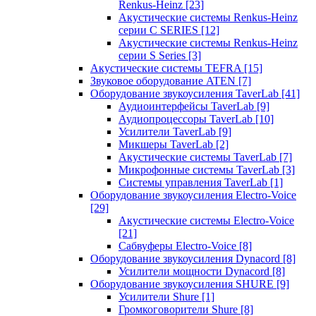
Renkus-Heinz
[23]
Акустические системы Renkus-Heinz
серии C SERIES
[12]
Акустические системы Renkus-Heinz
серии S Series
[3]
Акустические системы TEFRA
[15]
Звуковое оборудование ATEN
[7]
Оборудование звукоусиления TaverLab
[41]
Аудиоинтерфейсы TaverLab
[9]
Аудиопроцессоры TaverLab
[10]
Усилители TaverLab
[9]
Микшеры TaverLab
[2]
Акустические системы TaverLab
[7]
Микрофонные системы TaverLab
[3]
Системы управления TaverLab
[1]
Оборудование звукоусиления Electro-Voice
[29]
Акустические системы Electro-Voice
[21]
Сабвуферы Electro-Voice
[8]
Оборудование звукоусиления Dynacord
[8]
Усилители мощности Dynacord
[8]
Оборудование звукоусиления SHURE
[9]
Усилители Shure
[1]
Громкоговорители Shure
[8]