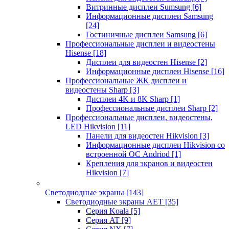
Витринные дисплеи Sumsung
[6]
Информационные дисплеи Samsung
[24]
Гостиничные дисплеи Samsung
[6]
Профессиональные дисплеи и видеостены
Hisense
[18]
Дисплеи для видеостен Hisense
[2]
Информационные дисплеи Hisense
[16]
Профессиональные ЖК дисплеи и
видеостены Sharp
[3]
Дисплеи 4K и 8K Sharp
[1]
Профессиональные дисплеи Sharp
[2]
Профессиональные дисплеи, видеостены,
LED Hikvision
[11]
Панели для видеостен Hikvision
[3]
Информационные дисплеи Hikvision со
встроенной ОС Andriod
[1]
Крепления для экранов и видеостен
Hikvision
[7]
Светодиодные экраны
[143]
Светодиодные экраны AET
[35]
Cерия Koala
[5]
Серия AT
[9]