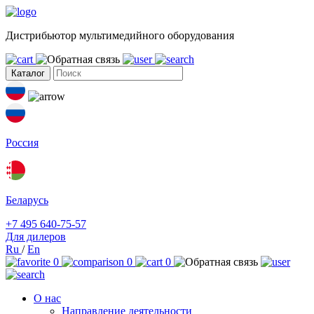
Дистрибьютор мультимедийного оборудования
Каталог
Россия
Беларусь
+7 495 640-75-57
Для дилеров
Ru
/
En
0
0
0
О нас
Направление деятельности