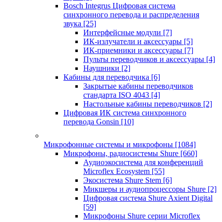
Bosch Integrus Цифровая система
синхронного перевода и распределения
звука
[25]
Интерфейсные модули
[7]
ИК-излучатели и аксессуары
[5]
ИК-приемники и аксессуары
[7]
Пульты переводчиков и аксессуары
[4]
Наушники
[2]
Кабины для переводчика
[6]
Закрытые кабины переводчиков
стандарта ISO 4043
[4]
Настольные кабины переводчиков
[2]
Цифровая ИК система синхронного
перевода Gonsin
[10]
Микрофонные системы и микрофоны
[1084]
Микрофоны, радиосистемы Shure
[660]
Аудиоэкосистема для конференций
Microflex Ecosystem
[55]
Экосистема Shure Stem
[6]
Микшеры и аудиопроцессоры Shure
[2]
Цифровая система Shure Axient Digital
[59]
Микрофоны Shure серии Microflex