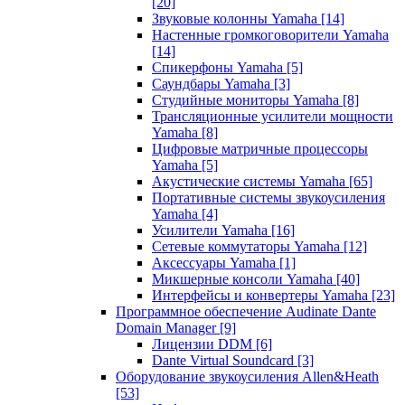
[20]
Звуковые колонны Yamaha
[14]
Настенные громкоговорители Yamaha
[14]
Спикерфоны Yamaha
[5]
Саундбары Yamaha
[3]
Студийные мониторы Yamaha
[8]
Трансляционные усилители мощности
Yamaha
[8]
Цифровые матричные процессоры
Yamaha
[5]
Акустические системы Yamaha
[65]
Портативные системы звукоусиления
Yamaha
[4]
Усилители Yamaha
[16]
Сетевые коммутаторы Yamaha
[12]
Аксессуары Yamaha
[1]
Микшерные консоли Yamaha
[40]
Интерфейсы и конвертеры Yamaha
[23]
Программное обеспечение Audinate Dante
Domain Manager
[9]
Лицензии DDM
[6]
Dante Virtual Soundcard
[3]
Оборудование звукоусиления Allen&Heath
[53]