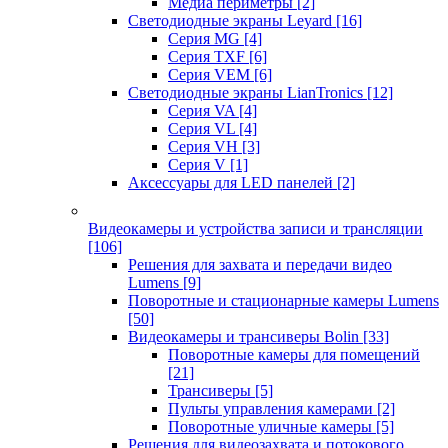
Медиа периметры
[2]
Светодиодные экраны Leyard
[16]
Серия MG
[4]
Серия TXF
[6]
Серия VEM
[6]
Светодиодные экраны LianTronics
[12]
Серия VA
[4]
Серия VL
[4]
Серия VH
[3]
Серия V
[1]
Аксессуары для LED панелей
[2]
Видеокамеры и устройства записи и трансляции
[106]
Решения для захвата и передачи видео
Lumens
[9]
Поворотные и стационарные камеры Lumens
[50]
Видеокамеры и трансиверы Bolin
[33]
Поворотные камеры для помещений
[21]
Трансиверы
[5]
Пульты управления камерами
[2]
Поворотные уличные камеры
[5]
Решения для видеозахвата и потокового