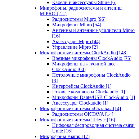
Кабели и аксессуары Shure
[6]
Микрофоны, радиосистемы и антенны
MIPRO
[212]
Радиосистемы Mipro
[96]
Микрофоны Mipro
[54]
Антенны и антенные усилители Mipro
[16]
Аксессуары Mipro
[44]
Управление Mipro
[2]
Микрофонные системы ClockAudio
[148]
Врезные микрофоны ClockAudio
[75]
Микрофоны на «гусиной шее»
ClockAudio
[60]
Потолочные микрофоны ClockAudio
[9]
Интерфейсы ClockAudio
[1]
Готовые комплекты Clockaudio
[1]
Микрофоны Dante/USB ClockAudio
[1]
Аксессуары Clockaudio
[1]
Микрофонные системы «Октава»
[14]
Радиосистемы OKTAVA
[14]
Микрофонные системы Televic
[16]
Цифровая беспроводная система связи
Unite
[16]
Микрофоны Biamp
[17]