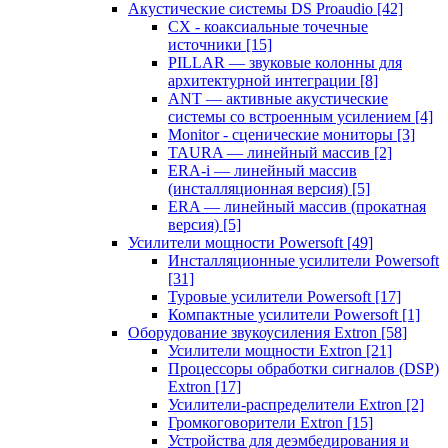
Акустические системы DS Proaudio
[42]
CX - коаксиальные точечные
источники
[15]
PILLAR — звуковые колонны для
архитектурной интеграции
[8]
ANT — активные акустические
системы со встроенным усилением
[4]
Monitor - сценические мониторы
[3]
TAURA — линейный массив
[2]
ERA-i — линейный массив
(инсталляционная версия)
[5]
ERA — линейный массив (прокатная
версия)
[5]
Усилители мощности Powersoft
[49]
Инсталляционные усилители Powersoft
[31]
Туровые усилители Powersoft
[17]
Компактные усилители Powersoft
[1]
Оборудование звукоусиления Extron
[58]
Усилители мощности Extron
[21]
Процессоры обработки сигналов (DSP)
Extron
[17]
Усилители-распределители Extron
[2]
Громкоговорители Extron
[15]
Устройства для деэмбедирования и