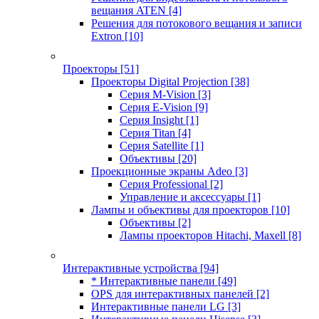
вещания ATEN
[4]
Решения для потокового вещания и записи
Extron
[10]
Проекторы
[51]
Проекторы Digital Projection
[38]
Серия M-Vision
[3]
Серия E-Vision
[9]
Серия Insight
[1]
Серия Titan
[4]
Серия Satellite
[1]
Объективы
[20]
Проекционные экраны Adeo
[3]
Серия Professional
[2]
Управление и аксессуары
[1]
Лампы и объективы для проекторов
[10]
Объективы
[2]
Лампы проекторов Hitachi, Maxell
[8]
Интерактивные устройства
[94]
* Интерактивные панели
[49]
OPS для интерактивных панелей
[2]
Интерактивные панели LG
[3]