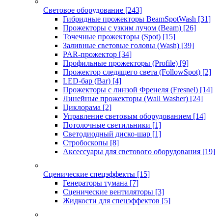
Световое оборудование
[243]
Гибридные прожекторы BeamSpotWash
[31]
Прожекторы с узким лучом (Beam)
[26]
Точечные прожекторы (Spot)
[15]
Заливные световые головы (Wash)
[39]
PAR-прожектор
[34]
Профильные прожекторы (Profile)
[9]
Прожектор следящего света (FollowSpot)
[2]
LED-бар (Bar)
[4]
Прожекторы с линзой Френеля (Fresnel)
[14]
Линейные прожекторы (Wall Washer)
[24]
Циклорама
[2]
Управление световым оборудованием
[14]
Потолочные светильники
[1]
Светодиодный диско-шар
[1]
Стробоскопы
[8]
Аксессуары для светового оборудования
[19]
Сценические спецэффекты
[15]
Генераторы тумана
[7]
Сценические вентиляторы
[3]
Жидкости для спецэффектов
[5]