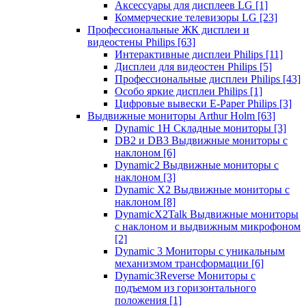
Аксессуары для дисплеев LG
[1]
Коммерческие телевизоры LG
[23]
Профессиональные ЖК дисплеи и
видеостены Philips
[63]
Интерактивные дисплеи Philips
[11]
Дисплеи для видеостен Philips
[5]
Профессиональные дисплеи Philips
[43]
Особо яркие дисплеи Philips
[1]
Цифровые вывески E-Paper Philips
[3]
Выдвижные мониторы Arthur Holm
[63]
Dynamic 1Н Складные мониторы
[3]
DB2 и DB3 Выдвижные мониторы с
наклоном
[6]
Dynamic2 Выдвижные мониторы с
наклоном
[3]
Dynamic X2 Выдвижные мониторы с
наклоном
[8]
DynamicX2Talk Выдвижные мониторы
с наклоном и выдвижным микрофоном
[2]
Dynamic 3 Мониторы с уникальным
механизмом трансформации
[6]
Dynamic3Reverse Мониторы с
подъемом из горизонтального
положения
[1]