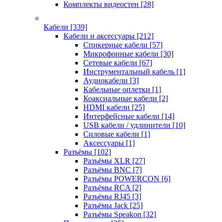
Комплекты видеостен
[28]
Кабели
[339]
Кабели и аксессуары
[212]
Спикерные кабели
[57]
Микрофонные кабели
[30]
Сетевые кабели
[67]
Инструментальный кабель
[1]
Аудиокабели
[3]
Кабельные оплетки
[1]
Коаксиальные кабели
[2]
HDMI кабели
[25]
Интерфейсные кабели
[14]
USB кабели / удлинители
[10]
Силовые кабели
[1]
Аксессуары
[1]
Разъёмы
[102]
Разъёмы XLR
[27]
Разъёмы BNC
[7]
Разъёмы POWERCON
[6]
Разъёмы RCA
[2]
Разъёмы RJ45
[3]
Разъёмы Jack
[25]
Разъёмы Speakon
[32]