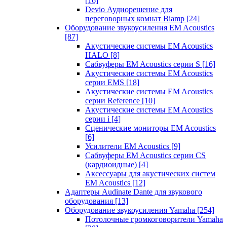
[16]
Devio Аудиорешение для
переговорных комнат Biamp
[24]
Оборудование звукоусиления EM Acoustics
[87]
Акустические системы EM Acoustics
HALO
[8]
Сабвуферы EM Acoustics серии S
[16]
Акустические системы EM Acoustics
серии EMS
[18]
Акустические системы EM Acoustics
серии Reference
[10]
Акустические системы EM Acoustics
серии i
[4]
Сценические мониторы EM Acoustics
[6]
Усилители EM Acoustics
[9]
Сабвуферы EM Acoustics серии CS
(кардиоидные)
[4]
Аксессуары для акустических систем
EM Acoustics
[12]
Адаптеры Audinate Dante для звукового
оборудования
[13]
Оборудование звукоусиления Yamaha
[254]
Потолочные громкоговорители Yamaha