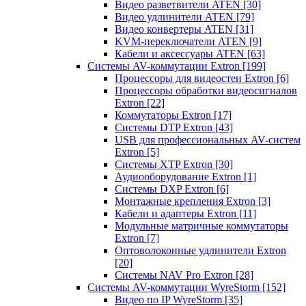
Видео разветвители ATEN
[30]
Видео удлинители ATEN
[79]
Видео конвертеры ATEN
[31]
KVM-переключатели ATEN
[9]
Кабели и аксессуары ATEN
[63]
Системы AV-коммутации Extron
[199]
Процессоры для видеостен Extron
[6]
Процессоры обработки видеосигналов
Extron
[22]
Коммутаторы Extron
[17]
Системы DTP Extron
[43]
USB для профессиональных AV-систем
Extron
[5]
Системы XTP Extron
[30]
Аудиооборудование Extron
[1]
Системы DXP Extron
[6]
Монтажные крепления Extron
[3]
Кабели и адаптеры Extron
[11]
Модульные матричные коммутаторы
Extron
[7]
Оптоволоконные удлинители Extron
[20]
Системы NAV Pro Extron
[28]
Системы AV-коммутации WyreStorm
[152]
Видео по IP WyreStorm
[35]