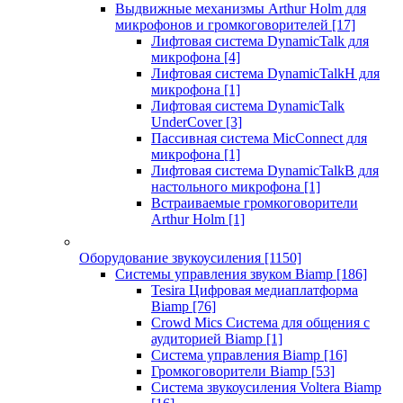
Выдвижные механизмы Arthur Holm для
микрофонов и громкоговорителей
[17]
Лифтовая система DynamicTalk для
микрофона
[4]
Лифтовая система DynamicTalkH для
микрофона
[1]
Лифтовая система DynamicTalk
UnderCover
[3]
Пассивная система MicConnect для
микрофона
[1]
Лифтовая система DynamicTalkB для
настольного микрофона
[1]
Встраиваемые громкоговорители
Arthur Holm
[1]
Оборудование звукоусиления
[1150]
Системы управления звуком Biamp
[186]
Tesira Цифровая медиаплатформа
Biamp
[76]
Crowd Mics Система для общения с
аудиторией Biamp
[1]
Система управления Biamp
[16]
Громкоговорители Biamp
[53]
Система звукоусиления Voltera Biamp