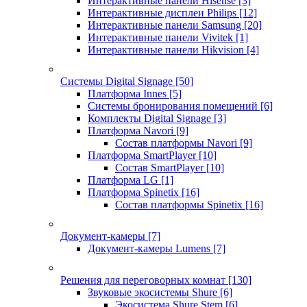
Интерактивные панели Hisense
[3]
Интерактивные дисплеи Philips
[12]
Интерактивные панели Samsung
[20]
Интерактивные панели Vivitek
[1]
Интерактивные панели Hikvision
[4]
Системы Digital Signage
[50]
Платформа Innes
[5]
Системы бронирования помещений
[6]
Комплекты Digital Signage
[3]
Платформа Navori
[9]
Состав платформы Navori
[9]
Платформа SmartPlayer
[10]
Состав SmartPlayer
[10]
Платформа LG
[1]
Платформа Spinetix
[16]
Состав платформы Spinetix
[16]
Документ-камеры
[7]
Документ-камеры Lumens
[7]
Решения для переговорных комнат
[130]
Звуковые экосистемы Shure
[6]
Экосистема Shure Stem
[6]