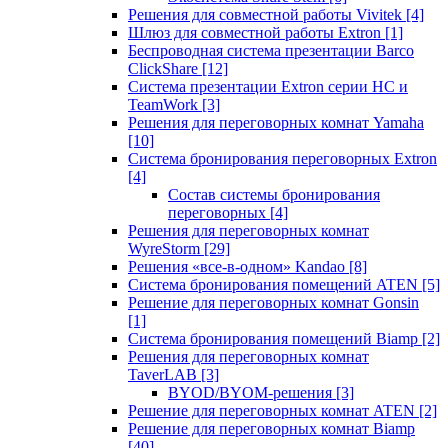
Решения для совместной работы Vivitek
[4]
Шлюз для совместной работы Extron
[1]
Беспроводная система презентации Barco
ClickShare
[12]
Система презентации Extron серии HC и
TeamWork
[3]
Решения для переговорных комнат Yamaha
[10]
Система бронирования переговорных Extron
[4]
Состав системы бронирования
переговорных
[4]
Решения для переговорных комнат
WyreStorm
[29]
Решения «все-в-одном» Kandao
[8]
Система бронирования помещений ATEN
[5]
Решение для переговорных комнат Gonsin
[1]
Система бронирования помещений Biamp
[2]
Решения для переговорных комнат
TaverLAB
[3]
BYOD/BYOM-решения
[3]
Решение для переговорных комнат ATEN
[2]
Решение для переговорных комнат Biamp
[40]