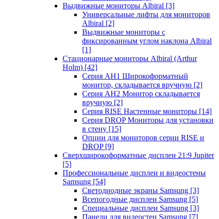
Выдвижные мониторы Albiral
[3]
Универсальные лифты для мониторов
Albiral
[2]
Выдвижные мониторы с
фиксированным углом наклона Albiral
[1]
Стационарные мониторы Albiral (Arthur
Holm)
[42]
Серия AH1 Широкоформатный
монитор, складывается вручную
[2]
Серия AH2 Монитор складывается
вручную
[2]
Серия RISE Настенные мониторы
[14]
Серия DROP Мониторы для установки
в стену
[15]
Опции для мониторов серии RISE и
DROP
[9]
Сверхширокоформатные дисплеи 21:9 Jupiter
[5]
Профессиональные дисплеи и видеостены
Samsung
[54]
Светодиодные экраны Samsung
[3]
Всепогодные дисплеи Samsung
[5]
Специальные дисплеи Samsung
[3]
Панели для видеостен Samsung
[7]