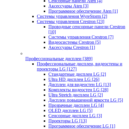
Сенсорные панели Aten
[4]
Аксессуары Aten
[3]
Программное обеспечение Aten
[1]
Системы управления WyreStorm
[2]
Системы управления Crestron
[23]
Проводные сенсорные панели Crestron
[10]
Системы управления Crestron
[7]
Видеосистемы Crestron
[5]
Аксессуары Crestron
[1]
Профессиональные дисплеи
[389]
Профессиональные дисплеи, видеостены и
проекторы LG
[127]
Стандартные дисплеи LG
[2]
Ultra HD дисплеи LG
[26]
Дисплеи для видеостен LG
[13]
Комплекты видеостен LG
[28]
Ultra Stretch дисплеи LG
[2]
Дисплеи повышенной яркости LG
[5]
Прозрачные дисплеи LG
[4]
OLED дисплеи LG
[5]
Сенсорные дисплеи LG
[3]
Проекторы LG
[13]
Программное обеспечение LG
[1]