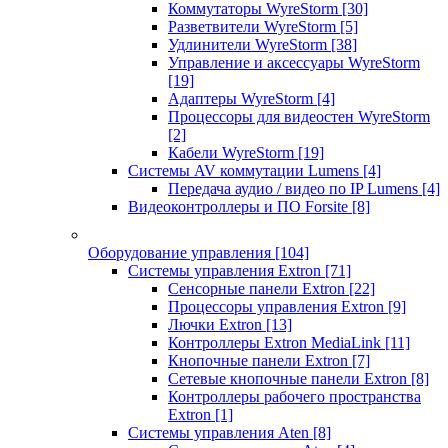
Коммутаторы WyreStorm
[30]
Разветвители WyreStorm
[5]
Удлинители WyreStorm
[38]
Управление и аксессуары WyreStorm
[19]
Адаптеры WyreStorm
[4]
Процессоры для видеостен WyreStorm
[2]
Кабели WyreStorm
[19]
Системы AV коммутации Lumens
[4]
Передача аудио / видео по IP Lumens
[4]
Видеоконтроллеры и ПО Forsite
[8]
Оборудование управления
[104]
Системы управления Extron
[71]
Сенсорные панели Extron
[22]
Процессоры управления Extron
[9]
Лючки Extron
[13]
Контроллеры Extron MediaLink
[11]
Кнопочные панели Extron
[7]
Сетевые кнопочные панели Extron
[8]
Контроллеры рабочего пространства
Extron
[1]
Системы управления Aten
[8]