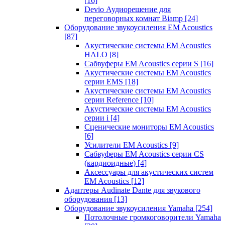
[16]
Devio Аудиорешение для
переговорных комнат Biamp
[24]
Оборудование звукоусиления EM Acoustics
[87]
Акустические системы EM Acoustics
HALO
[8]
Сабвуферы EM Acoustics серии S
[16]
Акустические системы EM Acoustics
серии EMS
[18]
Акустические системы EM Acoustics
серии Reference
[10]
Акустические системы EM Acoustics
серии i
[4]
Сценические мониторы EM Acoustics
[6]
Усилители EM Acoustics
[9]
Сабвуферы EM Acoustics серии CS
(кардиоидные)
[4]
Аксессуары для акустических систем
EM Acoustics
[12]
Адаптеры Audinate Dante для звукового
оборудования
[13]
Оборудование звукоусиления Yamaha
[254]
Потолочные громкоговорители Yamaha