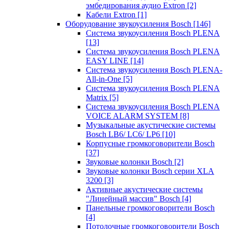
эмбедирования аудио Extron
[2]
Кабели Extron
[1]
Оборудование звукоусиления Bosch
[146]
Система звукоусиления Bosch PLENA
[13]
Система звукоусиления Bosch PLENA
EASY LINE
[14]
Система звукоусиления Bosch PLENA-
All-in-One
[5]
Система звукоусиления Bosch PLENA
Matrix
[5]
Система звукоусиления Bosch PLENA
VOICE ALARM SYSTEM
[8]
Музыкальные акустические системы
Bosch LB6/ LC6/ LP6
[10]
Корпусные громкоговорители Bosch
[37]
Звуковые колонки Bosch
[2]
Звуковые колонки Bosch серии XLA
3200
[3]
Активные акустические системы
"Линейный массив" Bosch
[4]
Панельные громкоговорители Bosch
[4]
Потолочные громкоговорители Bosch