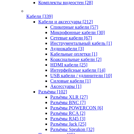
Комплекты видеостен
[28]
Кабели
[339]
Кабели и аксессуары
[212]
Спикерные кабели
[57]
Микрофонные кабели
[30]
Сетевые кабели
[67]
Инструментальный кабель
[1]
Аудиокабели
[3]
Кабельные оплетки
[1]
Коаксиальные кабели
[2]
HDMI кабели
[25]
Интерфейсные кабели
[14]
USB кабели / удлинители
[10]
Силовые кабели
[1]
Аксессуары
[1]
Разъёмы
[102]
Разъёмы XLR
[27]
Разъёмы BNC
[7]
Разъёмы POWERCON
[6]
Разъёмы RCA
[2]
Разъёмы RJ45
[3]
Разъёмы Jack
[25]
Разъёмы Speakon
[32]