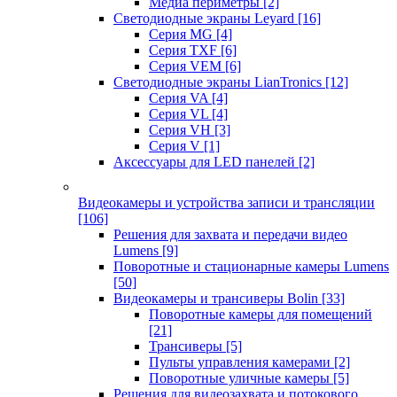
Медиа периметры
[2]
Светодиодные экраны Leyard
[16]
Серия MG
[4]
Серия TXF
[6]
Серия VEM
[6]
Светодиодные экраны LianTronics
[12]
Серия VA
[4]
Серия VL
[4]
Серия VH
[3]
Серия V
[1]
Аксессуары для LED панелей
[2]
Видеокамеры и устройства записи и трансляции
[106]
Решения для захвата и передачи видео
Lumens
[9]
Поворотные и стационарные камеры Lumens
[50]
Видеокамеры и трансиверы Bolin
[33]
Поворотные камеры для помещений
[21]
Трансиверы
[5]
Пульты управления камерами
[2]
Поворотные уличные камеры
[5]
Решения для видеозахвата и потокового