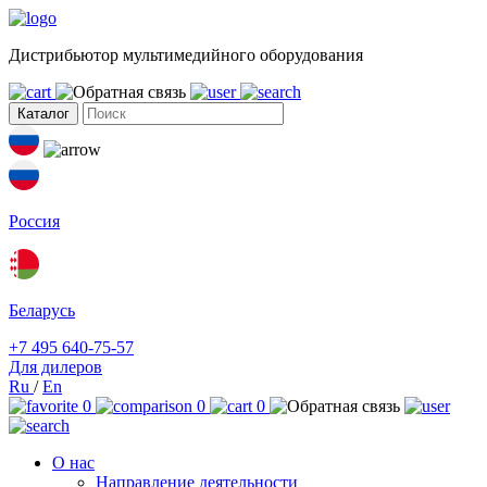
Дистрибьютор мультимедийного оборудования
Каталог
Россия
Беларусь
+7 495 640-75-57
Для дилеров
Ru
/
En
0
0
0
О нас
Направление деятельности