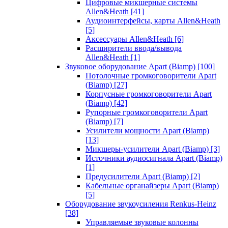
Цифровые микшерные системы
Allen&Heath
[41]
Аудиоинтерфейсы, карты Allen&Heath
[5]
Аксессуары Allen&Heath
[6]
Расширители ввода/вывода
Allen&Heath
[1]
Звуковое оборудование Apart (Biamp)
[100]
Потолочные громкоговорители Apart
(Biamp)
[27]
Корпусные громкоговорители Apart
(Biamp)
[42]
Рупорные громкоговорители Apart
(Biamp)
[7]
Усилители мощности Apart (Biamp)
[13]
Микшеры-усилители Apart (Biamp)
[3]
Источники аудиосигнала Apart (Biamp)
[1]
Предусилители Apart (Biamp)
[2]
Кабельные органайзеры Apart (Biamp)
[5]
Оборудование звукоусиления Renkus-Heinz
[38]
Управляемые звуковые колонны