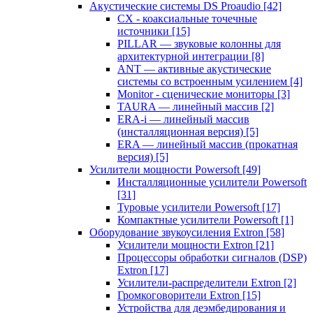
Акустические системы DS Proaudio
[42]
CX - коаксиальные точечные
источники
[15]
PILLAR — звуковые колонны для
архитектурной интеграции
[8]
ANT — активные акустические
системы со встроенным усилением
[4]
Monitor - сценические мониторы
[3]
TAURA — линейный массив
[2]
ERA-i — линейный массив
(инсталляционная версия)
[5]
ERA — линейный массив (прокатная
версия)
[5]
Усилители мощности Powersoft
[49]
Инсталляционные усилители Powersoft
[31]
Туровые усилители Powersoft
[17]
Компактные усилители Powersoft
[1]
Оборудование звукоусиления Extron
[58]
Усилители мощности Extron
[21]
Процессоры обработки сигналов (DSP)
Extron
[17]
Усилители-распределители Extron
[2]
Громкоговорители Extron
[15]
Устройства для деэмбедирования и