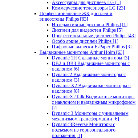
Аксессуары для дисплеев LG
[1]
Коммерческие телевизоры LG
[23]
Профессиональные ЖК дисплеи и
видеостены Philips
[63]
Интерактивные дисплеи Philips
[11]
Дисплеи для видеостен Philips
[5]
Профессиональные дисплеи Philips
[43]
Особо яркие дисплеи Philips
[1]
Цифровые вывески E-Paper Philips
[3]
Выдвижные мониторы Arthur Holm
[63]
Dynamic 1Н Складные мониторы
[3]
DB2 и DB3 Выдвижные мониторы с
наклоном
[6]
Dynamic2 Выдвижные мониторы с
наклоном
[3]
Dynamic X2 Выдвижные мониторы с
наклоном
[8]
DynamicX2Talk Выдвижные мониторы
с наклоном и выдвижным микрофоном
[2]
Dynamic 3 Мониторы с уникальным
механизмом трансформации
[6]
Dynamic3Reverse Мониторы с
подъемом из горизонтального
положения
[1]