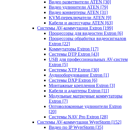
Видео разветвители ATEN
[30]
Видео удлинители ATEN
[79]
Видео конвертеры ATEN
[31]
KVM-переключатели ATEN
[9]
Кабели и аксессуары ATEN
[63]
Системы AV-коммутации Extron
[199]
Процессоры для видеостен Extron
[6]
Процессоры обработки видеосигналов
Extron
[22]
Коммутаторы Extron
[17]
Системы DTP Extron
[43]
USB для профессиональных AV-систем
Extron
[5]
Системы XTP Extron
[30]
Аудиооборудование Extron
[1]
Системы DXP Extron
[6]
Монтажные крепления Extron
[3]
Кабели и адаптеры Extron
[11]
Модульные матричные коммутаторы
Extron
[7]
Оптоволоконные удлинители Extron
[20]
Системы NAV Pro Extron
[28]
Системы AV-коммутации WyreStorm
[152]
Видео по IP WyreStorm
[35]