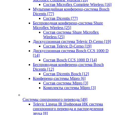
Состав Microflex Complete Wireless
[16]
Мультимедийная конференц-система Bosch
Dicentis
[77]
Состав Dicentis
[77]
Беспроводная конференц-система Shure
Microflex Wireless
[25]
Состав системы Shure Microflex
Wireless
[25]
Дискуссионная система Televic D-Cerno
[19]
Состав Televic D-Cerno
[19]
Дискуссионная система Bosch CCS 1000 D
[14]
Состав Bosch CCS 1000 D
[14]
Беспроводная конференц-система Bosch
Dicentis
[12]
Состав Dicentis Bosch
[12]
Конференц-системы Mipro
[6]
Состав системы Mipro
[3]
Комплекты системы Mipro
[3]
Системы синхронного перевода
[49]
Televic Lingua IR Цифровая ИК система
синхронного перевода и распределения
звука
[8]