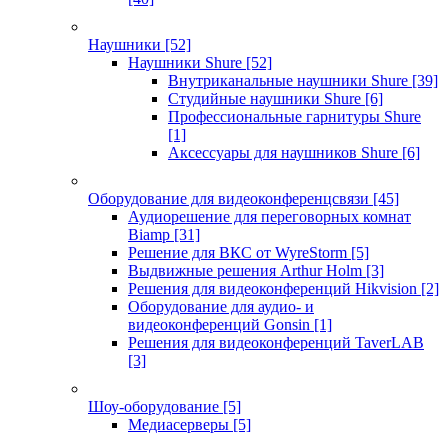
Наушники
[52]
Наушники Shure
[52]
Внутриканальные наушники Shure
[39]
Студийные наушники Shure
[6]
Профессиональные гарнитуры Shure
[1]
Аксессуары для наушников Shure
[6]
Оборудование для видеоконференцсвязи
[45]
Аудиорешение для переговорных комнат
Biamp
[31]
Решение для ВКС от WyreStorm
[5]
Выдвижные решения Arthur Holm
[3]
Решения для видеоконференций Hikvision
[2]
Оборудование для аудио- и
видеоконференций Gonsin
[1]
Решения для видеоконференций TaverLAB
[3]
Шоу-оборудование
[5]
Медиасерверы
[5]