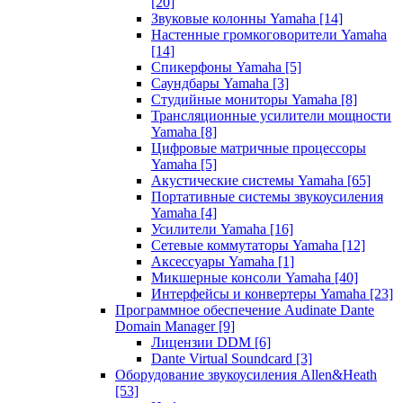
[20]
Звуковые колонны Yamaha
[14]
Настенные громкоговорители Yamaha
[14]
Спикерфоны Yamaha
[5]
Саундбары Yamaha
[3]
Студийные мониторы Yamaha
[8]
Трансляционные усилители мощности
Yamaha
[8]
Цифровые матричные процессоры
Yamaha
[5]
Акустические системы Yamaha
[65]
Портативные системы звукоусиления
Yamaha
[4]
Усилители Yamaha
[16]
Сетевые коммутаторы Yamaha
[12]
Аксессуары Yamaha
[1]
Микшерные консоли Yamaha
[40]
Интерфейсы и конвертеры Yamaha
[23]
Программное обеспечение Audinate Dante
Domain Manager
[9]
Лицензии DDM
[6]
Dante Virtual Soundcard
[3]
Оборудование звукоусиления Allen&Heath
[53]