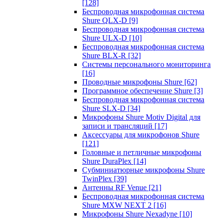
[128]
Беспроводная микрофонная система
Shure QLX-D
[9]
Беспроводная микрофонная система
Shure ULX-D
[10]
Беспроводная микрофонная система
Shure BLX-R
[32]
Системы персонального мониторинга
[16]
Проводные микрофоны Shure
[62]
Программное обеспечение Shure
[3]
Беспроводная микрофонная система
Shure SLX-D
[34]
Микрофоны Shure Motiv Digital для
записи и трансляций
[17]
Аксессуары для микрофонов Shure
[121]
Головные и петличные микрофоны
Shure DuraPlex
[14]
Субминиатюрные микрофоны Shure
TwinPlex
[39]
Антенны RF Venue
[21]
Беспроводная микрофонная система
Shure MXW NEXT 2
[16]
Микрофоны Shure Nexadyne
[10]