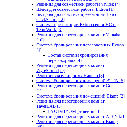
Решения для совместной работы Vivitek
[4]
Шлюз для совместной работы Extron
[1]
Беспроводная система презентации Barco
ClickShare
[12]
Система презентации Extron серии HC и
TeamWork
[3]
Решения для переговорных комнат Yamaha
[10]
Система бронирования переговорных Extron
[4]
Состав системы бронирования
переговорных
[4]
Решения для переговорных комнат
WyreStorm
[29]
Решения «все-в-одном» Kandao
[8]
Система бронирования помещений ATEN
[5]
Решение для переговорных комнат Gonsin
[1]
Система бронирования помещений Biamp
[2]
Решения для переговорных комнат
TaverLAB
[3]
BYOD/BYOM-решения
[3]
Решение для переговорных комнат ATEN
[2]
Решение для переговорных комнат Biamp
[40]