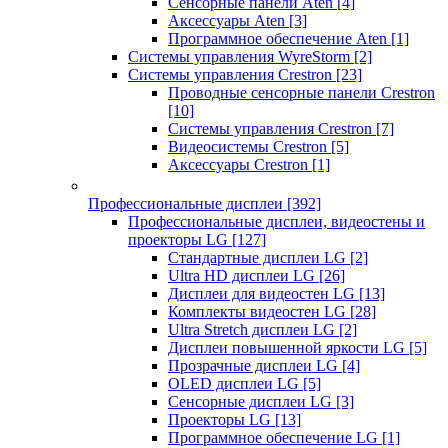
Сенсорные панели Aten
[4]
Аксессуары Aten
[3]
Программное обеспечение Aten
[1]
Системы управления WyreStorm
[2]
Системы управления Crestron
[23]
Проводные сенсорные панели Crestron
[10]
Системы управления Crestron
[7]
Видеосистемы Crestron
[5]
Аксессуары Crestron
[1]
Профессиональные дисплеи
[392]
Профессиональные дисплеи, видеостены и
проекторы LG
[127]
Стандартные дисплеи LG
[2]
Ultra HD дисплеи LG
[26]
Дисплеи для видеостен LG
[13]
Комплекты видеостен LG
[28]
Ultra Stretch дисплеи LG
[2]
Дисплеи повышенной яркости LG
[5]
Прозрачные дисплеи LG
[4]
OLED дисплеи LG
[5]
Сенсорные дисплеи LG
[3]
Проекторы LG
[13]
Программное обеспечение LG
[1]