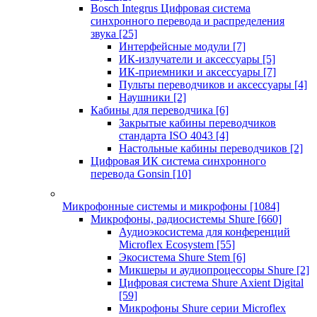
Bosch Integrus Цифровая система
синхронного перевода и распределения
звука
[25]
Интерфейсные модули
[7]
ИК-излучатели и аксессуары
[5]
ИК-приемники и аксессуары
[7]
Пульты переводчиков и аксессуары
[4]
Наушники
[2]
Кабины для переводчика
[6]
Закрытые кабины переводчиков
стандарта ISO 4043
[4]
Настольные кабины переводчиков
[2]
Цифровая ИК система синхронного
перевода Gonsin
[10]
Микрофонные системы и микрофоны
[1084]
Микрофоны, радиосистемы Shure
[660]
Аудиоэкосистема для конференций
Microflex Ecosystem
[55]
Экосистема Shure Stem
[6]
Микшеры и аудиопроцессоры Shure
[2]
Цифровая система Shure Axient Digital
[59]
Микрофоны Shure серии Microflex