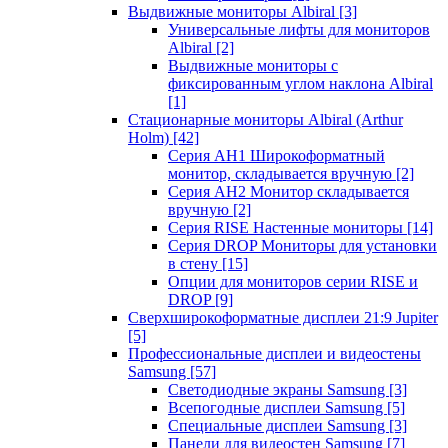
Выдвижные мониторы Albiral
[3]
Универсальные лифты для мониторов
Albiral
[2]
Выдвижные мониторы с
фиксированным углом наклона Albiral
[1]
Стационарные мониторы Albiral (Arthur
Holm)
[42]
Серия AH1 Широкоформатный
монитор, складывается вручную
[2]
Серия AH2 Монитор складывается
вручную
[2]
Серия RISE Настенные мониторы
[14]
Серия DROP Мониторы для установки
в стену
[15]
Опции для мониторов серии RISE и
DROP
[9]
Сверхширокоформатные дисплеи 21:9 Jupiter
[5]
Профессиональные дисплеи и видеостены
Samsung
[57]
Светодиодные экраны Samsung
[3]
Всепогодные дисплеи Samsung
[5]
Специальные дисплеи Samsung
[3]
Панели для видеостен Samsung
[7]