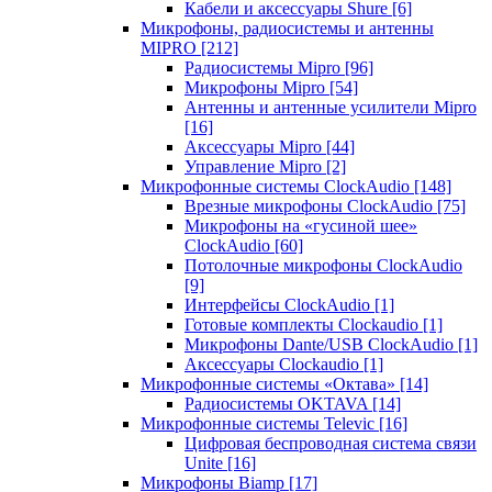
Кабели и аксессуары Shure
[6]
Микрофоны, радиосистемы и антенны
MIPRO
[212]
Радиосистемы Mipro
[96]
Микрофоны Mipro
[54]
Антенны и антенные усилители Mipro
[16]
Аксессуары Mipro
[44]
Управление Mipro
[2]
Микрофонные системы ClockAudio
[148]
Врезные микрофоны ClockAudio
[75]
Микрофоны на «гусиной шее»
ClockAudio
[60]
Потолочные микрофоны ClockAudio
[9]
Интерфейсы ClockAudio
[1]
Готовые комплекты Clockaudio
[1]
Микрофоны Dante/USB ClockAudio
[1]
Аксессуары Clockaudio
[1]
Микрофонные системы «Октава»
[14]
Радиосистемы OKTAVA
[14]
Микрофонные системы Televic
[16]
Цифровая беспроводная система связи
Unite
[16]
Микрофоны Biamp
[17]