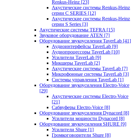
Renkus-Heinz
[23]
Акустические системы Renkus-Heinz
серии C SERIES
[12]
Акустические системы Renkus-Heinz
серии S Series
[3]
Акустические системы TEFRA
[15]
Звуковое оборудование ATEN
[7]
Оборудование звукоусиления TaverLab
[41]
Аудиоинтерфейсы TaverLab
[9]
Аудиопроцессоры TaverLab
[10]
Усилители TaverLab
[9]
Микшеры TaverLab
[2]
Акустические системы TaverLab
[7]
Микрофонные системы TaverLab
[3]
Системы управления TaverLab
[1]
Оборудование звукоусиления Electro-Voice
[29]
Акустические системы Electro-Voice
[21]
Сабвуферы Electro-Voice
[8]
Оборудование звукоусиления Dynacord
[8]
Усилители мощности Dynacord
[8]
Оборудование звукоусиления SHURE
[9]
Усилители Shure
[1]
Громкоговорители Shure
[8]