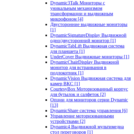
Dynamic3Talk Мониторы с
уникальным механизмом
трансформации и выдвижным
микрофоном
[4]
Двусторонние выдвижные мониторы
[1]
DynamicSignatureDisplay Выдвижной
одно/двусторонний монитор
[1]
DynamicTabLift Выдвижная система
для планшета
[1]
UnderCover Выдвижные мониторы
[1]
DynamicChairDisplay Выдвижной
монитор для встраивания в
подлокотник
[1]
DynamicVision Выдвижная система для
камер ВКС
[1]
CourtesyBox Моторизованный корпус
для бутылок и салфеток
[2]
Опции для мониторов серии Dynamic
[13]
DynamicShare система управления
[6]
Управление моторизованными
устройствами
[2]
Dynamic4 Выдвижной мультимедиа
стол переговоров
[1]