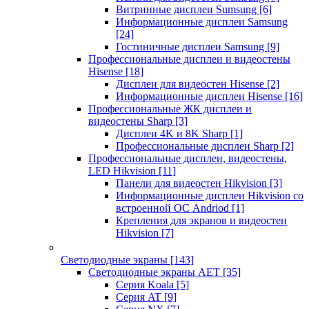
Витринные дисплеи Sumsung
[6]
Информационные дисплеи Samsung
[24]
Гостиничные дисплеи Samsung
[9]
Профессиональные дисплеи и видеостены
Hisense
[18]
Дисплеи для видеостен Hisense
[2]
Информационные дисплеи Hisense
[16]
Профессиональные ЖК дисплеи и
видеостены Sharp
[3]
Дисплеи 4K и 8K Sharp
[1]
Профессиональные дисплеи Sharp
[2]
Профессиональные дисплеи, видеостены,
LED Hikvision
[11]
Панели для видеостен Hikvision
[3]
Информационные дисплеи Hikvision со
встроенной ОС Andriod
[1]
Крепления для экранов и видеостен
Hikvision
[7]
Светодиодные экраны
[143]
Светодиодные экраны AET
[35]
Cерия Koala
[5]
Серия AT
[9]