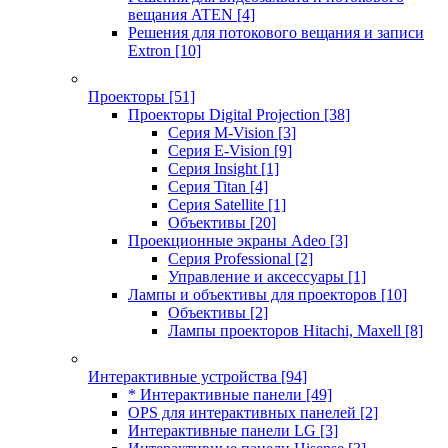
вещания ATEN
[4]
Решения для потокового вещания и записи
Extron
[10]
Проекторы
[51]
Проекторы Digital Projection
[38]
Серия M-Vision
[3]
Серия E-Vision
[9]
Серия Insight
[1]
Серия Titan
[4]
Серия Satellite
[1]
Объективы
[20]
Проекционные экраны Adeo
[3]
Серия Professional
[2]
Управление и аксессуары
[1]
Лампы и объективы для проекторов
[10]
Объективы
[2]
Лампы проекторов Hitachi, Maxell
[8]
Интерактивные устройства
[94]
* Интерактивные панели
[49]
OPS для интерактивных панелей
[2]
Интерактивные панели LG
[3]