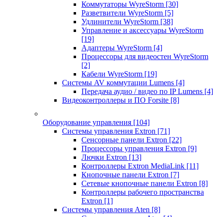
Коммутаторы WyreStorm
[30]
Разветвители WyreStorm
[5]
Удлинители WyreStorm
[38]
Управление и аксессуары WyreStorm
[19]
Адаптеры WyreStorm
[4]
Процессоры для видеостен WyreStorm
[2]
Кабели WyreStorm
[19]
Системы AV коммутации Lumens
[4]
Передача аудио / видео по IP Lumens
[4]
Видеоконтроллеры и ПО Forsite
[8]
Оборудование управления
[104]
Системы управления Extron
[71]
Сенсорные панели Extron
[22]
Процессоры управления Extron
[9]
Лючки Extron
[13]
Контроллеры Extron MediaLink
[11]
Кнопочные панели Extron
[7]
Сетевые кнопочные панели Extron
[8]
Контроллеры рабочего пространства
Extron
[1]
Системы управления Aten
[8]