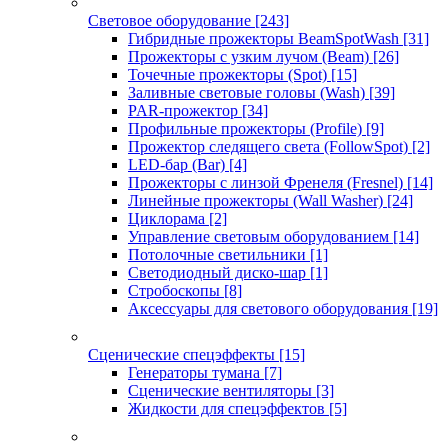
Световое оборудование
[243]
Гибридные прожекторы BeamSpotWash
[31]
Прожекторы с узким лучом (Beam)
[26]
Точечные прожекторы (Spot)
[15]
Заливные световые головы (Wash)
[39]
PAR-прожектор
[34]
Профильные прожекторы (Profile)
[9]
Прожектор следящего света (FollowSpot)
[2]
LED-бар (Bar)
[4]
Прожекторы с линзой Френеля (Fresnel)
[14]
Линейные прожекторы (Wall Washer)
[24]
Циклорама
[2]
Управление световым оборудованием
[14]
Потолочные светильники
[1]
Светодиодный диско-шар
[1]
Стробоскопы
[8]
Аксессуары для светового оборудования
[19]
Сценические спецэффекты
[15]
Генераторы тумана
[7]
Сценические вентиляторы
[3]
Жидкости для спецэффектов
[5]