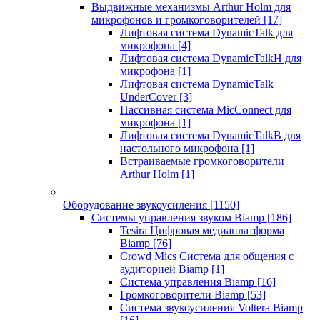
Выдвижные механизмы Arthur Holm для
микрофонов и громкоговорителей
[17]
Лифтовая система DynamicTalk для
микрофона
[4]
Лифтовая система DynamicTalkH для
микрофона
[1]
Лифтовая система DynamicTalk
UnderCover
[3]
Пассивная система MicConnect для
микрофона
[1]
Лифтовая система DynamicTalkB для
настольного микрофона
[1]
Встраиваемые громкоговорители
Arthur Holm
[1]
Оборудование звукоусиления
[1150]
Системы управления звуком Biamp
[186]
Tesira Цифровая медиаплатформа
Biamp
[76]
Crowd Mics Система для общения с
аудиторией Biamp
[1]
Система управления Biamp
[16]
Громкоговорители Biamp
[53]
Система звукоусиления Voltera Biamp