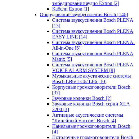
эмбедирования аудио Extron
[2]
Кабели Extron
[1]
Оборудование звукоусиления Bosch
[146]
Система звукоусиления Bosch PLENA
[13]
Система звукоусиления Bosch PLENA
EASY LINE
[14]
Система звукоусиления Bosch PLENA-
All-in-One
[5]
Система звукоусиления Bosch PLENA
Matrix
[5]
Система звукоусиления Bosch PLENA
VOICE ALARM SYSTEM
[8]
Музыкальные акустические системы
Bosch LB6/ LC6/ LP6
[10]
Корпусные громкоговорители Bosch
[37]
Звуковые колонки Bosch
[2]
Звуковые колонки Bosch серии XLA
3200
[3]
Активные акустические системы
"Линейный массив" Bosch
[4]
Панельные громкоговорители Bosch
[4]
Потолочные громкоговорители Bosch