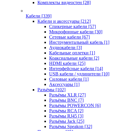
Комплекты видеостен
[28]
Кабели
[339]
Кабели и аксессуары
[212]
Спикерные кабели
[57]
Микрофонные кабели
[30]
Сетевые кабели
[67]
Инструментальный кабель
[1]
Аудиокабели
[3]
Кабельные оплетки
[1]
Коаксиальные кабели
[2]
HDMI кабели
[25]
Интерфейсные кабели
[14]
USB кабели / удлинители
[10]
Силовые кабели
[1]
Аксессуары
[1]
Разъёмы
[102]
Разъёмы XLR
[27]
Разъёмы BNC
[7]
Разъёмы POWERCON
[6]
Разъёмы RCA
[2]
Разъёмы RJ45
[3]
Разъёмы Jack
[25]
Разъёмы Speakon
[32]