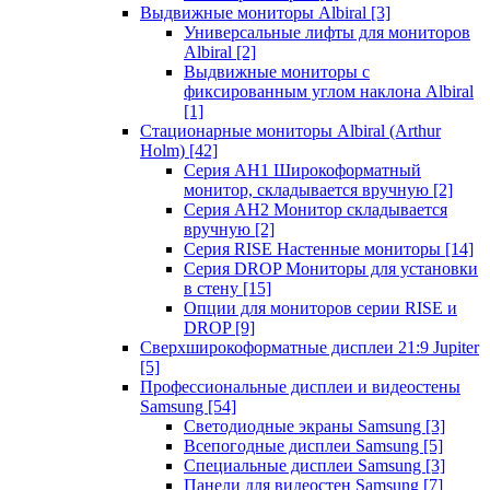
Выдвижные мониторы Albiral
[3]
Универсальные лифты для мониторов
Albiral
[2]
Выдвижные мониторы с
фиксированным углом наклона Albiral
[1]
Стационарные мониторы Albiral (Arthur
Holm)
[42]
Серия AH1 Широкоформатный
монитор, складывается вручную
[2]
Серия AH2 Монитор складывается
вручную
[2]
Серия RISE Настенные мониторы
[14]
Серия DROP Мониторы для установки
в стену
[15]
Опции для мониторов серии RISE и
DROP
[9]
Сверхширокоформатные дисплеи 21:9 Jupiter
[5]
Профессиональные дисплеи и видеостены
Samsung
[54]
Светодиодные экраны Samsung
[3]
Всепогодные дисплеи Samsung
[5]
Специальные дисплеи Samsung
[3]
Панели для видеостен Samsung
[7]