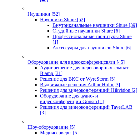
Наушники
[52]
Наушники Shure
[52]
Внутриканальные наушники Shure
[39]
Студийные наушники Shure
[6]
Профессиональные гарнитуры Shure
[1]
Аксессуары для наушников Shure
[6]
Оборудование для видеоконференцсвязи
[45]
Аудиорешение для переговорных комнат
Biamp
[31]
Решение для ВКС от WyreStorm
[5]
Выдвижные решения Arthur Holm
[3]
Решения для видеоконференций Hikvision
[2]
Оборудование для аудио- и
видеоконференций Gonsin
[1]
Решения для видеоконференций TaverLAB
[3]
Шоу-оборудование
[5]
Медиасерверы
[5]