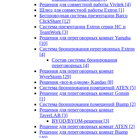
Решения для совместной работы Vivitek
[4]
Шлюз для совместной работы Extron
[1]
Беспроводная система презентации Barco
ClickShare
[12]
Система презентации Extron серии HC и
TeamWork
[3]
Решения для переговорных комнат Yamaha
[10]
Система бронирования переговорных Extron
[4]
Состав системы бронирования
переговорных
[4]
Решения для переговорных комнат
WyreStorm
[29]
Решения «все-в-одном» Kandao
[8]
Система бронирования помещений ATEN
[5]
Решение для переговорных комнат Gonsin
[1]
Система бронирования помещений Biamp
[2]
Решения для переговорных комнат
TaverLAB
[3]
BYOD/BYOM-решения
[3]
Решение для переговорных комнат ATEN
[2]
Решение для переговорных комнат Biamp
[40]