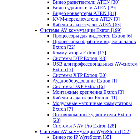
Видео разветвители ATEN
[30]
Видео удлинители ATEN
[79]
Видео конвертеры ATEN
[31]
KVM-переключатели ATEN
[9]
Кабели и аксессуары ATEN
[63]
Системы AV-коммутации Extron
[199]
Процессоры для видеостен Extron
[6]
Процессоры обработки видеосигналов
Extron
[22]
Коммутаторы Extron
[17]
Системы DTP Extron
[43]
USB для профессиональных AV-систем
Extron
[5]
Системы XTP Extron
[30]
Аудиооборудование Extron
[1]
Системы DXP Extron
[6]
Монтажные крепления Extron
[3]
Кабели и адаптеры Extron
[11]
Модульные матричные коммутаторы
Extron
[7]
Оптоволоконные удлинители Extron
[20]
Системы NAV Pro Extron
[28]
Системы AV-коммутации WyreStorm
[152]
Видео по IP WyreStorm
[35]