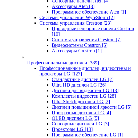
Сенсорные панели Aten
[4]
Аксессуары Aten
[3]
Программное обеспечение Aten
[1]
Системы управления WyreStorm
[2]
Системы управления Crestron
[23]
Проводные сенсорные панели Crestron
[10]
Системы управления Crestron
[7]
Видеосистемы Crestron
[5]
Аксессуары Crestron
[1]
Профессиональные дисплеи
[389]
Профессиональные дисплеи, видеостены и
проекторы LG
[127]
Стандартные дисплеи LG
[2]
Ultra HD дисплеи LG
[26]
Дисплеи для видеостен LG
[13]
Комплекты видеостен LG
[28]
Ultra Stretch дисплеи LG
[2]
Дисплеи повышенной яркости LG
[5]
Прозрачные дисплеи LG
[4]
OLED дисплеи LG
[5]
Сенсорные дисплеи LG
[3]
Проекторы LG
[13]
Программное обеспечение LG
[1]