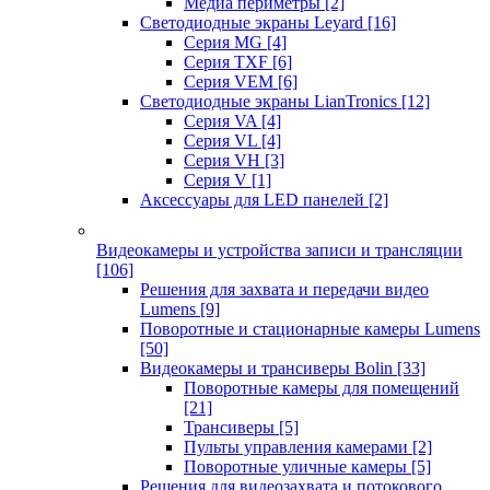
Медиа периметры
[2]
Светодиодные экраны Leyard
[16]
Серия MG
[4]
Серия TXF
[6]
Серия VEM
[6]
Светодиодные экраны LianTronics
[12]
Серия VA
[4]
Серия VL
[4]
Серия VH
[3]
Серия V
[1]
Аксессуары для LED панелей
[2]
Видеокамеры и устройства записи и трансляции
[106]
Решения для захвата и передачи видео
Lumens
[9]
Поворотные и стационарные камеры Lumens
[50]
Видеокамеры и трансиверы Bolin
[33]
Поворотные камеры для помещений
[21]
Трансиверы
[5]
Пульты управления камерами
[2]
Поворотные уличные камеры
[5]
Решения для видеозахвата и потокового