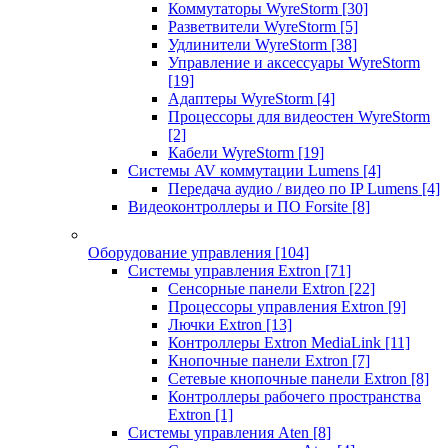
Коммутаторы WyreStorm
[30]
Разветвители WyreStorm
[5]
Удлинители WyreStorm
[38]
Управление и аксессуары WyreStorm
[19]
Адаптеры WyreStorm
[4]
Процессоры для видеостен WyreStorm
[2]
Кабели WyreStorm
[19]
Системы AV коммутации Lumens
[4]
Передача аудио / видео по IP Lumens
[4]
Видеоконтроллеры и ПО Forsite
[8]
Оборудование управления
[104]
Системы управления Extron
[71]
Сенсорные панели Extron
[22]
Процессоры управления Extron
[9]
Лючки Extron
[13]
Контроллеры Extron MediaLink
[11]
Кнопочные панели Extron
[7]
Сетевые кнопочные панели Extron
[8]
Контроллеры рабочего пространства
Extron
[1]
Системы управления Aten
[8]