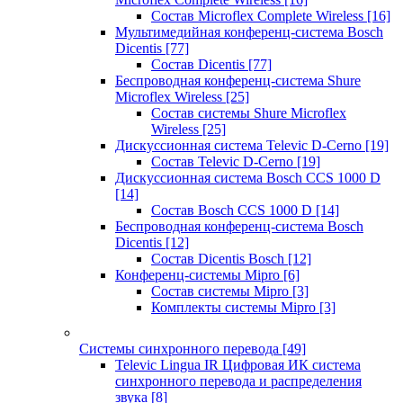
Состав Microflex Complete Wireless
[16]
Мультимедийная конференц-система Bosch
Dicentis
[77]
Состав Dicentis
[77]
Беспроводная конференц-система Shure
Microflex Wireless
[25]
Состав системы Shure Microflex
Wireless
[25]
Дискуссионная система Televic D-Cerno
[19]
Состав Televic D-Cerno
[19]
Дискуссионная система Bosch CCS 1000 D
[14]
Состав Bosch CCS 1000 D
[14]
Беспроводная конференц-система Bosch
Dicentis
[12]
Состав Dicentis Bosch
[12]
Конференц-системы Mipro
[6]
Состав системы Mipro
[3]
Комплекты системы Mipro
[3]
Системы синхронного перевода
[49]
Televic Lingua IR Цифровая ИК система
синхронного перевода и распределения
звука
[8]