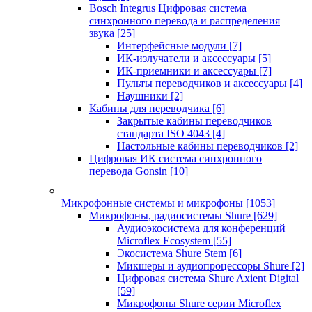
Bosch Integrus Цифровая система
синхронного перевода и распределения
звука
[25]
Интерфейсные модули
[7]
ИК-излучатели и аксессуары
[5]
ИК-приемники и аксессуары
[7]
Пульты переводчиков и аксессуары
[4]
Наушники
[2]
Кабины для переводчика
[6]
Закрытые кабины переводчиков
стандарта ISO 4043
[4]
Настольные кабины переводчиков
[2]
Цифровая ИК система синхронного
перевода Gonsin
[10]
Микрофонные системы и микрофоны
[1053]
Микрофоны, радиосистемы Shure
[629]
Аудиоэкосистема для конференций
Microflex Ecosystem
[55]
Экосистема Shure Stem
[6]
Микшеры и аудиопроцессоры Shure
[2]
Цифровая система Shure Axient Digital
[59]
Микрофоны Shure серии Microflex