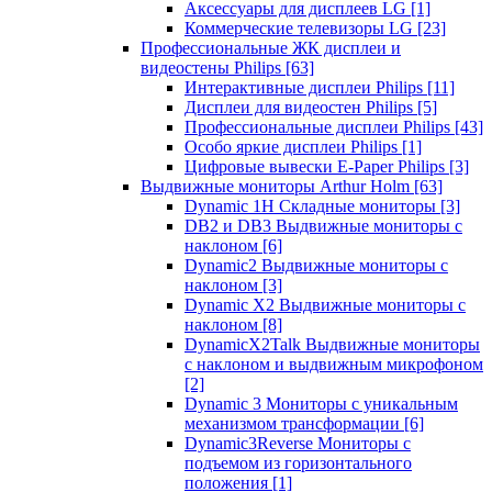
Аксессуары для дисплеев LG
[1]
Коммерческие телевизоры LG
[23]
Профессиональные ЖК дисплеи и
видеостены Philips
[63]
Интерактивные дисплеи Philips
[11]
Дисплеи для видеостен Philips
[5]
Профессиональные дисплеи Philips
[43]
Особо яркие дисплеи Philips
[1]
Цифровые вывески E-Paper Philips
[3]
Выдвижные мониторы Arthur Holm
[63]
Dynamic 1Н Складные мониторы
[3]
DB2 и DB3 Выдвижные мониторы с
наклоном
[6]
Dynamic2 Выдвижные мониторы с
наклоном
[3]
Dynamic X2 Выдвижные мониторы с
наклоном
[8]
DynamicX2Talk Выдвижные мониторы
с наклоном и выдвижным микрофоном
[2]
Dynamic 3 Мониторы с уникальным
механизмом трансформации
[6]
Dynamic3Reverse Мониторы с
подъемом из горизонтального
положения
[1]