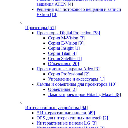
вещания ATEN
[4]
Решения для потокового вещания и записи
Extron
[10]
Проекторы
[51]
Проекторы Digital Projection
[38]
Серия M-Vision
[3]
Серия E-Vision
[9]
Серия Insight
[1]
Серия Titan
[4]
Серия Satellite
[1]
Объективы
[20]
Проекционные экраны Adeo
[3]
Серия Professional
[2]
Управление и аксессуары
[1]
Лампы и объективы для проекторов
[10]
Объективы
[2]
Лампы проекторов Hitachi, Maxell
[8]
Интерактивные устройства
[94]
* Интерактивные панели
[49]
OPS для интерактивных панелей
[2]
Интерактивные панели LG
[3]