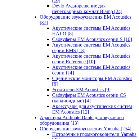
[16]
Devio Аудиорешение для
переговорных комнат Biamp
[24]
Оборудование звукоусиления EM Acoustics
[87]
Акустические системы EM Acoustics
HALO
[8]
Сабвуферы EM Acoustics серии S
[16]
Акустические системы EM Acoustics
серии EMS
[18]
Акустические системы EM Acoustics
серии Reference
[10]
Акустические системы EM Acoustics
серии i
[4]
Сценические мониторы EM Acoustics
[6]
Усилители EM Acoustics
[9]
Сабвуферы EM Acoustics серии CS
(кардиоидные)
[4]
Аксессуары для акустических систем
EM Acoustics
[12]
Адаптеры Audinate Dante для звукового
оборудования
[13]
Оборудование звукоусиления Yamaha
[254]
Потолочные громкоговорители Yamaha