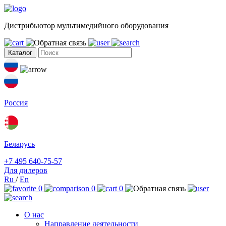
Дистрибьютор мультимедийного оборудования
Каталог
Россия
Беларусь
+7 495 640-75-57
Для дилеров
Ru
/
En
0
0
0
О нас
Направление деятельности