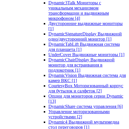
Dynamic3Talk Мониторы с
уникальным механизмом
трансформации и выдвижным
микрофоном
[4]
Двусторонние выдвижные мониторы
[1]
DynamicSignatureDisplay Выдвижной
одно/двусторонний монитор
[1]
DynamicTabLift Выдвижная система
для планшета
[1]
UnderCover Выдвижные мониторы
[1]
DynamicChairDisplay Выдвижной
монитор для встраивания в
подлокотник
[1]
DynamicVision Выдвижная система для
камер ВКС
[1]
CourtesyBox Моторизованный корпус
для бутылок и салфеток
[2]
Опции для мониторов серии Dynamic
[13]
DynamicShare система управления
[6]
Управление моторизованными
устройствами
[2]
Dynamic4 Выдвижной мультимедиа
стол переговоров
[1]