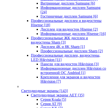
Витринные дисплеи Sumsung
[6]
Информационные дисплеи Samsung
[24]
Гостиничные дисплеи Samsung
[6]
Профессиональные дисплеи и видеостены
Hisense
[18]
Дисплеи для видеостен Hisense
[2]
Информационные дисплеи Hisense
[16]
Профессиональные ЖК дисплеи и
видеостены Sharp
[3]
Дисплеи 4K и 8K Sharp
[1]
Профессиональные дисплеи Sharp
[2]
Профессиональные дисплеи, видеостены,
LED Hikvision
[11]
Панели для видеостен Hikvision
[3]
Информационные дисплеи Hikvision со
встроенной ОС Andriod
[1]
Крепления для экранов и видеостен
Hikvision
[7]
Светодиодные экраны
[143]
Светодиодные экраны AET
[35]
Cерия Koala
[5]
Серия AT
[9]