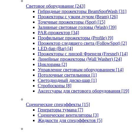
Световое оборудование
[243]
Гибридные прожекторы BeamSpotWash
[31]
Прожекторы с узким лучом (Beam)
[26]
Точечные прожекторы (Spot)
[15]
Заливные световые головы (Wash)
[39]
PAR-прожектор
[34]
Профильные прожекторы (Profile)
[9]
Прожектор следящего света (FollowSpot)
[2]
LED-бар (Bar)
[4]
Прожекторы с линзой Френеля (Fresnel)
[14]
Линейные прожекторы (Wall Washer)
[24]
Циклорама
[2]
Управление световым оборудованием
[14]
Потолочные светильники
[1]
Светодиодный диско-шар
[1]
Стробоскопы
[8]
Аксессуары для светового оборудования
[19]
Сценические спецэффекты
[15]
Генераторы тумана
[7]
Сценические вентиляторы
[3]
Жидкости для спецэффектов
[5]