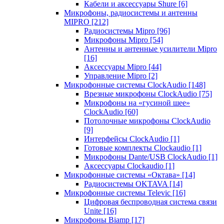
Кабели и аксессуары Shure
[6]
Микрофоны, радиосистемы и антенны
MIPRO
[212]
Радиосистемы Mipro
[96]
Микрофоны Mipro
[54]
Антенны и антенные усилители Mipro
[16]
Аксессуары Mipro
[44]
Управление Mipro
[2]
Микрофонные системы ClockAudio
[148]
Врезные микрофоны ClockAudio
[75]
Микрофоны на «гусиной шее»
ClockAudio
[60]
Потолочные микрофоны ClockAudio
[9]
Интерфейсы ClockAudio
[1]
Готовые комплекты Clockaudio
[1]
Микрофоны Dante/USB ClockAudio
[1]
Аксессуары Clockaudio
[1]
Микрофонные системы «Октава»
[14]
Радиосистемы OKTAVA
[14]
Микрофонные системы Televic
[16]
Цифровая беспроводная система связи
Unite
[16]
Микрофоны Biamp
[17]