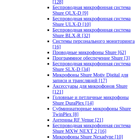
[128]
Беспроводная микрофонная система
Shure QLX-D
[9]
Беспроводная микрофонная система
Shure ULX-D
[10]
Беспроводная микрофонная система
Shure BLX-R
[32]
Системы персонального мониторинга
[16]
Проводные микрофоны Shure
[62]
Программное обеспечение Shure
[3]
Беспроводная микрофонная система
Shure SLX-D
[34]
Микрофоны Shure Motiv Digital для
записи и трансляций
[17]
Аксессуары для микрофонов Shure
[121]
Головные и петличные микрофоны
Shure DuraPlex
[14]
Субминиатюрные микрофоны Shure
TwinPlex
[8]
Антенны RF Venue
[21]
Беспроводная микрофонная система
Shure MXW NEXT 2
[16]
Микрофоны Shure Nexadyne
[10]