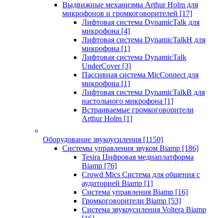
Выдвижные механизмы Arthur Holm для
микрофонов и громкоговорителей
[17]
Лифтовая система DynamicTalk для
микрофона
[4]
Лифтовая система DynamicTalkH для
микрофона
[1]
Лифтовая система DynamicTalk
UnderCover
[3]
Пассивная система MicConnect для
микрофона
[1]
Лифтовая система DynamicTalkB для
настольного микрофона
[1]
Встраиваемые громкоговорители
Arthur Holm
[1]
Оборудование звукоусиления
[1150]
Системы управления звуком Biamp
[186]
Tesira Цифровая медиаплатформа
Biamp
[76]
Crowd Mics Система для общения с
аудиторией Biamp
[1]
Система управления Biamp
[16]
Громкоговорители Biamp
[53]
Система звукоусиления Voltera Biamp