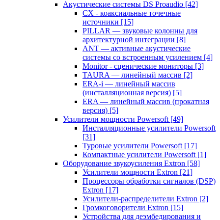
Акустические системы DS Proaudio
[42]
CX - коаксиальные точечные
источники
[15]
PILLAR — звуковые колонны для
архитектурной интеграции
[8]
ANT — активные акустические
системы со встроенным усилением
[4]
Monitor - сценические мониторы
[3]
TAURA — линейный массив
[2]
ERA-i — линейный массив
(инсталляционная версия)
[5]
ERA — линейный массив (прокатная
версия)
[5]
Усилители мощности Powersoft
[49]
Инсталляционные усилители Powersoft
[31]
Туровые усилители Powersoft
[17]
Компактные усилители Powersoft
[1]
Оборудование звукоусиления Extron
[58]
Усилители мощности Extron
[21]
Процессоры обработки сигналов (DSP)
Extron
[17]
Усилители-распределители Extron
[2]
Громкоговорители Extron
[15]
Устройства для деэмбедирования и