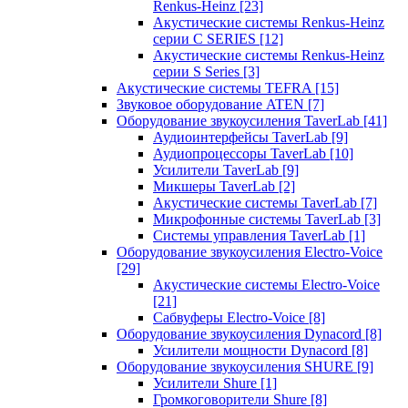
Renkus-Heinz
[23]
Акустические системы Renkus-Heinz
серии C SERIES
[12]
Акустические системы Renkus-Heinz
серии S Series
[3]
Акустические системы TEFRA
[15]
Звуковое оборудование ATEN
[7]
Оборудование звукоусиления TaverLab
[41]
Аудиоинтерфейсы TaverLab
[9]
Аудиопроцессоры TaverLab
[10]
Усилители TaverLab
[9]
Микшеры TaverLab
[2]
Акустические системы TaverLab
[7]
Микрофонные системы TaverLab
[3]
Системы управления TaverLab
[1]
Оборудование звукоусиления Electro-Voice
[29]
Акустические системы Electro-Voice
[21]
Сабвуферы Electro-Voice
[8]
Оборудование звукоусиления Dynacord
[8]
Усилители мощности Dynacord
[8]
Оборудование звукоусиления SHURE
[9]
Усилители Shure
[1]
Громкоговорители Shure
[8]