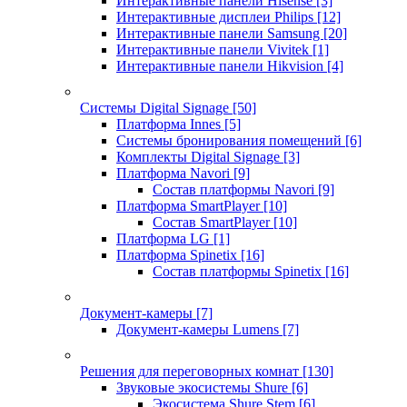
Интерактивные панели Hisense
[3]
Интерактивные дисплеи Philips
[12]
Интерактивные панели Samsung
[20]
Интерактивные панели Vivitek
[1]
Интерактивные панели Hikvision
[4]
Системы Digital Signage
[50]
Платформа Innes
[5]
Системы бронирования помещений
[6]
Комплекты Digital Signage
[3]
Платформа Navori
[9]
Состав платформы Navori
[9]
Платформа SmartPlayer
[10]
Состав SmartPlayer
[10]
Платформа LG
[1]
Платформа Spinetix
[16]
Состав платформы Spinetix
[16]
Документ-камеры
[7]
Документ-камеры Lumens
[7]
Решения для переговорных комнат
[130]
Звуковые экосистемы Shure
[6]
Экосистема Shure Stem
[6]