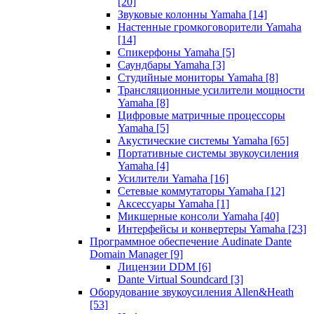
[20]
Звуковые колонны Yamaha
[14]
Настенные громкоговорители Yamaha
[14]
Спикерфоны Yamaha
[5]
Саундбары Yamaha
[3]
Студийные мониторы Yamaha
[8]
Трансляционные усилители мощности
Yamaha
[8]
Цифровые матричные процессоры
Yamaha
[5]
Акустические системы Yamaha
[65]
Портативные системы звукоусиления
Yamaha
[4]
Усилители Yamaha
[16]
Сетевые коммутаторы Yamaha
[12]
Аксессуары Yamaha
[1]
Микшерные консоли Yamaha
[40]
Интерфейсы и конвертеры Yamaha
[23]
Программное обеспечение Audinate Dante
Domain Manager
[9]
Лицензии DDM
[6]
Dante Virtual Soundcard
[3]
Оборудование звукоусиления Allen&Heath
[53]