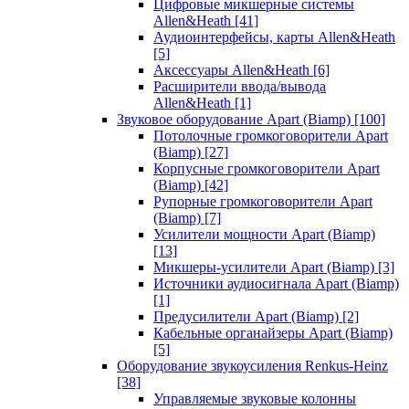
Цифровые микшерные системы
Allen&Heath
[41]
Аудиоинтерфейсы, карты Allen&Heath
[5]
Аксессуары Allen&Heath
[6]
Расширители ввода/вывода
Allen&Heath
[1]
Звуковое оборудование Apart (Biamp)
[100]
Потолочные громкоговорители Apart
(Biamp)
[27]
Корпусные громкоговорители Apart
(Biamp)
[42]
Рупорные громкоговорители Apart
(Biamp)
[7]
Усилители мощности Apart (Biamp)
[13]
Микшеры-усилители Apart (Biamp)
[3]
Источники аудиосигнала Apart (Biamp)
[1]
Предусилители Apart (Biamp)
[2]
Кабельные органайзеры Apart (Biamp)
[5]
Оборудование звукоусиления Renkus-Heinz
[38]
Управляемые звуковые колонны