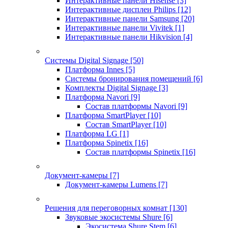
Интерактивные панели Hisense
[3]
Интерактивные дисплеи Philips
[12]
Интерактивные панели Samsung
[20]
Интерактивные панели Vivitek
[1]
Интерактивные панели Hikvision
[4]
Системы Digital Signage
[50]
Платформа Innes
[5]
Системы бронирования помещений
[6]
Комплекты Digital Signage
[3]
Платформа Navori
[9]
Состав платформы Navori
[9]
Платформа SmartPlayer
[10]
Состав SmartPlayer
[10]
Платформа LG
[1]
Платформа Spinetix
[16]
Состав платформы Spinetix
[16]
Документ-камеры
[7]
Документ-камеры Lumens
[7]
Решения для переговорных комнат
[130]
Звуковые экосистемы Shure
[6]
Экосистема Shure Stem
[6]