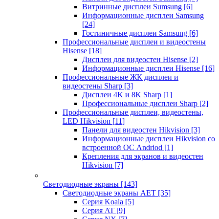
Витринные дисплеи Sumsung
[6]
Информационные дисплеи Samsung
[24]
Гостиничные дисплеи Samsung
[6]
Профессиональные дисплеи и видеостены
Hisense
[18]
Дисплеи для видеостен Hisense
[2]
Информационные дисплеи Hisense
[16]
Профессиональные ЖК дисплеи и
видеостены Sharp
[3]
Дисплеи 4K и 8K Sharp
[1]
Профессиональные дисплеи Sharp
[2]
Профессиональные дисплеи, видеостены,
LED Hikvision
[11]
Панели для видеостен Hikvision
[3]
Информационные дисплеи Hikvision со
встроенной ОС Andriod
[1]
Крепления для экранов и видеостен
Hikvision
[7]
Светодиодные экраны
[143]
Светодиодные экраны AET
[35]
Cерия Koala
[5]
Серия AT
[9]