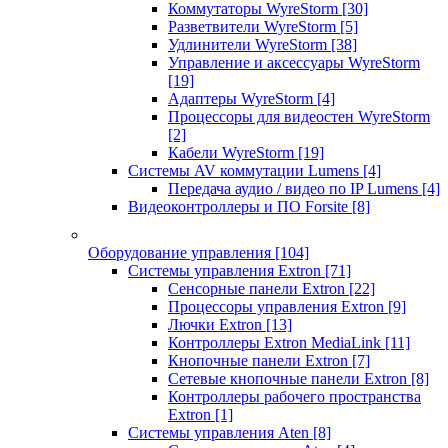
Коммутаторы WyreStorm
[30]
Разветвители WyreStorm
[5]
Удлинители WyreStorm
[38]
Управление и аксессуары WyreStorm
[19]
Адаптеры WyreStorm
[4]
Процессоры для видеостен WyreStorm
[2]
Кабели WyreStorm
[19]
Системы AV коммутации Lumens
[4]
Передача аудио / видео по IP Lumens
[4]
Видеоконтроллеры и ПО Forsite
[8]
Оборудование управления
[104]
Системы управления Extron
[71]
Сенсорные панели Extron
[22]
Процессоры управления Extron
[9]
Лючки Extron
[13]
Контроллеры Extron MediaLink
[11]
Кнопочные панели Extron
[7]
Сетевые кнопочные панели Extron
[8]
Контроллеры рабочего пространства
Extron
[1]
Системы управления Aten
[8]