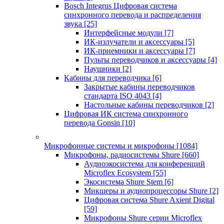
Bosch Integrus Цифровая система
синхронного перевода и распределения
звука
[25]
Интерфейсные модули
[7]
ИК-излучатели и аксессуары
[5]
ИК-приемники и аксессуары
[7]
Пульты переводчиков и аксессуары
[4]
Наушники
[2]
Кабины для переводчика
[6]
Закрытые кабины переводчиков
стандарта ISO 4043
[4]
Настольные кабины переводчиков
[2]
Цифровая ИК система синхронного
перевода Gonsin
[10]
Микрофонные системы и микрофоны
[1084]
Микрофоны, радиосистемы Shure
[660]
Аудиоэкосистема для конференций
Microflex Ecosystem
[55]
Экосистема Shure Stem
[6]
Микшеры и аудиопроцессоры Shure
[2]
Цифровая система Shure Axient Digital
[59]
Микрофоны Shure серии Microflex