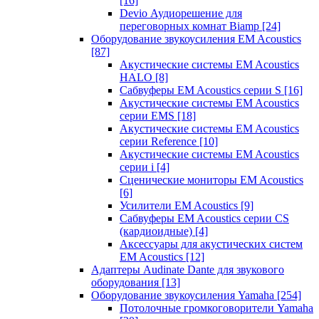
[16]
Devio Аудиорешение для
переговорных комнат Biamp
[24]
Оборудование звукоусиления EM Acoustics
[87]
Акустические системы EM Acoustics
HALO
[8]
Сабвуферы EM Acoustics серии S
[16]
Акустические системы EM Acoustics
серии EMS
[18]
Акустические системы EM Acoustics
серии Reference
[10]
Акустические системы EM Acoustics
серии i
[4]
Сценические мониторы EM Acoustics
[6]
Усилители EM Acoustics
[9]
Сабвуферы EM Acoustics серии CS
(кардиоидные)
[4]
Аксессуары для акустических систем
EM Acoustics
[12]
Адаптеры Audinate Dante для звукового
оборудования
[13]
Оборудование звукоусиления Yamaha
[254]
Потолочные громкоговорители Yamaha