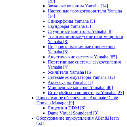
[20]
Звуковые колонны Yamaha
[14]
Настенные громкоговорители Yamaha
[14]
Спикерфоны Yamaha
[5]
Саундбары Yamaha
[3]
Студийные мониторы Yamaha
[8]
Трансляционные усилители мощности
Yamaha
[8]
Цифровые матричные процессоры
Yamaha
[5]
Акустические системы Yamaha
[65]
Портативные системы звукоусиления
Yamaha
[4]
Усилители Yamaha
[16]
Сетевые коммутаторы Yamaha
[12]
Аксессуары Yamaha
[1]
Микшерные консоли Yamaha
[40]
Интерфейсы и конвертеры Yamaha
[23]
Программное обеспечение Audinate Dante
Domain Manager
[9]
Лицензии DDM
[6]
Dante Virtual Soundcard
[3]
Оборудование звукоусиления Allen&Heath
[53]