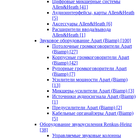
Цифровые микшерные системы
Allen&Heath
[41]
Аудиоинтерфейсы, карты Allen&Heath
[5]
Аксессуары Allen&Heath
[6]
Расширители ввода/вывода
Allen&Heath
[1]
Звуковое оборудование Apart (Biamp)
[100]
Потолочные громкоговорители Apart
(Biamp)
[27]
Корпусные громкоговорители Apart
(Biamp)
[42]
Рупорные громкоговорители Apart
(Biamp)
[7]
Усилители мощности Apart (Biamp)
[13]
Микшеры-усилители Apart (Biamp)
[3]
Источники аудиосигнала Apart (Biamp)
[1]
Предусилители Apart (Biamp)
[2]
Кабельные органайзеры Apart (Biamp)
[5]
Оборудование звукоусиления Renkus-Heinz
[38]
Управляемые звуковые колонны