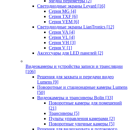
Медиа периметры
[2]
Светодиодные экраны Leyard
[16]
Серия MG
[4]
Серия TXF
[6]
Серия VEM
[6]
Светодиодные экраны LianTronics
[12]
Серия VA
[4]
Серия VL
[4]
Серия VH
[3]
Серия V
[1]
Аксессуары для LED панелей
[2]
Видеокамеры и устройства записи и трансляции
[106]
Решения для захвата и передачи видео
Lumens
[9]
Поворотные и стационарные камеры Lumens
[50]
Видеокамеры и трансиверы Bolin
[33]
Поворотные камеры для помещений
[21]
Трансиверы
[5]
Пульты управления камерами
[2]
Поворотные уличные камеры
[5]
Решения для видеозахвата и потокового