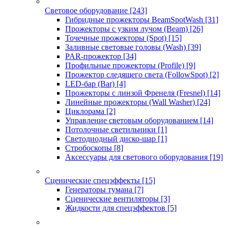
Световое оборудование
[243]
Гибридные прожекторы BeamSpotWash
[31]
Прожекторы с узким лучом (Beam)
[26]
Точечные прожекторы (Spot)
[15]
Заливные световые головы (Wash)
[39]
PAR-прожектор
[34]
Профильные прожекторы (Profile)
[9]
Прожектор следящего света (FollowSpot)
[2]
LED-бар (Bar)
[4]
Прожекторы с линзой Френеля (Fresnel)
[14]
Линейные прожекторы (Wall Washer)
[24]
Циклорама
[2]
Управление световым оборудованием
[14]
Потолочные светильники
[1]
Светодиодный диско-шар
[1]
Стробоскопы
[8]
Аксессуары для светового оборудования
[19]
Сценические спецэффекты
[15]
Генераторы тумана
[7]
Сценические вентиляторы
[3]
Жидкости для спецэффектов
[5]