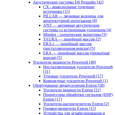
Акустические системы DS Proaudio
[42]
CX - коаксиальные точечные
источники
[15]
PILLAR — звуковые колонны для
архитектурной интеграции
[8]
ANT — активные акустические
системы со встроенным усилением
[4]
Monitor - сценические мониторы
[3]
TAURA — линейный массив
[2]
ERA-i — линейный массив
(инсталляционная версия)
[5]
ERA — линейный массив (прокатная
версия)
[5]
Усилители мощности Powersoft
[49]
Инсталляционные усилители Powersoft
[31]
Туровые усилители Powersoft
[17]
Компактные усилители Powersoft
[1]
Оборудование звукоусиления Extron
[58]
Усилители мощности Extron
[21]
Процессоры обработки сигналов (DSP)
Extron
[17]
Усилители-распределители Extron
[2]
Громкоговорители Extron
[15]
Устройства для деэмбедирования и