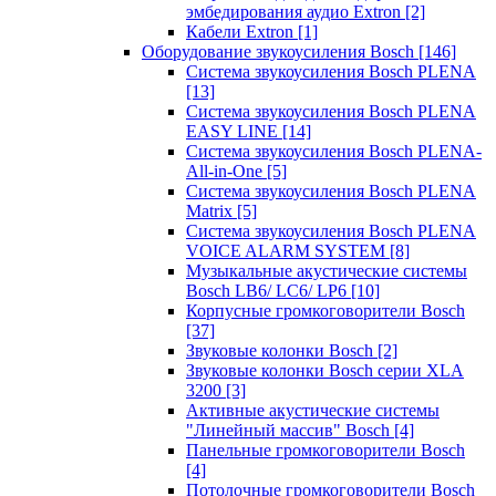
эмбедирования аудио Extron
[2]
Кабели Extron
[1]
Оборудование звукоусиления Bosch
[146]
Система звукоусиления Bosch PLENA
[13]
Система звукоусиления Bosch PLENA
EASY LINE
[14]
Система звукоусиления Bosch PLENA-
All-in-One
[5]
Система звукоусиления Bosch PLENA
Matrix
[5]
Система звукоусиления Bosch PLENA
VOICE ALARM SYSTEM
[8]
Музыкальные акустические системы
Bosch LB6/ LC6/ LP6
[10]
Корпусные громкоговорители Bosch
[37]
Звуковые колонки Bosch
[2]
Звуковые колонки Bosch серии XLA
3200
[3]
Активные акустические системы
"Линейный массив" Bosch
[4]
Панельные громкоговорители Bosch
[4]
Потолочные громкоговорители Bosch