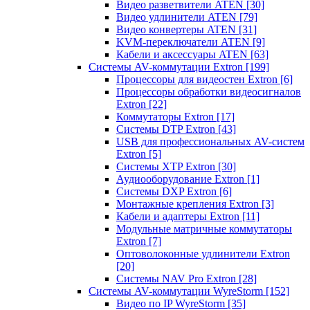
Видео разветвители ATEN
[30]
Видео удлинители ATEN
[79]
Видео конвертеры ATEN
[31]
KVM-переключатели ATEN
[9]
Кабели и аксессуары ATEN
[63]
Системы AV-коммутации Extron
[199]
Процессоры для видеостен Extron
[6]
Процессоры обработки видеосигналов
Extron
[22]
Коммутаторы Extron
[17]
Системы DTP Extron
[43]
USB для профессиональных AV-систем
Extron
[5]
Системы XTP Extron
[30]
Аудиооборудование Extron
[1]
Системы DXP Extron
[6]
Монтажные крепления Extron
[3]
Кабели и адаптеры Extron
[11]
Модульные матричные коммутаторы
Extron
[7]
Оптоволоконные удлинители Extron
[20]
Системы NAV Pro Extron
[28]
Системы AV-коммутации WyreStorm
[152]
Видео по IP WyreStorm
[35]