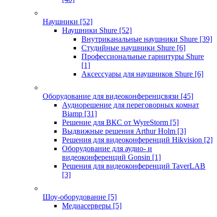
Наушники
[52]
Наушники Shure
[52]
Внутриканальные наушники Shure
[39]
Студийные наушники Shure
[6]
Профессиональные гарнитуры Shure
[1]
Аксессуары для наушников Shure
[6]
Оборудование для видеоконференцсвязи
[45]
Аудиорешение для переговорных комнат
Biamp
[31]
Решение для ВКС от WyreStorm
[5]
Выдвижные решения Arthur Holm
[3]
Решения для видеоконференций Hikvision
[2]
Оборудование для аудио- и
видеоконференций Gonsin
[1]
Решения для видеоконференций TaverLAB
[3]
Шоу-оборудование
[5]
Медиасерверы
[5]