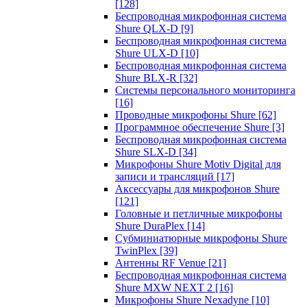
[128]
Беспроводная микрофонная система
Shure QLX-D
[9]
Беспроводная микрофонная система
Shure ULX-D
[10]
Беспроводная микрофонная система
Shure BLX-R
[32]
Системы персонального мониторинга
[16]
Проводные микрофоны Shure
[62]
Программное обеспечение Shure
[3]
Беспроводная микрофонная система
Shure SLX-D
[34]
Микрофоны Shure Motiv Digital для
записи и трансляций
[17]
Аксессуары для микрофонов Shure
[121]
Головные и петличные микрофоны
Shure DuraPlex
[14]
Субминиатюрные микрофоны Shure
TwinPlex
[39]
Антенны RF Venue
[21]
Беспроводная микрофонная система
Shure MXW NEXT 2
[16]
Микрофоны Shure Nexadyne
[10]