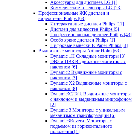
Аксессуары для дисплеев LG
[1]
Коммерческие телевизоры LG
[23]
Профессиональные ЖК дисплеи и
видеостены Philips
[63]
Интерактивные дисплеи Philips
[11]
Дисплеи для видеостен Philips
[5]
Профессиональные дисплеи Philips
[43]
Особо яркие дисплеи Philips
[1]
Цифровые вывески E-Paper Philips
[3]
Выдвижные мониторы Arthur Holm
[63]
Dynamic 1Н Складные мониторы
[3]
DB2 и DB3 Выдвижные мониторы с
наклоном
[6]
Dynamic2 Выдвижные мониторы с
наклоном
[3]
Dynamic X2 Выдвижные мониторы с
наклоном
[8]
DynamicX2Talk Выдвижные мониторы
с наклоном и выдвижным микрофоном
[2]
Dynamic 3 Мониторы с уникальным
механизмом трансформации
[6]
Dynamic3Reverse Мониторы с
подъемом из горизонтального
положения
[1]