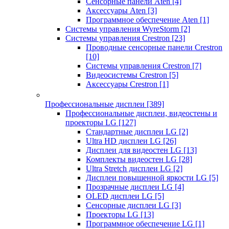
Сенсорные панели Aten
[4]
Аксессуары Aten
[3]
Программное обеспечение Aten
[1]
Системы управления WyreStorm
[2]
Системы управления Crestron
[23]
Проводные сенсорные панели Crestron
[10]
Системы управления Crestron
[7]
Видеосистемы Crestron
[5]
Аксессуары Crestron
[1]
Профессиональные дисплеи
[389]
Профессиональные дисплеи, видеостены и
проекторы LG
[127]
Стандартные дисплеи LG
[2]
Ultra HD дисплеи LG
[26]
Дисплеи для видеостен LG
[13]
Комплекты видеостен LG
[28]
Ultra Stretch дисплеи LG
[2]
Дисплеи повышенной яркости LG
[5]
Прозрачные дисплеи LG
[4]
OLED дисплеи LG
[5]
Сенсорные дисплеи LG
[3]
Проекторы LG
[13]
Программное обеспечение LG
[1]