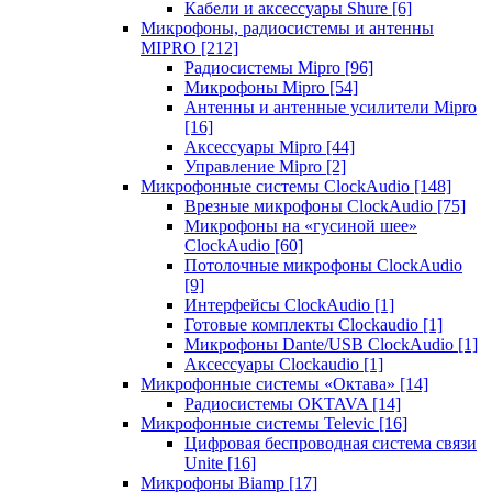
Кабели и аксессуары Shure
[6]
Микрофоны, радиосистемы и антенны
MIPRO
[212]
Радиосистемы Mipro
[96]
Микрофоны Mipro
[54]
Антенны и антенные усилители Mipro
[16]
Аксессуары Mipro
[44]
Управление Mipro
[2]
Микрофонные системы ClockAudio
[148]
Врезные микрофоны ClockAudio
[75]
Микрофоны на «гусиной шее»
ClockAudio
[60]
Потолочные микрофоны ClockAudio
[9]
Интерфейсы ClockAudio
[1]
Готовые комплекты Clockaudio
[1]
Микрофоны Dante/USB ClockAudio
[1]
Аксессуары Clockaudio
[1]
Микрофонные системы «Октава»
[14]
Радиосистемы OKTAVA
[14]
Микрофонные системы Televic
[16]
Цифровая беспроводная система связи
Unite
[16]
Микрофоны Biamp
[17]