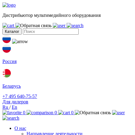
Дистрибьютор мультимедийного оборудования
Каталог
Россия
Беларусь
+7 495 640-75-57
Для дилеров
Ru
/
En
0
0
0
О нас
Направление деятельности