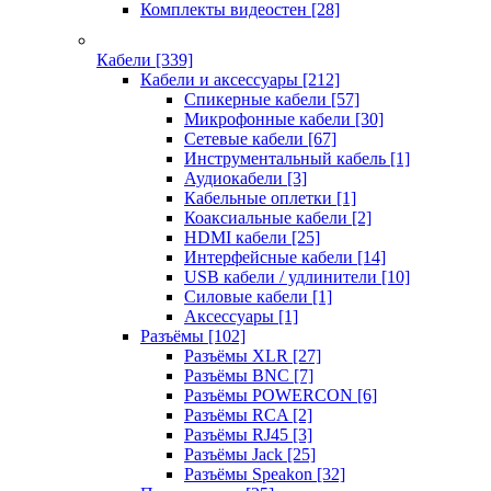
Комплекты видеостен
[28]
Кабели
[339]
Кабели и аксессуары
[212]
Спикерные кабели
[57]
Микрофонные кабели
[30]
Сетевые кабели
[67]
Инструментальный кабель
[1]
Аудиокабели
[3]
Кабельные оплетки
[1]
Коаксиальные кабели
[2]
HDMI кабели
[25]
Интерфейсные кабели
[14]
USB кабели / удлинители
[10]
Силовые кабели
[1]
Аксессуары
[1]
Разъёмы
[102]
Разъёмы XLR
[27]
Разъёмы BNC
[7]
Разъёмы POWERCON
[6]
Разъёмы RCA
[2]
Разъёмы RJ45
[3]
Разъёмы Jack
[25]
Разъёмы Speakon
[32]