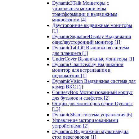
Dynamic3Talk Мониторы с
уникальным механизмом
трансформации и выдвижным
микрофоном
[4]
Двусторонние выдвижные мониторы
[1]
DynamicSignatureDisplay Выдвижной
одно/двусторонний монитор
[1]
DynamicTabLift Выдвижная система
для планшета
[1]
UnderCover Выдвижные мониторы
[1]
DynamicChairDisplay Выдвижной
монитор для встраивания в
подлокотник
[1]
DynamicVision Выдвижная система для
камер ВКС
[1]
CourtesyBox Моторизованный корпус
для бутылок и салфеток
[2]
Опции для мониторов серии Dynamic
[13]
DynamicShare система управления
[6]
Управление моторизованными
устройствами
[2]
Dynamic4 Выдвижной мультимедиа
стол переговоров
[1]