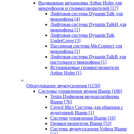
Выдвижные механизмы Arthur Holm для
микрофонов и громкоговорителей
[17]
Лифтовая система DynamicTalk для
микрофона
[4]
Лифтовая система DynamicTalkH для
микрофона
[1]
Лифтовая система DynamicTalk
UnderCover
[3]
Пассивная система MicConnect для
микрофона
[1]
Лифтовая система DynamicTalkB для
настольного микрофона
[1]
Встраиваемые громкоговорители
Arthur Holm
[1]
Оборудование звукоусиления
[1150]
Системы управления звуком Biamp
[186]
Tesira Цифровая медиаплатформа
Biamp
[76]
Crowd Mics Система для общения с
аудиторией Biamp
[1]
Система управления Biamp
[16]
Громкоговорители Biamp
[53]
Система звукоусиления Voltera Biamp