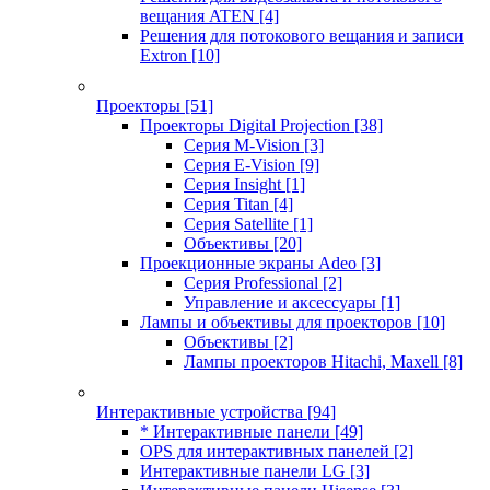
вещания ATEN
[4]
Решения для потокового вещания и записи
Extron
[10]
Проекторы
[51]
Проекторы Digital Projection
[38]
Серия M-Vision
[3]
Серия E-Vision
[9]
Серия Insight
[1]
Серия Titan
[4]
Серия Satellite
[1]
Объективы
[20]
Проекционные экраны Adeo
[3]
Серия Professional
[2]
Управление и аксессуары
[1]
Лампы и объективы для проекторов
[10]
Объективы
[2]
Лампы проекторов Hitachi, Maxell
[8]
Интерактивные устройства
[94]
* Интерактивные панели
[49]
OPS для интерактивных панелей
[2]
Интерактивные панели LG
[3]