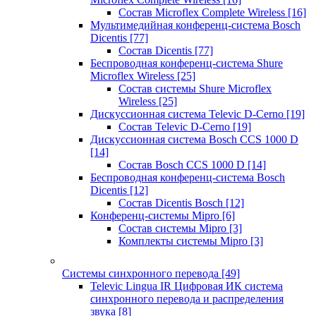
Состав Microflex Complete Wireless
[16]
Мультимедийная конференц-система Bosch
Dicentis
[77]
Состав Dicentis
[77]
Беспроводная конференц-система Shure
Microflex Wireless
[25]
Состав системы Shure Microflex
Wireless
[25]
Дискуссионная система Televic D-Cerno
[19]
Состав Televic D-Cerno
[19]
Дискуссионная система Bosch CCS 1000 D
[14]
Состав Bosch CCS 1000 D
[14]
Беспроводная конференц-система Bosch
Dicentis
[12]
Состав Dicentis Bosch
[12]
Конференц-системы Mipro
[6]
Состав системы Mipro
[3]
Комплекты системы Mipro
[3]
Системы синхронного перевода
[49]
Televic Lingua IR Цифровая ИК система
синхронного перевода и распределения
звука
[8]