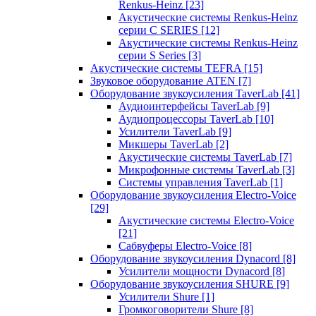
Renkus-Heinz
[23]
Акустические системы Renkus-Heinz
серии C SERIES
[12]
Акустические системы Renkus-Heinz
серии S Series
[3]
Акустические системы TEFRA
[15]
Звуковое оборудование ATEN
[7]
Оборудование звукоусиления TaverLab
[41]
Аудиоинтерфейсы TaverLab
[9]
Аудиопроцессоры TaverLab
[10]
Усилители TaverLab
[9]
Микшеры TaverLab
[2]
Акустические системы TaverLab
[7]
Микрофонные системы TaverLab
[3]
Системы управления TaverLab
[1]
Оборудование звукоусиления Electro-Voice
[29]
Акустические системы Electro-Voice
[21]
Сабвуферы Electro-Voice
[8]
Оборудование звукоусиления Dynacord
[8]
Усилители мощности Dynacord
[8]
Оборудование звукоусиления SHURE
[9]
Усилители Shure
[1]
Громкоговорители Shure
[8]