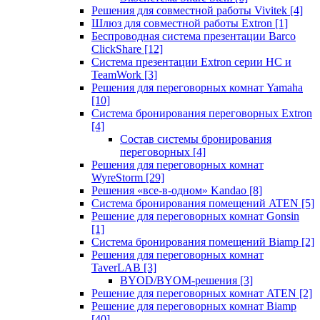
Решения для совместной работы Vivitek
[4]
Шлюз для совместной работы Extron
[1]
Беспроводная система презентации Barco
ClickShare
[12]
Система презентации Extron серии HC и
TeamWork
[3]
Решения для переговорных комнат Yamaha
[10]
Система бронирования переговорных Extron
[4]
Состав системы бронирования
переговорных
[4]
Решения для переговорных комнат
WyreStorm
[29]
Решения «все-в-одном» Kandao
[8]
Система бронирования помещений ATEN
[5]
Решение для переговорных комнат Gonsin
[1]
Система бронирования помещений Biamp
[2]
Решения для переговорных комнат
TaverLAB
[3]
BYOD/BYOM-решения
[3]
Решение для переговорных комнат ATEN
[2]
Решение для переговорных комнат Biamp
[40]