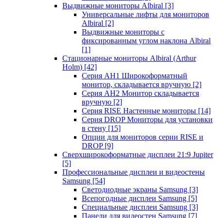
Выдвижные мониторы Albiral
[3]
Универсальные лифты для мониторов
Albiral
[2]
Выдвижные мониторы с
фиксированным углом наклона Albiral
[1]
Стационарные мониторы Albiral (Arthur
Holm)
[42]
Серия AH1 Широкоформатный
монитор, складывается вручную
[2]
Серия AH2 Монитор складывается
вручную
[2]
Серия RISE Настенные мониторы
[14]
Серия DROP Мониторы для установки
в стену
[15]
Опции для мониторов серии RISE и
DROP
[9]
Сверхширокоформатные дисплеи 21:9 Jupiter
[5]
Профессиональные дисплеи и видеостены
Samsung
[54]
Светодиодные экраны Samsung
[3]
Всепогодные дисплеи Samsung
[5]
Специальные дисплеи Samsung
[3]
Панели для видеостен Samsung
[7]