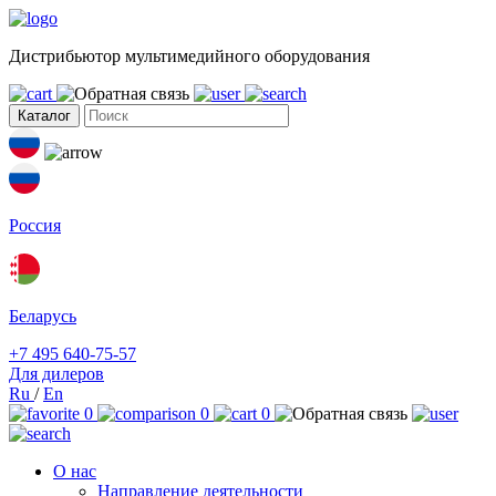
Дистрибьютор мультимедийного оборудования
Каталог
Россия
Беларусь
+7 495 640-75-57
Для дилеров
Ru
/
En
0
0
0
О нас
Направление деятельности