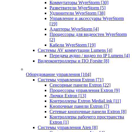
Коммутаторы WyreStorm
[30]
Разветвители WyreStorm
[5]
Удлинители WyreStorm
[38]
Управление и аксессуары WyreStorm
[19]
Адаптеры WyreStorm
[4]
Процессоры для видеостен WyreStorm
[2]
Кабели WyreStorm
[19]
Системы AV коммутации Lumens
[4]
Передача аудио / видео по IP Lumens
[4]
Видеоконтроллеры и ПО Forsite
[8]
Оборудование управления
[104]
Системы управления Extron
[71]
Сенсорные панели Extron
[22]
Процессоры управления Extron
[9]
Лючки Extron
[13]
Контроллеры Extron MediaLink
[11]
Кнопочные панели Extron
[7]
Сетевые кнопочные панели Extron
[8]
Контроллеры рабочего пространства
Extron
[1]
Системы управления Aten
[8]