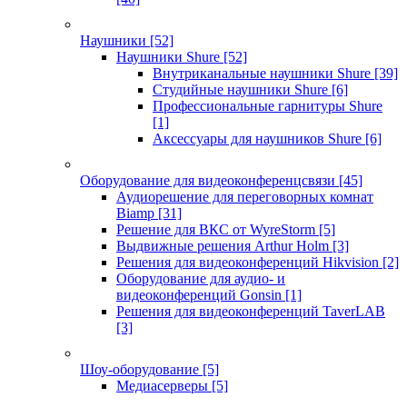
Наушники
[52]
Наушники Shure
[52]
Внутриканальные наушники Shure
[39]
Студийные наушники Shure
[6]
Профессиональные гарнитуры Shure
[1]
Аксессуары для наушников Shure
[6]
Оборудование для видеоконференцсвязи
[45]
Аудиорешение для переговорных комнат
Biamp
[31]
Решение для ВКС от WyreStorm
[5]
Выдвижные решения Arthur Holm
[3]
Решения для видеоконференций Hikvision
[2]
Оборудование для аудио- и
видеоконференций Gonsin
[1]
Решения для видеоконференций TaverLAB
[3]
Шоу-оборудование
[5]
Медиасерверы
[5]