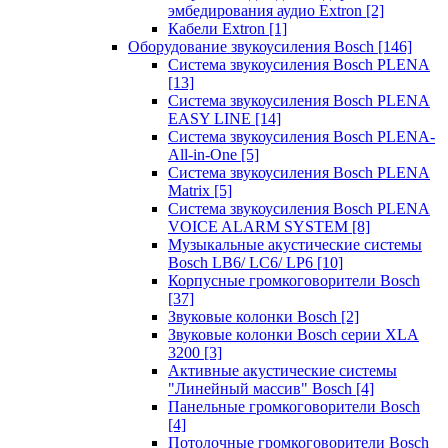
эмбедирования аудио Extron
[2]
Кабели Extron
[1]
Оборудование звукоусиления Bosch
[146]
Система звукоусиления Bosch PLENA
[13]
Система звукоусиления Bosch PLENA
EASY LINE
[14]
Система звукоусиления Bosch PLENA-
All-in-One
[5]
Система звукоусиления Bosch PLENA
Matrix
[5]
Система звукоусиления Bosch PLENA
VOICE ALARM SYSTEM
[8]
Музыкальные акустические системы
Bosch LB6/ LC6/ LP6
[10]
Корпусные громкоговорители Bosch
[37]
Звуковые колонки Bosch
[2]
Звуковые колонки Bosch серии XLA
3200
[3]
Активные акустические системы
"Линейный массив" Bosch
[4]
Панельные громкоговорители Bosch
[4]
Потолочные громкоговорители Bosch