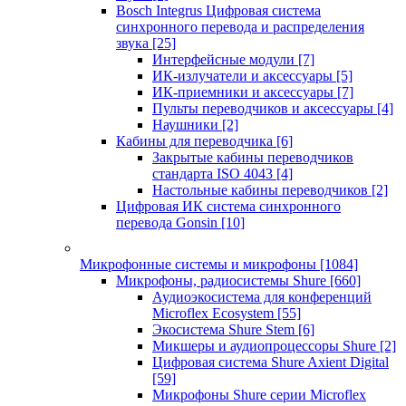
Bosch Integrus Цифровая система
синхронного перевода и распределения
звука
[25]
Интерфейсные модули
[7]
ИК-излучатели и аксессуары
[5]
ИК-приемники и аксессуары
[7]
Пульты переводчиков и аксессуары
[4]
Наушники
[2]
Кабины для переводчика
[6]
Закрытые кабины переводчиков
стандарта ISO 4043
[4]
Настольные кабины переводчиков
[2]
Цифровая ИК система синхронного
перевода Gonsin
[10]
Микрофонные системы и микрофоны
[1084]
Микрофоны, радиосистемы Shure
[660]
Аудиоэкосистема для конференций
Microflex Ecosystem
[55]
Экосистема Shure Stem
[6]
Микшеры и аудиопроцессоры Shure
[2]
Цифровая система Shure Axient Digital
[59]
Микрофоны Shure серии Microflex