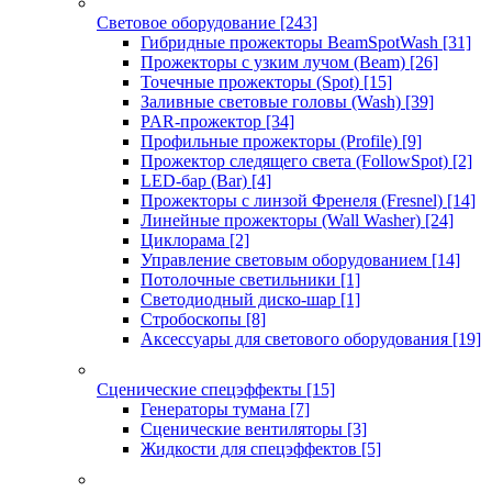
Световое оборудование
[243]
Гибридные прожекторы BeamSpotWash
[31]
Прожекторы с узким лучом (Beam)
[26]
Точечные прожекторы (Spot)
[15]
Заливные световые головы (Wash)
[39]
PAR-прожектор
[34]
Профильные прожекторы (Profile)
[9]
Прожектор следящего света (FollowSpot)
[2]
LED-бар (Bar)
[4]
Прожекторы с линзой Френеля (Fresnel)
[14]
Линейные прожекторы (Wall Washer)
[24]
Циклорама
[2]
Управление световым оборудованием
[14]
Потолочные светильники
[1]
Светодиодный диско-шар
[1]
Стробоскопы
[8]
Аксессуары для светового оборудования
[19]
Сценические спецэффекты
[15]
Генераторы тумана
[7]
Сценические вентиляторы
[3]
Жидкости для спецэффектов
[5]