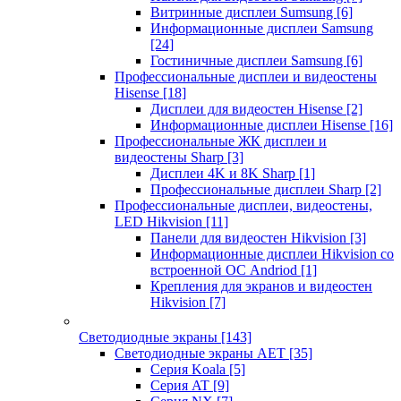
Витринные дисплеи Sumsung
[6]
Информационные дисплеи Samsung
[24]
Гостиничные дисплеи Samsung
[6]
Профессиональные дисплеи и видеостены
Hisense
[18]
Дисплеи для видеостен Hisense
[2]
Информационные дисплеи Hisense
[16]
Профессиональные ЖК дисплеи и
видеостены Sharp
[3]
Дисплеи 4K и 8K Sharp
[1]
Профессиональные дисплеи Sharp
[2]
Профессиональные дисплеи, видеостены,
LED Hikvision
[11]
Панели для видеостен Hikvision
[3]
Информационные дисплеи Hikvision со
встроенной ОС Andriod
[1]
Крепления для экранов и видеостен
Hikvision
[7]
Светодиодные экраны
[143]
Светодиодные экраны AET
[35]
Cерия Koala
[5]
Серия AT
[9]