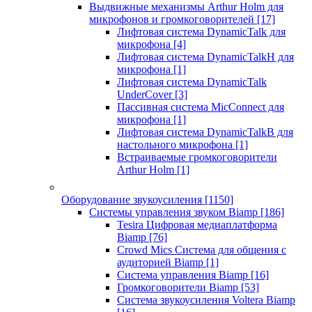
Выдвижные механизмы Arthur Holm для
микрофонов и громкоговорителей
[17]
Лифтовая система DynamicTalk для
микрофона
[4]
Лифтовая система DynamicTalkH для
микрофона
[1]
Лифтовая система DynamicTalk
UnderCover
[3]
Пассивная система MicConnect для
микрофона
[1]
Лифтовая система DynamicTalkB для
настольного микрофона
[1]
Встраиваемые громкоговорители
Arthur Holm
[1]
Оборудование звукоусиления
[1150]
Системы управления звуком Biamp
[186]
Tesira Цифровая медиаплатформа
Biamp
[76]
Crowd Mics Система для общения с
аудиторией Biamp
[1]
Система управления Biamp
[16]
Громкоговорители Biamp
[53]
Система звукоусиления Voltera Biamp