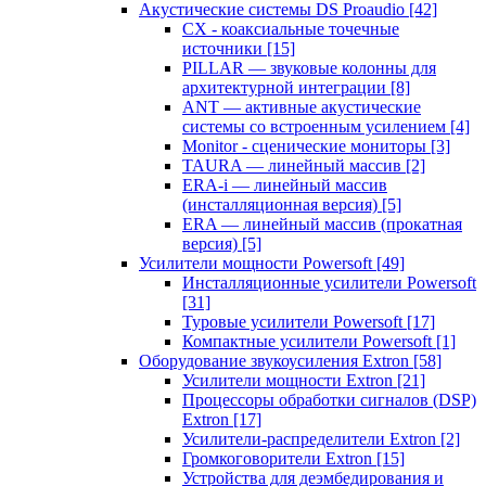
Акустические системы DS Proaudio
[42]
CX - коаксиальные точечные
источники
[15]
PILLAR — звуковые колонны для
архитектурной интеграции
[8]
ANT — активные акустические
системы со встроенным усилением
[4]
Monitor - сценические мониторы
[3]
TAURA — линейный массив
[2]
ERA-i — линейный массив
(инсталляционная версия)
[5]
ERA — линейный массив (прокатная
версия)
[5]
Усилители мощности Powersoft
[49]
Инсталляционные усилители Powersoft
[31]
Туровые усилители Powersoft
[17]
Компактные усилители Powersoft
[1]
Оборудование звукоусиления Extron
[58]
Усилители мощности Extron
[21]
Процессоры обработки сигналов (DSP)
Extron
[17]
Усилители-распределители Extron
[2]
Громкоговорители Extron
[15]
Устройства для деэмбедирования и