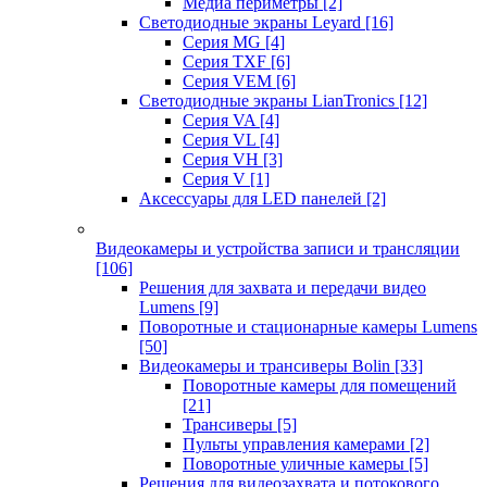
Медиа периметры
[2]
Светодиодные экраны Leyard
[16]
Серия MG
[4]
Серия TXF
[6]
Серия VEM
[6]
Светодиодные экраны LianTronics
[12]
Серия VA
[4]
Серия VL
[4]
Серия VH
[3]
Серия V
[1]
Аксессуары для LED панелей
[2]
Видеокамеры и устройства записи и трансляции
[106]
Решения для захвата и передачи видео
Lumens
[9]
Поворотные и стационарные камеры Lumens
[50]
Видеокамеры и трансиверы Bolin
[33]
Поворотные камеры для помещений
[21]
Трансиверы
[5]
Пульты управления камерами
[2]
Поворотные уличные камеры
[5]
Решения для видеозахвата и потокового