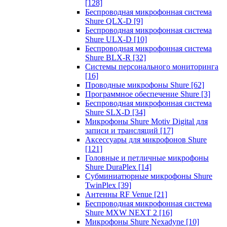
[128]
Беспроводная микрофонная система
Shure QLX-D
[9]
Беспроводная микрофонная система
Shure ULX-D
[10]
Беспроводная микрофонная система
Shure BLX-R
[32]
Системы персонального мониторинга
[16]
Проводные микрофоны Shure
[62]
Программное обеспечение Shure
[3]
Беспроводная микрофонная система
Shure SLX-D
[34]
Микрофоны Shure Motiv Digital для
записи и трансляций
[17]
Аксессуары для микрофонов Shure
[121]
Головные и петличные микрофоны
Shure DuraPlex
[14]
Субминиатюрные микрофоны Shure
TwinPlex
[39]
Антенны RF Venue
[21]
Беспроводная микрофонная система
Shure MXW NEXT 2
[16]
Микрофоны Shure Nexadyne
[10]