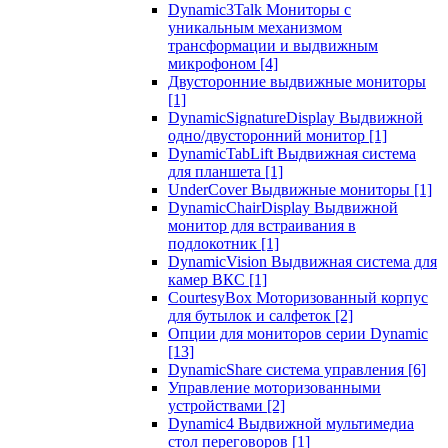
Dynamic3Talk Мониторы с
уникальным механизмом
трансформации и выдвижным
микрофоном
[4]
Двусторонние выдвижные мониторы
[1]
DynamicSignatureDisplay Выдвижной
одно/двусторонний монитор
[1]
DynamicTabLift Выдвижная система
для планшета
[1]
UnderCover Выдвижные мониторы
[1]
DynamicChairDisplay Выдвижной
монитор для встраивания в
подлокотник
[1]
DynamicVision Выдвижная система для
камер ВКС
[1]
CourtesyBox Моторизованный корпус
для бутылок и салфеток
[2]
Опции для мониторов серии Dynamic
[13]
DynamicShare система управления
[6]
Управление моторизованными
устройствами
[2]
Dynamic4 Выдвижной мультимедиа
стол переговоров
[1]