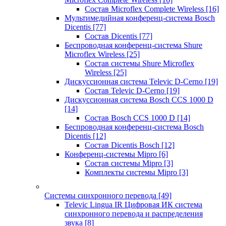
Состав Microflex Complete Wireless
[16]
Мультимедийная конференц-система Bosch
Dicentis
[77]
Состав Dicentis
[77]
Беспроводная конференц-система Shure
Microflex Wireless
[25]
Состав системы Shure Microflex
Wireless
[25]
Дискуссионная система Televic D-Cerno
[19]
Состав Televic D-Cerno
[19]
Дискуссионная система Bosch CCS 1000 D
[14]
Состав Bosch CCS 1000 D
[14]
Беспроводная конференц-система Bosch
Dicentis
[12]
Состав Dicentis Bosch
[12]
Конференц-системы Mipro
[6]
Состав системы Mipro
[3]
Комплекты системы Mipro
[3]
Системы синхронного перевода
[49]
Televic Lingua IR Цифровая ИК система
синхронного перевода и распределения
звука
[8]