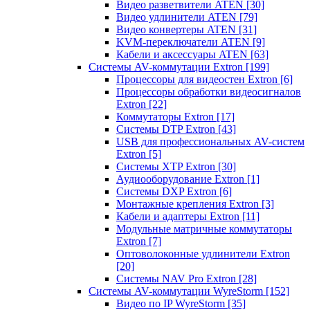
Видео разветвители ATEN
[30]
Видео удлинители ATEN
[79]
Видео конвертеры ATEN
[31]
KVM-переключатели ATEN
[9]
Кабели и аксессуары ATEN
[63]
Системы AV-коммутации Extron
[199]
Процессоры для видеостен Extron
[6]
Процессоры обработки видеосигналов
Extron
[22]
Коммутаторы Extron
[17]
Системы DTP Extron
[43]
USB для профессиональных AV-систем
Extron
[5]
Системы XTP Extron
[30]
Аудиооборудование Extron
[1]
Системы DXP Extron
[6]
Монтажные крепления Extron
[3]
Кабели и адаптеры Extron
[11]
Модульные матричные коммутаторы
Extron
[7]
Оптоволоконные удлинители Extron
[20]
Системы NAV Pro Extron
[28]
Системы AV-коммутации WyreStorm
[152]
Видео по IP WyreStorm
[35]