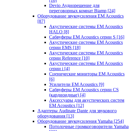
[16]
Devio Аудиорешение для
переговорных комнат Biamp
[24]
Оборудование звукоусиления EM Acoustics
[87]
Акустические системы EM Acoustics
HALO
[8]
Сабвуферы EM Acoustics серии S
[16]
Акустические системы EM Acoustics
серии EMS
[18]
Акустические системы EM Acoustics
серии Reference
[10]
Акустические системы EM Acoustics
серии i
[4]
Сценические мониторы EM Acoustics
[6]
Усилители EM Acoustics
[9]
Сабвуферы EM Acoustics серии CS
(кардиоидные)
[4]
Аксессуары для акустических систем
EM Acoustics
[12]
Адаптеры Audinate Dante для звукового
оборудования
[13]
Оборудование звукоусиления Yamaha
[254]
Потолочные громкоговорители Yamaha