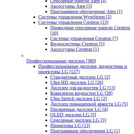
Сенсорные панели Aten
[4]
Аксессуары Aten
[3]
Программное обеспечение Aten
[1]
Системы управления WyreStorm
[2]
Системы управления Crestron
[23]
Проводные сенсорные панели Crestron
[10]
Системы управления Crestron
[7]
Видеосистемы Crestron
[5]
Аксессуары Crestron
[1]
Профессиональные дисплеи
[389]
Профессиональные дисплеи, видеостены и
проекторы LG
[127]
Стандартные дисплеи LG
[2]
Ultra HD дисплеи LG
[26]
Дисплеи для видеостен LG
[13]
Комплекты видеостен LG
[28]
Ultra Stretch дисплеи LG
[2]
Дисплеи повышенной яркости LG
[5]
Прозрачные дисплеи LG
[4]
OLED дисплеи LG
[5]
Сенсорные дисплеи LG
[3]
Проекторы LG
[13]
Программное обеспечение LG
[1]