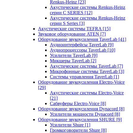
Renkus-Heinz
[23]
Акустические системы Renkus-Heinz
серии C SERIES
[12]
Акустические системы Renkus-Heinz
серии S Series
[3]
Акустические системы TEFRA
[15]
Звуковое оборудование ATEN
[7]
Оборудование звукоусиления TaverLab
[41]
Аудиоинтерфейсы TaverLab
[9]
Аудиопроцессоры TaverLab
[10]
Усилители TaverLab
[9]
Микшеры TaverLab
[2]
Акустические системы TaverLab
[7]
Микрофонные системы TaverLab
[3]
Системы управления TaverLab
[1]
Оборудование звукоусиления Electro-Voice
[29]
Акустические системы Electro-Voice
[21]
Сабвуферы Electro-Voice
[8]
Оборудование звукоусиления Dynacord
[8]
Усилители мощности Dynacord
[8]
Оборудование звукоусиления SHURE
[9]
Усилители Shure
[1]
Громкоговорители Shure
[8]