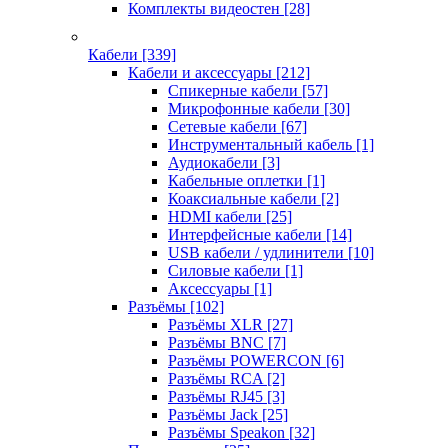
Комплекты видеостен
[28]
Кабели
[339]
Кабели и аксессуары
[212]
Спикерные кабели
[57]
Микрофонные кабели
[30]
Сетевые кабели
[67]
Инструментальный кабель
[1]
Аудиокабели
[3]
Кабельные оплетки
[1]
Коаксиальные кабели
[2]
HDMI кабели
[25]
Интерфейсные кабели
[14]
USB кабели / удлинители
[10]
Силовые кабели
[1]
Аксессуары
[1]
Разъёмы
[102]
Разъёмы XLR
[27]
Разъёмы BNC
[7]
Разъёмы POWERCON
[6]
Разъёмы RCA
[2]
Разъёмы RJ45
[3]
Разъёмы Jack
[25]
Разъёмы Speakon
[32]