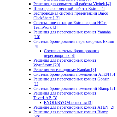
Решения для совместной работы Vivitek
[4]
Шлюз для совместной работы Extron
[1]
Беспроводная система презентации Barco
ClickShare
[12]
Система презентации Extron серии HC и
TeamWork
[3]
Решения для переговорных комнат Yamaha
[10]
Система бронирования переговорных Extron
[4]
Состав системы бронирования
переговорных
[4]
Решения для переговорных комнат
WyreStorm
[29]
Решения «все-в-одном» Kandao
[8]
Система бронирования помещений ATEN
[5]
Решение для переговорных комнат Gonsin
[1]
Система бронирования помещений Biamp
[2]
Решения для переговорных комнат
TaverLAB
[3]
BYOD/BYOM-решения
[3]
Решение для переговорных комнат ATEN
[2]
Решение для переговорных комнат Biamp
[40]