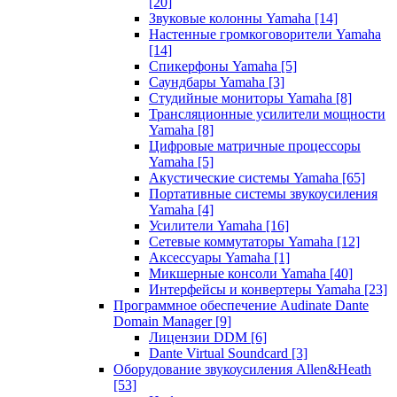
[20]
Звуковые колонны Yamaha
[14]
Настенные громкоговорители Yamaha
[14]
Спикерфоны Yamaha
[5]
Саундбары Yamaha
[3]
Студийные мониторы Yamaha
[8]
Трансляционные усилители мощности
Yamaha
[8]
Цифровые матричные процессоры
Yamaha
[5]
Акустические системы Yamaha
[65]
Портативные системы звукоусиления
Yamaha
[4]
Усилители Yamaha
[16]
Сетевые коммутаторы Yamaha
[12]
Аксессуары Yamaha
[1]
Микшерные консоли Yamaha
[40]
Интерфейсы и конвертеры Yamaha
[23]
Программное обеспечение Audinate Dante
Domain Manager
[9]
Лицензии DDM
[6]
Dante Virtual Soundcard
[3]
Оборудование звукоусиления Allen&Heath
[53]