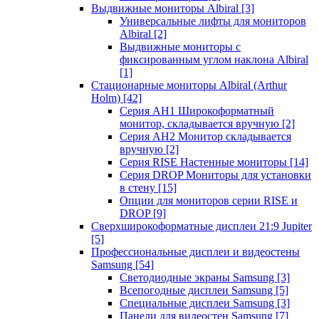
Выдвижные мониторы Albiral
[3]
Универсальные лифты для мониторов
Albiral
[2]
Выдвижные мониторы с
фиксированным углом наклона Albiral
[1]
Стационарные мониторы Albiral (Arthur
Holm)
[42]
Серия AH1 Широкоформатный
монитор, складывается вручную
[2]
Серия AH2 Монитор складывается
вручную
[2]
Серия RISE Настенные мониторы
[14]
Серия DROP Мониторы для установки
в стену
[15]
Опции для мониторов серии RISE и
DROP
[9]
Сверхширокоформатные дисплеи 21:9 Jupiter
[5]
Профессиональные дисплеи и видеостены
Samsung
[54]
Светодиодные экраны Samsung
[3]
Всепогодные дисплеи Samsung
[5]
Специальные дисплеи Samsung
[3]
Панели для видеостен Samsung
[7]