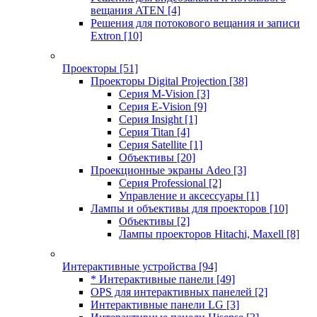
вещания ATEN
[4]
Решения для потокового вещания и записи
Extron
[10]
Проекторы
[51]
Проекторы Digital Projection
[38]
Серия M-Vision
[3]
Серия E-Vision
[9]
Серия Insight
[1]
Серия Titan
[4]
Серия Satellite
[1]
Объективы
[20]
Проекционные экраны Adeo
[3]
Серия Professional
[2]
Управление и аксессуары
[1]
Лампы и объективы для проекторов
[10]
Объективы
[2]
Лампы проекторов Hitachi, Maxell
[8]
Интерактивные устройства
[94]
* Интерактивные панели
[49]
OPS для интерактивных панелей
[2]
Интерактивные панели LG
[3]