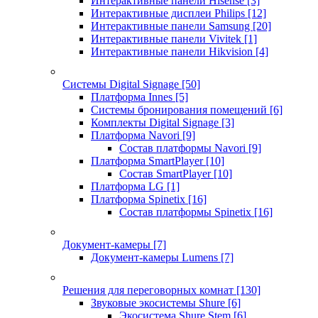
Интерактивные панели Hisense
[3]
Интерактивные дисплеи Philips
[12]
Интерактивные панели Samsung
[20]
Интерактивные панели Vivitek
[1]
Интерактивные панели Hikvision
[4]
Системы Digital Signage
[50]
Платформа Innes
[5]
Системы бронирования помещений
[6]
Комплекты Digital Signage
[3]
Платформа Navori
[9]
Состав платформы Navori
[9]
Платформа SmartPlayer
[10]
Состав SmartPlayer
[10]
Платформа LG
[1]
Платформа Spinetix
[16]
Состав платформы Spinetix
[16]
Документ-камеры
[7]
Документ-камеры Lumens
[7]
Решения для переговорных комнат
[130]
Звуковые экосистемы Shure
[6]
Экосистема Shure Stem
[6]