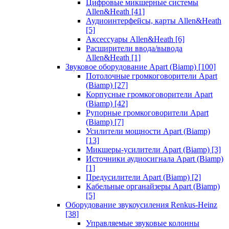
Цифровые микшерные системы
Allen&Heath
[41]
Аудиоинтерфейсы, карты Allen&Heath
[5]
Аксессуары Allen&Heath
[6]
Расширители ввода/вывода
Allen&Heath
[1]
Звуковое оборудование Apart (Biamp)
[100]
Потолочные громкоговорители Apart
(Biamp)
[27]
Корпусные громкоговорители Apart
(Biamp)
[42]
Рупорные громкоговорители Apart
(Biamp)
[7]
Усилители мощности Apart (Biamp)
[13]
Микшеры-усилители Apart (Biamp)
[3]
Источники аудиосигнала Apart (Biamp)
[1]
Предусилители Apart (Biamp)
[2]
Кабельные органайзеры Apart (Biamp)
[5]
Оборудование звукоусиления Renkus-Heinz
[38]
Управляемые звуковые колонны