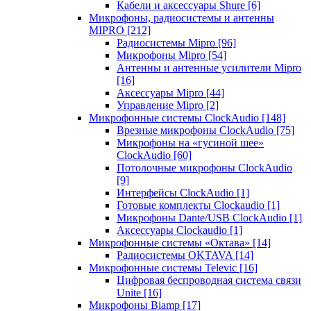
Кабели и аксессуары Shure
[6]
Микрофоны, радиосистемы и антенны
MIPRO
[212]
Радиосистемы Mipro
[96]
Микрофоны Mipro
[54]
Антенны и антенные усилители Mipro
[16]
Аксессуары Mipro
[44]
Управление Mipro
[2]
Микрофонные системы ClockAudio
[148]
Врезные микрофоны ClockAudio
[75]
Микрофоны на «гусиной шее»
ClockAudio
[60]
Потолочные микрофоны ClockAudio
[9]
Интерфейсы ClockAudio
[1]
Готовые комплекты Clockaudio
[1]
Микрофоны Dante/USB ClockAudio
[1]
Аксессуары Clockaudio
[1]
Микрофонные системы «Октава»
[14]
Радиосистемы OKTAVA
[14]
Микрофонные системы Televic
[16]
Цифровая беспроводная система связи
Unite
[16]
Микрофоны Biamp
[17]