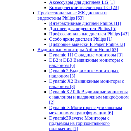
Аксессуары для дисплеев LG
[1]
Коммерческие телевизоры LG
[23]
Профессиональные ЖК дисплеи и
видеостены Philips
[63]
Интерактивные дисплеи Philips
[11]
Дисплеи для видеостен Philips
[5]
Профессиональные дисплеи Philips
[43]
Особо яркие дисплеи Philips
[1]
Цифровые вывески E-Paper Philips
[3]
Выдвижные мониторы Arthur Holm
[63]
Dynamic 1Н Складные мониторы
[3]
DB2 и DB3 Выдвижные мониторы с
наклоном
[6]
Dynamic2 Выдвижные мониторы с
наклоном
[3]
Dynamic X2 Выдвижные мониторы с
наклоном
[8]
DynamicX2Talk Выдвижные мониторы
с наклоном и выдвижным микрофоном
[2]
Dynamic 3 Мониторы с уникальным
механизмом трансформации
[6]
Dynamic3Reverse Мониторы с
подъемом из горизонтального
положения
[1]