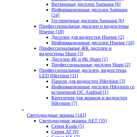
Витринные дисплеи Sumsung
[6]
Информационные дисплеи Samsung
[24]
Гостиничные дисплеи Samsung
[6]
Профессиональные дисплеи и видеостены
Hisense
[18]
Дисплеи для видеостен Hisense
[2]
Информационные дисплеи Hisense
[16]
Профессиональные ЖК дисплеи и
видеостены Sharp
[3]
Дисплеи 4K и 8K Sharp
[1]
Профессиональные дисплеи Sharp
[2]
Профессиональные дисплеи, видеостены,
LED Hikvision
[11]
Панели для видеостен Hikvision
[3]
Информационные дисплеи Hikvision со
встроенной ОС Andriod
[1]
Крепления для экранов и видеостен
Hikvision
[7]
Светодиодные экраны
[143]
Светодиодные экраны AET
[35]
Cерия Koala
[5]
Серия AT
[9]