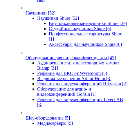
Наушники
[52]
Наушники Shure
[52]
Внутриканальные наушники Shure
[39]
Студийные наушники Shure
[6]
Профессиональные гарнитуры Shure
[1]
Аксессуары для наушников Shure
[6]
Оборудование для видеоконференцсвязи
[45]
Аудиорешение для переговорных комнат
Biamp
[31]
Решение для ВКС от WyreStorm
[5]
Выдвижные решения Arthur Holm
[3]
Решения для видеоконференций Hikvision
[2]
Оборудование для аудио- и
видеоконференций Gonsin
[1]
Решения для видеоконференций TaverLAB
[3]
Шоу-оборудование
[5]
Медиасерверы
[5]