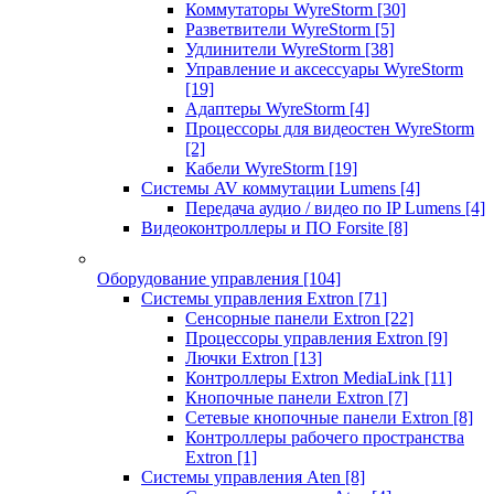
Коммутаторы WyreStorm
[30]
Разветвители WyreStorm
[5]
Удлинители WyreStorm
[38]
Управление и аксессуары WyreStorm
[19]
Адаптеры WyreStorm
[4]
Процессоры для видеостен WyreStorm
[2]
Кабели WyreStorm
[19]
Системы AV коммутации Lumens
[4]
Передача аудио / видео по IP Lumens
[4]
Видеоконтроллеры и ПО Forsite
[8]
Оборудование управления
[104]
Системы управления Extron
[71]
Сенсорные панели Extron
[22]
Процессоры управления Extron
[9]
Лючки Extron
[13]
Контроллеры Extron MediaLink
[11]
Кнопочные панели Extron
[7]
Сетевые кнопочные панели Extron
[8]
Контроллеры рабочего пространства
Extron
[1]
Системы управления Aten
[8]