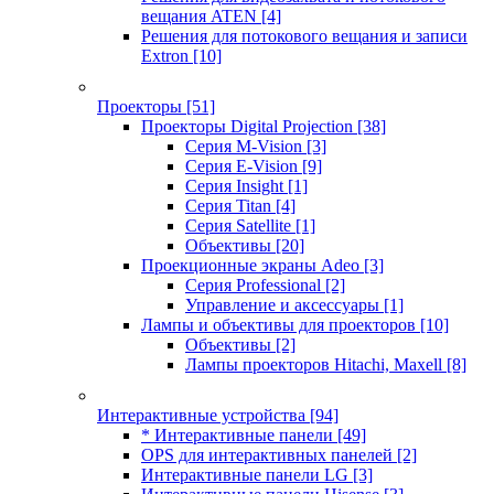
вещания ATEN
[4]
Решения для потокового вещания и записи
Extron
[10]
Проекторы
[51]
Проекторы Digital Projection
[38]
Серия M-Vision
[3]
Серия E-Vision
[9]
Серия Insight
[1]
Серия Titan
[4]
Серия Satellite
[1]
Объективы
[20]
Проекционные экраны Adeo
[3]
Серия Professional
[2]
Управление и аксессуары
[1]
Лампы и объективы для проекторов
[10]
Объективы
[2]
Лампы проекторов Hitachi, Maxell
[8]
Интерактивные устройства
[94]
* Интерактивные панели
[49]
OPS для интерактивных панелей
[2]
Интерактивные панели LG
[3]