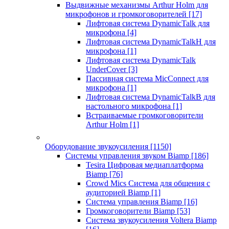
Выдвижные механизмы Arthur Holm для
микрофонов и громкоговорителей
[17]
Лифтовая система DynamicTalk для
микрофона
[4]
Лифтовая система DynamicTalkH для
микрофона
[1]
Лифтовая система DynamicTalk
UnderCover
[3]
Пассивная система MicConnect для
микрофона
[1]
Лифтовая система DynamicTalkB для
настольного микрофона
[1]
Встраиваемые громкоговорители
Arthur Holm
[1]
Оборудование звукоусиления
[1150]
Системы управления звуком Biamp
[186]
Tesira Цифровая медиаплатформа
Biamp
[76]
Crowd Mics Система для общения с
аудиторией Biamp
[1]
Система управления Biamp
[16]
Громкоговорители Biamp
[53]
Система звукоусиления Voltera Biamp