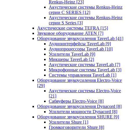
Renkus-Heinz
[23]
Акустические системы Renkus-Heinz
серии C SERIES
[12]
Акустические системы Renkus-Heinz
серии S Series
[3]
Акустические системы TEFRA
[15]
Звуковое оборудование ATEN
[7]
Оборудование звукоусиления TaverLab
[41]
Аудиоинтерфейсы TaverLab
[9]
Аудиопроцессоры TaverLab
[10]
Усилители TaverLab
[9]
Микшеры TaverLab
[2]
Акустические системы TaverLab
[7]
Микрофонные системы TaverLab
[3]
Системы управления TaverLab
[1]
Оборудование звукоусиления Electro-Voice
[29]
Акустические системы Electro-Voice
[21]
Сабвуферы Electro-Voice
[8]
Оборудование звукоусиления Dynacord
[8]
Усилители мощности Dynacord
[8]
Оборудование звукоусиления SHURE
[9]
Усилители Shure
[1]
Громкоговорители Shure
[8]