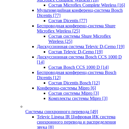
Состав Microflex Complete Wireless
[16]
Мультимедийная конференц-система Bosch
Dicentis
[77]
Состав Dicentis
[77]
Беспроводная конференц-система Shure
Microflex Wireless
[25]
Состав системы Shure Microflex
Wireless
[25]
Дискуссионная система Televic D-Cerno
[19]
Состав Televic D-Cerno
[19]
Дискуссионная система Bosch CCS 1000 D
[14]
Состав Bosch CCS 1000 D
[14]
Беспроводная конференц-система Bosch
Dicentis
[12]
Состав Dicentis Bosch
[12]
Конференц-системы Mipro
[6]
Состав системы Mipro
[3]
Комплекты системы Mipro
[3]
Системы синхронного перевода
[49]
Televic Lingua IR Цифровая ИК система
синхронного перевода и распределения
звука
[8]