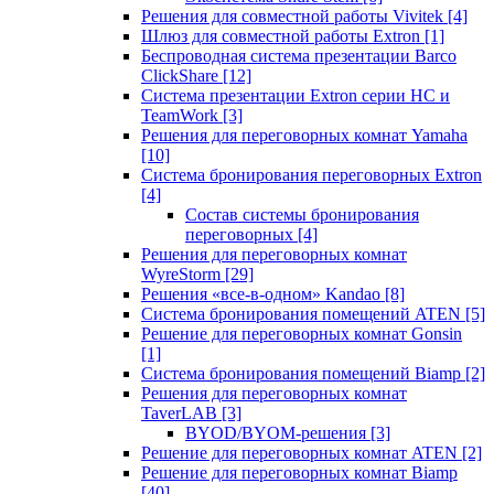
Решения для совместной работы Vivitek
[4]
Шлюз для совместной работы Extron
[1]
Беспроводная система презентации Barco
ClickShare
[12]
Система презентации Extron серии HC и
TeamWork
[3]
Решения для переговорных комнат Yamaha
[10]
Система бронирования переговорных Extron
[4]
Состав системы бронирования
переговорных
[4]
Решения для переговорных комнат
WyreStorm
[29]
Решения «все-в-одном» Kandao
[8]
Система бронирования помещений ATEN
[5]
Решение для переговорных комнат Gonsin
[1]
Система бронирования помещений Biamp
[2]
Решения для переговорных комнат
TaverLAB
[3]
BYOD/BYOM-решения
[3]
Решение для переговорных комнат ATEN
[2]
Решение для переговорных комнат Biamp
[40]