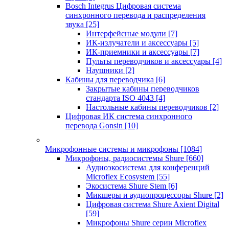
Bosch Integrus Цифровая система
синхронного перевода и распределения
звука
[25]
Интерфейсные модули
[7]
ИК-излучатели и аксессуары
[5]
ИК-приемники и аксессуары
[7]
Пульты переводчиков и аксессуары
[4]
Наушники
[2]
Кабины для переводчика
[6]
Закрытые кабины переводчиков
стандарта ISO 4043
[4]
Настольные кабины переводчиков
[2]
Цифровая ИК система синхронного
перевода Gonsin
[10]
Микрофонные системы и микрофоны
[1084]
Микрофоны, радиосистемы Shure
[660]
Аудиоэкосистема для конференций
Microflex Ecosystem
[55]
Экосистема Shure Stem
[6]
Микшеры и аудиопроцессоры Shure
[2]
Цифровая система Shure Axient Digital
[59]
Микрофоны Shure серии Microflex