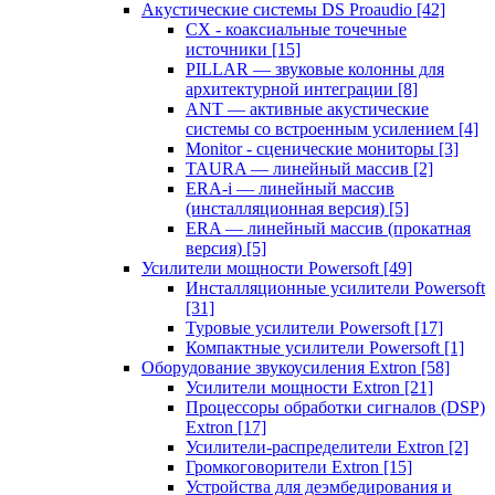
Акустические системы DS Proaudio
[42]
CX - коаксиальные точечные
источники
[15]
PILLAR — звуковые колонны для
архитектурной интеграции
[8]
ANT — активные акустические
системы со встроенным усилением
[4]
Monitor - сценические мониторы
[3]
TAURA — линейный массив
[2]
ERA-i — линейный массив
(инсталляционная версия)
[5]
ERA — линейный массив (прокатная
версия)
[5]
Усилители мощности Powersoft
[49]
Инсталляционные усилители Powersoft
[31]
Туровые усилители Powersoft
[17]
Компактные усилители Powersoft
[1]
Оборудование звукоусиления Extron
[58]
Усилители мощности Extron
[21]
Процессоры обработки сигналов (DSP)
Extron
[17]
Усилители-распределители Extron
[2]
Громкоговорители Extron
[15]
Устройства для деэмбедирования и