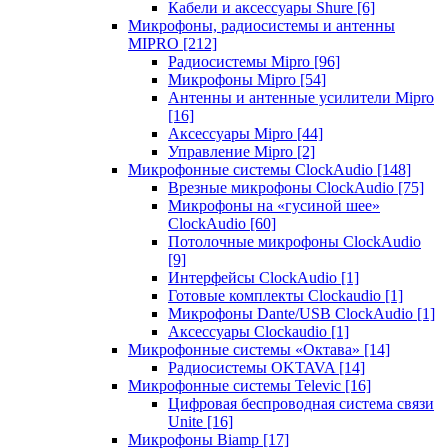
Кабели и аксессуары Shure
[6]
Микрофоны, радиосистемы и антенны
MIPRO
[212]
Радиосистемы Mipro
[96]
Микрофоны Mipro
[54]
Антенны и антенные усилители Mipro
[16]
Аксессуары Mipro
[44]
Управление Mipro
[2]
Микрофонные системы ClockAudio
[148]
Врезные микрофоны ClockAudio
[75]
Микрофоны на «гусиной шее»
ClockAudio
[60]
Потолочные микрофоны ClockAudio
[9]
Интерфейсы ClockAudio
[1]
Готовые комплекты Clockaudio
[1]
Микрофоны Dante/USB ClockAudio
[1]
Аксессуары Clockaudio
[1]
Микрофонные системы «Октава»
[14]
Радиосистемы OKTAVA
[14]
Микрофонные системы Televic
[16]
Цифровая беспроводная система связи
Unite
[16]
Микрофоны Biamp
[17]