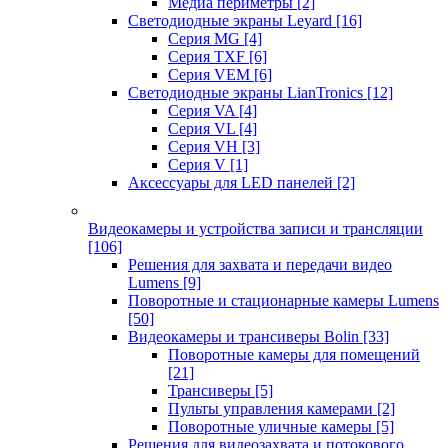
Медиа периметры
[2]
Светодиодные экраны Leyard
[16]
Серия MG
[4]
Серия TXF
[6]
Серия VEM
[6]
Светодиодные экраны LianTronics
[12]
Серия VA
[4]
Серия VL
[4]
Серия VH
[3]
Серия V
[1]
Аксессуары для LED панелей
[2]
Видеокамеры и устройства записи и трансляции
[106]
Решения для захвата и передачи видео
Lumens
[9]
Поворотные и стационарные камеры Lumens
[50]
Видеокамеры и трансиверы Bolin
[33]
Поворотные камеры для помещений
[21]
Трансиверы
[5]
Пульты управления камерами
[2]
Поворотные уличные камеры
[5]
Решения для видеозахвата и потокового