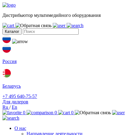
Дистрибьютор мультимедийного оборудования
Каталог
Россия
Беларусь
+7 495 640-75-57
Для дилеров
Ru
/
En
0
0
0
О нас
Направление деятельности