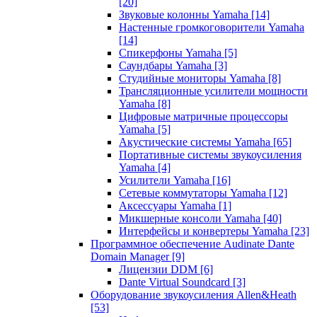
[20]
Звуковые колонны Yamaha
[14]
Настенные громкоговорители Yamaha
[14]
Спикерфоны Yamaha
[5]
Саундбары Yamaha
[3]
Студийные мониторы Yamaha
[8]
Трансляционные усилители мощности
Yamaha
[8]
Цифровые матричные процессоры
Yamaha
[5]
Акустические системы Yamaha
[65]
Портативные системы звукоусиления
Yamaha
[4]
Усилители Yamaha
[16]
Сетевые коммутаторы Yamaha
[12]
Аксессуары Yamaha
[1]
Микшерные консоли Yamaha
[40]
Интерфейсы и конвертеры Yamaha
[23]
Программное обеспечение Audinate Dante
Domain Manager
[9]
Лицензии DDM
[6]
Dante Virtual Soundcard
[3]
Оборудование звукоусиления Allen&Heath
[53]