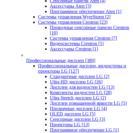
Сенсорные панели Aten
[4]
Аксессуары Aten
[3]
Программное обеспечение Aten
[1]
Системы управления WyreStorm
[2]
Системы управления Crestron
[23]
Проводные сенсорные панели Crestron
[10]
Системы управления Crestron
[7]
Видеосистемы Crestron
[5]
Аксессуары Crestron
[1]
Профессиональные дисплеи
[389]
Профессиональные дисплеи, видеостены и
проекторы LG
[127]
Стандартные дисплеи LG
[2]
Ultra HD дисплеи LG
[26]
Дисплеи для видеостен LG
[13]
Комплекты видеостен LG
[28]
Ultra Stretch дисплеи LG
[2]
Дисплеи повышенной яркости LG
[5]
Прозрачные дисплеи LG
[4]
OLED дисплеи LG
[5]
Сенсорные дисплеи LG
[3]
Проекторы LG
[13]
Программное обеспечение LG
[1]