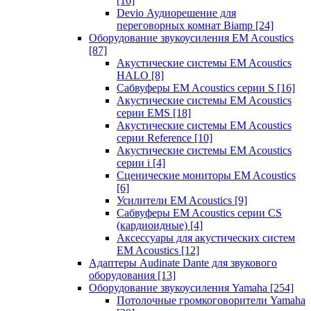
[16]
Devio Аудиорешение для
переговорных комнат Biamp
[24]
Оборудование звукоусиления EM Acoustics
[87]
Акустические системы EM Acoustics
HALO
[8]
Сабвуферы EM Acoustics серии S
[16]
Акустические системы EM Acoustics
серии EMS
[18]
Акустические системы EM Acoustics
серии Reference
[10]
Акустические системы EM Acoustics
серии i
[4]
Сценические мониторы EM Acoustics
[6]
Усилители EM Acoustics
[9]
Сабвуферы EM Acoustics серии CS
(кардиоидные)
[4]
Аксессуары для акустических систем
EM Acoustics
[12]
Адаптеры Audinate Dante для звукового
оборудования
[13]
Оборудование звукоусиления Yamaha
[254]
Потолочные громкоговорители Yamaha