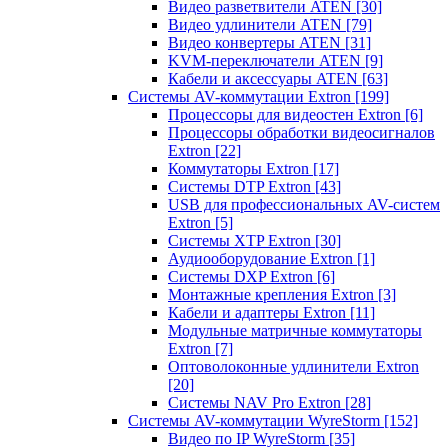
Видео разветвители ATEN
[30]
Видео удлинители ATEN
[79]
Видео конвертеры ATEN
[31]
KVM-переключатели ATEN
[9]
Кабели и аксессуары ATEN
[63]
Системы AV-коммутации Extron
[199]
Процессоры для видеостен Extron
[6]
Процессоры обработки видеосигналов
Extron
[22]
Коммутаторы Extron
[17]
Системы DTP Extron
[43]
USB для профессиональных AV-систем
Extron
[5]
Системы XTP Extron
[30]
Аудиооборудование Extron
[1]
Системы DXP Extron
[6]
Монтажные крепления Extron
[3]
Кабели и адаптеры Extron
[11]
Модульные матричные коммутаторы
Extron
[7]
Оптоволоконные удлинители Extron
[20]
Системы NAV Pro Extron
[28]
Системы AV-коммутации WyreStorm
[152]
Видео по IP WyreStorm
[35]