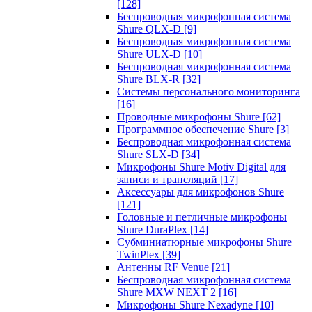
[128]
Беспроводная микрофонная система
Shure QLX-D
[9]
Беспроводная микрофонная система
Shure ULX-D
[10]
Беспроводная микрофонная система
Shure BLX-R
[32]
Системы персонального мониторинга
[16]
Проводные микрофоны Shure
[62]
Программное обеспечение Shure
[3]
Беспроводная микрофонная система
Shure SLX-D
[34]
Микрофоны Shure Motiv Digital для
записи и трансляций
[17]
Аксессуары для микрофонов Shure
[121]
Головные и петличные микрофоны
Shure DuraPlex
[14]
Субминиатюрные микрофоны Shure
TwinPlex
[39]
Антенны RF Venue
[21]
Беспроводная микрофонная система
Shure MXW NEXT 2
[16]
Микрофоны Shure Nexadyne
[10]