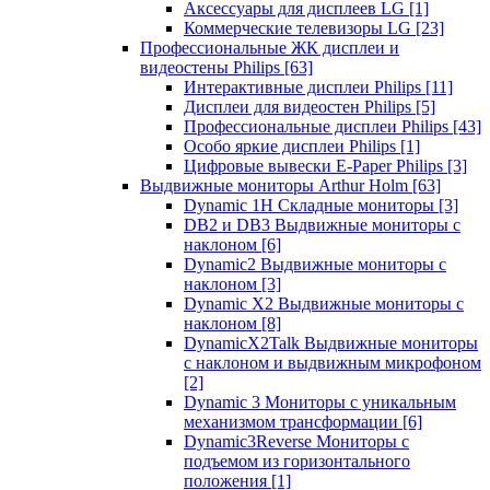
Аксессуары для дисплеев LG
[1]
Коммерческие телевизоры LG
[23]
Профессиональные ЖК дисплеи и
видеостены Philips
[63]
Интерактивные дисплеи Philips
[11]
Дисплеи для видеостен Philips
[5]
Профессиональные дисплеи Philips
[43]
Особо яркие дисплеи Philips
[1]
Цифровые вывески E-Paper Philips
[3]
Выдвижные мониторы Arthur Holm
[63]
Dynamic 1Н Складные мониторы
[3]
DB2 и DB3 Выдвижные мониторы с
наклоном
[6]
Dynamic2 Выдвижные мониторы с
наклоном
[3]
Dynamic X2 Выдвижные мониторы с
наклоном
[8]
DynamicX2Talk Выдвижные мониторы
с наклоном и выдвижным микрофоном
[2]
Dynamic 3 Мониторы с уникальным
механизмом трансформации
[6]
Dynamic3Reverse Мониторы с
подъемом из горизонтального
положения
[1]