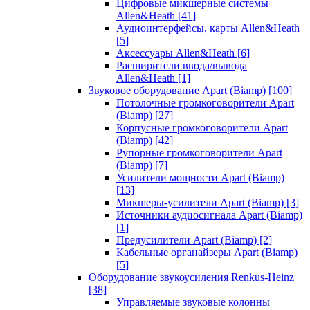
Цифровые микшерные системы
Allen&Heath
[41]
Аудиоинтерфейсы, карты Allen&Heath
[5]
Аксессуары Allen&Heath
[6]
Расширители ввода/вывода
Allen&Heath
[1]
Звуковое оборудование Apart (Biamp)
[100]
Потолочные громкоговорители Apart
(Biamp)
[27]
Корпусные громкоговорители Apart
(Biamp)
[42]
Рупорные громкоговорители Apart
(Biamp)
[7]
Усилители мощности Apart (Biamp)
[13]
Микшеры-усилители Apart (Biamp)
[3]
Источники аудиосигнала Apart (Biamp)
[1]
Предусилители Apart (Biamp)
[2]
Кабельные органайзеры Apart (Biamp)
[5]
Оборудование звукоусиления Renkus-Heinz
[38]
Управляемые звуковые колонны