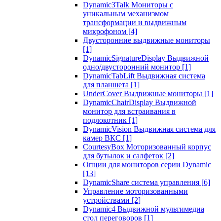
Dynamic3Talk Мониторы с
уникальным механизмом
трансформации и выдвижным
микрофоном
[4]
Двусторонние выдвижные мониторы
[1]
DynamicSignatureDisplay Выдвижной
одно/двусторонний монитор
[1]
DynamicTabLift Выдвижная система
для планшета
[1]
UnderCover Выдвижные мониторы
[1]
DynamicChairDisplay Выдвижной
монитор для встраивания в
подлокотник
[1]
DynamicVision Выдвижная система для
камер ВКС
[1]
CourtesyBox Моторизованный корпус
для бутылок и салфеток
[2]
Опции для мониторов серии Dynamic
[13]
DynamicShare система управления
[6]
Управление моторизованными
устройствами
[2]
Dynamic4 Выдвижной мультимедиа
стол переговоров
[1]