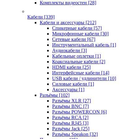
Комплекты видеостен
[28]
Кабели
[339]
Кабели и аксессуары
[212]
Спикерные кабели
[57]
Микрофонные кабели
[30]
Сетевые кабели
[67]
Инструментальный кабель
[1]
Аудиокабели
[3]
Кабельные оплетки
[1]
Коаксиальные кабели
[2]
HDMI кабели
[25]
Интерфейсные кабели
[14]
USB кабели / удлинители
[10]
Силовые кабели
[1]
Аксессуары
[1]
Разъёмы
[102]
Разъёмы XLR
[27]
Разъёмы BNC
[7]
Разъёмы POWERCON
[6]
Разъёмы RCA
[2]
Разъёмы RJ45
[3]
Разъёмы Jack
[25]
Разъёмы Speakon
[32]