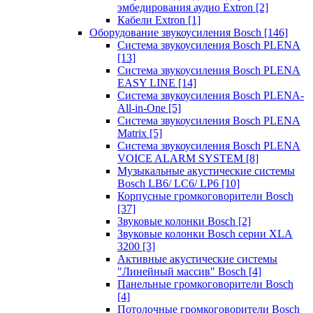
эмбедирования аудио Extron
[2]
Кабели Extron
[1]
Оборудование звукоусиления Bosch
[146]
Система звукоусиления Bosch PLENA
[13]
Система звукоусиления Bosch PLENA
EASY LINE
[14]
Система звукоусиления Bosch PLENA-
All-in-One
[5]
Система звукоусиления Bosch PLENA
Matrix
[5]
Система звукоусиления Bosch PLENA
VOICE ALARM SYSTEM
[8]
Музыкальные акустические системы
Bosch LB6/ LC6/ LP6
[10]
Корпусные громкоговорители Bosch
[37]
Звуковые колонки Bosch
[2]
Звуковые колонки Bosch серии XLA
3200
[3]
Активные акустические системы
"Линейный массив" Bosch
[4]
Панельные громкоговорители Bosch
[4]
Потолочные громкоговорители Bosch