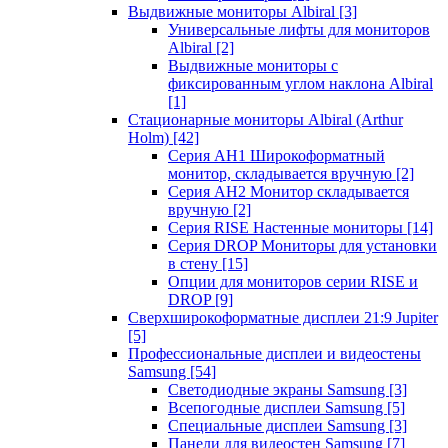
Выдвижные мониторы Albiral
[3]
Универсальные лифты для мониторов
Albiral
[2]
Выдвижные мониторы с
фиксированным углом наклона Albiral
[1]
Стационарные мониторы Albiral (Arthur
Holm)
[42]
Серия AH1 Широкоформатный
монитор, складывается вручную
[2]
Серия AH2 Монитор складывается
вручную
[2]
Серия RISE Настенные мониторы
[14]
Серия DROP Мониторы для установки
в стену
[15]
Опции для мониторов серии RISE и
DROP
[9]
Сверхширокоформатные дисплеи 21:9 Jupiter
[5]
Профессиональные дисплеи и видеостены
Samsung
[54]
Светодиодные экраны Samsung
[3]
Всепогодные дисплеи Samsung
[5]
Специальные дисплеи Samsung
[3]
Панели для видеостен Samsung
[7]