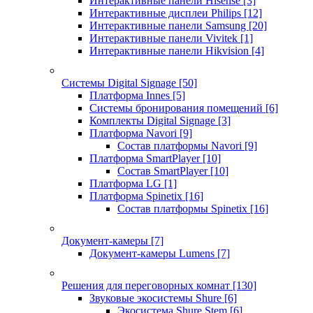
Интерактивные панели Hisense
[3]
Интерактивные дисплеи Philips
[12]
Интерактивные панели Samsung
[20]
Интерактивные панели Vivitek
[1]
Интерактивные панели Hikvision
[4]
Системы Digital Signage
[50]
Платформа Innes
[5]
Системы бронирования помещений
[6]
Комплекты Digital Signage
[3]
Платформа Navori
[9]
Состав платформы Navori
[9]
Платформа SmartPlayer
[10]
Состав SmartPlayer
[10]
Платформа LG
[1]
Платформа Spinetix
[16]
Состав платформы Spinetix
[16]
Документ-камеры
[7]
Документ-камеры Lumens
[7]
Решения для переговорных комнат
[130]
Звуковые экосистемы Shure
[6]
Экосистема Shure Stem
[6]