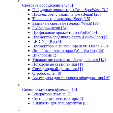
Световое оборудование
[243]
Гибридные прожекторы BeamSpotWash
[31]
Прожекторы с узким лучом (Beam)
[26]
Точечные прожекторы (Spot)
[15]
Заливные световые головы (Wash)
[39]
PAR-прожектор
[34]
Профильные прожекторы (Profile)
[9]
Прожектор следящего света (FollowSpot)
[2]
LED-бар (Bar)
[4]
Прожекторы с линзой Френеля (Fresnel)
[14]
Линейные прожекторы (Wall Washer)
[24]
Циклорама
[2]
Управление световым оборудованием
[14]
Потолочные светильники
[1]
Светодиодный диско-шар
[1]
Стробоскопы
[8]
Аксессуары для светового оборудования
[19]
Сценические спецэффекты
[15]
Генераторы тумана
[7]
Сценические вентиляторы
[3]
Жидкости для спецэффектов
[5]