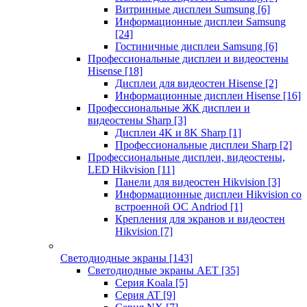
Витринные дисплеи Sumsung
[6]
Информационные дисплеи Samsung
[24]
Гостиничные дисплеи Samsung
[6]
Профессиональные дисплеи и видеостены
Hisense
[18]
Дисплеи для видеостен Hisense
[2]
Информационные дисплеи Hisense
[16]
Профессиональные ЖК дисплеи и
видеостены Sharp
[3]
Дисплеи 4K и 8K Sharp
[1]
Профессиональные дисплеи Sharp
[2]
Профессиональные дисплеи, видеостены,
LED Hikvision
[11]
Панели для видеостен Hikvision
[3]
Информационные дисплеи Hikvision со
встроенной ОС Andriod
[1]
Крепления для экранов и видеостен
Hikvision
[7]
Светодиодные экраны
[143]
Светодиодные экраны AET
[35]
Cерия Koala
[5]
Серия AT
[9]