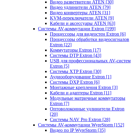
Видео разветвители ATEN
[30]
Видео удлинители ATEN
[79]
Видео конвертеры ATEN
[31]
KVM-переключатели ATEN
[9]
Кабели и аксессуары ATEN
[63]
Системы AV-коммутации Extron
[199]
Процессоры для видеостен Extron
[6]
Процессоры обработки видеосигналов
Extron
[22]
Коммутаторы Extron
[17]
Системы DTP Extron
[43]
USB для профессиональных AV-систем
Extron
[5]
Системы XTP Extron
[30]
Аудиооборудование Extron
[1]
Системы DXP Extron
[6]
Монтажные крепления Extron
[3]
Кабели и адаптеры Extron
[11]
Модульные матричные коммутаторы
Extron
[7]
Оптоволоконные удлинители Extron
[20]
Системы NAV Pro Extron
[28]
Системы AV-коммутации WyreStorm
[152]
Видео по IP WyreStorm
[35]