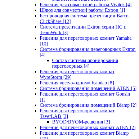
Решения для совместной работы Vivitek
[4]
Шлюз для совместной работы Extron
[1]
Беспроводная система презентации Barco
ClickShare
[12]
Система презентации Extron серии HC и
TeamWork
[3]
Решения для переговорных комнат Yamaha
[10]
Система бронирования переговорных Extron
[4]
Состав системы бронирования
переговорных
[4]
Решения для переговорных комнат
WyreStorm
[29]
Решения «все-в-одном» Kandao
[8]
Система бронирования помещений ATEN
[5]
Решение для переговорных комнат Gonsin
[1]
Система бронирования помещений Biamp
[2]
Решения для переговорных комнат
TaverLAB
[3]
BYOD/BYOM-решения
[3]
Решение для переговорных комнат ATEN
[2]
Решение для переговорных комнат Biamp
[40]