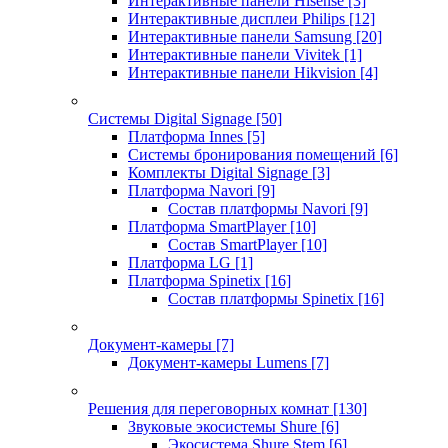
Интерактивные панели Hisense
[3]
Интерактивные дисплеи Philips
[12]
Интерактивные панели Samsung
[20]
Интерактивные панели Vivitek
[1]
Интерактивные панели Hikvision
[4]
Системы Digital Signage
[50]
Платформа Innes
[5]
Системы бронирования помещений
[6]
Комплекты Digital Signage
[3]
Платформа Navori
[9]
Состав платформы Navori
[9]
Платформа SmartPlayer
[10]
Состав SmartPlayer
[10]
Платформа LG
[1]
Платформа Spinetix
[16]
Состав платформы Spinetix
[16]
Документ-камеры
[7]
Документ-камеры Lumens
[7]
Решения для переговорных комнат
[130]
Звуковые экосистемы Shure
[6]
Экосистема Shure Stem
[6]