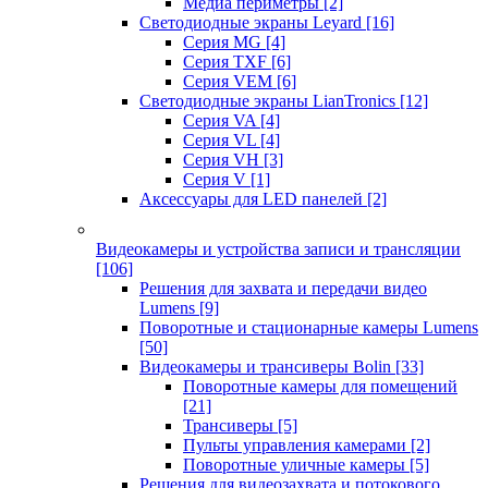
Медиа периметры
[2]
Светодиодные экраны Leyard
[16]
Серия MG
[4]
Серия TXF
[6]
Серия VEM
[6]
Светодиодные экраны LianTronics
[12]
Серия VA
[4]
Серия VL
[4]
Серия VH
[3]
Серия V
[1]
Аксессуары для LED панелей
[2]
Видеокамеры и устройства записи и трансляции
[106]
Решения для захвата и передачи видео
Lumens
[9]
Поворотные и стационарные камеры Lumens
[50]
Видеокамеры и трансиверы Bolin
[33]
Поворотные камеры для помещений
[21]
Трансиверы
[5]
Пульты управления камерами
[2]
Поворотные уличные камеры
[5]
Решения для видеозахвата и потокового