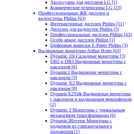
Аксессуары для дисплеев LG
[1]
Коммерческие телевизоры LG
[23]
Профессиональные ЖК дисплеи и
видеостены Philips
[63]
Интерактивные дисплеи Philips
[11]
Дисплеи для видеостен Philips
[5]
Профессиональные дисплеи Philips
[43]
Особо яркие дисплеи Philips
[1]
Цифровые вывески E-Paper Philips
[3]
Выдвижные мониторы Arthur Holm
[63]
Dynamic 1Н Складные мониторы
[3]
DB2 и DB3 Выдвижные мониторы с
наклоном
[6]
Dynamic2 Выдвижные мониторы с
наклоном
[3]
Dynamic X2 Выдвижные мониторы с
наклоном
[8]
DynamicX2Talk Выдвижные мониторы
с наклоном и выдвижным микрофоном
[2]
Dynamic 3 Мониторы с уникальным
механизмом трансформации
[6]
Dynamic3Reverse Мониторы с
подъемом из горизонтального
положения
[1]