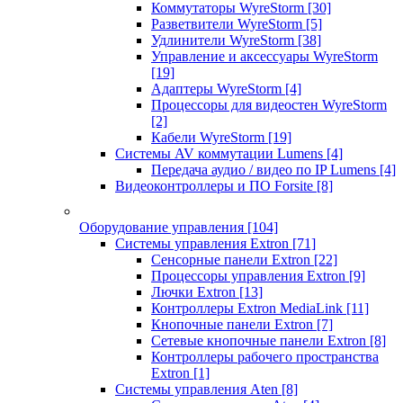
Коммутаторы WyreStorm
[30]
Разветвители WyreStorm
[5]
Удлинители WyreStorm
[38]
Управление и аксессуары WyreStorm
[19]
Адаптеры WyreStorm
[4]
Процессоры для видеостен WyreStorm
[2]
Кабели WyreStorm
[19]
Системы AV коммутации Lumens
[4]
Передача аудио / видео по IP Lumens
[4]
Видеоконтроллеры и ПО Forsite
[8]
Оборудование управления
[104]
Системы управления Extron
[71]
Сенсорные панели Extron
[22]
Процессоры управления Extron
[9]
Лючки Extron
[13]
Контроллеры Extron MediaLink
[11]
Кнопочные панели Extron
[7]
Сетевые кнопочные панели Extron
[8]
Контроллеры рабочего пространства
Extron
[1]
Системы управления Aten
[8]