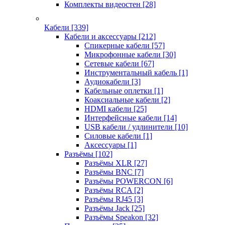
Комплекты видеостен
[28]
Кабели
[339]
Кабели и аксессуары
[212]
Спикерные кабели
[57]
Микрофонные кабели
[30]
Сетевые кабели
[67]
Инструментальный кабель
[1]
Аудиокабели
[3]
Кабельные оплетки
[1]
Коаксиальные кабели
[2]
HDMI кабели
[25]
Интерфейсные кабели
[14]
USB кабели / удлинители
[10]
Силовые кабели
[1]
Аксессуары
[1]
Разъёмы
[102]
Разъёмы XLR
[27]
Разъёмы BNC
[7]
Разъёмы POWERCON
[6]
Разъёмы RCA
[2]
Разъёмы RJ45
[3]
Разъёмы Jack
[25]
Разъёмы Speakon
[32]