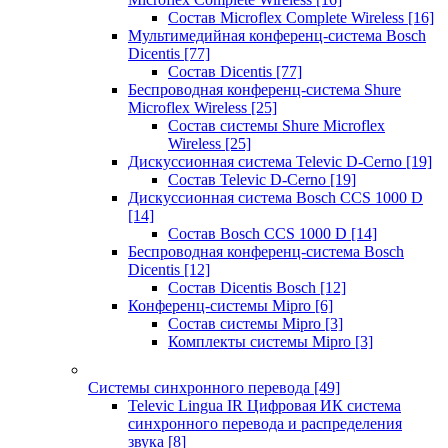
Состав Microflex Complete Wireless
[16]
Мультимедийная конференц-система Bosch
Dicentis
[77]
Состав Dicentis
[77]
Беспроводная конференц-система Shure
Microflex Wireless
[25]
Состав системы Shure Microflex
Wireless
[25]
Дискуссионная система Televic D-Cerno
[19]
Состав Televic D-Cerno
[19]
Дискуссионная система Bosch CCS 1000 D
[14]
Состав Bosch CCS 1000 D
[14]
Беспроводная конференц-система Bosch
Dicentis
[12]
Состав Dicentis Bosch
[12]
Конференц-системы Mipro
[6]
Состав системы Mipro
[3]
Комплекты системы Mipro
[3]
Системы синхронного перевода
[49]
Televic Lingua IR Цифровая ИК система
синхронного перевода и распределения
звука
[8]