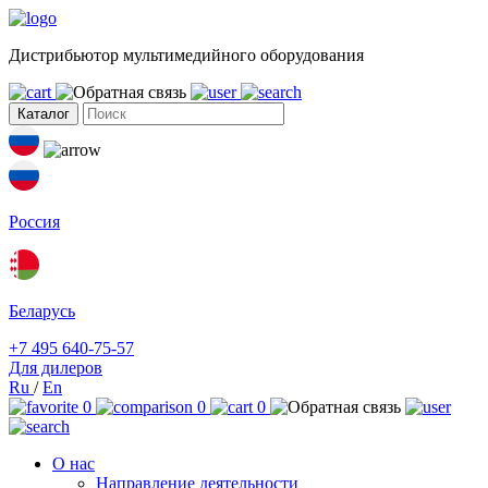
Дистрибьютор мультимедийного оборудования
Каталог
Россия
Беларусь
+7 495 640-75-57
Для дилеров
Ru
/
En
0
0
0
О нас
Направление деятельности