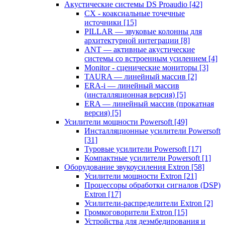
Акустические системы DS Proaudio
[42]
CX - коаксиальные точечные
источники
[15]
PILLAR — звуковые колонны для
архитектурной интеграции
[8]
ANT — активные акустические
системы со встроенным усилением
[4]
Monitor - сценические мониторы
[3]
TAURA — линейный массив
[2]
ERA-i — линейный массив
(инсталляционная версия)
[5]
ERA — линейный массив (прокатная
версия)
[5]
Усилители мощности Powersoft
[49]
Инсталляционные усилители Powersoft
[31]
Туровые усилители Powersoft
[17]
Компактные усилители Powersoft
[1]
Оборудование звукоусиления Extron
[58]
Усилители мощности Extron
[21]
Процессоры обработки сигналов (DSP)
Extron
[17]
Усилители-распределители Extron
[2]
Громкоговорители Extron
[15]
Устройства для деэмбедирования и