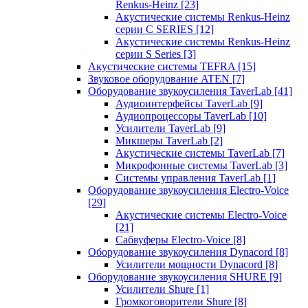
Renkus-Heinz
[23]
Акустические системы Renkus-Heinz
серии C SERIES
[12]
Акустические системы Renkus-Heinz
серии S Series
[3]
Акустические системы TEFRA
[15]
Звуковое оборудование ATEN
[7]
Оборудование звукоусиления TaverLab
[41]
Аудиоинтерфейсы TaverLab
[9]
Аудиопроцессоры TaverLab
[10]
Усилители TaverLab
[9]
Микшеры TaverLab
[2]
Акустические системы TaverLab
[7]
Микрофонные системы TaverLab
[3]
Системы управления TaverLab
[1]
Оборудование звукоусиления Electro-Voice
[29]
Акустические системы Electro-Voice
[21]
Сабвуферы Electro-Voice
[8]
Оборудование звукоусиления Dynacord
[8]
Усилители мощности Dynacord
[8]
Оборудование звукоусиления SHURE
[9]
Усилители Shure
[1]
Громкоговорители Shure
[8]