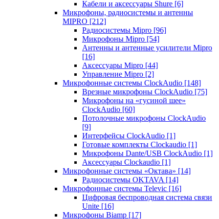
Кабели и аксессуары Shure
[6]
Микрофоны, радиосистемы и антенны
MIPRO
[212]
Радиосистемы Mipro
[96]
Микрофоны Mipro
[54]
Антенны и антенные усилители Mipro
[16]
Аксессуары Mipro
[44]
Управление Mipro
[2]
Микрофонные системы ClockAudio
[148]
Врезные микрофоны ClockAudio
[75]
Микрофоны на «гусиной шее»
ClockAudio
[60]
Потолочные микрофоны ClockAudio
[9]
Интерфейсы ClockAudio
[1]
Готовые комплекты Clockaudio
[1]
Микрофоны Dante/USB ClockAudio
[1]
Аксессуары Clockaudio
[1]
Микрофонные системы «Октава»
[14]
Радиосистемы OKTAVA
[14]
Микрофонные системы Televic
[16]
Цифровая беспроводная система связи
Unite
[16]
Микрофоны Biamp
[17]