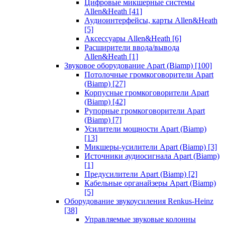
Цифровые микшерные системы
Allen&Heath
[41]
Аудиоинтерфейсы, карты Allen&Heath
[5]
Аксессуары Allen&Heath
[6]
Расширители ввода/вывода
Allen&Heath
[1]
Звуковое оборудование Apart (Biamp)
[100]
Потолочные громкоговорители Apart
(Biamp)
[27]
Корпусные громкоговорители Apart
(Biamp)
[42]
Рупорные громкоговорители Apart
(Biamp)
[7]
Усилители мощности Apart (Biamp)
[13]
Микшеры-усилители Apart (Biamp)
[3]
Источники аудиосигнала Apart (Biamp)
[1]
Предусилители Apart (Biamp)
[2]
Кабельные органайзеры Apart (Biamp)
[5]
Оборудование звукоусиления Renkus-Heinz
[38]
Управляемые звуковые колонны