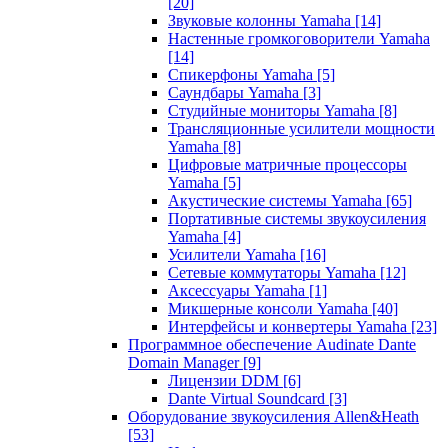
[20]
Звуковые колонны Yamaha
[14]
Настенные громкоговорители Yamaha
[14]
Спикерфоны Yamaha
[5]
Саундбары Yamaha
[3]
Студийные мониторы Yamaha
[8]
Трансляционные усилители мощности
Yamaha
[8]
Цифровые матричные процессоры
Yamaha
[5]
Акустические системы Yamaha
[65]
Портативные системы звукоусиления
Yamaha
[4]
Усилители Yamaha
[16]
Сетевые коммутаторы Yamaha
[12]
Аксессуары Yamaha
[1]
Микшерные консоли Yamaha
[40]
Интерфейсы и конвертеры Yamaha
[23]
Программное обеспечение Audinate Dante
Domain Manager
[9]
Лицензии DDM
[6]
Dante Virtual Soundcard
[3]
Оборудование звукоусиления Allen&Heath
[53]