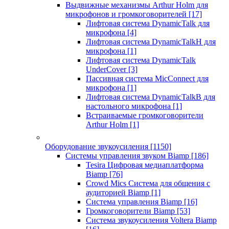
Выдвижные механизмы Arthur Holm для
микрофонов и громкоговорителей
[17]
Лифтовая система DynamicTalk для
микрофона
[4]
Лифтовая система DynamicTalkH для
микрофона
[1]
Лифтовая система DynamicTalk
UnderCover
[3]
Пассивная система MicConnect для
микрофона
[1]
Лифтовая система DynamicTalkB для
настольного микрофона
[1]
Встраиваемые громкоговорители
Arthur Holm
[1]
Оборудование звукоусиления
[1150]
Системы управления звуком Biamp
[186]
Tesira Цифровая медиаплатформа
Biamp
[76]
Crowd Mics Система для общения с
аудиторией Biamp
[1]
Система управления Biamp
[16]
Громкоговорители Biamp
[53]
Система звукоусиления Voltera Biamp