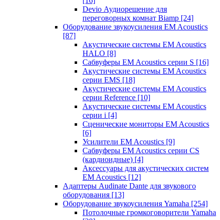
[16]
Devio Аудиорешение для
переговорных комнат Biamp
[24]
Оборудование звукоусиления EM Acoustics
[87]
Акустические системы EM Acoustics
HALO
[8]
Сабвуферы EM Acoustics серии S
[16]
Акустические системы EM Acoustics
серии EMS
[18]
Акустические системы EM Acoustics
серии Reference
[10]
Акустические системы EM Acoustics
серии i
[4]
Сценические мониторы EM Acoustics
[6]
Усилители EM Acoustics
[9]
Сабвуферы EM Acoustics серии CS
(кардиоидные)
[4]
Аксессуары для акустических систем
EM Acoustics
[12]
Адаптеры Audinate Dante для звукового
оборудования
[13]
Оборудование звукоусиления Yamaha
[254]
Потолочные громкоговорители Yamaha