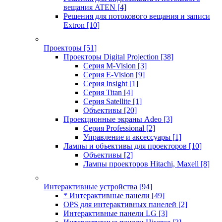
вещания ATEN
[4]
Решения для потокового вещания и записи
Extron
[10]
Проекторы
[51]
Проекторы Digital Projection
[38]
Серия M-Vision
[3]
Серия E-Vision
[9]
Серия Insight
[1]
Серия Titan
[4]
Серия Satellite
[1]
Объективы
[20]
Проекционные экраны Adeo
[3]
Серия Professional
[2]
Управление и аксессуары
[1]
Лампы и объективы для проекторов
[10]
Объективы
[2]
Лампы проекторов Hitachi, Maxell
[8]
Интерактивные устройства
[94]
* Интерактивные панели
[49]
OPS для интерактивных панелей
[2]
Интерактивные панели LG
[3]