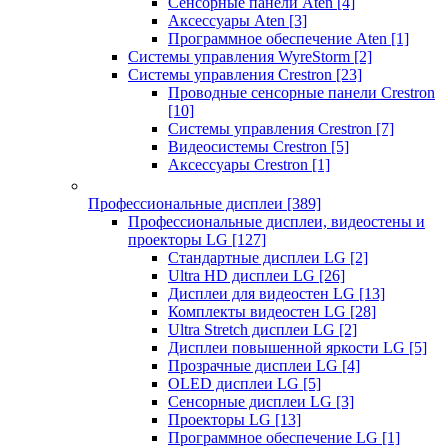
Сенсорные панели Aten
[4]
Аксессуары Aten
[3]
Программное обеспечение Aten
[1]
Системы управления WyreStorm
[2]
Системы управления Crestron
[23]
Проводные сенсорные панели Crestron
[10]
Системы управления Crestron
[7]
Видеосистемы Crestron
[5]
Аксессуары Crestron
[1]
Профессиональные дисплеи
[389]
Профессиональные дисплеи, видеостены и
проекторы LG
[127]
Стандартные дисплеи LG
[2]
Ultra HD дисплеи LG
[26]
Дисплеи для видеостен LG
[13]
Комплекты видеостен LG
[28]
Ultra Stretch дисплеи LG
[2]
Дисплеи повышенной яркости LG
[5]
Прозрачные дисплеи LG
[4]
OLED дисплеи LG
[5]
Сенсорные дисплеи LG
[3]
Проекторы LG
[13]
Программное обеспечение LG
[1]