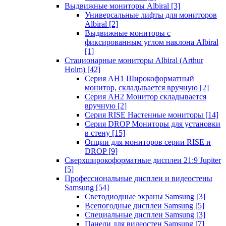
Выдвижные мониторы Albiral
[3]
Универсальные лифты для мониторов
Albiral
[2]
Выдвижные мониторы с
фиксированным углом наклона Albiral
[1]
Стационарные мониторы Albiral (Arthur
Holm)
[42]
Серия AH1 Широкоформатный
монитор, складывается вручную
[2]
Серия AH2 Монитор складывается
вручную
[2]
Серия RISE Настенные мониторы
[14]
Серия DROP Мониторы для установки
в стену
[15]
Опции для мониторов серии RISE и
DROP
[9]
Сверхширокоформатные дисплеи 21:9 Jupiter
[5]
Профессиональные дисплеи и видеостены
Samsung
[54]
Светодиодные экраны Samsung
[3]
Всепогодные дисплеи Samsung
[5]
Специальные дисплеи Samsung
[3]
Панели для видеостен Samsung
[7]