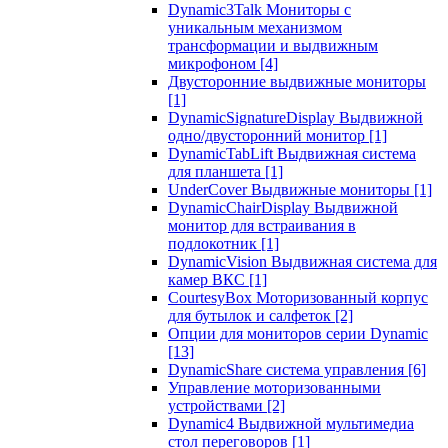
Dynamic3Talk Мониторы с
уникальным механизмом
трансформации и выдвижным
микрофоном
[4]
Двусторонние выдвижные мониторы
[1]
DynamicSignatureDisplay Выдвижной
одно/двусторонний монитор
[1]
DynamicTabLift Выдвижная система
для планшета
[1]
UnderCover Выдвижные мониторы
[1]
DynamicChairDisplay Выдвижной
монитор для встраивания в
подлокотник
[1]
DynamicVision Выдвижная система для
камер ВКС
[1]
CourtesyBox Моторизованный корпус
для бутылок и салфеток
[2]
Опции для мониторов серии Dynamic
[13]
DynamicShare система управления
[6]
Управление моторизованными
устройствами
[2]
Dynamic4 Выдвижной мультимедиа
стол переговоров
[1]