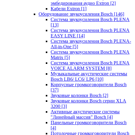
эмбедирования аудио Extron
[2]
Кабели Extron
[1]
Оборудование звукоусиления Bosch
[146]
Система звукоусиления Bosch PLENA
[13]
Система звукоусиления Bosch PLENA
EASY LINE
[14]
Система звукоусиления Bosch PLENA-
All-in-One
[5]
Система звукоусиления Bosch PLENA
Matrix
[5]
Система звукоусиления Bosch PLENA
VOICE ALARM SYSTEM
[8]
Музыкальные акустические системы
Bosch LB6/ LC6/ LP6
[10]
Корпусные громкоговорители Bosch
[37]
Звуковые колонки Bosch
[2]
Звуковые колонки Bosch серии XLA
3200
[3]
Активные акустические системы
"Линейный массив" Bosch
[4]
Панельные громкоговорители Bosch
[4]
Потолочные громкоговорители Bosch