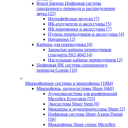
Bosch Integrus Цифровая система
синхронного перевода и распределения
звука
[25]
Интерфейсные модули
[7]
ИК-излучатели и аксессуары
[5]
ИК-приемники и аксессуары
[7]
Пульты переводчиков и аксессуары
[4]
Наушники
[2]
Кабины для переводчика
[6]
Закрытые кабины переводчиков
стандарта ISO 4043
[4]
Настольные кабины переводчиков
[2]
Цифровая ИК система синхронного
перевода Gonsin
[10]
Микрофонные системы и микрофоны
[1084]
Микрофоны, радиосистемы Shure
[660]
Аудиоэкосистема для конференций
Microflex Ecosystem
[55]
Экосистема Shure Stem
[6]
Микшеры и аудиопроцессоры Shure
[2]
Цифровая система Shure Axient Digital
[59]
Микрофоны Shure серии Microflex