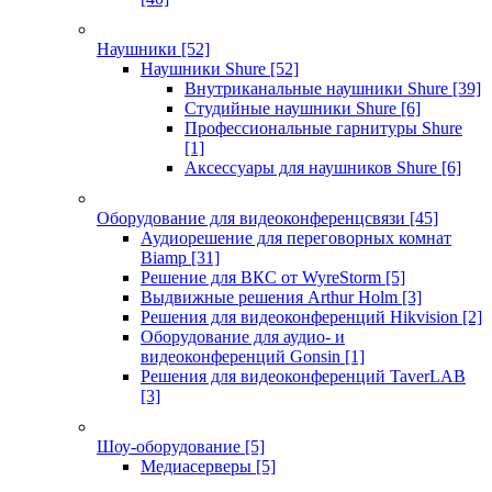
Наушники
[52]
Наушники Shure
[52]
Внутриканальные наушники Shure
[39]
Студийные наушники Shure
[6]
Профессиональные гарнитуры Shure
[1]
Аксессуары для наушников Shure
[6]
Оборудование для видеоконференцсвязи
[45]
Аудиорешение для переговорных комнат
Biamp
[31]
Решение для ВКС от WyreStorm
[5]
Выдвижные решения Arthur Holm
[3]
Решения для видеоконференций Hikvision
[2]
Оборудование для аудио- и
видеоконференций Gonsin
[1]
Решения для видеоконференций TaverLAB
[3]
Шоу-оборудование
[5]
Медиасерверы
[5]