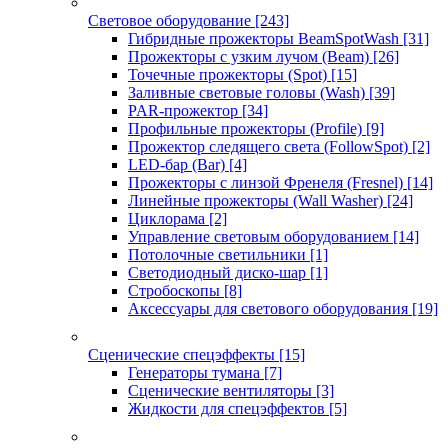
Световое оборудование
[243]
Гибридные прожекторы BeamSpotWash
[31]
Прожекторы с узким лучом (Beam)
[26]
Точечные прожекторы (Spot)
[15]
Заливные световые головы (Wash)
[39]
PAR-прожектор
[34]
Профильные прожекторы (Profile)
[9]
Прожектор следящего света (FollowSpot)
[2]
LED-бар (Bar)
[4]
Прожекторы с линзой Френеля (Fresnel)
[14]
Линейные прожекторы (Wall Washer)
[24]
Циклорама
[2]
Управление световым оборудованием
[14]
Потолочные светильники
[1]
Светодиодный диско-шар
[1]
Стробоскопы
[8]
Аксессуары для светового оборудования
[19]
Сценические спецэффекты
[15]
Генераторы тумана
[7]
Сценические вентиляторы
[3]
Жидкости для спецэффектов
[5]