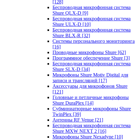
[128]
Беспроводная микрофонная система
Shure QLX-D
[9]
Беспроводная микрофонная система
Shure ULX-D
[10]
Беспроводная микрофонная система
Shure BLX-R
[32]
Системы персонального мониторинга
[16]
Проводные микрофоны Shure
[62]
Программное обеспечение Shure
[3]
Беспроводная микрофонная система
Shure SLX-D
[34]
Микрофоны Shure Motiv Digital для
записи и трансляций
[17]
Аксессуары для микрофонов Shure
[121]
Головные и петличные микрофоны
Shure DuraPlex
[14]
Субминиатюрные микрофоны Shure
TwinPlex
[39]
Антенны RF Venue
[21]
Беспроводная микрофонная система
Shure MXW NEXT 2
[16]
Микрофоны Shure Nexadyne
[10]