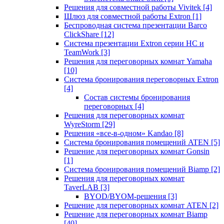
Решения для совместной работы Vivitek
[4]
Шлюз для совместной работы Extron
[1]
Беспроводная система презентации Barco
ClickShare
[12]
Система презентации Extron серии HC и
TeamWork
[3]
Решения для переговорных комнат Yamaha
[10]
Система бронирования переговорных Extron
[4]
Состав системы бронирования
переговорных
[4]
Решения для переговорных комнат
WyreStorm
[29]
Решения «все-в-одном» Kandao
[8]
Система бронирования помещений ATEN
[5]
Решение для переговорных комнат Gonsin
[1]
Система бронирования помещений Biamp
[2]
Решения для переговорных комнат
TaverLAB
[3]
BYOD/BYOM-решения
[3]
Решение для переговорных комнат ATEN
[2]
Решение для переговорных комнат Biamp
[40]