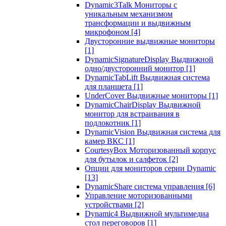
Dynamic3Talk Мониторы с
уникальным механизмом
трансформации и выдвижным
микрофоном
[4]
Двусторонние выдвижные мониторы
[1]
DynamicSignatureDisplay Выдвижной
одно/двусторонний монитор
[1]
DynamicTabLift Выдвижная система
для планшета
[1]
UnderCover Выдвижные мониторы
[1]
DynamicChairDisplay Выдвижной
монитор для встраивания в
подлокотник
[1]
DynamicVision Выдвижная система для
камер ВКС
[1]
CourtesyBox Моторизованный корпус
для бутылок и салфеток
[2]
Опции для мониторов серии Dynamic
[13]
DynamicShare система управления
[6]
Управление моторизованными
устройствами
[2]
Dynamic4 Выдвижной мультимедиа
стол переговоров
[1]