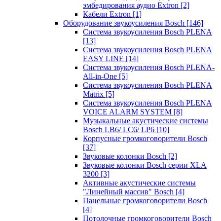
эмбедирования аудио Extron
[2]
Кабели Extron
[1]
Оборудование звукоусиления Bosch
[146]
Система звукоусиления Bosch PLENA
[13]
Система звукоусиления Bosch PLENA
EASY LINE
[14]
Система звукоусиления Bosch PLENA-
All-in-One
[5]
Система звукоусиления Bosch PLENA
Matrix
[5]
Система звукоусиления Bosch PLENA
VOICE ALARM SYSTEM
[8]
Музыкальные акустические системы
Bosch LB6/ LC6/ LP6
[10]
Корпусные громкоговорители Bosch
[37]
Звуковые колонки Bosch
[2]
Звуковые колонки Bosch серии XLA
3200
[3]
Активные акустические системы
"Линейный массив" Bosch
[4]
Панельные громкоговорители Bosch
[4]
Потолочные громкоговорители Bosch