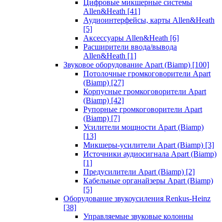
Цифровые микшерные системы
Allen&Heath
[41]
Аудиоинтерфейсы, карты Allen&Heath
[5]
Аксессуары Allen&Heath
[6]
Расширители ввода/вывода
Allen&Heath
[1]
Звуковое оборудование Apart (Biamp)
[100]
Потолочные громкоговорители Apart
(Biamp)
[27]
Корпусные громкоговорители Apart
(Biamp)
[42]
Рупорные громкоговорители Apart
(Biamp)
[7]
Усилители мощности Apart (Biamp)
[13]
Микшеры-усилители Apart (Biamp)
[3]
Источники аудиосигнала Apart (Biamp)
[1]
Предусилители Apart (Biamp)
[2]
Кабельные органайзеры Apart (Biamp)
[5]
Оборудование звукоусиления Renkus-Heinz
[38]
Управляемые звуковые колонны