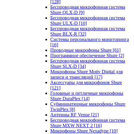
[128]
Беспроводная микрофонная система
Shure QLX-D
[9]
Беспроводная микрофонная система
Shure ULX-D
[10]
Беспроводная микрофонная система
Shure BLX-R
[32]
Системы персонального мониторинга
[16]
Проводные микрофоны Shure
[61]
Программное обеспечение Shure
[2]
Беспроводная микрофонная система
Shure SLX-D
[34]
Микрофоны Shure Motiv Digital для
записи и трансляций
[17]
Аксессуары для микрофонов Shure
[121]
Головные и петличные микрофоны
Shure DuraPlex
[14]
Субминиатюрные микрофоны Shure
TwinPlex
[8]
Антенны RF Venue
[21]
Беспроводная микрофонная система
Shure MXW NEXT 2
[16]
Микрофоны Shure Nexadyne
[10]