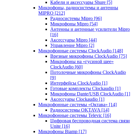
Кабели и аксессуары Shure
[5]
Микрофоны, радиосистемы и антенны
MIPRO
[212]
Радиосистемы Mipro
[96]
Микрофоны Mipro
[54]
Антенны и антенные усилители Mipro
[16]
Аксессуары Mipro
[44]
Управление Mipro
[2]
Микрофонные системы ClockAudio
[148]
Врезные микрофоны ClockAudio
[75]
Микрофоны на «гусиной шее»
ClockAudio
[60]
Потолочные микрофоны ClockAudio
[9]
Интерфейсы ClockAudio
[1]
Готовые комплекты Clockaudio
[1]
Микрофоны Dante/USB ClockAudio
[1]
Аксессуары Clockaudio
[1]
Микрофонные системы «Октава»
[14]
Радиосистемы OKTAVA
[14]
Микрофонные системы Televic
[16]
Цифровая беспроводная система связи
Unite
[16]
Микрофоны Biamp
[17]