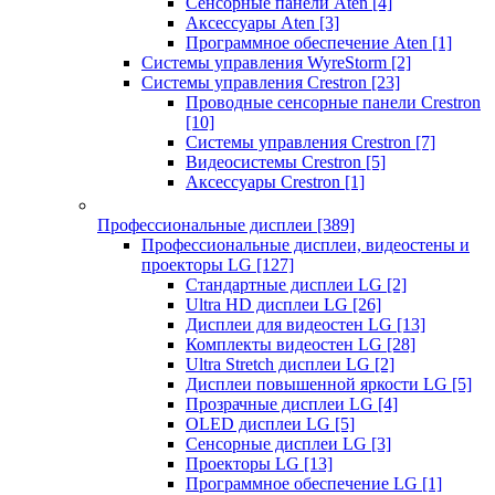
Сенсорные панели Aten
[4]
Аксессуары Aten
[3]
Программное обеспечение Aten
[1]
Системы управления WyreStorm
[2]
Системы управления Crestron
[23]
Проводные сенсорные панели Crestron
[10]
Системы управления Crestron
[7]
Видеосистемы Crestron
[5]
Аксессуары Crestron
[1]
Профессиональные дисплеи
[389]
Профессиональные дисплеи, видеостены и
проекторы LG
[127]
Стандартные дисплеи LG
[2]
Ultra HD дисплеи LG
[26]
Дисплеи для видеостен LG
[13]
Комплекты видеостен LG
[28]
Ultra Stretch дисплеи LG
[2]
Дисплеи повышенной яркости LG
[5]
Прозрачные дисплеи LG
[4]
OLED дисплеи LG
[5]
Сенсорные дисплеи LG
[3]
Проекторы LG
[13]
Программное обеспечение LG
[1]