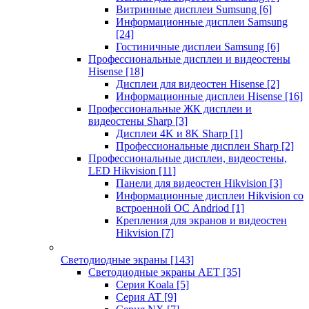
Витринные дисплеи Sumsung
[6]
Информационные дисплеи Samsung
[24]
Гостиничные дисплеи Samsung
[6]
Профессиональные дисплеи и видеостены
Hisense
[18]
Дисплеи для видеостен Hisense
[2]
Информационные дисплеи Hisense
[16]
Профессиональные ЖК дисплеи и
видеостены Sharp
[3]
Дисплеи 4K и 8K Sharp
[1]
Профессиональные дисплеи Sharp
[2]
Профессиональные дисплеи, видеостены,
LED Hikvision
[11]
Панели для видеостен Hikvision
[3]
Информационные дисплеи Hikvision со
встроенной ОС Andriod
[1]
Крепления для экранов и видеостен
Hikvision
[7]
Светодиодные экраны
[143]
Светодиодные экраны AET
[35]
Cерия Koala
[5]
Серия AT
[9]