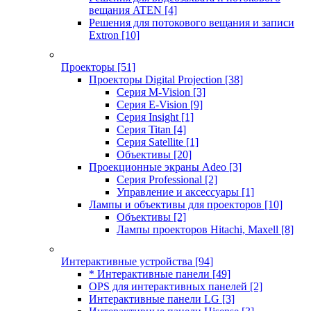
вещания ATEN
[4]
Решения для потокового вещания и записи
Extron
[10]
Проекторы
[51]
Проекторы Digital Projection
[38]
Серия M-Vision
[3]
Серия E-Vision
[9]
Серия Insight
[1]
Серия Titan
[4]
Серия Satellite
[1]
Объективы
[20]
Проекционные экраны Adeo
[3]
Серия Professional
[2]
Управление и аксессуары
[1]
Лампы и объективы для проекторов
[10]
Объективы
[2]
Лампы проекторов Hitachi, Maxell
[8]
Интерактивные устройства
[94]
* Интерактивные панели
[49]
OPS для интерактивных панелей
[2]
Интерактивные панели LG
[3]