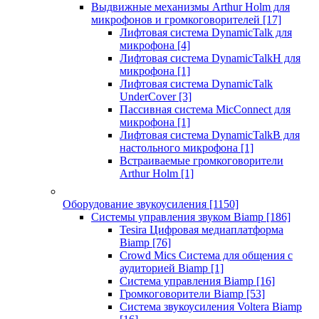
Выдвижные механизмы Arthur Holm для
микрофонов и громкоговорителей
[17]
Лифтовая система DynamicTalk для
микрофона
[4]
Лифтовая система DynamicTalkH для
микрофона
[1]
Лифтовая система DynamicTalk
UnderCover
[3]
Пассивная система MicConnect для
микрофона
[1]
Лифтовая система DynamicTalkB для
настольного микрофона
[1]
Встраиваемые громкоговорители
Arthur Holm
[1]
Оборудование звукоусиления
[1150]
Системы управления звуком Biamp
[186]
Tesira Цифровая медиаплатформа
Biamp
[76]
Crowd Mics Система для общения с
аудиторией Biamp
[1]
Система управления Biamp
[16]
Громкоговорители Biamp
[53]
Система звукоусиления Voltera Biamp