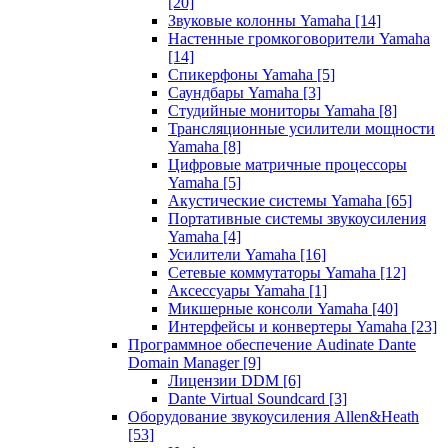
[20]
Звуковые колонны Yamaha
[14]
Настенные громкоговорители Yamaha
[14]
Спикерфоны Yamaha
[5]
Саундбары Yamaha
[3]
Студийные мониторы Yamaha
[8]
Трансляционные усилители мощности
Yamaha
[8]
Цифровые матричные процессоры
Yamaha
[5]
Акустические системы Yamaha
[65]
Портативные системы звукоусиления
Yamaha
[4]
Усилители Yamaha
[16]
Сетевые коммутаторы Yamaha
[12]
Аксессуары Yamaha
[1]
Микшерные консоли Yamaha
[40]
Интерфейсы и конвертеры Yamaha
[23]
Программное обеспечение Audinate Dante
Domain Manager
[9]
Лицензии DDM
[6]
Dante Virtual Soundcard
[3]
Оборудование звукоусиления Allen&Heath
[53]