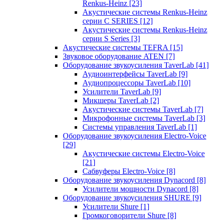
Renkus-Heinz
[23]
Акустические системы Renkus-Heinz
серии C SERIES
[12]
Акустические системы Renkus-Heinz
серии S Series
[3]
Акустические системы TEFRA
[15]
Звуковое оборудование ATEN
[7]
Оборудование звукоусиления TaverLab
[41]
Аудиоинтерфейсы TaverLab
[9]
Аудиопроцессоры TaverLab
[10]
Усилители TaverLab
[9]
Микшеры TaverLab
[2]
Акустические системы TaverLab
[7]
Микрофонные системы TaverLab
[3]
Системы управления TaverLab
[1]
Оборудование звукоусиления Electro-Voice
[29]
Акустические системы Electro-Voice
[21]
Сабвуферы Electro-Voice
[8]
Оборудование звукоусиления Dynacord
[8]
Усилители мощности Dynacord
[8]
Оборудование звукоусиления SHURE
[9]
Усилители Shure
[1]
Громкоговорители Shure
[8]