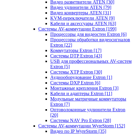
Видео разветвители ATEN
[30]
Видео удлинители ATEN
[79]
Видео конвертеры ATEN
[31]
KVM-переключатели ATEN
[9]
Кабели и аксессуары ATEN
[63]
Системы AV-коммутации Extron
[199]
Процессоры для видеостен Extron
[6]
Процессоры обработки видеосигналов
Extron
[22]
Коммутаторы Extron
[17]
Системы DTP Extron
[43]
USB для профессиональных AV-систем
Extron
[5]
Системы XTP Extron
[30]
Аудиооборудование Extron
[1]
Системы DXP Extron
[6]
Монтажные крепления Extron
[3]
Кабели и адаптеры Extron
[11]
Модульные матричные коммутаторы
Extron
[7]
Оптоволоконные удлинители Extron
[20]
Системы NAV Pro Extron
[28]
Системы AV-коммутации WyreStorm
[152]
Видео по IP WyreStorm
[35]