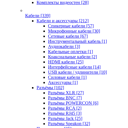
Комплекты видеостен
[28]
Кабели
[339]
Кабели и аксессуары
[212]
Спикерные кабели
[57]
Микрофонные кабели
[30]
Сетевые кабели
[67]
Инструментальный кабель
[1]
Аудиокабели
[3]
Кабельные оплетки
[1]
Коаксиальные кабели
[2]
HDMI кабели
[25]
Интерфейсные кабели
[14]
USB кабели / удлинители
[10]
Силовые кабели
[1]
Аксессуары
[1]
Разъёмы
[102]
Разъёмы XLR
[27]
Разъёмы BNC
[7]
Разъёмы POWERCON
[6]
Разъёмы RCA
[2]
Разъёмы RJ45
[3]
Разъёмы Jack
[25]
Разъёмы Speakon
[32]