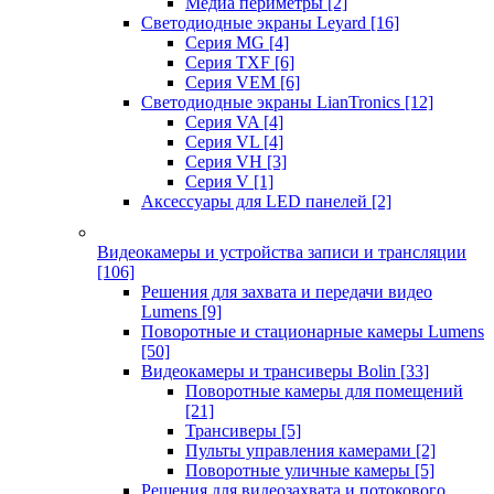
Медиа периметры
[2]
Светодиодные экраны Leyard
[16]
Серия MG
[4]
Серия TXF
[6]
Серия VEM
[6]
Светодиодные экраны LianTronics
[12]
Серия VA
[4]
Серия VL
[4]
Серия VH
[3]
Серия V
[1]
Аксессуары для LED панелей
[2]
Видеокамеры и устройства записи и трансляции
[106]
Решения для захвата и передачи видео
Lumens
[9]
Поворотные и стационарные камеры Lumens
[50]
Видеокамеры и трансиверы Bolin
[33]
Поворотные камеры для помещений
[21]
Трансиверы
[5]
Пульты управления камерами
[2]
Поворотные уличные камеры
[5]
Решения для видеозахвата и потокового