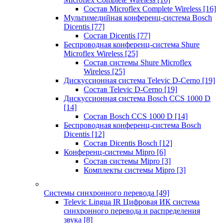
Состав Microflex Complete Wireless
[16]
Мультимедийная конференц-система Bosch
Dicentis
[77]
Состав Dicentis
[77]
Беспроводная конференц-система Shure
Microflex Wireless
[25]
Состав системы Shure Microflex
Wireless
[25]
Дискуссионная система Televic D-Cerno
[19]
Состав Televic D-Cerno
[19]
Дискуссионная система Bosch CCS 1000 D
[14]
Состав Bosch CCS 1000 D
[14]
Беспроводная конференц-система Bosch
Dicentis
[12]
Состав Dicentis Bosch
[12]
Конференц-системы Mipro
[6]
Состав системы Mipro
[3]
Комплекты системы Mipro
[3]
Системы синхронного перевода
[49]
Televic Lingua IR Цифровая ИК система
синхронного перевода и распределения
звука
[8]