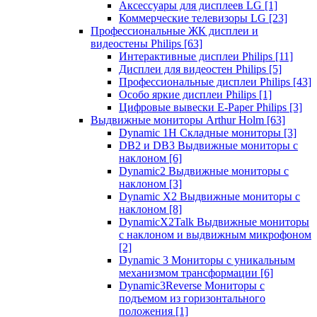
Аксессуары для дисплеев LG
[1]
Коммерческие телевизоры LG
[23]
Профессиональные ЖК дисплеи и
видеостены Philips
[63]
Интерактивные дисплеи Philips
[11]
Дисплеи для видеостен Philips
[5]
Профессиональные дисплеи Philips
[43]
Особо яркие дисплеи Philips
[1]
Цифровые вывески E-Paper Philips
[3]
Выдвижные мониторы Arthur Holm
[63]
Dynamic 1Н Складные мониторы
[3]
DB2 и DB3 Выдвижные мониторы с
наклоном
[6]
Dynamic2 Выдвижные мониторы с
наклоном
[3]
Dynamic X2 Выдвижные мониторы с
наклоном
[8]
DynamicX2Talk Выдвижные мониторы
с наклоном и выдвижным микрофоном
[2]
Dynamic 3 Мониторы с уникальным
механизмом трансформации
[6]
Dynamic3Reverse Мониторы с
подъемом из горизонтального
положения
[1]