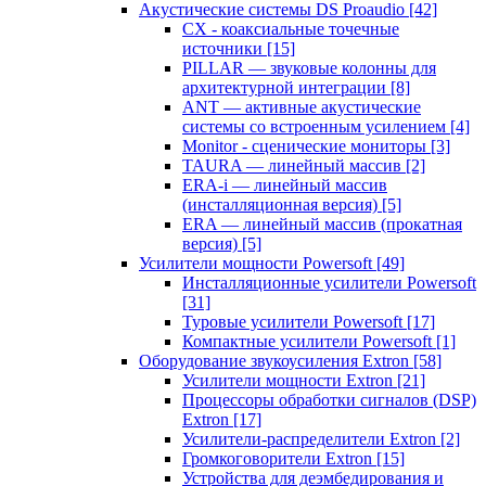
Акустические системы DS Proaudio
[42]
CX - коаксиальные точечные
источники
[15]
PILLAR — звуковые колонны для
архитектурной интеграции
[8]
ANT — активные акустические
системы со встроенным усилением
[4]
Monitor - сценические мониторы
[3]
TAURA — линейный массив
[2]
ERA-i — линейный массив
(инсталляционная версия)
[5]
ERA — линейный массив (прокатная
версия)
[5]
Усилители мощности Powersoft
[49]
Инсталляционные усилители Powersoft
[31]
Туровые усилители Powersoft
[17]
Компактные усилители Powersoft
[1]
Оборудование звукоусиления Extron
[58]
Усилители мощности Extron
[21]
Процессоры обработки сигналов (DSP)
Extron
[17]
Усилители-распределители Extron
[2]
Громкоговорители Extron
[15]
Устройства для деэмбедирования и