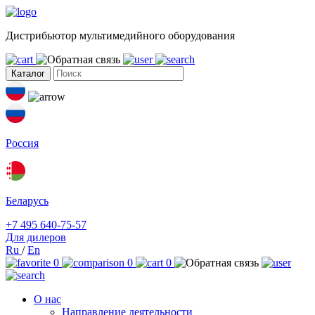
Дистрибьютор мультимедийного оборудования
Каталог
Россия
Беларусь
+7 495 640-75-57
Для дилеров
Ru
/
En
0
0
0
О нас
Направление деятельности