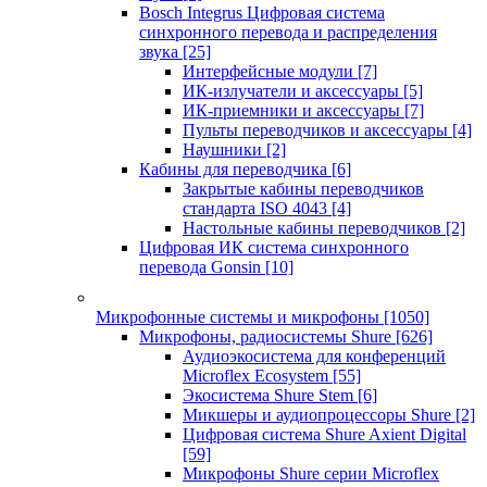
Bosch Integrus Цифровая система
синхронного перевода и распределения
звука
[25]
Интерфейсные модули
[7]
ИК-излучатели и аксессуары
[5]
ИК-приемники и аксессуары
[7]
Пульты переводчиков и аксессуары
[4]
Наушники
[2]
Кабины для переводчика
[6]
Закрытые кабины переводчиков
стандарта ISO 4043
[4]
Настольные кабины переводчиков
[2]
Цифровая ИК система синхронного
перевода Gonsin
[10]
Микрофонные системы и микрофоны
[1050]
Микрофоны, радиосистемы Shure
[626]
Аудиоэкосистема для конференций
Microflex Ecosystem
[55]
Экосистема Shure Stem
[6]
Микшеры и аудиопроцессоры Shure
[2]
Цифровая система Shure Axient Digital
[59]
Микрофоны Shure серии Microflex