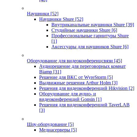
Наушники
[52]
Наушники Shure
[52]
Внутриканальные наушники Shure
[39]
Студийные наушники Shure
[6]
Профессиональные гарнитуры Shure
[1]
Аксессуары для наушников Shure
[6]
Оборудование для видеоконференцсвязи
[45]
Аудиорешение для переговорных комнат
Biamp
[31]
Решение для ВКС от WyreStorm
[5]
Выдвижные решения Arthur Holm
[3]
Решения для видеоконференций Hikvision
[2]
Оборудование для аудио- и
видеоконференций Gonsin
[1]
Решения для видеоконференций TaverLAB
[3]
Шоу-оборудование
[5]
Медиасерверы
[5]