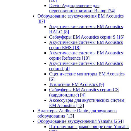
[16]
Devio Аудиорешение для
переговорных комнат Biamp
[24]
Оборудование звукоусиления EM Acoustics
[87]
Акустические системы EM Acoustics
HALO
[8]
Сабвуферы EM Acoustics серии S
[16]
Акустические системы EM Acoustics
серии EMS
[18]
Акустические системы EM Acoustics
серии Reference
[10]
Акустические системы EM Acoustics
серии i
[4]
Сценические мониторы EM Acoustics
[6]
Усилители EM Acoustics
[9]
Сабвуферы EM Acoustics серии CS
(кардиоидные)
[4]
Аксессуары для акустических систем
EM Acoustics
[12]
Адаптеры Audinate Dante для звукового
оборудования
[13]
Оборудование звукоусиления Yamaha
[254]
Потолочные громкоговорители Yamaha