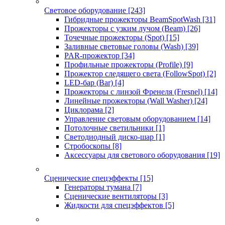
Световое оборудование
[243]
Гибридные прожекторы BeamSpotWash
[31]
Прожекторы с узким лучом (Beam)
[26]
Точечные прожекторы (Spot)
[15]
Заливные световые головы (Wash)
[39]
PAR-прожектор
[34]
Профильные прожекторы (Profile)
[9]
Прожектор следящего света (FollowSpot)
[2]
LED-бар (Bar)
[4]
Прожекторы с линзой Френеля (Fresnel)
[14]
Линейные прожекторы (Wall Washer)
[24]
Циклорама
[2]
Управление световым оборудованием
[14]
Потолочные светильники
[1]
Светодиодный диско-шар
[1]
Стробоскопы
[8]
Аксессуары для светового оборудования
[19]
Сценические спецэффекты
[15]
Генераторы тумана
[7]
Сценические вентиляторы
[3]
Жидкости для спецэффектов
[5]