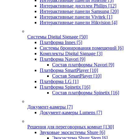
Интерактивные панели Hisense
[3]
Интерактивные дисплеи Philips
[12]
Интерактивные панели Samsung
[20]
Интерактивные панели Vivitek
[1]
Интерактивные панели Hikvision
[4]
Системы Digital Signage
[50]
Платформа Innes
[5]
Системы бронирования помещений
[6]
Комплекты Digital Signage
[3]
Платформа Navori
[9]
Состав платформы Navori
[9]
Платформа SmartPlayer
[10]
Состав SmartPlayer
[10]
Платформа LG
[1]
Платформа Spinetix
[16]
Состав платформы Spinetix
[16]
Документ-камеры
[7]
Документ-камеры Lumens
[7]
Решения для переговорных комнат
[130]
Звуковые экосистемы Shure
[6]
Экосистема Shure Stem
[6]