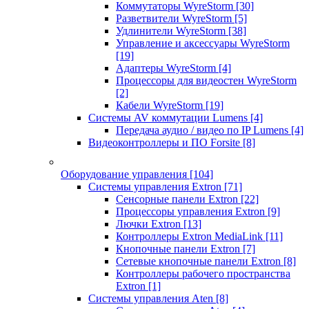
Коммутаторы WyreStorm
[30]
Разветвители WyreStorm
[5]
Удлинители WyreStorm
[38]
Управление и аксессуары WyreStorm
[19]
Адаптеры WyreStorm
[4]
Процессоры для видеостен WyreStorm
[2]
Кабели WyreStorm
[19]
Системы AV коммутации Lumens
[4]
Передача аудио / видео по IP Lumens
[4]
Видеоконтроллеры и ПО Forsite
[8]
Оборудование управления
[104]
Системы управления Extron
[71]
Сенсорные панели Extron
[22]
Процессоры управления Extron
[9]
Лючки Extron
[13]
Контроллеры Extron MediaLink
[11]
Кнопочные панели Extron
[7]
Сетевые кнопочные панели Extron
[8]
Контроллеры рабочего пространства
Extron
[1]
Системы управления Aten
[8]