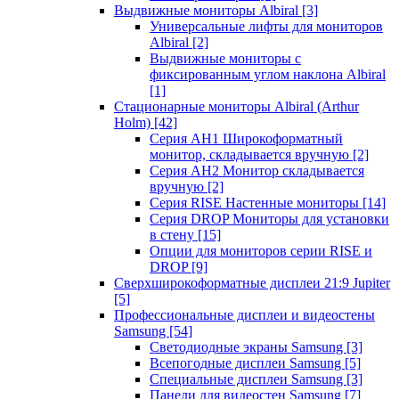
Выдвижные мониторы Albiral
[3]
Универсальные лифты для мониторов
Albiral
[2]
Выдвижные мониторы с
фиксированным углом наклона Albiral
[1]
Стационарные мониторы Albiral (Arthur
Holm)
[42]
Серия AH1 Широкоформатный
монитор, складывается вручную
[2]
Серия AH2 Монитор складывается
вручную
[2]
Серия RISE Настенные мониторы
[14]
Серия DROP Мониторы для установки
в стену
[15]
Опции для мониторов серии RISE и
DROP
[9]
Сверхширокоформатные дисплеи 21:9 Jupiter
[5]
Профессиональные дисплеи и видеостены
Samsung
[54]
Светодиодные экраны Samsung
[3]
Всепогодные дисплеи Samsung
[5]
Специальные дисплеи Samsung
[3]
Панели для видеостен Samsung
[7]