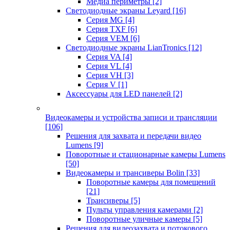
Медиа периметры
[2]
Светодиодные экраны Leyard
[16]
Серия MG
[4]
Серия TXF
[6]
Серия VEM
[6]
Светодиодные экраны LianTronics
[12]
Серия VA
[4]
Серия VL
[4]
Серия VH
[3]
Серия V
[1]
Аксессуары для LED панелей
[2]
Видеокамеры и устройства записи и трансляции
[106]
Решения для захвата и передачи видео
Lumens
[9]
Поворотные и стационарные камеры Lumens
[50]
Видеокамеры и трансиверы Bolin
[33]
Поворотные камеры для помещений
[21]
Трансиверы
[5]
Пульты управления камерами
[2]
Поворотные уличные камеры
[5]
Решения для видеозахвата и потокового