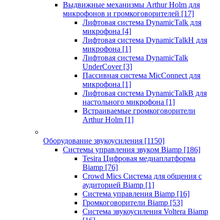
Выдвижные механизмы Arthur Holm для
микрофонов и громкоговорителей
[17]
Лифтовая система DynamicTalk для
микрофона
[4]
Лифтовая система DynamicTalkH для
микрофона
[1]
Лифтовая система DynamicTalk
UnderCover
[3]
Пассивная система MicConnect для
микрофона
[1]
Лифтовая система DynamicTalkB для
настольного микрофона
[1]
Встраиваемые громкоговорители
Arthur Holm
[1]
Оборудование звукоусиления
[1150]
Системы управления звуком Biamp
[186]
Tesira Цифровая медиаплатформа
Biamp
[76]
Crowd Mics Система для общения с
аудиторией Biamp
[1]
Система управления Biamp
[16]
Громкоговорители Biamp
[53]
Система звукоусиления Voltera Biamp