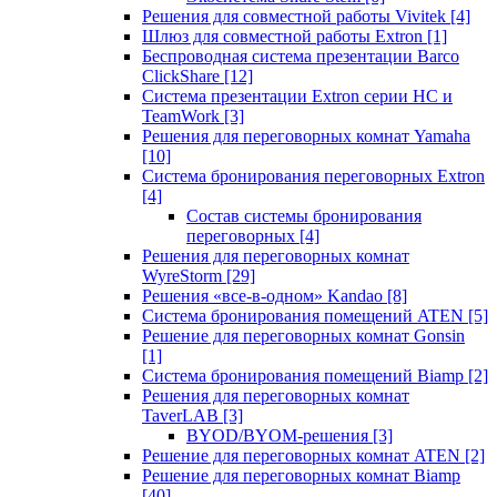
Решения для совместной работы Vivitek
[4]
Шлюз для совместной работы Extron
[1]
Беспроводная система презентации Barco
ClickShare
[12]
Система презентации Extron серии HC и
TeamWork
[3]
Решения для переговорных комнат Yamaha
[10]
Система бронирования переговорных Extron
[4]
Состав системы бронирования
переговорных
[4]
Решения для переговорных комнат
WyreStorm
[29]
Решения «все-в-одном» Kandao
[8]
Система бронирования помещений ATEN
[5]
Решение для переговорных комнат Gonsin
[1]
Система бронирования помещений Biamp
[2]
Решения для переговорных комнат
TaverLAB
[3]
BYOD/BYOM-решения
[3]
Решение для переговорных комнат ATEN
[2]
Решение для переговорных комнат Biamp
[40]