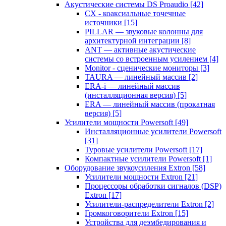
Акустические системы DS Proaudio
[42]
CX - коаксиальные точечные
источники
[15]
PILLAR — звуковые колонны для
архитектурной интеграции
[8]
ANT — активные акустические
системы со встроенным усилением
[4]
Monitor - сценические мониторы
[3]
TAURA — линейный массив
[2]
ERA-i — линейный массив
(инсталляционная версия)
[5]
ERA — линейный массив (прокатная
версия)
[5]
Усилители мощности Powersoft
[49]
Инсталляционные усилители Powersoft
[31]
Туровые усилители Powersoft
[17]
Компактные усилители Powersoft
[1]
Оборудование звукоусиления Extron
[58]
Усилители мощности Extron
[21]
Процессоры обработки сигналов (DSP)
Extron
[17]
Усилители-распределители Extron
[2]
Громкоговорители Extron
[15]
Устройства для деэмбедирования и