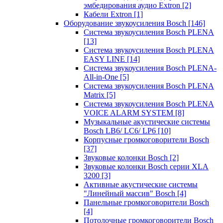
эмбедирования аудио Extron
[2]
Кабели Extron
[1]
Оборудование звукоусиления Bosch
[146]
Система звукоусиления Bosch PLENA
[13]
Система звукоусиления Bosch PLENA
EASY LINE
[14]
Система звукоусиления Bosch PLENA-
All-in-One
[5]
Система звукоусиления Bosch PLENA
Matrix
[5]
Система звукоусиления Bosch PLENA
VOICE ALARM SYSTEM
[8]
Музыкальные акустические системы
Bosch LB6/ LC6/ LP6
[10]
Корпусные громкоговорители Bosch
[37]
Звуковые колонки Bosch
[2]
Звуковые колонки Bosch серии XLA
3200
[3]
Активные акустические системы
"Линейный массив" Bosch
[4]
Панельные громкоговорители Bosch
[4]
Потолочные громкоговорители Bosch