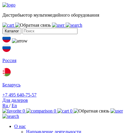
Дистрибьютор мультимедийного оборудования
Каталог
Россия
Беларусь
+7 495 640-75-57
Для дилеров
Ru
/
En
0
0
0
О нас
Направление деятельности