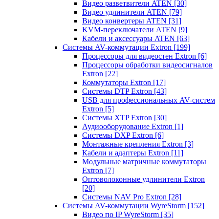
Видео разветвители ATEN
[30]
Видео удлинители ATEN
[79]
Видео конвертеры ATEN
[31]
KVM-переключатели ATEN
[9]
Кабели и аксессуары ATEN
[63]
Системы AV-коммутации Extron
[199]
Процессоры для видеостен Extron
[6]
Процессоры обработки видеосигналов
Extron
[22]
Коммутаторы Extron
[17]
Системы DTP Extron
[43]
USB для профессиональных AV-систем
Extron
[5]
Системы XTP Extron
[30]
Аудиооборудование Extron
[1]
Системы DXP Extron
[6]
Монтажные крепления Extron
[3]
Кабели и адаптеры Extron
[11]
Модульные матричные коммутаторы
Extron
[7]
Оптоволоконные удлинители Extron
[20]
Системы NAV Pro Extron
[28]
Системы AV-коммутации WyreStorm
[152]
Видео по IP WyreStorm
[35]