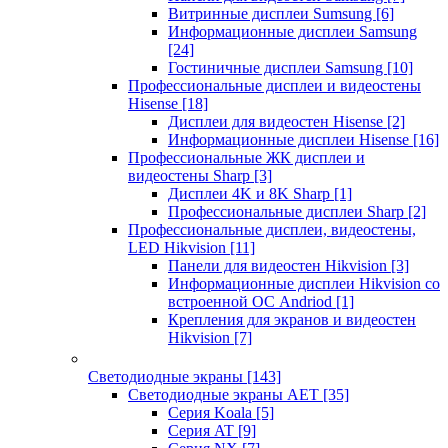
Витринные дисплеи Sumsung
[6]
Информационные дисплеи Samsung
[24]
Гостиничные дисплеи Samsung
[10]
Профессиональные дисплеи и видеостены
Hisense
[18]
Дисплеи для видеостен Hisense
[2]
Информационные дисплеи Hisense
[16]
Профессиональные ЖК дисплеи и
видеостены Sharp
[3]
Дисплеи 4K и 8K Sharp
[1]
Профессиональные дисплеи Sharp
[2]
Профессиональные дисплеи, видеостены,
LED Hikvision
[11]
Панели для видеостен Hikvision
[3]
Информационные дисплеи Hikvision со
встроенной ОС Andriod
[1]
Крепления для экранов и видеостен
Hikvision
[7]
Светодиодные экраны
[143]
Светодиодные экраны AET
[35]
Cерия Koala
[5]
Серия AT
[9]