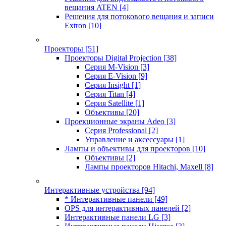
вещания ATEN
[4]
Решения для потокового вещания и записи
Extron
[10]
Проекторы
[51]
Проекторы Digital Projection
[38]
Серия M-Vision
[3]
Серия E-Vision
[9]
Серия Insight
[1]
Серия Titan
[4]
Серия Satellite
[1]
Объективы
[20]
Проекционные экраны Adeo
[3]
Серия Professional
[2]
Управление и аксессуары
[1]
Лампы и объективы для проекторов
[10]
Объективы
[2]
Лампы проекторов Hitachi, Maxell
[8]
Интерактивные устройства
[94]
* Интерактивные панели
[49]
OPS для интерактивных панелей
[2]
Интерактивные панели LG
[3]