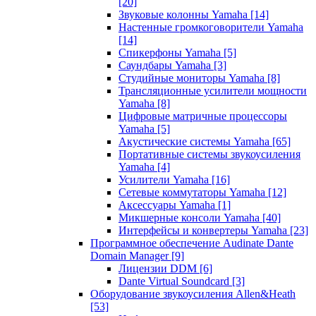
[20]
Звуковые колонны Yamaha
[14]
Настенные громкоговорители Yamaha
[14]
Спикерфоны Yamaha
[5]
Саундбары Yamaha
[3]
Студийные мониторы Yamaha
[8]
Трансляционные усилители мощности
Yamaha
[8]
Цифровые матричные процессоры
Yamaha
[5]
Акустические системы Yamaha
[65]
Портативные системы звукоусиления
Yamaha
[4]
Усилители Yamaha
[16]
Сетевые коммутаторы Yamaha
[12]
Аксессуары Yamaha
[1]
Микшерные консоли Yamaha
[40]
Интерфейсы и конвертеры Yamaha
[23]
Программное обеспечение Audinate Dante
Domain Manager
[9]
Лицензии DDM
[6]
Dante Virtual Soundcard
[3]
Оборудование звукоусиления Allen&Heath
[53]