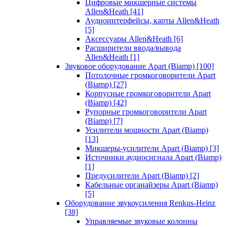
Цифровые микшерные системы
Allen&Heath
[41]
Аудиоинтерфейсы, карты Allen&Heath
[5]
Аксессуары Allen&Heath
[6]
Расширители ввода/вывода
Allen&Heath
[1]
Звуковое оборудование Apart (Biamp)
[100]
Потолочные громкоговорители Apart
(Biamp)
[27]
Корпусные громкоговорители Apart
(Biamp)
[42]
Рупорные громкоговорители Apart
(Biamp)
[7]
Усилители мощности Apart (Biamp)
[13]
Микшеры-усилители Apart (Biamp)
[3]
Источники аудиосигнала Apart (Biamp)
[1]
Предусилители Apart (Biamp)
[2]
Кабельные органайзеры Apart (Biamp)
[5]
Оборудование звукоусиления Renkus-Heinz
[38]
Управляемые звуковые колонны