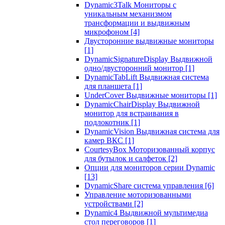
Dynamic3Talk Мониторы с
уникальным механизмом
трансформации и выдвижным
микрофоном
[4]
Двусторонние выдвижные мониторы
[1]
DynamicSignatureDisplay Выдвижной
одно/двусторонний монитор
[1]
DynamicTabLift Выдвижная система
для планшета
[1]
UnderCover Выдвижные мониторы
[1]
DynamicChairDisplay Выдвижной
монитор для встраивания в
подлокотник
[1]
DynamicVision Выдвижная система для
камер ВКС
[1]
CourtesyBox Моторизованный корпус
для бутылок и салфеток
[2]
Опции для мониторов серии Dynamic
[13]
DynamicShare система управления
[6]
Управление моторизованными
устройствами
[2]
Dynamic4 Выдвижной мультимедиа
стол переговоров
[1]