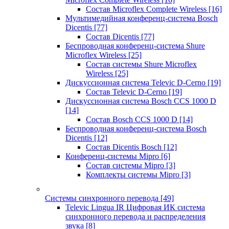
Состав Microflex Complete Wireless
[16]
Мультимедийная конференц-система Bosch
Dicentis
[77]
Состав Dicentis
[77]
Беспроводная конференц-система Shure
Microflex Wireless
[25]
Состав системы Shure Microflex
Wireless
[25]
Дискуссионная система Televic D-Cerno
[19]
Состав Televic D-Cerno
[19]
Дискуссионная система Bosch CCS 1000 D
[14]
Состав Bosch CCS 1000 D
[14]
Беспроводная конференц-система Bosch
Dicentis
[12]
Состав Dicentis Bosch
[12]
Конференц-системы Mipro
[6]
Состав системы Mipro
[3]
Комплекты системы Mipro
[3]
Системы синхронного перевода
[49]
Televic Lingua IR Цифровая ИК система
синхронного перевода и распределения
звука
[8]