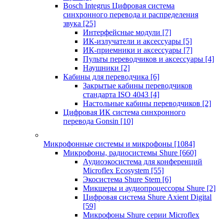
Bosch Integrus Цифровая система
синхронного перевода и распределения
звука
[25]
Интерфейсные модули
[7]
ИК-излучатели и аксессуары
[5]
ИК-приемники и аксессуары
[7]
Пульты переводчиков и аксессуары
[4]
Наушники
[2]
Кабины для переводчика
[6]
Закрытые кабины переводчиков
стандарта ISO 4043
[4]
Настольные кабины переводчиков
[2]
Цифровая ИК система синхронного
перевода Gonsin
[10]
Микрофонные системы и микрофоны
[1084]
Микрофоны, радиосистемы Shure
[660]
Аудиоэкосистема для конференций
Microflex Ecosystem
[55]
Экосистема Shure Stem
[6]
Микшеры и аудиопроцессоры Shure
[2]
Цифровая система Shure Axient Digital
[59]
Микрофоны Shure серии Microflex