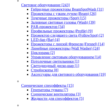
Световое оборудование
[243]
Гибридные прожекторы BeamSpotWash
[31]
Прожекторы с узким лучом (Beam)
[26]
Точечные прожекторы (Spot)
[15]
Заливные световые головы (Wash)
[39]
PAR-прожектор
[34]
Профильные прожекторы (Profile)
[9]
Прожектор следящего света (FollowSpot)
[2]
LED-бар (Bar)
[4]
Прожекторы с линзой Френеля (Fresnel)
[14]
Линейные прожекторы (Wall Washer)
[24]
Циклорама
[2]
Управление световым оборудованием
[14]
Потолочные светильники
[1]
Светодиодный диско-шар
[1]
Стробоскопы
[8]
Аксессуары для светового оборудования
[19]
Сценические спецэффекты
[15]
Генераторы тумана
[7]
Сценические вентиляторы
[3]
Жидкости для спецэффектов
[5]