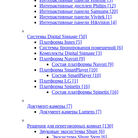
Интерактивные панели Hisense
[3]
Интерактивные дисплеи Philips
[12]
Интерактивные панели Samsung
[20]
Интерактивные панели Vivitek
[1]
Интерактивные панели Hikvision
[4]
Системы Digital Signage
[50]
Платформа Innes
[5]
Системы бронирования помещений
[6]
Комплекты Digital Signage
[3]
Платформа Navori
[9]
Состав платформы Navori
[9]
Платформа SmartPlayer
[10]
Состав SmartPlayer
[10]
Платформа LG
[1]
Платформа Spinetix
[16]
Состав платформы Spinetix
[16]
Документ-камеры
[7]
Документ-камеры Lumens
[7]
Решения для переговорных комнат
[130]
Звуковые экосистемы Shure
[6]
Экосистема Shure Stem
[6]