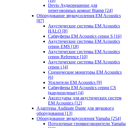
[16]
Devio Аудиорешение для
переговорных комнат Biamp
[24]
Оборудование звукоусиления EM Acoustics
[87]
Акустические системы EM Acoustics
HALO
[8]
Сабвуферы EM Acoustics серии S
[16]
Акустические системы EM Acoustics
серии EMS
[18]
Акустические системы EM Acoustics
серии Reference
[10]
Акустические системы EM Acoustics
серии i
[4]
Сценические мониторы EM Acoustics
[6]
Усилители EM Acoustics
[9]
Сабвуферы EM Acoustics серии CS
(кардиоидные)
[4]
Аксессуары для акустических систем
EM Acoustics
[12]
Адаптеры Audinate Dante для звукового
оборудования
[13]
Оборудование звукоусиления Yamaha
[254]
Потолочные громкоговорители Yamaha