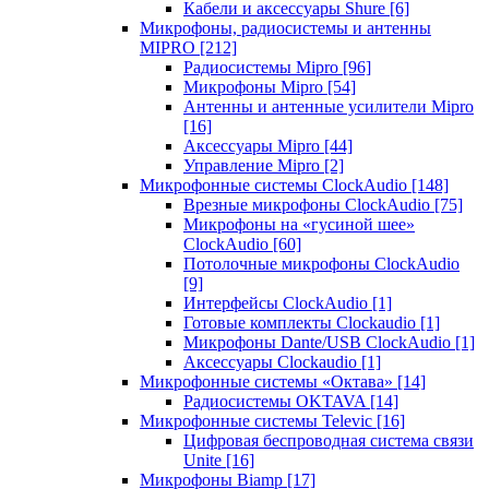
Кабели и аксессуары Shure
[6]
Микрофоны, радиосистемы и антенны
MIPRO
[212]
Радиосистемы Mipro
[96]
Микрофоны Mipro
[54]
Антенны и антенные усилители Mipro
[16]
Аксессуары Mipro
[44]
Управление Mipro
[2]
Микрофонные системы ClockAudio
[148]
Врезные микрофоны ClockAudio
[75]
Микрофоны на «гусиной шее»
ClockAudio
[60]
Потолочные микрофоны ClockAudio
[9]
Интерфейсы ClockAudio
[1]
Готовые комплекты Clockaudio
[1]
Микрофоны Dante/USB ClockAudio
[1]
Аксессуары Clockaudio
[1]
Микрофонные системы «Октава»
[14]
Радиосистемы OKTAVA
[14]
Микрофонные системы Televic
[16]
Цифровая беспроводная система связи
Unite
[16]
Микрофоны Biamp
[17]