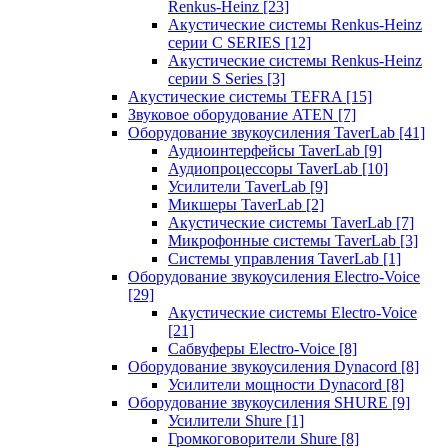
Renkus-Heinz
[23]
Акустические системы Renkus-Heinz
серии C SERIES
[12]
Акустические системы Renkus-Heinz
серии S Series
[3]
Акустические системы TEFRA
[15]
Звуковое оборудование ATEN
[7]
Оборудование звукоусиления TaverLab
[41]
Аудиоинтерфейсы TaverLab
[9]
Аудиопроцессоры TaverLab
[10]
Усилители TaverLab
[9]
Микшеры TaverLab
[2]
Акустические системы TaverLab
[7]
Микрофонные системы TaverLab
[3]
Системы управления TaverLab
[1]
Оборудование звукоусиления Electro-Voice
[29]
Акустические системы Electro-Voice
[21]
Сабвуферы Electro-Voice
[8]
Оборудование звукоусиления Dynacord
[8]
Усилители мощности Dynacord
[8]
Оборудование звукоусиления SHURE
[9]
Усилители Shure
[1]
Громкоговорители Shure
[8]