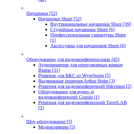
Наушники
[52]
Наушники Shure
[52]
Внутриканальные наушники Shure
[39]
Студийные наушники Shure
[6]
Профессиональные гарнитуры Shure
[1]
Аксессуары для наушников Shure
[6]
Оборудование для видеоконференцсвязи
[45]
Аудиорешение для переговорных комнат
Biamp
[31]
Решение для ВКС от WyreStorm
[5]
Выдвижные решения Arthur Holm
[3]
Решения для видеоконференций Hikvision
[2]
Оборудование для аудио- и
видеоконференций Gonsin
[1]
Решения для видеоконференций TaverLAB
[3]
Шоу-оборудование
[5]
Медиасерверы
[5]