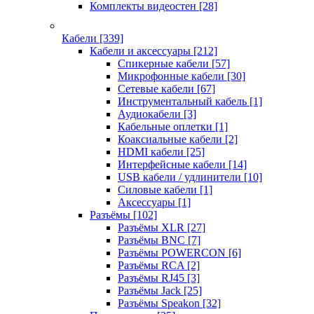
Комплекты видеостен
[28]
Кабели
[339]
Кабели и аксессуары
[212]
Спикерные кабели
[57]
Микрофонные кабели
[30]
Сетевые кабели
[67]
Инструментальный кабель
[1]
Аудиокабели
[3]
Кабельные оплетки
[1]
Коаксиальные кабели
[2]
HDMI кабели
[25]
Интерфейсные кабели
[14]
USB кабели / удлинители
[10]
Силовые кабели
[1]
Аксессуары
[1]
Разъёмы
[102]
Разъёмы XLR
[27]
Разъёмы BNC
[7]
Разъёмы POWERCON
[6]
Разъёмы RCA
[2]
Разъёмы RJ45
[3]
Разъёмы Jack
[25]
Разъёмы Speakon
[32]