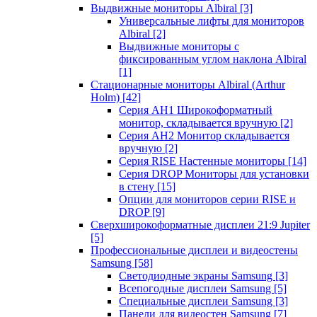
Выдвижные мониторы Albiral
[3]
Универсальные лифты для мониторов
Albiral
[2]
Выдвижные мониторы с
фиксированным углом наклона Albiral
[1]
Стационарные мониторы Albiral (Arthur
Holm)
[42]
Серия AH1 Широкоформатный
монитор, складывается вручную
[2]
Серия AH2 Монитор складывается
вручную
[2]
Серия RISE Настенные мониторы
[14]
Серия DROP Мониторы для установки
в стену
[15]
Опции для мониторов серии RISE и
DROP
[9]
Сверхширокоформатные дисплеи 21:9 Jupiter
[5]
Профессиональные дисплеи и видеостены
Samsung
[58]
Светодиодные экраны Samsung
[3]
Всепогодные дисплеи Samsung
[5]
Специальные дисплеи Samsung
[3]
Панели для видеостен Samsung
[7]