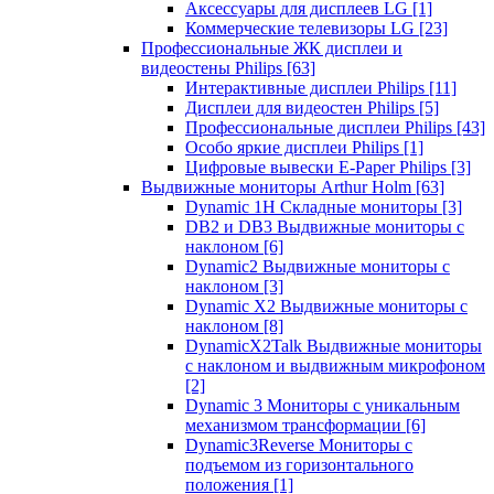
Аксессуары для дисплеев LG
[1]
Коммерческие телевизоры LG
[23]
Профессиональные ЖК дисплеи и
видеостены Philips
[63]
Интерактивные дисплеи Philips
[11]
Дисплеи для видеостен Philips
[5]
Профессиональные дисплеи Philips
[43]
Особо яркие дисплеи Philips
[1]
Цифровые вывески E-Paper Philips
[3]
Выдвижные мониторы Arthur Holm
[63]
Dynamic 1Н Складные мониторы
[3]
DB2 и DB3 Выдвижные мониторы с
наклоном
[6]
Dynamic2 Выдвижные мониторы с
наклоном
[3]
Dynamic X2 Выдвижные мониторы с
наклоном
[8]
DynamicX2Talk Выдвижные мониторы
с наклоном и выдвижным микрофоном
[2]
Dynamic 3 Мониторы с уникальным
механизмом трансформации
[6]
Dynamic3Reverse Мониторы с
подъемом из горизонтального
положения
[1]