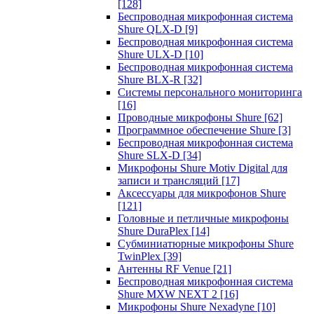
[128]
Беспроводная микрофонная система
Shure QLX-D
[9]
Беспроводная микрофонная система
Shure ULX-D
[10]
Беспроводная микрофонная система
Shure BLX-R
[32]
Системы персонального мониторинга
[16]
Проводные микрофоны Shure
[62]
Программное обеспечение Shure
[3]
Беспроводная микрофонная система
Shure SLX-D
[34]
Микрофоны Shure Motiv Digital для
записи и трансляций
[17]
Аксессуары для микрофонов Shure
[121]
Головные и петличные микрофоны
Shure DuraPlex
[14]
Субминиатюрные микрофоны Shure
TwinPlex
[39]
Антенны RF Venue
[21]
Беспроводная микрофонная система
Shure MXW NEXT 2
[16]
Микрофоны Shure Nexadyne
[10]