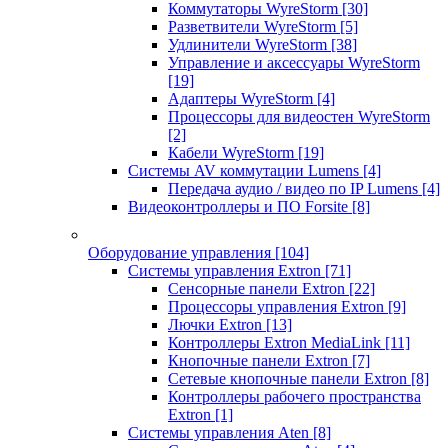
Коммутаторы WyreStorm
[30]
Разветвители WyreStorm
[5]
Удлинители WyreStorm
[38]
Управление и аксессуары WyreStorm
[19]
Адаптеры WyreStorm
[4]
Процессоры для видеостен WyreStorm
[2]
Кабели WyreStorm
[19]
Системы AV коммутации Lumens
[4]
Передача аудио / видео по IP Lumens
[4]
Видеоконтроллеры и ПО Forsite
[8]
Оборудование управления
[104]
Системы управления Extron
[71]
Сенсорные панели Extron
[22]
Процессоры управления Extron
[9]
Лючки Extron
[13]
Контроллеры Extron MediaLink
[11]
Кнопочные панели Extron
[7]
Сетевые кнопочные панели Extron
[8]
Контроллеры рабочего пространства
Extron
[1]
Системы управления Aten
[8]