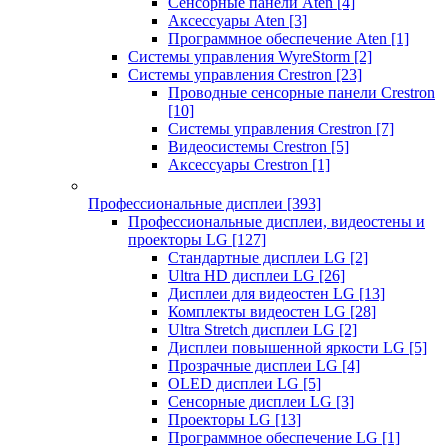
Сенсорные панели Aten
[4]
Аксессуары Aten
[3]
Программное обеспечение Aten
[1]
Системы управления WyreStorm
[2]
Системы управления Crestron
[23]
Проводные сенсорные панели Crestron
[10]
Системы управления Crestron
[7]
Видеосистемы Crestron
[5]
Аксессуары Crestron
[1]
Профессиональные дисплеи
[393]
Профессиональные дисплеи, видеостены и
проекторы LG
[127]
Стандартные дисплеи LG
[2]
Ultra HD дисплеи LG
[26]
Дисплеи для видеостен LG
[13]
Комплекты видеостен LG
[28]
Ultra Stretch дисплеи LG
[2]
Дисплеи повышенной яркости LG
[5]
Прозрачные дисплеи LG
[4]
OLED дисплеи LG
[5]
Сенсорные дисплеи LG
[3]
Проекторы LG
[13]
Программное обеспечение LG
[1]