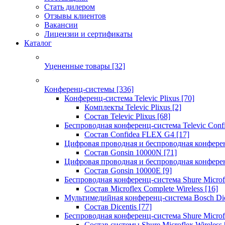
Стать дилером
Отзывы клиентов
Вакансии
Лицензии и сертификаты
Каталог
Уцененные товары
[32]
Конференц-системы
[336]
Конференц-система Televic Plixus
[70]
Комплекты Televic Plixus
[2]
Состав Televic Plixus
[68]
Беспроводная конференц-система Televic Con
Состав Confidea FLEX G4
[17]
Цифровая проводная и беспроводная конфере
Состав Gonsin 10000N
[71]
Цифровая проводная и беспроводная конфере
Состав Gonsin 10000E
[9]
Беспроводная конференц-система Shure Microfl
Состав Microflex Complete Wireless
[16]
Мультимедийная конференц-система Bosch Dic
Состав Dicentis
[77]
Беспроводная конференц-система Shure Microfl
Состав системы Shure Microflex Wireless