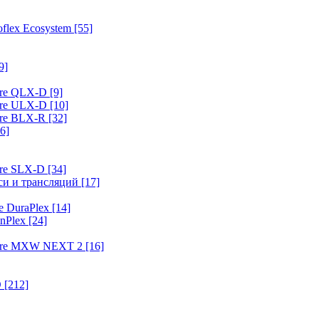
flex Ecosystem
[55]
9]
ure QLX-D
[9]
ure ULX-D
[10]
ure BLX-R
[32]
6]
ure SLX-D
[34]
иси и трансляций
[17]
e DuraPlex
[14]
nPlex
[24]
hure MXW NEXT 2
[16]
O
[212]