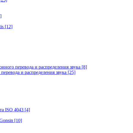
]
tis
[12]
онного перевода и распределения звука
[8]
 перевода и распределения звука
[25]
та ISO 4043
[4]
 Gonsin
[10]