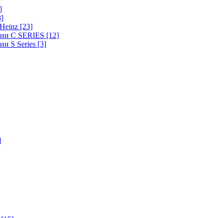
]
8]
-Heinz
[23]
ерии C SERIES
[12]
ии S Series
[3]
]