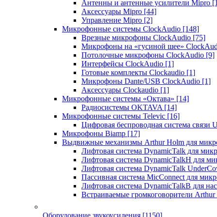
Антенны и антенные усилители Mipro
[
Аксессуары Mipro
[44]
Управление Mipro
[2]
Микрофонные системы ClockAudio
[148]
Врезные микрофоны ClockAudio
[75]
Микрофоны на «гусиной шее» ClockAu
Потолочные микрофоны ClockAudio
[9]
Интерфейсы ClockAudio
[1]
Готовые комплекты Clockaudio
[1]
Микрофоны Dante/USB ClockAudio
[1]
Аксессуары Clockaudio
[1]
Микрофонные системы «Октава»
[14]
Радиосистемы OKTAVA
[14]
Микрофонные системы Televic
[16]
Цифровая беспроводная система связи U
Микрофоны Biamp
[17]
Выдвижные механизмы Arthur Holm для микр
Лифтовая система DynamicTalk для ми
Лифтовая система DynamicTalkH для м
Лифтовая система DynamicTalk UnderCo
Пассивная система MicConnect для мик
Лифтовая система DynamicTalkB для на
Встраиваемые громкоговорители Arthu
Оборудование звукоусиления
[1150]