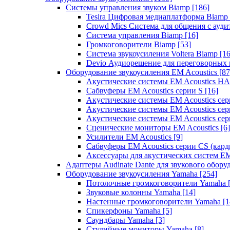
Системы управления звуком Biamp
[186]
Tesira Цифровая медиаплатформа Biamp
Crowd Mics Система для общения с ауд
Система управления Biamp
[16]
Громкоговорители Biamp
[53]
Система звукоусиления Voltera Biamp
[16
Devio Аудиорешение для переговорных
Оборудование звукоусиления EM Acoustics
[87
Акустические системы EM Acoustics 
Сабвуферы EM Acoustics серии S
[16]
Акустические системы EM Acoustics с
Акустические системы EM Acoustics сер
Акустические системы EM Acoustics сер
Сценические мониторы EM Acoustics
[6]
Усилители EM Acoustics
[9]
Сабвуферы EM Acoustics серии CS (кар
Аксессуары для акустических систем EM
Адаптеры Audinate Dante для звукового обор
Оборудование звукоусиления Yamaha
[254]
Потолочные громкоговорители Yamaha
Звуковые колонны Yamaha
[14]
Настенные громкоговорители Yamaha
[1
Спикерфоны Yamaha
[5]
Саундбары Yamaha
[3]
Студийные мониторы Yamaha
[8]