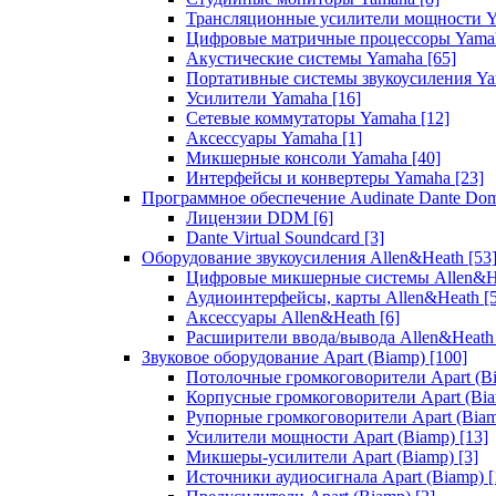
Трансляционные усилители мощности 
Цифровые матричные процессоры Yam
Акустические системы Yamaha
[65]
Портативные системы звукоусиления Y
Усилители Yamaha
[16]
Сетевые коммутаторы Yamaha
[12]
Аксессуары Yamaha
[1]
Микшерные консоли Yamaha
[40]
Интерфейсы и конвертеры Yamaha
[23]
Программное обеспечение Audinate Dante Do
Лицензии DDM
[6]
Dante Virtual Soundcard
[3]
Оборудование звукоусиления Allen&Heath
[53
Цифровые микшерные системы Allen&
Аудиоинтерфейсы, карты Allen&Heath
[
Аксессуары Allen&Heath
[6]
Расширители ввода/вывода Allen&Heat
Звуковое оборудование Apart (Biamp)
[100]
Потолочные громкоговорители Apart (B
Корпусные громкоговорители Apart (Bi
Рупорные громкоговорители Apart (Bia
Усилители мощности Apart (Biamp)
[13]
Микшеры-усилители Apart (Biamp)
[3]
Источники аудиосигнала Apart (Biamp)
[