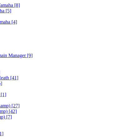
Yamaha
[8]
aha
[5]
amaha
[4]
main Manager
[9]
]
Heath
[41]
5]
h
[1]
iamp)
[27]
amp)
[42]
mp)
[7]
1]