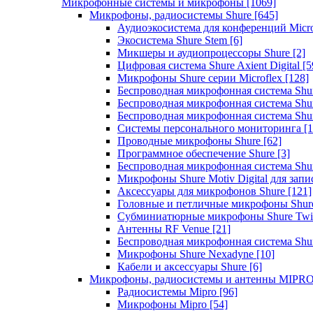
Микрофонные системы и микрофоны
[1069]
Микрофоны, радиосистемы Shure
[645]
Аудиоэкосистема для конференций Micro
Экосистема Shure Stem
[6]
Микшеры и аудиопроцессоры Shure
[2]
Цифровая система Shure Axient Digital
[5
Микрофоны Shure серии Microflex
[128]
Беспроводная микрофонная система Sh
Беспроводная микрофонная система Sh
Беспроводная микрофонная система Sh
Системы персонального мониторинга
[1
Проводные микрофоны Shure
[62]
Программное обеспечение Shure
[3]
Беспроводная микрофонная система Sh
Микрофоны Shure Motiv Digital для зап
Аксессуары для микрофонов Shure
[121]
Головные и петличные микрофоны Shur
Субминиатюрные микрофоны Shure Twi
Антенны RF Venue
[21]
Беспроводная микрофонная система S
Микрофоны Shure Nexadyne
[10]
Кабели и аксессуары Shure
[6]
Микрофоны, радиосистемы и антенны MIPR
Радиосистемы Mipro
[96]
Микрофоны Mipro
[54]