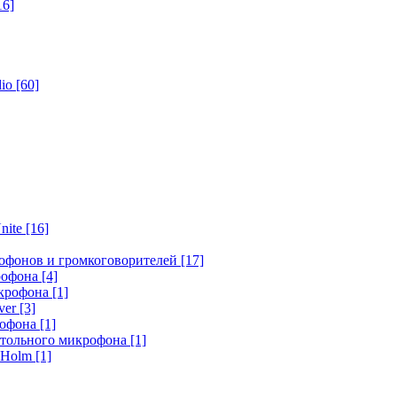
16]
dio
[60]
nite
[16]
офонов и громкоговорителей
[17]
крофона
[4]
икрофона
[1]
ver
[3]
рофона
[1]
стольного микрофона
[1]
r Holm
[1]