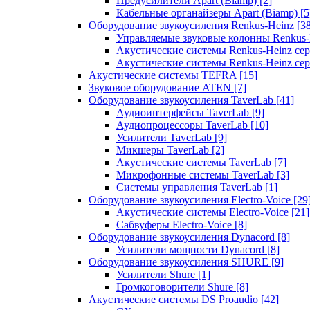
Предусилители Apart (Biamp)
[2]
Кабельные органайзеры Apart (Biamp)
[5
Оборудование звукоусиления Renkus-Heinz
[3
Управляемые звуковые колонны Renkus
Акустические системы Renkus-Heinz с
Акустические системы Renkus-Heinz сер
Акустические системы TEFRA
[15]
Звуковое оборудование ATEN
[7]
Оборудование звукоусиления TaverLab
[41]
Аудиоинтерфейсы TaverLab
[9]
Аудиопроцессоры TaverLab
[10]
Усилители TaverLab
[9]
Микшеры TaverLab
[2]
Акустические системы TaverLab
[7]
Микрофонные системы TaverLab
[3]
Системы управления TaverLab
[1]
Оборудование звукоусиления Electro-Voice
[29
Акустические системы Electro-Voice
[21]
Сабвуферы Electro-Voice
[8]
Оборудование звукоусиления Dynacord
[8]
Усилители мощности Dynacord
[8]
Оборудование звукоусиления SHURE
[9]
Усилители Shure
[1]
Громкоговорители Shure
[8]
Акустические системы DS Proaudio
[42]