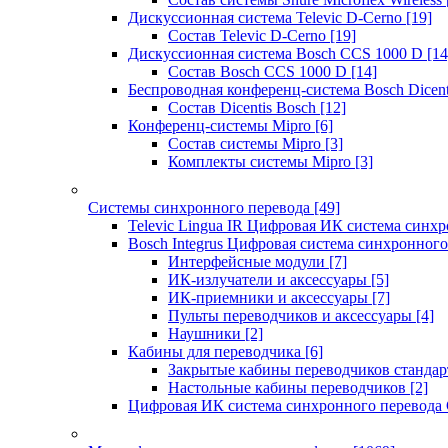
Дискуссионная система Televic D-Cerno
[19]
Состав Televic D-Cerno
[19]
Дискуссионная система Bosch CCS 1000 D
[14
Состав Bosch CCS 1000 D
[14]
Беспроводная конференц-система Bosch Dicen
Состав Dicentis Bosch
[12]
Конференц-системы Mipro
[6]
Состав системы Mipro
[3]
Комплекты системы Mipro
[3]
Системы синхронного перевода
[49]
Televic Lingua IR Цифровая ИК система синхр
Bosch Integrus Цифровая система синхронного
Интерфейсные модули
[7]
ИК-излучатели и аксессуары
[5]
ИК-приемники и аксессуары
[7]
Пульты переводчиков и аксессуары
[4]
Наушники
[2]
Кабины для переводчика
[6]
Закрытые кабины переводчиков стандар
Настольные кабины переводчиков
[2]
Цифровая ИК система синхронного перевода