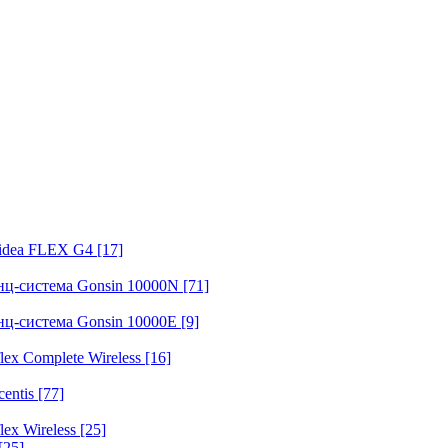
fidea FLEX G4
[17]
нц-система Gonsin 10000N
[71]
нц-система Gonsin 10000E
[9]
ex Complete Wireless
[16]
entis
[77]
ex Wireless
[25]
[25]