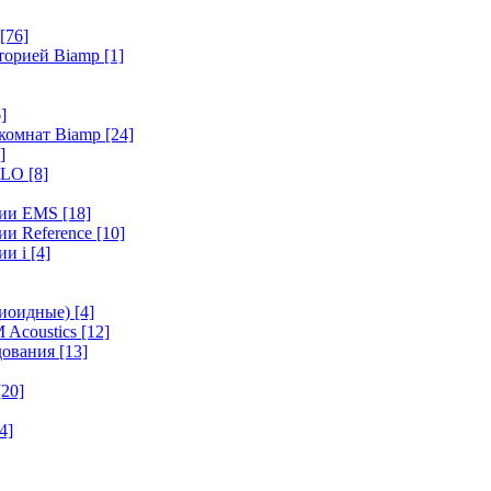
[76]
иторией Biamp
[1]
]
 комнат Biamp
[24]
]
HALO
[8]
ерии EMS
[18]
ии Reference
[10]
ии i
[4]
диоидные)
[4]
 Acoustics
[12]
удования
[13]
[20]
4]