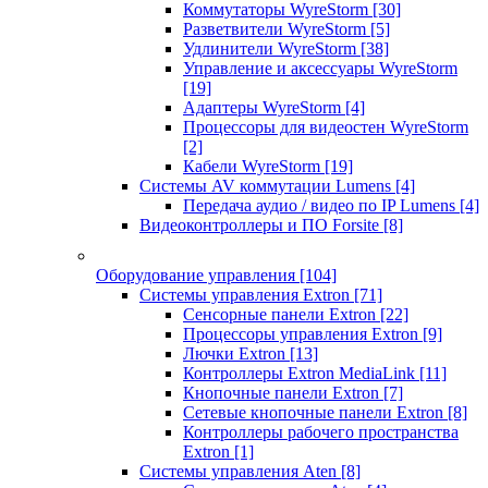
Коммутаторы WyreStorm
[30]
Разветвители WyreStorm
[5]
Удлинители WyreStorm
[38]
Управление и аксессуары WyreStorm
[19]
Адаптеры WyreStorm
[4]
Процессоры для видеостен WyreStorm
[2]
Кабели WyreStorm
[19]
Системы AV коммутации Lumens
[4]
Передача аудио / видео по IP Lumens
[4]
Видеоконтроллеры и ПО Forsite
[8]
Оборудование управления
[104]
Системы управления Extron
[71]
Сенсорные панели Extron
[22]
Процессоры управления Extron
[9]
Лючки Extron
[13]
Контроллеры Extron MediaLink
[11]
Кнопочные панели Extron
[7]
Сетевые кнопочные панели Extron
[8]
Контроллеры рабочего пространства
Extron
[1]
Системы управления Aten
[8]