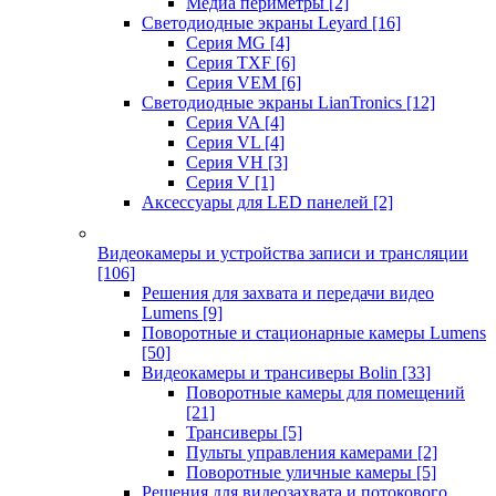
Медиа периметры
[2]
Светодиодные экраны Leyard
[16]
Серия MG
[4]
Серия TXF
[6]
Серия VEM
[6]
Светодиодные экраны LianTronics
[12]
Серия VA
[4]
Серия VL
[4]
Серия VH
[3]
Серия V
[1]
Аксессуары для LED панелей
[2]
Видеокамеры и устройства записи и трансляции
[106]
Решения для захвата и передачи видео
Lumens
[9]
Поворотные и стационарные камеры Lumens
[50]
Видеокамеры и трансиверы Bolin
[33]
Поворотные камеры для помещений
[21]
Трансиверы
[5]
Пульты управления камерами
[2]
Поворотные уличные камеры
[5]
Решения для видеозахвата и потокового