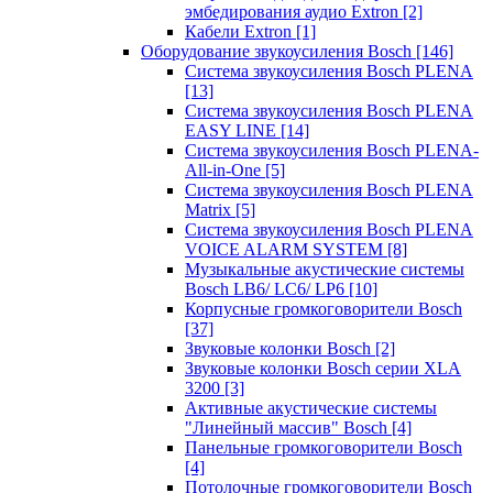
эмбедирования аудио Extron
[2]
Кабели Extron
[1]
Оборудование звукоусиления Bosch
[146]
Система звукоусиления Bosch PLENA
[13]
Система звукоусиления Bosch PLENA
EASY LINE
[14]
Система звукоусиления Bosch PLENA-
All-in-One
[5]
Система звукоусиления Bosch PLENA
Matrix
[5]
Система звукоусиления Bosch PLENA
VOICE ALARM SYSTEM
[8]
Музыкальные акустические системы
Bosch LB6/ LC6/ LP6
[10]
Корпусные громкоговорители Bosch
[37]
Звуковые колонки Bosch
[2]
Звуковые колонки Bosch серии XLA
3200
[3]
Активные акустические системы
"Линейный массив" Bosch
[4]
Панельные громкоговорители Bosch
[4]
Потолочные громкоговорители Bosch