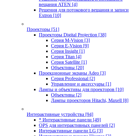
вещания ATEN
[4]
Решения для потокового вещания и записи
Extron
[10]
Проекторы
[51]
Проекторы Digital Projection
[38]
Серия M-Vision
[3]
Серия E-Vision
[9]
Серия Insight
[1]
Серия Titan
[4]
Серия Satellite
[1]
Объективы
[20]
Проекционные экраны Adeo
[3]
Серия Professional
[2]
Управление и аксессуары
[1]
Лампы и объективы для проекторов
[10]
Объективы
[2]
Лампы проекторов Hitachi, Maxell
[8]
Интерактивные устройства
[94]
* Интерактивные панели
[49]
OPS для интерактивных панелей
[2]
Интерактивные панели LG
[3]