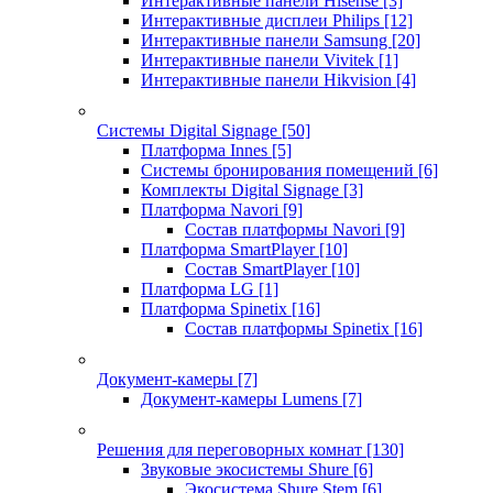
Интерактивные панели Hisense
[3]
Интерактивные дисплеи Philips
[12]
Интерактивные панели Samsung
[20]
Интерактивные панели Vivitek
[1]
Интерактивные панели Hikvision
[4]
Системы Digital Signage
[50]
Платформа Innes
[5]
Системы бронирования помещений
[6]
Комплекты Digital Signage
[3]
Платформа Navori
[9]
Состав платформы Navori
[9]
Платформа SmartPlayer
[10]
Состав SmartPlayer
[10]
Платформа LG
[1]
Платформа Spinetix
[16]
Состав платформы Spinetix
[16]
Документ-камеры
[7]
Документ-камеры Lumens
[7]
Решения для переговорных комнат
[130]
Звуковые экосистемы Shure
[6]
Экосистема Shure Stem
[6]