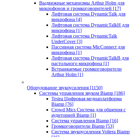
Выдвижные механизмы Arthur Holm для
микрофонов и громкоговорителей
[17]
Лифтовая система DynamicTalk для
микрофона
[4]
Лифтовая система DynamicTalkH для
микрофона
[1]
Лифтовая система DynamicTalk
UnderCover
[3]
Пассивная система MicConnect для
микрофона
[1]
Лифтовая система DynamicTalkB для
настольного микрофона
[1]
Встраиваемые громкоговорители
Arthur Holm
[1]
Оборудование звукоусиления
[1150]
Системы управления звуком Biamp
[186]
Tesira Цифровая медиаплатформа
Biamp
[76]
Crowd Mics Система для общения с
аудиторией Biamp
[1]
Система управления Biamp
[16]
Громкоговорители Biamp
[53]
Система звукоусиления Voltera Biamp