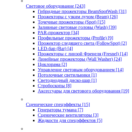
Световое оборудование
[243]
Гибридные прожекторы BeamSpotWash
[31]
Прожекторы с узким лучом (Beam)
[26]
Точечные прожекторы (Spot)
[15]
Заливные световые головы (Wash)
[39]
PAR-прожектор
[34]
Профильные прожекторы (Profile)
[9]
Прожектор следящего света (FollowSpot)
[2]
LED-бар (Bar)
[4]
Прожекторы с линзой Френеля (Fresnel)
[14]
Линейные прожекторы (Wall Washer)
[24]
Циклорама
[2]
Управление световым оборудованием
[14]
Потолочные светильники
[1]
Светодиодный диско-шар
[1]
Стробоскопы
[8]
Аксессуары для светового оборудования
[19]
Сценические спецэффекты
[15]
Генераторы тумана
[7]
Сценические вентиляторы
[3]
Жидкости для спецэффектов
[5]