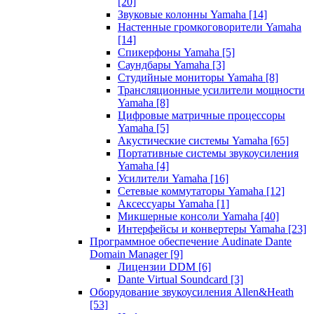
[20]
Звуковые колонны Yamaha
[14]
Настенные громкоговорители Yamaha
[14]
Спикерфоны Yamaha
[5]
Саундбары Yamaha
[3]
Студийные мониторы Yamaha
[8]
Трансляционные усилители мощности
Yamaha
[8]
Цифровые матричные процессоры
Yamaha
[5]
Акустические системы Yamaha
[65]
Портативные системы звукоусиления
Yamaha
[4]
Усилители Yamaha
[16]
Сетевые коммутаторы Yamaha
[12]
Аксессуары Yamaha
[1]
Микшерные консоли Yamaha
[40]
Интерфейсы и конвертеры Yamaha
[23]
Программное обеспечение Audinate Dante
Domain Manager
[9]
Лицензии DDM
[6]
Dante Virtual Soundcard
[3]
Оборудование звукоусиления Allen&Heath
[53]