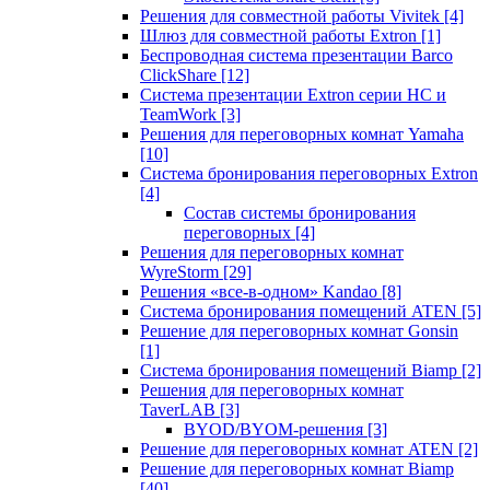
Решения для совместной работы Vivitek
[4]
Шлюз для совместной работы Extron
[1]
Беспроводная система презентации Barco
ClickShare
[12]
Система презентации Extron серии HC и
TeamWork
[3]
Решения для переговорных комнат Yamaha
[10]
Система бронирования переговорных Extron
[4]
Состав системы бронирования
переговорных
[4]
Решения для переговорных комнат
WyreStorm
[29]
Решения «все-в-одном» Kandao
[8]
Система бронирования помещений ATEN
[5]
Решение для переговорных комнат Gonsin
[1]
Система бронирования помещений Biamp
[2]
Решения для переговорных комнат
TaverLAB
[3]
BYOD/BYOM-решения
[3]
Решение для переговорных комнат ATEN
[2]
Решение для переговорных комнат Biamp
[40]