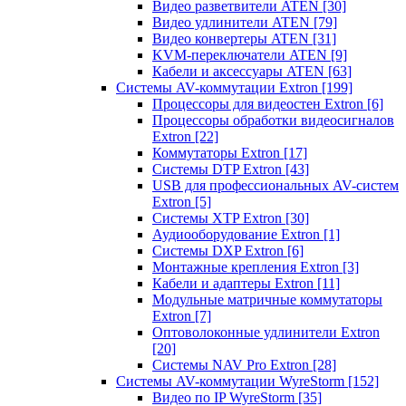
Видео разветвители ATEN
[30]
Видео удлинители ATEN
[79]
Видео конвертеры ATEN
[31]
KVM-переключатели ATEN
[9]
Кабели и аксессуары ATEN
[63]
Системы AV-коммутации Extron
[199]
Процессоры для видеостен Extron
[6]
Процессоры обработки видеосигналов
Extron
[22]
Коммутаторы Extron
[17]
Системы DTP Extron
[43]
USB для профессиональных AV-систем
Extron
[5]
Системы XTP Extron
[30]
Аудиооборудование Extron
[1]
Системы DXP Extron
[6]
Монтажные крепления Extron
[3]
Кабели и адаптеры Extron
[11]
Модульные матричные коммутаторы
Extron
[7]
Оптоволоконные удлинители Extron
[20]
Системы NAV Pro Extron
[28]
Системы AV-коммутации WyreStorm
[152]
Видео по IP WyreStorm
[35]