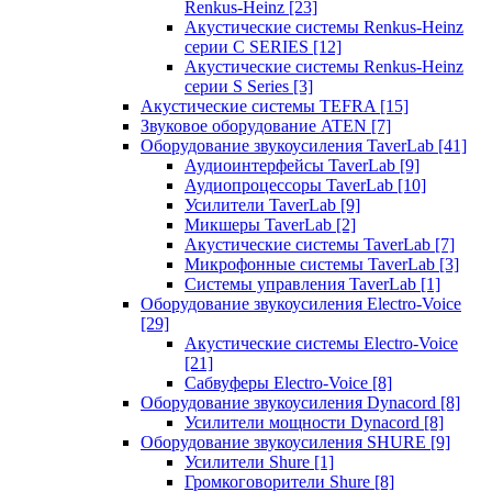
Renkus-Heinz
[23]
Акустические системы Renkus-Heinz
серии C SERIES
[12]
Акустические системы Renkus-Heinz
серии S Series
[3]
Акустические системы TEFRA
[15]
Звуковое оборудование ATEN
[7]
Оборудование звукоусиления TaverLab
[41]
Аудиоинтерфейсы TaverLab
[9]
Аудиопроцессоры TaverLab
[10]
Усилители TaverLab
[9]
Микшеры TaverLab
[2]
Акустические системы TaverLab
[7]
Микрофонные системы TaverLab
[3]
Системы управления TaverLab
[1]
Оборудование звукоусиления Electro-Voice
[29]
Акустические системы Electro-Voice
[21]
Сабвуферы Electro-Voice
[8]
Оборудование звукоусиления Dynacord
[8]
Усилители мощности Dynacord
[8]
Оборудование звукоусиления SHURE
[9]
Усилители Shure
[1]
Громкоговорители Shure
[8]