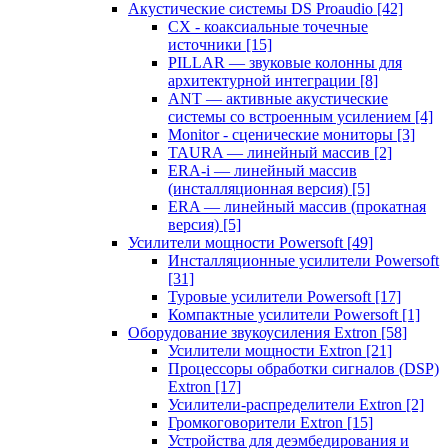
Акустические системы DS Proaudio
[42]
CX - коаксиальные точечные
источники
[15]
PILLAR — звуковые колонны для
архитектурной интеграции
[8]
ANT — активные акустические
системы со встроенным усилением
[4]
Monitor - сценические мониторы
[3]
TAURA — линейный массив
[2]
ERA-i — линейный массив
(инсталляционная версия)
[5]
ERA — линейный массив (прокатная
версия)
[5]
Усилители мощности Powersoft
[49]
Инсталляционные усилители Powersoft
[31]
Туровые усилители Powersoft
[17]
Компактные усилители Powersoft
[1]
Оборудование звукоусиления Extron
[58]
Усилители мощности Extron
[21]
Процессоры обработки сигналов (DSP)
Extron
[17]
Усилители-распределители Extron
[2]
Громкоговорители Extron
[15]
Устройства для деэмбедирования и