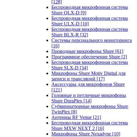
[128]
Беспроводная микрофонная система
Shure QLX-D
[9]
Беспроводная микрофонная система
Shure ULX-D
[10]
Беспроводная микрофонная система
Shure BLX-R
[32]
Системы персонального мониторинга
[16]
Проводные микрофоны Shure
[61]
Программное обеспечение Shure
[2]
Беспроводная микрофонная система
Shure SLX-D
[34]
Микрофоны Shure Motiv Digital для
записи и трансляций
[17]
Аксессуары для микрофонов Shure
[121]
Головные и петличные микрофоны
Shure DuraPlex
[14]
Субминиатюрные микрофоны Shure
TwinPlex
[8]
Антенны RF Venue
[21]
Беспроводная микрофонная система
Shure MXW NEXT 2
[16]
Микрофоны Shure Nexadyne
[10]