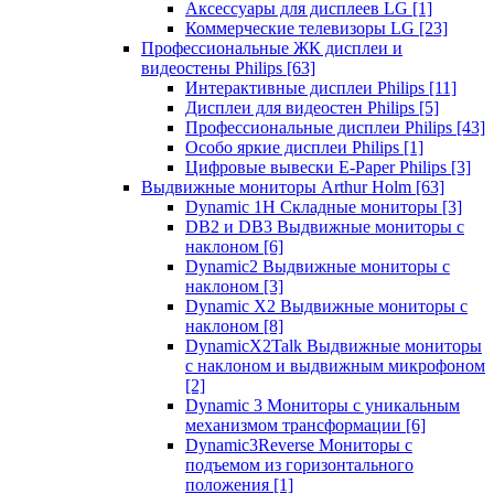
Аксессуары для дисплеев LG
[1]
Коммерческие телевизоры LG
[23]
Профессиональные ЖК дисплеи и
видеостены Philips
[63]
Интерактивные дисплеи Philips
[11]
Дисплеи для видеостен Philips
[5]
Профессиональные дисплеи Philips
[43]
Особо яркие дисплеи Philips
[1]
Цифровые вывески E-Paper Philips
[3]
Выдвижные мониторы Arthur Holm
[63]
Dynamic 1Н Складные мониторы
[3]
DB2 и DB3 Выдвижные мониторы с
наклоном
[6]
Dynamic2 Выдвижные мониторы с
наклоном
[3]
Dynamic X2 Выдвижные мониторы с
наклоном
[8]
DynamicX2Talk Выдвижные мониторы
с наклоном и выдвижным микрофоном
[2]
Dynamic 3 Мониторы с уникальным
механизмом трансформации
[6]
Dynamic3Reverse Мониторы с
подъемом из горизонтального
положения
[1]