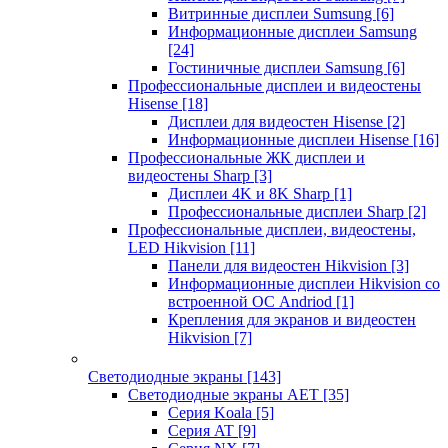
Витринные дисплеи Sumsung
[6]
Информационные дисплеи Samsung
[24]
Гостиничные дисплеи Samsung
[6]
Профессиональные дисплеи и видеостены
Hisense
[18]
Дисплеи для видеостен Hisense
[2]
Информационные дисплеи Hisense
[16]
Профессиональные ЖК дисплеи и
видеостены Sharp
[3]
Дисплеи 4K и 8K Sharp
[1]
Профессиональные дисплеи Sharp
[2]
Профессиональные дисплеи, видеостены,
LED Hikvision
[11]
Панели для видеостен Hikvision
[3]
Информационные дисплеи Hikvision со
встроенной ОС Andriod
[1]
Крепления для экранов и видеостен
Hikvision
[7]
Светодиодные экраны
[143]
Светодиодные экраны AET
[35]
Cерия Koala
[5]
Серия AT
[9]