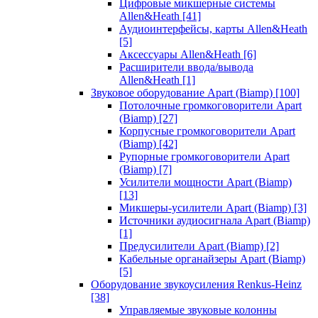
Цифровые микшерные системы
Allen&Heath
[41]
Аудиоинтерфейсы, карты Allen&Heath
[5]
Аксессуары Allen&Heath
[6]
Расширители ввода/вывода
Allen&Heath
[1]
Звуковое оборудование Apart (Biamp)
[100]
Потолочные громкоговорители Apart
(Biamp)
[27]
Корпусные громкоговорители Apart
(Biamp)
[42]
Рупорные громкоговорители Apart
(Biamp)
[7]
Усилители мощности Apart (Biamp)
[13]
Микшеры-усилители Apart (Biamp)
[3]
Источники аудиосигнала Apart (Biamp)
[1]
Предусилители Apart (Biamp)
[2]
Кабельные органайзеры Apart (Biamp)
[5]
Оборудование звукоусиления Renkus-Heinz
[38]
Управляемые звуковые колонны