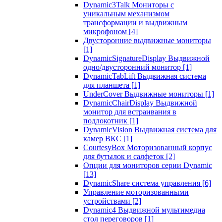
Dynamic3Talk Мониторы с
уникальным механизмом
трансформации и выдвижным
микрофоном
[4]
Двусторонние выдвижные мониторы
[1]
DynamicSignatureDisplay Выдвижной
одно/двусторонний монитор
[1]
DynamicTabLift Выдвижная система
для планшета
[1]
UnderCover Выдвижные мониторы
[1]
DynamicChairDisplay Выдвижной
монитор для встраивания в
подлокотник
[1]
DynamicVision Выдвижная система для
камер ВКС
[1]
CourtesyBox Моторизованный корпус
для бутылок и салфеток
[2]
Опции для мониторов серии Dynamic
[13]
DynamicShare система управления
[6]
Управление моторизованными
устройствами
[2]
Dynamic4 Выдвижной мультимедиа
стол переговоров
[1]