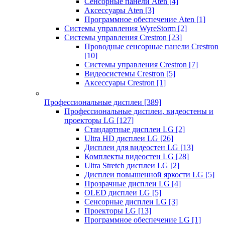
Сенсорные панели Aten
[4]
Аксессуары Aten
[3]
Программное обеспечение Aten
[1]
Системы управления WyreStorm
[2]
Системы управления Crestron
[23]
Проводные сенсорные панели Crestron
[10]
Системы управления Crestron
[7]
Видеосистемы Crestron
[5]
Аксессуары Crestron
[1]
Профессиональные дисплеи
[389]
Профессиональные дисплеи, видеостены и
проекторы LG
[127]
Стандартные дисплеи LG
[2]
Ultra HD дисплеи LG
[26]
Дисплеи для видеостен LG
[13]
Комплекты видеостен LG
[28]
Ultra Stretch дисплеи LG
[2]
Дисплеи повышенной яркости LG
[5]
Прозрачные дисплеи LG
[4]
OLED дисплеи LG
[5]
Сенсорные дисплеи LG
[3]
Проекторы LG
[13]
Программное обеспечение LG
[1]