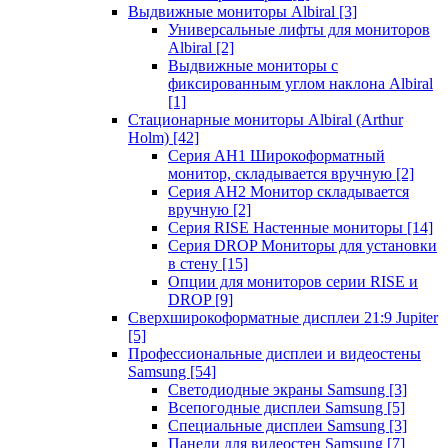
Выдвижные мониторы Albiral
[3]
Универсальные лифты для мониторов
Albiral
[2]
Выдвижные мониторы с
фиксированным углом наклона Albiral
[1]
Стационарные мониторы Albiral (Arthur
Holm)
[42]
Серия AH1 Широкоформатный
монитор, складывается вручную
[2]
Серия AH2 Монитор складывается
вручную
[2]
Серия RISE Настенные мониторы
[14]
Серия DROP Мониторы для установки
в стену
[15]
Опции для мониторов серии RISE и
DROP
[9]
Сверхширокоформатные дисплеи 21:9 Jupiter
[5]
Профессиональные дисплеи и видеостены
Samsung
[54]
Светодиодные экраны Samsung
[3]
Всепогодные дисплеи Samsung
[5]
Специальные дисплеи Samsung
[3]
Панели для видеостен Samsung
[7]