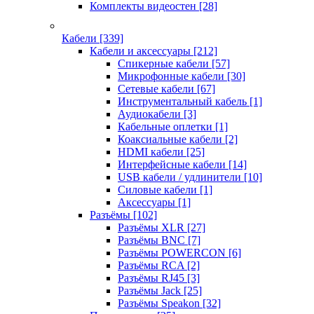
Комплекты видеостен
[28]
Кабели
[339]
Кабели и аксессуары
[212]
Спикерные кабели
[57]
Микрофонные кабели
[30]
Сетевые кабели
[67]
Инструментальный кабель
[1]
Аудиокабели
[3]
Кабельные оплетки
[1]
Коаксиальные кабели
[2]
HDMI кабели
[25]
Интерфейсные кабели
[14]
USB кабели / удлинители
[10]
Силовые кабели
[1]
Аксессуары
[1]
Разъёмы
[102]
Разъёмы XLR
[27]
Разъёмы BNC
[7]
Разъёмы POWERCON
[6]
Разъёмы RCA
[2]
Разъёмы RJ45
[3]
Разъёмы Jack
[25]
Разъёмы Speakon
[32]