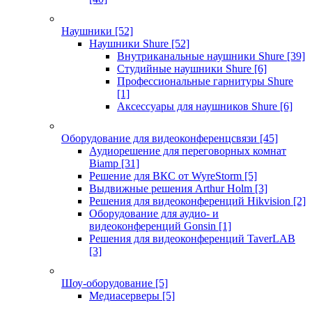
Наушники
[52]
Наушники Shure
[52]
Внутриканальные наушники Shure
[39]
Студийные наушники Shure
[6]
Профессиональные гарнитуры Shure
[1]
Аксессуары для наушников Shure
[6]
Оборудование для видеоконференцсвязи
[45]
Аудиорешение для переговорных комнат
Biamp
[31]
Решение для ВКС от WyreStorm
[5]
Выдвижные решения Arthur Holm
[3]
Решения для видеоконференций Hikvision
[2]
Оборудование для аудио- и
видеоконференций Gonsin
[1]
Решения для видеоконференций TaverLAB
[3]
Шоу-оборудование
[5]
Медиасерверы
[5]