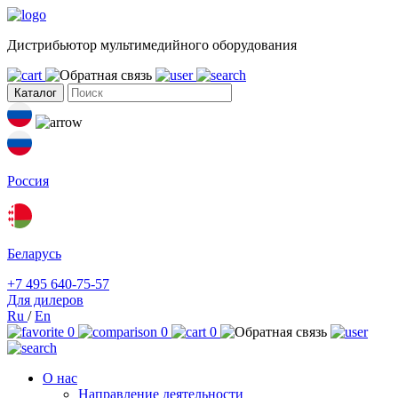
Дистрибьютор мультимедийного оборудования
Каталог
Россия
Беларусь
+7 495 640-75-57
Для дилеров
Ru
/
En
0
0
0
О нас
Направление деятельности