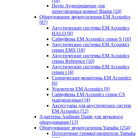
[16]
Devio Аудиорешение для
переговорных комнат Biamp
[24]
Оборудование звукоусиления EM Acoustics
[87]
Акустические системы EM Acoustics
HALO
[8]
Сабвуферы EM Acoustics серии S
[16]
Акустические системы EM Acoustics
серии EMS
[18]
Акустические системы EM Acoustics
серии Reference
[10]
Акустические системы EM Acoustics
серии i
[4]
Сценические мониторы EM Acoustics
[6]
Усилители EM Acoustics
[9]
Сабвуферы EM Acoustics серии CS
(кардиоидные)
[4]
Аксессуары для акустических систем
EM Acoustics
[12]
Адаптеры Audinate Dante для звукового
оборудования
[13]
Оборудование звукоусиления Yamaha
[254]
Потолочные громкоговорители Yamaha