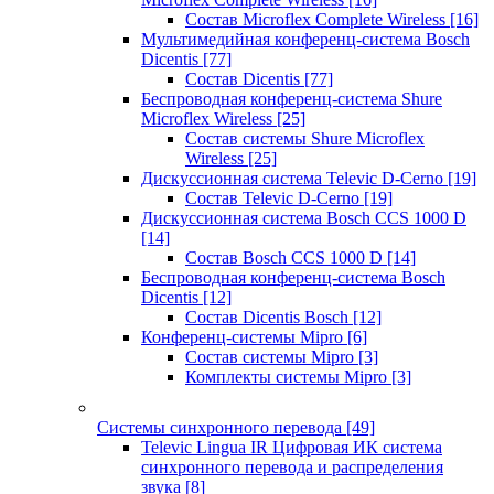
Состав Microflex Complete Wireless
[16]
Мультимедийная конференц-система Bosch
Dicentis
[77]
Состав Dicentis
[77]
Беспроводная конференц-система Shure
Microflex Wireless
[25]
Состав системы Shure Microflex
Wireless
[25]
Дискуссионная система Televic D-Cerno
[19]
Состав Televic D-Cerno
[19]
Дискуссионная система Bosch CCS 1000 D
[14]
Состав Bosch CCS 1000 D
[14]
Беспроводная конференц-система Bosch
Dicentis
[12]
Состав Dicentis Bosch
[12]
Конференц-системы Mipro
[6]
Состав системы Mipro
[3]
Комплекты системы Mipro
[3]
Системы синхронного перевода
[49]
Televic Lingua IR Цифровая ИК система
синхронного перевода и распределения
звука
[8]