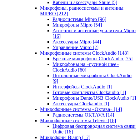
Кабели и аксессуары Shure
[5]
Микрофоны, радиосистемы и антенны
MIPRO
[212]
Радиосистемы Mipro
[96]
Микрофоны Mipro
[54]
Антенны и антенные усилители Mipro
[16]
Аксессуары Mipro
[44]
Управление Mipro
[2]
Микрофонные системы ClockAudio
[148]
Врезные микрофоны ClockAudio
[75]
Микрофоны на «гусиной шее»
ClockAudio
[60]
Потолочные микрофоны ClockAudio
[9]
Интерфейсы ClockAudio
[1]
Готовые комплекты Clockaudio
[1]
Микрофоны Dante/USB ClockAudio
[1]
Аксессуары Clockaudio
[1]
Микрофонные системы «Октава»
[14]
Радиосистемы OKTAVA
[14]
Микрофонные системы Televic
[16]
Цифровая беспроводная система связи
Unite
[16]
Микрофоны Biamp
[17]