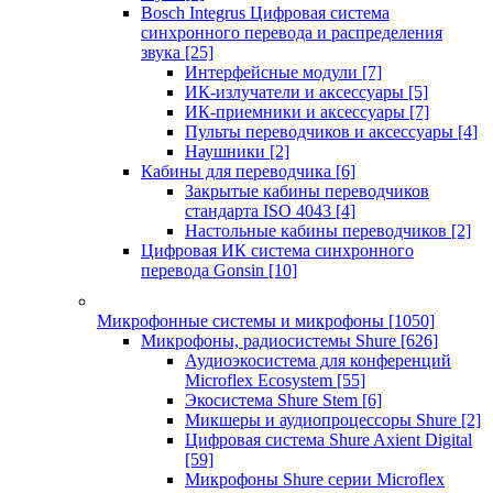
Bosch Integrus Цифровая система
синхронного перевода и распределения
звука
[25]
Интерфейсные модули
[7]
ИК-излучатели и аксессуары
[5]
ИК-приемники и аксессуары
[7]
Пульты переводчиков и аксессуары
[4]
Наушники
[2]
Кабины для переводчика
[6]
Закрытые кабины переводчиков
стандарта ISO 4043
[4]
Настольные кабины переводчиков
[2]
Цифровая ИК система синхронного
перевода Gonsin
[10]
Микрофонные системы и микрофоны
[1050]
Микрофоны, радиосистемы Shure
[626]
Аудиоэкосистема для конференций
Microflex Ecosystem
[55]
Экосистема Shure Stem
[6]
Микшеры и аудиопроцессоры Shure
[2]
Цифровая система Shure Axient Digital
[59]
Микрофоны Shure серии Microflex