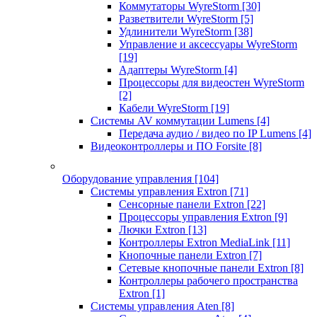
Коммутаторы WyreStorm
[30]
Разветвители WyreStorm
[5]
Удлинители WyreStorm
[38]
Управление и аксессуары WyreStorm
[19]
Адаптеры WyreStorm
[4]
Процессоры для видеостен WyreStorm
[2]
Кабели WyreStorm
[19]
Системы AV коммутации Lumens
[4]
Передача аудио / видео по IP Lumens
[4]
Видеоконтроллеры и ПО Forsite
[8]
Оборудование управления
[104]
Системы управления Extron
[71]
Сенсорные панели Extron
[22]
Процессоры управления Extron
[9]
Лючки Extron
[13]
Контроллеры Extron MediaLink
[11]
Кнопочные панели Extron
[7]
Сетевые кнопочные панели Extron
[8]
Контроллеры рабочего пространства
Extron
[1]
Системы управления Aten
[8]