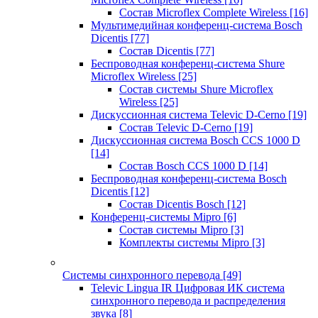
Состав Microflex Complete Wireless
[16]
Мультимедийная конференц-система Bosch
Dicentis
[77]
Состав Dicentis
[77]
Беспроводная конференц-система Shure
Microflex Wireless
[25]
Состав системы Shure Microflex
Wireless
[25]
Дискуссионная система Televic D-Cerno
[19]
Состав Televic D-Cerno
[19]
Дискуссионная система Bosch CCS 1000 D
[14]
Состав Bosch CCS 1000 D
[14]
Беспроводная конференц-система Bosch
Dicentis
[12]
Состав Dicentis Bosch
[12]
Конференц-системы Mipro
[6]
Состав системы Mipro
[3]
Комплекты системы Mipro
[3]
Системы синхронного перевода
[49]
Televic Lingua IR Цифровая ИК система
синхронного перевода и распределения
звука
[8]