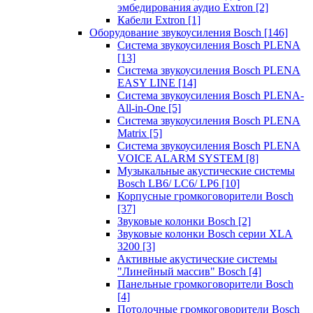
эмбедирования аудио Extron
[2]
Кабели Extron
[1]
Оборудование звукоусиления Bosch
[146]
Система звукоусиления Bosch PLENA
[13]
Система звукоусиления Bosch PLENA
EASY LINE
[14]
Система звукоусиления Bosch PLENA-
All-in-One
[5]
Система звукоусиления Bosch PLENA
Matrix
[5]
Система звукоусиления Bosch PLENA
VOICE ALARM SYSTEM
[8]
Музыкальные акустические системы
Bosch LB6/ LC6/ LP6
[10]
Корпусные громкоговорители Bosch
[37]
Звуковые колонки Bosch
[2]
Звуковые колонки Bosch серии XLA
3200
[3]
Активные акустические системы
"Линейный массив" Bosch
[4]
Панельные громкоговорители Bosch
[4]
Потолочные громкоговорители Bosch