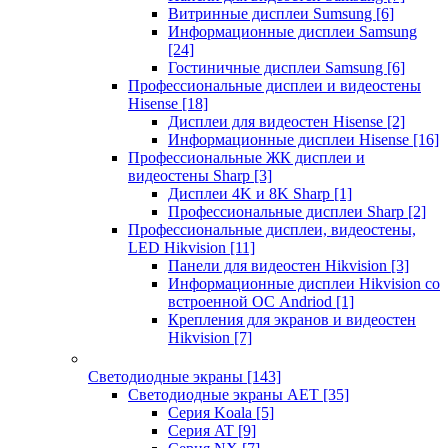
Витринные дисплеи Sumsung
[6]
Информационные дисплеи Samsung
[24]
Гостиничные дисплеи Samsung
[6]
Профессиональные дисплеи и видеостены
Hisense
[18]
Дисплеи для видеостен Hisense
[2]
Информационные дисплеи Hisense
[16]
Профессиональные ЖК дисплеи и
видеостены Sharp
[3]
Дисплеи 4K и 8K Sharp
[1]
Профессиональные дисплеи Sharp
[2]
Профессиональные дисплеи, видеостены,
LED Hikvision
[11]
Панели для видеостен Hikvision
[3]
Информационные дисплеи Hikvision со
встроенной ОС Andriod
[1]
Крепления для экранов и видеостен
Hikvision
[7]
Светодиодные экраны
[143]
Светодиодные экраны AET
[35]
Cерия Koala
[5]
Серия AT
[9]