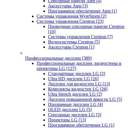
Сенсорные панели Aten
[4]
Аксессуары Aten
[3]
Программное обеспечение Aten
[1]
Системы управления WyreStorm
[2]
Системы управления Crestron
[23]
Проводные сенсорные панели Crestron
[10]
Системы управления Crestron
[7]
Видеосистемы Crestron
[5]
Аксессуары Crestron
[1]
Профессиональные дисплеи
[389]
Профессиональные дисплеи, видеостены и
проекторы LG
[127]
Стандартные дисплеи LG
[2]
Ultra HD дисплеи LG
[26]
Дисплеи для видеостен LG
[13]
Комплекты видеостен LG
[28]
Ultra Stretch дисплеи LG
[2]
Дисплеи повышенной яркости LG
[5]
Прозрачные дисплеи LG
[4]
OLED дисплеи LG
[5]
Сенсорные дисплеи LG
[3]
Проекторы LG
[13]
Программное обеспечение LG
[1]