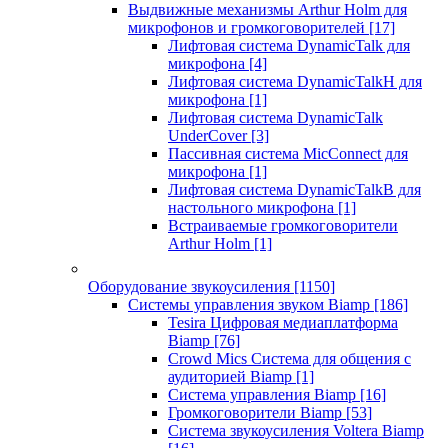
Выдвижные механизмы Arthur Holm для
микрофонов и громкоговорителей
[17]
Лифтовая система DynamicTalk для
микрофона
[4]
Лифтовая система DynamicTalkH для
микрофона
[1]
Лифтовая система DynamicTalk
UnderCover
[3]
Пассивная система MicConnect для
микрофона
[1]
Лифтовая система DynamicTalkB для
настольного микрофона
[1]
Встраиваемые громкоговорители
Arthur Holm
[1]
Оборудование звукоусиления
[1150]
Системы управления звуком Biamp
[186]
Tesira Цифровая медиаплатформа
Biamp
[76]
Crowd Mics Система для общения с
аудиторией Biamp
[1]
Система управления Biamp
[16]
Громкоговорители Biamp
[53]
Система звукоусиления Voltera Biamp