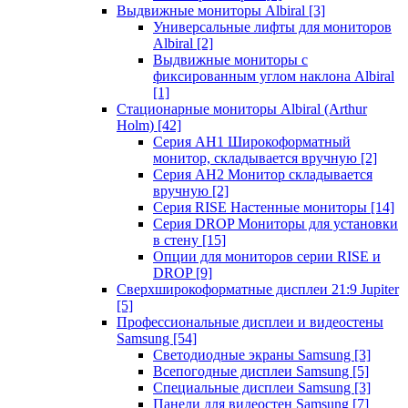
Выдвижные мониторы Albiral
[3]
Универсальные лифты для мониторов
Albiral
[2]
Выдвижные мониторы с
фиксированным углом наклона Albiral
[1]
Стационарные мониторы Albiral (Arthur
Holm)
[42]
Серия AH1 Широкоформатный
монитор, складывается вручную
[2]
Серия AH2 Монитор складывается
вручную
[2]
Серия RISE Настенные мониторы
[14]
Серия DROP Мониторы для установки
в стену
[15]
Опции для мониторов серии RISE и
DROP
[9]
Сверхширокоформатные дисплеи 21:9 Jupiter
[5]
Профессиональные дисплеи и видеостены
Samsung
[54]
Светодиодные экраны Samsung
[3]
Всепогодные дисплеи Samsung
[5]
Специальные дисплеи Samsung
[3]
Панели для видеостен Samsung
[7]