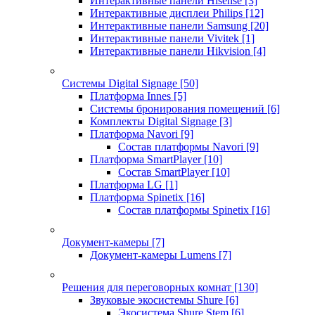
Интерактивные панели Hisense
[3]
Интерактивные дисплеи Philips
[12]
Интерактивные панели Samsung
[20]
Интерактивные панели Vivitek
[1]
Интерактивные панели Hikvision
[4]
Системы Digital Signage
[50]
Платформа Innes
[5]
Системы бронирования помещений
[6]
Комплекты Digital Signage
[3]
Платформа Navori
[9]
Состав платформы Navori
[9]
Платформа SmartPlayer
[10]
Состав SmartPlayer
[10]
Платформа LG
[1]
Платформа Spinetix
[16]
Состав платформы Spinetix
[16]
Документ-камеры
[7]
Документ-камеры Lumens
[7]
Решения для переговорных комнат
[130]
Звуковые экосистемы Shure
[6]
Экосистема Shure Stem
[6]