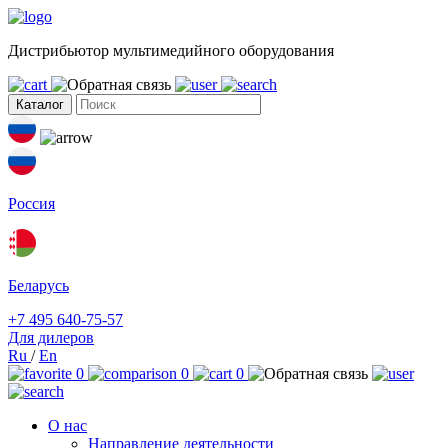
Дистрибьютор мультимедийного оборудования
Каталог
Россия
Беларусь
+7 495 640-75-57
Для дилеров
Ru
/
En
0
0
0
О нас
Направление деятельности