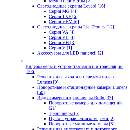
Медиа периметры
[2]
Светодиодные экраны Leyard
[16]
Серия MG
[4]
Серия TXF
[6]
Серия VEM
[6]
Светодиодные экраны LianTronics
[12]
Серия VA
[4]
Серия VL
[4]
Серия VH
[3]
Серия V
[1]
Аксессуары для LED панелей
[2]
Видеокамеры и устройства записи и трансляции
[106]
Решения для захвата и передачи видео
Lumens
[9]
Поворотные и стационарные камеры Lumens
[50]
Видеокамеры и трансиверы Bolin
[33]
Поворотные камеры для помещений
[21]
Трансиверы
[5]
Пульты управления камерами
[2]
Поворотные уличные камеры
[5]
Решения для видеозахвата и потокового