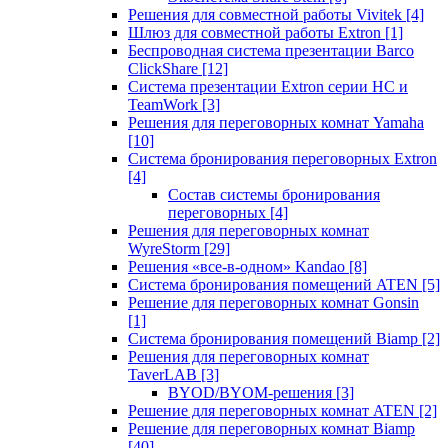
Решения для совместной работы Vivitek
[4]
Шлюз для совместной работы Extron
[1]
Беспроводная система презентации Barco
ClickShare
[12]
Система презентации Extron серии HC и
TeamWork
[3]
Решения для переговорных комнат Yamaha
[10]
Система бронирования переговорных Extron
[4]
Состав системы бронирования
переговорных
[4]
Решения для переговорных комнат
WyreStorm
[29]
Решения «все-в-одном» Kandao
[8]
Система бронирования помещений ATEN
[5]
Решение для переговорных комнат Gonsin
[1]
Система бронирования помещений Biamp
[2]
Решения для переговорных комнат
TaverLAB
[3]
BYOD/BYOM-решения
[3]
Решение для переговорных комнат ATEN
[2]
Решение для переговорных комнат Biamp
[40]