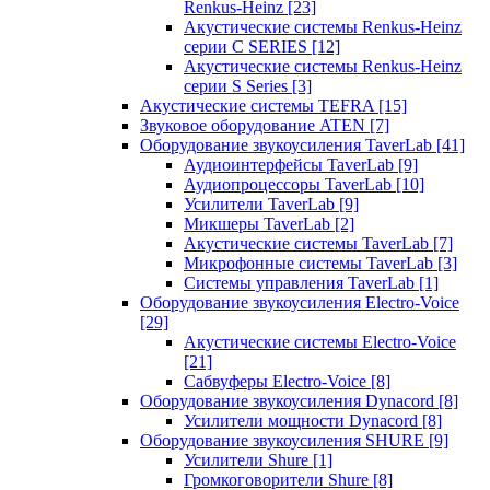
Renkus-Heinz
[23]
Акустические системы Renkus-Heinz
серии C SERIES
[12]
Акустические системы Renkus-Heinz
серии S Series
[3]
Акустические системы TEFRA
[15]
Звуковое оборудование ATEN
[7]
Оборудование звукоусиления TaverLab
[41]
Аудиоинтерфейсы TaverLab
[9]
Аудиопроцессоры TaverLab
[10]
Усилители TaverLab
[9]
Микшеры TaverLab
[2]
Акустические системы TaverLab
[7]
Микрофонные системы TaverLab
[3]
Системы управления TaverLab
[1]
Оборудование звукоусиления Electro-Voice
[29]
Акустические системы Electro-Voice
[21]
Сабвуферы Electro-Voice
[8]
Оборудование звукоусиления Dynacord
[8]
Усилители мощности Dynacord
[8]
Оборудование звукоусиления SHURE
[9]
Усилители Shure
[1]
Громкоговорители Shure
[8]