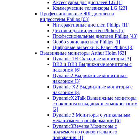
Аксессуары для дисплеев LG
[1]
Коммерческие телевизоры LG
[23]
Профессиональные ЖК дисплеи и
видеостены Philips
[63]
Интерактивные дисплеи Philips
[11]
Дисплеи для видеостен Philips
[5]
Профессиональные дисплеи Philips
[43]
Особо яркие дисплеи Philips
[1]
Цифровые вывески E-Paper Philips
[3]
Выдвижные мониторы Arthur Holm
[63]
Dynamic 1Н Складные мониторы
[3]
DB2 и DB3 Выдвижные мониторы с
наклоном
[6]
Dynamic2 Выдвижные мониторы с
наклоном
[3]
Dynamic X2 Выдвижные мониторы с
наклоном
[8]
DynamicX2Talk Выдвижные мониторы
с наклоном и выдвижным микрофоном
[2]
Dynamic 3 Мониторы с уникальным
механизмом трансформации
[6]
Dynamic3Reverse Мониторы с
подъемом из горизонтального
положения
[1]