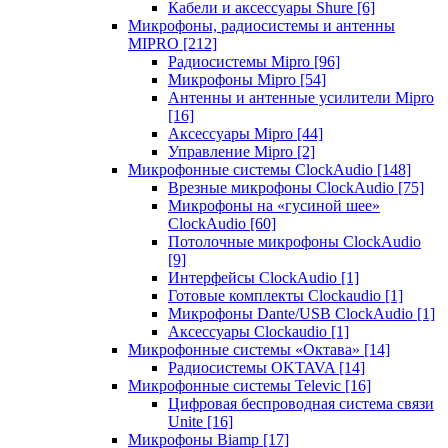
Кабели и аксессуары Shure
[6]
Микрофоны, радиосистемы и антенны
MIPRO
[212]
Радиосистемы Mipro
[96]
Микрофоны Mipro
[54]
Антенны и антенные усилители Mipro
[16]
Аксессуары Mipro
[44]
Управление Mipro
[2]
Микрофонные системы ClockAudio
[148]
Врезные микрофоны ClockAudio
[75]
Микрофоны на «гусиной шее»
ClockAudio
[60]
Потолочные микрофоны ClockAudio
[9]
Интерфейсы ClockAudio
[1]
Готовые комплекты Clockaudio
[1]
Микрофоны Dante/USB ClockAudio
[1]
Аксессуары Clockaudio
[1]
Микрофонные системы «Октава»
[14]
Радиосистемы OKTAVA
[14]
Микрофонные системы Televic
[16]
Цифровая беспроводная система связи
Unite
[16]
Микрофоны Biamp
[17]