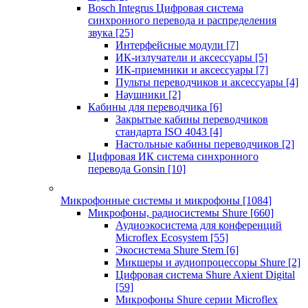
Bosch Integrus Цифровая система
синхронного перевода и распределения
звука
[25]
Интерфейсные модули
[7]
ИК-излучатели и аксессуары
[5]
ИК-приемники и аксессуары
[7]
Пульты переводчиков и аксессуары
[4]
Наушники
[2]
Кабины для переводчика
[6]
Закрытые кабины переводчиков
стандарта ISO 4043
[4]
Настольные кабины переводчиков
[2]
Цифровая ИК система синхронного
перевода Gonsin
[10]
Микрофонные системы и микрофоны
[1084]
Микрофоны, радиосистемы Shure
[660]
Аудиоэкосистема для конференций
Microflex Ecosystem
[55]
Экосистема Shure Stem
[6]
Микшеры и аудиопроцессоры Shure
[2]
Цифровая система Shure Axient Digital
[59]
Микрофоны Shure серии Microflex