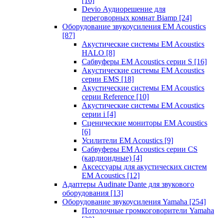
[16]
Devio Аудиорешение для
переговорных комнат Biamp
[24]
Оборудование звукоусиления EM Acoustics
[87]
Акустические системы EM Acoustics
HALO
[8]
Сабвуферы EM Acoustics серии S
[16]
Акустические системы EM Acoustics
серии EMS
[18]
Акустические системы EM Acoustics
серии Reference
[10]
Акустические системы EM Acoustics
серии i
[4]
Сценические мониторы EM Acoustics
[6]
Усилители EM Acoustics
[9]
Сабвуферы EM Acoustics серии CS
(кардиоидные)
[4]
Аксессуары для акустических систем
EM Acoustics
[12]
Адаптеры Audinate Dante для звукового
оборудования
[13]
Оборудование звукоусиления Yamaha
[254]
Потолочные громкоговорители Yamaha