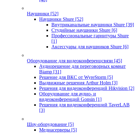
Наушники
[52]
Наушники Shure
[52]
Внутриканальные наушники Shure
[39]
Студийные наушники Shure
[6]
Профессиональные гарнитуры Shure
[1]
Аксессуары для наушников Shure
[6]
Оборудование для видеоконференцсвязи
[45]
Аудиорешение для переговорных комнат
Biamp
[31]
Решение для ВКС от WyreStorm
[5]
Выдвижные решения Arthur Holm
[3]
Решения для видеоконференций Hikvision
[2]
Оборудование для аудио- и
видеоконференций Gonsin
[1]
Решения для видеоконференций TaverLAB
[3]
Шоу-оборудование
[5]
Медиасерверы
[5]