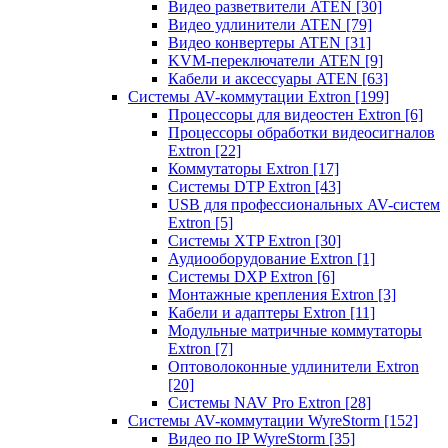
Видео разветвители ATEN
[30]
Видео удлинители ATEN
[79]
Видео конвертеры ATEN
[31]
KVM-переключатели ATEN
[9]
Кабели и аксессуары ATEN
[63]
Системы AV-коммутации Extron
[199]
Процессоры для видеостен Extron
[6]
Процессоры обработки видеосигналов
Extron
[22]
Коммутаторы Extron
[17]
Системы DTP Extron
[43]
USB для профессиональных AV-систем
Extron
[5]
Системы XTP Extron
[30]
Аудиооборудование Extron
[1]
Системы DXP Extron
[6]
Монтажные крепления Extron
[3]
Кабели и адаптеры Extron
[11]
Модульные матричные коммутаторы
Extron
[7]
Оптоволоконные удлинители Extron
[20]
Системы NAV Pro Extron
[28]
Системы AV-коммутации WyreStorm
[152]
Видео по IP WyreStorm
[35]