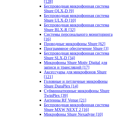
[128]
Беспроводная микрофонная система
Shure QLX-D
[9]
Беспроводная микрофонная система
Shure ULX-D
[10]
Беспроводная микрофонная система
Shure BLX-R
[32]
Системы персонального мониторинга
[16]
Проводные микрофоны Shure
[62]
Программное обеспечение Shure
[3]
Беспроводная микрофонная система
Shure SLX-D
[34]
Микрофоны Shure Motiv Digital для
записи и трансляций
[17]
Аксессуары для микрофонов Shure
[121]
Головные и петличные микрофоны
Shure DuraPlex
[14]
Субминиатюрные микрофоны Shure
TwinPlex
[39]
Антенны RF Venue
[21]
Беспроводная микрофонная система
Shure MXW NEXT 2
[16]
Микрофоны Shure Nexadyne
[10]