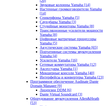
[20]
Звуковые колонны Yamaha
[14]
Настенные громкоговорители Yamaha
[14]
Спикерфоны Yamaha
[5]
Саундбары Yamaha
[3]
Студийные мониторы Yamaha
[8]
Трансляционные усилители мощности
Yamaha
[8]
Цифровые матричные процессоры
Yamaha
[5]
Акустические системы Yamaha
[65]
Портативные системы звукоусиления
Yamaha
[4]
Усилители Yamaha
[16]
Сетевые коммутаторы Yamaha
[12]
Аксессуары Yamaha
[1]
Микшерные консоли Yamaha
[40]
Интерфейсы и конвертеры Yamaha
[23]
Программное обеспечение Audinate Dante
Domain Manager
[9]
Лицензии DDM
[6]
Dante Virtual Soundcard
[3]
Оборудование звукоусиления Allen&Heath
[53]