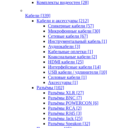
Комплекты видеостен
[28]
Кабели
[339]
Кабели и аксессуары
[212]
Спикерные кабели
[57]
Микрофонные кабели
[30]
Сетевые кабели
[67]
Инструментальный кабель
[1]
Аудиокабели
[3]
Кабельные оплетки
[1]
Коаксиальные кабели
[2]
HDMI кабели
[25]
Интерфейсные кабели
[14]
USB кабели / удлинители
[10]
Силовые кабели
[1]
Аксессуары
[1]
Разъёмы
[102]
Разъёмы XLR
[27]
Разъёмы BNC
[7]
Разъёмы POWERCON
[6]
Разъёмы RCA
[2]
Разъёмы RJ45
[3]
Разъёмы Jack
[25]
Разъёмы Speakon
[32]