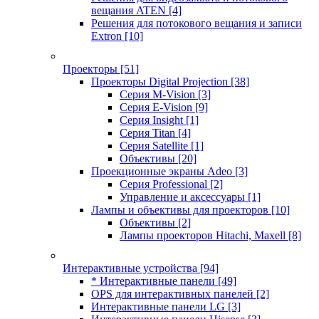
вещания ATEN
[4]
Решения для потокового вещания и записи
Extron
[10]
Проекторы
[51]
Проекторы Digital Projection
[38]
Серия M-Vision
[3]
Серия E-Vision
[9]
Серия Insight
[1]
Серия Titan
[4]
Серия Satellite
[1]
Объективы
[20]
Проекционные экраны Adeo
[3]
Серия Professional
[2]
Управление и аксессуары
[1]
Лампы и объективы для проекторов
[10]
Объективы
[2]
Лампы проекторов Hitachi, Maxell
[8]
Интерактивные устройства
[94]
* Интерактивные панели
[49]
OPS для интерактивных панелей
[2]
Интерактивные панели LG
[3]