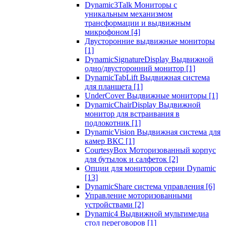
Dynamic3Talk Мониторы с
уникальным механизмом
трансформации и выдвижным
микрофоном
[4]
Двусторонние выдвижные мониторы
[1]
DynamicSignatureDisplay Выдвижной
одно/двусторонний монитор
[1]
DynamicTabLift Выдвижная система
для планшета
[1]
UnderCover Выдвижные мониторы
[1]
DynamicChairDisplay Выдвижной
монитор для встраивания в
подлокотник
[1]
DynamicVision Выдвижная система для
камер ВКС
[1]
CourtesyBox Моторизованный корпус
для бутылок и салфеток
[2]
Опции для мониторов серии Dynamic
[13]
DynamicShare система управления
[6]
Управление моторизованными
устройствами
[2]
Dynamic4 Выдвижной мультимедиа
стол переговоров
[1]