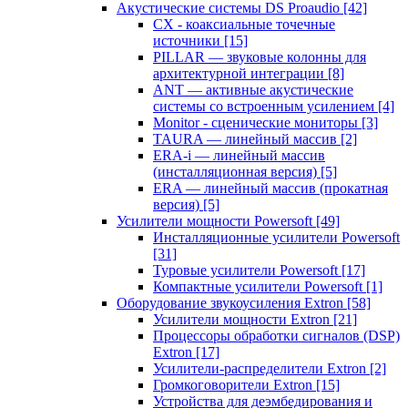
Акустические системы DS Proaudio
[42]
CX - коаксиальные точечные
источники
[15]
PILLAR — звуковые колонны для
архитектурной интеграции
[8]
ANT — активные акустические
системы со встроенным усилением
[4]
Monitor - сценические мониторы
[3]
TAURA — линейный массив
[2]
ERA-i — линейный массив
(инсталляционная версия)
[5]
ERA — линейный массив (прокатная
версия)
[5]
Усилители мощности Powersoft
[49]
Инсталляционные усилители Powersoft
[31]
Туровые усилители Powersoft
[17]
Компактные усилители Powersoft
[1]
Оборудование звукоусиления Extron
[58]
Усилители мощности Extron
[21]
Процессоры обработки сигналов (DSP)
Extron
[17]
Усилители-распределители Extron
[2]
Громкоговорители Extron
[15]
Устройства для деэмбедирования и