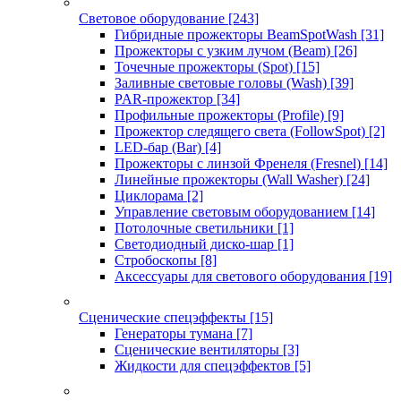
Световое оборудование
[243]
Гибридные прожекторы BeamSpotWash
[31]
Прожекторы с узким лучом (Beam)
[26]
Точечные прожекторы (Spot)
[15]
Заливные световые головы (Wash)
[39]
PAR-прожектор
[34]
Профильные прожекторы (Profile)
[9]
Прожектор следящего света (FollowSpot)
[2]
LED-бар (Bar)
[4]
Прожекторы с линзой Френеля (Fresnel)
[14]
Линейные прожекторы (Wall Washer)
[24]
Циклорама
[2]
Управление световым оборудованием
[14]
Потолочные светильники
[1]
Светодиодный диско-шар
[1]
Стробоскопы
[8]
Аксессуары для светового оборудования
[19]
Сценические спецэффекты
[15]
Генераторы тумана
[7]
Сценические вентиляторы
[3]
Жидкости для спецэффектов
[5]