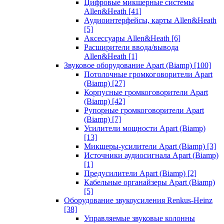
Цифровые микшерные системы
Allen&Heath
[41]
Аудиоинтерфейсы, карты Allen&Heath
[5]
Аксессуары Allen&Heath
[6]
Расширители ввода/вывода
Allen&Heath
[1]
Звуковое оборудование Apart (Biamp)
[100]
Потолочные громкоговорители Apart
(Biamp)
[27]
Корпусные громкоговорители Apart
(Biamp)
[42]
Рупорные громкоговорители Apart
(Biamp)
[7]
Усилители мощности Apart (Biamp)
[13]
Микшеры-усилители Apart (Biamp)
[3]
Источники аудиосигнала Apart (Biamp)
[1]
Предусилители Apart (Biamp)
[2]
Кабельные органайзеры Apart (Biamp)
[5]
Оборудование звукоусиления Renkus-Heinz
[38]
Управляемые звуковые колонны