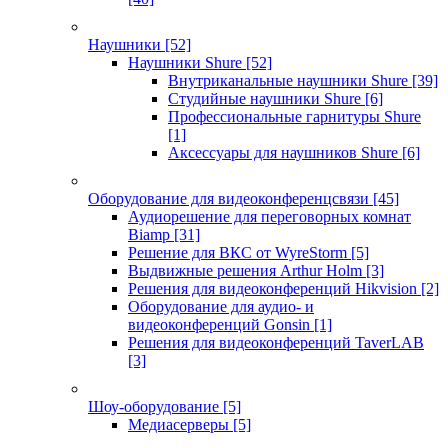
Наушники
[52]
Наушники Shure
[52]
Внутриканальные наушники Shure
[39]
Студийные наушники Shure
[6]
Профессиональные гарнитуры Shure
[1]
Аксессуары для наушников Shure
[6]
Оборудование для видеоконференцсвязи
[45]
Аудиорешение для переговорных комнат
Biamp
[31]
Решение для ВКС от WyreStorm
[5]
Выдвижные решения Arthur Holm
[3]
Решения для видеоконференций Hikvision
[2]
Оборудование для аудио- и
видеоконференций Gonsin
[1]
Решения для видеоконференций TaverLAB
[3]
Шоу-оборудование
[5]
Медиасерверы
[5]