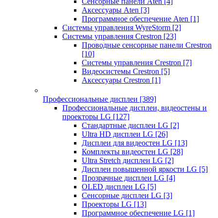
Сенсорные панели Aten
[4]
Аксессуары Aten
[3]
Программное обеспечение Aten
[1]
Системы управления WyreStorm
[2]
Системы управления Crestron
[23]
Проводные сенсорные панели Crestron
[10]
Системы управления Crestron
[7]
Видеосистемы Crestron
[5]
Аксессуары Crestron
[1]
Профессиональные дисплеи
[389]
Профессиональные дисплеи, видеостены и
проекторы LG
[127]
Стандартные дисплеи LG
[2]
Ultra HD дисплеи LG
[26]
Дисплеи для видеостен LG
[13]
Комплекты видеостен LG
[28]
Ultra Stretch дисплеи LG
[2]
Дисплеи повышенной яркости LG
[5]
Прозрачные дисплеи LG
[4]
OLED дисплеи LG
[5]
Сенсорные дисплеи LG
[3]
Проекторы LG
[13]
Программное обеспечение LG
[1]