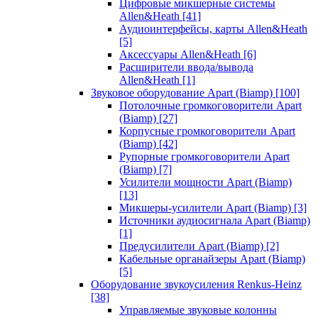
Цифровые микшерные системы
Allen&Heath
[41]
Аудиоинтерфейсы, карты Allen&Heath
[5]
Аксессуары Allen&Heath
[6]
Расширители ввода/вывода
Allen&Heath
[1]
Звуковое оборудование Apart (Biamp)
[100]
Потолочные громкоговорители Apart
(Biamp)
[27]
Корпусные громкоговорители Apart
(Biamp)
[42]
Рупорные громкоговорители Apart
(Biamp)
[7]
Усилители мощности Apart (Biamp)
[13]
Микшеры-усилители Apart (Biamp)
[3]
Источники аудиосигнала Apart (Biamp)
[1]
Предусилители Apart (Biamp)
[2]
Кабельные органайзеры Apart (Biamp)
[5]
Оборудование звукоусиления Renkus-Heinz
[38]
Управляемые звуковые колонны