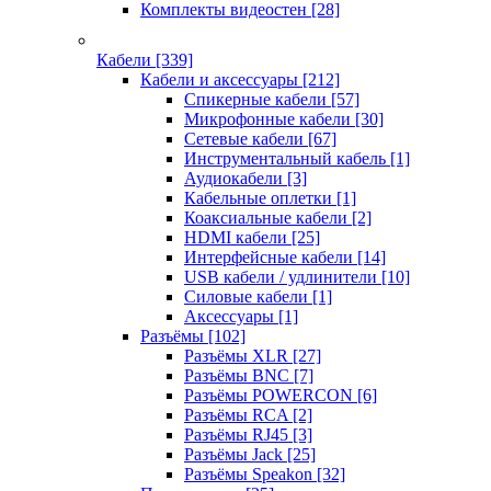
Комплекты видеостен
[28]
Кабели
[339]
Кабели и аксессуары
[212]
Спикерные кабели
[57]
Микрофонные кабели
[30]
Сетевые кабели
[67]
Инструментальный кабель
[1]
Аудиокабели
[3]
Кабельные оплетки
[1]
Коаксиальные кабели
[2]
HDMI кабели
[25]
Интерфейсные кабели
[14]
USB кабели / удлинители
[10]
Силовые кабели
[1]
Аксессуары
[1]
Разъёмы
[102]
Разъёмы XLR
[27]
Разъёмы BNC
[7]
Разъёмы POWERCON
[6]
Разъёмы RCA
[2]
Разъёмы RJ45
[3]
Разъёмы Jack
[25]
Разъёмы Speakon
[32]