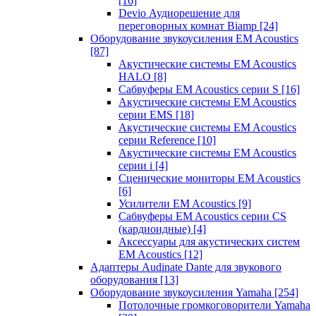
[16]
Devio Аудиорешение для
переговорных комнат Biamp
[24]
Оборудование звукоусиления EM Acoustics
[87]
Акустические системы EM Acoustics
HALO
[8]
Сабвуферы EM Acoustics серии S
[16]
Акустические системы EM Acoustics
серии EMS
[18]
Акустические системы EM Acoustics
серии Reference
[10]
Акустические системы EM Acoustics
серии i
[4]
Сценические мониторы EM Acoustics
[6]
Усилители EM Acoustics
[9]
Сабвуферы EM Acoustics серии CS
(кардиоидные)
[4]
Аксессуары для акустических систем
EM Acoustics
[12]
Адаптеры Audinate Dante для звукового
оборудования
[13]
Оборудование звукоусиления Yamaha
[254]
Потолочные громкоговорители Yamaha