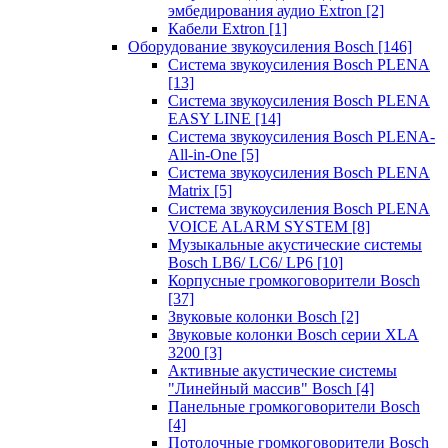
эмбедирования аудио Extron
[2]
Кабели Extron
[1]
Оборудование звукоусиления Bosch
[146]
Система звукоусиления Bosch PLENA
[13]
Система звукоусиления Bosch PLENA
EASY LINE
[14]
Система звукоусиления Bosch PLENA-
All-in-One
[5]
Система звукоусиления Bosch PLENA
Matrix
[5]
Система звукоусиления Bosch PLENA
VOICE ALARM SYSTEM
[8]
Музыкальные акустические системы
Bosch LB6/ LC6/ LP6
[10]
Корпусные громкоговорители Bosch
[37]
Звуковые колонки Bosch
[2]
Звуковые колонки Bosch серии XLA
3200
[3]
Активные акустические системы
"Линейный массив" Bosch
[4]
Панельные громкоговорители Bosch
[4]
Потолочные громкоговорители Bosch