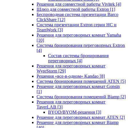
Решения для совместной работы Vivitek
[4]
Шлюз для совместной работы Extron
[1]
Беспроводная система презентации Barco
ClickShare
[12]
Система презентации Extron серии HC и
TeamWork
[3]
Решения для переговорных комнат Yamaha
[10]
Система бронирования переговорных Extron
[4]
Состав системы бронирования
переговорных
[4]
Решения для переговорных комнат
WyreStorm
[29]
Решения «все-в-одном» Kandao
[8]
Система бронирования помещений ATEN
[5]
Решение для переговорных комнат Gonsin
[1]
Система бронирования помещений Biamp
[2]
Решения для переговорных комнат
TaverLAB
[3]
BYOD/BYOM-решения
[3]
Решение для переговорных комнат ATEN
[2]
Решение для переговорных комнат Biamp
[40]