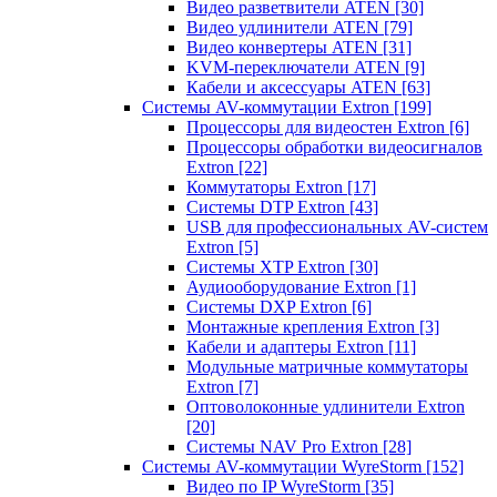
Видео разветвители ATEN
[30]
Видео удлинители ATEN
[79]
Видео конвертеры ATEN
[31]
KVM-переключатели ATEN
[9]
Кабели и аксессуары ATEN
[63]
Системы AV-коммутации Extron
[199]
Процессоры для видеостен Extron
[6]
Процессоры обработки видеосигналов
Extron
[22]
Коммутаторы Extron
[17]
Системы DTP Extron
[43]
USB для профессиональных AV-систем
Extron
[5]
Системы XTP Extron
[30]
Аудиооборудование Extron
[1]
Системы DXP Extron
[6]
Монтажные крепления Extron
[3]
Кабели и адаптеры Extron
[11]
Модульные матричные коммутаторы
Extron
[7]
Оптоволоконные удлинители Extron
[20]
Системы NAV Pro Extron
[28]
Системы AV-коммутации WyreStorm
[152]
Видео по IP WyreStorm
[35]