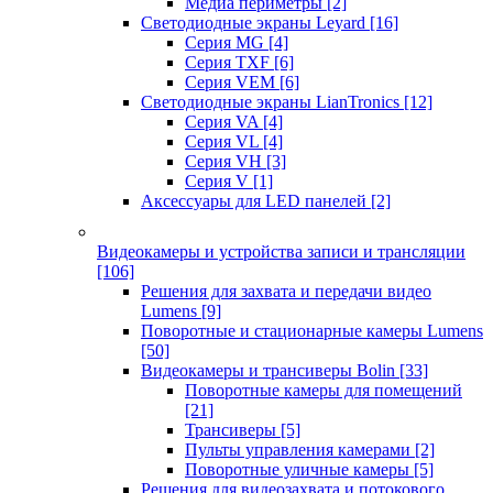
Медиа периметры
[2]
Светодиодные экраны Leyard
[16]
Серия MG
[4]
Серия TXF
[6]
Серия VEM
[6]
Светодиодные экраны LianTronics
[12]
Серия VA
[4]
Серия VL
[4]
Серия VH
[3]
Серия V
[1]
Аксессуары для LED панелей
[2]
Видеокамеры и устройства записи и трансляции
[106]
Решения для захвата и передачи видео
Lumens
[9]
Поворотные и стационарные камеры Lumens
[50]
Видеокамеры и трансиверы Bolin
[33]
Поворотные камеры для помещений
[21]
Трансиверы
[5]
Пульты управления камерами
[2]
Поворотные уличные камеры
[5]
Решения для видеозахвата и потокового