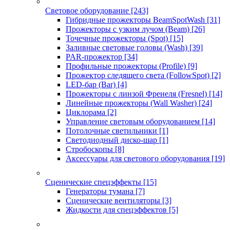
Световое оборудование
[243]
Гибридные прожекторы BeamSpotWash
[31]
Прожекторы с узким лучом (Beam)
[26]
Точечные прожекторы (Spot)
[15]
Заливные световые головы (Wash)
[39]
PAR-прожектор
[34]
Профильные прожекторы (Profile)
[9]
Прожектор следящего света (FollowSpot)
[2]
LED-бар (Bar)
[4]
Прожекторы с линзой Френеля (Fresnel)
[14]
Линейные прожекторы (Wall Washer)
[24]
Циклорама
[2]
Управление световым оборудованием
[14]
Потолочные светильники
[1]
Светодиодный диско-шар
[1]
Стробоскопы
[8]
Аксессуары для светового оборудования
[19]
Сценические спецэффекты
[15]
Генераторы тумана
[7]
Сценические вентиляторы
[3]
Жидкости для спецэффектов
[5]