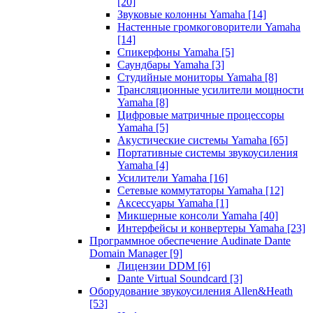
[20]
Звуковые колонны Yamaha
[14]
Настенные громкоговорители Yamaha
[14]
Спикерфоны Yamaha
[5]
Саундбары Yamaha
[3]
Студийные мониторы Yamaha
[8]
Трансляционные усилители мощности
Yamaha
[8]
Цифровые матричные процессоры
Yamaha
[5]
Акустические системы Yamaha
[65]
Портативные системы звукоусиления
Yamaha
[4]
Усилители Yamaha
[16]
Сетевые коммутаторы Yamaha
[12]
Аксессуары Yamaha
[1]
Микшерные консоли Yamaha
[40]
Интерфейсы и конвертеры Yamaha
[23]
Программное обеспечение Audinate Dante
Domain Manager
[9]
Лицензии DDM
[6]
Dante Virtual Soundcard
[3]
Оборудование звукоусиления Allen&Heath
[53]