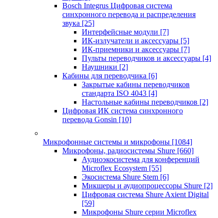
Bosch Integrus Цифровая система
синхронного перевода и распределения
звука
[25]
Интерфейсные модули
[7]
ИК-излучатели и аксессуары
[5]
ИК-приемники и аксессуары
[7]
Пульты переводчиков и аксессуары
[4]
Наушники
[2]
Кабины для переводчика
[6]
Закрытые кабины переводчиков
стандарта ISO 4043
[4]
Настольные кабины переводчиков
[2]
Цифровая ИК система синхронного
перевода Gonsin
[10]
Микрофонные системы и микрофоны
[1084]
Микрофоны, радиосистемы Shure
[660]
Аудиоэкосистема для конференций
Microflex Ecosystem
[55]
Экосистема Shure Stem
[6]
Микшеры и аудиопроцессоры Shure
[2]
Цифровая система Shure Axient Digital
[59]
Микрофоны Shure серии Microflex