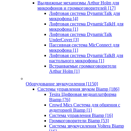
Выдвижные механизмы Arthur Holm для
микрофонов и громкоговорителей
[17]
Лифтовая система DynamicTalk для
микрофона
[4]
Лифтовая система DynamicTalkH для
микрофона
[1]
Лифтовая система DynamicTalk
UnderCover
[3]
Пассивная система MicConnect для
микрофона
[1]
Лифтовая система DynamicTalkB для
настольного микрофона
[1]
Встраиваемые громкоговорители
Arthur Holm
[1]
Оборудование звукоусиления
[1150]
Системы управления звуком Biamp
[186]
Tesira Цифровая медиаплатформа
Biamp
[76]
Crowd Mics Система для общения с
аудиторией Biamp
[1]
Система управления Biamp
[16]
Громкоговорители Biamp
[53]
Система звукоусиления Voltera Biamp