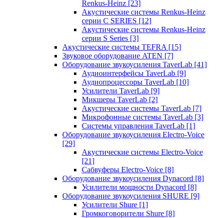
Renkus-Heinz
[23]
Акустические системы Renkus-Heinz
серии C SERIES
[12]
Акустические системы Renkus-Heinz
серии S Series
[3]
Акустические системы TEFRA
[15]
Звуковое оборудование ATEN
[7]
Оборудование звукоусиления TaverLab
[41]
Аудиоинтерфейсы TaverLab
[9]
Аудиопроцессоры TaverLab
[10]
Усилители TaverLab
[9]
Микшеры TaverLab
[2]
Акустические системы TaverLab
[7]
Микрофонные системы TaverLab
[3]
Системы управления TaverLab
[1]
Оборудование звукоусиления Electro-Voice
[29]
Акустические системы Electro-Voice
[21]
Сабвуферы Electro-Voice
[8]
Оборудование звукоусиления Dynacord
[8]
Усилители мощности Dynacord
[8]
Оборудование звукоусиления SHURE
[9]
Усилители Shure
[1]
Громкоговорители Shure
[8]