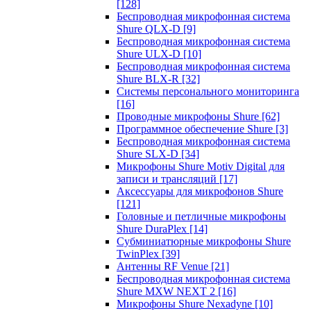
[128]
Беспроводная микрофонная система
Shure QLX-D
[9]
Беспроводная микрофонная система
Shure ULX-D
[10]
Беспроводная микрофонная система
Shure BLX-R
[32]
Системы персонального мониторинга
[16]
Проводные микрофоны Shure
[62]
Программное обеспечение Shure
[3]
Беспроводная микрофонная система
Shure SLX-D
[34]
Микрофоны Shure Motiv Digital для
записи и трансляций
[17]
Аксессуары для микрофонов Shure
[121]
Головные и петличные микрофоны
Shure DuraPlex
[14]
Субминиатюрные микрофоны Shure
TwinPlex
[39]
Антенны RF Venue
[21]
Беспроводная микрофонная система
Shure MXW NEXT 2
[16]
Микрофоны Shure Nexadyne
[10]