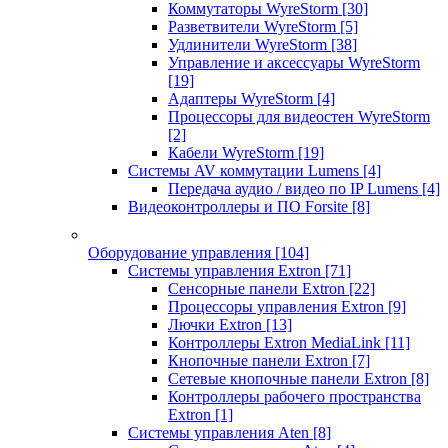
Коммутаторы WyreStorm
[30]
Разветвители WyreStorm
[5]
Удлинители WyreStorm
[38]
Управление и аксессуары WyreStorm
[19]
Адаптеры WyreStorm
[4]
Процессоры для видеостен WyreStorm
[2]
Кабели WyreStorm
[19]
Системы AV коммутации Lumens
[4]
Передача аудио / видео по IP Lumens
[4]
Видеоконтроллеры и ПО Forsite
[8]
Оборудование управления
[104]
Системы управления Extron
[71]
Сенсорные панели Extron
[22]
Процессоры управления Extron
[9]
Лючки Extron
[13]
Контроллеры Extron MediaLink
[11]
Кнопочные панели Extron
[7]
Сетевые кнопочные панели Extron
[8]
Контроллеры рабочего пространства
Extron
[1]
Системы управления Aten
[8]