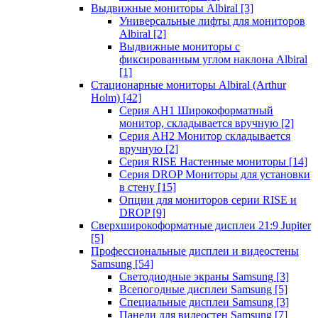
Выдвижные мониторы Albiral
[3]
Универсальные лифты для мониторов
Albiral
[2]
Выдвижные мониторы с
фиксированным углом наклона Albiral
[1]
Стационарные мониторы Albiral (Arthur
Holm)
[42]
Серия AH1 Широкоформатный
монитор, складывается вручную
[2]
Серия AH2 Монитор складывается
вручную
[2]
Серия RISE Настенные мониторы
[14]
Серия DROP Мониторы для установки
в стену
[15]
Опции для мониторов серии RISE и
DROP
[9]
Сверхширокоформатные дисплеи 21:9 Jupiter
[5]
Профессиональные дисплеи и видеостены
Samsung
[54]
Светодиодные экраны Samsung
[3]
Всепогодные дисплеи Samsung
[5]
Специальные дисплеи Samsung
[3]
Панели для видеостен Samsung
[7]