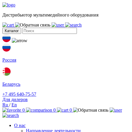
Дистрибьютор мультимедийного оборудования
Каталог
Россия
Беларусь
+7 495 640-75-57
Для дилеров
Ru
/
En
0
0
0
О нас
Направление деятельности