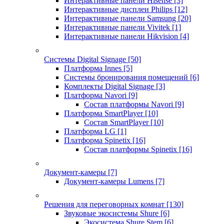
Интерактивные панели Hisense
[3]
Интерактивные дисплеи Philips
[12]
Интерактивные панели Samsung
[20]
Интерактивные панели Vivitek
[1]
Интерактивные панели Hikvision
[4]
Системы Digital Signage
[50]
Платформа Innes
[5]
Системы бронирования помещений
[6]
Комплекты Digital Signage
[3]
Платформа Navori
[9]
Состав платформы Navori
[9]
Платформа SmartPlayer
[10]
Состав SmartPlayer
[10]
Платформа LG
[1]
Платформа Spinetix
[16]
Состав платформы Spinetix
[16]
Документ-камеры
[7]
Документ-камеры Lumens
[7]
Решения для переговорных комнат
[130]
Звуковые экосистемы Shure
[6]
Экосистема Shure Stem
[6]