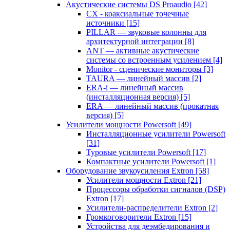
Акустические системы DS Proaudio
[42]
CX - коаксиальные точечные
источники
[15]
PILLAR — звуковые колонны для
архитектурной интеграции
[8]
ANT — активные акустические
системы со встроенным усилением
[4]
Monitor - сценические мониторы
[3]
TAURA — линейный массив
[2]
ERA-i — линейный массив
(инсталляционная версия)
[5]
ERA — линейный массив (прокатная
версия)
[5]
Усилители мощности Powersoft
[49]
Инсталляционные усилители Powersoft
[31]
Туровые усилители Powersoft
[17]
Компактные усилители Powersoft
[1]
Оборудование звукоусиления Extron
[58]
Усилители мощности Extron
[21]
Процессоры обработки сигналов (DSP)
Extron
[17]
Усилители-распределители Extron
[2]
Громкоговорители Extron
[15]
Устройства для деэмбедирования и