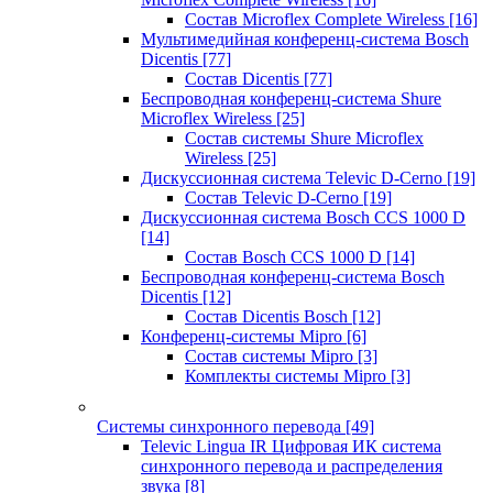
Состав Microflex Complete Wireless
[16]
Мультимедийная конференц-система Bosch
Dicentis
[77]
Состав Dicentis
[77]
Беспроводная конференц-система Shure
Microflex Wireless
[25]
Состав системы Shure Microflex
Wireless
[25]
Дискуссионная система Televic D-Cerno
[19]
Состав Televic D-Cerno
[19]
Дискуссионная система Bosch CCS 1000 D
[14]
Состав Bosch CCS 1000 D
[14]
Беспроводная конференц-система Bosch
Dicentis
[12]
Состав Dicentis Bosch
[12]
Конференц-системы Mipro
[6]
Состав системы Mipro
[3]
Комплекты системы Mipro
[3]
Системы синхронного перевода
[49]
Televic Lingua IR Цифровая ИК система
синхронного перевода и распределения
звука
[8]