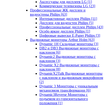
Аксессуары для дисплеев LG
[1]
Коммерческие телевизоры LG
[23]
Профессиональные ЖК дисплеи и
видеостены Philips
[63]
Интерактивные дисплеи Philips
[11]
Дисплеи для видеостен Philips
[5]
Профессиональные дисплеи Philips
[43]
Особо яркие дисплеи Philips
[1]
Цифровые вывески E-Paper Philips
[3]
Выдвижные мониторы Arthur Holm
[63]
Dynamic 1Н Складные мониторы
[3]
DB2 и DB3 Выдвижные мониторы с
наклоном
[6]
Dynamic2 Выдвижные мониторы с
наклоном
[3]
Dynamic X2 Выдвижные мониторы с
наклоном
[8]
DynamicX2Talk Выдвижные мониторы
с наклоном и выдвижным микрофоном
[2]
Dynamic 3 Мониторы с уникальным
механизмом трансформации
[6]
Dynamic3Reverse Мониторы с
подъемом из горизонтального
положения
[1]