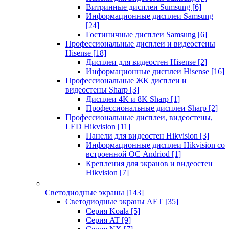
Витринные дисплеи Sumsung
[6]
Информационные дисплеи Samsung
[24]
Гостиничные дисплеи Samsung
[6]
Профессиональные дисплеи и видеостены
Hisense
[18]
Дисплеи для видеостен Hisense
[2]
Информационные дисплеи Hisense
[16]
Профессиональные ЖК дисплеи и
видеостены Sharp
[3]
Дисплеи 4K и 8K Sharp
[1]
Профессиональные дисплеи Sharp
[2]
Профессиональные дисплеи, видеостены,
LED Hikvision
[11]
Панели для видеостен Hikvision
[3]
Информационные дисплеи Hikvision со
встроенной ОС Andriod
[1]
Крепления для экранов и видеостен
Hikvision
[7]
Светодиодные экраны
[143]
Светодиодные экраны AET
[35]
Cерия Koala
[5]
Серия AT
[9]