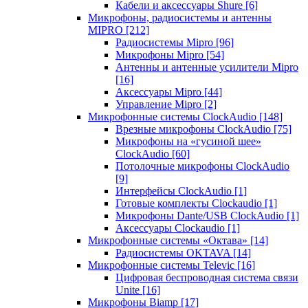
Кабели и аксессуары Shure
[6]
Микрофоны, радиосистемы и антенны
MIPRO
[212]
Радиосистемы Mipro
[96]
Микрофоны Mipro
[54]
Антенны и антенные усилители Mipro
[16]
Аксессуары Mipro
[44]
Управление Mipro
[2]
Микрофонные системы ClockAudio
[148]
Врезные микрофоны ClockAudio
[75]
Микрофоны на «гусиной шее»
ClockAudio
[60]
Потолочные микрофоны ClockAudio
[9]
Интерфейсы ClockAudio
[1]
Готовые комплекты Clockaudio
[1]
Микрофоны Dante/USB ClockAudio
[1]
Аксессуары Clockaudio
[1]
Микрофонные системы «Октава»
[14]
Радиосистемы OKTAVA
[14]
Микрофонные системы Televic
[16]
Цифровая беспроводная система связи
Unite
[16]
Микрофоны Biamp
[17]