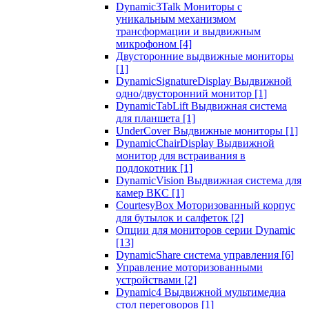
Dynamic3Talk Мониторы с
уникальным механизмом
трансформации и выдвижным
микрофоном
[4]
Двусторонние выдвижные мониторы
[1]
DynamicSignatureDisplay Выдвижной
одно/двусторонний монитор
[1]
DynamicTabLift Выдвижная система
для планшета
[1]
UnderCover Выдвижные мониторы
[1]
DynamicChairDisplay Выдвижной
монитор для встраивания в
подлокотник
[1]
DynamicVision Выдвижная система для
камер ВКС
[1]
CourtesyBox Моторизованный корпус
для бутылок и салфеток
[2]
Опции для мониторов серии Dynamic
[13]
DynamicShare система управления
[6]
Управление моторизованными
устройствами
[2]
Dynamic4 Выдвижной мультимедиа
стол переговоров
[1]