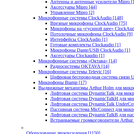
Антенны и антенные усилители Mipro
[
Аксессуары Mipro
[44]
Управление Mipro
[2]
Микрофонные системы ClockAudio
[148]
Врезные микрофоны ClockAudio
[75]
Микрофоны на «гусиной шее» ClockAu
Потолочные микрофоны ClockAudio
[9]
Интерфейсы ClockAudio
[1]
Готовые комплекты Clockaudio
[1]
Микрофоны Dante/USB ClockAudio
[1]
Аксессуары Clockaudio
[1]
Микрофонные системы «Октава»
[14]
Радиосистемы OKTAVA
[14]
Микрофонные системы Televic
[16]
Цифровая беспроводная система связи U
Микрофоны Biamp
[17]
Выдвижные механизмы Arthur Holm для микр
Лифтовая система DynamicTalk для ми
Лифтовая система DynamicTalkH для м
Лифтовая система DynamicTalk UnderCo
Пассивная система MicConnect для мик
Лифтовая система DynamicTalkB для на
Встраиваемые громкоговорители Arthu
Оборудование звукоусиления
[1150]