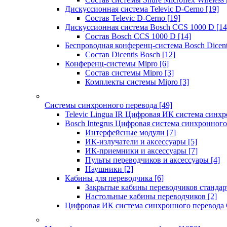
Дискуссионная система Televic D-Cerno
[19]
Состав Televic D-Cerno
[19]
Дискуссионная система Bosch CCS 1000 D
[14
Состав Bosch CCS 1000 D
[14]
Беспроводная конференц-система Bosch Dicen
Состав Dicentis Bosch
[12]
Конференц-системы Mipro
[6]
Состав системы Mipro
[3]
Комплекты системы Mipro
[3]
Системы синхронного перевода
[49]
Televic Lingua IR Цифровая ИК система синхр
Bosch Integrus Цифровая система синхронного
Интерфейсные модули
[7]
ИК-излучатели и аксессуары
[5]
ИК-приемники и аксессуары
[7]
Пульты переводчиков и аксессуары
[4]
Наушники
[2]
Кабины для переводчика
[6]
Закрытые кабины переводчиков стандар
Настольные кабины переводчиков
[2]
Цифровая ИК система синхронного перевода