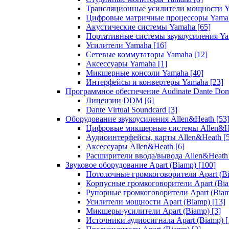
Трансляционные усилители мощности 
Цифровые матричные процессоры Yam
Акустические системы Yamaha
[65]
Портативные системы звукоусиления Y
Усилители Yamaha
[16]
Сетевые коммутаторы Yamaha
[12]
Аксессуары Yamaha
[1]
Микшерные консоли Yamaha
[40]
Интерфейсы и конвертеры Yamaha
[23]
Программное обеспечение Audinate Dante Do
Лицензии DDM
[6]
Dante Virtual Soundcard
[3]
Оборудование звукоусиления Allen&Heath
[53
Цифровые микшерные системы Allen&
Аудиоинтерфейсы, карты Allen&Heath
[
Аксессуары Allen&Heath
[6]
Расширители ввода/вывода Allen&Heat
Звуковое оборудование Apart (Biamp)
[100]
Потолочные громкоговорители Apart (B
Корпусные громкоговорители Apart (Bi
Рупорные громкоговорители Apart (Bia
Усилители мощности Apart (Biamp)
[13]
Микшеры-усилители Apart (Biamp)
[3]
Источники аудиосигнала Apart (Biamp)
[