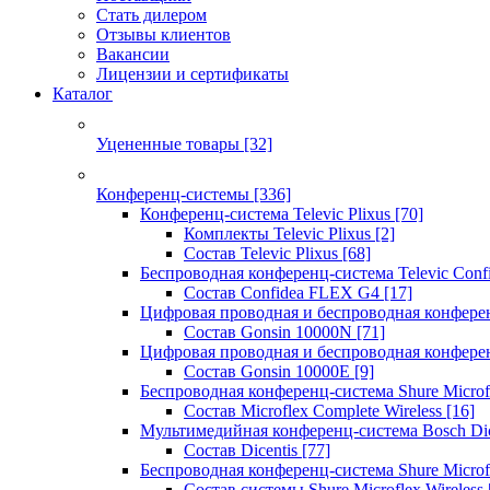
Стать дилером
Отзывы клиентов
Вакансии
Лицензии и сертификаты
Каталог
Уцененные товары
[32]
Конференц-системы
[336]
Конференц-система Televic Plixus
[70]
Комплекты Televic Plixus
[2]
Состав Televic Plixus
[68]
Беспроводная конференц-система Televic Con
Состав Confidea FLEX G4
[17]
Цифровая проводная и беспроводная конфере
Состав Gonsin 10000N
[71]
Цифровая проводная и беспроводная конфере
Состав Gonsin 10000E
[9]
Беспроводная конференц-система Shure Microfl
Состав Microflex Complete Wireless
[16]
Мультимедийная конференц-система Bosch Dic
Состав Dicentis
[77]
Беспроводная конференц-система Shure Microfl
Состав системы Shure Microflex Wireless