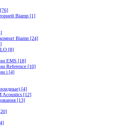
[76]
иторией Biamp
[1]
]
 комнат Biamp
[24]
]
HALO
[8]
ерии EMS
[18]
ии Reference
[10]
ии i
[4]
диоидные)
[4]
 Acoustics
[12]
удования
[13]
[20]
4]