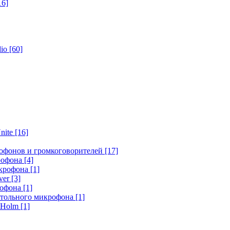
16]
dio
[60]
nite
[16]
офонов и громкоговорителей
[17]
крофона
[4]
икрофона
[1]
ver
[3]
рофона
[1]
стольного микрофона
[1]
r Holm
[1]