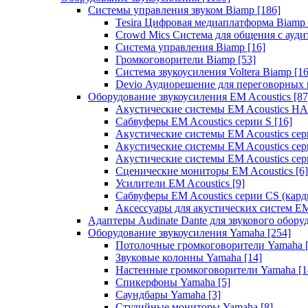
Системы управления звуком Biamp
[186]
Tesira Цифровая медиаплатформа Biamp
Crowd Mics Система для общения с ауд
Система управления Biamp
[16]
Громкоговорители Biamp
[53]
Система звукоусиления Voltera Biamp
[16
Devio Аудиорешение для переговорных
Оборудование звукоусиления EM Acoustics
[87
Акустические системы EM Acoustics 
Сабвуферы EM Acoustics серии S
[16]
Акустические системы EM Acoustics с
Акустические системы EM Acoustics сер
Акустические системы EM Acoustics сер
Сценические мониторы EM Acoustics
[6]
Усилители EM Acoustics
[9]
Сабвуферы EM Acoustics серии CS (кар
Аксессуары для акустических систем EM
Адаптеры Audinate Dante для звукового обор
Оборудование звукоусиления Yamaha
[254]
Потолочные громкоговорители Yamaha
Звуковые колонны Yamaha
[14]
Настенные громкоговорители Yamaha
[1
Спикерфоны Yamaha
[5]
Саундбары Yamaha
[3]
Студийные мониторы Yamaha
[8]