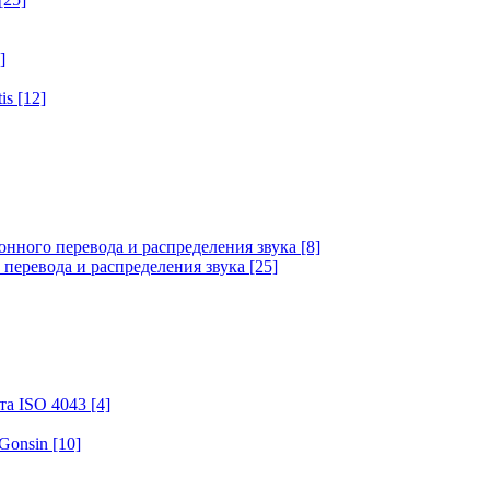
]
tis
[12]
онного перевода и распределения звука
[8]
 перевода и распределения звука
[25]
та ISO 4043
[4]
 Gonsin
[10]