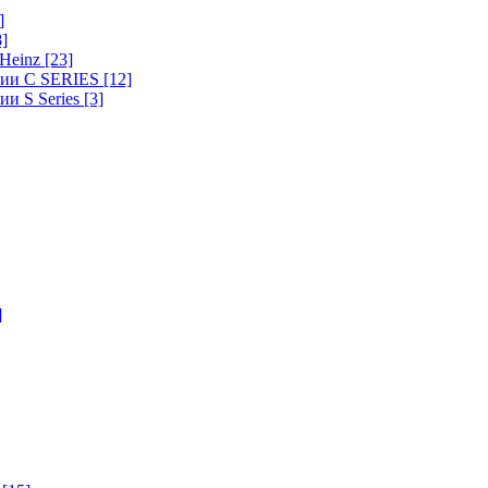
]
8]
-Heinz
[23]
ерии C SERIES
[12]
ии S Series
[3]
]