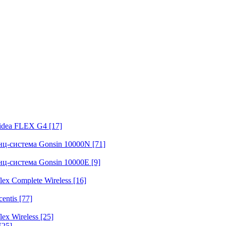
fidea FLEX G4
[17]
нц-система Gonsin 10000N
[71]
нц-система Gonsin 10000E
[9]
ex Complete Wireless
[16]
entis
[77]
ex Wireless
[25]
[25]