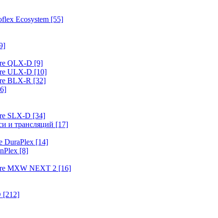
flex Ecosystem
[55]
9]
ure QLX-D
[9]
ure ULX-D
[10]
ure BLX-R
[32]
6]
ure SLX-D
[34]
иси и трансляций
[17]
e DuraPlex
[14]
nPlex
[8]
hure MXW NEXT 2
[16]
O
[212]