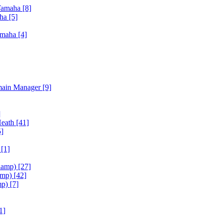
Yamaha
[8]
aha
[5]
amaha
[4]
main Manager
[9]
]
Heath
[41]
5]
h
[1]
iamp)
[27]
amp)
[42]
mp)
[7]
1]