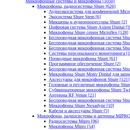
Микрофонные системы и микрофоны
[1050]
Микрофоны, радиосистемы Shure
[626]
Аудиоэкосистема для конференций Micro
Экосистема Shure Stem
[6]
Микшеры и аудиопроцессоры Shure
[2]
Цифровая система Shure Axient Digital
[5
Микрофоны Shure серии Microflex
[128]
Беспроводная микрофонная система Sh
Беспроводная микрофонная система Sh
Беспроводная микрофонная система Sh
Системы персонального мониторинга
[1
Проводные микрофоны Shure
[61]
Программное обеспечение Shure
[2]
Беспроводная микрофонная система Sh
Микрофоны Shure Motiv Digital для зап
Аксессуары для микрофонов Shure
[121]
Головные и петличные микрофоны Shur
Субминиатюрные микрофоны Shure Twi
Антенны RF Venue
[21]
Беспроводная микрофонная система S
Микрофоны Shure Nexadyne
[10]
Кабели и аксессуары Shure
[5]
Микрофоны, радиосистемы и антенны MIPR
Радиосистемы Mipro
[96]
Микрофоны Mipro
[54]