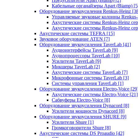
Предусилители Apart (Biamp)
[2]
Кабельные органайзеры Apart (Biamp)
[5
Оборудование звукоусиления Renkus-Heinz
[3
Управляемые звуковые колонны Renkus
Акустические системы Renkus-Heinz с
Акустические системы Renkus-Heinz сер
Акустические системы TEFRA
[15]
Звуковое оборудование ATEN
[7]
Оборудование звукоусиления TaverLab
[41]
Аудиоинтерфейсы TaverLab
[9]
Аудиопроцессоры TaverLab
[10]
Усилители TaverLab
[9]
Микшеры TaverLab
[2]
Акустические системы TaverLab
[7]
Микрофонные системы TaverLab
[3]
Системы управления TaverLab
[1]
Оборудование звукоусиления Electro-Voice
[29
Акустические системы Electro-Voice
[21]
Сабвуферы Electro-Voice
[8]
Оборудование звукоусиления Dynacord
[8]
Усилители мощности Dynacord
[8]
Оборудование звукоусиления SHURE
[9]
Усилители Shure
[1]
Громкоговорители Shure
[8]
Акустические системы DS Proaudio
[42]