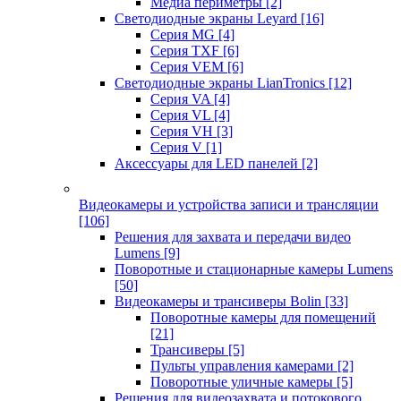
Медиа периметры
[2]
Светодиодные экраны Leyard
[16]
Серия MG
[4]
Серия TXF
[6]
Серия VEM
[6]
Светодиодные экраны LianTronics
[12]
Серия VA
[4]
Серия VL
[4]
Серия VH
[3]
Серия V
[1]
Аксессуары для LED панелей
[2]
Видеокамеры и устройства записи и трансляции
[106]
Решения для захвата и передачи видео
Lumens
[9]
Поворотные и стационарные камеры Lumens
[50]
Видеокамеры и трансиверы Bolin
[33]
Поворотные камеры для помещений
[21]
Трансиверы
[5]
Пульты управления камерами
[2]
Поворотные уличные камеры
[5]
Решения для видеозахвата и потокового