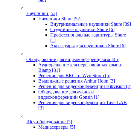
Наушники
[52]
Наушники Shure
[52]
Внутриканальные наушники Shure
[39]
Студийные наушники Shure
[6]
Профессиональные гарнитуры Shure
[1]
Аксессуары для наушников Shure
[6]
Оборудование для видеоконференцсвязи
[45]
Аудиорешение для переговорных комнат
Biamp
[31]
Решение для ВКС от WyreStorm
[5]
Выдвижные решения Arthur Holm
[3]
Решения для видеоконференций Hikvision
[2]
Оборудование для аудио- и
видеоконференций Gonsin
[1]
Решения для видеоконференций TaverLAB
[3]
Шоу-оборудование
[5]
Медиасерверы
[5]