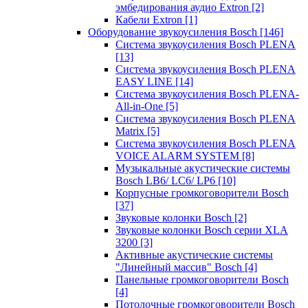
эмбедирования аудио Extron
[2]
Кабели Extron
[1]
Оборудование звукоусиления Bosch
[146]
Система звукоусиления Bosch PLENA
[13]
Система звукоусиления Bosch PLENA
EASY LINE
[14]
Система звукоусиления Bosch PLENA-
All-in-One
[5]
Система звукоусиления Bosch PLENA
Matrix
[5]
Система звукоусиления Bosch PLENA
VOICE ALARM SYSTEM
[8]
Музыкальные акустические системы
Bosch LB6/ LC6/ LP6
[10]
Корпусные громкоговорители Bosch
[37]
Звуковые колонки Bosch
[2]
Звуковые колонки Bosch серии XLA
3200
[3]
Активные акустические системы
"Линейный массив" Bosch
[4]
Панельные громкоговорители Bosch
[4]
Потолочные громкоговорители Bosch