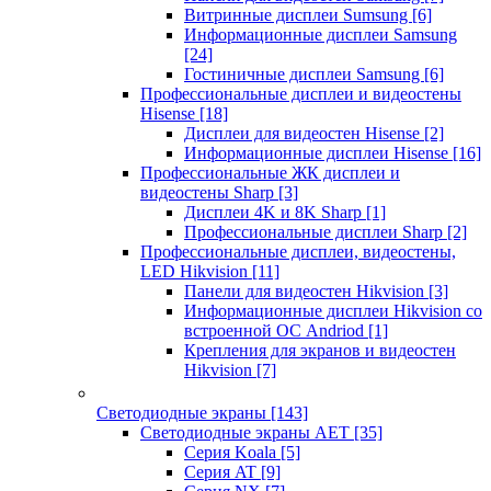
Витринные дисплеи Sumsung
[6]
Информационные дисплеи Samsung
[24]
Гостиничные дисплеи Samsung
[6]
Профессиональные дисплеи и видеостены
Hisense
[18]
Дисплеи для видеостен Hisense
[2]
Информационные дисплеи Hisense
[16]
Профессиональные ЖК дисплеи и
видеостены Sharp
[3]
Дисплеи 4K и 8K Sharp
[1]
Профессиональные дисплеи Sharp
[2]
Профессиональные дисплеи, видеостены,
LED Hikvision
[11]
Панели для видеостен Hikvision
[3]
Информационные дисплеи Hikvision со
встроенной ОС Andriod
[1]
Крепления для экранов и видеостен
Hikvision
[7]
Светодиодные экраны
[143]
Светодиодные экраны AET
[35]
Cерия Koala
[5]
Серия AT
[9]