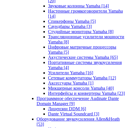
[20]
Звуковые колонны Yamaha
[14]
Настенные громкоговорители Yamaha
[14]
Спикерфоны Yamaha
[5]
Саундбары Yamaha
[3]
Студийные мониторы Yamaha
[8]
Трансляционные усилители мощности
Yamaha
[8]
Цифровые матричные процессоры
Yamaha
[5]
Акустические системы Yamaha
[65]
Портативные системы звукоусиления
Yamaha
[4]
Усилители Yamaha
[16]
Сетевые коммутаторы Yamaha
[12]
Аксессуары Yamaha
[1]
Микшерные консоли Yamaha
[40]
Интерфейсы и конвертеры Yamaha
[23]
Программное обеспечение Audinate Dante
Domain Manager
[9]
Лицензии DDM
[6]
Dante Virtual Soundcard
[3]
Оборудование звукоусиления Allen&Heath
[53]