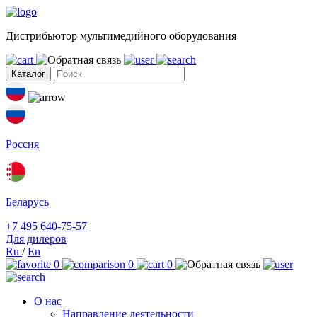
Дистрибьютор мультимедийного оборудования
Каталог
Россия
Беларусь
+7 495 640-75-57
Для дилеров
Ru
/
En
0
0
0
О нас
Направление деятельности