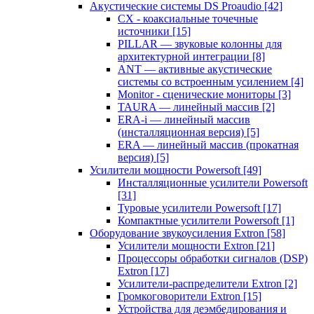
Акустические системы DS Proaudio
[42]
CX - коаксиальные точечные
источники
[15]
PILLAR — звуковые колонны для
архитектурной интеграции
[8]
ANT — активные акустические
системы со встроенным усилением
[4]
Monitor - сценические мониторы
[3]
TAURA — линейный массив
[2]
ERA-i — линейный массив
(инсталляционная версия)
[5]
ERA — линейный массив (прокатная
версия)
[5]
Усилители мощности Powersoft
[49]
Инсталляционные усилители Powersoft
[31]
Туровые усилители Powersoft
[17]
Компактные усилители Powersoft
[1]
Оборудование звукоусиления Extron
[58]
Усилители мощности Extron
[21]
Процессоры обработки сигналов (DSP)
Extron
[17]
Усилители-распределители Extron
[2]
Громкоговорители Extron
[15]
Устройства для деэмбедирования и