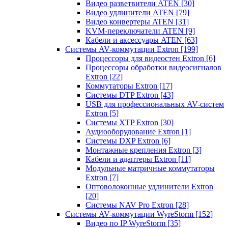
Видео разветвители ATEN
[30]
Видео удлинители ATEN
[79]
Видео конвертеры ATEN
[31]
KVM-переключатели ATEN
[9]
Кабели и аксессуары ATEN
[63]
Системы AV-коммутации Extron
[199]
Процессоры для видеостен Extron
[6]
Процессоры обработки видеосигналов
Extron
[22]
Коммутаторы Extron
[17]
Системы DTP Extron
[43]
USB для профессиональных AV-систем
Extron
[5]
Системы XTP Extron
[30]
Аудиооборудование Extron
[1]
Системы DXP Extron
[6]
Монтажные крепления Extron
[3]
Кабели и адаптеры Extron
[11]
Модульные матричные коммутаторы
Extron
[7]
Оптоволоконные удлинители Extron
[20]
Системы NAV Pro Extron
[28]
Системы AV-коммутации WyreStorm
[152]
Видео по IP WyreStorm
[35]