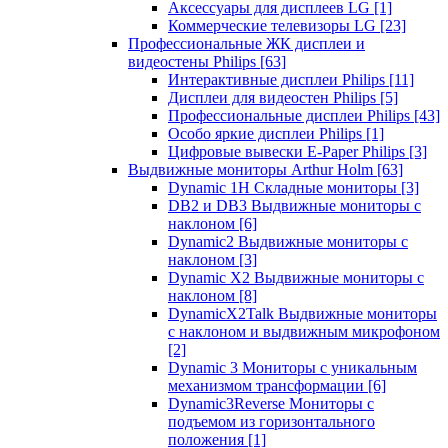
Аксессуары для дисплеев LG
[1]
Коммерческие телевизоры LG
[23]
Профессиональные ЖК дисплеи и
видеостены Philips
[63]
Интерактивные дисплеи Philips
[11]
Дисплеи для видеостен Philips
[5]
Профессиональные дисплеи Philips
[43]
Особо яркие дисплеи Philips
[1]
Цифровые вывески E-Paper Philips
[3]
Выдвижные мониторы Arthur Holm
[63]
Dynamic 1Н Складные мониторы
[3]
DB2 и DB3 Выдвижные мониторы с
наклоном
[6]
Dynamic2 Выдвижные мониторы с
наклоном
[3]
Dynamic X2 Выдвижные мониторы с
наклоном
[8]
DynamicX2Talk Выдвижные мониторы
с наклоном и выдвижным микрофоном
[2]
Dynamic 3 Мониторы с уникальным
механизмом трансформации
[6]
Dynamic3Reverse Мониторы с
подъемом из горизонтального
положения
[1]