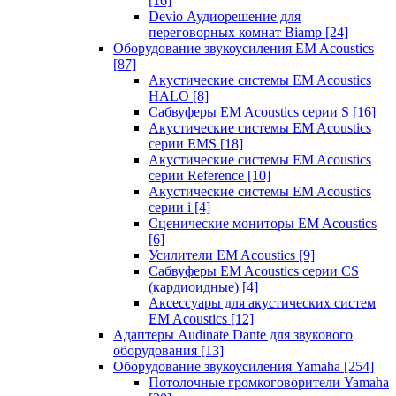
[16]
Devio Аудиорешение для
переговорных комнат Biamp
[24]
Оборудование звукоусиления EM Acoustics
[87]
Акустические системы EM Acoustics
HALO
[8]
Сабвуферы EM Acoustics серии S
[16]
Акустические системы EM Acoustics
серии EMS
[18]
Акустические системы EM Acoustics
серии Reference
[10]
Акустические системы EM Acoustics
серии i
[4]
Сценические мониторы EM Acoustics
[6]
Усилители EM Acoustics
[9]
Сабвуферы EM Acoustics серии CS
(кардиоидные)
[4]
Аксессуары для акустических систем
EM Acoustics
[12]
Адаптеры Audinate Dante для звукового
оборудования
[13]
Оборудование звукоусиления Yamaha
[254]
Потолочные громкоговорители Yamaha