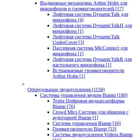
Выдвижные механизмы Arthur Holm для
микрофонов и громкоговорителей
[17]
Лифтовая система DynamicTalk для
микрофона
[4]
Лифтовая система DynamicTalkH для
микрофона
[1]
Лифтовая система DynamicTalk
UnderCover
[3]
Пассивная система MicConnect для
микрофона
[1]
Лифтовая система DynamicTalkB для
настольного микрофона
[1]
Встраиваемые громкоговорители
Arthur Holm
[1]
Оборудование звукоусиления
[1150]
Системы управления звуком Biamp
[186]
Tesira Цифровая медиаплатформа
Biamp
[76]
Crowd Mics Система для общения с
аудиторией Biamp
[1]
Система управления Biamp
[16]
Громкоговорители Biamp
[53]
Система звукоусиления Voltera Biamp