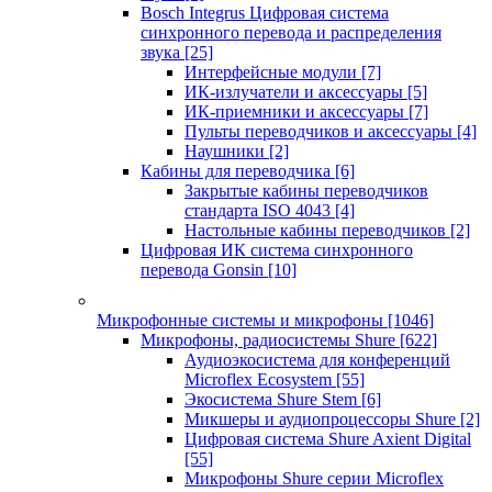
Bosch Integrus Цифровая система
синхронного перевода и распределения
звука
[25]
Интерфейсные модули
[7]
ИК-излучатели и аксессуары
[5]
ИК-приемники и аксессуары
[7]
Пульты переводчиков и аксессуары
[4]
Наушники
[2]
Кабины для переводчика
[6]
Закрытые кабины переводчиков
стандарта ISO 4043
[4]
Настольные кабины переводчиков
[2]
Цифровая ИК система синхронного
перевода Gonsin
[10]
Микрофонные системы и микрофоны
[1046]
Микрофоны, радиосистемы Shure
[622]
Аудиоэкосистема для конференций
Microflex Ecosystem
[55]
Экосистема Shure Stem
[6]
Микшеры и аудиопроцессоры Shure
[2]
Цифровая система Shure Axient Digital
[55]
Микрофоны Shure серии Microflex