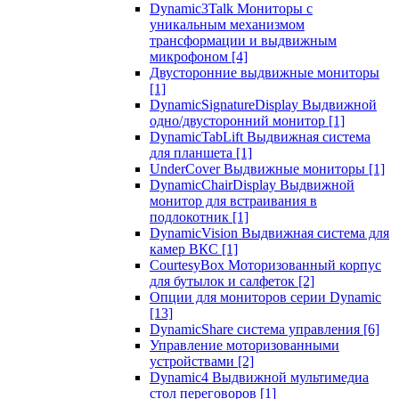
Dynamic3Talk Мониторы с
уникальным механизмом
трансформации и выдвижным
микрофоном
[4]
Двусторонние выдвижные мониторы
[1]
DynamicSignatureDisplay Выдвижной
одно/двусторонний монитор
[1]
DynamicTabLift Выдвижная система
для планшета
[1]
UnderCover Выдвижные мониторы
[1]
DynamicChairDisplay Выдвижной
монитор для встраивания в
подлокотник
[1]
DynamicVision Выдвижная система для
камер ВКС
[1]
CourtesyBox Моторизованный корпус
для бутылок и салфеток
[2]
Опции для мониторов серии Dynamic
[13]
DynamicShare система управления
[6]
Управление моторизованными
устройствами
[2]
Dynamic4 Выдвижной мультимедиа
стол переговоров
[1]