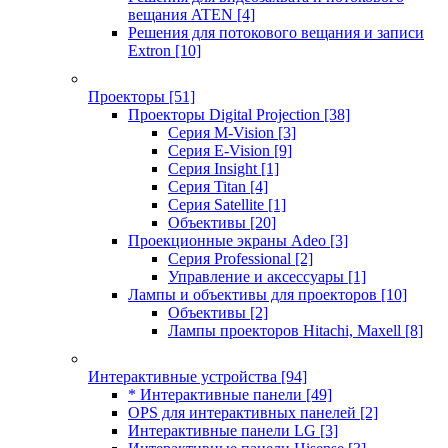
вещания ATEN
[4]
Решения для потокового вещания и записи
Extron
[10]
Проекторы
[51]
Проекторы Digital Projection
[38]
Серия M-Vision
[3]
Серия E-Vision
[9]
Серия Insight
[1]
Серия Titan
[4]
Серия Satellite
[1]
Объективы
[20]
Проекционные экраны Adeo
[3]
Серия Professional
[2]
Управление и аксессуары
[1]
Лампы и объективы для проекторов
[10]
Объективы
[2]
Лампы проекторов Hitachi, Maxell
[8]
Интерактивные устройства
[94]
* Интерактивные панели
[49]
OPS для интерактивных панелей
[2]
Интерактивные панели LG
[3]