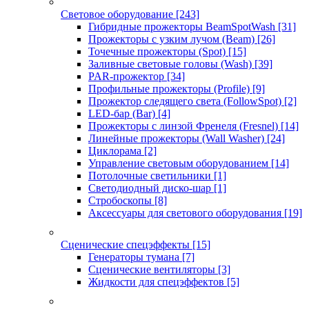
Световое оборудование
[243]
Гибридные прожекторы BeamSpotWash
[31]
Прожекторы с узким лучом (Beam)
[26]
Точечные прожекторы (Spot)
[15]
Заливные световые головы (Wash)
[39]
PAR-прожектор
[34]
Профильные прожекторы (Profile)
[9]
Прожектор следящего света (FollowSpot)
[2]
LED-бар (Bar)
[4]
Прожекторы с линзой Френеля (Fresnel)
[14]
Линейные прожекторы (Wall Washer)
[24]
Циклорама
[2]
Управление световым оборудованием
[14]
Потолочные светильники
[1]
Светодиодный диско-шар
[1]
Стробоскопы
[8]
Аксессуары для светового оборудования
[19]
Сценические спецэффекты
[15]
Генераторы тумана
[7]
Сценические вентиляторы
[3]
Жидкости для спецэффектов
[5]