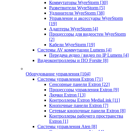
Коммутаторы WyreStorm
[30]
Разветвители WyreStorm
[5]
Удлинители WyreStorm
[38]
Управление и аксессуары WyreStorm
[19]
Адаптеры WyreStorm
[4]
Процессоры для видеостен WyreStorm
[2]
Кабели WyreStorm
[19]
Системы AV коммутации Lumens
[4]
Передача аудио / видео по IP Lumens
[4]
Видеоконтроллеры и ПО Forsite
[8]
Оборудование управления
[104]
Системы управления Extron
[71]
Сенсорные панели Extron
[22]
Процессоры управления Extron
[9]
Лючки Extron
[13]
Контроллеры Extron MediaLink
[11]
Кнопочные панели Extron
[7]
Сетевые кнопочные панели Extron
[8]
Контроллеры рабочего пространства
Extron
[1]
Системы управления Aten
[8]