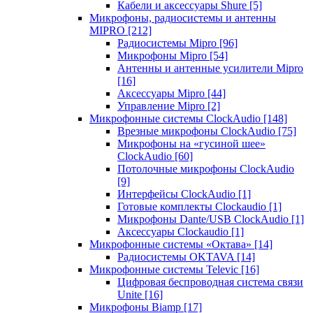
Кабели и аксессуары Shure
[5]
Микрофоны, радиосистемы и антенны
MIPRO
[212]
Радиосистемы Mipro
[96]
Микрофоны Mipro
[54]
Антенны и антенные усилители Mipro
[16]
Аксессуары Mipro
[44]
Управление Mipro
[2]
Микрофонные системы ClockAudio
[148]
Врезные микрофоны ClockAudio
[75]
Микрофоны на «гусиной шее»
ClockAudio
[60]
Потолочные микрофоны ClockAudio
[9]
Интерфейсы ClockAudio
[1]
Готовые комплекты Clockaudio
[1]
Микрофоны Dante/USB ClockAudio
[1]
Аксессуары Clockaudio
[1]
Микрофонные системы «Октава»
[14]
Радиосистемы OKTAVA
[14]
Микрофонные системы Televic
[16]
Цифровая беспроводная система связи
Unite
[16]
Микрофоны Biamp
[17]