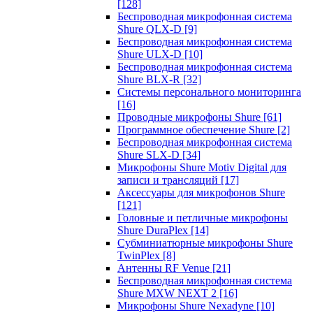
[128]
Беспроводная микрофонная система
Shure QLX-D
[9]
Беспроводная микрофонная система
Shure ULX-D
[10]
Беспроводная микрофонная система
Shure BLX-R
[32]
Системы персонального мониторинга
[16]
Проводные микрофоны Shure
[61]
Программное обеспечение Shure
[2]
Беспроводная микрофонная система
Shure SLX-D
[34]
Микрофоны Shure Motiv Digital для
записи и трансляций
[17]
Аксессуары для микрофонов Shure
[121]
Головные и петличные микрофоны
Shure DuraPlex
[14]
Субминиатюрные микрофоны Shure
TwinPlex
[8]
Антенны RF Venue
[21]
Беспроводная микрофонная система
Shure MXW NEXT 2
[16]
Микрофоны Shure Nexadyne
[10]