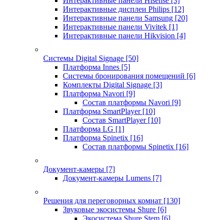
Интерактивные панели Hisense
[3]
Интерактивные дисплеи Philips
[12]
Интерактивные панели Samsung
[20]
Интерактивные панели Vivitek
[1]
Интерактивные панели Hikvision
[4]
Системы Digital Signage
[50]
Платформа Innes
[5]
Системы бронирования помещений
[6]
Комплекты Digital Signage
[3]
Платформа Navori
[9]
Состав платформы Navori
[9]
Платформа SmartPlayer
[10]
Состав SmartPlayer
[10]
Платформа LG
[1]
Платформа Spinetix
[16]
Состав платформы Spinetix
[16]
Документ-камеры
[7]
Документ-камеры Lumens
[7]
Решения для переговорных комнат
[130]
Звуковые экосистемы Shure
[6]
Экосистема Shure Stem
[6]