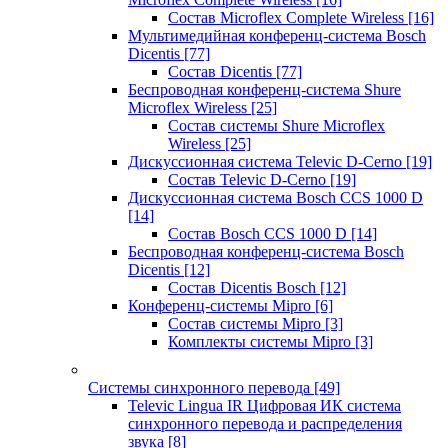
Состав Microflex Complete Wireless
[16]
Мультимедийная конференц-система Bosch
Dicentis
[77]
Состав Dicentis
[77]
Беспроводная конференц-система Shure
Microflex Wireless
[25]
Состав системы Shure Microflex
Wireless
[25]
Дискуссионная система Televic D-Cerno
[19]
Состав Televic D-Cerno
[19]
Дискуссионная система Bosch CCS 1000 D
[14]
Состав Bosch CCS 1000 D
[14]
Беспроводная конференц-система Bosch
Dicentis
[12]
Состав Dicentis Bosch
[12]
Конференц-системы Mipro
[6]
Состав системы Mipro
[3]
Комплекты системы Mipro
[3]
Системы синхронного перевода
[49]
Televic Lingua IR Цифровая ИК система
синхронного перевода и распределения
звука
[8]