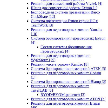
Решения для совместной работы Vivitek
[4]
Шлюз для совместной работы Extron
[1]
Беспроводная система презентации Barco
ClickShare
[12]
Система презентации Extron серии HC и
TeamWork
[3]
Решения для переговорных комнат Yamaha
[10]
Система бронирования переговорных Extron
[4]
Состав системы бронирования
переговорных
[4]
Решения для переговорных комнат
WyreStorm
[29]
Решения «все-в-одном» Kandao
[8]
Система бронирования помещений ATEN
[5]
Решение для переговорных комнат Gonsin
[1]
Система бронирования помещений Biamp
[2]
Решения для переговорных комнат
TaverLAB
[3]
BYOD/BYOM-решения
[3]
Решение для переговорных комнат ATEN
[2]
Решение для переговорных комнат Biamp
[40]