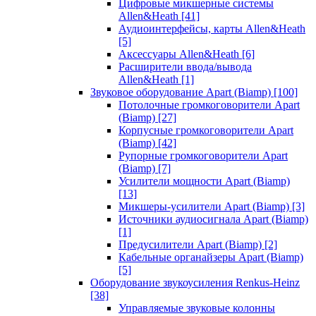
Цифровые микшерные системы
Allen&Heath
[41]
Аудиоинтерфейсы, карты Allen&Heath
[5]
Аксессуары Allen&Heath
[6]
Расширители ввода/вывода
Allen&Heath
[1]
Звуковое оборудование Apart (Biamp)
[100]
Потолочные громкоговорители Apart
(Biamp)
[27]
Корпусные громкоговорители Apart
(Biamp)
[42]
Рупорные громкоговорители Apart
(Biamp)
[7]
Усилители мощности Apart (Biamp)
[13]
Микшеры-усилители Apart (Biamp)
[3]
Источники аудиосигнала Apart (Biamp)
[1]
Предусилители Apart (Biamp)
[2]
Кабельные органайзеры Apart (Biamp)
[5]
Оборудование звукоусиления Renkus-Heinz
[38]
Управляемые звуковые колонны