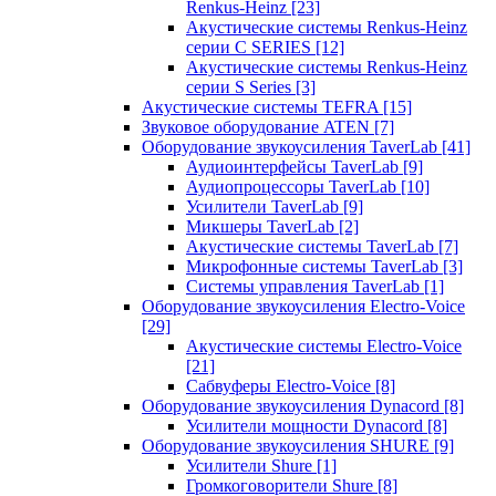
Renkus-Heinz
[23]
Акустические системы Renkus-Heinz
серии C SERIES
[12]
Акустические системы Renkus-Heinz
серии S Series
[3]
Акустические системы TEFRA
[15]
Звуковое оборудование ATEN
[7]
Оборудование звукоусиления TaverLab
[41]
Аудиоинтерфейсы TaverLab
[9]
Аудиопроцессоры TaverLab
[10]
Усилители TaverLab
[9]
Микшеры TaverLab
[2]
Акустические системы TaverLab
[7]
Микрофонные системы TaverLab
[3]
Системы управления TaverLab
[1]
Оборудование звукоусиления Electro-Voice
[29]
Акустические системы Electro-Voice
[21]
Сабвуферы Electro-Voice
[8]
Оборудование звукоусиления Dynacord
[8]
Усилители мощности Dynacord
[8]
Оборудование звукоусиления SHURE
[9]
Усилители Shure
[1]
Громкоговорители Shure
[8]