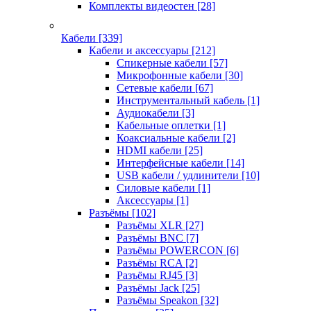
Комплекты видеостен
[28]
Кабели
[339]
Кабели и аксессуары
[212]
Спикерные кабели
[57]
Микрофонные кабели
[30]
Сетевые кабели
[67]
Инструментальный кабель
[1]
Аудиокабели
[3]
Кабельные оплетки
[1]
Коаксиальные кабели
[2]
HDMI кабели
[25]
Интерфейсные кабели
[14]
USB кабели / удлинители
[10]
Силовые кабели
[1]
Аксессуары
[1]
Разъёмы
[102]
Разъёмы XLR
[27]
Разъёмы BNC
[7]
Разъёмы POWERCON
[6]
Разъёмы RCA
[2]
Разъёмы RJ45
[3]
Разъёмы Jack
[25]
Разъёмы Speakon
[32]