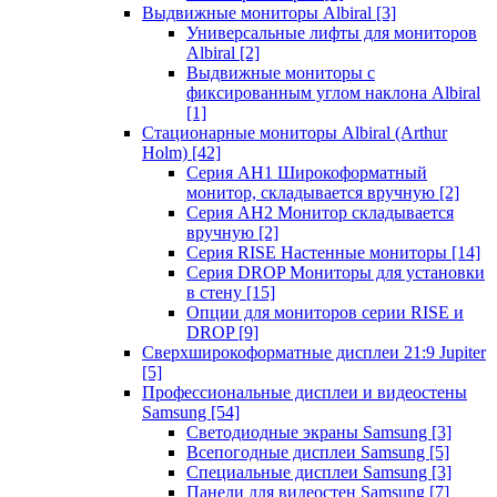
Выдвижные мониторы Albiral
[3]
Универсальные лифты для мониторов
Albiral
[2]
Выдвижные мониторы с
фиксированным углом наклона Albiral
[1]
Стационарные мониторы Albiral (Arthur
Holm)
[42]
Серия AH1 Широкоформатный
монитор, складывается вручную
[2]
Серия AH2 Монитор складывается
вручную
[2]
Серия RISE Настенные мониторы
[14]
Серия DROP Мониторы для установки
в стену
[15]
Опции для мониторов серии RISE и
DROP
[9]
Сверхширокоформатные дисплеи 21:9 Jupiter
[5]
Профессиональные дисплеи и видеостены
Samsung
[54]
Светодиодные экраны Samsung
[3]
Всепогодные дисплеи Samsung
[5]
Специальные дисплеи Samsung
[3]
Панели для видеостен Samsung
[7]