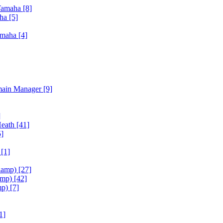
Yamaha
[8]
aha
[5]
amaha
[4]
main Manager
[9]
]
Heath
[41]
5]
h
[1]
iamp)
[27]
amp)
[42]
mp)
[7]
1]