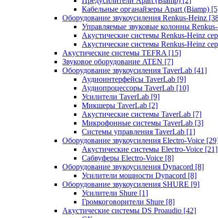
Предусилители Apart (Biamp)
[2]
Кабельные органайзеры Apart (Biamp)
[5
Оборудование звукоусиления Renkus-Heinz
[3
Управляемые звуковые колонны Renkus
Акустические системы Renkus-Heinz с
Акустические системы Renkus-Heinz сер
Акустические системы TEFRA
[15]
Звуковое оборудование ATEN
[7]
Оборудование звукоусиления TaverLab
[41]
Аудиоинтерфейсы TaverLab
[9]
Аудиопроцессоры TaverLab
[10]
Усилители TaverLab
[9]
Микшеры TaverLab
[2]
Акустические системы TaverLab
[7]
Микрофонные системы TaverLab
[3]
Системы управления TaverLab
[1]
Оборудование звукоусиления Electro-Voice
[29
Акустические системы Electro-Voice
[21]
Сабвуферы Electro-Voice
[8]
Оборудование звукоусиления Dynacord
[8]
Усилители мощности Dynacord
[8]
Оборудование звукоусиления SHURE
[9]
Усилители Shure
[1]
Громкоговорители Shure
[8]
Акустические системы DS Proaudio
[42]