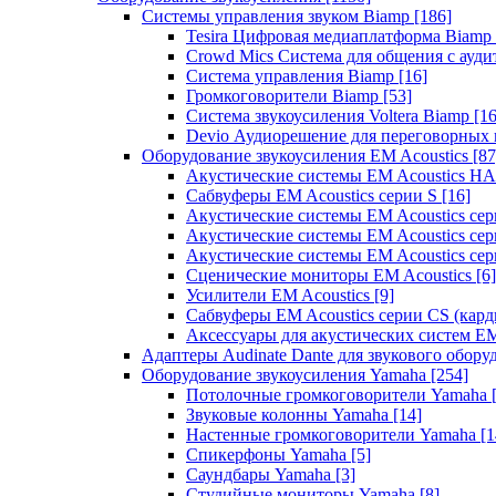
Системы управления звуком Biamp
[186]
Tesira Цифровая медиаплатформа Biamp
Crowd Mics Система для общения с ауд
Система управления Biamp
[16]
Громкоговорители Biamp
[53]
Система звукоусиления Voltera Biamp
[16
Devio Аудиорешение для переговорных
Оборудование звукоусиления EM Acoustics
[87
Акустические системы EM Acoustics 
Сабвуферы EM Acoustics серии S
[16]
Акустические системы EM Acoustics с
Акустические системы EM Acoustics сер
Акустические системы EM Acoustics сер
Сценические мониторы EM Acoustics
[6]
Усилители EM Acoustics
[9]
Сабвуферы EM Acoustics серии CS (кар
Аксессуары для акустических систем EM
Адаптеры Audinate Dante для звукового обор
Оборудование звукоусиления Yamaha
[254]
Потолочные громкоговорители Yamaha
Звуковые колонны Yamaha
[14]
Настенные громкоговорители Yamaha
[1
Спикерфоны Yamaha
[5]
Саундбары Yamaha
[3]
Студийные мониторы Yamaha
[8]