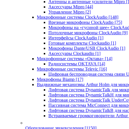
Антенны и антенные усилители Mipro
[
Аксессуары Mipro
[44]
Управление Mipro
[2]
Микрофонные системы ClockAudio
[148]
Врезные микрофоны ClockAudio
[75]
Микрофоны на «гусиной шее» ClockAu
Потолочные микрофоны ClockAudio
[9]
Интерфейсы ClockAudio
[1]
Готовые комплекты Clockaudio
[1]
Микрофоны Dante/USB ClockAudio
[1]
Аксессуары Clockaudio
[1]
Микрофонные системы «Октава»
[14]
Радиосистемы OKTAVA
[14]
Микрофонные системы Televic
[16]
Цифровая беспроводная система связи U
Микрофоны Biamp
[17]
Выдвижные механизмы Arthur Holm для микр
Лифтовая система DynamicTalk для ми
Лифтовая система DynamicTalkH для м
Лифтовая система DynamicTalk UnderCo
Пассивная система MicConnect для мик
Лифтовая система DynamicTalkB для на
Встраиваемые громкоговорители Arthu
Оборудование звукоусиления
[1150]