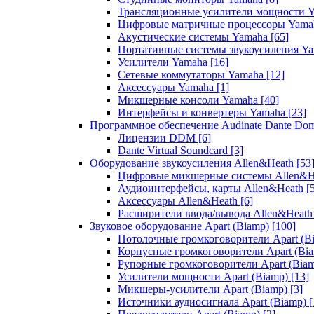
Трансляционные усилители мощности 
Цифровые матричные процессоры Yam
Акустические системы Yamaha
[65]
Портативные системы звукоусиления Y
Усилители Yamaha
[16]
Сетевые коммутаторы Yamaha
[12]
Аксессуары Yamaha
[1]
Микшерные консоли Yamaha
[40]
Интерфейсы и конвертеры Yamaha
[23]
Программное обеспечение Audinate Dante Do
Лицензии DDM
[6]
Dante Virtual Soundcard
[3]
Оборудование звукоусиления Allen&Heath
[53
Цифровые микшерные системы Allen&
Аудиоинтерфейсы, карты Allen&Heath
[
Аксессуары Allen&Heath
[6]
Расширители ввода/вывода Allen&Heat
Звуковое оборудование Apart (Biamp)
[100]
Потолочные громкоговорители Apart (B
Корпусные громкоговорители Apart (Bi
Рупорные громкоговорители Apart (Bia
Усилители мощности Apart (Biamp)
[13]
Микшеры-усилители Apart (Biamp)
[3]
Источники аудиосигнала Apart (Biamp)
[