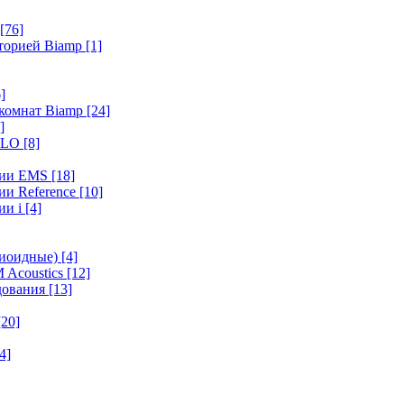
[76]
иторией Biamp
[1]
]
 комнат Biamp
[24]
]
HALO
[8]
ерии EMS
[18]
ии Reference
[10]
ии i
[4]
диоидные)
[4]
 Acoustics
[12]
удования
[13]
[20]
4]