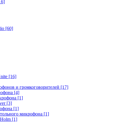
16]
dio
[60]
nite
[16]
офонов и громкоговорителей
[17]
крофона
[4]
икрофона
[1]
ver
[3]
рофона
[1]
стольного микрофона
[1]
r Holm
[1]