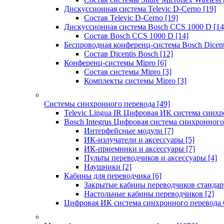
Дискуссионная система Televic D-Cerno
[19]
Состав Televic D-Cerno
[19]
Дискуссионная система Bosch CCS 1000 D
[14
Состав Bosch CCS 1000 D
[14]
Беспроводная конференц-система Bosch Dicen
Состав Dicentis Bosch
[12]
Конференц-системы Mipro
[6]
Состав системы Mipro
[3]
Комплекты системы Mipro
[3]
Системы синхронного перевода
[49]
Televic Lingua IR Цифровая ИК система синхр
Bosch Integrus Цифровая система синхронного
Интерфейсные модули
[7]
ИК-излучатели и аксессуары
[5]
ИК-приемники и аксессуары
[7]
Пульты переводчиков и аксессуары
[4]
Наушники
[2]
Кабины для переводчика
[6]
Закрытые кабины переводчиков стандар
Настольные кабины переводчиков
[2]
Цифровая ИК система синхронного перевода