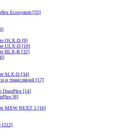
flex Ecosystem
[55]
9]
ure QLX-D
[9]
ure ULX-D
[10]
ure BLX-R
[32]
6]
ure SLX-D
[34]
иси и трансляций
[17]
e DuraPlex
[14]
nPlex
[8]
hure MXW NEXT 2
[16]
O
[212]