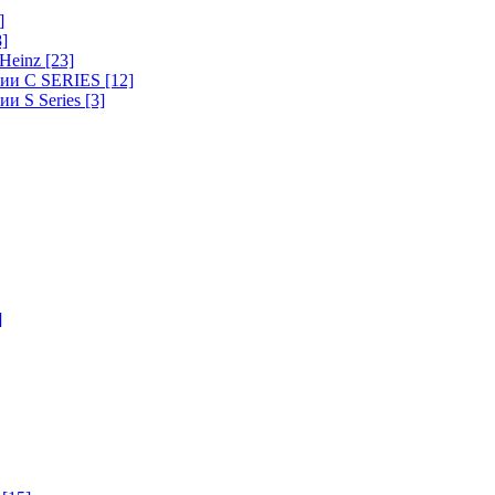
]
8]
-Heinz
[23]
ерии C SERIES
[12]
ии S Series
[3]
]