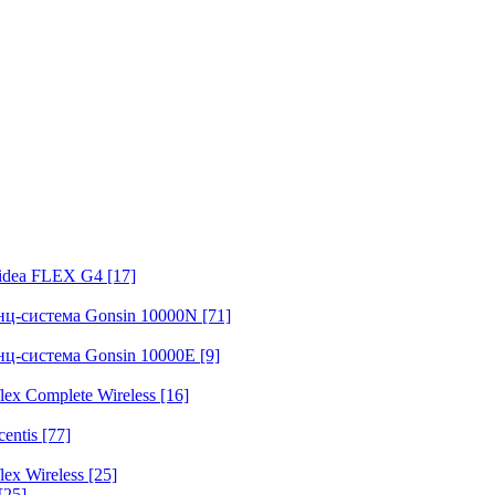
fidea FLEX G4
[17]
нц-система Gonsin 10000N
[71]
нц-система Gonsin 10000E
[9]
ex Complete Wireless
[16]
entis
[77]
ex Wireless
[25]
[25]