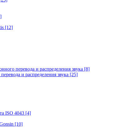
]
tis
[12]
онного перевода и распределения звука
[8]
 перевода и распределения звука
[25]
та ISO 4043
[4]
 Gonsin
[10]