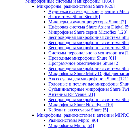
Микрофонные системы и микрофоны
[1050]
Микрофоны, радиосистемы Shure
[626]
Аудиоэкосистема для конференций Micro
Экосистема Shure Stem
[6]
Микшеры и аудиопроцессоры Shure
[2]
Цифровая система Shure Axient Digital
[5
Микрофоны Shure серии Microflex
[128]
Беспроводная микрофонная система Sh
Беспроводная микрофонная система Sh
Беспроводная микрофонная система Sh
Системы персонального мониторинга
[1
Проводные микрофоны Shure
[61]
Программное обеспечение Shure
[2]
Беспроводная микрофонная система Sh
Микрофоны Shure Motiv Digital для зап
Аксессуары для микрофонов Shure
[121]
Головные и петличные микрофоны Shur
Субминиатюрные микрофоны Shure Twi
Антенны RF Venue
[21]
Беспроводная микрофонная система S
Микрофоны Shure Nexadyne
[10]
Кабели и аксессуары Shure
[5]
Микрофоны, радиосистемы и антенны MIPR
Радиосистемы Mipro
[96]
Микрофоны Mipro
[54]