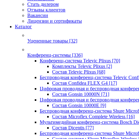
Стать дилером
Отзывы клиентов
Вакансии
Лицензии и сертификаты
Каталог
Уцененные товары
[32]
Конференц-системы
[336]
Конференц-система Televic Plixus
[70]
Комплекты Televic Plixus
[2]
Состав Televic Plixus
[68]
Беспроводная конференц-система Televic Con
Состав Confidea FLEX G4
[17]
Цифровая проводная и беспроводная конфере
Состав Gonsin 10000N
[71]
Цифровая проводная и беспроводная конфере
Состав Gonsin 10000E
[9]
Беспроводная конференц-система Shure Microfl
Состав Microflex Complete Wireless
[16]
Мультимедийная конференц-система Bosch Dic
Состав Dicentis
[77]
Беспроводная конференц-система Shure Microfl
Состав системы Shure Microflex Wireless