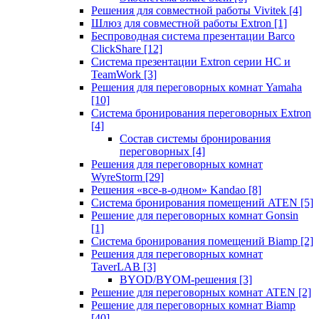
Решения для совместной работы Vivitek
[4]
Шлюз для совместной работы Extron
[1]
Беспроводная система презентации Barco
ClickShare
[12]
Система презентации Extron серии HC и
TeamWork
[3]
Решения для переговорных комнат Yamaha
[10]
Система бронирования переговорных Extron
[4]
Состав системы бронирования
переговорных
[4]
Решения для переговорных комнат
WyreStorm
[29]
Решения «все-в-одном» Kandao
[8]
Система бронирования помещений ATEN
[5]
Решение для переговорных комнат Gonsin
[1]
Система бронирования помещений Biamp
[2]
Решения для переговорных комнат
TaverLAB
[3]
BYOD/BYOM-решения
[3]
Решение для переговорных комнат ATEN
[2]
Решение для переговорных комнат Biamp
[40]