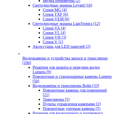
Медиа периметры
[2]
Светодиодные экраны Leyard
[16]
Серия MG
[4]
Серия TXF
[6]
Серия VEM
[6]
Светодиодные экраны LianTronics
[12]
Серия VA
[4]
Серия VL
[4]
Серия VH
[3]
Серия V
[1]
Аксессуары для LED панелей
[2]
Видеокамеры и устройства записи и трансляции
[106]
Решения для захвата и передачи видео
Lumens
[9]
Поворотные и стационарные камеры Lumens
[50]
Видеокамеры и трансиверы Bolin
[33]
Поворотные камеры для помещений
[21]
Трансиверы
[5]
Пульты управления камерами
[2]
Поворотные уличные камеры
[5]
Решения для видеозахвата и потокового