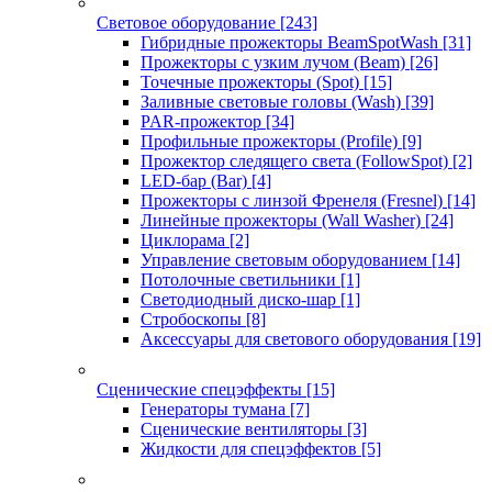
Световое оборудование
[243]
Гибридные прожекторы BeamSpotWash
[31]
Прожекторы с узким лучом (Beam)
[26]
Точечные прожекторы (Spot)
[15]
Заливные световые головы (Wash)
[39]
PAR-прожектор
[34]
Профильные прожекторы (Profile)
[9]
Прожектор следящего света (FollowSpot)
[2]
LED-бар (Bar)
[4]
Прожекторы с линзой Френеля (Fresnel)
[14]
Линейные прожекторы (Wall Washer)
[24]
Циклорама
[2]
Управление световым оборудованием
[14]
Потолочные светильники
[1]
Светодиодный диско-шар
[1]
Стробоскопы
[8]
Аксессуары для светового оборудования
[19]
Сценические спецэффекты
[15]
Генераторы тумана
[7]
Сценические вентиляторы
[3]
Жидкости для спецэффектов
[5]