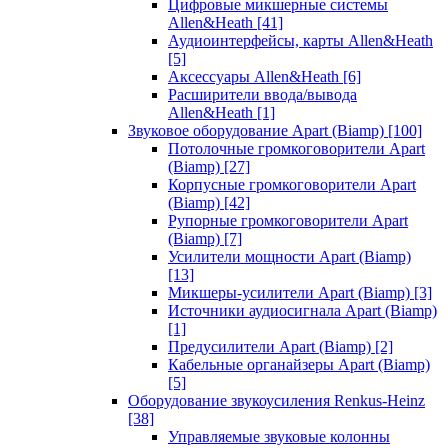
Цифровые микшерные системы
Allen&Heath
[41]
Аудиоинтерфейсы, карты Allen&Heath
[5]
Аксессуары Allen&Heath
[6]
Расширители ввода/вывода
Allen&Heath
[1]
Звуковое оборудование Apart (Biamp)
[100]
Потолочные громкоговорители Apart
(Biamp)
[27]
Корпусные громкоговорители Apart
(Biamp)
[42]
Рупорные громкоговорители Apart
(Biamp)
[7]
Усилители мощности Apart (Biamp)
[13]
Микшеры-усилители Apart (Biamp)
[3]
Источники аудиосигнала Apart (Biamp)
[1]
Предусилители Apart (Biamp)
[2]
Кабельные органайзеры Apart (Biamp)
[5]
Оборудование звукоусиления Renkus-Heinz
[38]
Управляемые звуковые колонны