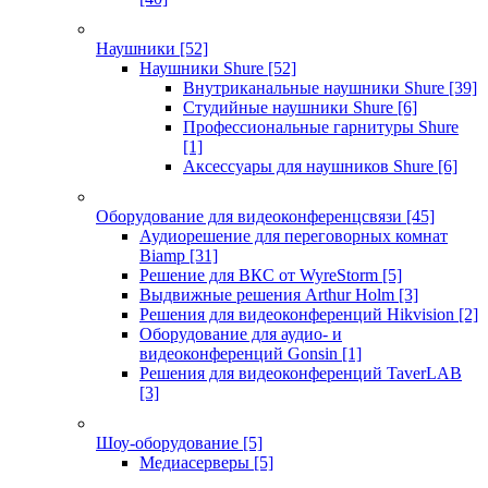
Наушники
[52]
Наушники Shure
[52]
Внутриканальные наушники Shure
[39]
Студийные наушники Shure
[6]
Профессиональные гарнитуры Shure
[1]
Аксессуары для наушников Shure
[6]
Оборудование для видеоконференцсвязи
[45]
Аудиорешение для переговорных комнат
Biamp
[31]
Решение для ВКС от WyreStorm
[5]
Выдвижные решения Arthur Holm
[3]
Решения для видеоконференций Hikvision
[2]
Оборудование для аудио- и
видеоконференций Gonsin
[1]
Решения для видеоконференций TaverLAB
[3]
Шоу-оборудование
[5]
Медиасерверы
[5]