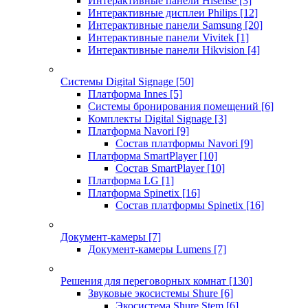
Интерактивные панели Hisense
[3]
Интерактивные дисплеи Philips
[12]
Интерактивные панели Samsung
[20]
Интерактивные панели Vivitek
[1]
Интерактивные панели Hikvision
[4]
Системы Digital Signage
[50]
Платформа Innes
[5]
Системы бронирования помещений
[6]
Комплекты Digital Signage
[3]
Платформа Navori
[9]
Состав платформы Navori
[9]
Платформа SmartPlayer
[10]
Состав SmartPlayer
[10]
Платформа LG
[1]
Платформа Spinetix
[16]
Состав платформы Spinetix
[16]
Документ-камеры
[7]
Документ-камеры Lumens
[7]
Решения для переговорных комнат
[130]
Звуковые экосистемы Shure
[6]
Экосистема Shure Stem
[6]