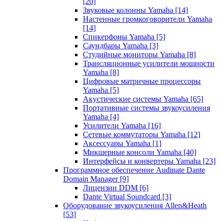
[20]
Звуковые колонны Yamaha
[14]
Настенные громкоговорители Yamaha
[14]
Спикерфоны Yamaha
[5]
Саундбары Yamaha
[3]
Студийные мониторы Yamaha
[8]
Трансляционные усилители мощности
Yamaha
[8]
Цифровые матричные процессоры
Yamaha
[5]
Акустические системы Yamaha
[65]
Портативные системы звукоусиления
Yamaha
[4]
Усилители Yamaha
[16]
Сетевые коммутаторы Yamaha
[12]
Аксессуары Yamaha
[1]
Микшерные консоли Yamaha
[40]
Интерфейсы и конвертеры Yamaha
[23]
Программное обеспечение Audinate Dante
Domain Manager
[9]
Лицензии DDM
[6]
Dante Virtual Soundcard
[3]
Оборудование звукоусиления Allen&Heath
[53]