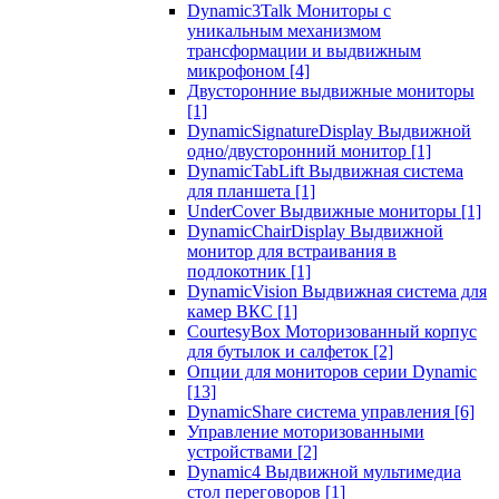
Dynamic3Talk Мониторы с
уникальным механизмом
трансформации и выдвижным
микрофоном
[4]
Двусторонние выдвижные мониторы
[1]
DynamicSignatureDisplay Выдвижной
одно/двусторонний монитор
[1]
DynamicTabLift Выдвижная система
для планшета
[1]
UnderCover Выдвижные мониторы
[1]
DynamicChairDisplay Выдвижной
монитор для встраивания в
подлокотник
[1]
DynamicVision Выдвижная система для
камер ВКС
[1]
CourtesyBox Моторизованный корпус
для бутылок и салфеток
[2]
Опции для мониторов серии Dynamic
[13]
DynamicShare система управления
[6]
Управление моторизованными
устройствами
[2]
Dynamic4 Выдвижной мультимедиа
стол переговоров
[1]