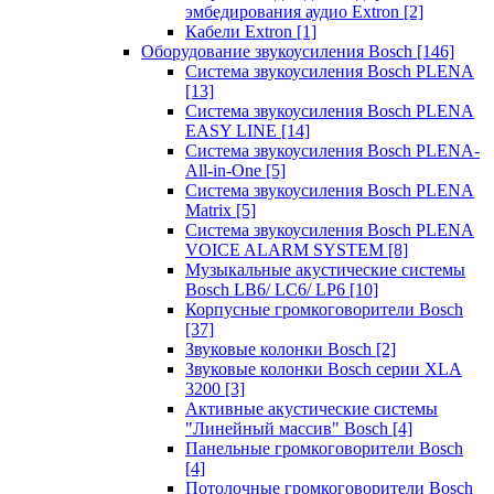
эмбедирования аудио Extron
[2]
Кабели Extron
[1]
Оборудование звукоусиления Bosch
[146]
Система звукоусиления Bosch PLENA
[13]
Система звукоусиления Bosch PLENA
EASY LINE
[14]
Система звукоусиления Bosch PLENA-
All-in-One
[5]
Система звукоусиления Bosch PLENA
Matrix
[5]
Система звукоусиления Bosch PLENA
VOICE ALARM SYSTEM
[8]
Музыкальные акустические системы
Bosch LB6/ LC6/ LP6
[10]
Корпусные громкоговорители Bosch
[37]
Звуковые колонки Bosch
[2]
Звуковые колонки Bosch серии XLA
3200
[3]
Активные акустические системы
"Линейный массив" Bosch
[4]
Панельные громкоговорители Bosch
[4]
Потолочные громкоговорители Bosch