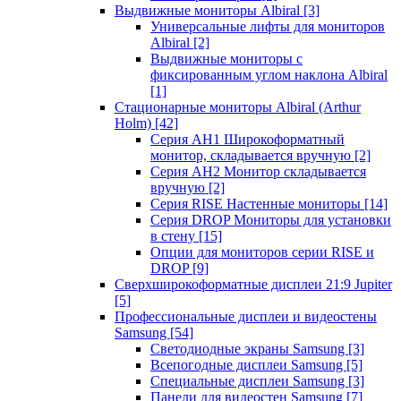
Выдвижные мониторы Albiral
[3]
Универсальные лифты для мониторов
Albiral
[2]
Выдвижные мониторы с
фиксированным углом наклона Albiral
[1]
Стационарные мониторы Albiral (Arthur
Holm)
[42]
Серия AH1 Широкоформатный
монитор, складывается вручную
[2]
Серия AH2 Монитор складывается
вручную
[2]
Серия RISE Настенные мониторы
[14]
Серия DROP Мониторы для установки
в стену
[15]
Опции для мониторов серии RISE и
DROP
[9]
Сверхширокоформатные дисплеи 21:9 Jupiter
[5]
Профессиональные дисплеи и видеостены
Samsung
[54]
Светодиодные экраны Samsung
[3]
Всепогодные дисплеи Samsung
[5]
Специальные дисплеи Samsung
[3]
Панели для видеостен Samsung
[7]