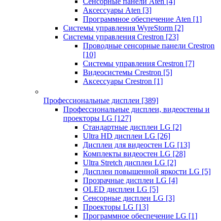
Сенсорные панели Aten
[4]
Аксессуары Aten
[3]
Программное обеспечение Aten
[1]
Системы управления WyreStorm
[2]
Системы управления Crestron
[23]
Проводные сенсорные панели Crestron
[10]
Системы управления Crestron
[7]
Видеосистемы Crestron
[5]
Аксессуары Crestron
[1]
Профессиональные дисплеи
[389]
Профессиональные дисплеи, видеостены и
проекторы LG
[127]
Стандартные дисплеи LG
[2]
Ultra HD дисплеи LG
[26]
Дисплеи для видеостен LG
[13]
Комплекты видеостен LG
[28]
Ultra Stretch дисплеи LG
[2]
Дисплеи повышенной яркости LG
[5]
Прозрачные дисплеи LG
[4]
OLED дисплеи LG
[5]
Сенсорные дисплеи LG
[3]
Проекторы LG
[13]
Программное обеспечение LG
[1]