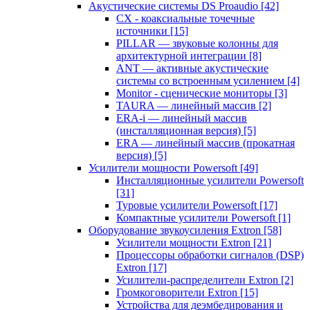
Акустические системы DS Proaudio
[42]
CX - коаксиальные точечные
источники
[15]
PILLAR — звуковые колонны для
архитектурной интеграции
[8]
ANT — активные акустические
системы со встроенным усилением
[4]
Monitor - сценические мониторы
[3]
TAURA — линейный массив
[2]
ERA-i — линейный массив
(инсталляционная версия)
[5]
ERA — линейный массив (прокатная
версия)
[5]
Усилители мощности Powersoft
[49]
Инсталляционные усилители Powersoft
[31]
Туровые усилители Powersoft
[17]
Компактные усилители Powersoft
[1]
Оборудование звукоусиления Extron
[58]
Усилители мощности Extron
[21]
Процессоры обработки сигналов (DSP)
Extron
[17]
Усилители-распределители Extron
[2]
Громкоговорители Extron
[15]
Устройства для деэмбедирования и