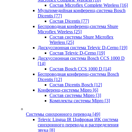
Состав Microflex Complete Wireless
[16]
Мультимедийная конференц-система Bosch
Dicentis
[77]
Состав Dicentis
[77]
Беспроводная конференц-система Shure
Microflex Wireless
[25]
Состав системы Shure Microflex
Wireless
[25]
Дискуссионная система Televic D-Cerno
[19]
Состав Televic D-Cerno
[19]
Дискуссионная система Bosch CCS 1000 D
[14]
Состав Bosch CCS 1000 D
[14]
Беспроводная конференц-система Bosch
Dicentis
[12]
Состав Dicentis Bosch
[12]
Конференц-системы Mipro
[6]
Состав системы Mipro
[3]
Комплекты системы Mipro
[3]
Системы синхронного перевода
[49]
Televic Lingua IR Цифровая ИК система
синхронного перевода и распределения
звука
[8]