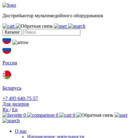
Дистрибьютор мультимедийного оборудования
Каталог
Россия
Беларусь
+7 495 640-75-57
Для дилеров
Ru
/
En
0
0
0
О нас
Направление деятельности