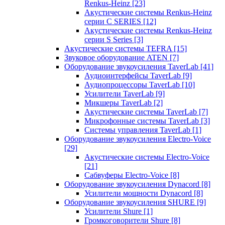
Renkus-Heinz
[23]
Акустические системы Renkus-Heinz
серии C SERIES
[12]
Акустические системы Renkus-Heinz
серии S Series
[3]
Акустические системы TEFRA
[15]
Звуковое оборудование ATEN
[7]
Оборудование звукоусиления TaverLab
[41]
Аудиоинтерфейсы TaverLab
[9]
Аудиопроцессоры TaverLab
[10]
Усилители TaverLab
[9]
Микшеры TaverLab
[2]
Акустические системы TaverLab
[7]
Микрофонные системы TaverLab
[3]
Системы управления TaverLab
[1]
Оборудование звукоусиления Electro-Voice
[29]
Акустические системы Electro-Voice
[21]
Сабвуферы Electro-Voice
[8]
Оборудование звукоусиления Dynacord
[8]
Усилители мощности Dynacord
[8]
Оборудование звукоусиления SHURE
[9]
Усилители Shure
[1]
Громкоговорители Shure
[8]