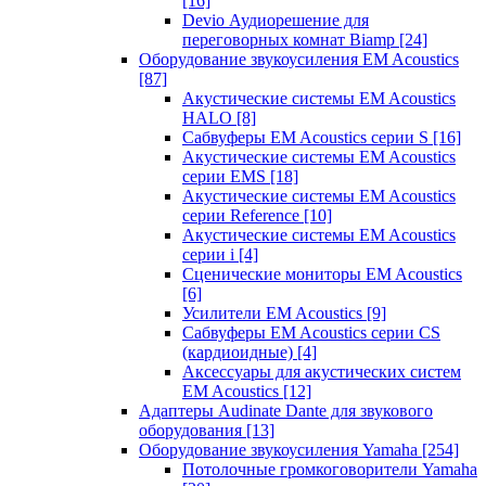
[16]
Devio Аудиорешение для
переговорных комнат Biamp
[24]
Оборудование звукоусиления EM Acoustics
[87]
Акустические системы EM Acoustics
HALO
[8]
Сабвуферы EM Acoustics серии S
[16]
Акустические системы EM Acoustics
серии EMS
[18]
Акустические системы EM Acoustics
серии Reference
[10]
Акустические системы EM Acoustics
серии i
[4]
Сценические мониторы EM Acoustics
[6]
Усилители EM Acoustics
[9]
Сабвуферы EM Acoustics серии CS
(кардиоидные)
[4]
Аксессуары для акустических систем
EM Acoustics
[12]
Адаптеры Audinate Dante для звукового
оборудования
[13]
Оборудование звукоусиления Yamaha
[254]
Потолочные громкоговорители Yamaha