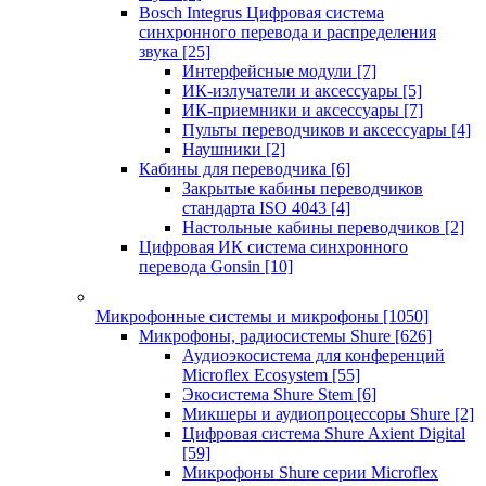
Bosch Integrus Цифровая система
синхронного перевода и распределения
звука
[25]
Интерфейсные модули
[7]
ИК-излучатели и аксессуары
[5]
ИК-приемники и аксессуары
[7]
Пульты переводчиков и аксессуары
[4]
Наушники
[2]
Кабины для переводчика
[6]
Закрытые кабины переводчиков
стандарта ISO 4043
[4]
Настольные кабины переводчиков
[2]
Цифровая ИК система синхронного
перевода Gonsin
[10]
Микрофонные системы и микрофоны
[1050]
Микрофоны, радиосистемы Shure
[626]
Аудиоэкосистема для конференций
Microflex Ecosystem
[55]
Экосистема Shure Stem
[6]
Микшеры и аудиопроцессоры Shure
[2]
Цифровая система Shure Axient Digital
[59]
Микрофоны Shure серии Microflex