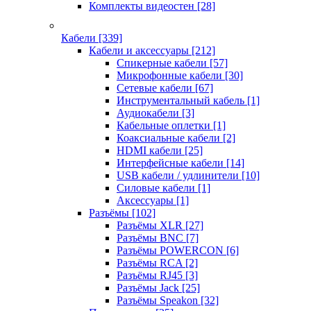
Комплекты видеостен
[28]
Кабели
[339]
Кабели и аксессуары
[212]
Спикерные кабели
[57]
Микрофонные кабели
[30]
Сетевые кабели
[67]
Инструментальный кабель
[1]
Аудиокабели
[3]
Кабельные оплетки
[1]
Коаксиальные кабели
[2]
HDMI кабели
[25]
Интерфейсные кабели
[14]
USB кабели / удлинители
[10]
Силовые кабели
[1]
Аксессуары
[1]
Разъёмы
[102]
Разъёмы XLR
[27]
Разъёмы BNC
[7]
Разъёмы POWERCON
[6]
Разъёмы RCA
[2]
Разъёмы RJ45
[3]
Разъёмы Jack
[25]
Разъёмы Speakon
[32]