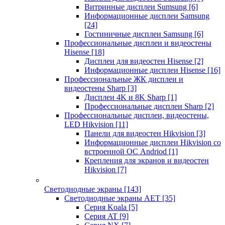
Витринные дисплеи Sumsung
[6]
Информационные дисплеи Samsung
[24]
Гостиничные дисплеи Samsung
[6]
Профессиональные дисплеи и видеостены
Hisense
[18]
Дисплеи для видеостен Hisense
[2]
Информационные дисплеи Hisense
[16]
Профессиональные ЖК дисплеи и
видеостены Sharp
[3]
Дисплеи 4K и 8K Sharp
[1]
Профессиональные дисплеи Sharp
[2]
Профессиональные дисплеи, видеостены,
LED Hikvision
[11]
Панели для видеостен Hikvision
[3]
Информационные дисплеи Hikvision со
встроенной ОС Andriod
[1]
Крепления для экранов и видеостен
Hikvision
[7]
Светодиодные экраны
[143]
Светодиодные экраны AET
[35]
Cерия Koala
[5]
Серия AT
[9]