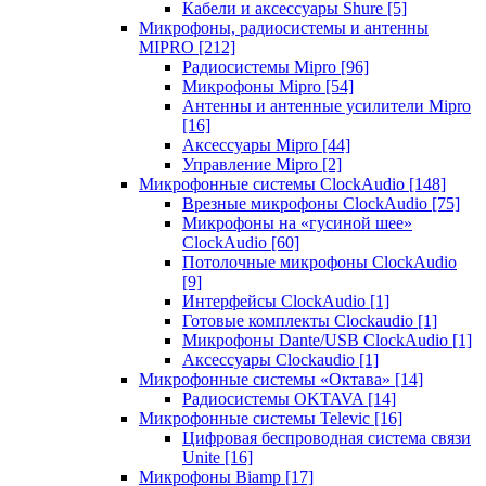
Кабели и аксессуары Shure
[5]
Микрофоны, радиосистемы и антенны
MIPRO
[212]
Радиосистемы Mipro
[96]
Микрофоны Mipro
[54]
Антенны и антенные усилители Mipro
[16]
Аксессуары Mipro
[44]
Управление Mipro
[2]
Микрофонные системы ClockAudio
[148]
Врезные микрофоны ClockAudio
[75]
Микрофоны на «гусиной шее»
ClockAudio
[60]
Потолочные микрофоны ClockAudio
[9]
Интерфейсы ClockAudio
[1]
Готовые комплекты Clockaudio
[1]
Микрофоны Dante/USB ClockAudio
[1]
Аксессуары Clockaudio
[1]
Микрофонные системы «Октава»
[14]
Радиосистемы OKTAVA
[14]
Микрофонные системы Televic
[16]
Цифровая беспроводная система связи
Unite
[16]
Микрофоны Biamp
[17]