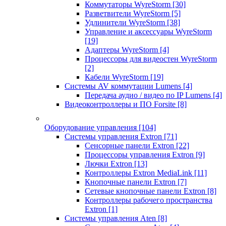
Коммутаторы WyreStorm
[30]
Разветвители WyreStorm
[5]
Удлинители WyreStorm
[38]
Управление и аксессуары WyreStorm
[19]
Адаптеры WyreStorm
[4]
Процессоры для видеостен WyreStorm
[2]
Кабели WyreStorm
[19]
Системы AV коммутации Lumens
[4]
Передача аудио / видео по IP Lumens
[4]
Видеоконтроллеры и ПО Forsite
[8]
Оборудование управления
[104]
Системы управления Extron
[71]
Сенсорные панели Extron
[22]
Процессоры управления Extron
[9]
Лючки Extron
[13]
Контроллеры Extron MediaLink
[11]
Кнопочные панели Extron
[7]
Сетевые кнопочные панели Extron
[8]
Контроллеры рабочего пространства
Extron
[1]
Системы управления Aten
[8]