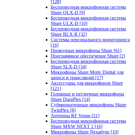
[128]
Беспроводная микрофонная система
Shure QLX-D
[9]
Беспроводная микрофонная система
Shure ULX-D
[10]
Беспроводная микрофонная система
Shure BLX-R
[32]
Системы персонального мониторинга
[16]
Проводные микрофоны Shure
[61]
Программное обеспечение Shure
[2]
Беспроводная микрофонная система
Shure SLX-D
[34]
Микрофоны Shure Motiv Digital для
записи и трансляций
[17]
Аксессуары для микрофонов Shure
[121]
Головные и петличные микрофоны
Shure DuraPlex
[14]
Субминиатюрные микрофоны Shure
TwinPlex
[8]
Антенны RF Venue
[21]
Беспроводная микрофонная система
Shure MXW NEXT 2
[16]
Микрофоны Shure Nexadyne
[10]