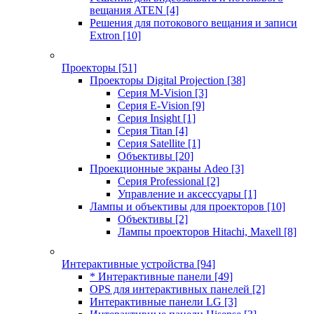
вещания ATEN
[4]
Решения для потокового вещания и записи
Extron
[10]
Проекторы
[51]
Проекторы Digital Projection
[38]
Серия M-Vision
[3]
Серия E-Vision
[9]
Серия Insight
[1]
Серия Titan
[4]
Серия Satellite
[1]
Объективы
[20]
Проекционные экраны Adeo
[3]
Серия Professional
[2]
Управление и аксессуары
[1]
Лампы и объективы для проекторов
[10]
Объективы
[2]
Лампы проекторов Hitachi, Maxell
[8]
Интерактивные устройства
[94]
* Интерактивные панели
[49]
OPS для интерактивных панелей
[2]
Интерактивные панели LG
[3]