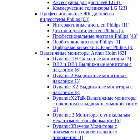
Аксессуары для дисплеев LG
[1]
Коммерческие телевизоры LG
[23]
Профессиональные ЖК дисплеи и
видеостены Philips
[63]
Интерактивные дисплеи Philips
[11]
Дисплеи для видеостен Philips
[5]
Профессиональные дисплеи Philips
[43]
Особо яркие дисплеи Philips
[1]
Цифровые вывески E-Paper Philips
[3]
Выдвижные мониторы Arthur Holm
[63]
Dynamic 1Н Складные мониторы
[3]
DB2 и DB3 Выдвижные мониторы с
наклоном
[6]
Dynamic2 Выдвижные мониторы с
наклоном
[3]
Dynamic X2 Выдвижные мониторы с
наклоном
[8]
DynamicX2Talk Выдвижные мониторы
с наклоном и выдвижным микрофоном
[2]
Dynamic 3 Мониторы с уникальным
механизмом трансформации
[6]
Dynamic3Reverse Мониторы с
подъемом из горизонтального
положения
[1]