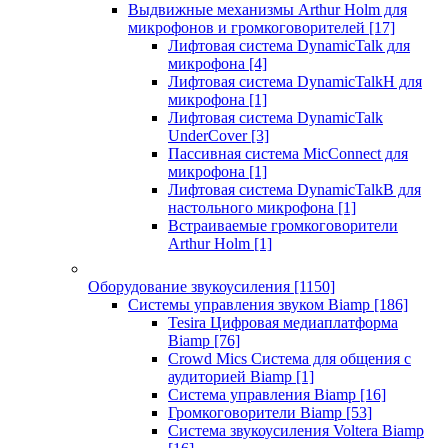
Выдвижные механизмы Arthur Holm для
микрофонов и громкоговорителей
[17]
Лифтовая система DynamicTalk для
микрофона
[4]
Лифтовая система DynamicTalkH для
микрофона
[1]
Лифтовая система DynamicTalk
UnderCover
[3]
Пассивная система MicConnect для
микрофона
[1]
Лифтовая система DynamicTalkB для
настольного микрофона
[1]
Встраиваемые громкоговорители
Arthur Holm
[1]
Оборудование звукоусиления
[1150]
Системы управления звуком Biamp
[186]
Tesira Цифровая медиаплатформа
Biamp
[76]
Crowd Mics Система для общения с
аудиторией Biamp
[1]
Система управления Biamp
[16]
Громкоговорители Biamp
[53]
Система звукоусиления Voltera Biamp