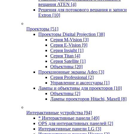
вещания ATEN
[4]
Решения для потокового вещания и записи
Extron
[10]
Проекторы
[51]
Проекторы Digital Projection
[38]
Серия M-Vision
[3]
Серия E-Vision
[9]
Серия Insight
[1]
Серия Titan
[4]
Серия Satellite
[1]
Объективы
[20]
Проекционные экраны Adeo
[3]
Серия Professional
[2]
Управление и аксессуары
[1]
Лампы и объективы для проекторов
[10]
Объективы
[2]
Лампы проекторов Hitachi, Maxell
[8]
Интерактивные устройства
[94]
* Интерактивные панели
[49]
OPS для интерактивных панелей
[2]
Интерактивные панели LG
[3]