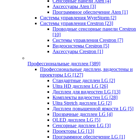
Сенсорные панели Aten
[4]
Аксессуары Aten
[3]
Программное обеспечение Aten
[1]
Системы управления WyreStorm
[2]
Системы управления Crestron
[23]
Проводные сенсорные панели Crestron
[10]
Системы управления Crestron
[7]
Видеосистемы Crestron
[5]
Аксессуары Crestron
[1]
Профессиональные дисплеи
[389]
Профессиональные дисплеи, видеостены и
проекторы LG
[127]
Стандартные дисплеи LG
[2]
Ultra HD дисплеи LG
[26]
Дисплеи для видеостен LG
[13]
Комплекты видеостен LG
[28]
Ultra Stretch дисплеи LG
[2]
Дисплеи повышенной яркости LG
[5]
Прозрачные дисплеи LG
[4]
OLED дисплеи LG
[5]
Сенсорные дисплеи LG
[3]
Проекторы LG
[13]
Программное обеспечение LG
[1]