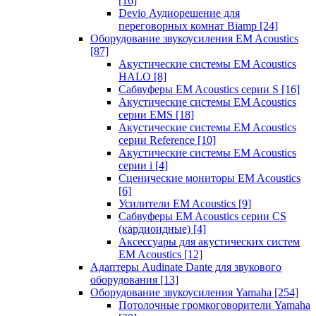
[16]
Devio Аудиорешение для
переговорных комнат Biamp
[24]
Оборудование звукоусиления EM Acoustics
[87]
Акустические системы EM Acoustics
HALO
[8]
Сабвуферы EM Acoustics серии S
[16]
Акустические системы EM Acoustics
серии EMS
[18]
Акустические системы EM Acoustics
серии Reference
[10]
Акустические системы EM Acoustics
серии i
[4]
Сценические мониторы EM Acoustics
[6]
Усилители EM Acoustics
[9]
Сабвуферы EM Acoustics серии CS
(кардиоидные)
[4]
Аксессуары для акустических систем
EM Acoustics
[12]
Адаптеры Audinate Dante для звукового
оборудования
[13]
Оборудование звукоусиления Yamaha
[254]
Потолочные громкоговорители Yamaha