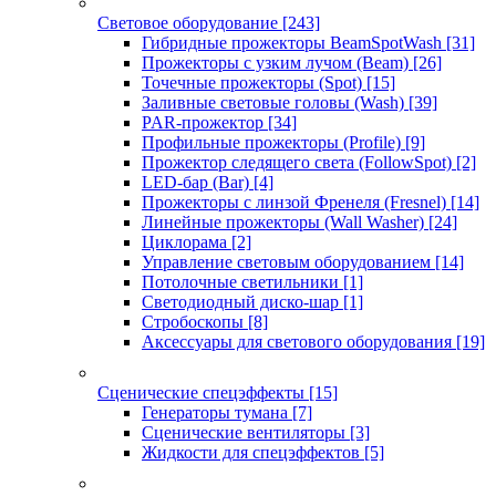
Световое оборудование
[243]
Гибридные прожекторы BeamSpotWash
[31]
Прожекторы с узким лучом (Beam)
[26]
Точечные прожекторы (Spot)
[15]
Заливные световые головы (Wash)
[39]
PAR-прожектор
[34]
Профильные прожекторы (Profile)
[9]
Прожектор следящего света (FollowSpot)
[2]
LED-бар (Bar)
[4]
Прожекторы с линзой Френеля (Fresnel)
[14]
Линейные прожекторы (Wall Washer)
[24]
Циклорама
[2]
Управление световым оборудованием
[14]
Потолочные светильники
[1]
Светодиодный диско-шар
[1]
Стробоскопы
[8]
Аксессуары для светового оборудования
[19]
Сценические спецэффекты
[15]
Генераторы тумана
[7]
Сценические вентиляторы
[3]
Жидкости для спецэффектов
[5]