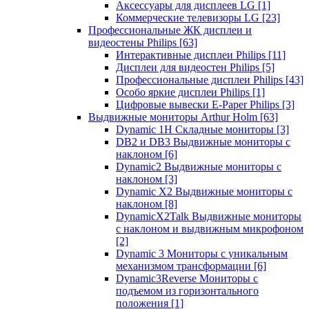
Аксессуары для дисплеев LG
[1]
Коммерческие телевизоры LG
[23]
Профессиональные ЖК дисплеи и
видеостены Philips
[63]
Интерактивные дисплеи Philips
[11]
Дисплеи для видеостен Philips
[5]
Профессиональные дисплеи Philips
[43]
Особо яркие дисплеи Philips
[1]
Цифровые вывески E-Paper Philips
[3]
Выдвижные мониторы Arthur Holm
[63]
Dynamic 1Н Складные мониторы
[3]
DB2 и DB3 Выдвижные мониторы с
наклоном
[6]
Dynamic2 Выдвижные мониторы с
наклоном
[3]
Dynamic X2 Выдвижные мониторы с
наклоном
[8]
DynamicX2Talk Выдвижные мониторы
с наклоном и выдвижным микрофоном
[2]
Dynamic 3 Мониторы с уникальным
механизмом трансформации
[6]
Dynamic3Reverse Мониторы с
подъемом из горизонтального
положения
[1]