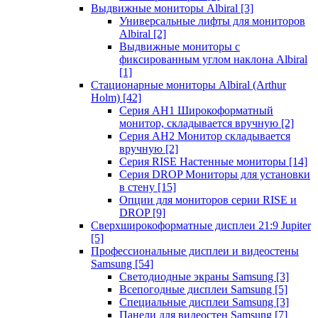
Выдвижные мониторы Albiral
[3]
Универсальные лифты для мониторов
Albiral
[2]
Выдвижные мониторы с
фиксированным углом наклона Albiral
[1]
Стационарные мониторы Albiral (Arthur
Holm)
[42]
Серия AH1 Широкоформатный
монитор, складывается вручную
[2]
Серия AH2 Монитор складывается
вручную
[2]
Серия RISE Настенные мониторы
[14]
Серия DROP Мониторы для установки
в стену
[15]
Опции для мониторов серии RISE и
DROP
[9]
Сверхширокоформатные дисплеи 21:9 Jupiter
[5]
Профессиональные дисплеи и видеостены
Samsung
[54]
Светодиодные экраны Samsung
[3]
Всепогодные дисплеи Samsung
[5]
Специальные дисплеи Samsung
[3]
Панели для видеостен Samsung
[7]