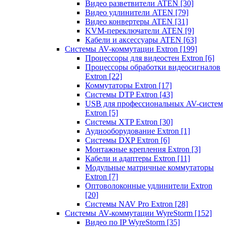
Видео разветвители ATEN
[30]
Видео удлинители ATEN
[79]
Видео конвертеры ATEN
[31]
KVM-переключатели ATEN
[9]
Кабели и аксессуары ATEN
[63]
Системы AV-коммутации Extron
[199]
Процессоры для видеостен Extron
[6]
Процессоры обработки видеосигналов
Extron
[22]
Коммутаторы Extron
[17]
Системы DTP Extron
[43]
USB для профессиональных AV-систем
Extron
[5]
Системы XTP Extron
[30]
Аудиооборудование Extron
[1]
Системы DXP Extron
[6]
Монтажные крепления Extron
[3]
Кабели и адаптеры Extron
[11]
Модульные матричные коммутаторы
Extron
[7]
Оптоволоконные удлинители Extron
[20]
Системы NAV Pro Extron
[28]
Системы AV-коммутации WyreStorm
[152]
Видео по IP WyreStorm
[35]