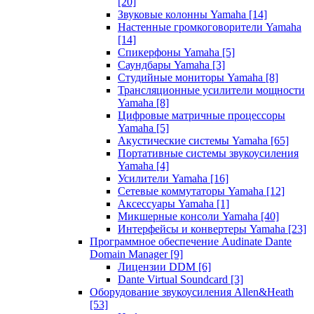
[20]
Звуковые колонны Yamaha
[14]
Настенные громкоговорители Yamaha
[14]
Спикерфоны Yamaha
[5]
Саундбары Yamaha
[3]
Студийные мониторы Yamaha
[8]
Трансляционные усилители мощности
Yamaha
[8]
Цифровые матричные процессоры
Yamaha
[5]
Акустические системы Yamaha
[65]
Портативные системы звукоусиления
Yamaha
[4]
Усилители Yamaha
[16]
Сетевые коммутаторы Yamaha
[12]
Аксессуары Yamaha
[1]
Микшерные консоли Yamaha
[40]
Интерфейсы и конвертеры Yamaha
[23]
Программное обеспечение Audinate Dante
Domain Manager
[9]
Лицензии DDM
[6]
Dante Virtual Soundcard
[3]
Оборудование звукоусиления Allen&Heath
[53]