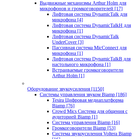
Выдвижные механизмы Arthur Holm для
микрофонов и громкоговорителей
[17]
Лифтовая система DynamicTalk для
микрофона
[4]
Лифтовая система DynamicTalkH для
микрофона
[1]
Лифтовая система DynamicTalk
UnderCover
[3]
Пассивная система MicConnect для
микрофона
[1]
Лифтовая система DynamicTalkB для
настольного микрофона
[1]
Встраиваемые громкоговорители
Arthur Holm
[1]
Оборудование звукоусиления
[1150]
Системы управления звуком Biamp
[186]
Tesira Цифровая медиаплатформа
Biamp
[76]
Crowd Mics Система для общения с
аудиторией Biamp
[1]
Система управления Biamp
[16]
Громкоговорители Biamp
[53]
Система звукоусиления Voltera Biamp