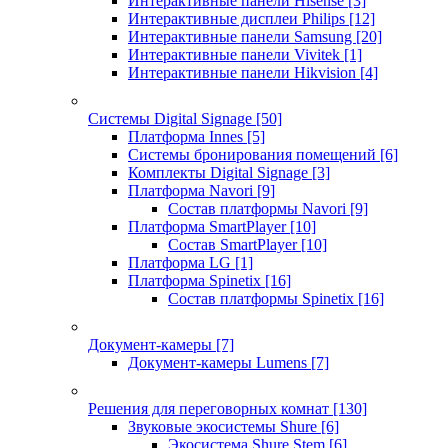
Интерактивные панели Hisense
[3]
Интерактивные дисплеи Philips
[12]
Интерактивные панели Samsung
[20]
Интерактивные панели Vivitek
[1]
Интерактивные панели Hikvision
[4]
Системы Digital Signage
[50]
Платформа Innes
[5]
Системы бронирования помещений
[6]
Комплекты Digital Signage
[3]
Платформа Navori
[9]
Состав платформы Navori
[9]
Платформа SmartPlayer
[10]
Состав SmartPlayer
[10]
Платформа LG
[1]
Платформа Spinetix
[16]
Состав платформы Spinetix
[16]
Документ-камеры
[7]
Документ-камеры Lumens
[7]
Решения для переговорных комнат
[130]
Звуковые экосистемы Shure
[6]
Экосистема Shure Stem
[6]