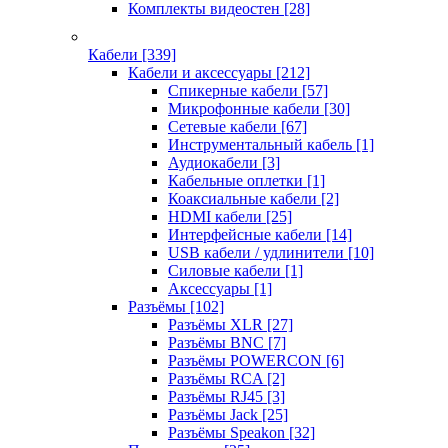
Комплекты видеостен
[28]
Кабели
[339]
Кабели и аксессуары
[212]
Спикерные кабели
[57]
Микрофонные кабели
[30]
Сетевые кабели
[67]
Инструментальный кабель
[1]
Аудиокабели
[3]
Кабельные оплетки
[1]
Коаксиальные кабели
[2]
HDMI кабели
[25]
Интерфейсные кабели
[14]
USB кабели / удлинители
[10]
Силовые кабели
[1]
Аксессуары
[1]
Разъёмы
[102]
Разъёмы XLR
[27]
Разъёмы BNC
[7]
Разъёмы POWERCON
[6]
Разъёмы RCA
[2]
Разъёмы RJ45
[3]
Разъёмы Jack
[25]
Разъёмы Speakon
[32]