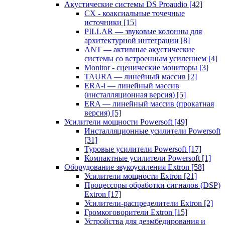
Акустические системы DS Proaudio
[42]
CX - коаксиальные точечные
источники
[15]
PILLAR — звуковые колонны для
архитектурной интеграции
[8]
ANT — активные акустические
системы со встроенным усилением
[4]
Monitor - сценические мониторы
[3]
TAURA — линейный массив
[2]
ERA-i — линейный массив
(инсталляционная версия)
[5]
ERA — линейный массив (прокатная
версия)
[5]
Усилители мощности Powersoft
[49]
Инсталляционные усилители Powersoft
[31]
Туровые усилители Powersoft
[17]
Компактные усилители Powersoft
[1]
Оборудование звукоусиления Extron
[58]
Усилители мощности Extron
[21]
Процессоры обработки сигналов (DSP)
Extron
[17]
Усилители-распределители Extron
[2]
Громкоговорители Extron
[15]
Устройства для деэмбедирования и