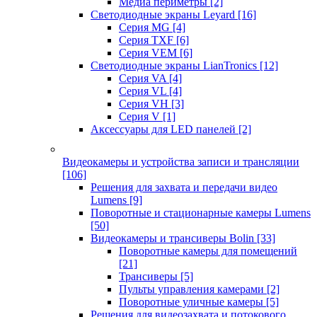
Медиа периметры
[2]
Светодиодные экраны Leyard
[16]
Серия MG
[4]
Серия TXF
[6]
Серия VEM
[6]
Светодиодные экраны LianTronics
[12]
Серия VA
[4]
Серия VL
[4]
Серия VH
[3]
Серия V
[1]
Аксессуары для LED панелей
[2]
Видеокамеры и устройства записи и трансляции
[106]
Решения для захвата и передачи видео
Lumens
[9]
Поворотные и стационарные камеры Lumens
[50]
Видеокамеры и трансиверы Bolin
[33]
Поворотные камеры для помещений
[21]
Трансиверы
[5]
Пульты управления камерами
[2]
Поворотные уличные камеры
[5]
Решения для видеозахвата и потокового