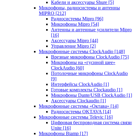
Кабели и аксессуары Shure
[5]
Микрофоны, радиосистемы и антенны
MIPRO
[212]
Радиосистемы Mipro
[96]
Микрофоны Mipro
[54]
Антенны и антенные усилители Mipro
[16]
Аксессуары Mipro
[44]
Управление Mipro
[2]
Микрофонные системы ClockAudio
[148]
Врезные микрофоны ClockAudio
[75]
Микрофоны на «гусиной шее»
ClockAudio
[60]
Потолочные микрофоны ClockAudio
[9]
Интерфейсы ClockAudio
[1]
Готовые комплекты Clockaudio
[1]
Микрофоны Dante/USB ClockAudio
[1]
Аксессуары Clockaudio
[1]
Микрофонные системы «Октава»
[14]
Радиосистемы OKTAVA
[14]
Микрофонные системы Televic
[16]
Цифровая беспроводная система связи
Unite
[16]
Микрофоны Biamp
[17]