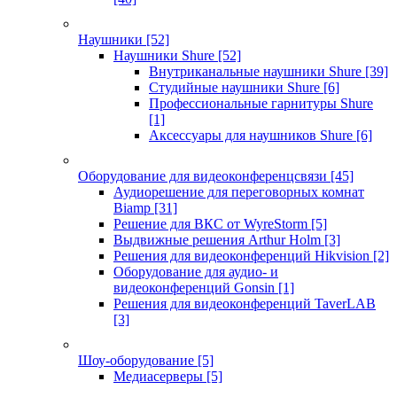
Наушники
[52]
Наушники Shure
[52]
Внутриканальные наушники Shure
[39]
Студийные наушники Shure
[6]
Профессиональные гарнитуры Shure
[1]
Аксессуары для наушников Shure
[6]
Оборудование для видеоконференцсвязи
[45]
Аудиорешение для переговорных комнат
Biamp
[31]
Решение для ВКС от WyreStorm
[5]
Выдвижные решения Arthur Holm
[3]
Решения для видеоконференций Hikvision
[2]
Оборудование для аудио- и
видеоконференций Gonsin
[1]
Решения для видеоконференций TaverLAB
[3]
Шоу-оборудование
[5]
Медиасерверы
[5]