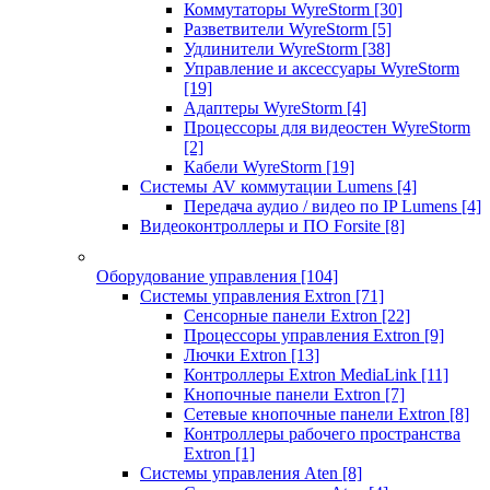
Коммутаторы WyreStorm
[30]
Разветвители WyreStorm
[5]
Удлинители WyreStorm
[38]
Управление и аксессуары WyreStorm
[19]
Адаптеры WyreStorm
[4]
Процессоры для видеостен WyreStorm
[2]
Кабели WyreStorm
[19]
Системы AV коммутации Lumens
[4]
Передача аудио / видео по IP Lumens
[4]
Видеоконтроллеры и ПО Forsite
[8]
Оборудование управления
[104]
Системы управления Extron
[71]
Сенсорные панели Extron
[22]
Процессоры управления Extron
[9]
Лючки Extron
[13]
Контроллеры Extron MediaLink
[11]
Кнопочные панели Extron
[7]
Сетевые кнопочные панели Extron
[8]
Контроллеры рабочего пространства
Extron
[1]
Системы управления Aten
[8]