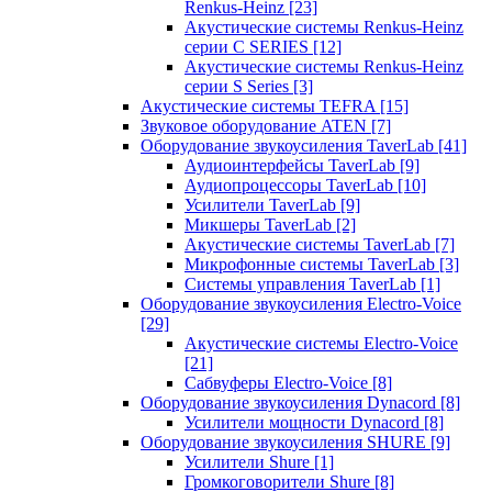
Renkus-Heinz
[23]
Акустические системы Renkus-Heinz
серии C SERIES
[12]
Акустические системы Renkus-Heinz
серии S Series
[3]
Акустические системы TEFRA
[15]
Звуковое оборудование ATEN
[7]
Оборудование звукоусиления TaverLab
[41]
Аудиоинтерфейсы TaverLab
[9]
Аудиопроцессоры TaverLab
[10]
Усилители TaverLab
[9]
Микшеры TaverLab
[2]
Акустические системы TaverLab
[7]
Микрофонные системы TaverLab
[3]
Системы управления TaverLab
[1]
Оборудование звукоусиления Electro-Voice
[29]
Акустические системы Electro-Voice
[21]
Сабвуферы Electro-Voice
[8]
Оборудование звукоусиления Dynacord
[8]
Усилители мощности Dynacord
[8]
Оборудование звукоусиления SHURE
[9]
Усилители Shure
[1]
Громкоговорители Shure
[8]