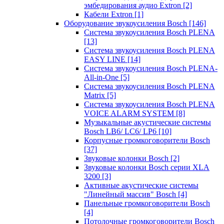
эмбедирования аудио Extron
[2]
Кабели Extron
[1]
Оборудование звукоусиления Bosch
[146]
Система звукоусиления Bosch PLENA
[13]
Система звукоусиления Bosch PLENA
EASY LINE
[14]
Система звукоусиления Bosch PLENA-
All-in-One
[5]
Система звукоусиления Bosch PLENA
Matrix
[5]
Система звукоусиления Bosch PLENA
VOICE ALARM SYSTEM
[8]
Музыкальные акустические системы
Bosch LB6/ LC6/ LP6
[10]
Корпусные громкоговорители Bosch
[37]
Звуковые колонки Bosch
[2]
Звуковые колонки Bosch серии XLA
3200
[3]
Активные акустические системы
"Линейный массив" Bosch
[4]
Панельные громкоговорители Bosch
[4]
Потолочные громкоговорители Bosch