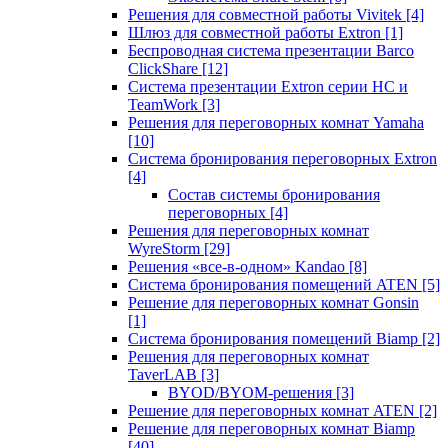
Решения для совместной работы Vivitek
[4]
Шлюз для совместной работы Extron
[1]
Беспроводная система презентации Barco
ClickShare
[12]
Система презентации Extron серии HC и
TeamWork
[3]
Решения для переговорных комнат Yamaha
[10]
Система бронирования переговорных Extron
[4]
Состав системы бронирования
переговорных
[4]
Решения для переговорных комнат
WyreStorm
[29]
Решения «все-в-одном» Kandao
[8]
Система бронирования помещений ATEN
[5]
Решение для переговорных комнат Gonsin
[1]
Система бронирования помещений Biamp
[2]
Решения для переговорных комнат
TaverLAB
[3]
BYOD/BYOM-решения
[3]
Решение для переговорных комнат ATEN
[2]
Решение для переговорных комнат Biamp
[40]