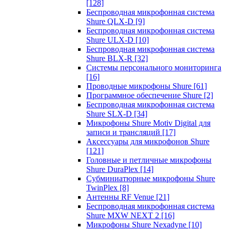
[128]
Беспроводная микрофонная система
Shure QLX-D
[9]
Беспроводная микрофонная система
Shure ULX-D
[10]
Беспроводная микрофонная система
Shure BLX-R
[32]
Системы персонального мониторинга
[16]
Проводные микрофоны Shure
[61]
Программное обеспечение Shure
[2]
Беспроводная микрофонная система
Shure SLX-D
[34]
Микрофоны Shure Motiv Digital для
записи и трансляций
[17]
Аксессуары для микрофонов Shure
[121]
Головные и петличные микрофоны
Shure DuraPlex
[14]
Субминиатюрные микрофоны Shure
TwinPlex
[8]
Антенны RF Venue
[21]
Беспроводная микрофонная система
Shure MXW NEXT 2
[16]
Микрофоны Shure Nexadyne
[10]