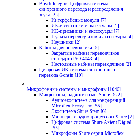
Bosch Integrus Цифровая система
синхронного перевода и распределения
звука
[25]
Интерфейсные модули
[7]
ИК-излучатели и аксессуары
[5]
ИК-приемники и аксессуары
[7]
Пульты переводчиков и аксессуары
[4]
Наушники
[2]
Кабины для переводчика
[6]
Закрытые кабины переводчиков
стандарта ISO 4043
[4]
Настольные кабины переводчиков
[2]
Цифровая ИК система синхронного
перевода Gonsin
[10]
Микрофонные системы и микрофоны
[1046]
Микрофоны, радиосистемы Shure
[622]
Аудиоэкосистема для конференций
Microflex Ecosystem
[55]
Экосистема Shure Stem
[6]
Микшеры и аудиопроцессоры Shure
[2]
Цифровая система Shure Axient Digital
[55]
Микрофоны Shure серии Microflex