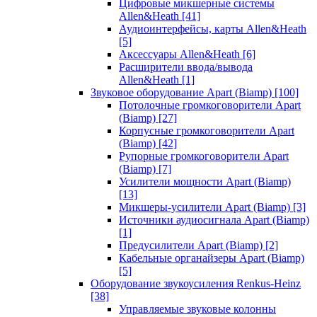
Цифровые микшерные системы
Allen&Heath
[41]
Аудиоинтерфейсы, карты Allen&Heath
[5]
Аксессуары Allen&Heath
[6]
Расширители ввода/вывода
Allen&Heath
[1]
Звуковое оборудование Apart (Biamp)
[100]
Потолочные громкоговорители Apart
(Biamp)
[27]
Корпусные громкоговорители Apart
(Biamp)
[42]
Рупорные громкоговорители Apart
(Biamp)
[7]
Усилители мощности Apart (Biamp)
[13]
Микшеры-усилители Apart (Biamp)
[3]
Источники аудиосигнала Apart (Biamp)
[1]
Предусилители Apart (Biamp)
[2]
Кабельные органайзеры Apart (Biamp)
[5]
Оборудование звукоусиления Renkus-Heinz
[38]
Управляемые звуковые колонны