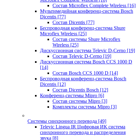
Состав Microflex Complete Wireless
[16]
Мультимедийная конференц-система Bosch
Dicentis
[77]
Состав Dicentis
[77]
Беспроводная конференц-система Shure
Microflex Wireless
[25]
Состав системы Shure Microflex
Wireless
[25]
Дискуссионная система Televic D-Cerno
[19]
Состав Televic D-Cerno
[19]
Дискуссионная система Bosch CCS 1000 D
[14]
Состав Bosch CCS 1000 D
[14]
Беспроводная конференц-система Bosch
Dicentis
[12]
Состав Dicentis Bosch
[12]
Конференц-системы Mipro
[6]
Состав системы Mipro
[3]
Комплекты системы Mipro
[3]
Системы синхронного перевода
[49]
Televic Lingua IR Цифровая ИК система
синхронного перевода и распределения
звука
[8]