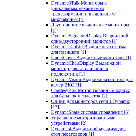
Dynamic3Talk Мониторы с
уникальным механизмом
трансформации и выдвижным
микрофоном
[4]
Двусторонние выдвижные мониторы
[1]
DynamicSignatureDisplay Выдвижной
одно/двусторонний монитор
[1]
DynamicTabLift Выдвижная система
для планшета
[1]
UnderCover Выдвижные мониторы
[1]
DynamicChairDisplay Выдвижной
монитор для встраивания в
подлокотник
[1]
DynamicVision Выдвижная система для
камер ВКС
[1]
CourtesyBox Моторизованный корпус
для бутылок и салфеток
[2]
Опции для мониторов серии Dynamic
[13]
DynamicShare система управления
[6]
Управление моторизованными
устройствами
[2]
Dynamic4 Выдвижной мультимедиа
стол переговоров
[1]