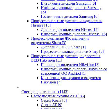
Витринные дисплеи Sumsung
[6]
Информационные дисплеи Samsung
[24]
Гостиничные дисплеи Samsung
[6]
Профессиональные дисплеи и видеостены
Hisense
[18]
Дисплеи для видеостен Hisense
[2]
Информационные дисплеи Hisense
[16]
Профессиональные ЖК дисплеи и
видеостены Sharp
[3]
Дисплеи 4K и 8K Sharp
[1]
Профессиональные дисплеи Sharp
[2]
Профессиональные дисплеи, видеостены,
LED Hikvision
[11]
Панели для видеостен Hikvision
[3]
Информационные дисплеи Hikvision со
встроенной ОС Andriod
[1]
Крепления для экранов и видеостен
Hikvision
[7]
Светодиодные экраны
[143]
Светодиодные экраны AET
[35]
Cерия Koala
[5]
Серия AT
[9]