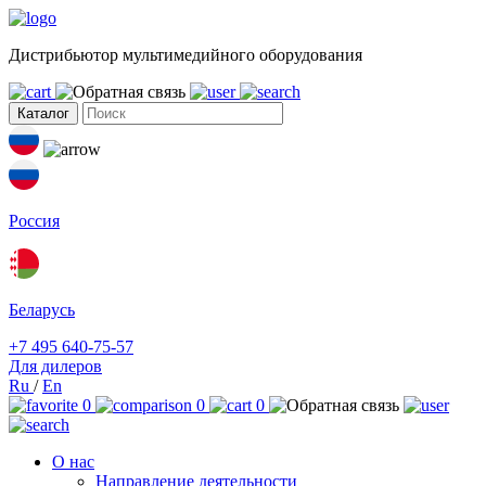
Дистрибьютор мультимедийного оборудования
Каталог
Россия
Беларусь
+7 495 640-75-57
Для дилеров
Ru
/
En
0
0
0
О нас
Направление деятельности