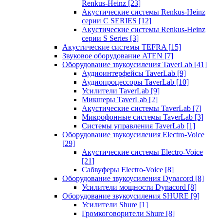
Renkus-Heinz
[23]
Акустические системы Renkus-Heinz
серии C SERIES
[12]
Акустические системы Renkus-Heinz
серии S Series
[3]
Акустические системы TEFRA
[15]
Звуковое оборудование ATEN
[7]
Оборудование звукоусиления TaverLab
[41]
Аудиоинтерфейсы TaverLab
[9]
Аудиопроцессоры TaverLab
[10]
Усилители TaverLab
[9]
Микшеры TaverLab
[2]
Акустические системы TaverLab
[7]
Микрофонные системы TaverLab
[3]
Системы управления TaverLab
[1]
Оборудование звукоусиления Electro-Voice
[29]
Акустические системы Electro-Voice
[21]
Сабвуферы Electro-Voice
[8]
Оборудование звукоусиления Dynacord
[8]
Усилители мощности Dynacord
[8]
Оборудование звукоусиления SHURE
[9]
Усилители Shure
[1]
Громкоговорители Shure
[8]