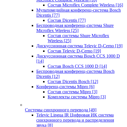
Состав Microflex Complete Wireless
[16]
Мультимедийная конференц-система Bosch
Dicentis
[77]
Состав Dicentis
[77]
Беспроводная конференц-система Shure
Microflex Wireless
[25]
Состав системы Shure Microflex
Wireless
[25]
Дискуссионная система Televic D-Cerno
[19]
Состав Televic D-Cerno
[19]
Дискуссионная система Bosch CCS 1000 D
[14]
Состав Bosch CCS 1000 D
[14]
Беспроводная конференц-система Bosch
Dicentis
[12]
Состав Dicentis Bosch
[12]
Конференц-системы Mipro
[6]
Состав системы Mipro
[3]
Комплекты системы Mipro
[3]
Системы синхронного перевода
[49]
Televic Lingua IR Цифровая ИК система
синхронного перевода и распределения
звука
[8]