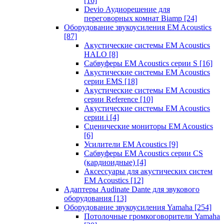
[16]
Devio Аудиорешение для
переговорных комнат Biamp
[24]
Оборудование звукоусиления EM Acoustics
[87]
Акустические системы EM Acoustics
HALO
[8]
Сабвуферы EM Acoustics серии S
[16]
Акустические системы EM Acoustics
серии EMS
[18]
Акустические системы EM Acoustics
серии Reference
[10]
Акустические системы EM Acoustics
серии i
[4]
Сценические мониторы EM Acoustics
[6]
Усилители EM Acoustics
[9]
Сабвуферы EM Acoustics серии CS
(кардиоидные)
[4]
Аксессуары для акустических систем
EM Acoustics
[12]
Адаптеры Audinate Dante для звукового
оборудования
[13]
Оборудование звукоусиления Yamaha
[254]
Потолочные громкоговорители Yamaha