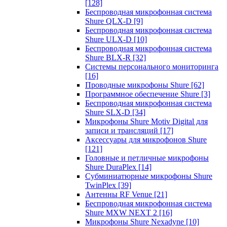
[128]
Беспроводная микрофонная система
Shure QLX-D
[9]
Беспроводная микрофонная система
Shure ULX-D
[10]
Беспроводная микрофонная система
Shure BLX-R
[32]
Системы персонального мониторинга
[16]
Проводные микрофоны Shure
[62]
Программное обеспечение Shure
[3]
Беспроводная микрофонная система
Shure SLX-D
[34]
Микрофоны Shure Motiv Digital для
записи и трансляций
[17]
Аксессуары для микрофонов Shure
[121]
Головные и петличные микрофоны
Shure DuraPlex
[14]
Субминиатюрные микрофоны Shure
TwinPlex
[39]
Антенны RF Venue
[21]
Беспроводная микрофонная система
Shure MXW NEXT 2
[16]
Микрофоны Shure Nexadyne
[10]