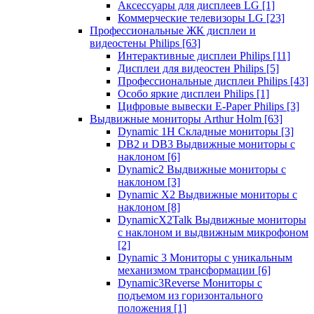
Аксессуары для дисплеев LG
[1]
Коммерческие телевизоры LG
[23]
Профессиональные ЖК дисплеи и
видеостены Philips
[63]
Интерактивные дисплеи Philips
[11]
Дисплеи для видеостен Philips
[5]
Профессиональные дисплеи Philips
[43]
Особо яркие дисплеи Philips
[1]
Цифровые вывески E-Paper Philips
[3]
Выдвижные мониторы Arthur Holm
[63]
Dynamic 1Н Складные мониторы
[3]
DB2 и DB3 Выдвижные мониторы с
наклоном
[6]
Dynamic2 Выдвижные мониторы с
наклоном
[3]
Dynamic X2 Выдвижные мониторы с
наклоном
[8]
DynamicX2Talk Выдвижные мониторы
с наклоном и выдвижным микрофоном
[2]
Dynamic 3 Мониторы с уникальным
механизмом трансформации
[6]
Dynamic3Reverse Мониторы с
подъемом из горизонтального
положения
[1]