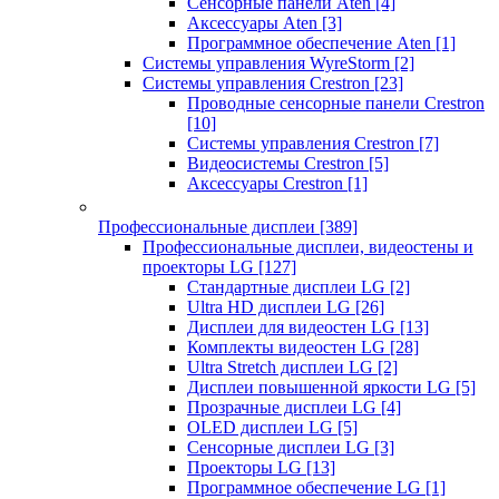
Сенсорные панели Aten
[4]
Аксессуары Aten
[3]
Программное обеспечение Aten
[1]
Системы управления WyreStorm
[2]
Системы управления Crestron
[23]
Проводные сенсорные панели Crestron
[10]
Системы управления Crestron
[7]
Видеосистемы Crestron
[5]
Аксессуары Crestron
[1]
Профессиональные дисплеи
[389]
Профессиональные дисплеи, видеостены и
проекторы LG
[127]
Стандартные дисплеи LG
[2]
Ultra HD дисплеи LG
[26]
Дисплеи для видеостен LG
[13]
Комплекты видеостен LG
[28]
Ultra Stretch дисплеи LG
[2]
Дисплеи повышенной яркости LG
[5]
Прозрачные дисплеи LG
[4]
OLED дисплеи LG
[5]
Сенсорные дисплеи LG
[3]
Проекторы LG
[13]
Программное обеспечение LG
[1]