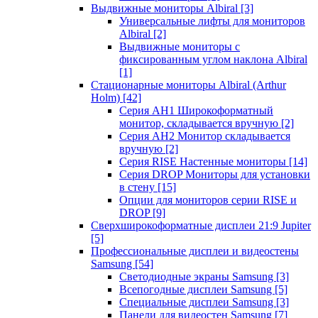
Выдвижные мониторы Albiral
[3]
Универсальные лифты для мониторов
Albiral
[2]
Выдвижные мониторы с
фиксированным углом наклона Albiral
[1]
Стационарные мониторы Albiral (Arthur
Holm)
[42]
Серия AH1 Широкоформатный
монитор, складывается вручную
[2]
Серия AH2 Монитор складывается
вручную
[2]
Серия RISE Настенные мониторы
[14]
Серия DROP Мониторы для установки
в стену
[15]
Опции для мониторов серии RISE и
DROP
[9]
Сверхширокоформатные дисплеи 21:9 Jupiter
[5]
Профессиональные дисплеи и видеостены
Samsung
[54]
Светодиодные экраны Samsung
[3]
Всепогодные дисплеи Samsung
[5]
Специальные дисплеи Samsung
[3]
Панели для видеостен Samsung
[7]