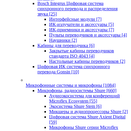
Bosch Integrus Цифровая система
синхронного перевода и распределения
звука
[25]
Интерфейсные модули
[7]
ИК-излучатели и аксессуары
[5]
ИК-приемники и аксессуары
[7]
Пульты переводчиков и аксессуары
[4]
Наушники
[2]
Кабины для переводчика
[6]
Закрытые кабины переводчиков
стандарта ISO 4043
[4]
Настольные кабины переводчиков
[2]
Цифровая ИК система синхронного
перевода Gonsin
[10]
Микрофонные системы и микрофоны
[1084]
Микрофоны, радиосистемы Shure
[660]
Аудиоэкосистема для конференций
Microflex Ecosystem
[55]
Экосистема Shure Stem
[6]
Микшеры и аудиопроцессоры Shure
[2]
Цифровая система Shure Axient Digital
[59]
Микрофоны Shure серии Microflex