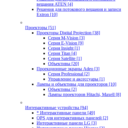
вещания ATEN
[4]
Решения для потокового вещания и записи
Extron
[10]
Проекторы
[51]
Проекторы Digital Projection
[38]
Серия M-Vision
[3]
Серия E-Vision
[9]
Серия Insight
[1]
Серия Titan
[4]
Серия Satellite
[1]
Объективы
[20]
Проекционные экраны Adeo
[3]
Серия Professional
[2]
Управление и аксессуары
[1]
Лампы и объективы для проекторов
[10]
Объективы
[2]
Лампы проекторов Hitachi, Maxell
[8]
Интерактивные устройства
[94]
* Интерактивные панели
[49]
OPS для интерактивных панелей
[2]
Интерактивные панели LG
[3]