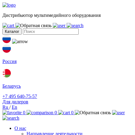
Дистрибьютор мультимедийного оборудования
Каталог
Россия
Беларусь
+7 495 640-75-57
Для дилеров
Ru
/
En
0
0
0
О нас
Направление деятельности