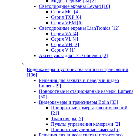
Медиа периметры
[2]
Светодиодные экраны Leyard
[16]
Серия MG
[4]
Серия TXF
[6]
Серия VEM
[6]
Светодиодные экраны LianTronics
[12]
Серия VA
[4]
Серия VL
[4]
Серия VH
[3]
Серия V
[1]
Аксессуары для LED панелей
[2]
Видеокамеры и устройства записи и трансляции
[106]
Решения для захвата и передачи видео
Lumens
[9]
Поворотные и стационарные камеры Lumens
[50]
Видеокамеры и трансиверы Bolin
[33]
Поворотные камеры для помещений
[21]
Трансиверы
[5]
Пульты управления камерами
[2]
Поворотные уличные камеры
[5]
Решения для видеозахвата и потокового