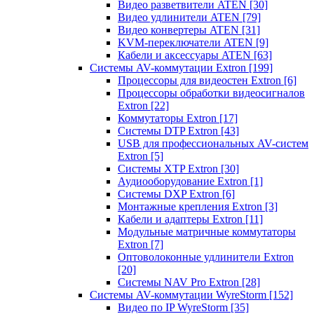
Видео разветвители ATEN
[30]
Видео удлинители ATEN
[79]
Видео конвертеры ATEN
[31]
KVM-переключатели ATEN
[9]
Кабели и аксессуары ATEN
[63]
Системы AV-коммутации Extron
[199]
Процессоры для видеостен Extron
[6]
Процессоры обработки видеосигналов
Extron
[22]
Коммутаторы Extron
[17]
Системы DTP Extron
[43]
USB для профессиональных AV-систем
Extron
[5]
Системы XTP Extron
[30]
Аудиооборудование Extron
[1]
Системы DXP Extron
[6]
Монтажные крепления Extron
[3]
Кабели и адаптеры Extron
[11]
Модульные матричные коммутаторы
Extron
[7]
Оптоволоконные удлинители Extron
[20]
Системы NAV Pro Extron
[28]
Системы AV-коммутации WyreStorm
[152]
Видео по IP WyreStorm
[35]