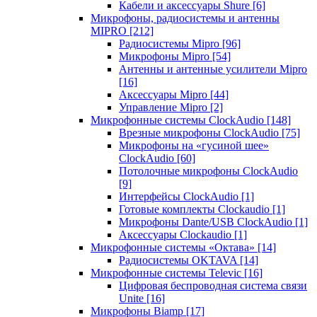
Кабели и аксессуары Shure
[6]
Микрофоны, радиосистемы и антенны
MIPRO
[212]
Радиосистемы Mipro
[96]
Микрофоны Mipro
[54]
Антенны и антенные усилители Mipro
[16]
Аксессуары Mipro
[44]
Управление Mipro
[2]
Микрофонные системы ClockAudio
[148]
Врезные микрофоны ClockAudio
[75]
Микрофоны на «гусиной шее»
ClockAudio
[60]
Потолочные микрофоны ClockAudio
[9]
Интерфейсы ClockAudio
[1]
Готовые комплекты Clockaudio
[1]
Микрофоны Dante/USB ClockAudio
[1]
Аксессуары Clockaudio
[1]
Микрофонные системы «Октава»
[14]
Радиосистемы OKTAVA
[14]
Микрофонные системы Televic
[16]
Цифровая беспроводная система связи
Unite
[16]
Микрофоны Biamp
[17]