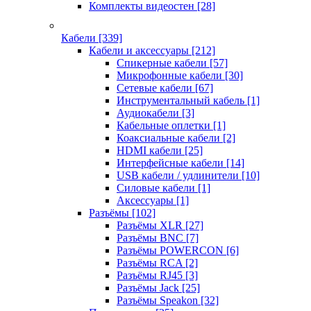
Комплекты видеостен
[28]
Кабели
[339]
Кабели и аксессуары
[212]
Спикерные кабели
[57]
Микрофонные кабели
[30]
Сетевые кабели
[67]
Инструментальный кабель
[1]
Аудиокабели
[3]
Кабельные оплетки
[1]
Коаксиальные кабели
[2]
HDMI кабели
[25]
Интерфейсные кабели
[14]
USB кабели / удлинители
[10]
Силовые кабели
[1]
Аксессуары
[1]
Разъёмы
[102]
Разъёмы XLR
[27]
Разъёмы BNC
[7]
Разъёмы POWERCON
[6]
Разъёмы RCA
[2]
Разъёмы RJ45
[3]
Разъёмы Jack
[25]
Разъёмы Speakon
[32]