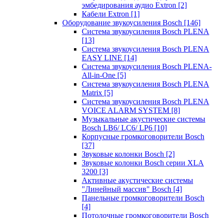
эмбедирования аудио Extron
[2]
Кабели Extron
[1]
Оборудование звукоусиления Bosch
[146]
Система звукоусиления Bosch PLENA
[13]
Система звукоусиления Bosch PLENA
EASY LINE
[14]
Система звукоусиления Bosch PLENA-
All-in-One
[5]
Система звукоусиления Bosch PLENA
Matrix
[5]
Система звукоусиления Bosch PLENA
VOICE ALARM SYSTEM
[8]
Музыкальные акустические системы
Bosch LB6/ LC6/ LP6
[10]
Корпусные громкоговорители Bosch
[37]
Звуковые колонки Bosch
[2]
Звуковые колонки Bosch серии XLA
3200
[3]
Активные акустические системы
"Линейный массив" Bosch
[4]
Панельные громкоговорители Bosch
[4]
Потолочные громкоговорители Bosch