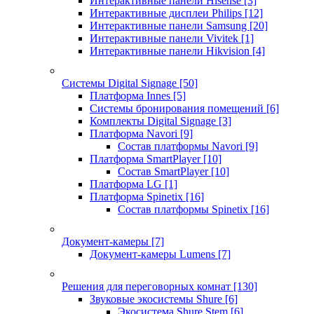
Интерактивные панели Hisense
[3]
Интерактивные дисплеи Philips
[12]
Интерактивные панели Samsung
[20]
Интерактивные панели Vivitek
[1]
Интерактивные панели Hikvision
[4]
Системы Digital Signage
[50]
Платформа Innes
[5]
Системы бронирования помещений
[6]
Комплекты Digital Signage
[3]
Платформа Navori
[9]
Состав платформы Navori
[9]
Платформа SmartPlayer
[10]
Состав SmartPlayer
[10]
Платформа LG
[1]
Платформа Spinetix
[16]
Состав платформы Spinetix
[16]
Документ-камеры
[7]
Документ-камеры Lumens
[7]
Решения для переговорных комнат
[130]
Звуковые экосистемы Shure
[6]
Экосистема Shure Stem
[6]