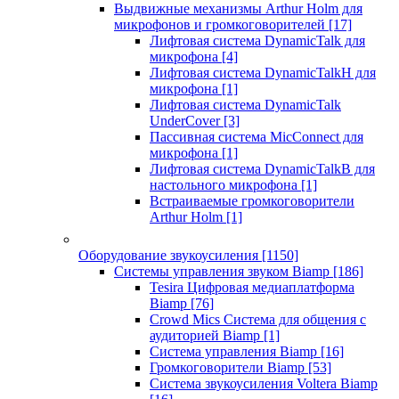
Выдвижные механизмы Arthur Holm для
микрофонов и громкоговорителей
[17]
Лифтовая система DynamicTalk для
микрофона
[4]
Лифтовая система DynamicTalkH для
микрофона
[1]
Лифтовая система DynamicTalk
UnderCover
[3]
Пассивная система MicConnect для
микрофона
[1]
Лифтовая система DynamicTalkB для
настольного микрофона
[1]
Встраиваемые громкоговорители
Arthur Holm
[1]
Оборудование звукоусиления
[1150]
Системы управления звуком Biamp
[186]
Tesira Цифровая медиаплатформа
Biamp
[76]
Crowd Mics Система для общения с
аудиторией Biamp
[1]
Система управления Biamp
[16]
Громкоговорители Biamp
[53]
Система звукоусиления Voltera Biamp