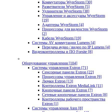
Коммутаторы WyreStorm
[30]
Разветвители WyreStorm
[5]
Удлинители WyreStorm
[38]
Управление и аксессуары WyreStorm
[19]
Адаптеры WyreStorm
[4]
Процессоры для видеостен WyreStorm
[2]
Кабели WyreStorm
[19]
Системы AV коммутации Lumens
[4]
Передача аудио / видео по IP Lumens
[4]
Видеоконтроллеры и ПО Forsite
[8]
Оборудование управления
[104]
Системы управления Extron
[71]
Сенсорные панели Extron
[22]
Процессоры управления Extron
[9]
Лючки Extron
[13]
Контроллеры Extron MediaLink
[11]
Кнопочные панели Extron
[7]
Сетевые кнопочные панели Extron
[8]
Контроллеры рабочего пространства
Extron
[1]
Системы управления Aten
[8]