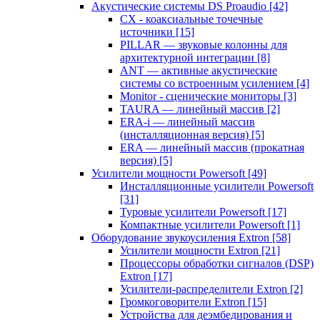
Акустические системы DS Proaudio
[42]
CX - коаксиальные точечные
источники
[15]
PILLAR — звуковые колонны для
архитектурной интеграции
[8]
ANT — активные акустические
системы со встроенным усилением
[4]
Monitor - сценические мониторы
[3]
TAURA — линейный массив
[2]
ERA-i — линейный массив
(инсталляционная версия)
[5]
ERA — линейный массив (прокатная
версия)
[5]
Усилители мощности Powersoft
[49]
Инсталляционные усилители Powersoft
[31]
Туровые усилители Powersoft
[17]
Компактные усилители Powersoft
[1]
Оборудование звукоусиления Extron
[58]
Усилители мощности Extron
[21]
Процессоры обработки сигналов (DSP)
Extron
[17]
Усилители-распределители Extron
[2]
Громкоговорители Extron
[15]
Устройства для деэмбедирования и