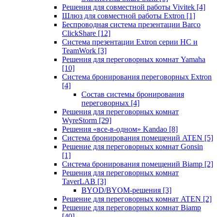
Решения для совместной работы Vivitek
[4]
Шлюз для совместной работы Extron
[1]
Беспроводная система презентации Barco
ClickShare
[12]
Система презентации Extron серии HC и
TeamWork
[3]
Решения для переговорных комнат Yamaha
[10]
Система бронирования переговорных Extron
[4]
Состав системы бронирования
переговорных
[4]
Решения для переговорных комнат
WyreStorm
[29]
Решения «все-в-одном» Kandao
[8]
Система бронирования помещений ATEN
[5]
Решение для переговорных комнат Gonsin
[1]
Система бронирования помещений Biamp
[2]
Решения для переговорных комнат
TaverLAB
[3]
BYOD/BYOM-решения
[3]
Решение для переговорных комнат ATEN
[2]
Решение для переговорных комнат Biamp
[40]