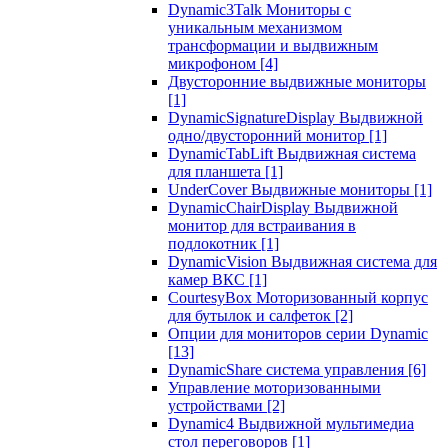
Dynamic3Talk Мониторы с
уникальным механизмом
трансформации и выдвижным
микрофоном
[4]
Двусторонние выдвижные мониторы
[1]
DynamicSignatureDisplay Выдвижной
одно/двусторонний монитор
[1]
DynamicTabLift Выдвижная система
для планшета
[1]
UnderCover Выдвижные мониторы
[1]
DynamicChairDisplay Выдвижной
монитор для встраивания в
подлокотник
[1]
DynamicVision Выдвижная система для
камер ВКС
[1]
CourtesyBox Моторизованный корпус
для бутылок и салфеток
[2]
Опции для мониторов серии Dynamic
[13]
DynamicShare система управления
[6]
Управление моторизованными
устройствами
[2]
Dynamic4 Выдвижной мультимедиа
стол переговоров
[1]