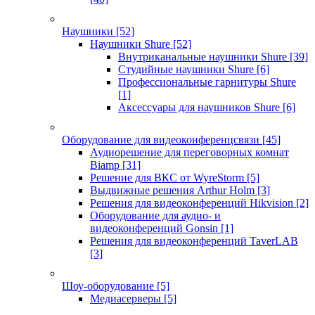
Наушники
[52]
Наушники Shure
[52]
Внутриканальные наушники Shure
[39]
Студийные наушники Shure
[6]
Профессиональные гарнитуры Shure
[1]
Аксессуары для наушников Shure
[6]
Оборудование для видеоконференцсвязи
[45]
Аудиорешение для переговорных комнат
Biamp
[31]
Решение для ВКС от WyreStorm
[5]
Выдвижные решения Arthur Holm
[3]
Решения для видеоконференций Hikvision
[2]
Оборудование для аудио- и
видеоконференций Gonsin
[1]
Решения для видеоконференций TaverLAB
[3]
Шоу-оборудование
[5]
Медиасерверы
[5]