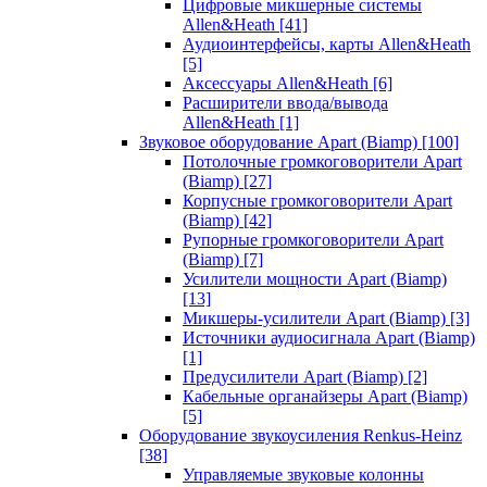
Цифровые микшерные системы
Allen&Heath
[41]
Аудиоинтерфейсы, карты Allen&Heath
[5]
Аксессуары Allen&Heath
[6]
Расширители ввода/вывода
Allen&Heath
[1]
Звуковое оборудование Apart (Biamp)
[100]
Потолочные громкоговорители Apart
(Biamp)
[27]
Корпусные громкоговорители Apart
(Biamp)
[42]
Рупорные громкоговорители Apart
(Biamp)
[7]
Усилители мощности Apart (Biamp)
[13]
Микшеры-усилители Apart (Biamp)
[3]
Источники аудиосигнала Apart (Biamp)
[1]
Предусилители Apart (Biamp)
[2]
Кабельные органайзеры Apart (Biamp)
[5]
Оборудование звукоусиления Renkus-Heinz
[38]
Управляемые звуковые колонны