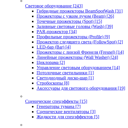
Световое оборудование
[243]
Гибридные прожекторы BeamSpotWash
[31]
Прожекторы с узким лучом (Beam)
[26]
Точечные прожекторы (Spot)
[15]
Заливные световые головы (Wash)
[39]
PAR-прожектор
[34]
Профильные прожекторы (Profile)
[9]
Прожектор следящего света (FollowSpot)
[2]
LED-бар (Bar)
[4]
Прожекторы с линзой Френеля (Fresnel)
[14]
Линейные прожекторы (Wall Washer)
[24]
Циклорама
[2]
Управление световым оборудованием
[14]
Потолочные светильники
[1]
Светодиодный диско-шар
[1]
Стробоскопы
[8]
Аксессуары для светового оборудования
[19]
Сценические спецэффекты
[15]
Генераторы тумана
[7]
Сценические вентиляторы
[3]
Жидкости для спецэффектов
[5]