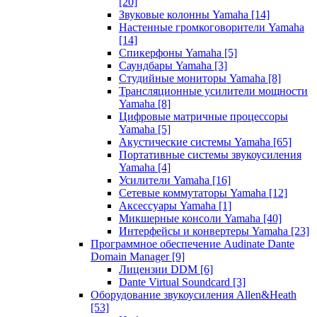
[20]
Звуковые колонны Yamaha
[14]
Настенные громкоговорители Yamaha
[14]
Спикерфоны Yamaha
[5]
Саундбары Yamaha
[3]
Студийные мониторы Yamaha
[8]
Трансляционные усилители мощности
Yamaha
[8]
Цифровые матричные процессоры
Yamaha
[5]
Акустические системы Yamaha
[65]
Портативные системы звукоусиления
Yamaha
[4]
Усилители Yamaha
[16]
Сетевые коммутаторы Yamaha
[12]
Аксессуары Yamaha
[1]
Микшерные консоли Yamaha
[40]
Интерфейсы и конвертеры Yamaha
[23]
Программное обеспечение Audinate Dante
Domain Manager
[9]
Лицензии DDM
[6]
Dante Virtual Soundcard
[3]
Оборудование звукоусиления Allen&Heath
[53]