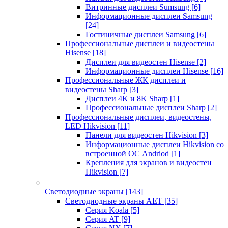
Витринные дисплеи Sumsung
[6]
Информационные дисплеи Samsung
[24]
Гостиничные дисплеи Samsung
[6]
Профессиональные дисплеи и видеостены
Hisense
[18]
Дисплеи для видеостен Hisense
[2]
Информационные дисплеи Hisense
[16]
Профессиональные ЖК дисплеи и
видеостены Sharp
[3]
Дисплеи 4K и 8K Sharp
[1]
Профессиональные дисплеи Sharp
[2]
Профессиональные дисплеи, видеостены,
LED Hikvision
[11]
Панели для видеостен Hikvision
[3]
Информационные дисплеи Hikvision со
встроенной ОС Andriod
[1]
Крепления для экранов и видеостен
Hikvision
[7]
Светодиодные экраны
[143]
Светодиодные экраны AET
[35]
Cерия Koala
[5]
Серия AT
[9]