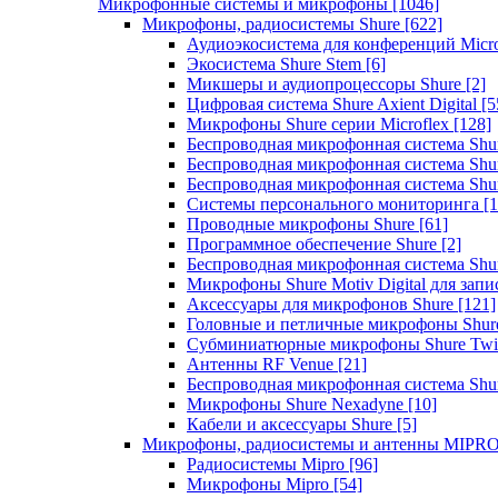
Микрофонные системы и микрофоны
[1046]
Микрофоны, радиосистемы Shure
[622]
Аудиоэкосистема для конференций Micro
Экосистема Shure Stem
[6]
Микшеры и аудиопроцессоры Shure
[2]
Цифровая система Shure Axient Digital
[5
Микрофоны Shure серии Microflex
[128]
Беспроводная микрофонная система Sh
Беспроводная микрофонная система Sh
Беспроводная микрофонная система Sh
Системы персонального мониторинга
[1
Проводные микрофоны Shure
[61]
Программное обеспечение Shure
[2]
Беспроводная микрофонная система Sh
Микрофоны Shure Motiv Digital для зап
Аксессуары для микрофонов Shure
[121]
Головные и петличные микрофоны Shur
Субминиатюрные микрофоны Shure Twi
Антенны RF Venue
[21]
Беспроводная микрофонная система S
Микрофоны Shure Nexadyne
[10]
Кабели и аксессуары Shure
[5]
Микрофоны, радиосистемы и антенны MIPR
Радиосистемы Mipro
[96]
Микрофоны Mipro
[54]