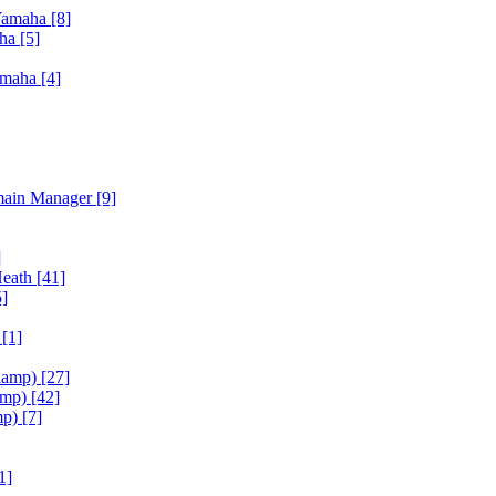
Yamaha
[8]
aha
[5]
amaha
[4]
main Manager
[9]
]
Heath
[41]
5]
h
[1]
iamp)
[27]
amp)
[42]
mp)
[7]
1]