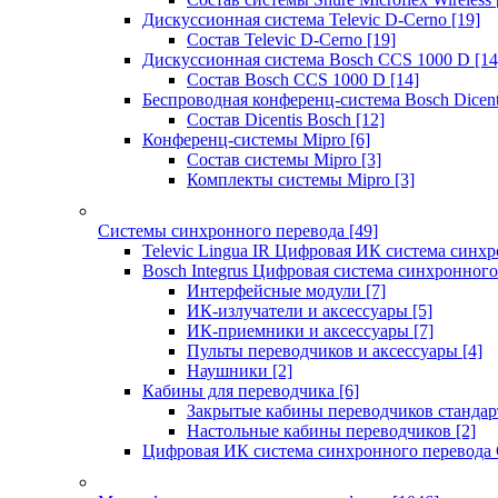
Дискуссионная система Televic D-Cerno
[19]
Состав Televic D-Cerno
[19]
Дискуссионная система Bosch CCS 1000 D
[14
Состав Bosch CCS 1000 D
[14]
Беспроводная конференц-система Bosch Dicen
Состав Dicentis Bosch
[12]
Конференц-системы Mipro
[6]
Состав системы Mipro
[3]
Комплекты системы Mipro
[3]
Системы синхронного перевода
[49]
Televic Lingua IR Цифровая ИК система синхр
Bosch Integrus Цифровая система синхронного
Интерфейсные модули
[7]
ИК-излучатели и аксессуары
[5]
ИК-приемники и аксессуары
[7]
Пульты переводчиков и аксессуары
[4]
Наушники
[2]
Кабины для переводчика
[6]
Закрытые кабины переводчиков стандар
Настольные кабины переводчиков
[2]
Цифровая ИК система синхронного перевода