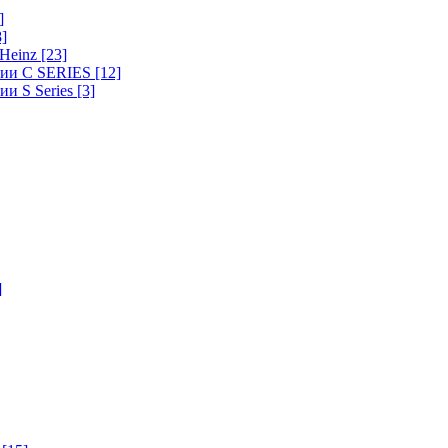
]
8]
-Heinz
[23]
ерии C SERIES
[12]
ии S Series
[3]
]