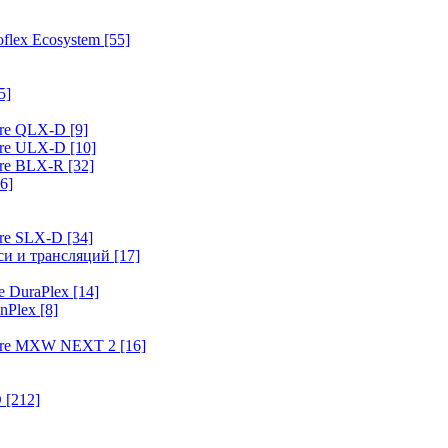
flex Ecosystem
[55]
5]
ure QLX-D
[9]
ure ULX-D
[10]
ure BLX-R
[32]
6]
ure SLX-D
[34]
иси и трансляций
[17]
e DuraPlex
[14]
nPlex
[8]
hure MXW NEXT 2
[16]
O
[212]