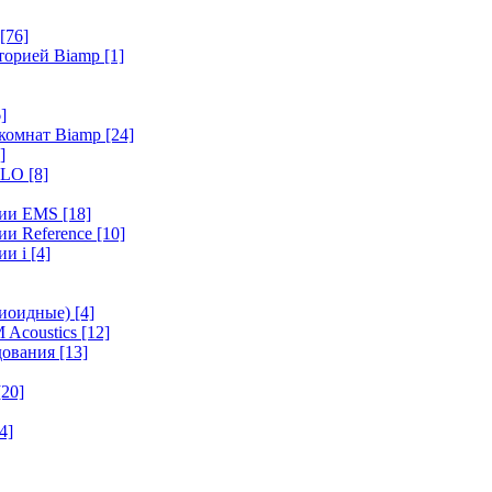
[76]
иторией Biamp
[1]
]
 комнат Biamp
[24]
]
HALO
[8]
ерии EMS
[18]
ии Reference
[10]
ии i
[4]
диоидные)
[4]
 Acoustics
[12]
удования
[13]
[20]
4]