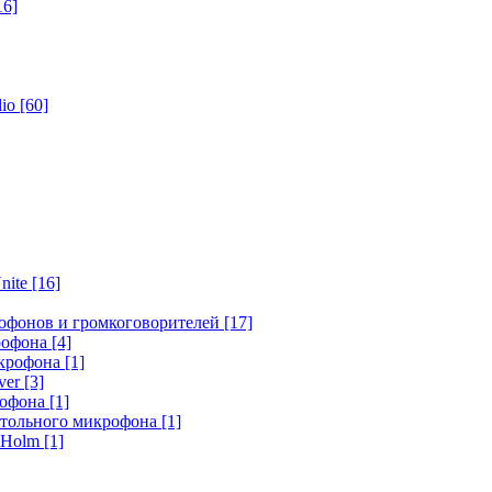
16]
dio
[60]
nite
[16]
офонов и громкоговорителей
[17]
крофона
[4]
икрофона
[1]
ver
[3]
рофона
[1]
стольного микрофона
[1]
r Holm
[1]