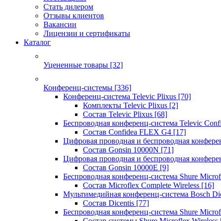
Стать дилером
Отзывы клиентов
Вакансии
Лицензии и сертификаты
Каталог
Уцененные товары
[32]
Конференц-системы
[336]
Конференц-система Televic Plixus
[70]
Комплекты Televic Plixus
[2]
Состав Televic Plixus
[68]
Беспроводная конференц-система Televic Con
Состав Confidea FLEX G4
[17]
Цифровая проводная и беспроводная конфере
Состав Gonsin 10000N
[71]
Цифровая проводная и беспроводная конфере
Состав Gonsin 10000E
[9]
Беспроводная конференц-система Shure Microfl
Состав Microflex Complete Wireless
[16]
Мультимедийная конференц-система Bosch Dic
Состав Dicentis
[77]
Беспроводная конференц-система Shure Microfl
Состав системы Shure Microflex Wireless