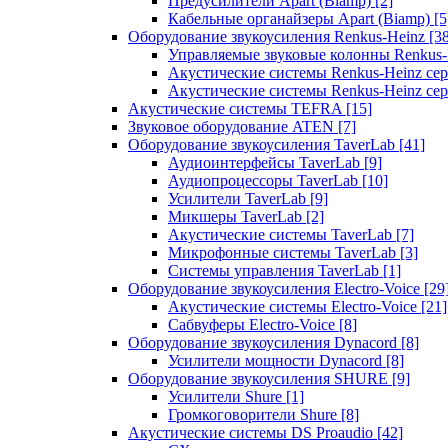
Предусилители Apart (Biamp)
[2]
Кабельные органайзеры Apart (Biamp)
[5
Оборудование звукоусиления Renkus-Heinz
[3
Управляемые звуковые колонны Renkus
Акустические системы Renkus-Heinz с
Акустические системы Renkus-Heinz сер
Акустические системы TEFRA
[15]
Звуковое оборудование ATEN
[7]
Оборудование звукоусиления TaverLab
[41]
Аудиоинтерфейсы TaverLab
[9]
Аудиопроцессоры TaverLab
[10]
Усилители TaverLab
[9]
Микшеры TaverLab
[2]
Акустические системы TaverLab
[7]
Микрофонные системы TaverLab
[3]
Системы управления TaverLab
[1]
Оборудование звукоусиления Electro-Voice
[29
Акустические системы Electro-Voice
[21]
Сабвуферы Electro-Voice
[8]
Оборудование звукоусиления Dynacord
[8]
Усилители мощности Dynacord
[8]
Оборудование звукоусиления SHURE
[9]
Усилители Shure
[1]
Громкоговорители Shure
[8]
Акустические системы DS Proaudio
[42]