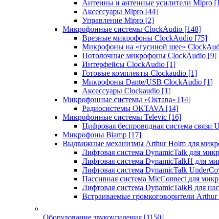
Антенны и антенные усилители Mipro
[
Аксессуары Mipro
[44]
Управление Mipro
[2]
Микрофонные системы ClockAudio
[148]
Врезные микрофоны ClockAudio
[75]
Микрофоны на «гусиной шее» ClockAu
Потолочные микрофоны ClockAudio
[9]
Интерфейсы ClockAudio
[1]
Готовые комплекты Clockaudio
[1]
Микрофоны Dante/USB ClockAudio
[1]
Аксессуары Clockaudio
[1]
Микрофонные системы «Октава»
[14]
Радиосистемы OKTAVA
[14]
Микрофонные системы Televic
[16]
Цифровая беспроводная система связи U
Микрофоны Biamp
[17]
Выдвижные механизмы Arthur Holm для микр
Лифтовая система DynamicTalk для ми
Лифтовая система DynamicTalkH для м
Лифтовая система DynamicTalk UnderCo
Пассивная система MicConnect для мик
Лифтовая система DynamicTalkB для на
Встраиваемые громкоговорители Arthu
Оборудование звукоусиления
[1150]