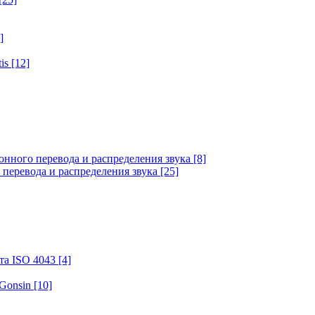
]
tis
[12]
онного перевода и распределения звука
[8]
 перевода и распределения звука
[25]
та ISO 4043
[4]
 Gonsin
[10]