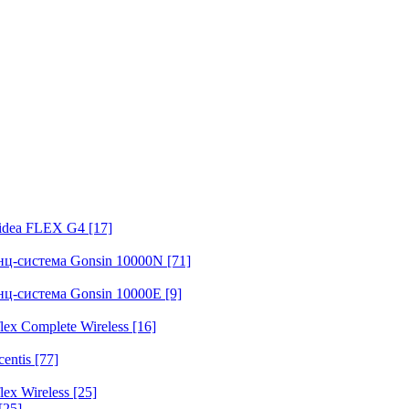
fidea FLEX G4
[17]
нц-система Gonsin 10000N
[71]
нц-система Gonsin 10000E
[9]
ex Complete Wireless
[16]
entis
[77]
ex Wireless
[25]
[25]