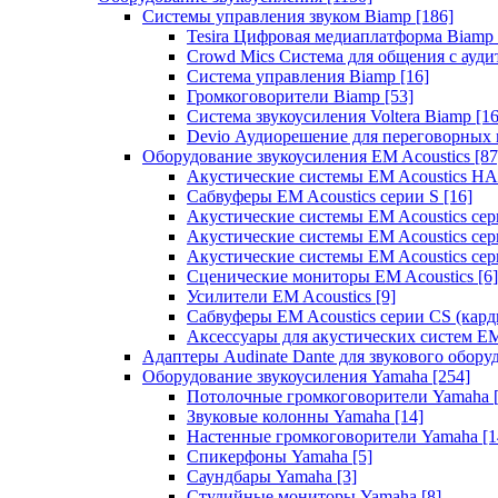
Системы управления звуком Biamp
[186]
Tesira Цифровая медиаплатформа Biamp
Crowd Mics Система для общения с ауд
Система управления Biamp
[16]
Громкоговорители Biamp
[53]
Система звукоусиления Voltera Biamp
[16
Devio Аудиорешение для переговорных
Оборудование звукоусиления EM Acoustics
[87
Акустические системы EM Acoustics 
Сабвуферы EM Acoustics серии S
[16]
Акустические системы EM Acoustics с
Акустические системы EM Acoustics сер
Акустические системы EM Acoustics сер
Сценические мониторы EM Acoustics
[6]
Усилители EM Acoustics
[9]
Сабвуферы EM Acoustics серии CS (кар
Аксессуары для акустических систем EM
Адаптеры Audinate Dante для звукового обор
Оборудование звукоусиления Yamaha
[254]
Потолочные громкоговорители Yamaha
Звуковые колонны Yamaha
[14]
Настенные громкоговорители Yamaha
[1
Спикерфоны Yamaha
[5]
Саундбары Yamaha
[3]
Студийные мониторы Yamaha
[8]