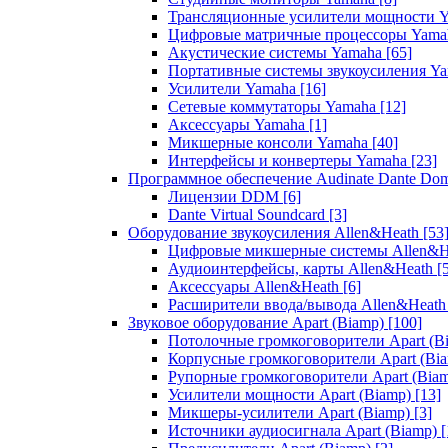
Трансляционные усилители мощности 
Цифровые матричные процессоры Yam
Акустические системы Yamaha
[65]
Портативные системы звукоусиления Y
Усилители Yamaha
[16]
Сетевые коммутаторы Yamaha
[12]
Аксессуары Yamaha
[1]
Микшерные консоли Yamaha
[40]
Интерфейсы и конвертеры Yamaha
[23]
Программное обеспечение Audinate Dante Do
Лицензии DDM
[6]
Dante Virtual Soundcard
[3]
Оборудование звукоусиления Allen&Heath
[53
Цифровые микшерные системы Allen&
Аудиоинтерфейсы, карты Allen&Heath
[
Аксессуары Allen&Heath
[6]
Расширители ввода/вывода Allen&Heat
Звуковое оборудование Apart (Biamp)
[100]
Потолочные громкоговорители Apart (B
Корпусные громкоговорители Apart (Bi
Рупорные громкоговорители Apart (Bia
Усилители мощности Apart (Biamp)
[13]
Микшеры-усилители Apart (Biamp)
[3]
Источники аудиосигнала Apart (Biamp)
[