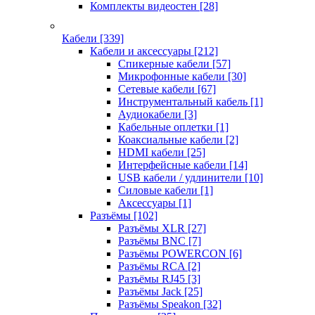
Комплекты видеостен
[28]
Кабели
[339]
Кабели и аксессуары
[212]
Спикерные кабели
[57]
Микрофонные кабели
[30]
Сетевые кабели
[67]
Инструментальный кабель
[1]
Аудиокабели
[3]
Кабельные оплетки
[1]
Коаксиальные кабели
[2]
HDMI кабели
[25]
Интерфейсные кабели
[14]
USB кабели / удлинители
[10]
Силовые кабели
[1]
Аксессуары
[1]
Разъёмы
[102]
Разъёмы XLR
[27]
Разъёмы BNC
[7]
Разъёмы POWERCON
[6]
Разъёмы RCA
[2]
Разъёмы RJ45
[3]
Разъёмы Jack
[25]
Разъёмы Speakon
[32]