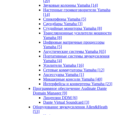
[20]
Звуковые колонны Yamaha
[14]
Настенные громкоговорители Yamaha
[14]
Спикерфоны Yamaha
[5]
Саундбары Yamaha
[3]
Студийные мониторы Yamaha
[8]
Трансляционные усилители мощности
Yamaha
[8]
Цифровые матричные процессоры
Yamaha
[5]
Акустические системы Yamaha
[65]
Портативные системы звукоусиления
Yamaha
[4]
Усилители Yamaha
[16]
Сетевые коммутаторы Yamaha
[12]
Аксессуары Yamaha
[1]
Микшерные консоли Yamaha
[40]
Интерфейсы и конвертеры Yamaha
[23]
Программное обеспечение Audinate Dante
Domain Manager
[9]
Лицензии DDM
[6]
Dante Virtual Soundcard
[3]
Оборудование звукоусиления Allen&Heath
[53]