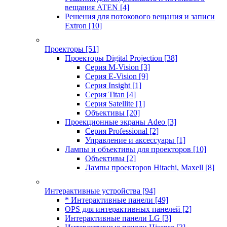
вещания ATEN
[4]
Решения для потокового вещания и записи
Extron
[10]
Проекторы
[51]
Проекторы Digital Projection
[38]
Серия M-Vision
[3]
Серия E-Vision
[9]
Серия Insight
[1]
Серия Titan
[4]
Серия Satellite
[1]
Объективы
[20]
Проекционные экраны Adeo
[3]
Серия Professional
[2]
Управление и аксессуары
[1]
Лампы и объективы для проекторов
[10]
Объективы
[2]
Лампы проекторов Hitachi, Maxell
[8]
Интерактивные устройства
[94]
* Интерактивные панели
[49]
OPS для интерактивных панелей
[2]
Интерактивные панели LG
[3]