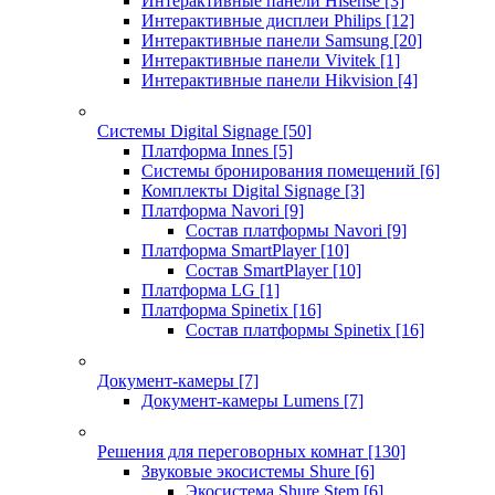
Интерактивные панели Hisense
[3]
Интерактивные дисплеи Philips
[12]
Интерактивные панели Samsung
[20]
Интерактивные панели Vivitek
[1]
Интерактивные панели Hikvision
[4]
Системы Digital Signage
[50]
Платформа Innes
[5]
Системы бронирования помещений
[6]
Комплекты Digital Signage
[3]
Платформа Navori
[9]
Состав платформы Navori
[9]
Платформа SmartPlayer
[10]
Состав SmartPlayer
[10]
Платформа LG
[1]
Платформа Spinetix
[16]
Состав платформы Spinetix
[16]
Документ-камеры
[7]
Документ-камеры Lumens
[7]
Решения для переговорных комнат
[130]
Звуковые экосистемы Shure
[6]
Экосистема Shure Stem
[6]