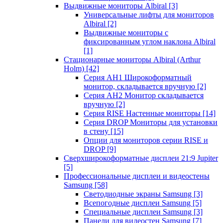
Выдвижные мониторы Albiral
[3]
Универсальные лифты для мониторов
Albiral
[2]
Выдвижные мониторы с
фиксированным углом наклона Albiral
[1]
Стационарные мониторы Albiral (Arthur
Holm)
[42]
Серия AH1 Широкоформатный
монитор, складывается вручную
[2]
Серия AH2 Монитор складывается
вручную
[2]
Серия RISE Настенные мониторы
[14]
Серия DROP Мониторы для установки
в стену
[15]
Опции для мониторов серии RISE и
DROP
[9]
Сверхширокоформатные дисплеи 21:9 Jupiter
[5]
Профессиональные дисплеи и видеостены
Samsung
[58]
Светодиодные экраны Samsung
[3]
Всепогодные дисплеи Samsung
[5]
Специальные дисплеи Samsung
[3]
Панели для видеостен Samsung
[7]