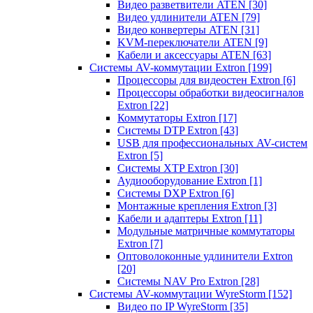
Видео разветвители ATEN
[30]
Видео удлинители ATEN
[79]
Видео конвертеры ATEN
[31]
KVM-переключатели ATEN
[9]
Кабели и аксессуары ATEN
[63]
Системы AV-коммутации Extron
[199]
Процессоры для видеостен Extron
[6]
Процессоры обработки видеосигналов
Extron
[22]
Коммутаторы Extron
[17]
Системы DTP Extron
[43]
USB для профессиональных AV-систем
Extron
[5]
Системы XTP Extron
[30]
Аудиооборудование Extron
[1]
Системы DXP Extron
[6]
Монтажные крепления Extron
[3]
Кабели и адаптеры Extron
[11]
Модульные матричные коммутаторы
Extron
[7]
Оптоволоконные удлинители Extron
[20]
Системы NAV Pro Extron
[28]
Системы AV-коммутации WyreStorm
[152]
Видео по IP WyreStorm
[35]