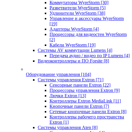
Коммутаторы WyreStorm
[30]
Разветвители WyreStorm
[5]
Удлинители WyreStorm
[38]
Управление и аксессуары WyreStorm
[19]
Адаптеры WyreStorm
[4]
Процессоры для видеостен WyreStorm
[2]
Кабели WyreStorm
[19]
Системы AV коммутации Lumens
[4]
Передача аудио / видео по IP Lumens
[4]
Видеоконтроллеры и ПО Forsite
[8]
Оборудование управления
[104]
Системы управления Extron
[71]
Сенсорные панели Extron
[22]
Процессоры управления Extron
[9]
Лючки Extron
[13]
Контроллеры Extron MediaLink
[11]
Кнопочные панели Extron
[7]
Сетевые кнопочные панели Extron
[8]
Контроллеры рабочего пространства
Extron
[1]
Системы управления Aten
[8]