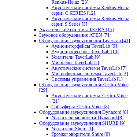
Renkus-Heinz
[23]
Акустические системы Renkus-Heinz
серии C SERIES
[12]
Акустические системы Renkus-Heinz
серии S Series
[3]
Акустические системы TEFRA
[15]
Звуковое оборудование ATEN
[7]
Оборудование звукоусиления TaverLab
[41]
Аудиоинтерфейсы TaverLab
[9]
Аудиопроцессоры TaverLab
[10]
Усилители TaverLab
[9]
Микшеры TaverLab
[2]
Акустические системы TaverLab
[7]
Микрофонные системы TaverLab
[3]
Системы управления TaverLab
[1]
Оборудование звукоусиления Electro-Voice
[29]
Акустические системы Electro-Voice
[21]
Сабвуферы Electro-Voice
[8]
Оборудование звукоусиления Dynacord
[8]
Усилители мощности Dynacord
[8]
Оборудование звукоусиления SHURE
[9]
Усилители Shure
[1]
Громкоговорители Shure
[8]