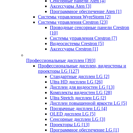
Сенсорные панели Aten
[4]
Аксессуары Aten
[3]
Программное обеспечение Aten
[1]
Системы управления WyreStorm
[2]
Системы управления Crestron
[23]
Проводные сенсорные панели Crestron
[10]
Системы управления Crestron
[7]
Видеосистемы Crestron
[5]
Аксессуары Crestron
[1]
Профессиональные дисплеи
[393]
Профессиональные дисплеи, видеостены и
проекторы LG
[127]
Стандартные дисплеи LG
[2]
Ultra HD дисплеи LG
[26]
Дисплеи для видеостен LG
[13]
Комплекты видеостен LG
[28]
Ultra Stretch дисплеи LG
[2]
Дисплеи повышенной яркости LG
[5]
Прозрачные дисплеи LG
[4]
OLED дисплеи LG
[5]
Сенсорные дисплеи LG
[3]
Проекторы LG
[13]
Программное обеспечение LG
[1]