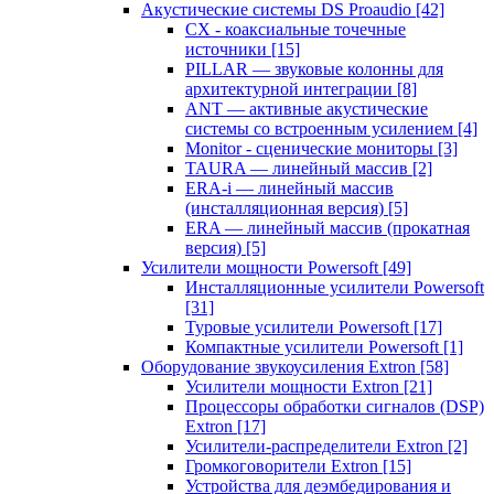
Акустические системы DS Proaudio
[42]
CX - коаксиальные точечные
источники
[15]
PILLAR — звуковые колонны для
архитектурной интеграции
[8]
ANT — активные акустические
системы со встроенным усилением
[4]
Monitor - сценические мониторы
[3]
TAURA — линейный массив
[2]
ERA-i — линейный массив
(инсталляционная версия)
[5]
ERA — линейный массив (прокатная
версия)
[5]
Усилители мощности Powersoft
[49]
Инсталляционные усилители Powersoft
[31]
Туровые усилители Powersoft
[17]
Компактные усилители Powersoft
[1]
Оборудование звукоусиления Extron
[58]
Усилители мощности Extron
[21]
Процессоры обработки сигналов (DSP)
Extron
[17]
Усилители-распределители Extron
[2]
Громкоговорители Extron
[15]
Устройства для деэмбедирования и