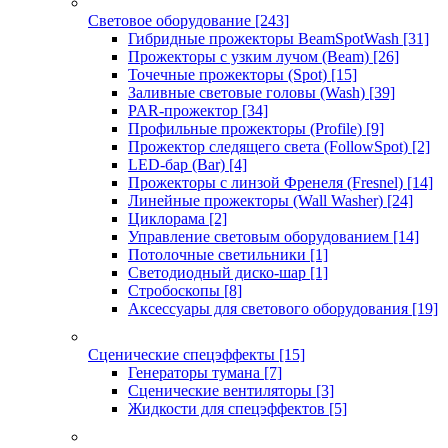
Световое оборудование
[243]
Гибридные прожекторы BeamSpotWash
[31]
Прожекторы с узким лучом (Beam)
[26]
Точечные прожекторы (Spot)
[15]
Заливные световые головы (Wash)
[39]
PAR-прожектор
[34]
Профильные прожекторы (Profile)
[9]
Прожектор следящего света (FollowSpot)
[2]
LED-бар (Bar)
[4]
Прожекторы с линзой Френеля (Fresnel)
[14]
Линейные прожекторы (Wall Washer)
[24]
Циклорама
[2]
Управление световым оборудованием
[14]
Потолочные светильники
[1]
Светодиодный диско-шар
[1]
Стробоскопы
[8]
Аксессуары для светового оборудования
[19]
Сценические спецэффекты
[15]
Генераторы тумана
[7]
Сценические вентиляторы
[3]
Жидкости для спецэффектов
[5]