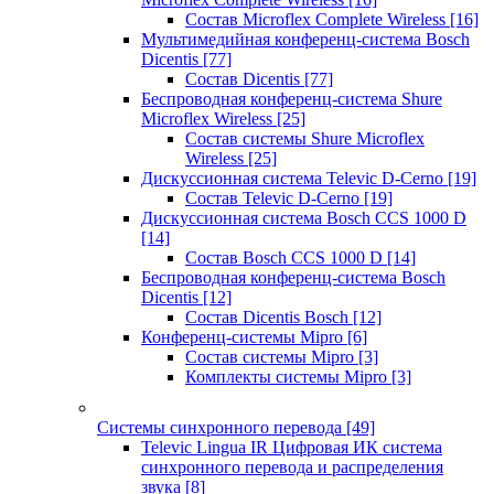
Состав Microflex Complete Wireless
[16]
Мультимедийная конференц-система Bosch
Dicentis
[77]
Состав Dicentis
[77]
Беспроводная конференц-система Shure
Microflex Wireless
[25]
Состав системы Shure Microflex
Wireless
[25]
Дискуссионная система Televic D-Cerno
[19]
Состав Televic D-Cerno
[19]
Дискуссионная система Bosch CCS 1000 D
[14]
Состав Bosch CCS 1000 D
[14]
Беспроводная конференц-система Bosch
Dicentis
[12]
Состав Dicentis Bosch
[12]
Конференц-системы Mipro
[6]
Состав системы Mipro
[3]
Комплекты системы Mipro
[3]
Системы синхронного перевода
[49]
Televic Lingua IR Цифровая ИК система
синхронного перевода и распределения
звука
[8]