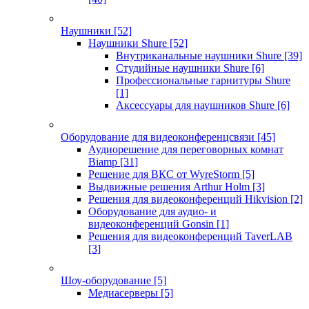
Наушники
[52]
Наушники Shure
[52]
Внутриканальные наушники Shure
[39]
Студийные наушники Shure
[6]
Профессиональные гарнитуры Shure
[1]
Аксессуары для наушников Shure
[6]
Оборудование для видеоконференцсвязи
[45]
Аудиорешение для переговорных комнат
Biamp
[31]
Решение для ВКС от WyreStorm
[5]
Выдвижные решения Arthur Holm
[3]
Решения для видеоконференций Hikvision
[2]
Оборудование для аудио- и
видеоконференций Gonsin
[1]
Решения для видеоконференций TaverLAB
[3]
Шоу-оборудование
[5]
Медиасерверы
[5]