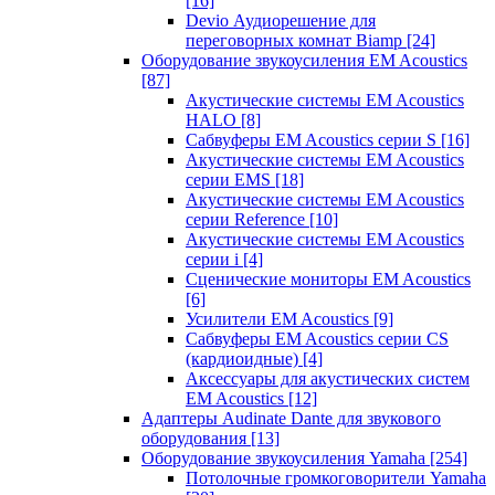
[16]
Devio Аудиорешение для
переговорных комнат Biamp
[24]
Оборудование звукоусиления EM Acoustics
[87]
Акустические системы EM Acoustics
HALO
[8]
Сабвуферы EM Acoustics серии S
[16]
Акустические системы EM Acoustics
серии EMS
[18]
Акустические системы EM Acoustics
серии Reference
[10]
Акустические системы EM Acoustics
серии i
[4]
Сценические мониторы EM Acoustics
[6]
Усилители EM Acoustics
[9]
Сабвуферы EM Acoustics серии CS
(кардиоидные)
[4]
Аксессуары для акустических систем
EM Acoustics
[12]
Адаптеры Audinate Dante для звукового
оборудования
[13]
Оборудование звукоусиления Yamaha
[254]
Потолочные громкоговорители Yamaha