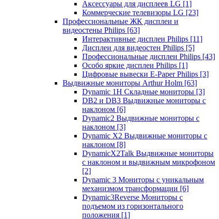
Аксессуары для дисплеев LG
[1]
Коммерческие телевизоры LG
[23]
Профессиональные ЖК дисплеи и
видеостены Philips
[63]
Интерактивные дисплеи Philips
[11]
Дисплеи для видеостен Philips
[5]
Профессиональные дисплеи Philips
[43]
Особо яркие дисплеи Philips
[1]
Цифровые вывески E-Paper Philips
[3]
Выдвижные мониторы Arthur Holm
[63]
Dynamic 1Н Складные мониторы
[3]
DB2 и DB3 Выдвижные мониторы с
наклоном
[6]
Dynamic2 Выдвижные мониторы с
наклоном
[3]
Dynamic X2 Выдвижные мониторы с
наклоном
[8]
DynamicX2Talk Выдвижные мониторы
с наклоном и выдвижным микрофоном
[2]
Dynamic 3 Мониторы с уникальным
механизмом трансформации
[6]
Dynamic3Reverse Мониторы с
подъемом из горизонтального
положения
[1]