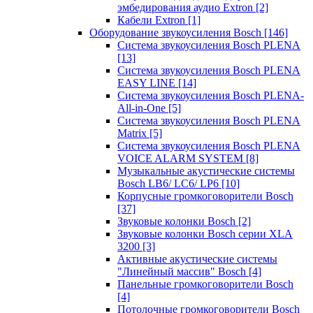
эмбедирования аудио Extron
[2]
Кабели Extron
[1]
Оборудование звукоусиления Bosch
[146]
Система звукоусиления Bosch PLENA
[13]
Система звукоусиления Bosch PLENA
EASY LINE
[14]
Система звукоусиления Bosch PLENA-
All-in-One
[5]
Система звукоусиления Bosch PLENA
Matrix
[5]
Система звукоусиления Bosch PLENA
VOICE ALARM SYSTEM
[8]
Музыкальные акустические системы
Bosch LB6/ LC6/ LP6
[10]
Корпусные громкоговорители Bosch
[37]
Звуковые колонки Bosch
[2]
Звуковые колонки Bosch серии XLA
3200
[3]
Активные акустические системы
"Линейный массив" Bosch
[4]
Панельные громкоговорители Bosch
[4]
Потолочные громкоговорители Bosch