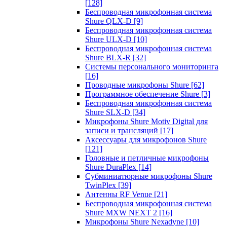
[128]
Беспроводная микрофонная система
Shure QLX-D
[9]
Беспроводная микрофонная система
Shure ULX-D
[10]
Беспроводная микрофонная система
Shure BLX-R
[32]
Системы персонального мониторинга
[16]
Проводные микрофоны Shure
[62]
Программное обеспечение Shure
[3]
Беспроводная микрофонная система
Shure SLX-D
[34]
Микрофоны Shure Motiv Digital для
записи и трансляций
[17]
Аксессуары для микрофонов Shure
[121]
Головные и петличные микрофоны
Shure DuraPlex
[14]
Субминиатюрные микрофоны Shure
TwinPlex
[39]
Антенны RF Venue
[21]
Беспроводная микрофонная система
Shure MXW NEXT 2
[16]
Микрофоны Shure Nexadyne
[10]