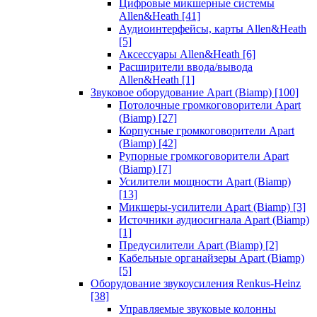
Цифровые микшерные системы
Allen&Heath
[41]
Аудиоинтерфейсы, карты Allen&Heath
[5]
Аксессуары Allen&Heath
[6]
Расширители ввода/вывода
Allen&Heath
[1]
Звуковое оборудование Apart (Biamp)
[100]
Потолочные громкоговорители Apart
(Biamp)
[27]
Корпусные громкоговорители Apart
(Biamp)
[42]
Рупорные громкоговорители Apart
(Biamp)
[7]
Усилители мощности Apart (Biamp)
[13]
Микшеры-усилители Apart (Biamp)
[3]
Источники аудиосигнала Apart (Biamp)
[1]
Предусилители Apart (Biamp)
[2]
Кабельные органайзеры Apart (Biamp)
[5]
Оборудование звукоусиления Renkus-Heinz
[38]
Управляемые звуковые колонны