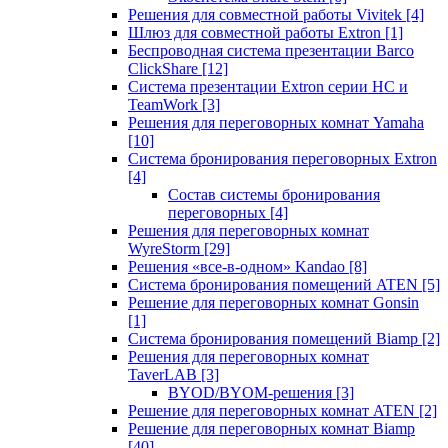
Решения для совместной работы Vivitek
[4]
Шлюз для совместной работы Extron
[1]
Беспроводная система презентации Barco
ClickShare
[12]
Система презентации Extron серии HC и
TeamWork
[3]
Решения для переговорных комнат Yamaha
[10]
Система бронирования переговорных Extron
[4]
Состав системы бронирования
переговорных
[4]
Решения для переговорных комнат
WyreStorm
[29]
Решения «все-в-одном» Kandao
[8]
Система бронирования помещений ATEN
[5]
Решение для переговорных комнат Gonsin
[1]
Система бронирования помещений Biamp
[2]
Решения для переговорных комнат
TaverLAB
[3]
BYOD/BYOM-решения
[3]
Решение для переговорных комнат ATEN
[2]
Решение для переговорных комнат Biamp
[40]