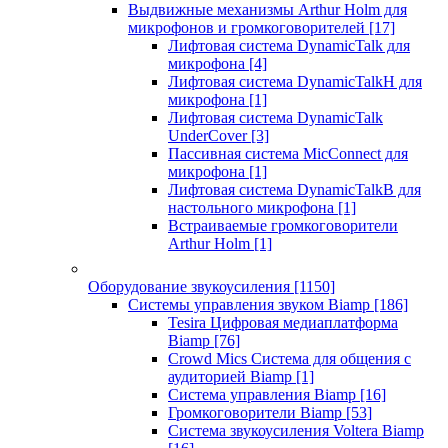
Выдвижные механизмы Arthur Holm для
микрофонов и громкоговорителей
[17]
Лифтовая система DynamicTalk для
микрофона
[4]
Лифтовая система DynamicTalkH для
микрофона
[1]
Лифтовая система DynamicTalk
UnderCover
[3]
Пассивная система MicConnect для
микрофона
[1]
Лифтовая система DynamicTalkB для
настольного микрофона
[1]
Встраиваемые громкоговорители
Arthur Holm
[1]
Оборудование звукоусиления
[1150]
Системы управления звуком Biamp
[186]
Tesira Цифровая медиаплатформа
Biamp
[76]
Crowd Mics Система для общения с
аудиторией Biamp
[1]
Система управления Biamp
[16]
Громкоговорители Biamp
[53]
Система звукоусиления Voltera Biamp