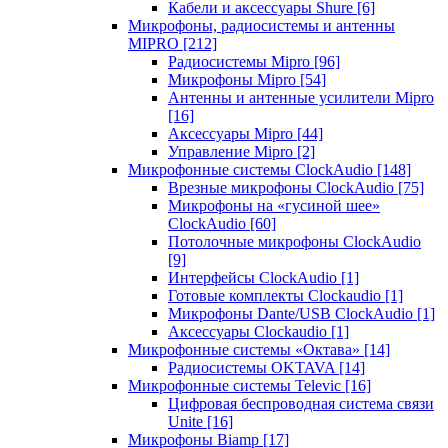
Кабели и аксессуары Shure
[6]
Микрофоны, радиосистемы и антенны
MIPRO
[212]
Радиосистемы Mipro
[96]
Микрофоны Mipro
[54]
Антенны и антенные усилители Mipro
[16]
Аксессуары Mipro
[44]
Управление Mipro
[2]
Микрофонные системы ClockAudio
[148]
Врезные микрофоны ClockAudio
[75]
Микрофоны на «гусиной шее»
ClockAudio
[60]
Потолочные микрофоны ClockAudio
[9]
Интерфейсы ClockAudio
[1]
Готовые комплекты Clockaudio
[1]
Микрофоны Dante/USB ClockAudio
[1]
Аксессуары Clockaudio
[1]
Микрофонные системы «Октава»
[14]
Радиосистемы OKTAVA
[14]
Микрофонные системы Televic
[16]
Цифровая беспроводная система связи
Unite
[16]
Микрофоны Biamp
[17]