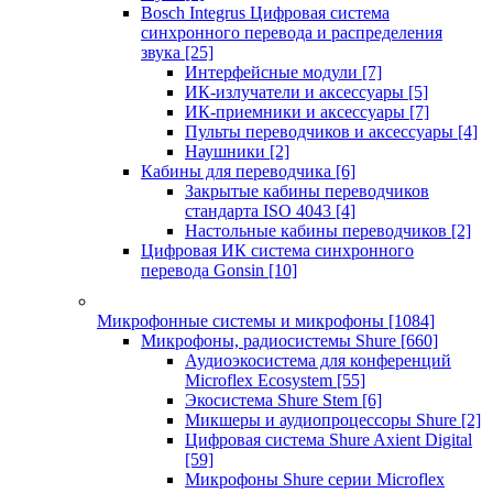
Bosch Integrus Цифровая система
синхронного перевода и распределения
звука
[25]
Интерфейсные модули
[7]
ИК-излучатели и аксессуары
[5]
ИК-приемники и аксессуары
[7]
Пульты переводчиков и аксессуары
[4]
Наушники
[2]
Кабины для переводчика
[6]
Закрытые кабины переводчиков
стандарта ISO 4043
[4]
Настольные кабины переводчиков
[2]
Цифровая ИК система синхронного
перевода Gonsin
[10]
Микрофонные системы и микрофоны
[1084]
Микрофоны, радиосистемы Shure
[660]
Аудиоэкосистема для конференций
Microflex Ecosystem
[55]
Экосистема Shure Stem
[6]
Микшеры и аудиопроцессоры Shure
[2]
Цифровая система Shure Axient Digital
[59]
Микрофоны Shure серии Microflex