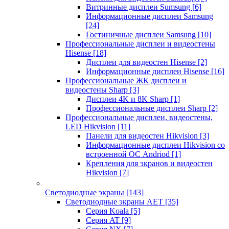
Витринные дисплеи Sumsung
[6]
Информационные дисплеи Samsung
[24]
Гостиничные дисплеи Samsung
[10]
Профессиональные дисплеи и видеостены
Hisense
[18]
Дисплеи для видеостен Hisense
[2]
Информационные дисплеи Hisense
[16]
Профессиональные ЖК дисплеи и
видеостены Sharp
[3]
Дисплеи 4K и 8K Sharp
[1]
Профессиональные дисплеи Sharp
[2]
Профессиональные дисплеи, видеостены,
LED Hikvision
[11]
Панели для видеостен Hikvision
[3]
Информационные дисплеи Hikvision со
встроенной ОС Andriod
[1]
Крепления для экранов и видеостен
Hikvision
[7]
Светодиодные экраны
[143]
Светодиодные экраны AET
[35]
Cерия Koala
[5]
Серия AT
[9]