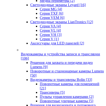
Медиа периметры
[2]
Светодиодные экраны Leyard
[16]
Серия MG
[4]
Серия TXF
[6]
Серия VEM
[6]
Светодиодные экраны LianTronics
[12]
Серия VA
[4]
Серия VL
[4]
Серия VH
[3]
Серия V
[1]
Аксессуары для LED панелей
[2]
Видеокамеры и устройства записи и трансляции
[106]
Решения для захвата и передачи видео
Lumens
[9]
Поворотные и стационарные камеры Lumens
[50]
Видеокамеры и трансиверы Bolin
[33]
Поворотные камеры для помещений
[21]
Трансиверы
[5]
Пульты управления камерами
[2]
Поворотные уличные камеры
[5]
Решения для видеозахвата и потокового