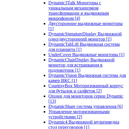
Dynamic3Talk Мониторы с
уникальным механизмом
трансформации и выдвижным
микрофоном
[4]
Двусторонние выдвижные мониторы
[1]
DynamicSignatureDisplay Выдвижной
одно/двусторонний монитор
[1]
DynamicTabLift Выдвижная система
для планшета
[1]
UnderCover Выдвижные мониторы
[1]
DynamicChairDisplay Выдвижной
монитор для встраивания в
подлокотник
[1]
DynamicVision Выдвижная система для
камер ВКС
[1]
CourtesyBox Моторизованный корпус
для бутылок и салфеток
[2]
Опции для мониторов серии Dynamic
[13]
DynamicShare система управления
[6]
Управление моторизованными
устройствами
[2]
Dynamic4 Выдвижной мультимедиа
стол переговоров
[1]