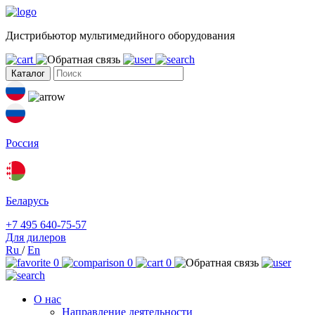
Дистрибьютор мультимедийного оборудования
Каталог
Россия
Беларусь
+7 495 640-75-57
Для дилеров
Ru
/
En
0
0
0
О нас
Направление деятельности