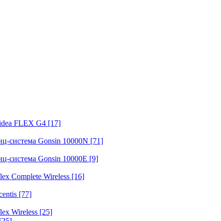
fidea FLEX G4
[17]
нц-система Gonsin 10000N
[71]
нц-система Gonsin 10000E
[9]
ex Complete Wireless
[16]
entis
[77]
ex Wireless
[25]
[25]