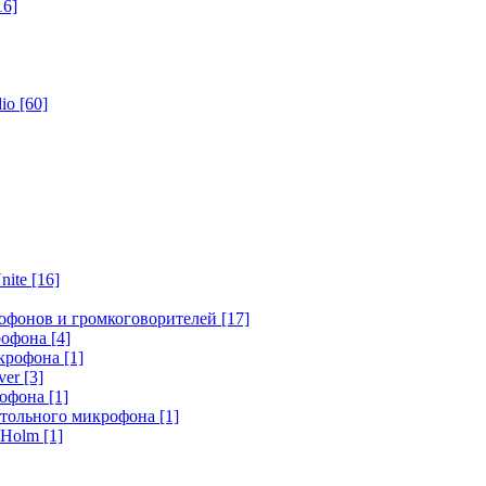
16]
dio
[60]
nite
[16]
офонов и громкоговорителей
[17]
крофона
[4]
икрофона
[1]
ver
[3]
рофона
[1]
стольного микрофона
[1]
r Holm
[1]