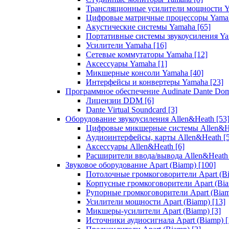
Трансляционные усилители мощности 
Цифровые матричные процессоры Yam
Акустические системы Yamaha
[65]
Портативные системы звукоусиления Y
Усилители Yamaha
[16]
Сетевые коммутаторы Yamaha
[12]
Аксессуары Yamaha
[1]
Микшерные консоли Yamaha
[40]
Интерфейсы и конвертеры Yamaha
[23]
Программное обеспечение Audinate Dante Do
Лицензии DDM
[6]
Dante Virtual Soundcard
[3]
Оборудование звукоусиления Allen&Heath
[53
Цифровые микшерные системы Allen&
Аудиоинтерфейсы, карты Allen&Heath
[
Аксессуары Allen&Heath
[6]
Расширители ввода/вывода Allen&Heat
Звуковое оборудование Apart (Biamp)
[100]
Потолочные громкоговорители Apart (B
Корпусные громкоговорители Apart (Bi
Рупорные громкоговорители Apart (Bia
Усилители мощности Apart (Biamp)
[13]
Микшеры-усилители Apart (Biamp)
[3]
Источники аудиосигнала Apart (Biamp)
[