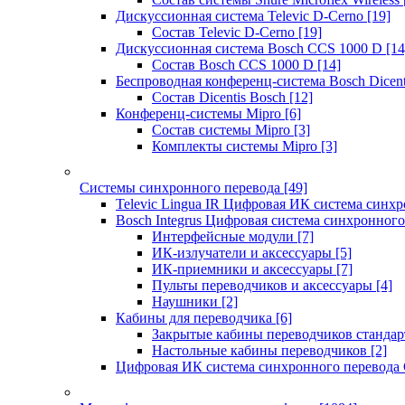
Дискуссионная система Televic D-Cerno
[19]
Состав Televic D-Cerno
[19]
Дискуссионная система Bosch CCS 1000 D
[14
Состав Bosch CCS 1000 D
[14]
Беспроводная конференц-система Bosch Dicen
Состав Dicentis Bosch
[12]
Конференц-системы Mipro
[6]
Состав системы Mipro
[3]
Комплекты системы Mipro
[3]
Системы синхронного перевода
[49]
Televic Lingua IR Цифровая ИК система синхр
Bosch Integrus Цифровая система синхронного
Интерфейсные модули
[7]
ИК-излучатели и аксессуары
[5]
ИК-приемники и аксессуары
[7]
Пульты переводчиков и аксессуары
[4]
Наушники
[2]
Кабины для переводчика
[6]
Закрытые кабины переводчиков стандар
Настольные кабины переводчиков
[2]
Цифровая ИК система синхронного перевода