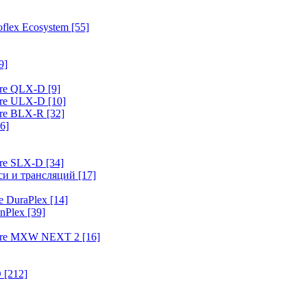
flex Ecosystem
[55]
9]
ure QLX-D
[9]
ure ULX-D
[10]
ure BLX-R
[32]
6]
ure SLX-D
[34]
иси и трансляций
[17]
e DuraPlex
[14]
nPlex
[39]
hure MXW NEXT 2
[16]
O
[212]