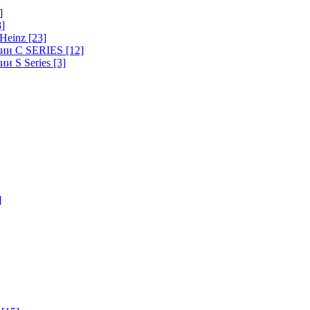
]
8]
-Heinz
[23]
ерии C SERIES
[12]
ии S Series
[3]
]