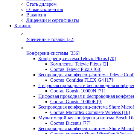
Стать дилером
Отзывы клиентов
Вакансии
Лицензии и сертификаты
Каталог
Уцененные товары
[32]
Конференц-системы
[336]
Конференц-система Televic Plixus
[70]
Комплекты Televic Plixus
[2]
Состав Televic Plixus
[68]
Беспроводная конференц-система Televic Con
Состав Confidea FLEX G4
[17]
Цифровая проводная и беспроводная конфере
Состав Gonsin 10000N
[71]
Цифровая проводная и беспроводная конфере
Состав Gonsin 10000E
[9]
Беспроводная конференц-система Shure Microfl
Состав Microflex Complete Wireless
[16]
Мультимедийная конференц-система Bosch Dic
Состав Dicentis
[77]
Беспроводная конференц-система Shure Microfl
Состав системы Shure Microflex Wireless