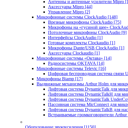
Антенны и антенные усилители Mipro
[
Аксессуары Mipro
[44]
Управление Mipro
[2]
Микрофонные системы ClockAudio
[148]
Врезные микрофоны ClockAudio
[75]
Микрофоны на «гусиной шее» ClockAu
Потолочные микрофоны ClockAudio
[9]
Интерфейсы ClockAudio
[1]
Готовые комплекты Clockaudio
[1]
Микрофоны Dante/USB ClockAudio
[1]
Аксессуары Clockaudio
[1]
Микрофонные системы «Октава»
[14]
Радиосистемы OKTAVA
[14]
Микрофонные системы Televic
[16]
Цифровая беспроводная система связи U
Микрофоны Biamp
[17]
Выдвижные механизмы Arthur Holm для микр
Лифтовая система DynamicTalk для ми
Лифтовая система DynamicTalkH для м
Лифтовая система DynamicTalk UnderCo
Пассивная система MicConnect для мик
Лифтовая система DynamicTalkB для на
Встраиваемые громкоговорители Arthu
Оборудование звукоусиления
[1150]