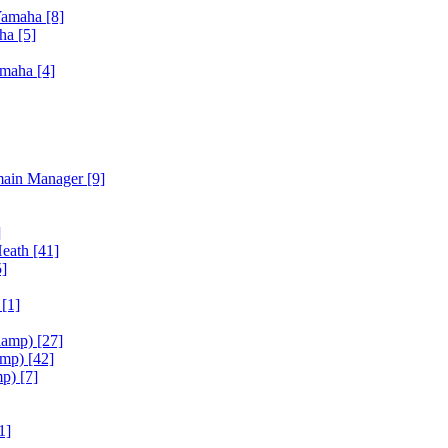
Yamaha
[8]
aha
[5]
amaha
[4]
main Manager
[9]
]
Heath
[41]
5]
h
[1]
iamp)
[27]
amp)
[42]
mp)
[7]
1]