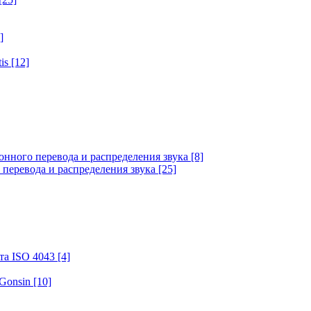
]
tis
[12]
онного перевода и распределения звука
[8]
 перевода и распределения звука
[25]
та ISO 4043
[4]
 Gonsin
[10]