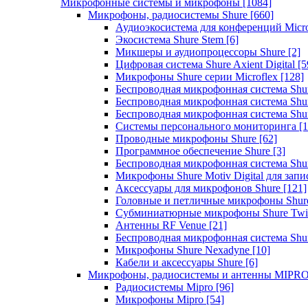
Микрофонные системы и микрофоны
[1084]
Микрофоны, радиосистемы Shure
[660]
Аудиоэкосистема для конференций Micro
Экосистема Shure Stem
[6]
Микшеры и аудиопроцессоры Shure
[2]
Цифровая система Shure Axient Digital
[5
Микрофоны Shure серии Microflex
[128]
Беспроводная микрофонная система Sh
Беспроводная микрофонная система Sh
Беспроводная микрофонная система Sh
Системы персонального мониторинга
[1
Проводные микрофоны Shure
[62]
Программное обеспечение Shure
[3]
Беспроводная микрофонная система Sh
Микрофоны Shure Motiv Digital для зап
Аксессуары для микрофонов Shure
[121]
Головные и петличные микрофоны Shur
Субминиатюрные микрофоны Shure Twi
Антенны RF Venue
[21]
Беспроводная микрофонная система S
Микрофоны Shure Nexadyne
[10]
Кабели и аксессуары Shure
[6]
Микрофоны, радиосистемы и антенны MIPR
Радиосистемы Mipro
[96]
Микрофоны Mipro
[54]