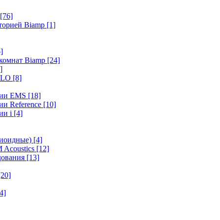
[76]
иторией Biamp
[1]
]
 комнат Biamp
[24]
]
HALO
[8]
ерии EMS
[18]
ии Reference
[10]
ии i
[4]
диоидные)
[4]
 Acoustics
[12]
удования
[13]
[20]
4]