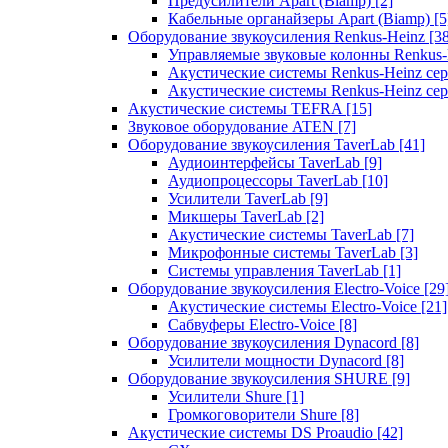
Предусилители Apart (Biamp)
[2]
Кабельные органайзеры Apart (Biamp)
[5
Оборудование звукоусиления Renkus-Heinz
[3
Управляемые звуковые колонны Renkus
Акустические системы Renkus-Heinz с
Акустические системы Renkus-Heinz сер
Акустические системы TEFRA
[15]
Звуковое оборудование ATEN
[7]
Оборудование звукоусиления TaverLab
[41]
Аудиоинтерфейсы TaverLab
[9]
Аудиопроцессоры TaverLab
[10]
Усилители TaverLab
[9]
Микшеры TaverLab
[2]
Акустические системы TaverLab
[7]
Микрофонные системы TaverLab
[3]
Системы управления TaverLab
[1]
Оборудование звукоусиления Electro-Voice
[29
Акустические системы Electro-Voice
[21]
Сабвуферы Electro-Voice
[8]
Оборудование звукоусиления Dynacord
[8]
Усилители мощности Dynacord
[8]
Оборудование звукоусиления SHURE
[9]
Усилители Shure
[1]
Громкоговорители Shure
[8]
Акустические системы DS Proaudio
[42]