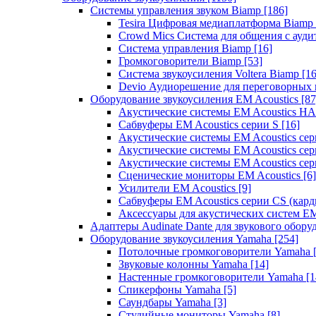
Системы управления звуком Biamp
[186]
Tesira Цифровая медиаплатформа Biamp
Crowd Mics Система для общения с ауд
Система управления Biamp
[16]
Громкоговорители Biamp
[53]
Система звукоусиления Voltera Biamp
[16
Devio Аудиорешение для переговорных
Оборудование звукоусиления EM Acoustics
[87
Акустические системы EM Acoustics 
Сабвуферы EM Acoustics серии S
[16]
Акустические системы EM Acoustics с
Акустические системы EM Acoustics сер
Акустические системы EM Acoustics сер
Сценические мониторы EM Acoustics
[6]
Усилители EM Acoustics
[9]
Сабвуферы EM Acoustics серии CS (кар
Аксессуары для акустических систем EM
Адаптеры Audinate Dante для звукового обор
Оборудование звукоусиления Yamaha
[254]
Потолочные громкоговорители Yamaha
Звуковые колонны Yamaha
[14]
Настенные громкоговорители Yamaha
[1
Спикерфоны Yamaha
[5]
Саундбары Yamaha
[3]
Студийные мониторы Yamaha
[8]