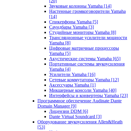
[20]
Звуковые колонны Yamaha
[14]
Настенные громкоговорители Yamaha
[14]
Спикерфоны Yamaha
[5]
Саундбары Yamaha
[3]
Студийные мониторы Yamaha
[8]
Трансляционные усилители мощности
Yamaha
[8]
Цифровые матричные процессоры
Yamaha
[5]
Акустические системы Yamaha
[65]
Портативные системы звукоусиления
Yamaha
[4]
Усилители Yamaha
[16]
Сетевые коммутаторы Yamaha
[12]
Аксессуары Yamaha
[1]
Микшерные консоли Yamaha
[40]
Интерфейсы и конвертеры Yamaha
[23]
Программное обеспечение Audinate Dante
Domain Manager
[9]
Лицензии DDM
[6]
Dante Virtual Soundcard
[3]
Оборудование звукоусиления Allen&Heath
[53]