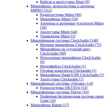
Кабели и аксессуары Shure
[6]
Микрофоны, радиосистемы и антенны
MIPRO
[212]
Радиосистемы Mipro
[96]
Микрофоны Mipro
[54]
Антенны и антенные усилители Mipro
[16]
Аксессуары Mipro
[44]
Управление Mipro
[2]
Микрофонные системы ClockAudio
[148]
Врезные микрофоны ClockAudio
[75]
Микрофоны на «гусиной шее»
ClockAudio
[60]
Потолочные микрофоны ClockAudio
[9]
Интерфейсы ClockAudio
[1]
Готовые комплекты Clockaudio
[1]
Микрофоны Dante/USB ClockAudio
[1]
Аксессуары Clockaudio
[1]
Микрофонные системы «Октава»
[14]
Радиосистемы OKTAVA
[14]
Микрофонные системы Televic
[16]
Цифровая беспроводная система связи
Unite
[16]
Микрофоны Biamp
[17]