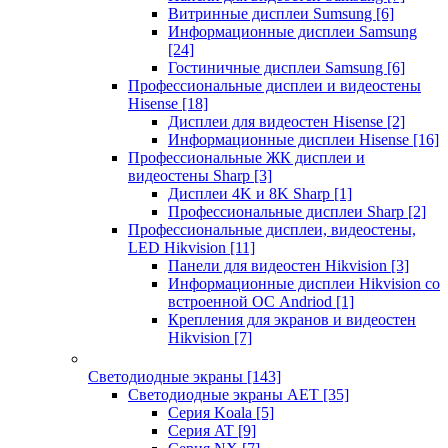
Витринные дисплеи Sumsung
[6]
Информационные дисплеи Samsung
[24]
Гостиничные дисплеи Samsung
[6]
Профессиональные дисплеи и видеостены
Hisense
[18]
Дисплеи для видеостен Hisense
[2]
Информационные дисплеи Hisense
[16]
Профессиональные ЖК дисплеи и
видеостены Sharp
[3]
Дисплеи 4K и 8K Sharp
[1]
Профессиональные дисплеи Sharp
[2]
Профессиональные дисплеи, видеостены,
LED Hikvision
[11]
Панели для видеостен Hikvision
[3]
Информационные дисплеи Hikvision со
встроенной ОС Andriod
[1]
Крепления для экранов и видеостен
Hikvision
[7]
Светодиодные экраны
[143]
Светодиодные экраны AET
[35]
Cерия Koala
[5]
Серия AT
[9]