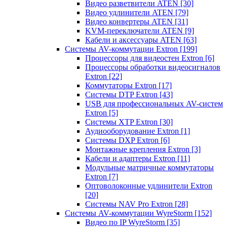
Видео разветвители ATEN
[30]
Видео удлинители ATEN
[79]
Видео конвертеры ATEN
[31]
KVM-переключатели ATEN
[9]
Кабели и аксессуары ATEN
[63]
Системы AV-коммутации Extron
[199]
Процессоры для видеостен Extron
[6]
Процессоры обработки видеосигналов
Extron
[22]
Коммутаторы Extron
[17]
Системы DTP Extron
[43]
USB для профессиональных AV-систем
Extron
[5]
Системы XTP Extron
[30]
Аудиооборудование Extron
[1]
Системы DXP Extron
[6]
Монтажные крепления Extron
[3]
Кабели и адаптеры Extron
[11]
Модульные матричные коммутаторы
Extron
[7]
Оптоволоконные удлинители Extron
[20]
Системы NAV Pro Extron
[28]
Системы AV-коммутации WyreStorm
[152]
Видео по IP WyreStorm
[35]