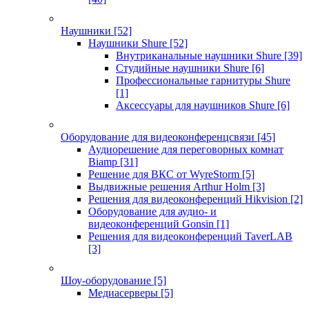
Наушники
[52]
Наушники Shure
[52]
Внутриканальные наушники Shure
[39]
Студийные наушники Shure
[6]
Профессиональные гарнитуры Shure
[1]
Аксессуары для наушников Shure
[6]
Оборудование для видеоконференцсвязи
[45]
Аудиорешение для переговорных комнат
Biamp
[31]
Решение для ВКС от WyreStorm
[5]
Выдвижные решения Arthur Holm
[3]
Решения для видеоконференций Hikvision
[2]
Оборудование для аудио- и
видеоконференций Gonsin
[1]
Решения для видеоконференций TaverLAB
[3]
Шоу-оборудование
[5]
Медиасерверы
[5]