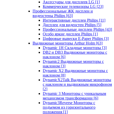
Аксессуары для дисплеев LG
[1]
Коммерческие телевизоры LG
[23]
Профессиональные ЖК дисплеи и
видеостены Philips
[63]
Интерактивные дисплеи Philips
[11]
Дисплеи для видеостен Philips
[5]
Профессиональные дисплеи Philips
[43]
Особо яркие дисплеи Philips
[1]
Цифровые вывески E-Paper Philips
[3]
Выдвижные мониторы Arthur Holm
[63]
Dynamic 1Н Складные мониторы
[3]
DB2 и DB3 Выдвижные мониторы с
наклоном
[6]
Dynamic2 Выдвижные мониторы с
наклоном
[3]
Dynamic X2 Выдвижные мониторы с
наклоном
[8]
DynamicX2Talk Выдвижные мониторы
с наклоном и выдвижным микрофоном
[2]
Dynamic 3 Мониторы с уникальным
механизмом трансформации
[6]
Dynamic3Reverse Мониторы с
подъемом из горизонтального
положения
[1]