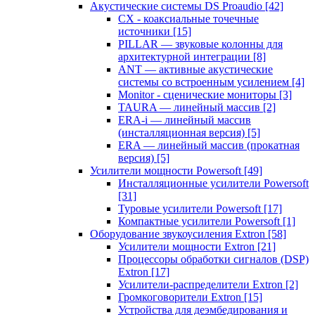
Акустические системы DS Proaudio
[42]
CX - коаксиальные точечные
источники
[15]
PILLAR — звуковые колонны для
архитектурной интеграции
[8]
ANT — активные акустические
системы со встроенным усилением
[4]
Monitor - сценические мониторы
[3]
TAURA — линейный массив
[2]
ERA-i — линейный массив
(инсталляционная версия)
[5]
ERA — линейный массив (прокатная
версия)
[5]
Усилители мощности Powersoft
[49]
Инсталляционные усилители Powersoft
[31]
Туровые усилители Powersoft
[17]
Компактные усилители Powersoft
[1]
Оборудование звукоусиления Extron
[58]
Усилители мощности Extron
[21]
Процессоры обработки сигналов (DSP)
Extron
[17]
Усилители-распределители Extron
[2]
Громкоговорители Extron
[15]
Устройства для деэмбедирования и