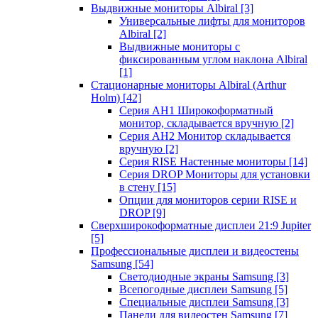
Выдвижные мониторы Albiral
[3]
Универсальные лифты для мониторов
Albiral
[2]
Выдвижные мониторы с
фиксированным углом наклона Albiral
[1]
Стационарные мониторы Albiral (Arthur
Holm)
[42]
Серия AH1 Широкоформатный
монитор, складывается вручную
[2]
Серия AH2 Монитор складывается
вручную
[2]
Серия RISE Настенные мониторы
[14]
Серия DROP Мониторы для установки
в стену
[15]
Опции для мониторов серии RISE и
DROP
[9]
Сверхширокоформатные дисплеи 21:9 Jupiter
[5]
Профессиональные дисплеи и видеостены
Samsung
[54]
Светодиодные экраны Samsung
[3]
Всепогодные дисплеи Samsung
[5]
Специальные дисплеи Samsung
[3]
Панели для видеостен Samsung
[7]