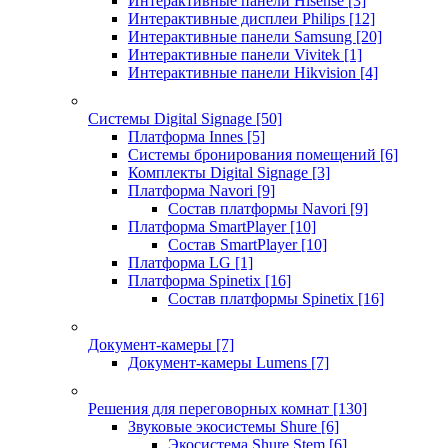
Интерактивные панели Hisense
[3]
Интерактивные дисплеи Philips
[12]
Интерактивные панели Samsung
[20]
Интерактивные панели Vivitek
[1]
Интерактивные панели Hikvision
[4]
Системы Digital Signage
[50]
Платформа Innes
[5]
Системы бронирования помещений
[6]
Комплекты Digital Signage
[3]
Платформа Navori
[9]
Состав платформы Navori
[9]
Платформа SmartPlayer
[10]
Состав SmartPlayer
[10]
Платформа LG
[1]
Платформа Spinetix
[16]
Состав платформы Spinetix
[16]
Документ-камеры
[7]
Документ-камеры Lumens
[7]
Решения для переговорных комнат
[130]
Звуковые экосистемы Shure
[6]
Экосистема Shure Stem
[6]