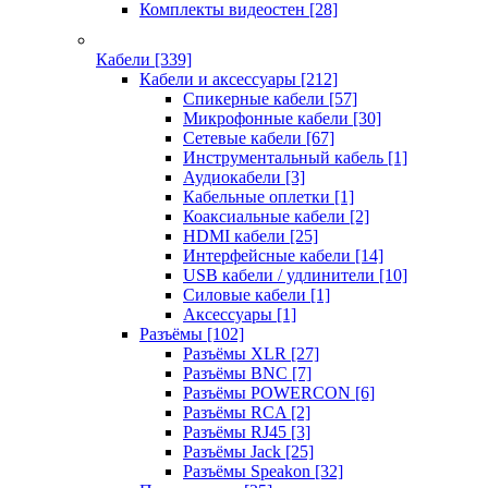
Комплекты видеостен
[28]
Кабели
[339]
Кабели и аксессуары
[212]
Спикерные кабели
[57]
Микрофонные кабели
[30]
Сетевые кабели
[67]
Инструментальный кабель
[1]
Аудиокабели
[3]
Кабельные оплетки
[1]
Коаксиальные кабели
[2]
HDMI кабели
[25]
Интерфейсные кабели
[14]
USB кабели / удлинители
[10]
Силовые кабели
[1]
Аксессуары
[1]
Разъёмы
[102]
Разъёмы XLR
[27]
Разъёмы BNC
[7]
Разъёмы POWERCON
[6]
Разъёмы RCA
[2]
Разъёмы RJ45
[3]
Разъёмы Jack
[25]
Разъёмы Speakon
[32]