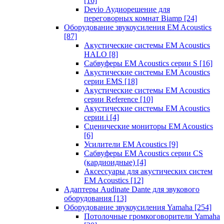
[16]
Devio Аудиорешение для
переговорных комнат Biamp
[24]
Оборудование звукоусиления EM Acoustics
[87]
Акустические системы EM Acoustics
HALO
[8]
Сабвуферы EM Acoustics серии S
[16]
Акустические системы EM Acoustics
серии EMS
[18]
Акустические системы EM Acoustics
серии Reference
[10]
Акустические системы EM Acoustics
серии i
[4]
Сценические мониторы EM Acoustics
[6]
Усилители EM Acoustics
[9]
Сабвуферы EM Acoustics серии CS
(кардиоидные)
[4]
Аксессуары для акустических систем
EM Acoustics
[12]
Адаптеры Audinate Dante для звукового
оборудования
[13]
Оборудование звукоусиления Yamaha
[254]
Потолочные громкоговорители Yamaha