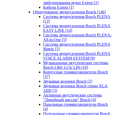
эмбедирования аудио Extron
[2]
Кабели Extron
[1]
Оборудование звукоусиления Bosch
[146]
Система звукоусиления Bosch PLENA
[13]
Система звукоусиления Bosch PLENA
EASY LINE
[14]
Система звукоусиления Bosch PLENA-
All-in-One
[5]
Система звукоусиления Bosch PLENA
Matrix
[5]
Система звукоусиления Bosch PLENA
VOICE ALARM SYSTEM
[8]
Музыкальные акустические системы
Bosch LB6/ LC6/ LP6
[10]
Корпусные громкоговорители Bosch
[37]
Звуковые колонки Bosch
[2]
Звуковые колонки Bosch серии XLA
3200
[3]
Активные акустические системы
"Линейный массив" Bosch
[4]
Панельные громкоговорители Bosch
[4]
Потолочные громкоговорители Bosch