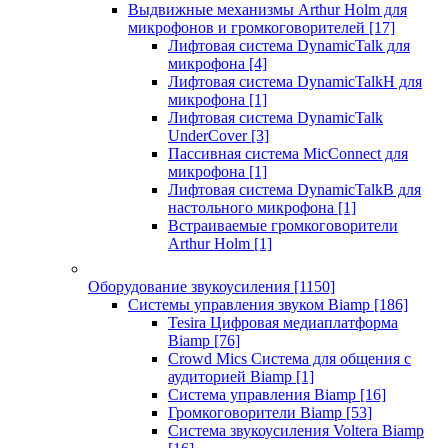
Выдвижные механизмы Arthur Holm для
микрофонов и громкоговорителей
[17]
Лифтовая система DynamicTalk для
микрофона
[4]
Лифтовая система DynamicTalkH для
микрофона
[1]
Лифтовая система DynamicTalk
UnderCover
[3]
Пассивная система MicConnect для
микрофона
[1]
Лифтовая система DynamicTalkB для
настольного микрофона
[1]
Встраиваемые громкоговорители
Arthur Holm
[1]
Оборудование звукоусиления
[1150]
Системы управления звуком Biamp
[186]
Tesira Цифровая медиаплатформа
Biamp
[76]
Crowd Mics Система для общения с
аудиторией Biamp
[1]
Система управления Biamp
[16]
Громкоговорители Biamp
[53]
Система звукоусиления Voltera Biamp