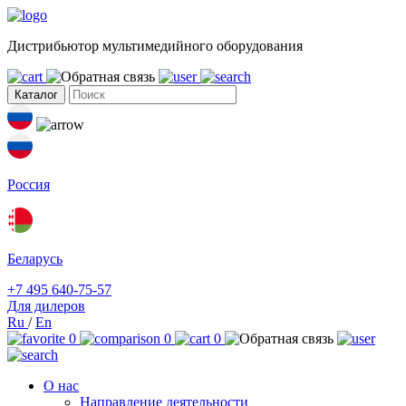
Дистрибьютор мультимедийного оборудования
Каталог
Россия
Беларусь
+7 495 640-75-57
Для дилеров
Ru
/
En
0
0
0
О нас
Направление деятельности