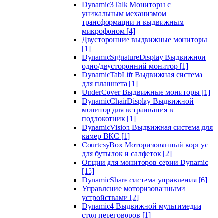
Dynamic3Talk Мониторы с
уникальным механизмом
трансформации и выдвижным
микрофоном
[4]
Двусторонние выдвижные мониторы
[1]
DynamicSignatureDisplay Выдвижной
одно/двусторонний монитор
[1]
DynamicTabLift Выдвижная система
для планшета
[1]
UnderCover Выдвижные мониторы
[1]
DynamicChairDisplay Выдвижной
монитор для встраивания в
подлокотник
[1]
DynamicVision Выдвижная система для
камер ВКС
[1]
CourtesyBox Моторизованный корпус
для бутылок и салфеток
[2]
Опции для мониторов серии Dynamic
[13]
DynamicShare система управления
[6]
Управление моторизованными
устройствами
[2]
Dynamic4 Выдвижной мультимедиа
стол переговоров
[1]