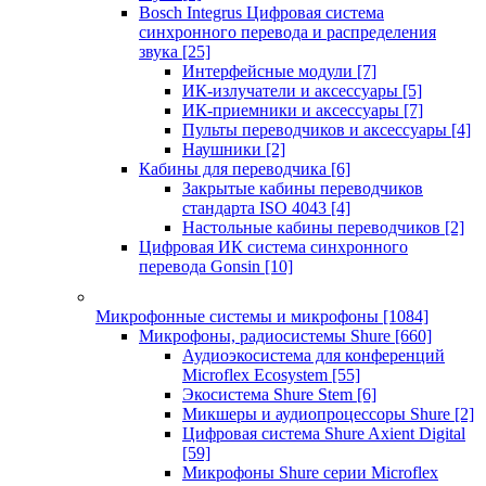
Bosch Integrus Цифровая система
синхронного перевода и распределения
звука
[25]
Интерфейсные модули
[7]
ИК-излучатели и аксессуары
[5]
ИК-приемники и аксессуары
[7]
Пульты переводчиков и аксессуары
[4]
Наушники
[2]
Кабины для переводчика
[6]
Закрытые кабины переводчиков
стандарта ISO 4043
[4]
Настольные кабины переводчиков
[2]
Цифровая ИК система синхронного
перевода Gonsin
[10]
Микрофонные системы и микрофоны
[1084]
Микрофоны, радиосистемы Shure
[660]
Аудиоэкосистема для конференций
Microflex Ecosystem
[55]
Экосистема Shure Stem
[6]
Микшеры и аудиопроцессоры Shure
[2]
Цифровая система Shure Axient Digital
[59]
Микрофоны Shure серии Microflex