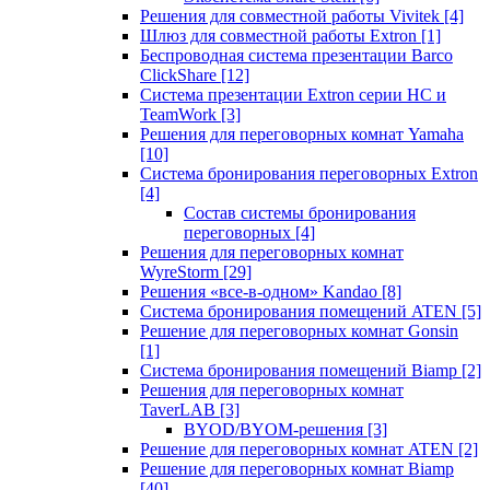
Решения для совместной работы Vivitek
[4]
Шлюз для совместной работы Extron
[1]
Беспроводная система презентации Barco
ClickShare
[12]
Система презентации Extron серии HC и
TeamWork
[3]
Решения для переговорных комнат Yamaha
[10]
Система бронирования переговорных Extron
[4]
Состав системы бронирования
переговорных
[4]
Решения для переговорных комнат
WyreStorm
[29]
Решения «все-в-одном» Kandao
[8]
Система бронирования помещений ATEN
[5]
Решение для переговорных комнат Gonsin
[1]
Система бронирования помещений Biamp
[2]
Решения для переговорных комнат
TaverLAB
[3]
BYOD/BYOM-решения
[3]
Решение для переговорных комнат ATEN
[2]
Решение для переговорных комнат Biamp
[40]