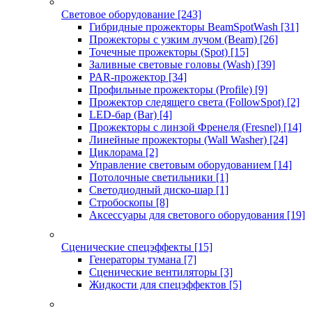
Световое оборудование
[243]
Гибридные прожекторы BeamSpotWash
[31]
Прожекторы с узким лучом (Beam)
[26]
Точечные прожекторы (Spot)
[15]
Заливные световые головы (Wash)
[39]
PAR-прожектор
[34]
Профильные прожекторы (Profile)
[9]
Прожектор следящего света (FollowSpot)
[2]
LED-бар (Bar)
[4]
Прожекторы с линзой Френеля (Fresnel)
[14]
Линейные прожекторы (Wall Washer)
[24]
Циклорама
[2]
Управление световым оборудованием
[14]
Потолочные светильники
[1]
Светодиодный диско-шар
[1]
Стробоскопы
[8]
Аксессуары для светового оборудования
[19]
Сценические спецэффекты
[15]
Генераторы тумана
[7]
Сценические вентиляторы
[3]
Жидкости для спецэффектов
[5]