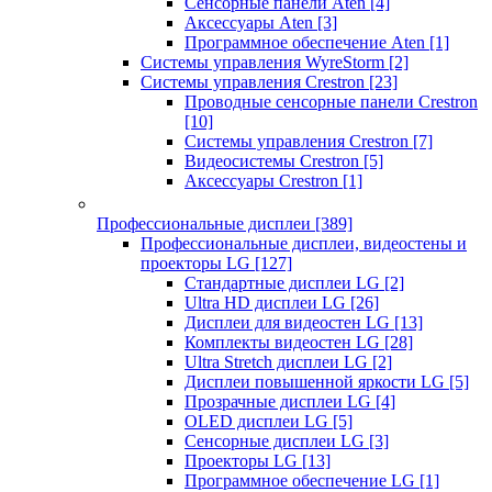
Сенсорные панели Aten
[4]
Аксессуары Aten
[3]
Программное обеспечение Aten
[1]
Системы управления WyreStorm
[2]
Системы управления Crestron
[23]
Проводные сенсорные панели Crestron
[10]
Системы управления Crestron
[7]
Видеосистемы Crestron
[5]
Аксессуары Crestron
[1]
Профессиональные дисплеи
[389]
Профессиональные дисплеи, видеостены и
проекторы LG
[127]
Стандартные дисплеи LG
[2]
Ultra HD дисплеи LG
[26]
Дисплеи для видеостен LG
[13]
Комплекты видеостен LG
[28]
Ultra Stretch дисплеи LG
[2]
Дисплеи повышенной яркости LG
[5]
Прозрачные дисплеи LG
[4]
OLED дисплеи LG
[5]
Сенсорные дисплеи LG
[3]
Проекторы LG
[13]
Программное обеспечение LG
[1]