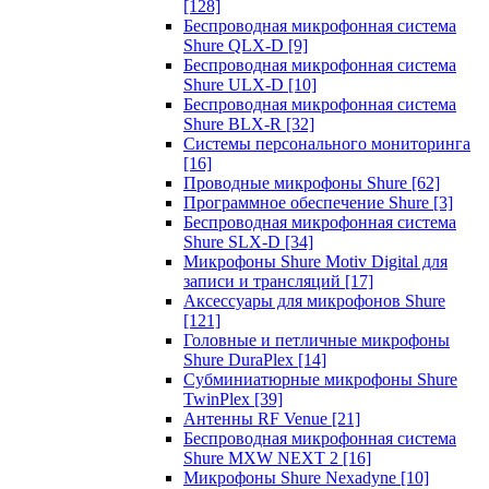
[128]
Беспроводная микрофонная система
Shure QLX-D
[9]
Беспроводная микрофонная система
Shure ULX-D
[10]
Беспроводная микрофонная система
Shure BLX-R
[32]
Системы персонального мониторинга
[16]
Проводные микрофоны Shure
[62]
Программное обеспечение Shure
[3]
Беспроводная микрофонная система
Shure SLX-D
[34]
Микрофоны Shure Motiv Digital для
записи и трансляций
[17]
Аксессуары для микрофонов Shure
[121]
Головные и петличные микрофоны
Shure DuraPlex
[14]
Субминиатюрные микрофоны Shure
TwinPlex
[39]
Антенны RF Venue
[21]
Беспроводная микрофонная система
Shure MXW NEXT 2
[16]
Микрофоны Shure Nexadyne
[10]