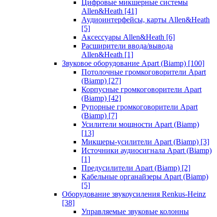
Цифровые микшерные системы
Allen&Heath
[41]
Аудиоинтерфейсы, карты Allen&Heath
[5]
Аксессуары Allen&Heath
[6]
Расширители ввода/вывода
Allen&Heath
[1]
Звуковое оборудование Apart (Biamp)
[100]
Потолочные громкоговорители Apart
(Biamp)
[27]
Корпусные громкоговорители Apart
(Biamp)
[42]
Рупорные громкоговорители Apart
(Biamp)
[7]
Усилители мощности Apart (Biamp)
[13]
Микшеры-усилители Apart (Biamp)
[3]
Источники аудиосигнала Apart (Biamp)
[1]
Предусилители Apart (Biamp)
[2]
Кабельные органайзеры Apart (Biamp)
[5]
Оборудование звукоусиления Renkus-Heinz
[38]
Управляемые звуковые колонны