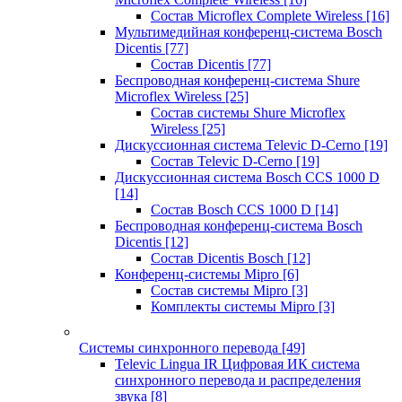
Состав Microflex Complete Wireless
[16]
Мультимедийная конференц-система Bosch
Dicentis
[77]
Состав Dicentis
[77]
Беспроводная конференц-система Shure
Microflex Wireless
[25]
Состав системы Shure Microflex
Wireless
[25]
Дискуссионная система Televic D-Cerno
[19]
Состав Televic D-Cerno
[19]
Дискуссионная система Bosch CCS 1000 D
[14]
Состав Bosch CCS 1000 D
[14]
Беспроводная конференц-система Bosch
Dicentis
[12]
Состав Dicentis Bosch
[12]
Конференц-системы Mipro
[6]
Состав системы Mipro
[3]
Комплекты системы Mipro
[3]
Системы синхронного перевода
[49]
Televic Lingua IR Цифровая ИК система
синхронного перевода и распределения
звука
[8]