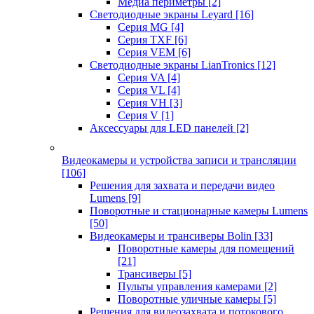
Медиа периметры
[2]
Светодиодные экраны Leyard
[16]
Серия MG
[4]
Серия TXF
[6]
Серия VEM
[6]
Светодиодные экраны LianTronics
[12]
Серия VA
[4]
Серия VL
[4]
Серия VH
[3]
Серия V
[1]
Аксессуары для LED панелей
[2]
Видеокамеры и устройства записи и трансляции
[106]
Решения для захвата и передачи видео
Lumens
[9]
Поворотные и стационарные камеры Lumens
[50]
Видеокамеры и трансиверы Bolin
[33]
Поворотные камеры для помещений
[21]
Трансиверы
[5]
Пульты управления камерами
[2]
Поворотные уличные камеры
[5]
Решения для видеозахвата и потокового