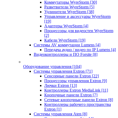
Коммутаторы WyreStorm
[30]
Разветвители WyreStorm
[5]
Удлинители WyreStorm
[38]
Управление и аксессуары WyreStorm
[19]
Адаптеры WyreStorm
[4]
Процессоры для видеостен WyreStorm
[2]
Кабели WyreStorm
[19]
Системы AV коммутации Lumens
[4]
Передача аудио / видео по IP Lumens
[4]
Видеоконтроллеры и ПО Forsite
[8]
Оборудование управления
[104]
Системы управления Extron
[71]
Сенсорные панели Extron
[22]
Процессоры управления Extron
[9]
Лючки Extron
[13]
Контроллеры Extron MediaLink
[11]
Кнопочные панели Extron
[7]
Сетевые кнопочные панели Extron
[8]
Контроллеры рабочего пространства
Extron
[1]
Системы управления Aten
[8]