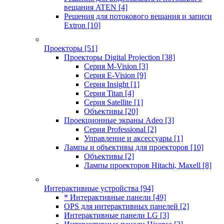
вещания ATEN
[4]
Решения для потокового вещания и записи
Extron
[10]
Проекторы
[51]
Проекторы Digital Projection
[38]
Серия M-Vision
[3]
Серия E-Vision
[9]
Серия Insight
[1]
Серия Titan
[4]
Серия Satellite
[1]
Объективы
[20]
Проекционные экраны Adeo
[3]
Серия Professional
[2]
Управление и аксессуары
[1]
Лампы и объективы для проекторов
[10]
Объективы
[2]
Лампы проекторов Hitachi, Maxell
[8]
Интерактивные устройства
[94]
* Интерактивные панели
[49]
OPS для интерактивных панелей
[2]
Интерактивные панели LG
[3]