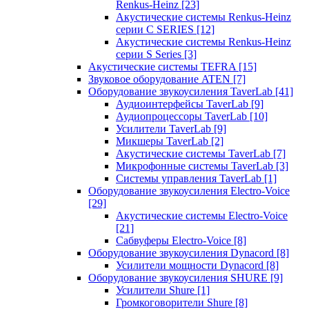
Renkus-Heinz
[23]
Акустические системы Renkus-Heinz
серии C SERIES
[12]
Акустические системы Renkus-Heinz
серии S Series
[3]
Акустические системы TEFRA
[15]
Звуковое оборудование ATEN
[7]
Оборудование звукоусиления TaverLab
[41]
Аудиоинтерфейсы TaverLab
[9]
Аудиопроцессоры TaverLab
[10]
Усилители TaverLab
[9]
Микшеры TaverLab
[2]
Акустические системы TaverLab
[7]
Микрофонные системы TaverLab
[3]
Системы управления TaverLab
[1]
Оборудование звукоусиления Electro-Voice
[29]
Акустические системы Electro-Voice
[21]
Сабвуферы Electro-Voice
[8]
Оборудование звукоусиления Dynacord
[8]
Усилители мощности Dynacord
[8]
Оборудование звукоусиления SHURE
[9]
Усилители Shure
[1]
Громкоговорители Shure
[8]