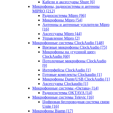
Кабели и аксессуары Shure
[6]
Микрофоны, радиосистемы и антенны
MIPRO
[212]
Радиосистемы Mipro
[96]
Микрофоны Mipro
[54]
Антенны и антенные усилители Mipro
[16]
Аксессуары Mipro
[44]
Управление Mipro
[2]
Микрофонные системы ClockAudio
[148]
Врезные микрофоны ClockAudio
[75]
Микрофоны на «гусиной шее»
ClockAudio
[60]
Потолочные микрофоны ClockAudio
[9]
Интерфейсы ClockAudio
[1]
Готовые комплекты Clockaudio
[1]
Микрофоны Dante/USB ClockAudio
[1]
Аксессуары Clockaudio
[1]
Микрофонные системы «Октава»
[14]
Радиосистемы OKTAVA
[14]
Микрофонные системы Televic
[16]
Цифровая беспроводная система связи
Unite
[16]
Микрофоны Biamp
[17]