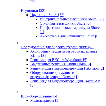
Наушники
[52]
Наушники Shure
[52]
Внутриканальные наушники Shure
[39]
Студийные наушники Shure
[6]
Профессиональные гарнитуры Shure
[1]
Аксессуары для наушников Shure
[6]
Оборудование для видеоконференцсвязи
[45]
Аудиорешение для переговорных комнат
Biamp
[31]
Решение для ВКС от WyreStorm
[5]
Выдвижные решения Arthur Holm
[3]
Решения для видеоконференций Hikvision
[2]
Оборудование для аудио- и
видеоконференций Gonsin
[1]
Решения для видеоконференций TaverLAB
[3]
Шоу-оборудование
[5]
Медиасерверы
[5]