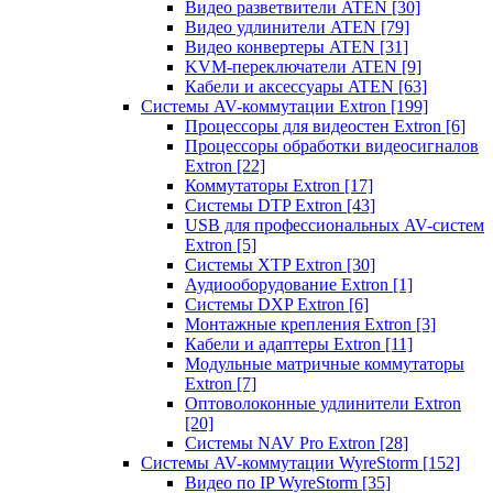
Видео разветвители ATEN
[30]
Видео удлинители ATEN
[79]
Видео конвертеры ATEN
[31]
KVM-переключатели ATEN
[9]
Кабели и аксессуары ATEN
[63]
Системы AV-коммутации Extron
[199]
Процессоры для видеостен Extron
[6]
Процессоры обработки видеосигналов
Extron
[22]
Коммутаторы Extron
[17]
Системы DTP Extron
[43]
USB для профессиональных AV-систем
Extron
[5]
Системы XTP Extron
[30]
Аудиооборудование Extron
[1]
Системы DXP Extron
[6]
Монтажные крепления Extron
[3]
Кабели и адаптеры Extron
[11]
Модульные матричные коммутаторы
Extron
[7]
Оптоволоконные удлинители Extron
[20]
Системы NAV Pro Extron
[28]
Системы AV-коммутации WyreStorm
[152]
Видео по IP WyreStorm
[35]