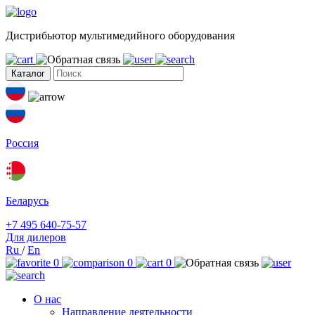
Дистрибьютор мультимедийного оборудования
Каталог
Россия
Беларусь
+7 495 640-75-57
Для дилеров
Ru
/
En
0
0
0
О нас
Направление деятельности