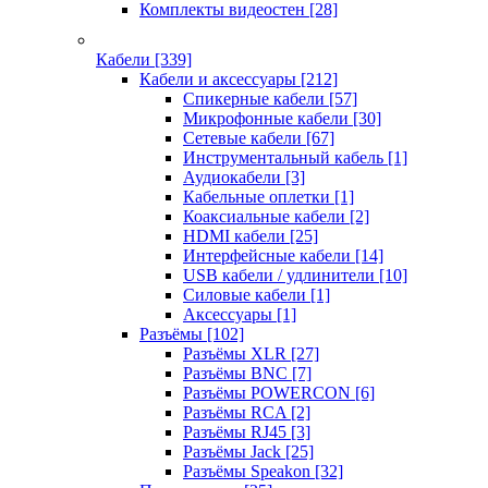
Комплекты видеостен
[28]
Кабели
[339]
Кабели и аксессуары
[212]
Спикерные кабели
[57]
Микрофонные кабели
[30]
Сетевые кабели
[67]
Инструментальный кабель
[1]
Аудиокабели
[3]
Кабельные оплетки
[1]
Коаксиальные кабели
[2]
HDMI кабели
[25]
Интерфейсные кабели
[14]
USB кабели / удлинители
[10]
Силовые кабели
[1]
Аксессуары
[1]
Разъёмы
[102]
Разъёмы XLR
[27]
Разъёмы BNC
[7]
Разъёмы POWERCON
[6]
Разъёмы RCA
[2]
Разъёмы RJ45
[3]
Разъёмы Jack
[25]
Разъёмы Speakon
[32]