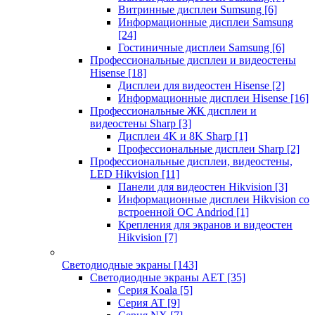
Витринные дисплеи Sumsung
[6]
Информационные дисплеи Samsung
[24]
Гостиничные дисплеи Samsung
[6]
Профессиональные дисплеи и видеостены
Hisense
[18]
Дисплеи для видеостен Hisense
[2]
Информационные дисплеи Hisense
[16]
Профессиональные ЖК дисплеи и
видеостены Sharp
[3]
Дисплеи 4K и 8K Sharp
[1]
Профессиональные дисплеи Sharp
[2]
Профессиональные дисплеи, видеостены,
LED Hikvision
[11]
Панели для видеостен Hikvision
[3]
Информационные дисплеи Hikvision со
встроенной ОС Andriod
[1]
Крепления для экранов и видеостен
Hikvision
[7]
Светодиодные экраны
[143]
Светодиодные экраны AET
[35]
Cерия Koala
[5]
Серия AT
[9]