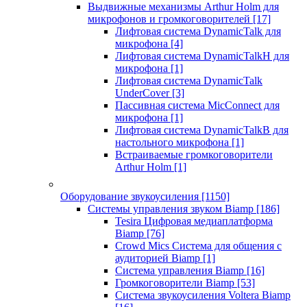
Выдвижные механизмы Arthur Holm для
микрофонов и громкоговорителей
[17]
Лифтовая система DynamicTalk для
микрофона
[4]
Лифтовая система DynamicTalkH для
микрофона
[1]
Лифтовая система DynamicTalk
UnderCover
[3]
Пассивная система MicConnect для
микрофона
[1]
Лифтовая система DynamicTalkB для
настольного микрофона
[1]
Встраиваемые громкоговорители
Arthur Holm
[1]
Оборудование звукоусиления
[1150]
Системы управления звуком Biamp
[186]
Tesira Цифровая медиаплатформа
Biamp
[76]
Crowd Mics Система для общения с
аудиторией Biamp
[1]
Система управления Biamp
[16]
Громкоговорители Biamp
[53]
Система звукоусиления Voltera Biamp