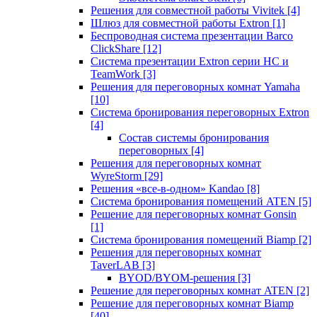
Решения для совместной работы Vivitek
[4]
Шлюз для совместной работы Extron
[1]
Беспроводная система презентации Barco
ClickShare
[12]
Система презентации Extron серии HC и
TeamWork
[3]
Решения для переговорных комнат Yamaha
[10]
Система бронирования переговорных Extron
[4]
Состав системы бронирования
переговорных
[4]
Решения для переговорных комнат
WyreStorm
[29]
Решения «все-в-одном» Kandao
[8]
Система бронирования помещений ATEN
[5]
Решение для переговорных комнат Gonsin
[1]
Система бронирования помещений Biamp
[2]
Решения для переговорных комнат
TaverLAB
[3]
BYOD/BYOM-решения
[3]
Решение для переговорных комнат ATEN
[2]
Решение для переговорных комнат Biamp
[40]