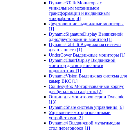
Dynamic3Talk Мониторы с
уникальным механизмом
трансформации и выдвижным
микрофоном
[4]
Двусторонние выдвижные мониторы
[1]
DynamicSignatureDisplay Выдвижной
одно/двусторонний монитор
[1]
DynamicTabLift Выдвижная система
для планшета
[1]
UnderCover Выдвижные мониторы
[1]
DynamicChairDisplay Выдвижной
монитор для встраивания в
подлокотник
[1]
DynamicVision Выдвижная система для
камер ВКС
[1]
CourtesyBox Моторизованный корпус
для бутылок и салфеток
[2]
Опции для мониторов серии Dynamic
[13]
DynamicShare система управления
[6]
Управление моторизованными
устройствами
[2]
Dynamic4 Выдвижной мультимедиа
стол переговоров
[1]