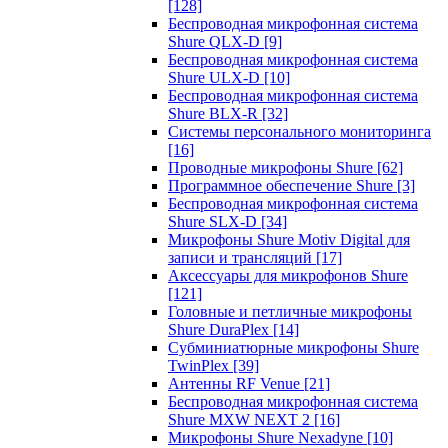
[128]
Беспроводная микрофонная система
Shure QLX-D
[9]
Беспроводная микрофонная система
Shure ULX-D
[10]
Беспроводная микрофонная система
Shure BLX-R
[32]
Системы персонального мониторинга
[16]
Проводные микрофоны Shure
[62]
Программное обеспечение Shure
[3]
Беспроводная микрофонная система
Shure SLX-D
[34]
Микрофоны Shure Motiv Digital для
записи и трансляций
[17]
Аксессуары для микрофонов Shure
[121]
Головные и петличные микрофоны
Shure DuraPlex
[14]
Субминиатюрные микрофоны Shure
TwinPlex
[39]
Антенны RF Venue
[21]
Беспроводная микрофонная система
Shure MXW NEXT 2
[16]
Микрофоны Shure Nexadyne
[10]