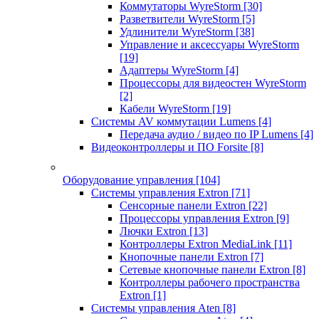
Коммутаторы WyreStorm
[30]
Разветвители WyreStorm
[5]
Удлинители WyreStorm
[38]
Управление и аксессуары WyreStorm
[19]
Адаптеры WyreStorm
[4]
Процессоры для видеостен WyreStorm
[2]
Кабели WyreStorm
[19]
Системы AV коммутации Lumens
[4]
Передача аудио / видео по IP Lumens
[4]
Видеоконтроллеры и ПО Forsite
[8]
Оборудование управления
[104]
Системы управления Extron
[71]
Сенсорные панели Extron
[22]
Процессоры управления Extron
[9]
Лючки Extron
[13]
Контроллеры Extron MediaLink
[11]
Кнопочные панели Extron
[7]
Сетевые кнопочные панели Extron
[8]
Контроллеры рабочего пространства
Extron
[1]
Системы управления Aten
[8]