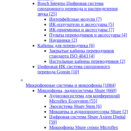
Bosch Integrus Цифровая система
синхронного перевода и распределения
звука
[25]
Интерфейсные модули
[7]
ИК-излучатели и аксессуары
[5]
ИК-приемники и аксессуары
[7]
Пульты переводчиков и аксессуары
[4]
Наушники
[2]
Кабины для переводчика
[6]
Закрытые кабины переводчиков
стандарта ISO 4043
[4]
Настольные кабины переводчиков
[2]
Цифровая ИК система синхронного
перевода Gonsin
[10]
Микрофонные системы и микрофоны
[1084]
Микрофоны, радиосистемы Shure
[660]
Аудиоэкосистема для конференций
Microflex Ecosystem
[55]
Экосистема Shure Stem
[6]
Микшеры и аудиопроцессоры Shure
[2]
Цифровая система Shure Axient Digital
[59]
Микрофоны Shure серии Microflex