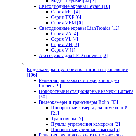
Медиа периметры
[2]
Светодиодные экраны Leyard
[16]
Серия MG
[4]
Серия TXF
[6]
Серия VEM
[6]
Светодиодные экраны LianTronics
[12]
Серия VA
[4]
Серия VL
[4]
Серия VH
[3]
Серия V
[1]
Аксессуары для LED панелей
[2]
Видеокамеры и устройства записи и трансляции
[106]
Решения для захвата и передачи видео
Lumens
[9]
Поворотные и стационарные камеры Lumens
[50]
Видеокамеры и трансиверы Bolin
[33]
Поворотные камеры для помещений
[21]
Трансиверы
[5]
Пульты управления камерами
[2]
Поворотные уличные камеры
[5]
Решения для видеозахвата и потокового