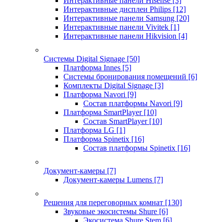
Интерактивные панели Hisense
[3]
Интерактивные дисплеи Philips
[12]
Интерактивные панели Samsung
[20]
Интерактивные панели Vivitek
[1]
Интерактивные панели Hikvision
[4]
Системы Digital Signage
[50]
Платформа Innes
[5]
Системы бронирования помещений
[6]
Комплекты Digital Signage
[3]
Платформа Navori
[9]
Состав платформы Navori
[9]
Платформа SmartPlayer
[10]
Состав SmartPlayer
[10]
Платформа LG
[1]
Платформа Spinetix
[16]
Состав платформы Spinetix
[16]
Документ-камеры
[7]
Документ-камеры Lumens
[7]
Решения для переговорных комнат
[130]
Звуковые экосистемы Shure
[6]
Экосистема Shure Stem
[6]