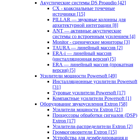
Акустические системы DS Proaudio
[42]
CX - коаксиальные точечные
источники
[15]
PILLAR — звуковые колонны для
архитектурной интеграции
[8]
ANT — активные акустические
системы со встроенным усилением
[4]
Monitor - сценические мониторы
[3]
TAURA — линейный массив
[2]
ERA-i — линейный массив
(инсталляционная версия)
[5]
ERA — линейный массив (прокатная
версия)
[5]
Усилители мощности Powersoft
[49]
Инсталляционные усилители Powersoft
[31]
Туровые усилители Powersoft
[17]
Компактные усилители Powersoft
[1]
Оборудование звукоусиления Extron
[58]
Усилители мощности Extron
[21]
Процессоры обработки сигналов (DSP)
Extron
[17]
Усилители-распределители Extron
[2]
Громкоговорители Extron
[15]
Устройства для деэмбедирования и