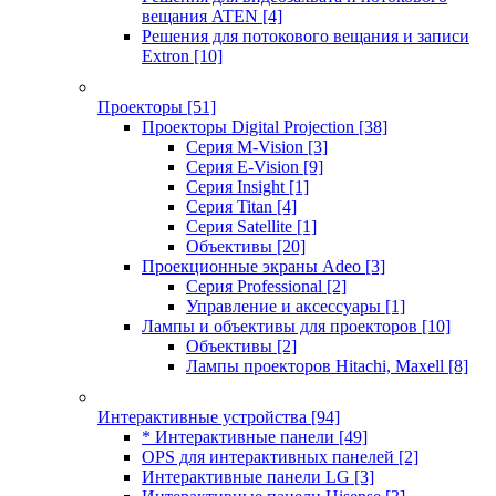
вещания ATEN
[4]
Решения для потокового вещания и записи
Extron
[10]
Проекторы
[51]
Проекторы Digital Projection
[38]
Серия M-Vision
[3]
Серия E-Vision
[9]
Серия Insight
[1]
Серия Titan
[4]
Серия Satellite
[1]
Объективы
[20]
Проекционные экраны Adeo
[3]
Серия Professional
[2]
Управление и аксессуары
[1]
Лампы и объективы для проекторов
[10]
Объективы
[2]
Лампы проекторов Hitachi, Maxell
[8]
Интерактивные устройства
[94]
* Интерактивные панели
[49]
OPS для интерактивных панелей
[2]
Интерактивные панели LG
[3]