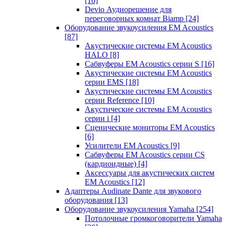
[16]
Devio Аудиорешение для
переговорных комнат Biamp
[24]
Оборудование звукоусиления EM Acoustics
[87]
Акустические системы EM Acoustics
HALO
[8]
Сабвуферы EM Acoustics серии S
[16]
Акустические системы EM Acoustics
серии EMS
[18]
Акустические системы EM Acoustics
серии Reference
[10]
Акустические системы EM Acoustics
серии i
[4]
Сценические мониторы EM Acoustics
[6]
Усилители EM Acoustics
[9]
Сабвуферы EM Acoustics серии CS
(кардиоидные)
[4]
Аксессуары для акустических систем
EM Acoustics
[12]
Адаптеры Audinate Dante для звукового
оборудования
[13]
Оборудование звукоусиления Yamaha
[254]
Потолочные громкоговорители Yamaha