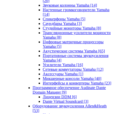
[20]
Звуковые колонны Yamaha
[14]
Настенные громкоговорители Yamaha
[14]
Спикерфоны Yamaha
[5]
Саундбары Yamaha
[3]
Студийные мониторы Yamaha
[8]
Трансляционные усилители мощности
Yamaha
[8]
Цифровые матричные процессоры
Yamaha
[5]
Акустические системы Yamaha
[65]
Портативные системы звукоусиления
Yamaha
[4]
Усилители Yamaha
[16]
Сетевые коммутаторы Yamaha
[12]
Аксессуары Yamaha
[1]
Микшерные консоли Yamaha
[40]
Интерфейсы и конвертеры Yamaha
[23]
Программное обеспечение Audinate Dante
Domain Manager
[9]
Лицензии DDM
[6]
Dante Virtual Soundcard
[3]
Оборудование звукоусиления Allen&Heath
[53]