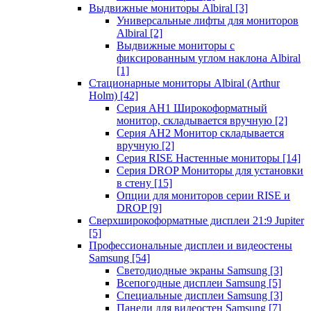
Выдвижные мониторы Albiral
[3]
Универсальные лифты для мониторов
Albiral
[2]
Выдвижные мониторы с
фиксированным углом наклона Albiral
[1]
Стационарные мониторы Albiral (Arthur
Holm)
[42]
Серия AH1 Широкоформатный
монитор, складывается вручную
[2]
Серия AH2 Монитор складывается
вручную
[2]
Серия RISE Настенные мониторы
[14]
Серия DROP Мониторы для установки
в стену
[15]
Опции для мониторов серии RISE и
DROP
[9]
Сверхширокоформатные дисплеи 21:9 Jupiter
[5]
Профессиональные дисплеи и видеостены
Samsung
[54]
Светодиодные экраны Samsung
[3]
Всепогодные дисплеи Samsung
[5]
Специальные дисплеи Samsung
[3]
Панели для видеостен Samsung
[7]