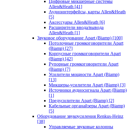
Цифровые микшерные системы
Allen&Heath
[41]
Аудиоинтерфейсы, карты Allen&Heath
[5]
Аксессуары Allen&Heath
[6]
Расширители ввода/вывода
Allen&Heath
[1]
Звуковое оборудование Apart (Biamp)
[100]
Потолочные громкоговорители Apart
(Biamp)
[27]
Корпусные громкоговорители Apart
(Biamp)
[42]
Рупорные громкоговорители Apart
(Biamp)
[7]
Усилители мощности Apart (Biamp)
[13]
Микшеры-усилители Apart (Biamp)
[3]
Источники аудиосигнала Apart (Biamp)
[1]
Предусилители Apart (Biamp)
[2]
Кабельные органайзеры Apart (Biamp)
[5]
Оборудование звукоусиления Renkus-Heinz
[38]
Управляемые звуковые колонны