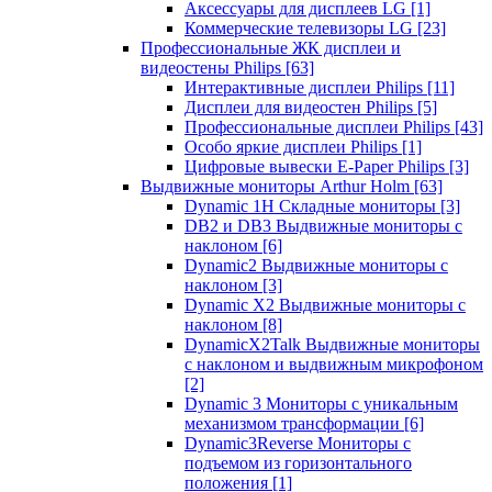
Аксессуары для дисплеев LG
[1]
Коммерческие телевизоры LG
[23]
Профессиональные ЖК дисплеи и
видеостены Philips
[63]
Интерактивные дисплеи Philips
[11]
Дисплеи для видеостен Philips
[5]
Профессиональные дисплеи Philips
[43]
Особо яркие дисплеи Philips
[1]
Цифровые вывески E-Paper Philips
[3]
Выдвижные мониторы Arthur Holm
[63]
Dynamic 1Н Складные мониторы
[3]
DB2 и DB3 Выдвижные мониторы с
наклоном
[6]
Dynamic2 Выдвижные мониторы с
наклоном
[3]
Dynamic X2 Выдвижные мониторы с
наклоном
[8]
DynamicX2Talk Выдвижные мониторы
с наклоном и выдвижным микрофоном
[2]
Dynamic 3 Мониторы с уникальным
механизмом трансформации
[6]
Dynamic3Reverse Мониторы с
подъемом из горизонтального
положения
[1]