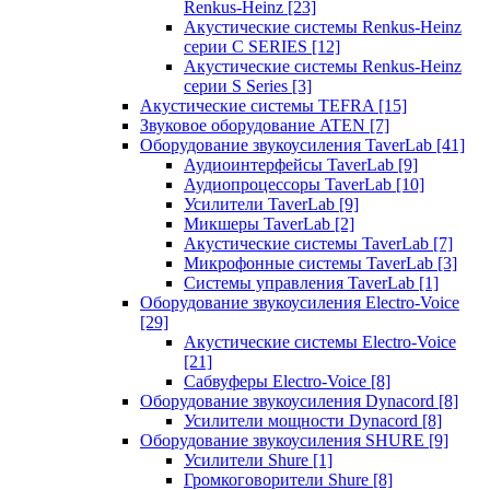
Renkus-Heinz
[23]
Акустические системы Renkus-Heinz
серии C SERIES
[12]
Акустические системы Renkus-Heinz
серии S Series
[3]
Акустические системы TEFRA
[15]
Звуковое оборудование ATEN
[7]
Оборудование звукоусиления TaverLab
[41]
Аудиоинтерфейсы TaverLab
[9]
Аудиопроцессоры TaverLab
[10]
Усилители TaverLab
[9]
Микшеры TaverLab
[2]
Акустические системы TaverLab
[7]
Микрофонные системы TaverLab
[3]
Системы управления TaverLab
[1]
Оборудование звукоусиления Electro-Voice
[29]
Акустические системы Electro-Voice
[21]
Сабвуферы Electro-Voice
[8]
Оборудование звукоусиления Dynacord
[8]
Усилители мощности Dynacord
[8]
Оборудование звукоусиления SHURE
[9]
Усилители Shure
[1]
Громкоговорители Shure
[8]