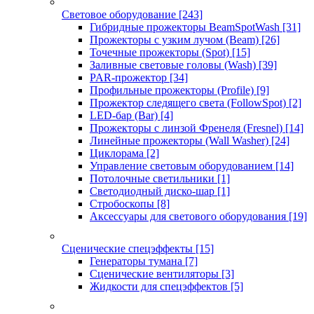
Световое оборудование
[243]
Гибридные прожекторы BeamSpotWash
[31]
Прожекторы с узким лучом (Beam)
[26]
Точечные прожекторы (Spot)
[15]
Заливные световые головы (Wash)
[39]
PAR-прожектор
[34]
Профильные прожекторы (Profile)
[9]
Прожектор следящего света (FollowSpot)
[2]
LED-бар (Bar)
[4]
Прожекторы с линзой Френеля (Fresnel)
[14]
Линейные прожекторы (Wall Washer)
[24]
Циклорама
[2]
Управление световым оборудованием
[14]
Потолочные светильники
[1]
Светодиодный диско-шар
[1]
Стробоскопы
[8]
Аксессуары для светового оборудования
[19]
Сценические спецэффекты
[15]
Генераторы тумана
[7]
Сценические вентиляторы
[3]
Жидкости для спецэффектов
[5]