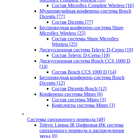
Состав Microflex Complete Wireless
[16]
Мультимедийная конференц-система Bosch
Dicentis
[77]
Состав Dicentis
[77]
Беспроводная конференц-система Shure
Microflex Wireless
[25]
Состав системы Shure Microflex
Wireless
[25]
Дискуссионная система Televic D-Cerno
[19]
Состав Televic D-Cerno
[19]
Дискуссионная система Bosch CCS 1000 D
[14]
Состав Bosch CCS 1000 D
[14]
Беспроводная конференц-система Bosch
Dicentis
[12]
Состав Dicentis Bosch
[12]
Конференц-системы Mipro
[6]
Состав системы Mipro
[3]
Комплекты системы Mipro
[3]
Системы синхронного перевода
[49]
Televic Lingua IR Цифровая ИК система
синхронного перевода и распределения
звука
[8]