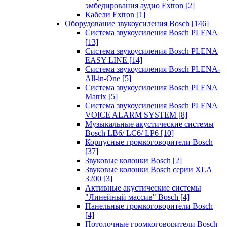
эмбедирования аудио Extron
[2]
Кабели Extron
[1]
Оборудование звукоусиления Bosch
[146]
Система звукоусиления Bosch PLENA
[13]
Система звукоусиления Bosch PLENA
EASY LINE
[14]
Система звукоусиления Bosch PLENA-
All-in-One
[5]
Система звукоусиления Bosch PLENA
Matrix
[5]
Система звукоусиления Bosch PLENA
VOICE ALARM SYSTEM
[8]
Музыкальные акустические системы
Bosch LB6/ LC6/ LP6
[10]
Корпусные громкоговорители Bosch
[37]
Звуковые колонки Bosch
[2]
Звуковые колонки Bosch серии XLA
3200
[3]
Активные акустические системы
"Линейный массив" Bosch
[4]
Панельные громкоговорители Bosch
[4]
Потолочные громкоговорители Bosch