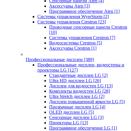
Сенсорные панели Aten
[4]
Аксессуары Aten
[3]
Программное обеспечение Aten
[1]
Системы управления WyreStorm
[2]
Системы управления Crestron
[23]
Проводные сенсорные панели Crestron
[10]
Системы управления Crestron
[7]
Видеосистемы Crestron
[5]
Аксессуары Crestron
[1]
Профессиональные дисплеи
[389]
Профессиональные дисплеи, видеостены и
проекторы LG
[127]
Стандартные дисплеи LG
[2]
Ultra HD дисплеи LG
[26]
Дисплеи для видеостен LG
[13]
Комплекты видеостен LG
[28]
Ultra Stretch дисплеи LG
[2]
Дисплеи повышенной яркости LG
[5]
Прозрачные дисплеи LG
[4]
OLED дисплеи LG
[5]
Сенсорные дисплеи LG
[3]
Проекторы LG
[13]
Программное обеспечение LG
[1]