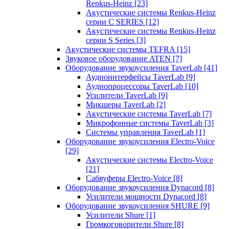
Renkus-Heinz
[23]
Акустические системы Renkus-Heinz
серии C SERIES
[12]
Акустические системы Renkus-Heinz
серии S Series
[3]
Акустические системы TEFRA
[15]
Звуковое оборудование ATEN
[7]
Оборудование звукоусиления TaverLab
[41]
Аудиоинтерфейсы TaverLab
[9]
Аудиопроцессоры TaverLab
[10]
Усилители TaverLab
[9]
Микшеры TaverLab
[2]
Акустические системы TaverLab
[7]
Микрофонные системы TaverLab
[3]
Системы управления TaverLab
[1]
Оборудование звукоусиления Electro-Voice
[29]
Акустические системы Electro-Voice
[21]
Сабвуферы Electro-Voice
[8]
Оборудование звукоусиления Dynacord
[8]
Усилители мощности Dynacord
[8]
Оборудование звукоусиления SHURE
[9]
Усилители Shure
[1]
Громкоговорители Shure
[8]