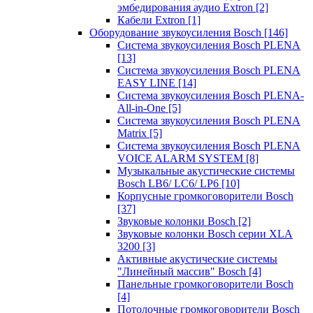
эмбедирования аудио Extron
[2]
Кабели Extron
[1]
Оборудование звукоусиления Bosch
[146]
Система звукоусиления Bosch PLENA
[13]
Система звукоусиления Bosch PLENA
EASY LINE
[14]
Система звукоусиления Bosch PLENA-
All-in-One
[5]
Система звукоусиления Bosch PLENA
Matrix
[5]
Система звукоусиления Bosch PLENA
VOICE ALARM SYSTEM
[8]
Музыкальные акустические системы
Bosch LB6/ LC6/ LP6
[10]
Корпусные громкоговорители Bosch
[37]
Звуковые колонки Bosch
[2]
Звуковые колонки Bosch серии XLA
3200
[3]
Активные акустические системы
"Линейный массив" Bosch
[4]
Панельные громкоговорители Bosch
[4]
Потолочные громкоговорители Bosch