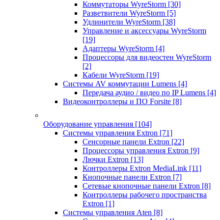
Коммутаторы WyreStorm
[30]
Разветвители WyreStorm
[5]
Удлинители WyreStorm
[38]
Управление и аксессуары WyreStorm
[19]
Адаптеры WyreStorm
[4]
Процессоры для видеостен WyreStorm
[2]
Кабели WyreStorm
[19]
Системы AV коммутации Lumens
[4]
Передача аудио / видео по IP Lumens
[4]
Видеоконтроллеры и ПО Forsite
[8]
Оборудование управления
[104]
Системы управления Extron
[71]
Сенсорные панели Extron
[22]
Процессоры управления Extron
[9]
Лючки Extron
[13]
Контроллеры Extron MediaLink
[11]
Кнопочные панели Extron
[7]
Сетевые кнопочные панели Extron
[8]
Контроллеры рабочего пространства
Extron
[1]
Системы управления Aten
[8]