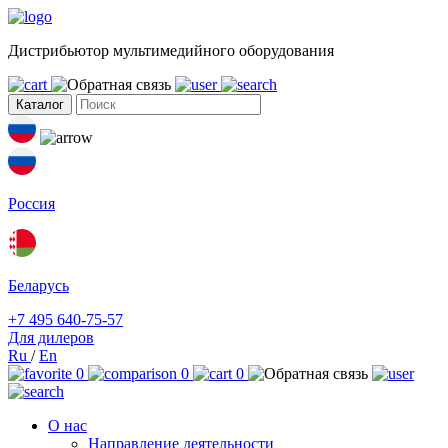
Дистрибьютор мультимедийного оборудования
Каталог
Россия
Беларусь
+7 495 640-75-57
Для дилеров
Ru
/
En
0
0
0
О нас
Направление деятельности