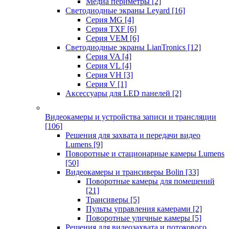
Медиа периметры
[2]
Светодиодные экраны Leyard
[16]
Серия MG
[4]
Серия TXF
[6]
Серия VEM
[6]
Светодиодные экраны LianTronics
[12]
Серия VA
[4]
Серия VL
[4]
Серия VH
[3]
Серия V
[1]
Аксессуары для LED панелей
[2]
Видеокамеры и устройства записи и трансляции
[106]
Решения для захвата и передачи видео
Lumens
[9]
Поворотные и стационарные камеры Lumens
[50]
Видеокамеры и трансиверы Bolin
[33]
Поворотные камеры для помещений
[21]
Трансиверы
[5]
Пульты управления камерами
[2]
Поворотные уличные камеры
[5]
Решения для видеозахвата и потокового