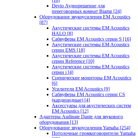
[16]
Devio Аудиорешение для
переговорных комнат Biamp
[24]
Оборудование звукоусиления EM Acoustics
[87]
Акустические системы EM Acoustics
HALO
[8]
Сабвуферы EM Acoustics серии S
[16]
Акустические системы EM Acoustics
серии EMS
[18]
Акустические системы EM Acoustics
серии Reference
[10]
Акустические системы EM Acoustics
серии i
[4]
Сценические мониторы EM Acoustics
[6]
Усилители EM Acoustics
[9]
Сабвуферы EM Acoustics серии CS
(кардиоидные)
[4]
Аксессуары для акустических систем
EM Acoustics
[12]
Адаптеры Audinate Dante для звукового
оборудования
[13]
Оборудование звукоусиления Yamaha
[254]
Потолочные громкоговорители Yamaha