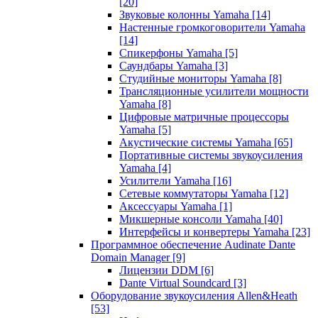
[20]
Звуковые колонны Yamaha
[14]
Настенные громкоговорители Yamaha
[14]
Спикерфоны Yamaha
[5]
Саундбары Yamaha
[3]
Студийные мониторы Yamaha
[8]
Трансляционные усилители мощности
Yamaha
[8]
Цифровые матричные процессоры
Yamaha
[5]
Акустические системы Yamaha
[65]
Портативные системы звукоусиления
Yamaha
[4]
Усилители Yamaha
[16]
Сетевые коммутаторы Yamaha
[12]
Аксессуары Yamaha
[1]
Микшерные консоли Yamaha
[40]
Интерфейсы и конвертеры Yamaha
[23]
Программное обеспечение Audinate Dante
Domain Manager
[9]
Лицензии DDM
[6]
Dante Virtual Soundcard
[3]
Оборудование звукоусиления Allen&Heath
[53]