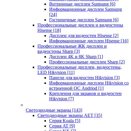
Витринные дисплеи Sumsung
[6]
Информационные дисплеи Samsung
[24]
Гостиничные дисплеи Samsung
[6]
Профессиональные дисплеи и видеостены
Hisense
[18]
Дисплеи для видеостен Hisense
[2]
Информационные дисплеи Hisense
[16]
Профессиональные ЖК дисплеи и
видеостены Sharp
[3]
Дисплеи 4K и 8K Sharp
[1]
Профессиональные дисплеи Sharp
[2]
Профессиональные дисплеи, видеостены,
LED Hikvision
[11]
Панели для видеостен Hikvision
[3]
Информационные дисплеи Hikvision со
встроенной ОС Andriod
[1]
Крепления для экранов и видеостен
Hikvision
[7]
Светодиодные экраны
[143]
Светодиодные экраны AET
[35]
Cерия Koala
[5]
Серия AT
[9]