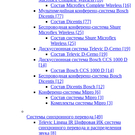
Состав Microflex Complete Wireless
[16]
Мультимедийная конференц-система Bosch
Dicentis
[77]
Состав Dicentis
[77]
Беспроводная конференц-система Shure
Microflex Wireless
[25]
Состав системы Shure Microflex
Wireless
[25]
Дискуссионная система Televic D-Cerno
[19]
Состав Televic D-Cerno
[19]
Дискуссионная система Bosch CCS 1000 D
[14]
Состав Bosch CCS 1000 D
[14]
Беспроводная конференц-система Bosch
Dicentis
[12]
Состав Dicentis Bosch
[12]
Конференц-системы Mipro
[6]
Состав системы Mipro
[3]
Комплекты системы Mipro
[3]
Системы синхронного перевода
[49]
Televic Lingua IR Цифровая ИК система
синхронного перевода и распределения
звука
[8]