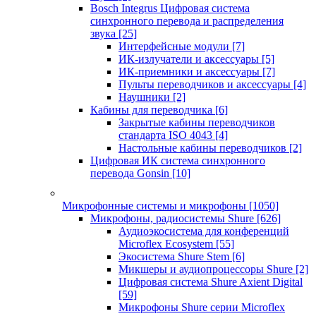
Bosch Integrus Цифровая система
синхронного перевода и распределения
звука
[25]
Интерфейсные модули
[7]
ИК-излучатели и аксессуары
[5]
ИК-приемники и аксессуары
[7]
Пульты переводчиков и аксессуары
[4]
Наушники
[2]
Кабины для переводчика
[6]
Закрытые кабины переводчиков
стандарта ISO 4043
[4]
Настольные кабины переводчиков
[2]
Цифровая ИК система синхронного
перевода Gonsin
[10]
Микрофонные системы и микрофоны
[1050]
Микрофоны, радиосистемы Shure
[626]
Аудиоэкосистема для конференций
Microflex Ecosystem
[55]
Экосистема Shure Stem
[6]
Микшеры и аудиопроцессоры Shure
[2]
Цифровая система Shure Axient Digital
[59]
Микрофоны Shure серии Microflex