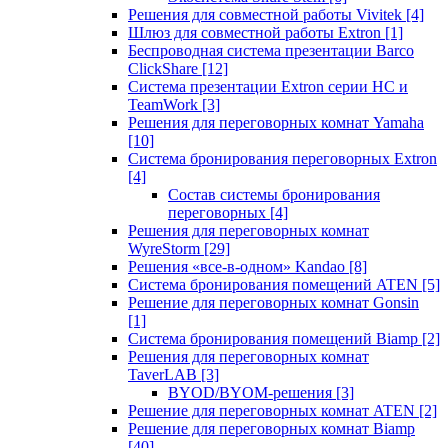
Решения для совместной работы Vivitek
[4]
Шлюз для совместной работы Extron
[1]
Беспроводная система презентации Barco
ClickShare
[12]
Система презентации Extron серии HC и
TeamWork
[3]
Решения для переговорных комнат Yamaha
[10]
Система бронирования переговорных Extron
[4]
Состав системы бронирования
переговорных
[4]
Решения для переговорных комнат
WyreStorm
[29]
Решения «все-в-одном» Kandao
[8]
Система бронирования помещений ATEN
[5]
Решение для переговорных комнат Gonsin
[1]
Система бронирования помещений Biamp
[2]
Решения для переговорных комнат
TaverLAB
[3]
BYOD/BYOM-решения
[3]
Решение для переговорных комнат ATEN
[2]
Решение для переговорных комнат Biamp
[40]