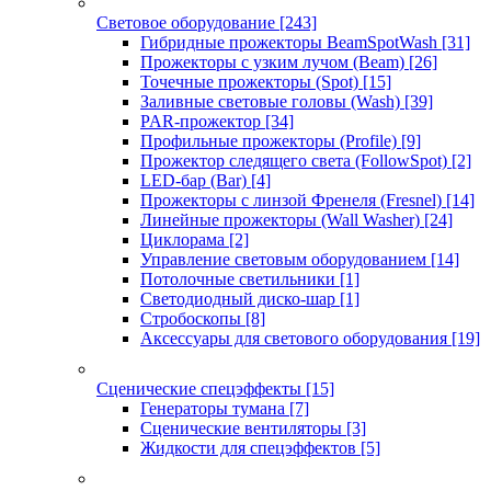
Световое оборудование
[243]
Гибридные прожекторы BeamSpotWash
[31]
Прожекторы с узким лучом (Beam)
[26]
Точечные прожекторы (Spot)
[15]
Заливные световые головы (Wash)
[39]
PAR-прожектор
[34]
Профильные прожекторы (Profile)
[9]
Прожектор следящего света (FollowSpot)
[2]
LED-бар (Bar)
[4]
Прожекторы с линзой Френеля (Fresnel)
[14]
Линейные прожекторы (Wall Washer)
[24]
Циклорама
[2]
Управление световым оборудованием
[14]
Потолочные светильники
[1]
Светодиодный диско-шар
[1]
Стробоскопы
[8]
Аксессуары для светового оборудования
[19]
Сценические спецэффекты
[15]
Генераторы тумана
[7]
Сценические вентиляторы
[3]
Жидкости для спецэффектов
[5]