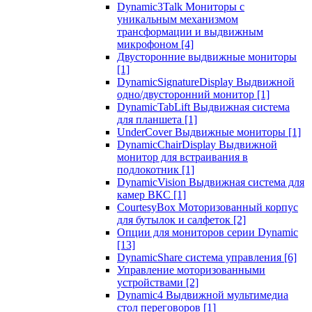
Dynamic3Talk Мониторы с
уникальным механизмом
трансформации и выдвижным
микрофоном
[4]
Двусторонние выдвижные мониторы
[1]
DynamicSignatureDisplay Выдвижной
одно/двусторонний монитор
[1]
DynamicTabLift Выдвижная система
для планшета
[1]
UnderCover Выдвижные мониторы
[1]
DynamicChairDisplay Выдвижной
монитор для встраивания в
подлокотник
[1]
DynamicVision Выдвижная система для
камер ВКС
[1]
CourtesyBox Моторизованный корпус
для бутылок и салфеток
[2]
Опции для мониторов серии Dynamic
[13]
DynamicShare система управления
[6]
Управление моторизованными
устройствами
[2]
Dynamic4 Выдвижной мультимедиа
стол переговоров
[1]