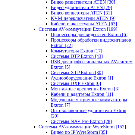
Видео разветвители ATEN
[30]
Видео удлинители ATEN
[79]
Видео конвертеры ATEN
[31]
KVM-переключатели ATEN
[9]
Кабели и аксессуары ATEN
[63]
Системы AV-коммутации Extron
[199]
Процессоры для видеостен Extron
[6]
Процессоры обработки видеосигналов
Extron
[22]
Коммутаторы Extron
[17]
Системы DTP Extron
[43]
USB для профессиональных AV-систем
Extron
[5]
Системы XTP Extron
[30]
Аудиооборудование Extron
[1]
Системы DXP Extron
[6]
Монтажные крепления Extron
[3]
Кабели и адаптеры Extron
[11]
Модульные матричные коммутаторы
Extron
[7]
Оптоволоконные удлинители Extron
[20]
Системы NAV Pro Extron
[28]
Системы AV-коммутации WyreStorm
[152]
Видео по IP WyreStorm
[35]