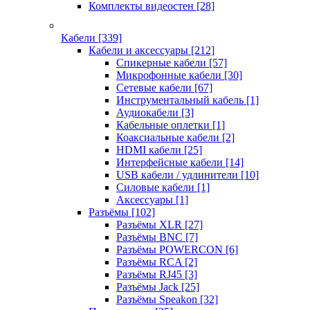
Комплекты видеостен
[28]
Кабели
[339]
Кабели и аксессуары
[212]
Спикерные кабели
[57]
Микрофонные кабели
[30]
Сетевые кабели
[67]
Инструментальный кабель
[1]
Аудиокабели
[3]
Кабельные оплетки
[1]
Коаксиальные кабели
[2]
HDMI кабели
[25]
Интерфейсные кабели
[14]
USB кабели / удлинители
[10]
Силовые кабели
[1]
Аксессуары
[1]
Разъёмы
[102]
Разъёмы XLR
[27]
Разъёмы BNC
[7]
Разъёмы POWERCON
[6]
Разъёмы RCA
[2]
Разъёмы RJ45
[3]
Разъёмы Jack
[25]
Разъёмы Speakon
[32]