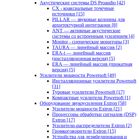
Акустические системы DS Proaudio
[42]
CX - коаксиальные точечные
источники
[15]
PILLAR — звуковые колонны для
архитектурной интеграции
[8]
ANT — активные акустические
системы со встроенным усилением
[4]
Monitor - сценические мониторы
[3]
TAURA — линейный массив
[2]
ERA-i — линейный массив
(инсталляционная версия)
[5]
ERA — линейный массив (прокатная
версия)
[5]
Усилители мощности Powersoft
[49]
Инсталляционные усилители Powersoft
[31]
Туровые усилители Powersoft
[17]
Компактные усилители Powersoft
[1]
Оборудование звукоусиления Extron
[58]
Усилители мощности Extron
[21]
Процессоры обработки сигналов (DSP)
Extron
[17]
Усилители-распределители Extron
[2]
Громкоговорители Extron
[15]
Устройства для деэмбедирования и