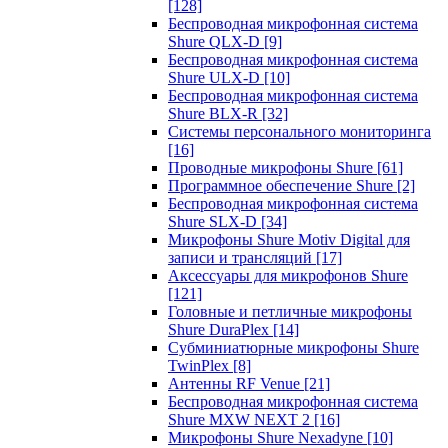
[128]
Беспроводная микрофонная система
Shure QLX-D
[9]
Беспроводная микрофонная система
Shure ULX-D
[10]
Беспроводная микрофонная система
Shure BLX-R
[32]
Системы персонального мониторинга
[16]
Проводные микрофоны Shure
[61]
Программное обеспечение Shure
[2]
Беспроводная микрофонная система
Shure SLX-D
[34]
Микрофоны Shure Motiv Digital для
записи и трансляций
[17]
Аксессуары для микрофонов Shure
[121]
Головные и петличные микрофоны
Shure DuraPlex
[14]
Субминиатюрные микрофоны Shure
TwinPlex
[8]
Антенны RF Venue
[21]
Беспроводная микрофонная система
Shure MXW NEXT 2
[16]
Микрофоны Shure Nexadyne
[10]