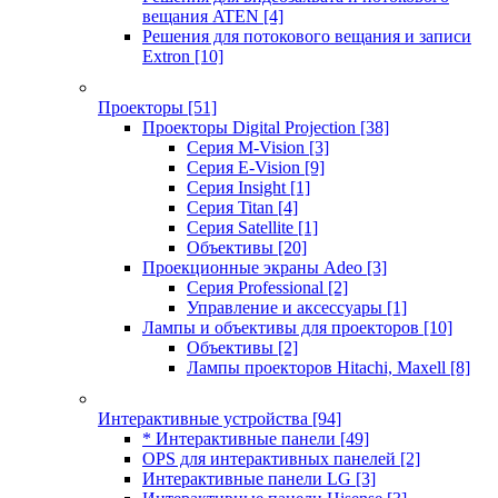
вещания ATEN
[4]
Решения для потокового вещания и записи
Extron
[10]
Проекторы
[51]
Проекторы Digital Projection
[38]
Серия M-Vision
[3]
Серия E-Vision
[9]
Серия Insight
[1]
Серия Titan
[4]
Серия Satellite
[1]
Объективы
[20]
Проекционные экраны Adeo
[3]
Серия Professional
[2]
Управление и аксессуары
[1]
Лампы и объективы для проекторов
[10]
Объективы
[2]
Лампы проекторов Hitachi, Maxell
[8]
Интерактивные устройства
[94]
* Интерактивные панели
[49]
OPS для интерактивных панелей
[2]
Интерактивные панели LG
[3]