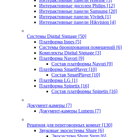
Интерактивные панели Hisense
[3]
Интерактивные дисплеи Philips
[12]
Интерактивные панели Samsung
[20]
Интерактивные панели Vivitek
[1]
Интерактивные панели Hikvision
[4]
Системы Digital Signage
[50]
Платформа Innes
[5]
Системы бронирования помещений
[6]
Комплекты Digital Signage
[3]
Платформа Navori
[9]
Состав платформы Navori
[9]
Платформа SmartPlayer
[10]
Состав SmartPlayer
[10]
Платформа LG
[1]
Платформа Spinetix
[16]
Состав платформы Spinetix
[16]
Документ-камеры
[7]
Документ-камеры Lumens
[7]
Решения для переговорных комнат
[130]
Звуковые экосистемы Shure
[6]
Экосистема Shure Stem
[6]