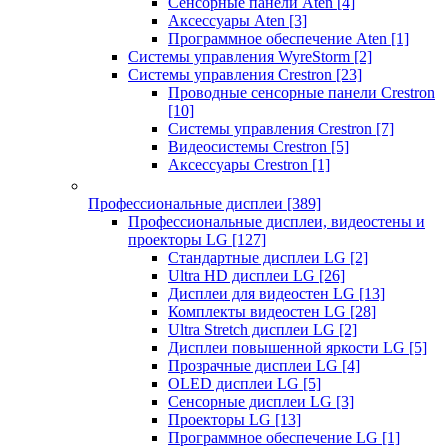
Сенсорные панели Aten
[4]
Аксессуары Aten
[3]
Программное обеспечение Aten
[1]
Системы управления WyreStorm
[2]
Системы управления Crestron
[23]
Проводные сенсорные панели Crestron
[10]
Системы управления Crestron
[7]
Видеосистемы Crestron
[5]
Аксессуары Crestron
[1]
Профессиональные дисплеи
[389]
Профессиональные дисплеи, видеостены и
проекторы LG
[127]
Стандартные дисплеи LG
[2]
Ultra HD дисплеи LG
[26]
Дисплеи для видеостен LG
[13]
Комплекты видеостен LG
[28]
Ultra Stretch дисплеи LG
[2]
Дисплеи повышенной яркости LG
[5]
Прозрачные дисплеи LG
[4]
OLED дисплеи LG
[5]
Сенсорные дисплеи LG
[3]
Проекторы LG
[13]
Программное обеспечение LG
[1]