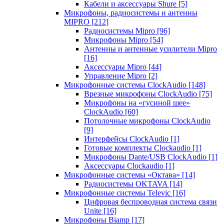
Кабели и аксессуары Shure
[5]
Микрофоны, радиосистемы и антенны
MIPRO
[212]
Радиосистемы Mipro
[96]
Микрофоны Mipro
[54]
Антенны и антенные усилители Mipro
[16]
Аксессуары Mipro
[44]
Управление Mipro
[2]
Микрофонные системы ClockAudio
[148]
Врезные микрофоны ClockAudio
[75]
Микрофоны на «гусиной шее»
ClockAudio
[60]
Потолочные микрофоны ClockAudio
[9]
Интерфейсы ClockAudio
[1]
Готовые комплекты Clockaudio
[1]
Микрофоны Dante/USB ClockAudio
[1]
Аксессуары Clockaudio
[1]
Микрофонные системы «Октава»
[14]
Радиосистемы OKTAVA
[14]
Микрофонные системы Televic
[16]
Цифровая беспроводная система связи
Unite
[16]
Микрофоны Biamp
[17]