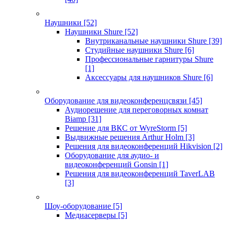
Наушники
[52]
Наушники Shure
[52]
Внутриканальные наушники Shure
[39]
Студийные наушники Shure
[6]
Профессиональные гарнитуры Shure
[1]
Аксессуары для наушников Shure
[6]
Оборудование для видеоконференцсвязи
[45]
Аудиорешение для переговорных комнат
Biamp
[31]
Решение для ВКС от WyreStorm
[5]
Выдвижные решения Arthur Holm
[3]
Решения для видеоконференций Hikvision
[2]
Оборудование для аудио- и
видеоконференций Gonsin
[1]
Решения для видеоконференций TaverLAB
[3]
Шоу-оборудование
[5]
Медиасерверы
[5]