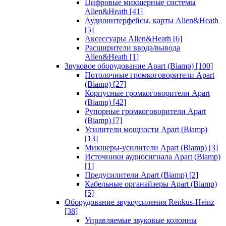
Цифровые микшерные системы
Allen&Heath
[41]
Аудиоинтерфейсы, карты Allen&Heath
[5]
Аксессуары Allen&Heath
[6]
Расширители ввода/вывода
Allen&Heath
[1]
Звуковое оборудование Apart (Biamp)
[100]
Потолочные громкоговорители Apart
(Biamp)
[27]
Корпусные громкоговорители Apart
(Biamp)
[42]
Рупорные громкоговорители Apart
(Biamp)
[7]
Усилители мощности Apart (Biamp)
[13]
Микшеры-усилители Apart (Biamp)
[3]
Источники аудиосигнала Apart (Biamp)
[1]
Предусилители Apart (Biamp)
[2]
Кабельные органайзеры Apart (Biamp)
[5]
Оборудование звукоусиления Renkus-Heinz
[38]
Управляемые звуковые колонны