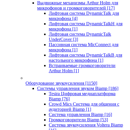
Выдвижные механизмы Arthur Holm для
микрофонов и громкоговорителей
[17]
Лифтовая система DynamicTalk для
микрофона
[4]
Лифтовая система DynamicTalkH для
микрофона
[1]
Лифтовая система DynamicTalk
UnderCover
[3]
Пассивная система MicConnect для
микрофона
[1]
Лифтовая система DynamicTalkB для
настольного микрофона
[1]
Встраиваемые громкоговорители
Arthur Holm
[1]
Оборудование звукоусиления
[1150]
Системы управления звуком Biamp
[186]
Tesira Цифровая медиаплатформа
Biamp
[76]
Crowd Mics Система для общения с
аудиторией Biamp
[1]
Система управления Biamp
[16]
Громкоговорители Biamp
[53]
Система звукоусиления Voltera Biamp