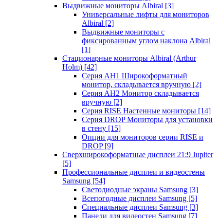
Выдвижные мониторы Albiral
[3]
Универсальные лифты для мониторов
Albiral
[2]
Выдвижные мониторы с
фиксированным углом наклона Albiral
[1]
Стационарные мониторы Albiral (Arthur
Holm)
[42]
Серия AH1 Широкоформатный
монитор, складывается вручную
[2]
Серия AH2 Монитор складывается
вручную
[2]
Серия RISE Настенные мониторы
[14]
Серия DROP Мониторы для установки
в стену
[15]
Опции для мониторов серии RISE и
DROP
[9]
Сверхширокоформатные дисплеи 21:9 Jupiter
[5]
Профессиональные дисплеи и видеостены
Samsung
[54]
Светодиодные экраны Samsung
[3]
Всепогодные дисплеи Samsung
[5]
Специальные дисплеи Samsung
[3]
Панели для видеостен Samsung
[7]