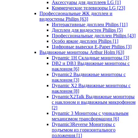
Аксессуары для дисплеев LG
[1]
Коммерческие телевизоры LG
[23]
Профессиональные ЖК дисплеи и
видеостены Philips
[63]
Интерактивные дисплеи Philips
[11]
Дисплеи для видеостен Philips
[5]
Профессиональные дисплеи Philips
[43]
Особо яркие дисплеи Philips
[1]
Цифровые вывески E-Paper Philips
[3]
Выдвижные мониторы Arthur Holm
[63]
Dynamic 1Н Складные мониторы
[3]
DB2 и DB3 Выдвижные мониторы с
наклоном
[6]
Dynamic2 Выдвижные мониторы с
наклоном
[3]
Dynamic X2 Выдвижные мониторы с
наклоном
[8]
DynamicX2Talk Выдвижные мониторы
с наклоном и выдвижным микрофоном
[2]
Dynamic 3 Мониторы с уникальным
механизмом трансформации
[6]
Dynamic3Reverse Мониторы с
подъемом из горизонтального
положения
[1]