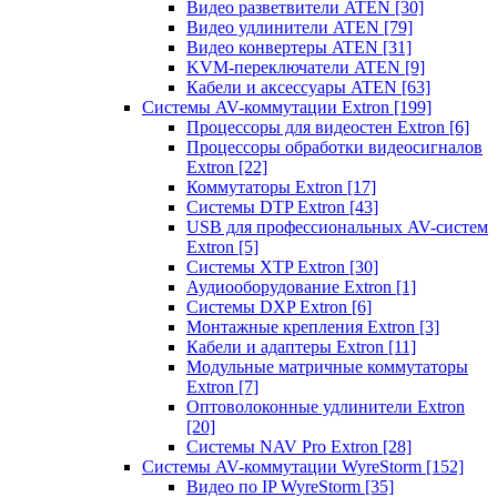
Видео разветвители ATEN
[30]
Видео удлинители ATEN
[79]
Видео конвертеры ATEN
[31]
KVM-переключатели ATEN
[9]
Кабели и аксессуары ATEN
[63]
Системы AV-коммутации Extron
[199]
Процессоры для видеостен Extron
[6]
Процессоры обработки видеосигналов
Extron
[22]
Коммутаторы Extron
[17]
Системы DTP Extron
[43]
USB для профессиональных AV-систем
Extron
[5]
Системы XTP Extron
[30]
Аудиооборудование Extron
[1]
Системы DXP Extron
[6]
Монтажные крепления Extron
[3]
Кабели и адаптеры Extron
[11]
Модульные матричные коммутаторы
Extron
[7]
Оптоволоконные удлинители Extron
[20]
Системы NAV Pro Extron
[28]
Системы AV-коммутации WyreStorm
[152]
Видео по IP WyreStorm
[35]