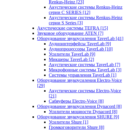
Renkus-Heinz
[23]
Акустические системы Renkus-Heinz
серии C SERIES
[12]
Акустические системы Renkus-Heinz
серии S Series
[3]
Акустические системы TEFRA
[15]
Звуковое оборудование ATEN
[7]
Оборудование звукоусиления TaverLab
[41]
Аудиоинтерфейсы TaverLab
[9]
Аудиопроцессоры TaverLab
[10]
Усилители TaverLab
[9]
Микшеры TaverLab
[2]
Акустические системы TaverLab
[7]
Микрофонные системы TaverLab
[3]
Системы управления TaverLab
[1]
Оборудование звукоусиления Electro-Voice
[29]
Акустические системы Electro-Voice
[21]
Сабвуферы Electro-Voice
[8]
Оборудование звукоусиления Dynacord
[8]
Усилители мощности Dynacord
[8]
Оборудование звукоусиления SHURE
[9]
Усилители Shure
[1]
Громкоговорители Shure
[8]