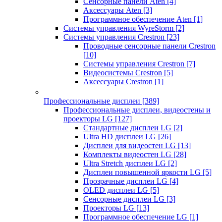
Сенсорные панели Aten
[4]
Аксессуары Aten
[3]
Программное обеспечение Aten
[1]
Системы управления WyreStorm
[2]
Системы управления Crestron
[23]
Проводные сенсорные панели Crestron
[10]
Системы управления Crestron
[7]
Видеосистемы Crestron
[5]
Аксессуары Crestron
[1]
Профессиональные дисплеи
[389]
Профессиональные дисплеи, видеостены и
проекторы LG
[127]
Стандартные дисплеи LG
[2]
Ultra HD дисплеи LG
[26]
Дисплеи для видеостен LG
[13]
Комплекты видеостен LG
[28]
Ultra Stretch дисплеи LG
[2]
Дисплеи повышенной яркости LG
[5]
Прозрачные дисплеи LG
[4]
OLED дисплеи LG
[5]
Сенсорные дисплеи LG
[3]
Проекторы LG
[13]
Программное обеспечение LG
[1]