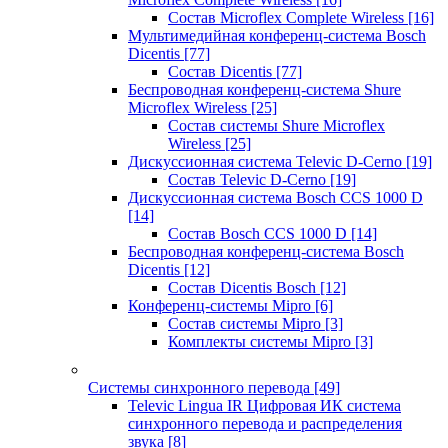
Состав Microflex Complete Wireless
[16]
Мультимедийная конференц-система Bosch
Dicentis
[77]
Состав Dicentis
[77]
Беспроводная конференц-система Shure
Microflex Wireless
[25]
Состав системы Shure Microflex
Wireless
[25]
Дискуссионная система Televic D-Cerno
[19]
Состав Televic D-Cerno
[19]
Дискуссионная система Bosch CCS 1000 D
[14]
Состав Bosch CCS 1000 D
[14]
Беспроводная конференц-система Bosch
Dicentis
[12]
Состав Dicentis Bosch
[12]
Конференц-системы Mipro
[6]
Состав системы Mipro
[3]
Комплекты системы Mipro
[3]
Системы синхронного перевода
[49]
Televic Lingua IR Цифровая ИК система
синхронного перевода и распределения
звука
[8]