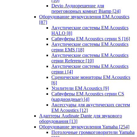
[16]
Devio Аудиорешение для
переговорных комнат Biamp
[24]
Оборудование звукоусиления EM Acoustics
[87]
Акустические системы EM Acoustics
HALO
[8]
Сабвуферы EM Acoustics серии S
[16]
Акустические системы EM Acoustics
серии EMS
[18]
Акустические системы EM Acoustics
серии Reference
[10]
Акустические системы EM Acoustics
серии i
[4]
Сценические мониторы EM Acoustics
[6]
Усилители EM Acoustics
[9]
Сабвуферы EM Acoustics серии CS
(кардиоидные)
[4]
Аксессуары для акустических систем
EM Acoustics
[12]
Адаптеры Audinate Dante для звукового
оборудования
[13]
Оборудование звукоусиления Yamaha
[254]
Потолочные громкоговорители Yamaha