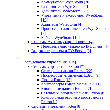
Коммутаторы WyreStorm
[30]
Разветвители WyreStorm
[5]
Удлинители WyreStorm
[38]
Управление и аксессуары WyreStorm
[19]
Адаптеры WyreStorm
[4]
Процессоры для видеостен WyreStorm
[2]
Кабели WyreStorm
[19]
Системы AV коммутации Lumens
[4]
Передача аудио / видео по IP Lumens
[4]
Видеоконтроллеры и ПО Forsite
[8]
Оборудование управления
[104]
Системы управления Extron
[71]
Сенсорные панели Extron
[22]
Процессоры управления Extron
[9]
Лючки Extron
[13]
Контроллеры Extron MediaLink
[11]
Кнопочные панели Extron
[7]
Сетевые кнопочные панели Extron
[8]
Контроллеры рабочего пространства
Extron
[1]
Системы управления Aten
[8]