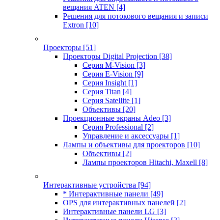
вещания ATEN
[4]
Решения для потокового вещания и записи
Extron
[10]
Проекторы
[51]
Проекторы Digital Projection
[38]
Серия M-Vision
[3]
Серия E-Vision
[9]
Серия Insight
[1]
Серия Titan
[4]
Серия Satellite
[1]
Объективы
[20]
Проекционные экраны Adeo
[3]
Серия Professional
[2]
Управление и аксессуары
[1]
Лампы и объективы для проекторов
[10]
Объективы
[2]
Лампы проекторов Hitachi, Maxell
[8]
Интерактивные устройства
[94]
* Интерактивные панели
[49]
OPS для интерактивных панелей
[2]
Интерактивные панели LG
[3]