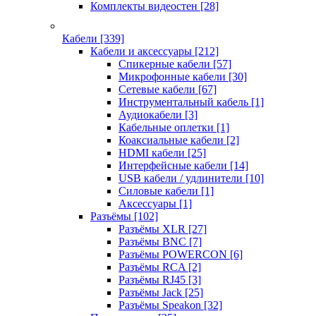
Комплекты видеостен
[28]
Кабели
[339]
Кабели и аксессуары
[212]
Спикерные кабели
[57]
Микрофонные кабели
[30]
Сетевые кабели
[67]
Инструментальный кабель
[1]
Аудиокабели
[3]
Кабельные оплетки
[1]
Коаксиальные кабели
[2]
HDMI кабели
[25]
Интерфейсные кабели
[14]
USB кабели / удлинители
[10]
Силовые кабели
[1]
Аксессуары
[1]
Разъёмы
[102]
Разъёмы XLR
[27]
Разъёмы BNC
[7]
Разъёмы POWERCON
[6]
Разъёмы RCA
[2]
Разъёмы RJ45
[3]
Разъёмы Jack
[25]
Разъёмы Speakon
[32]