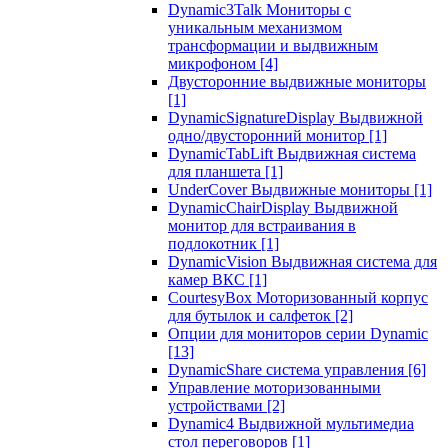
Dynamic3Talk Мониторы с
уникальным механизмом
трансформации и выдвижным
микрофоном
[4]
Двусторонние выдвижные мониторы
[1]
DynamicSignatureDisplay Выдвижной
одно/двусторонний монитор
[1]
DynamicTabLift Выдвижная система
для планшета
[1]
UnderCover Выдвижные мониторы
[1]
DynamicChairDisplay Выдвижной
монитор для встраивания в
подлокотник
[1]
DynamicVision Выдвижная система для
камер ВКС
[1]
CourtesyBox Моторизованный корпус
для бутылок и салфеток
[2]
Опции для мониторов серии Dynamic
[13]
DynamicShare система управления
[6]
Управление моторизованными
устройствами
[2]
Dynamic4 Выдвижной мультимедиа
стол переговоров
[1]