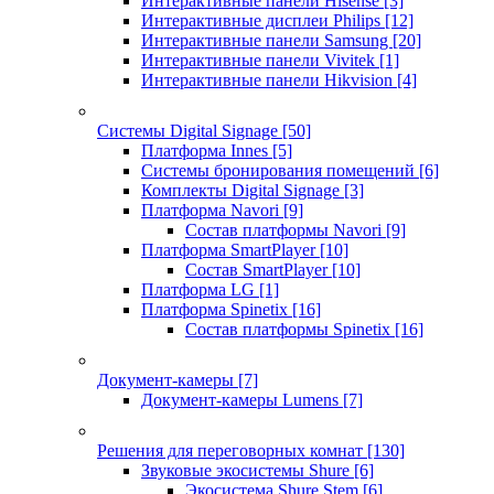
Интерактивные панели Hisense
[3]
Интерактивные дисплеи Philips
[12]
Интерактивные панели Samsung
[20]
Интерактивные панели Vivitek
[1]
Интерактивные панели Hikvision
[4]
Системы Digital Signage
[50]
Платформа Innes
[5]
Системы бронирования помещений
[6]
Комплекты Digital Signage
[3]
Платформа Navori
[9]
Состав платформы Navori
[9]
Платформа SmartPlayer
[10]
Состав SmartPlayer
[10]
Платформа LG
[1]
Платформа Spinetix
[16]
Состав платформы Spinetix
[16]
Документ-камеры
[7]
Документ-камеры Lumens
[7]
Решения для переговорных комнат
[130]
Звуковые экосистемы Shure
[6]
Экосистема Shure Stem
[6]