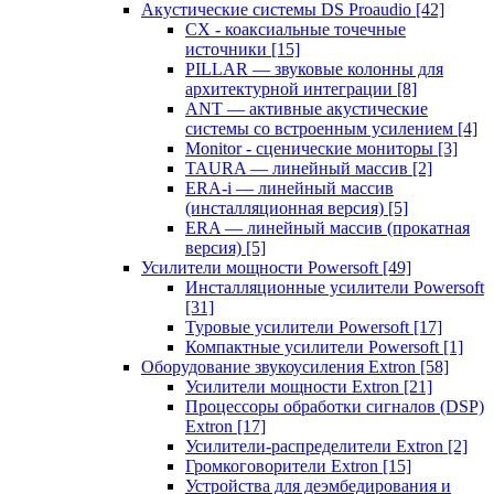
Акустические системы DS Proaudio
[42]
CX - коаксиальные точечные
источники
[15]
PILLAR — звуковые колонны для
архитектурной интеграции
[8]
ANT — активные акустические
системы со встроенным усилением
[4]
Monitor - сценические мониторы
[3]
TAURA — линейный массив
[2]
ERA-i — линейный массив
(инсталляционная версия)
[5]
ERA — линейный массив (прокатная
версия)
[5]
Усилители мощности Powersoft
[49]
Инсталляционные усилители Powersoft
[31]
Туровые усилители Powersoft
[17]
Компактные усилители Powersoft
[1]
Оборудование звукоусиления Extron
[58]
Усилители мощности Extron
[21]
Процессоры обработки сигналов (DSP)
Extron
[17]
Усилители-распределители Extron
[2]
Громкоговорители Extron
[15]
Устройства для деэмбедирования и