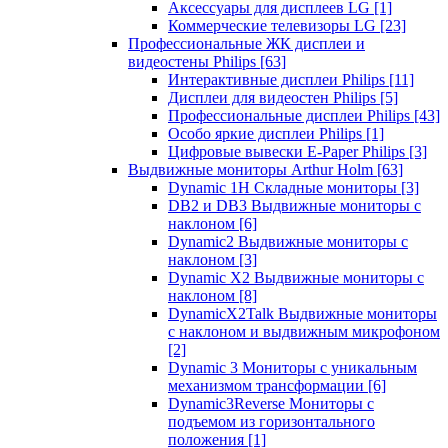
Аксессуары для дисплеев LG
[1]
Коммерческие телевизоры LG
[23]
Профессиональные ЖК дисплеи и
видеостены Philips
[63]
Интерактивные дисплеи Philips
[11]
Дисплеи для видеостен Philips
[5]
Профессиональные дисплеи Philips
[43]
Особо яркие дисплеи Philips
[1]
Цифровые вывески E-Paper Philips
[3]
Выдвижные мониторы Arthur Holm
[63]
Dynamic 1Н Складные мониторы
[3]
DB2 и DB3 Выдвижные мониторы с
наклоном
[6]
Dynamic2 Выдвижные мониторы с
наклоном
[3]
Dynamic X2 Выдвижные мониторы с
наклоном
[8]
DynamicX2Talk Выдвижные мониторы
с наклоном и выдвижным микрофоном
[2]
Dynamic 3 Мониторы с уникальным
механизмом трансформации
[6]
Dynamic3Reverse Мониторы с
подъемом из горизонтального
положения
[1]