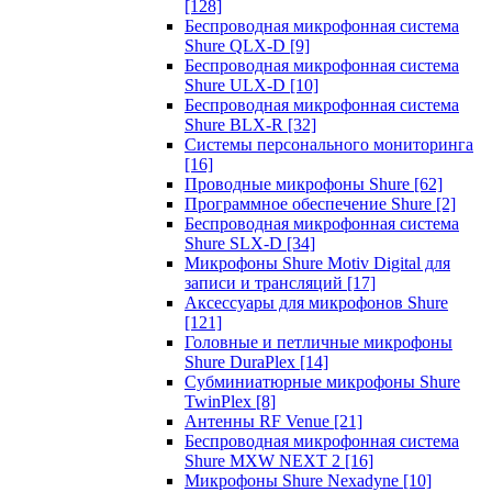
[128]
Беспроводная микрофонная система
Shure QLX-D
[9]
Беспроводная микрофонная система
Shure ULX-D
[10]
Беспроводная микрофонная система
Shure BLX-R
[32]
Системы персонального мониторинга
[16]
Проводные микрофоны Shure
[62]
Программное обеспечение Shure
[2]
Беспроводная микрофонная система
Shure SLX-D
[34]
Микрофоны Shure Motiv Digital для
записи и трансляций
[17]
Аксессуары для микрофонов Shure
[121]
Головные и петличные микрофоны
Shure DuraPlex
[14]
Субминиатюрные микрофоны Shure
TwinPlex
[8]
Антенны RF Venue
[21]
Беспроводная микрофонная система
Shure MXW NEXT 2
[16]
Микрофоны Shure Nexadyne
[10]