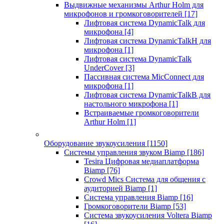
Выдвижные механизмы Arthur Holm для
микрофонов и громкоговорителей
[17]
Лифтовая система DynamicTalk для
микрофона
[4]
Лифтовая система DynamicTalkH для
микрофона
[1]
Лифтовая система DynamicTalk
UnderCover
[3]
Пассивная система MicConnect для
микрофона
[1]
Лифтовая система DynamicTalkB для
настольного микрофона
[1]
Встраиваемые громкоговорители
Arthur Holm
[1]
Оборудование звукоусиления
[1150]
Системы управления звуком Biamp
[186]
Tesira Цифровая медиаплатформа
Biamp
[76]
Crowd Mics Система для общения с
аудиторией Biamp
[1]
Система управления Biamp
[16]
Громкоговорители Biamp
[53]
Система звукоусиления Voltera Biamp