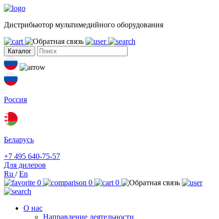
Дистрибьютор мультимедийного оборудования
Каталог
Россия
Беларусь
+7 495 640-75-57
Для дилеров
Ru
/
En
0
0
0
О нас
Направление деятельности