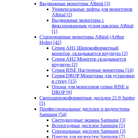
Выдвижные мониторы Albiral
[3]
Универсальные лифты для мониторов
Albiral
[2]
Выдвижные мониторы с
фиксированным углом наклона Albiral
[1]
Стационарные мониторы Albiral (Arthur
Holm)
[42]
Серия AH1 Широкоформатный
монитор, складывается вручную
[2]
Серия AH2 Монитор складывается
вручную
[2]
Серия RISE Настенные мониторы
[14]
Серия DROP Мониторы для установки
в стену
[15]
Опции для мониторов серии RISE и
DROP
[9]
Сверхширокоформатные дисплеи 21:9 Jupiter
[5]
Профессиональные дисплеи и видеостены
Samsung
[54]
Светодиодные экраны Samsung
[3]
Всепогодные дисплеи Samsung
[5]
Специальные дисплеи Samsung
[3]
Панели для видеостен Samsung
[7]