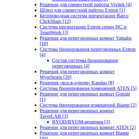
Решения для совместной работы Vivitek
[4]
Шлюз для совместной работы Extron
[1]
Беспроводная система презентации Barco
ClickShare
[12]
Система презентации Extron серии HC и
TeamWork
[3]
Решения для переговорных комнат Yamaha
[10]
Система бронирования переговорных Extron
[4]
Состав системы бронирования
переговорных
[4]
Решения для переговорных комнат
WyreStorm
[29]
Решения «все-в-одном» Kandao
[8]
Система бронирования помещений ATEN
[5]
Решение для переговорных комнат Gonsin
[1]
Система бронирования помещений Biamp
[2]
Решения для переговорных комнат
TaverLAB
[3]
BYOD/BYOM-решения
[3]
Решение для переговорных комнат ATEN
[2]
Решение для переговорных комнат Biamp
[40]