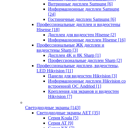
Витринные дисплеи Sumsung
[6]
Информационные дисплеи Samsung
[24]
Гостиничные дисплеи Samsung
[6]
Профессиональные дисплеи и видеостены
Hisense
[18]
Дисплеи для видеостен Hisense
[2]
Информационные дисплеи Hisense
[16]
Профессиональные ЖК дисплеи и
видеостены Sharp
[3]
Дисплеи 4K и 8K Sharp
[1]
Профессиональные дисплеи Sharp
[2]
Профессиональные дисплеи, видеостены,
LED Hikvision
[11]
Панели для видеостен Hikvision
[3]
Информационные дисплеи Hikvision со
встроенной ОС Andriod
[1]
Крепления для экранов и видеостен
Hikvision
[7]
Светодиодные экраны
[143]
Светодиодные экраны AET
[35]
Cерия Koala
[5]
Серия AT
[9]