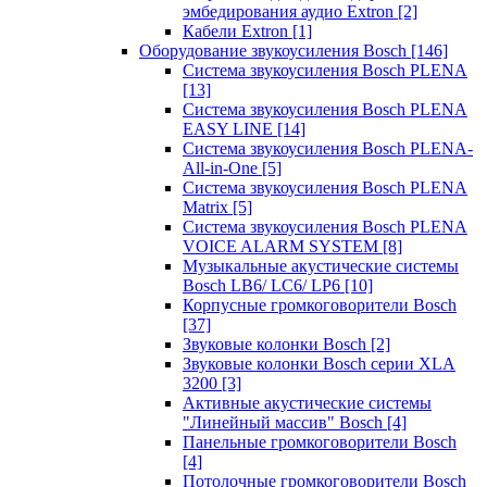
эмбедирования аудио Extron
[2]
Кабели Extron
[1]
Оборудование звукоусиления Bosch
[146]
Система звукоусиления Bosch PLENA
[13]
Система звукоусиления Bosch PLENA
EASY LINE
[14]
Система звукоусиления Bosch PLENA-
All-in-One
[5]
Система звукоусиления Bosch PLENA
Matrix
[5]
Система звукоусиления Bosch PLENA
VOICE ALARM SYSTEM
[8]
Музыкальные акустические системы
Bosch LB6/ LC6/ LP6
[10]
Корпусные громкоговорители Bosch
[37]
Звуковые колонки Bosch
[2]
Звуковые колонки Bosch серии XLA
3200
[3]
Активные акустические системы
"Линейный массив" Bosch
[4]
Панельные громкоговорители Bosch
[4]
Потолочные громкоговорители Bosch