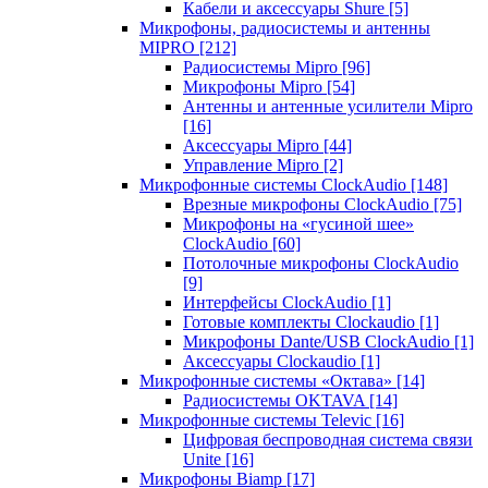
Кабели и аксессуары Shure
[5]
Микрофоны, радиосистемы и антенны
MIPRO
[212]
Радиосистемы Mipro
[96]
Микрофоны Mipro
[54]
Антенны и антенные усилители Mipro
[16]
Аксессуары Mipro
[44]
Управление Mipro
[2]
Микрофонные системы ClockAudio
[148]
Врезные микрофоны ClockAudio
[75]
Микрофоны на «гусиной шее»
ClockAudio
[60]
Потолочные микрофоны ClockAudio
[9]
Интерфейсы ClockAudio
[1]
Готовые комплекты Clockaudio
[1]
Микрофоны Dante/USB ClockAudio
[1]
Аксессуары Clockaudio
[1]
Микрофонные системы «Октава»
[14]
Радиосистемы OKTAVA
[14]
Микрофонные системы Televic
[16]
Цифровая беспроводная система связи
Unite
[16]
Микрофоны Biamp
[17]