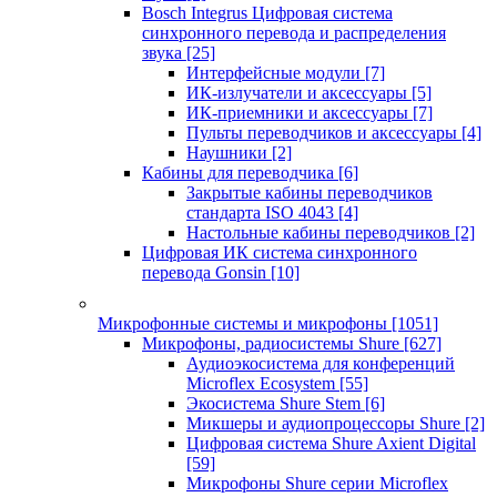
Bosch Integrus Цифровая система
синхронного перевода и распределения
звука
[25]
Интерфейсные модули
[7]
ИК-излучатели и аксессуары
[5]
ИК-приемники и аксессуары
[7]
Пульты переводчиков и аксессуары
[4]
Наушники
[2]
Кабины для переводчика
[6]
Закрытые кабины переводчиков
стандарта ISO 4043
[4]
Настольные кабины переводчиков
[2]
Цифровая ИК система синхронного
перевода Gonsin
[10]
Микрофонные системы и микрофоны
[1051]
Микрофоны, радиосистемы Shure
[627]
Аудиоэкосистема для конференций
Microflex Ecosystem
[55]
Экосистема Shure Stem
[6]
Микшеры и аудиопроцессоры Shure
[2]
Цифровая система Shure Axient Digital
[59]
Микрофоны Shure серии Microflex