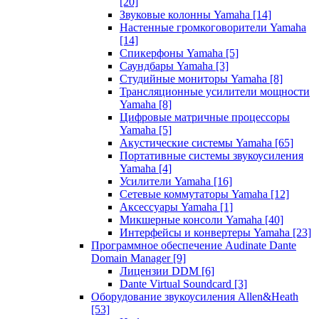
[20]
Звуковые колонны Yamaha
[14]
Настенные громкоговорители Yamaha
[14]
Спикерфоны Yamaha
[5]
Саундбары Yamaha
[3]
Студийные мониторы Yamaha
[8]
Трансляционные усилители мощности
Yamaha
[8]
Цифровые матричные процессоры
Yamaha
[5]
Акустические системы Yamaha
[65]
Портативные системы звукоусиления
Yamaha
[4]
Усилители Yamaha
[16]
Сетевые коммутаторы Yamaha
[12]
Аксессуары Yamaha
[1]
Микшерные консоли Yamaha
[40]
Интерфейсы и конвертеры Yamaha
[23]
Программное обеспечение Audinate Dante
Domain Manager
[9]
Лицензии DDM
[6]
Dante Virtual Soundcard
[3]
Оборудование звукоусиления Allen&Heath
[53]