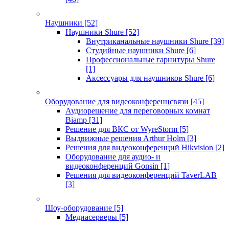
Наушники
[52]
Наушники Shure
[52]
Внутриканальные наушники Shure
[39]
Студийные наушники Shure
[6]
Профессиональные гарнитуры Shure
[1]
Аксессуары для наушников Shure
[6]
Оборудование для видеоконференцсвязи
[45]
Аудиорешение для переговорных комнат
Biamp
[31]
Решение для ВКС от WyreStorm
[5]
Выдвижные решения Arthur Holm
[3]
Решения для видеоконференций Hikvision
[2]
Оборудование для аудио- и
видеоконференций Gonsin
[1]
Решения для видеоконференций TaverLAB
[3]
Шоу-оборудование
[5]
Медиасерверы
[5]