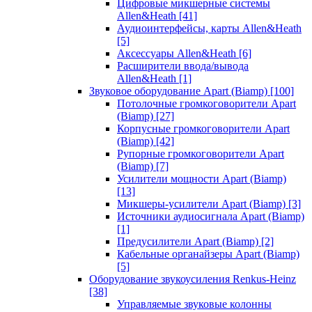
Цифровые микшерные системы
Allen&Heath
[41]
Аудиоинтерфейсы, карты Allen&Heath
[5]
Аксессуары Allen&Heath
[6]
Расширители ввода/вывода
Allen&Heath
[1]
Звуковое оборудование Apart (Biamp)
[100]
Потолочные громкоговорители Apart
(Biamp)
[27]
Корпусные громкоговорители Apart
(Biamp)
[42]
Рупорные громкоговорители Apart
(Biamp)
[7]
Усилители мощности Apart (Biamp)
[13]
Микшеры-усилители Apart (Biamp)
[3]
Источники аудиосигнала Apart (Biamp)
[1]
Предусилители Apart (Biamp)
[2]
Кабельные органайзеры Apart (Biamp)
[5]
Оборудование звукоусиления Renkus-Heinz
[38]
Управляемые звуковые колонны