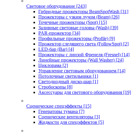
Световое оборудование
[243]
Гибридные прожекторы BeamSpotWash
[31]
Прожекторы с узким лучом (Beam)
[26]
Точечные прожекторы (Spot)
[15]
Заливные световые головы (Wash)
[39]
PAR-прожектор
[34]
Профильные прожекторы (Profile)
[9]
Прожектор следящего света (FollowSpot)
[2]
LED-бар (Bar)
[4]
Прожекторы с линзой Френеля (Fresnel)
[14]
Линейные прожекторы (Wall Washer)
[24]
Циклорама
[2]
Управление световым оборудованием
[14]
Потолочные светильники
[1]
Светодиодный диско-шар
[1]
Стробоскопы
[8]
Аксессуары для светового оборудования
[19]
Сценические спецэффекты
[15]
Генераторы тумана
[7]
Сценические вентиляторы
[3]
Жидкости для спецэффектов
[5]