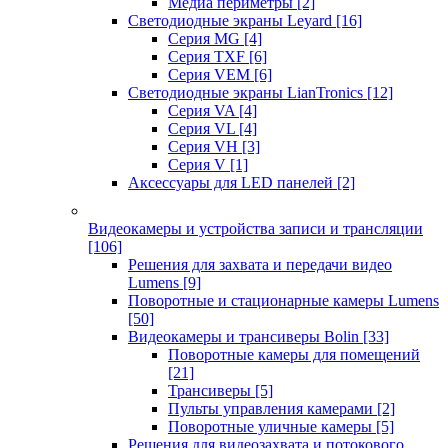
Медиа периметры
[2]
Светодиодные экраны Leyard
[16]
Серия MG
[4]
Серия TXF
[6]
Серия VEM
[6]
Светодиодные экраны LianTronics
[12]
Серия VA
[4]
Серия VL
[4]
Серия VH
[3]
Серия V
[1]
Аксессуары для LED панелей
[2]
Видеокамеры и устройства записи и трансляции
[106]
Решения для захвата и передачи видео
Lumens
[9]
Поворотные и стационарные камеры Lumens
[50]
Видеокамеры и трансиверы Bolin
[33]
Поворотные камеры для помещений
[21]
Трансиверы
[5]
Пульты управления камерами
[2]
Поворотные уличные камеры
[5]
Решения для видеозахвата и потокового