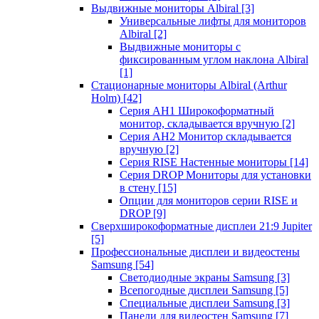
Выдвижные мониторы Albiral
[3]
Универсальные лифты для мониторов
Albiral
[2]
Выдвижные мониторы с
фиксированным углом наклона Albiral
[1]
Стационарные мониторы Albiral (Arthur
Holm)
[42]
Серия AH1 Широкоформатный
монитор, складывается вручную
[2]
Серия AH2 Монитор складывается
вручную
[2]
Серия RISE Настенные мониторы
[14]
Серия DROP Мониторы для установки
в стену
[15]
Опции для мониторов серии RISE и
DROP
[9]
Сверхширокоформатные дисплеи 21:9 Jupiter
[5]
Профессиональные дисплеи и видеостены
Samsung
[54]
Светодиодные экраны Samsung
[3]
Всепогодные дисплеи Samsung
[5]
Специальные дисплеи Samsung
[3]
Панели для видеостен Samsung
[7]