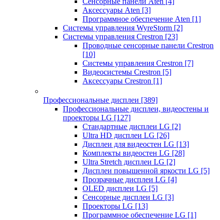
Сенсорные панели Aten
[4]
Аксессуары Aten
[3]
Программное обеспечение Aten
[1]
Системы управления WyreStorm
[2]
Системы управления Crestron
[23]
Проводные сенсорные панели Crestron
[10]
Системы управления Crestron
[7]
Видеосистемы Crestron
[5]
Аксессуары Crestron
[1]
Профессиональные дисплеи
[389]
Профессиональные дисплеи, видеостены и
проекторы LG
[127]
Стандартные дисплеи LG
[2]
Ultra HD дисплеи LG
[26]
Дисплеи для видеостен LG
[13]
Комплекты видеостен LG
[28]
Ultra Stretch дисплеи LG
[2]
Дисплеи повышенной яркости LG
[5]
Прозрачные дисплеи LG
[4]
OLED дисплеи LG
[5]
Сенсорные дисплеи LG
[3]
Проекторы LG
[13]
Программное обеспечение LG
[1]