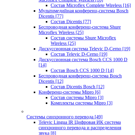
Состав Microflex Complete Wireless
[16]
Мультимедийная конференц-система Bosch
Dicentis
[77]
Состав Dicentis
[77]
Беспроводная конференц-система Shure
Microflex Wireless
[25]
Состав системы Shure Microflex
Wireless
[25]
Дискуссионная система Televic D-Cerno
[19]
Состав Televic D-Cerno
[19]
Дискуссионная система Bosch CCS 1000 D
[14]
Состав Bosch CCS 1000 D
[14]
Беспроводная конференц-система Bosch
Dicentis
[12]
Состав Dicentis Bosch
[12]
Конференц-системы Mipro
[6]
Состав системы Mipro
[3]
Комплекты системы Mipro
[3]
Системы синхронного перевода
[49]
Televic Lingua IR Цифровая ИК система
синхронного перевода и распределения
звука
[8]