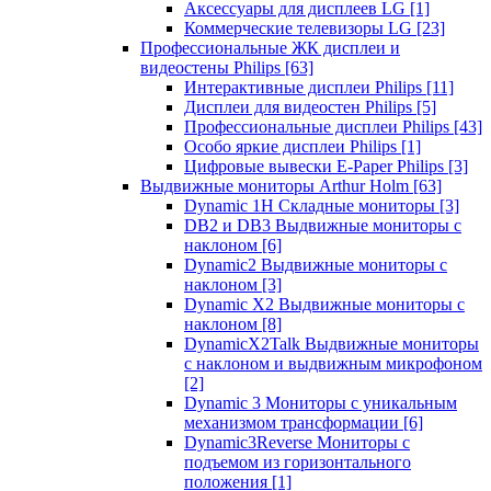
Аксессуары для дисплеев LG
[1]
Коммерческие телевизоры LG
[23]
Профессиональные ЖК дисплеи и
видеостены Philips
[63]
Интерактивные дисплеи Philips
[11]
Дисплеи для видеостен Philips
[5]
Профессиональные дисплеи Philips
[43]
Особо яркие дисплеи Philips
[1]
Цифровые вывески E-Paper Philips
[3]
Выдвижные мониторы Arthur Holm
[63]
Dynamic 1Н Складные мониторы
[3]
DB2 и DB3 Выдвижные мониторы с
наклоном
[6]
Dynamic2 Выдвижные мониторы с
наклоном
[3]
Dynamic X2 Выдвижные мониторы с
наклоном
[8]
DynamicX2Talk Выдвижные мониторы
с наклоном и выдвижным микрофоном
[2]
Dynamic 3 Мониторы с уникальным
механизмом трансформации
[6]
Dynamic3Reverse Мониторы с
подъемом из горизонтального
положения
[1]