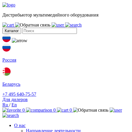
Дистрибьютор мультимедийного оборудования
Каталог
Россия
Беларусь
+7 495 640-75-57
Для дилеров
Ru
/
En
0
0
0
О нас
Направление деятельности