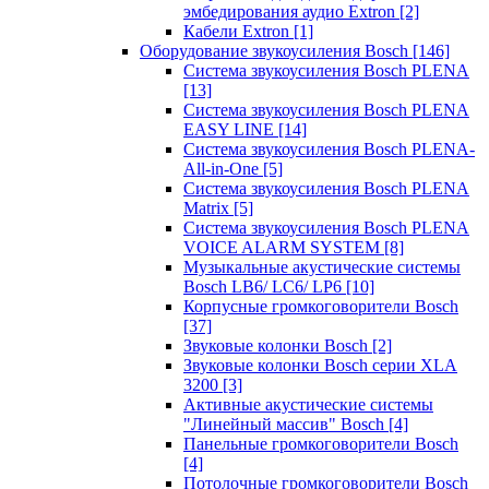
эмбедирования аудио Extron
[2]
Кабели Extron
[1]
Оборудование звукоусиления Bosch
[146]
Система звукоусиления Bosch PLENA
[13]
Система звукоусиления Bosch PLENA
EASY LINE
[14]
Система звукоусиления Bosch PLENA-
All-in-One
[5]
Система звукоусиления Bosch PLENA
Matrix
[5]
Система звукоусиления Bosch PLENA
VOICE ALARM SYSTEM
[8]
Музыкальные акустические системы
Bosch LB6/ LC6/ LP6
[10]
Корпусные громкоговорители Bosch
[37]
Звуковые колонки Bosch
[2]
Звуковые колонки Bosch серии XLA
3200
[3]
Активные акустические системы
"Линейный массив" Bosch
[4]
Панельные громкоговорители Bosch
[4]
Потолочные громкоговорители Bosch