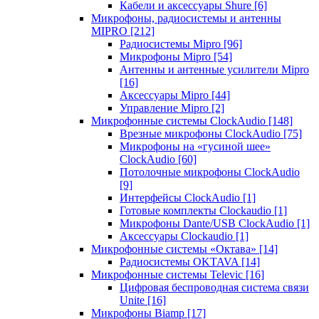
Кабели и аксессуары Shure
[6]
Микрофоны, радиосистемы и антенны
MIPRO
[212]
Радиосистемы Mipro
[96]
Микрофоны Mipro
[54]
Антенны и антенные усилители Mipro
[16]
Аксессуары Mipro
[44]
Управление Mipro
[2]
Микрофонные системы ClockAudio
[148]
Врезные микрофоны ClockAudio
[75]
Микрофоны на «гусиной шее»
ClockAudio
[60]
Потолочные микрофоны ClockAudio
[9]
Интерфейсы ClockAudio
[1]
Готовые комплекты Clockaudio
[1]
Микрофоны Dante/USB ClockAudio
[1]
Аксессуары Clockaudio
[1]
Микрофонные системы «Октава»
[14]
Радиосистемы OKTAVA
[14]
Микрофонные системы Televic
[16]
Цифровая беспроводная система связи
Unite
[16]
Микрофоны Biamp
[17]