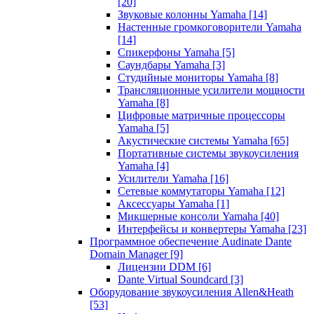
[20]
Звуковые колонны Yamaha
[14]
Настенные громкоговорители Yamaha
[14]
Спикерфоны Yamaha
[5]
Саундбары Yamaha
[3]
Студийные мониторы Yamaha
[8]
Трансляционные усилители мощности
Yamaha
[8]
Цифровые матричные процессоры
Yamaha
[5]
Акустические системы Yamaha
[65]
Портативные системы звукоусиления
Yamaha
[4]
Усилители Yamaha
[16]
Сетевые коммутаторы Yamaha
[12]
Аксессуары Yamaha
[1]
Микшерные консоли Yamaha
[40]
Интерфейсы и конвертеры Yamaha
[23]
Программное обеспечение Audinate Dante
Domain Manager
[9]
Лицензии DDM
[6]
Dante Virtual Soundcard
[3]
Оборудование звукоусиления Allen&Heath
[53]