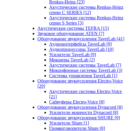
Renkus-Heinz
[23]
Акустические системы Renkus-Heinz
серии C SERIES
[12]
Акустические системы Renkus-Heinz
серии S Series
[3]
Акустические системы TEFRA
[15]
Звуковое оборудование ATEN
[7]
Оборудование звукоусиления TaverLab
[41]
Аудиоинтерфейсы TaverLab
[9]
Аудиопроцессоры TaverLab
[10]
Усилители TaverLab
[9]
Микшеры TaverLab
[2]
Акустические системы TaverLab
[7]
Микрофонные системы TaverLab
[3]
Системы управления TaverLab
[1]
Оборудование звукоусиления Electro-Voice
[29]
Акустические системы Electro-Voice
[21]
Сабвуферы Electro-Voice
[8]
Оборудование звукоусиления Dynacord
[8]
Усилители мощности Dynacord
[8]
Оборудование звукоусиления SHURE
[9]
Усилители Shure
[1]
Громкоговорители Shure
[8]