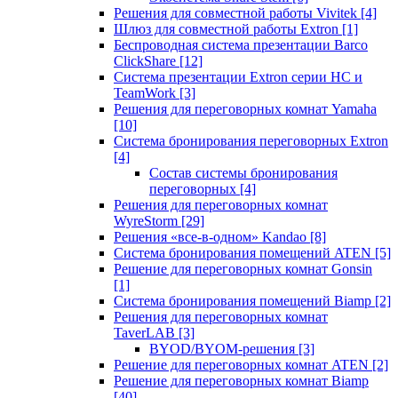
Решения для совместной работы Vivitek
[4]
Шлюз для совместной работы Extron
[1]
Беспроводная система презентации Barco
ClickShare
[12]
Система презентации Extron серии HC и
TeamWork
[3]
Решения для переговорных комнат Yamaha
[10]
Система бронирования переговорных Extron
[4]
Состав системы бронирования
переговорных
[4]
Решения для переговорных комнат
WyreStorm
[29]
Решения «все-в-одном» Kandao
[8]
Система бронирования помещений ATEN
[5]
Решение для переговорных комнат Gonsin
[1]
Система бронирования помещений Biamp
[2]
Решения для переговорных комнат
TaverLAB
[3]
BYOD/BYOM-решения
[3]
Решение для переговорных комнат ATEN
[2]
Решение для переговорных комнат Biamp
[40]