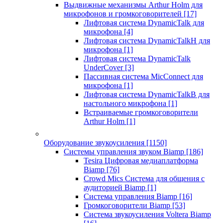
Выдвижные механизмы Arthur Holm для
микрофонов и громкоговорителей
[17]
Лифтовая система DynamicTalk для
микрофона
[4]
Лифтовая система DynamicTalkH для
микрофона
[1]
Лифтовая система DynamicTalk
UnderCover
[3]
Пассивная система MicConnect для
микрофона
[1]
Лифтовая система DynamicTalkB для
настольного микрофона
[1]
Встраиваемые громкоговорители
Arthur Holm
[1]
Оборудование звукоусиления
[1150]
Системы управления звуком Biamp
[186]
Tesira Цифровая медиаплатформа
Biamp
[76]
Crowd Mics Система для общения с
аудиторией Biamp
[1]
Система управления Biamp
[16]
Громкоговорители Biamp
[53]
Система звукоусиления Voltera Biamp