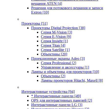
вещания ATEN
[4]
Решения для потокового вещания и записи
Extron
[10]
Проекторы
[51]
Проекторы Digital Projection
[38]
Серия M-Vision
[3]
Серия E-Vision
[9]
Серия Insight
[1]
Серия Titan
[4]
Серия Satellite
[1]
Объективы
[20]
Проекционные экраны Adeo
[3]
Серия Professional
[2]
Управление и аксессуары
[1]
Лампы и объективы для проекторов
[10]
Объективы
[2]
Лампы проекторов Hitachi, Maxell
[8]
Интерактивные устройства
[94]
* Интерактивные панели
[49]
OPS для интерактивных панелей
[2]
Интерактивные панели LG
[3]