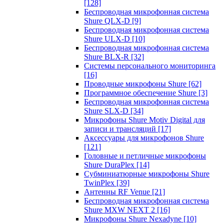
[128]
Беспроводная микрофонная система
Shure QLX-D
[9]
Беспроводная микрофонная система
Shure ULX-D
[10]
Беспроводная микрофонная система
Shure BLX-R
[32]
Системы персонального мониторинга
[16]
Проводные микрофоны Shure
[62]
Программное обеспечение Shure
[3]
Беспроводная микрофонная система
Shure SLX-D
[34]
Микрофоны Shure Motiv Digital для
записи и трансляций
[17]
Аксессуары для микрофонов Shure
[121]
Головные и петличные микрофоны
Shure DuraPlex
[14]
Субминиатюрные микрофоны Shure
TwinPlex
[39]
Антенны RF Venue
[21]
Беспроводная микрофонная система
Shure MXW NEXT 2
[16]
Микрофоны Shure Nexadyne
[10]