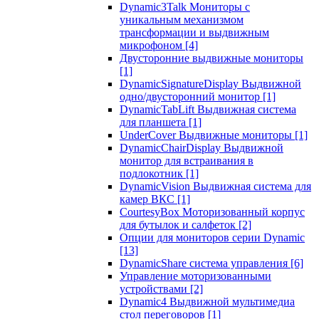
Dynamic3Talk Мониторы с
уникальным механизмом
трансформации и выдвижным
микрофоном
[4]
Двусторонние выдвижные мониторы
[1]
DynamicSignatureDisplay Выдвижной
одно/двусторонний монитор
[1]
DynamicTabLift Выдвижная система
для планшета
[1]
UnderCover Выдвижные мониторы
[1]
DynamicChairDisplay Выдвижной
монитор для встраивания в
подлокотник
[1]
DynamicVision Выдвижная система для
камер ВКС
[1]
CourtesyBox Моторизованный корпус
для бутылок и салфеток
[2]
Опции для мониторов серии Dynamic
[13]
DynamicShare система управления
[6]
Управление моторизованными
устройствами
[2]
Dynamic4 Выдвижной мультимедиа
стол переговоров
[1]