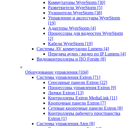
Коммутаторы WyreStorm
[30]
Разветвители WyreStorm
[5]
Удлинители WyreStorm
[38]
Управление и аксессуары WyreStorm
[19]
Адаптеры WyreStorm
[4]
Процессоры для видеостен WyreStorm
[2]
Кабели WyreStorm
[19]
Системы AV коммутации Lumens
[4]
Передача аудио / видео по IP Lumens
[4]
Видеоконтроллеры и ПО Forsite
[8]
Оборудование управления
[104]
Системы управления Extron
[71]
Сенсорные панели Extron
[22]
Процессоры управления Extron
[9]
Лючки Extron
[13]
Контроллеры Extron MediaLink
[11]
Кнопочные панели Extron
[7]
Сетевые кнопочные панели Extron
[8]
Контроллеры рабочего пространства
Extron
[1]
Системы управления Aten
[8]