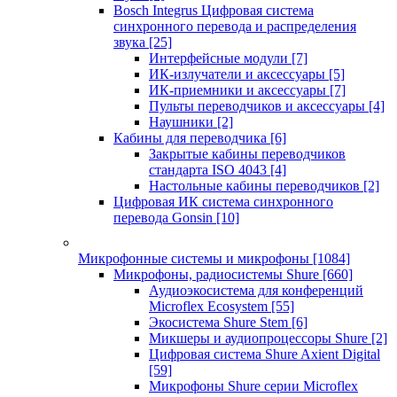
Bosch Integrus Цифровая система
синхронного перевода и распределения
звука
[25]
Интерфейсные модули
[7]
ИК-излучатели и аксессуары
[5]
ИК-приемники и аксессуары
[7]
Пульты переводчиков и аксессуары
[4]
Наушники
[2]
Кабины для переводчика
[6]
Закрытые кабины переводчиков
стандарта ISO 4043
[4]
Настольные кабины переводчиков
[2]
Цифровая ИК система синхронного
перевода Gonsin
[10]
Микрофонные системы и микрофоны
[1084]
Микрофоны, радиосистемы Shure
[660]
Аудиоэкосистема для конференций
Microflex Ecosystem
[55]
Экосистема Shure Stem
[6]
Микшеры и аудиопроцессоры Shure
[2]
Цифровая система Shure Axient Digital
[59]
Микрофоны Shure серии Microflex