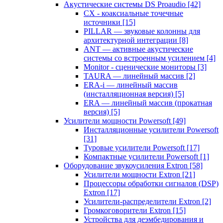
Акустические системы DS Proaudio
[42]
CX - коаксиальные точечные
источники
[15]
PILLAR — звуковые колонны для
архитектурной интеграции
[8]
ANT — активные акустические
системы со встроенным усилением
[4]
Monitor - сценические мониторы
[3]
TAURA — линейный массив
[2]
ERA-i — линейный массив
(инсталляционная версия)
[5]
ERA — линейный массив (прокатная
версия)
[5]
Усилители мощности Powersoft
[49]
Инсталляционные усилители Powersoft
[31]
Туровые усилители Powersoft
[17]
Компактные усилители Powersoft
[1]
Оборудование звукоусиления Extron
[58]
Усилители мощности Extron
[21]
Процессоры обработки сигналов (DSP)
Extron
[17]
Усилители-распределители Extron
[2]
Громкоговорители Extron
[15]
Устройства для деэмбедирования и