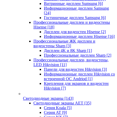
Витринные дисплеи Sumsung
[6]
Информационные дисплеи Samsung
[24]
Гостиничные дисплеи Samsung
[6]
Профессиональные дисплеи и видеостены
Hisense
[18]
Дисплеи для видеостен Hisense
[2]
Информационные дисплеи Hisense
[16]
Профессиональные ЖК дисплеи и
видеостены Sharp
[3]
Дисплеи 4K и 8K Sharp
[1]
Профессиональные дисплеи Sharp
[2]
Профессиональные дисплеи, видеостены,
LED Hikvision
[11]
Панели для видеостен Hikvision
[3]
Информационные дисплеи Hikvision со
встроенной ОС Andriod
[1]
Крепления для экранов и видеостен
Hikvision
[7]
Светодиодные экраны
[143]
Светодиодные экраны AET
[35]
Cерия Koala
[5]
Серия AT
[9]