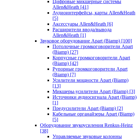
Цифровые микшерные системы
Allen&Heath
[41]
Аудиоинтерфейсы, карты Allen&Heath
[5]
Аксессуары Allen&Heath
[6]
Расширители ввода/вывода
Allen&Heath
[1]
Звуковое оборудование Apart (Biamp)
[100]
Потолочные громкоговорители Apart
(Biamp)
[27]
Корпусные громкоговорители Apart
(Biamp)
[42]
Рупорные громкоговорители Apart
(Biamp)
[7]
Усилители мощности Apart (Biamp)
[13]
Микшеры-усилители Apart (Biamp)
[3]
Источники аудиосигнала Apart (Biamp)
[1]
Предусилители Apart (Biamp)
[2]
Кабельные органайзеры Apart (Biamp)
[5]
Оборудование звукоусиления Renkus-Heinz
[38]
Управляемые звуковые колонны