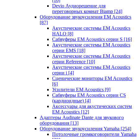
[16]
Devio Аудиорешение для
переговорных комнат Biamp
[24]
Оборудование звукоусиления EM Acoustics
[87]
Акустические системы EM Acoustics
HALO
[8]
Сабвуферы EM Acoustics серии S
[16]
Акустические системы EM Acoustics
серии EMS
[18]
Акустические системы EM Acoustics
серии Reference
[10]
Акустические системы EM Acoustics
серии i
[4]
Сценические мониторы EM Acoustics
[6]
Усилители EM Acoustics
[9]
Сабвуферы EM Acoustics серии CS
(кардиоидные)
[4]
Аксессуары для акустических систем
EM Acoustics
[12]
Адаптеры Audinate Dante для звукового
оборудования
[13]
Оборудование звукоусиления Yamaha
[254]
Потолочные громкоговорители Yamaha