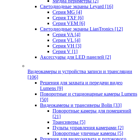
Медиа периметры
[2]
Светодиодные экраны Leyard
[16]
Серия MG
[4]
Серия TXF
[6]
Серия VEM
[6]
Светодиодные экраны LianTronics
[12]
Серия VA
[4]
Серия VL
[4]
Серия VH
[3]
Серия V
[1]
Аксессуары для LED панелей
[2]
Видеокамеры и устройства записи и трансляции
[106]
Решения для захвата и передачи видео
Lumens
[9]
Поворотные и стационарные камеры Lumens
[50]
Видеокамеры и трансиверы Bolin
[33]
Поворотные камеры для помещений
[21]
Трансиверы
[5]
Пульты управления камерами
[2]
Поворотные уличные камеры
[5]
Решения для видеозахвата и потокового