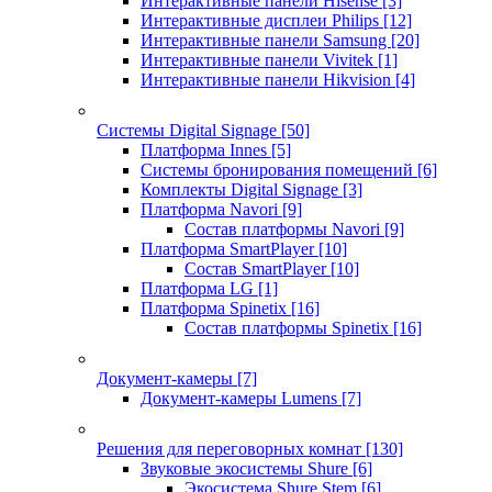
Интерактивные панели Hisense
[3]
Интерактивные дисплеи Philips
[12]
Интерактивные панели Samsung
[20]
Интерактивные панели Vivitek
[1]
Интерактивные панели Hikvision
[4]
Системы Digital Signage
[50]
Платформа Innes
[5]
Системы бронирования помещений
[6]
Комплекты Digital Signage
[3]
Платформа Navori
[9]
Состав платформы Navori
[9]
Платформа SmartPlayer
[10]
Состав SmartPlayer
[10]
Платформа LG
[1]
Платформа Spinetix
[16]
Состав платформы Spinetix
[16]
Документ-камеры
[7]
Документ-камеры Lumens
[7]
Решения для переговорных комнат
[130]
Звуковые экосистемы Shure
[6]
Экосистема Shure Stem
[6]