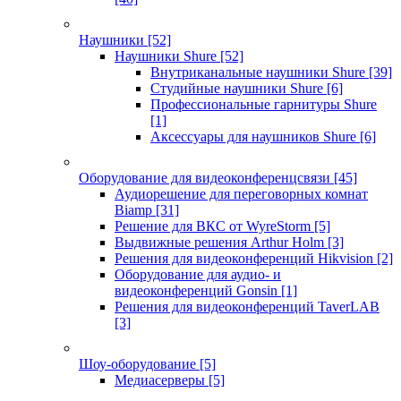
Наушники
[52]
Наушники Shure
[52]
Внутриканальные наушники Shure
[39]
Студийные наушники Shure
[6]
Профессиональные гарнитуры Shure
[1]
Аксессуары для наушников Shure
[6]
Оборудование для видеоконференцсвязи
[45]
Аудиорешение для переговорных комнат
Biamp
[31]
Решение для ВКС от WyreStorm
[5]
Выдвижные решения Arthur Holm
[3]
Решения для видеоконференций Hikvision
[2]
Оборудование для аудио- и
видеоконференций Gonsin
[1]
Решения для видеоконференций TaverLAB
[3]
Шоу-оборудование
[5]
Медиасерверы
[5]