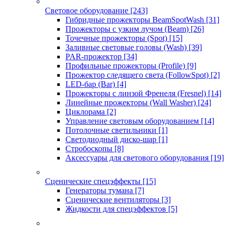
Световое оборудование
[243]
Гибридные прожекторы BeamSpotWash
[31]
Прожекторы с узким лучом (Beam)
[26]
Точечные прожекторы (Spot)
[15]
Заливные световые головы (Wash)
[39]
PAR-прожектор
[34]
Профильные прожекторы (Profile)
[9]
Прожектор следящего света (FollowSpot)
[2]
LED-бар (Bar)
[4]
Прожекторы с линзой Френеля (Fresnel)
[14]
Линейные прожекторы (Wall Washer)
[24]
Циклорама
[2]
Управление световым оборудованием
[14]
Потолочные светильники
[1]
Светодиодный диско-шар
[1]
Стробоскопы
[8]
Аксессуары для светового оборудования
[19]
Сценические спецэффекты
[15]
Генераторы тумана
[7]
Сценические вентиляторы
[3]
Жидкости для спецэффектов
[5]