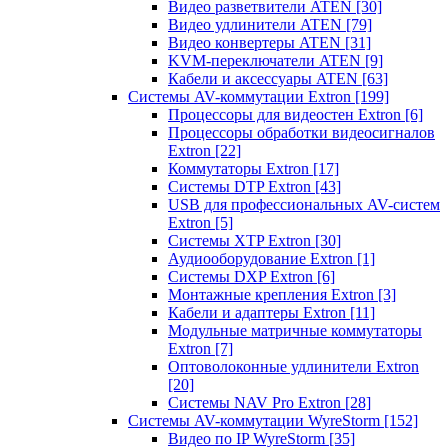
Видео разветвители ATEN
[30]
Видео удлинители ATEN
[79]
Видео конвертеры ATEN
[31]
KVM-переключатели ATEN
[9]
Кабели и аксессуары ATEN
[63]
Системы AV-коммутации Extron
[199]
Процессоры для видеостен Extron
[6]
Процессоры обработки видеосигналов
Extron
[22]
Коммутаторы Extron
[17]
Системы DTP Extron
[43]
USB для профессиональных AV-систем
Extron
[5]
Системы XTP Extron
[30]
Аудиооборудование Extron
[1]
Системы DXP Extron
[6]
Монтажные крепления Extron
[3]
Кабели и адаптеры Extron
[11]
Модульные матричные коммутаторы
Extron
[7]
Оптоволоконные удлинители Extron
[20]
Системы NAV Pro Extron
[28]
Системы AV-коммутации WyreStorm
[152]
Видео по IP WyreStorm
[35]