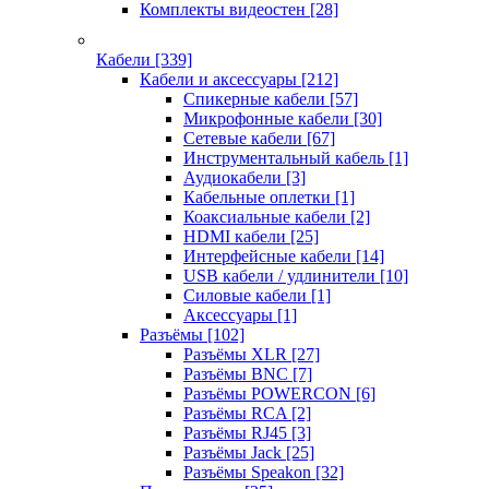
Комплекты видеостен
[28]
Кабели
[339]
Кабели и аксессуары
[212]
Спикерные кабели
[57]
Микрофонные кабели
[30]
Сетевые кабели
[67]
Инструментальный кабель
[1]
Аудиокабели
[3]
Кабельные оплетки
[1]
Коаксиальные кабели
[2]
HDMI кабели
[25]
Интерфейсные кабели
[14]
USB кабели / удлинители
[10]
Силовые кабели
[1]
Аксессуары
[1]
Разъёмы
[102]
Разъёмы XLR
[27]
Разъёмы BNC
[7]
Разъёмы POWERCON
[6]
Разъёмы RCA
[2]
Разъёмы RJ45
[3]
Разъёмы Jack
[25]
Разъёмы Speakon
[32]