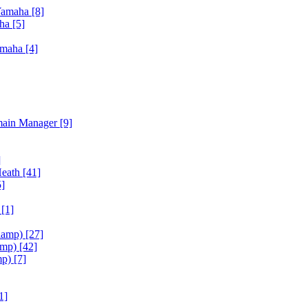
Yamaha
[8]
aha
[5]
amaha
[4]
main Manager
[9]
]
Heath
[41]
5]
h
[1]
iamp)
[27]
amp)
[42]
mp)
[7]
1]