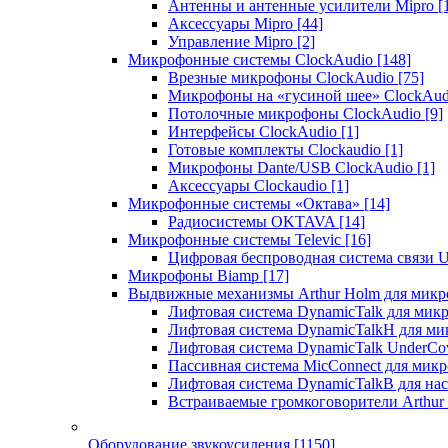
Антенны и антенные усилители Mipro
[
Аксессуары Mipro
[44]
Управление Mipro
[2]
Микрофонные системы ClockAudio
[148]
Врезные микрофоны ClockAudio
[75]
Микрофоны на «гусиной шее» ClockAu
Потолочные микрофоны ClockAudio
[9]
Интерфейсы ClockAudio
[1]
Готовые комплекты Clockaudio
[1]
Микрофоны Dante/USB ClockAudio
[1]
Аксессуары Clockaudio
[1]
Микрофонные системы «Октава»
[14]
Радиосистемы OKTAVA
[14]
Микрофонные системы Televic
[16]
Цифровая беспроводная система связи U
Микрофоны Biamp
[17]
Выдвижные механизмы Arthur Holm для микр
Лифтовая система DynamicTalk для ми
Лифтовая система DynamicTalkH для м
Лифтовая система DynamicTalk UnderCo
Пассивная система MicConnect для мик
Лифтовая система DynamicTalkB для на
Встраиваемые громкоговорители Arthu
Оборудование звукоусиления
[1150]