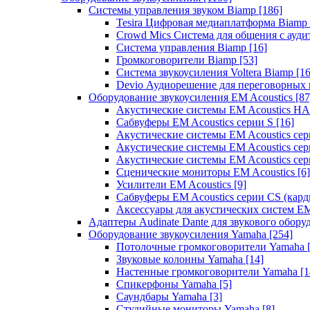
Системы управления звуком Biamp
[186]
Tesira Цифровая медиаплатформа Biamp
Crowd Mics Система для общения с ауд
Система управления Biamp
[16]
Громкоговорители Biamp
[53]
Система звукоусиления Voltera Biamp
[16
Devio Аудиорешение для переговорных
Оборудование звукоусиления EM Acoustics
[87
Акустические системы EM Acoustics 
Сабвуферы EM Acoustics серии S
[16]
Акустические системы EM Acoustics с
Акустические системы EM Acoustics сер
Акустические системы EM Acoustics сер
Сценические мониторы EM Acoustics
[6]
Усилители EM Acoustics
[9]
Сабвуферы EM Acoustics серии CS (кар
Аксессуары для акустических систем EM
Адаптеры Audinate Dante для звукового обор
Оборудование звукоусиления Yamaha
[254]
Потолочные громкоговорители Yamaha
Звуковые колонны Yamaha
[14]
Настенные громкоговорители Yamaha
[1
Спикерфоны Yamaha
[5]
Саундбары Yamaha
[3]
Студийные мониторы Yamaha
[8]