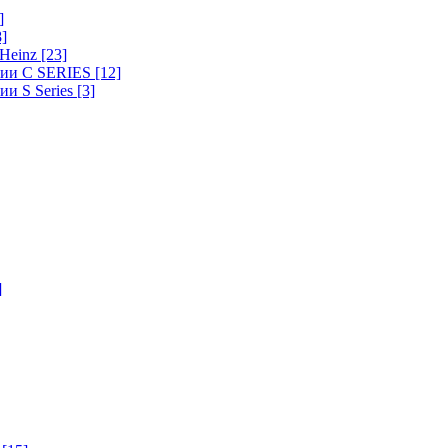
]
8]
-Heinz
[23]
ерии C SERIES
[12]
ии S Series
[3]
]