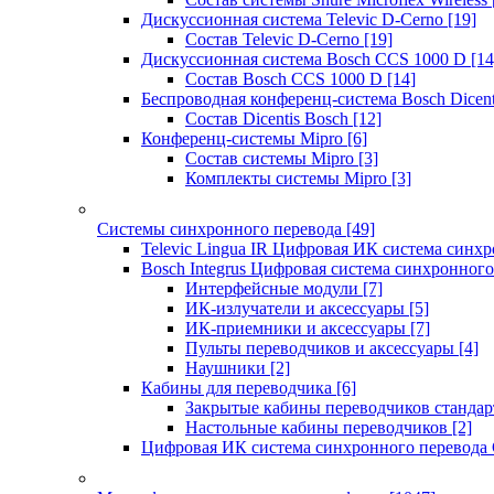
Дискуссионная система Televic D-Cerno
[19]
Состав Televic D-Cerno
[19]
Дискуссионная система Bosch CCS 1000 D
[14
Состав Bosch CCS 1000 D
[14]
Беспроводная конференц-система Bosch Dicen
Состав Dicentis Bosch
[12]
Конференц-системы Mipro
[6]
Состав системы Mipro
[3]
Комплекты системы Mipro
[3]
Системы синхронного перевода
[49]
Televic Lingua IR Цифровая ИК система синхр
Bosch Integrus Цифровая система синхронного
Интерфейсные модули
[7]
ИК-излучатели и аксессуары
[5]
ИК-приемники и аксессуары
[7]
Пульты переводчиков и аксессуары
[4]
Наушники
[2]
Кабины для переводчика
[6]
Закрытые кабины переводчиков стандар
Настольные кабины переводчиков
[2]
Цифровая ИК система синхронного перевода