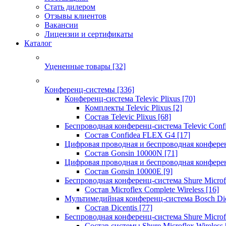
Стать дилером
Отзывы клиентов
Вакансии
Лицензии и сертификаты
Каталог
Уцененные товары
[32]
Конференц-системы
[336]
Конференц-система Televic Plixus
[70]
Комплекты Televic Plixus
[2]
Состав Televic Plixus
[68]
Беспроводная конференц-система Televic Con
Состав Confidea FLEX G4
[17]
Цифровая проводная и беспроводная конфере
Состав Gonsin 10000N
[71]
Цифровая проводная и беспроводная конфере
Состав Gonsin 10000E
[9]
Беспроводная конференц-система Shure Microfl
Состав Microflex Complete Wireless
[16]
Мультимедийная конференц-система Bosch Dic
Состав Dicentis
[77]
Беспроводная конференц-система Shure Microfl
Состав системы Shure Microflex Wireless