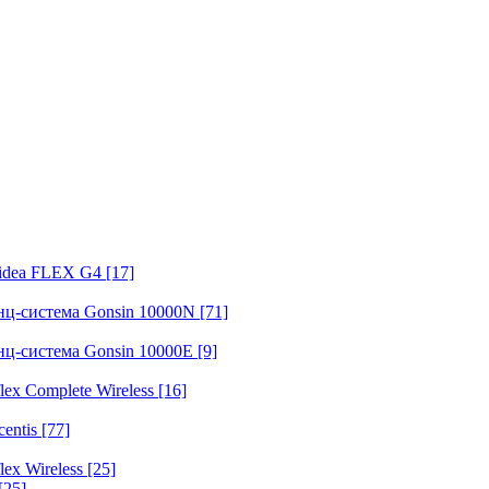
fidea FLEX G4
[17]
нц-система Gonsin 10000N
[71]
нц-система Gonsin 10000E
[9]
ex Complete Wireless
[16]
entis
[77]
ex Wireless
[25]
[25]