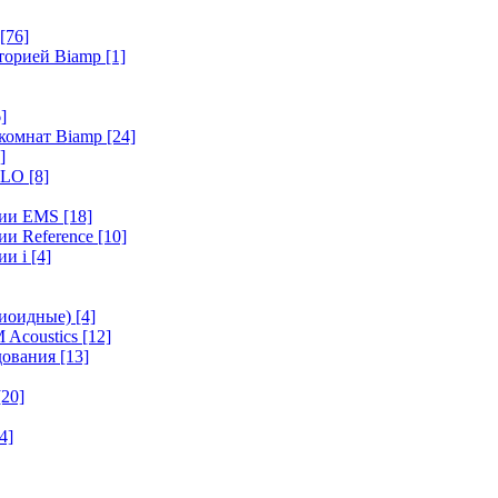
[76]
иторией Biamp
[1]
]
 комнат Biamp
[24]
]
HALO
[8]
ерии EMS
[18]
ии Reference
[10]
ии i
[4]
диоидные)
[4]
 Acoustics
[12]
удования
[13]
[20]
4]