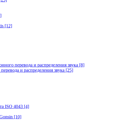
]
tis
[12]
онного перевода и распределения звука
[8]
 перевода и распределения звука
[25]
та ISO 4043
[4]
 Gonsin
[10]