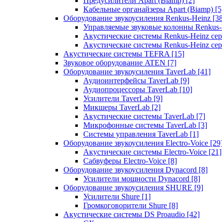
Предусилители Apart (Biamp)
[2]
Кабельные органайзеры Apart (Biamp)
[5
Оборудование звукоусиления Renkus-Heinz
[3
Управляемые звуковые колонны Renkus
Акустические системы Renkus-Heinz с
Акустические системы Renkus-Heinz сер
Акустические системы TEFRA
[15]
Звуковое оборудование ATEN
[7]
Оборудование звукоусиления TaverLab
[41]
Аудиоинтерфейсы TaverLab
[9]
Аудиопроцессоры TaverLab
[10]
Усилители TaverLab
[9]
Микшеры TaverLab
[2]
Акустические системы TaverLab
[7]
Микрофонные системы TaverLab
[3]
Системы управления TaverLab
[1]
Оборудование звукоусиления Electro-Voice
[29
Акустические системы Electro-Voice
[21]
Сабвуферы Electro-Voice
[8]
Оборудование звукоусиления Dynacord
[8]
Усилители мощности Dynacord
[8]
Оборудование звукоусиления SHURE
[9]
Усилители Shure
[1]
Громкоговорители Shure
[8]
Акустические системы DS Proaudio
[42]