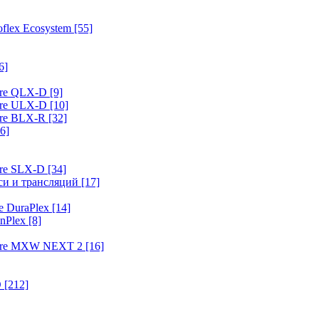
flex Ecosystem
[55]
6]
ure QLX-D
[9]
ure ULX-D
[10]
ure BLX-R
[32]
6]
ure SLX-D
[34]
иси и трансляций
[17]
e DuraPlex
[14]
nPlex
[8]
hure MXW NEXT 2
[16]
O
[212]