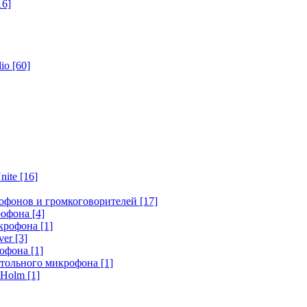
16]
dio
[60]
nite
[16]
офонов и громкоговорителей
[17]
крофона
[4]
икрофона
[1]
ver
[3]
рофона
[1]
стольного микрофона
[1]
r Holm
[1]