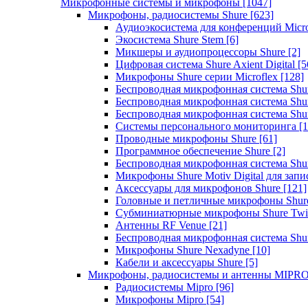
Микрофонные системы и микрофоны
[1047]
Микрофоны, радиосистемы Shure
[623]
Аудиоэкосистема для конференций Micro
Экосистема Shure Stem
[6]
Микшеры и аудиопроцессоры Shure
[2]
Цифровая система Shure Axient Digital
[5
Микрофоны Shure серии Microflex
[128]
Беспроводная микрофонная система Sh
Беспроводная микрофонная система Sh
Беспроводная микрофонная система Sh
Системы персонального мониторинга
[1
Проводные микрофоны Shure
[61]
Программное обеспечение Shure
[2]
Беспроводная микрофонная система Sh
Микрофоны Shure Motiv Digital для зап
Аксессуары для микрофонов Shure
[121]
Головные и петличные микрофоны Shur
Субминиатюрные микрофоны Shure Twi
Антенны RF Venue
[21]
Беспроводная микрофонная система S
Микрофоны Shure Nexadyne
[10]
Кабели и аксессуары Shure
[5]
Микрофоны, радиосистемы и антенны MIPR
Радиосистемы Mipro
[96]
Микрофоны Mipro
[54]