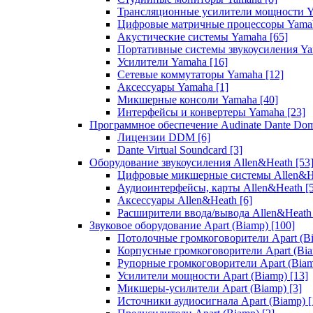
Трансляционные усилители мощности 
Цифровые матричные процессоры Yam
Акустические системы Yamaha
[65]
Портативные системы звукоусиления Y
Усилители Yamaha
[16]
Сетевые коммутаторы Yamaha
[12]
Аксессуары Yamaha
[1]
Микшерные консоли Yamaha
[40]
Интерфейсы и конвертеры Yamaha
[23]
Программное обеспечение Audinate Dante Do
Лицензии DDM
[6]
Dante Virtual Soundcard
[3]
Оборудование звукоусиления Allen&Heath
[53
Цифровые микшерные системы Allen&
Аудиоинтерфейсы, карты Allen&Heath
[
Аксессуары Allen&Heath
[6]
Расширители ввода/вывода Allen&Heat
Звуковое оборудование Apart (Biamp)
[100]
Потолочные громкоговорители Apart (B
Корпусные громкоговорители Apart (Bi
Рупорные громкоговорители Apart (Bia
Усилители мощности Apart (Biamp)
[13]
Микшеры-усилители Apart (Biamp)
[3]
Источники аудиосигнала Apart (Biamp)
[