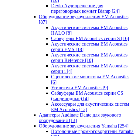
[16]
Devio Аудиорешение для
переговорных комнат Biamp
[24]
Оборудование звукоусиления EM Acoustics
[87]
Акустические системы EM Acoustics
HALO
[8]
Сабвуферы EM Acoustics серии S
[16]
Акустические системы EM Acoustics
серии EMS
[18]
Акустические системы EM Acoustics
серии Reference
[10]
Акустические системы EM Acoustics
серии i
[4]
Сценические мониторы EM Acoustics
[6]
Усилители EM Acoustics
[9]
Сабвуферы EM Acoustics серии CS
(кардиоидные)
[4]
Аксессуары для акустических систем
EM Acoustics
[12]
Адаптеры Audinate Dante для звукового
оборудования
[13]
Оборудование звукоусиления Yamaha
[254]
Потолочные громкоговорители Yamaha