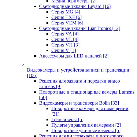
Медиа периметры
[2]
Светодиодные экраны Leyard
[16]
Серия MG
[4]
Серия TXF
[6]
Серия VEM
[6]
Светодиодные экраны LianTronics
[12]
Серия VA
[4]
Серия VL
[4]
Серия VH
[3]
Серия V
[1]
Аксессуары для LED панелей
[2]
Видеокамеры и устройства записи и трансляции
[106]
Решения для захвата и передачи видео
Lumens
[9]
Поворотные и стационарные камеры Lumens
[50]
Видеокамеры и трансиверы Bolin
[33]
Поворотные камеры для помещений
[21]
Трансиверы
[5]
Пульты управления камерами
[2]
Поворотные уличные камеры
[5]
Решения для видеозахвата и потокового