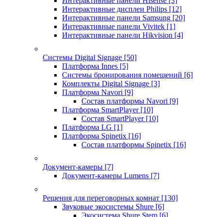
Интерактивные панели Hisense
[3]
Интерактивные дисплеи Philips
[12]
Интерактивные панели Samsung
[20]
Интерактивные панели Vivitek
[1]
Интерактивные панели Hikvision
[4]
Системы Digital Signage
[50]
Платформа Innes
[5]
Системы бронирования помещений
[6]
Комплекты Digital Signage
[3]
Платформа Navori
[9]
Состав платформы Navori
[9]
Платформа SmartPlayer
[10]
Состав SmartPlayer
[10]
Платформа LG
[1]
Платформа Spinetix
[16]
Состав платформы Spinetix
[16]
Документ-камеры
[7]
Документ-камеры Lumens
[7]
Решения для переговорных комнат
[130]
Звуковые экосистемы Shure
[6]
Экосистема Shure Stem
[6]