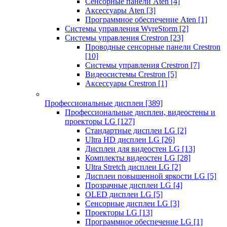
Сенсорные панели Aten
[4]
Аксессуары Aten
[3]
Программное обеспечение Aten
[1]
Системы управления WyreStorm
[2]
Системы управления Crestron
[23]
Проводные сенсорные панели Crestron
[10]
Системы управления Crestron
[7]
Видеосистемы Crestron
[5]
Аксессуары Crestron
[1]
Профессиональные дисплеи
[389]
Профессиональные дисплеи, видеостены и
проекторы LG
[127]
Стандартные дисплеи LG
[2]
Ultra HD дисплеи LG
[26]
Дисплеи для видеостен LG
[13]
Комплекты видеостен LG
[28]
Ultra Stretch дисплеи LG
[2]
Дисплеи повышенной яркости LG
[5]
Прозрачные дисплеи LG
[4]
OLED дисплеи LG
[5]
Сенсорные дисплеи LG
[3]
Проекторы LG
[13]
Программное обеспечение LG
[1]