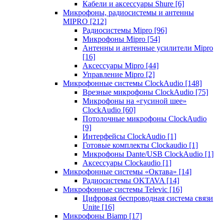
Кабели и аксессуары Shure
[6]
Микрофоны, радиосистемы и антенны
MIPRO
[212]
Радиосистемы Mipro
[96]
Микрофоны Mipro
[54]
Антенны и антенные усилители Mipro
[16]
Аксессуары Mipro
[44]
Управление Mipro
[2]
Микрофонные системы ClockAudio
[148]
Врезные микрофоны ClockAudio
[75]
Микрофоны на «гусиной шее»
ClockAudio
[60]
Потолочные микрофоны ClockAudio
[9]
Интерфейсы ClockAudio
[1]
Готовые комплекты Clockaudio
[1]
Микрофоны Dante/USB ClockAudio
[1]
Аксессуары Clockaudio
[1]
Микрофонные системы «Октава»
[14]
Радиосистемы OKTAVA
[14]
Микрофонные системы Televic
[16]
Цифровая беспроводная система связи
Unite
[16]
Микрофоны Biamp
[17]