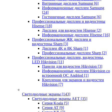
Витринные дисплеи Sumsung
[6]
Информационные дисплеи Samsung
[24]
Гостиничные дисплеи Samsung
[6]
Профессиональные дисплеи и видеостены
Hisense
[18]
Дисплеи для видеостен Hisense
[2]
Информационные дисплеи Hisense
[16]
Профессиональные ЖК дисплеи и
видеостены Sharp
[3]
Дисплеи 4K и 8K Sharp
[1]
Профессиональные дисплеи Sharp
[2]
Профессиональные дисплеи, видеостены,
LED Hikvision
[11]
Панели для видеостен Hikvision
[3]
Информационные дисплеи Hikvision со
встроенной ОС Andriod
[1]
Крепления для экранов и видеостен
Hikvision
[7]
Светодиодные экраны
[143]
Светодиодные экраны AET
[35]
Cерия Koala
[5]
Серия AT
[9]