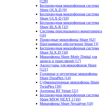
[128]
Беспроводная микрофонная система
Shure QLX-D
[9]
Беспроводная микрофонная система
Shure ULX-D
[10]
Беспроводная микрофонная система
Shure BLX-R
[32]
Системы персонального мониторинга
[16]
Проводные микрофоны Shure
[62]
Программное обеспечение Shure
[3]
Беспроводная микрофонная система
Shure SLX-D
[34]
Микрофоны Shure Motiv Digital для
записи и трансляций
[17]
Аксессуары для микрофонов Shure
[121]
Головные и петличные микрофоны
Shure DuraPlex
[14]
Субминиатюрные микрофоны Shure
TwinPlex
[39]
Антенны RF Venue
[21]
Беспроводная микрофонная система
Shure MXW NEXT 2
[16]
Микрофоны Shure Nexadyne
[10]