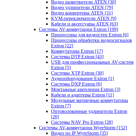
Видео разветвители ATEN
[30]
Видео удлинители ATEN
[79]
Видео конвертеры ATEN
[31]
KVM-переключатели ATEN
[9]
Кабели и аксессуары ATEN
[63]
Системы AV-коммутации Extron
[199]
Процессоры для видеостен Extron
[6]
Процессоры обработки видеосигналов
Extron
[22]
Коммутаторы Extron
[17]
Системы DTP Extron
[43]
USB для профессиональных AV-систем
Extron
[5]
Системы XTP Extron
[30]
Аудиооборудование Extron
[1]
Системы DXP Extron
[6]
Монтажные крепления Extron
[3]
Кабели и адаптеры Extron
[11]
Модульные матричные коммутаторы
Extron
[7]
Оптоволоконные удлинители Extron
[20]
Системы NAV Pro Extron
[28]
Системы AV-коммутации WyreStorm
[152]
Видео по IP WyreStorm
[35]