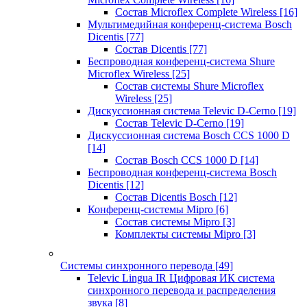
Состав Microflex Complete Wireless
[16]
Мультимедийная конференц-система Bosch
Dicentis
[77]
Состав Dicentis
[77]
Беспроводная конференц-система Shure
Microflex Wireless
[25]
Состав системы Shure Microflex
Wireless
[25]
Дискуссионная система Televic D-Cerno
[19]
Состав Televic D-Cerno
[19]
Дискуссионная система Bosch CCS 1000 D
[14]
Состав Bosch CCS 1000 D
[14]
Беспроводная конференц-система Bosch
Dicentis
[12]
Состав Dicentis Bosch
[12]
Конференц-системы Mipro
[6]
Состав системы Mipro
[3]
Комплекты системы Mipro
[3]
Системы синхронного перевода
[49]
Televic Lingua IR Цифровая ИК система
синхронного перевода и распределения
звука
[8]