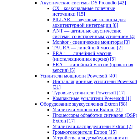
Акустические системы DS Proaudio
[42]
CX - коаксиальные точечные
источники
[15]
PILLAR — звуковые колонны для
архитектурной интеграции
[8]
ANT — активные акустические
системы со встроенным усилением
[4]
Monitor - сценические мониторы
[3]
TAURA — линейный массив
[2]
ERA-i — линейный массив
(инсталляционная версия)
[5]
ERA — линейный массив (прокатная
версия)
[5]
Усилители мощности Powersoft
[49]
Инсталляционные усилители Powersoft
[31]
Туровые усилители Powersoft
[17]
Компактные усилители Powersoft
[1]
Оборудование звукоусиления Extron
[58]
Усилители мощности Extron
[21]
Процессоры обработки сигналов (DSP)
Extron
[17]
Усилители-распределители Extron
[2]
Громкоговорители Extron
[15]
Устройства для деэмбедирования и