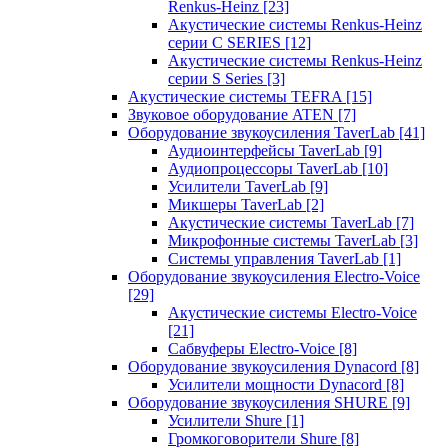
Renkus-Heinz
[23]
Акустические системы Renkus-Heinz
серии C SERIES
[12]
Акустические системы Renkus-Heinz
серии S Series
[3]
Акустические системы TEFRA
[15]
Звуковое оборудование ATEN
[7]
Оборудование звукоусиления TaverLab
[41]
Аудиоинтерфейсы TaverLab
[9]
Аудиопроцессоры TaverLab
[10]
Усилители TaverLab
[9]
Микшеры TaverLab
[2]
Акустические системы TaverLab
[7]
Микрофонные системы TaverLab
[3]
Системы управления TaverLab
[1]
Оборудование звукоусиления Electro-Voice
[29]
Акустические системы Electro-Voice
[21]
Сабвуферы Electro-Voice
[8]
Оборудование звукоусиления Dynacord
[8]
Усилители мощности Dynacord
[8]
Оборудование звукоусиления SHURE
[9]
Усилители Shure
[1]
Громкоговорители Shure
[8]