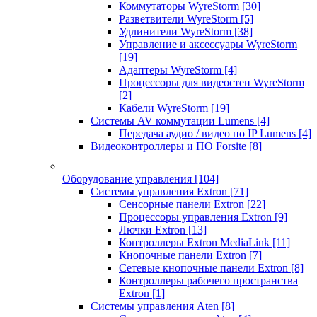
Коммутаторы WyreStorm
[30]
Разветвители WyreStorm
[5]
Удлинители WyreStorm
[38]
Управление и аксессуары WyreStorm
[19]
Адаптеры WyreStorm
[4]
Процессоры для видеостен WyreStorm
[2]
Кабели WyreStorm
[19]
Системы AV коммутации Lumens
[4]
Передача аудио / видео по IP Lumens
[4]
Видеоконтроллеры и ПО Forsite
[8]
Оборудование управления
[104]
Системы управления Extron
[71]
Сенсорные панели Extron
[22]
Процессоры управления Extron
[9]
Лючки Extron
[13]
Контроллеры Extron MediaLink
[11]
Кнопочные панели Extron
[7]
Сетевые кнопочные панели Extron
[8]
Контроллеры рабочего пространства
Extron
[1]
Системы управления Aten
[8]