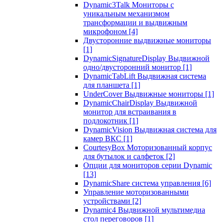
Dynamic3Talk Мониторы с
уникальным механизмом
трансформации и выдвижным
микрофоном
[4]
Двусторонние выдвижные мониторы
[1]
DynamicSignatureDisplay Выдвижной
одно/двусторонний монитор
[1]
DynamicTabLift Выдвижная система
для планшета
[1]
UnderCover Выдвижные мониторы
[1]
DynamicChairDisplay Выдвижной
монитор для встраивания в
подлокотник
[1]
DynamicVision Выдвижная система для
камер ВКС
[1]
CourtesyBox Моторизованный корпус
для бутылок и салфеток
[2]
Опции для мониторов серии Dynamic
[13]
DynamicShare система управления
[6]
Управление моторизованными
устройствами
[2]
Dynamic4 Выдвижной мультимедиа
стол переговоров
[1]