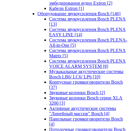
эмбедирования аудио Extron
[2]
Кабели Extron
[1]
Оборудование звукоусиления Bosch
[146]
Система звукоусиления Bosch PLENA
[13]
Система звукоусиления Bosch PLENA
EASY LINE
[14]
Система звукоусиления Bosch PLENA-
All-in-One
[5]
Система звукоусиления Bosch PLENA
Matrix
[5]
Система звукоусиления Bosch PLENA
VOICE ALARM SYSTEM
[8]
Музыкальные акустические системы
Bosch LB6/ LC6/ LP6
[10]
Корпусные громкоговорители Bosch
[37]
Звуковые колонки Bosch
[2]
Звуковые колонки Bosch серии XLA
3200
[3]
Активные акустические системы
"Линейный массив" Bosch
[4]
Панельные громкоговорители Bosch
[4]
Потолочные громкоговорители Bosch