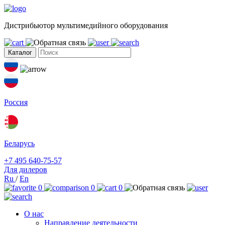
Дистрибьютор мультимедийного оборудования
Каталог
Россия
Беларусь
+7 495 640-75-57
Для дилеров
Ru
/
En
0
0
0
О нас
Направление деятельности