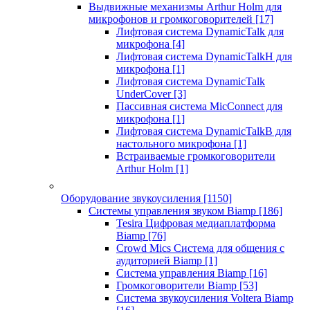
Выдвижные механизмы Arthur Holm для
микрофонов и громкоговорителей
[17]
Лифтовая система DynamicTalk для
микрофона
[4]
Лифтовая система DynamicTalkH для
микрофона
[1]
Лифтовая система DynamicTalk
UnderCover
[3]
Пассивная система MicConnect для
микрофона
[1]
Лифтовая система DynamicTalkB для
настольного микрофона
[1]
Встраиваемые громкоговорители
Arthur Holm
[1]
Оборудование звукоусиления
[1150]
Системы управления звуком Biamp
[186]
Tesira Цифровая медиаплатформа
Biamp
[76]
Crowd Mics Система для общения с
аудиторией Biamp
[1]
Система управления Biamp
[16]
Громкоговорители Biamp
[53]
Система звукоусиления Voltera Biamp