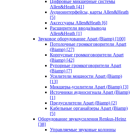
Цифровые микшерные системы
Allen&Heath
[41]
Аудиоинтерфейсы, карты Allen&Heath
[5]
Аксессуары Allen&Heath
[6]
Расширители ввода/вывода
Allen&Heath
[1]
Звуковое оборудование Apart (Biamp)
[100]
Потолочные громкоговорители Apart
(Biamp)
[27]
Корпусные громкоговорители Apart
(Biamp)
[42]
Рупорные громкоговорители Apart
(Biamp)
[7]
Усилители мощности Apart (Biamp)
[13]
Микшеры-усилители Apart (Biamp)
[3]
Источники аудиосигнала Apart (Biamp)
[1]
Предусилители Apart (Biamp)
[2]
Кабельные органайзеры Apart (Biamp)
[5]
Оборудование звукоусиления Renkus-Heinz
[38]
Управляемые звуковые колонны