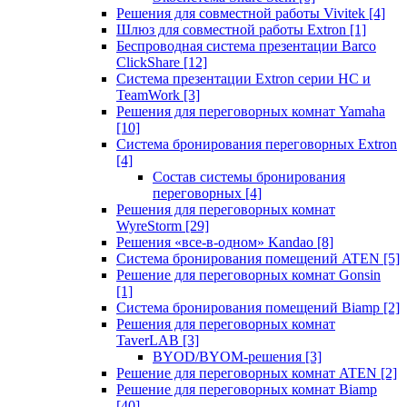
Решения для совместной работы Vivitek
[4]
Шлюз для совместной работы Extron
[1]
Беспроводная система презентации Barco
ClickShare
[12]
Система презентации Extron серии HC и
TeamWork
[3]
Решения для переговорных комнат Yamaha
[10]
Система бронирования переговорных Extron
[4]
Состав системы бронирования
переговорных
[4]
Решения для переговорных комнат
WyreStorm
[29]
Решения «все-в-одном» Kandao
[8]
Система бронирования помещений ATEN
[5]
Решение для переговорных комнат Gonsin
[1]
Система бронирования помещений Biamp
[2]
Решения для переговорных комнат
TaverLAB
[3]
BYOD/BYOM-решения
[3]
Решение для переговорных комнат ATEN
[2]
Решение для переговорных комнат Biamp
[40]