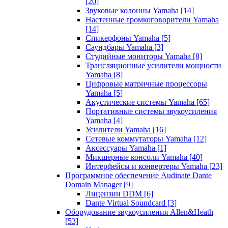
[20]
Звуковые колонны Yamaha
[14]
Настенные громкоговорители Yamaha
[14]
Спикерфоны Yamaha
[5]
Саундбары Yamaha
[3]
Студийные мониторы Yamaha
[8]
Трансляционные усилители мощности
Yamaha
[8]
Цифровые матричные процессоры
Yamaha
[5]
Акустические системы Yamaha
[65]
Портативные системы звукоусиления
Yamaha
[4]
Усилители Yamaha
[16]
Сетевые коммутаторы Yamaha
[12]
Аксессуары Yamaha
[1]
Микшерные консоли Yamaha
[40]
Интерфейсы и конвертеры Yamaha
[23]
Программное обеспечение Audinate Dante
Domain Manager
[9]
Лицензии DDM
[6]
Dante Virtual Soundcard
[3]
Оборудование звукоусиления Allen&Heath
[53]