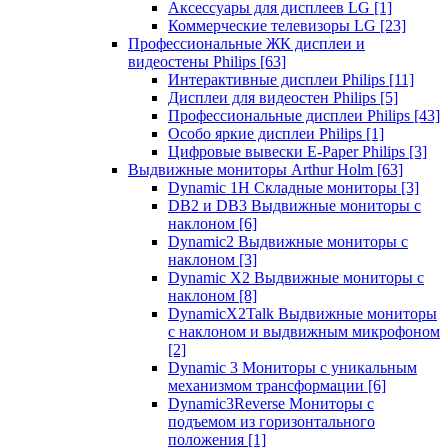
Аксессуары для дисплеев LG
[1]
Коммерческие телевизоры LG
[23]
Профессиональные ЖК дисплеи и
видеостены Philips
[63]
Интерактивные дисплеи Philips
[11]
Дисплеи для видеостен Philips
[5]
Профессиональные дисплеи Philips
[43]
Особо яркие дисплеи Philips
[1]
Цифровые вывески E-Paper Philips
[3]
Выдвижные мониторы Arthur Holm
[63]
Dynamic 1Н Складные мониторы
[3]
DB2 и DB3 Выдвижные мониторы с
наклоном
[6]
Dynamic2 Выдвижные мониторы с
наклоном
[3]
Dynamic X2 Выдвижные мониторы с
наклоном
[8]
DynamicX2Talk Выдвижные мониторы
с наклоном и выдвижным микрофоном
[2]
Dynamic 3 Мониторы с уникальным
механизмом трансформации
[6]
Dynamic3Reverse Мониторы с
подъемом из горизонтального
положения
[1]