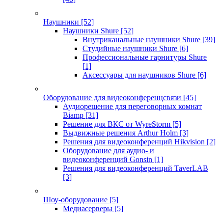
Наушники
[52]
Наушники Shure
[52]
Внутриканальные наушники Shure
[39]
Студийные наушники Shure
[6]
Профессиональные гарнитуры Shure
[1]
Аксессуары для наушников Shure
[6]
Оборудование для видеоконференцсвязи
[45]
Аудиорешение для переговорных комнат
Biamp
[31]
Решение для ВКС от WyreStorm
[5]
Выдвижные решения Arthur Holm
[3]
Решения для видеоконференций Hikvision
[2]
Оборудование для аудио- и
видеоконференций Gonsin
[1]
Решения для видеоконференций TaverLAB
[3]
Шоу-оборудование
[5]
Медиасерверы
[5]