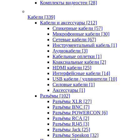
Комплекты видеостен
[28]
Кабели
[339]
Кабели и аксессуары
[212]
Спикерные кабели
[57]
Микрофонные кабели
[30]
Сетевые кабели
[67]
Инструментальный кабель
[1]
Аудиокабели
[3]
Кабельные оплетки
[1]
Коаксиальные кабели
[2]
HDMI кабели
[25]
Интерфейсные кабели
[14]
USB кабели / удлинители
[10]
Силовые кабели
[1]
Аксессуары
[1]
Разъёмы
[102]
Разъёмы XLR
[27]
Разъёмы BNC
[7]
Разъёмы POWERCON
[6]
Разъёмы RCA
[2]
Разъёмы RJ45
[3]
Разъёмы Jack
[25]
Разъёмы Speakon
[32]