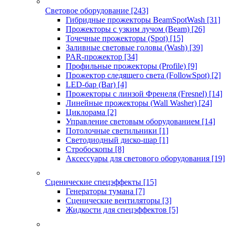
Световое оборудование
[243]
Гибридные прожекторы BeamSpotWash
[31]
Прожекторы с узким лучом (Beam)
[26]
Точечные прожекторы (Spot)
[15]
Заливные световые головы (Wash)
[39]
PAR-прожектор
[34]
Профильные прожекторы (Profile)
[9]
Прожектор следящего света (FollowSpot)
[2]
LED-бар (Bar)
[4]
Прожекторы с линзой Френеля (Fresnel)
[14]
Линейные прожекторы (Wall Washer)
[24]
Циклорама
[2]
Управление световым оборудованием
[14]
Потолочные светильники
[1]
Светодиодный диско-шар
[1]
Стробоскопы
[8]
Аксессуары для светового оборудования
[19]
Сценические спецэффекты
[15]
Генераторы тумана
[7]
Сценические вентиляторы
[3]
Жидкости для спецэффектов
[5]