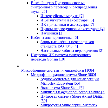
Bosch Integrus Цифровая система
синхронного перевода и распределения
звука
[25]
Интерфейсные модули
[7]
ИК-излучатели и аксессуары
[5]
ИК-приемники и аксессуары
[7]
Пульты переводчиков и аксессуары
[4]
Наушники
[2]
Кабины для переводчика
[6]
Закрытые кабины переводчиков
стандарта ISO 4043
[4]
Настольные кабины переводчиков
[2]
Цифровая ИК система синхронного
перевода Gonsin
[10]
Микрофонные системы и микрофоны
[1084]
Микрофоны, радиосистемы Shure
[660]
Аудиоэкосистема для конференций
Microflex Ecosystem
[55]
Экосистема Shure Stem
[6]
Микшеры и аудиопроцессоры Shure
[2]
Цифровая система Shure Axient Digital
[59]
Микрофоны Shure серии Microflex