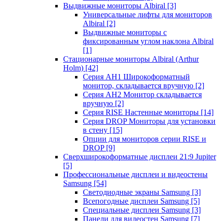
Выдвижные мониторы Albiral
[3]
Универсальные лифты для мониторов
Albiral
[2]
Выдвижные мониторы с
фиксированным углом наклона Albiral
[1]
Стационарные мониторы Albiral (Arthur
Holm)
[42]
Серия AH1 Широкоформатный
монитор, складывается вручную
[2]
Серия AH2 Монитор складывается
вручную
[2]
Серия RISE Настенные мониторы
[14]
Серия DROP Мониторы для установки
в стену
[15]
Опции для мониторов серии RISE и
DROP
[9]
Сверхширокоформатные дисплеи 21:9 Jupiter
[5]
Профессиональные дисплеи и видеостены
Samsung
[54]
Светодиодные экраны Samsung
[3]
Всепогодные дисплеи Samsung
[5]
Специальные дисплеи Samsung
[3]
Панели для видеостен Samsung
[7]